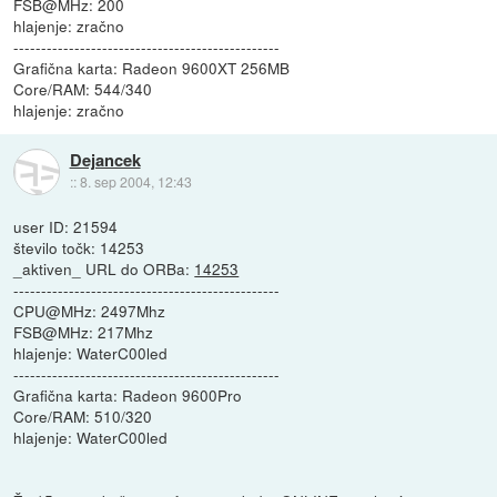
FSB@MHz: 200
hlajenje: zračno
------------------------------------------------
Grafična karta: Radeon 9600XT 256MB
Core/RAM: 544/340
hlajenje: zračno
Dejancek
::
8. sep 2004, 12:43
user ID: 21594
število točk: 14253
_aktiven_ URL do ORBa:
14253
------------------------------------------------
CPU@MHz: 2497Mhz
FSB@MHz: 217Mhz
hlajenje: WaterC00led
------------------------------------------------
Grafična karta: Radeon 9600Pro
Core/RAM: 510/320
hlajenje: WaterC00led