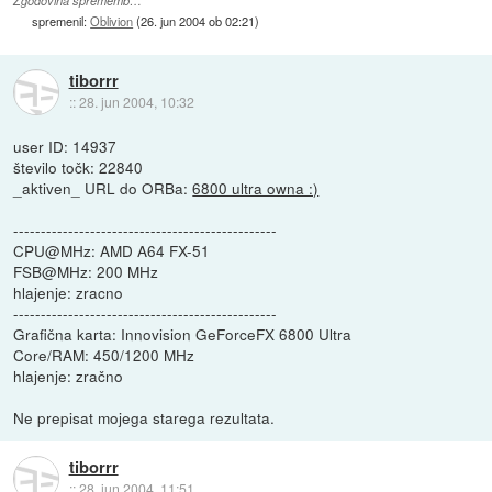
Zgodovina sprememb…
spremenil:
Oblivion
(
26. jun 2004 ob 02:21
)
tiborrr
::
28. jun 2004, 10:32
user ID: 14937
število točk: 22840
_aktiven_ URL do ORBa:
6800 ultra owna :)
------------------------------------------------
CPU@MHz: AMD A64 FX-51
FSB@MHz: 200 MHz
hlajenje: zracno
------------------------------------------------
Grafična karta: Innovision GeForceFX 6800 Ultra
Core/RAM: 450/1200 MHz
hlajenje: zračno
Ne prepisat mojega starega rezultata.
tiborrr
::
28. jun 2004, 11:51