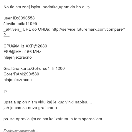
No tle sm zdej ispisu podatke,upam da bo ql :>
user ID:8096558
število točk:11095
_aktiven_ URL do ORBa:
http://service.futuremark.com/compare?
2...
------------------------------------------------
CPU@MHz:AXP@2080
FSB@MHz:166 MHz
hlajenje:zracno
------------------------------------------------
Grafična karta:GeForce4 Ti 4200
Core/RAM:290/580
hlajenje:zracno
lp
upsala sploh nism vidu kaj je kuglvinkl napisu,...
jah je cas za novo graficno :)
ps. se opravicujm ce sm kej zafrknu s tem sporocilom
Zgodovina sprememb…