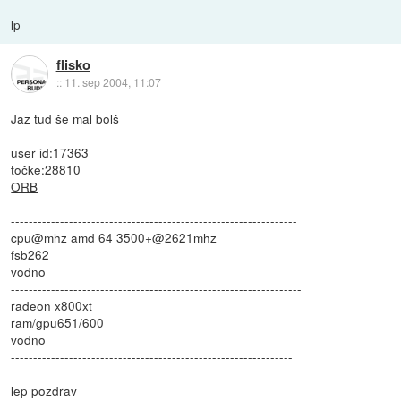
lp
flisko
::
11. sep 2004, 11:07
Jaz tud še mal bolš
user id:17363
točke:28810
ORB
----------------------------------------------------------------
cpu@mhz amd 64 3500+@2621mhz
fsb262
vodno
-----------------------------------------------------------------
radeon x800xt
ram/gpu651/600
vodno
---------------------------------------------------------------
lep pozdrav