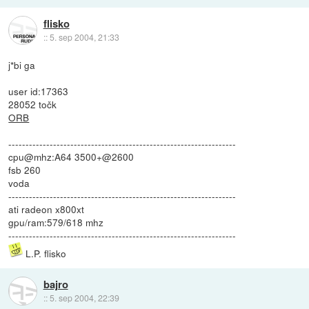
flisko
::
5. sep 2004, 21:33
j*bi ga
user id:17363
28052 točk
ORB
------------------------------------------------------------------
cpu@mhz:A64 3500+@2600
fsb 260
voda
------------------------------------------------------------------
ati radeon x800xt
gpu/ram:579/618 mhz
------------------------------------------------------------------
L.P. flisko
bajro
::
5. sep 2004, 22:39