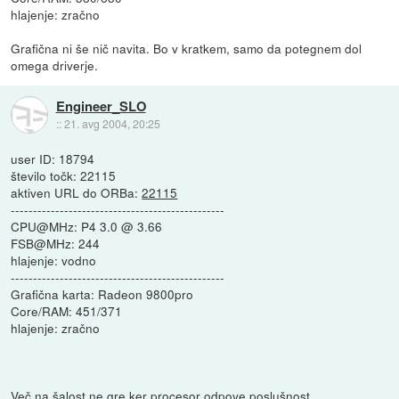
hlajenje: zračno
Grafična ni še nič navita. Bo v kratkem, samo da potegnem dol
omega driverje.
Engineer_SLO
::
21. avg 2004, 20:25
user ID: 18794
število točk: 22115
aktiven URL do ORBa:
22115
------------------------------------------------
CPU@MHz: P4 3.0 @ 3.66
FSB@MHz: 244
hlajenje: vodno
------------------------------------------------
Grafična karta: Radeon 9800pro
Core/RAM: 451/371
hlajenje: zračno
Več na šalost ne gre ker procesor odpove poslušnost...