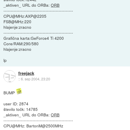
_aktiven_ URL do ORBa:
ORB
------------------------------------------------
CPU@MHz:AXP@2205
FSB@MHz:220
hlajenje:zracno
------------------------------------------------
Grafična karta:GeForce4 Ti 4200
Core/RAM:290/580
hlajenje:zracno
lp
freejack
::
6. sep 2004, 23:20
BUMP
user ID: 2874
število točk: 14785
_aktiven_ URL do ORBa:
ORB
------------------------------------------------
CPU@MHz: BartonM@2500MHz