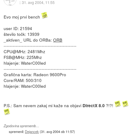
::
31. avg 2004, 11:55
Evo moj prvi bench
user ID: 21594
število točk: 13939
_aktiven_ URL do ORBa:
ORB
------------------------------------------------
CPU@MHz: 2481Mhz
FSB@MHz: 225Mhz
hlajenje: WaterC00led
------------------------------------------------
Grafična karta: Radeon 9600Pro
Core/RAM: 500/310
hlajenje: WaterC00led
P.S.: Sam nevem zakaj mi kaže na objavi
?!?!
DirectX 8.0
Zgodovina sprememb…
spremenil:
Dejancek
(
31. avg 2004 ob 11:57
)