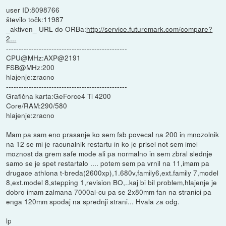
user ID:8098766
število točk:11987
_aktiven_ URL do ORBa:
http://service.futuremark.com/compare?
2...
------------------------------------------------
CPU@MHz:AXP@2191
FSB@MHz:200
hlajenje:zracno
------------------------------------------------
Grafična karta:GeForce4 Ti 4200
Core/RAM:290/580
hlajenje:zracno
Mam pa sam eno prasanje ko sem fsb povecal na 200 in mnozolnik
na 12 se mi je racunalnik restartu in ko je prisel not sem imel
moznost da grem safe mode ali pa normalno in sem zbral slednje
samo se je spet restartalo .... potem sem pa vrnil na 11,imam pa
drugace athlona t-breda(2600xp),1.680v,family6,ext.family 7,model
8,ext.model 8,stepping 1,revision BO,..kaj bi bil problem,hlajenje je
dobro imam zalmana 7000al-cu pa se 2x80mm fan na stranici pa
enga 120mm spodaj na sprednji strani... Hvala za odg.
lp