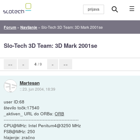
☰
Forum
»
Navijanje
»
Slo-Tech 3D Team: 3D Mark 2001se
Slo-Tech 3D Team: 3D Mark 2001se
4
/ 9
««
«
»
»»
Martesan
::
23. jun 2004, 18:39
user ID:68
število točk:17540
_aktiven_ URL do ORBa:
ORB
------------------------------------------------
CPU@MHz: Intel Penitum4@3250 MHz
FSB@MHz: 250
hlajenje: zračno