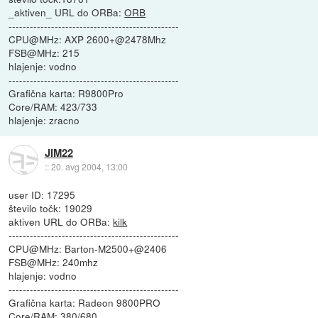
_aktiven_ URL do ORBa:
ORB
------------------------------------------------
CPU@MHz: AXP 2600+@2478Mhz
FSB@MHz: 215
hlajenje: vodno
------------------------------------------------
Grafična karta: R9800Pro
Core/RAM: 423/733
hlajenje: zracno
JIM22
::
20. avg 2004, 13:00
user ID: 17295
število točk: 19029
aktiven URL do ORBa:
kilk
------------------------------------------------
CPU@MHz: Barton-M2500+@2406
FSB@MHz: 240mhz
hlajenje: vodno
------------------------------------------------
Grafična karta: Radeon 9800PRO
Core/RAM: 380/680