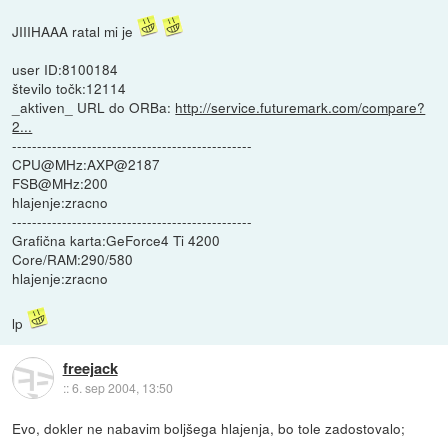
JIIIHAAA ratal mi je
user ID:8100184
število točk:12114
_aktiven_ URL do ORBa:
http://service.futuremark.com/compare?
2...
------------------------------------------------
CPU@MHz:AXP@2187
FSB@MHz:200
hlajenje:zracno
------------------------------------------------
Grafična karta:GeForce4 Ti 4200
Core/RAM:290/580
hlajenje:zracno
lp
freejack
::
6. sep 2004, 13:50
Evo, dokler ne nabavim boljšega hlajenja, bo tole zadostovalo;