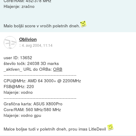
Core/RAM: 452/378 MHz
Hlajenje: zračno
Malo boljši score v vročih poletnih dneh.
Oblivion
::
4. avg 2004, 11:14
user ID: 13652
število točk: 24038 3D marks
_aktiven_ URL do ORBa:
ORB
------------------------------------------------
CPU@MHz: AMD 64 3000+ @ 2200MHz
FSB@MHz: 220
hlajenje: vodno
------------------------------------------------
Grafična karta: ASUS X800Pro
Core/RAM: 560 MHz/580 MHz
hlajenje: vodno gpu
Malce boljse tudi v poletnih dneh, prou imas LitleDevil