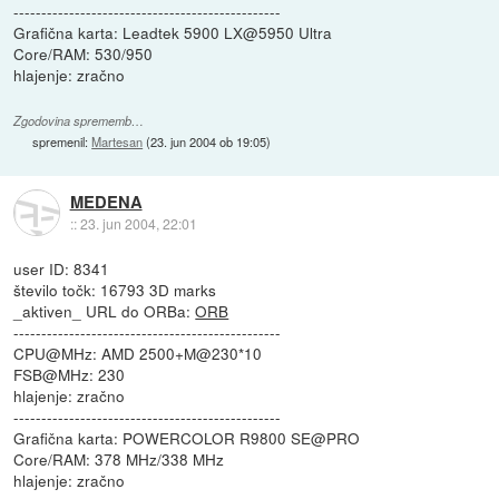
------------------------------------------------
Grafična karta: Leadtek 5900 LX@5950 Ultra
Core/RAM: 530/950
hlajenje: zračno
Zgodovina sprememb…
spremenil:
Martesan
(
23. jun 2004 ob 19:05
)
MEDENA
::
23. jun 2004, 22:01
user ID: 8341
število točk: 16793 3D marks
_aktiven_ URL do ORBa:
ORB
------------------------------------------------
CPU@MHz: AMD 2500+M@230*10
FSB@MHz: 230
hlajenje: zračno
------------------------------------------------
Grafična karta: POWERCOLOR R9800 SE@PRO
Core/RAM: 378 MHz/338 MHz
hlajenje: zračno