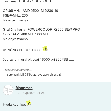
_aktiven_ URL do ORBa:
ORB
------------------------------------------------
CPU@MHz: AMD 2500+M@230*10
FSB@MHz: 230
hlajenje: zračno
------------------------------------------------
Grafična karta: POWERCOLOR R9800 SE@PRO
Core/RAM: 400 MHz/360 MHz
hlajenje: zračno
KONČNO PREKO 17000
...
čeprav bi moral bit vsaj 18500 pri 230FSB .....
Zgodovina sprememb…
spremenil:
MEDENA
(
29. avg 2004 ob 20:31
)
Moonman
::
30. avg 2004, 21:26
Hvala kopriwa.