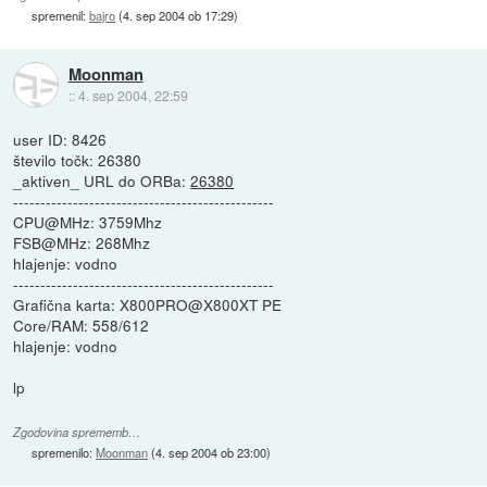
spremenil:
bajro
(
4. sep 2004 ob 17:29
)
Moonman
::
4. sep 2004, 22:59
user ID: 8426
število točk: 26380
_aktiven_ URL do ORBa:
26380
------------------------------------------------
CPU@MHz: 3759Mhz
FSB@MHz: 268Mhz
hlajenje: vodno
------------------------------------------------
Grafična karta: X800PRO@X800XT PE
Core/RAM: 558/612
hlajenje: vodno
lp
Zgodovina sprememb…
spremenilo:
Moonman
(
4. sep 2004 ob 23:00
)