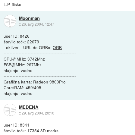
L.P. flisko
Moonman
::
26. avg 2004, 12:47
user ID: 8426
število točk: 22679
_aktiven_ URL do ORBa:
ORB
------------------------------------------------
CPU@MHz: 3742Mhz
FSB@MHz: 267Mhz
hlajenje: vodno
------------------------------------------------
Grafična karta: Radeon 9800Pro
Core/RAM: 459/405
hlajenje: vodno
MEDENA
::
29. avg 2004, 20:10
user ID: 8341
število točk: 17354 3D marks