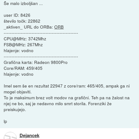
Še malo izboljšan ...
user ID: 8426
število točk: 22862
_aktiven_ URL do ORBa:
ORB
------------------------------------------------
CPU@MHz: 3742Mhz
FSB@MHz: 267Mhz
hlajenje: vodno
------------------------------------------------
Grafična karta: Radeon 9800Pro
Core/RAM: 459/405
hlajenje: vodno
Imel sem še en rezultat 22947 z core/ram: 465/405, ampak ga ni
mogel objaviti.
To je maksimum brez volt modov na grafični. Teh pa na žalost na
njej ne bo, saj je nedavno milo smrt storila. Forenziki že
preiskujejo.
lp
Dejancek