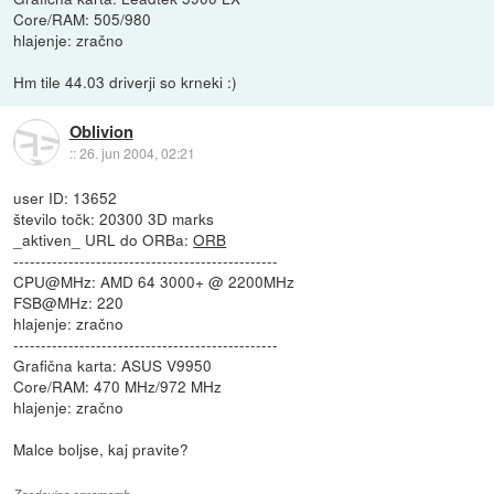
Core/RAM: 505/980
hlajenje: zračno
Hm tile 44.03 driverji so krneki :)
Oblivion
::
26. jun 2004, 02:21
user ID: 13652
število točk: 20300 3D marks
_aktiven_ URL do ORBa:
ORB
------------------------------------------------
CPU@MHz: AMD 64 3000+ @ 2200MHz
FSB@MHz: 220
hlajenje: zračno
------------------------------------------------
Grafična karta: ASUS V9950
Core/RAM: 470 MHz/972 MHz
hlajenje: zračno
Malce boljse, kaj pravite?