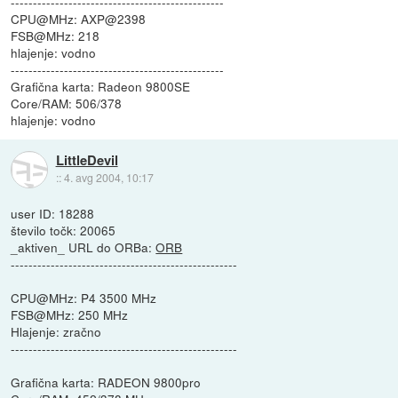
------------------------------------------------
CPU@MHz: AXP@2398
FSB@MHz: 218
hlajenje: vodno
------------------------------------------------
Grafična karta: Radeon 9800SE
Core/RAM: 506/378
hlajenje: vodno
LittleDevil
::
4. avg 2004, 10:17
user ID: 18288
število točk: 20065
_aktiven_ URL do ORBa:
ORB
---------------------------------------------------
CPU@MHz: P4 3500 MHz
FSB@MHz: 250 MHz
Hlajenje: zračno
---------------------------------------------------
Grafična karta: RADEON 9800pro