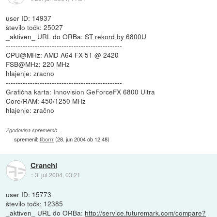
user ID: 14937
število točk: 25027
_aktiven_ URL do ORBa:
ST rekord by 6800U
------------------------------------------------
CPU@MHz: AMD A64 FX-51 @ 2420
FSB@MHz: 220 MHz
hlajenje: zracno
------------------------------------------------
Grafična karta: Innovision GeForceFX 6800 Ultra
Core/RAM: 450/1250 MHz
hlajenje: zračno
Zgodovina sprememb…
spremenil:
tiborrr
(
28. jun 2004 ob 12:48
)
Cranchi
::
3. jul 2004, 03:21
user ID: 15773
število točk: 12385
_aktiven_ URL do ORBa:
http://service.futuremark.com/compare?