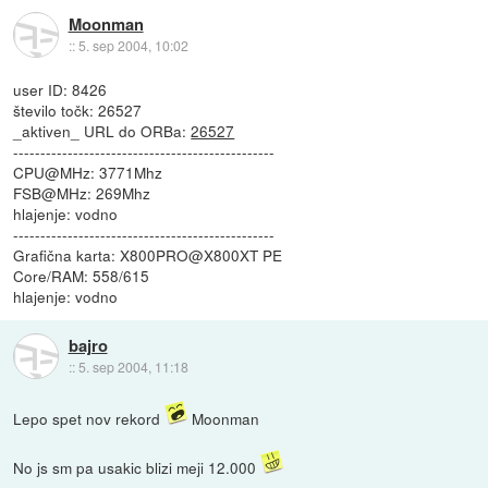
Moonman
::
5. sep 2004, 10:02
user ID: 8426
število točk: 26527
_aktiven_ URL do ORBa:
26527
------------------------------------------------
CPU@MHz: 3771Mhz
FSB@MHz: 269Mhz
hlajenje: vodno
------------------------------------------------
Grafična karta: X800PRO@X800XT PE
Core/RAM: 558/615
hlajenje: vodno
bajro
::
5. sep 2004, 11:18
Lepo spet nov rekord
Moonman
No js sm pa usakic blizi meji 12.000