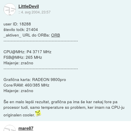
LittleDevil
::
4. avg 2004, 23:57
user ID: 18288
število točk: 21404
_aktiven_ URL do ORBa:
ORB
---------------------------------------------------
CPU@MHz: P4 3717 MHz
FSB@MHz: 265 MHz
Hlajenje: zračno
---------------------------------------------------
Grafična karta: RADEON 9800pro
Core/RAM: 460/385 MHz
Hlajenje: zračno
Še en malo lepši rezultat, grafična pa ima še kar nekaj fore pa
procesor tudi, samo temperature so problem, ker imam na CPU-ju
originalen cooler.
mare87