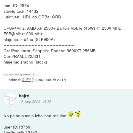
user ID: 2874
število točk: 14432
_aktiven_ URL do ORBa:
ORB
------------------------------------------------
CPU@MHz: AMD XP 2500+ Barton Mobile (45W) @ 2500 MHz
FSB@MHz: 200 MHz
hlajenje: zračno (SLK900A)
------------------------------------------------
Grafična karta: Sapphire Radeon 9600XT 256MB
Core/RAM: 522/331
hlajenje: zračno (stock)
Zgodovina sprememb…
odbrisal:
GUFY
(
16. nov 2004 ob 23:17
)
bajro
::
6. sep 2004, 18:38
No pa sem malo izboljsan rezultat
user ID:18750
število točk:12442