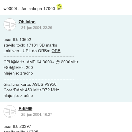
w0000t ...še malo pa 17000
Oblivion
::
24. jun 2004, 22:26
user ID: 13652
število točk: 17181 3D marks
_aktiven_ URL do ORBa:
ORB
------------------------------------------------
CPU@MHz: AMD 64 3000+ @ 2000MHz
FSB@MHz: 200
hlajenje: zračno
------------------------------------------------
Grafična karta: ASUS V9950
Core/RAM: 450 MHz/972 MHz
hlajenje: zračno
Edi999
::
25. jun 2004, 16:27
user ID: 20397
število točk: 16795