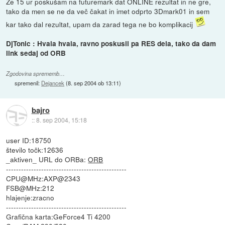
Že 15 ur poskušam na futuremark dat ONLINE rezultat in ne gre,
tako da men se ne da več čakat in imet odprto 3Dmark01 in sem
kar tako dal rezultat, upam da zarad tega ne bo komplikacij
DjTonic : Hvala hvala, ravno poskusil pa RES dela, tako da dam
link sedaj od ORB
Zgodovina sprememb…
spremenil:
Dejancek
(
8. sep 2004 ob 13:11
)
bajro
::
8. sep 2004, 15:18
user ID:18750
število točk:12636
_aktiven_ URL do ORBa:
ORB
------------------------------------------------
CPU@MHz:AXP@2343
FSB@MHz:212
hlajenje:zracno
------------------------------------------------
Grafična karta:GeForce4 Ti 4200