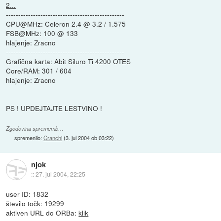
2...
------------------------------------------------
CPU@MHz: Celeron 2.4 @ 3.2 / 1.575
FSB@MHz: 100 @ 133
hlajenje: Zracno
------------------------------------------------
Grafična karta: Abit Siluro Ti 4200 OTES
Core/RAM: 301 / 604
hlajenje: Zracno
PS ! UPDEJTAJTE LESTVINO !
Zgodovina sprememb…
spremenilo:
Cranchi
(
3. jul 2004 ob 03:22
)
njok
::
27. jul 2004, 22:25
user ID: 1832
število točk: 19299
aktiven URL do ORBa:
klik