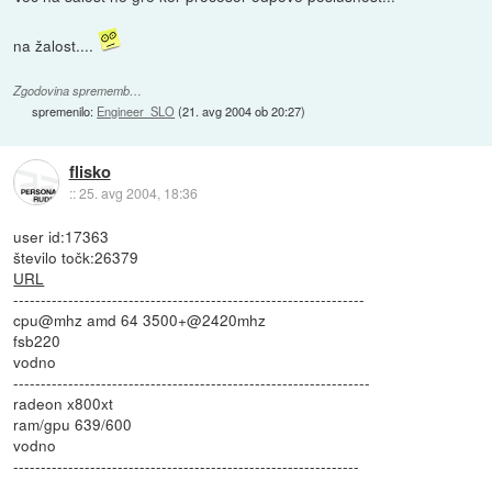
na žalost....
Zgodovina sprememb…
spremenilo:
Engineer_SLO
(
21. avg 2004 ob 20:27
)
flisko
::
25. avg 2004, 18:36
user id:17363
število točk:26379
URL
----------------------------------------------------------------
cpu@mhz amd 64 3500+@2420mhz
fsb220
vodno
-----------------------------------------------------------------
radeon x800xt
ram/gpu 639/600
vodno
---------------------------------------------------------------