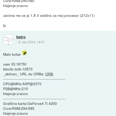
Core/RAM:290/580
hlajenje:zracno
zanima me ce je 1.8 V solidno za moj procesor (212x11)
lp
bajro
::
8. sep 2004, 18:31
Malo bolse
user ID:18750
število točk:12870
_aktiven_ URL do ORBa:
ORB
------------------------------------------------
CPU@MHz:AXP@2370
FSB@MHz:215
hlajenje:zracno
------------------------------------------------
Grafična karta:GeForce4 Ti 4200
Core/RAM:294/585
hlajenje:zracno