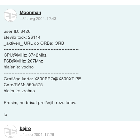
Moonman
::
31. avg 2004, 12:43
user ID: 8426
število točk: 26114
_aktiven_ URL do ORBa:
ORB
------------------------------------------------
CPU@MHz: 3742Mhz
FSB@MHz: 267Mhz
hlajenje: vodno
------------------------------------------------
Grafična karta: X800PRO@X800XT PE
Core/RAM: 550/575
hlajenje: zračno
Prosim, ne brisat prejšnjih rezultatov.
lp
bajro
::
4. sep 2004, 17:26