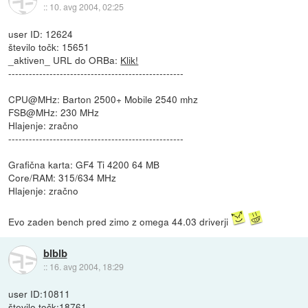
::
10. avg 2004, 02:25
user ID: 12624
število točk: 15651
_aktiven_ URL do ORBa:
Klik!
---------------------------------------------------
CPU@MHz: Barton 2500+ Mobile 2540 mhz
FSB@MHz: 230 MHz
Hlajenje: zračno
---------------------------------------------------
Grafična karta: GF4 Ti 4200 64 MB
Core/RAM: 315/634 MHz
Hlajenje: zračno
Evo zaden bench pred zimo z omega 44.03 driverji
blblb
::
16. avg 2004, 18:29
user ID:10811
število točk:18761