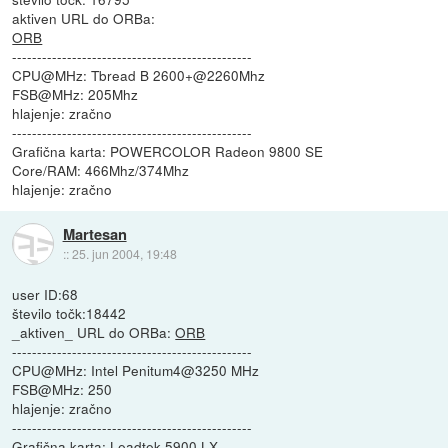
aktiven URL do ORBa:
ORB
------------------------------------------------
CPU@MHz: Tbread B 2600+@2260Mhz
FSB@MHz: 205Mhz
hlajenje: zračno
------------------------------------------------
Grafična karta: POWERCOLOR Radeon 9800 SE
Core/RAM: 466Mhz/374Mhz
hlajenje: zračno
Martesan
::
25. jun 2004, 19:48
user ID:68
število točk:18442
_aktiven_ URL do ORBa:
ORB
------------------------------------------------
CPU@MHz: Intel Penitum4@3250 MHz
FSB@MHz: 250
hlajenje: zračno
------------------------------------------------
Grafična karta: Leadtek 5900 LX