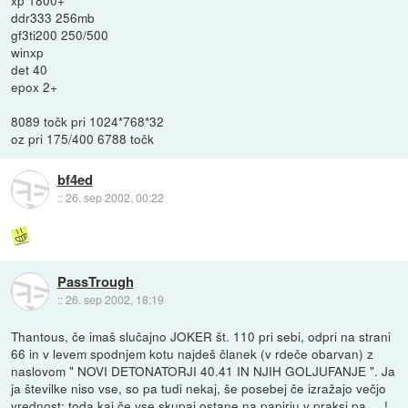
ddr333 256mb
gf3ti200 250/500
winxp
det 40
epox 2+
8089 točk pri 1024*768*32
oz pri 175/400 6788 točk
bf4ed
::
26. sep 2002, 00:22
PassTrough
::
26. sep 2002, 18:19
Thantous, če imaš slučajno JOKER št. 110 pri sebi, odpri na strani
66 in v levem spodnjem kotu najdeš članek (v rdeče obarvan) z
naslovom " NOVI DETONATORJI 40.41 IN NJIH GOLJUFANJE ". Ja
ja številke niso vse, so pa tudi nekaj, še posebej če izražajo večjo
vrednost; toda kaj če vse skupaj ostane na papirju v praksi pa.....!