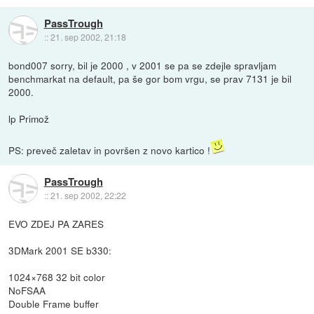
PassTrough
::
21. sep 2002, 21:18
bond007 sorry, bil je 2000 , v 2001 se pa se zdejle spravljam
benchmarkat na default, pa še gor bom vrgu, se prav 7131 je bil
2000.
lp Primož
PS: preveč zaletav in površen z novo kartico !
PassTrough
::
21. sep 2002, 22:22
EVO ZDEJ PA ZARES
3DMark 2001 SE b330:
1024×768 32 bit color
NoFSAA
Double Frame buffer