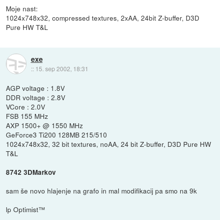
Moje nast:
1024x748x32, compressed textures, 2xAA, 24bit Z-buffer, D3D
Pure HW T&L
exe
::
15. sep 2002, 18:31
AGP voltage : 1.8V
DDR voltage : 2.8V
VCore : 2.0V
FSB 155 MHz
AXP 1500+ @ 1550 MHz
GeForce3 Ti200 128MB 215/510
1024x748x32, 32 bit textures, noAA, 24 bit Z-buffer, D3D Pure HW
T&L
8742 3DMarkov
sam še novo hlajenje na grafo in mal modifikacij pa smo na 9k
lp Optimist™