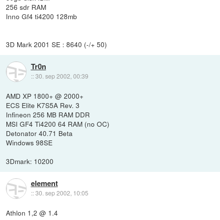
256 sdr RAM
Inno Gf4 ti4200 128mb
3D Mark 2001 SE : 8640 (-/+ 50)
Tr0n
::
30. sep 2002, 00:39
AMD XP 1800+ @ 2000+
ECS Elite K7S5A Rev. 3
Infineon 256 MB RAM DDR
MSI GF4 Ti4200 64 RAM (no OC)
Detonator 40.71 Beta
Windows 98SE
3Dmark: 10200
element
::
30. sep 2002, 10:05
Athlon 1,2 @ 1.4