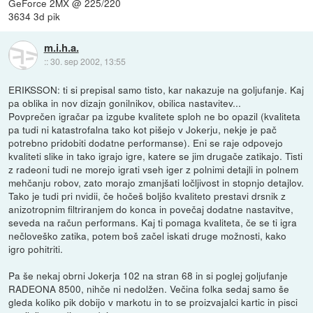
GeForce 2MX @ 225/220
3634 3d pik
m.i.h.a.
::
30. sep 2002, 13:55
ERIKSSON: ti si prepisal samo tisto, kar nakazuje na goljufanje. Kaj
pa oblika in nov dizajn gonilnikov, obilica nastavitev...
Povprečen igračar pa izgube kvalitete sploh ne bo opazil (kvaliteta
pa tudi ni katastrofalna tako kot pišejo v Jokerju, nekje je pač
potrebno pridobiti dodatne performanse). Eni se raje odpovejo
kvaliteti slike in tako igrajo igre, katere se jim drugače zatikajo. Tisti
z radeoni tudi ne morejo igrati vseh iger z polnimi detajli in polnem
mehčanju robov, zato morajo zmanjšati ločljivost in stopnjo detajlov.
Tako je tudi pri nvidii, če hočeš boljšo kvaliteto prestavi drsnik z
anizotropnim filtriranjem do konca in povečaj dodatne nastavitve,
seveda na račun performans. Kaj ti pomaga kvaliteta, če se ti igra
nečloveško zatika, potem boš začel iskati druge možnosti, kako
igro pohitriti.
Pa še nekaj obrni Jokerja 102 na stran 68 in si poglej goljufanje
RADEONA 8500, nihče ni nedolžen. Večina folka sedaj samo še
gleda koliko pik dobijo v markotu in to se proizvajalci kartic in pisci