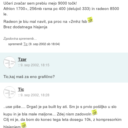
Učeri zvačar sem prebiu mejo 9000 točk!
Athlon 1700+, 256mb rama pc 400 (delujoč 333) in radeon 8500
le.
Radeon je biu mal navit, pa proc na +2mhz fsb
Brez dodatnega hlajenja
Zgodovina sprememb…
spremenil:
Tic
(
9. sep 2002 ob 18:04
)
Tzar
::
9. sep 2002, 18:15
Tic,kaj maš za eno grafično?
Tic
::
9. sep 2002, 18:28
..use piše.... Drgač je pa built by ati. Sm jo s prvio pošiljko u slo
kupu in je bla male maljone... Zdej nism zadovoln
Cilj mi je, da bom do konec tega leta dosegu 10k, z kompresorkim
hlajenjem