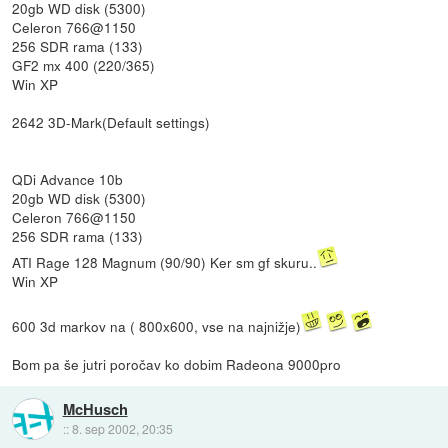
20gb WD disk (5300)
Celeron 766@1150
256 SDR rama (133)
GF2 mx 400 (220/365)
Win XP
2642 3D-Mark(Default settings)
QDi Advance 10b
20gb WD disk (5300)
Celeron 766@1150
256 SDR rama (133)
ATI Rage 128 Magnum (90/90) Ker sm gf skuru..
Win XP
600 3d markov na ( 800x600, vse na najnižje)
Bom pa še jutri poročav ko dobim Radeona 9000pro
McHusch
::
8. sep 2002, 20:35