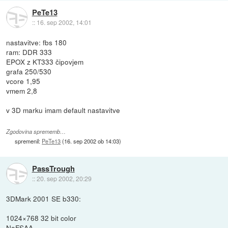
PeTe13
::
16. sep 2002, 14:01
nastavitve: fbs 180
ram: DDR 333
EPOX z KT333 čipovjem
grafa 250/530
vcore 1,95
vmem 2,8
v 3D marku imam default nastavitve
Zgodovina sprememb…
spremenil:
PeTe13
(
16. sep 2002 ob 14:03
)
PassTrough
::
20. sep 2002, 20:29
3DMark 2001 SE b330:
1024×768 32 bit color
NoFSAA