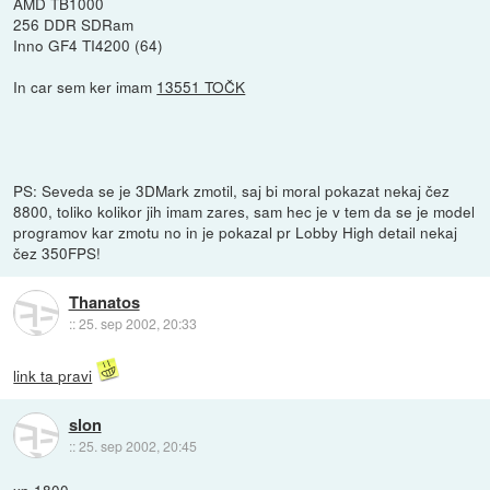
AMD TB1000
256 DDR SDRam
Inno GF4 TI4200 (64)
In car sem ker imam
13551 TOČK
PS: Seveda se je 3DMark zmotil, saj bi moral pokazat nekaj čez
8800, toliko kolikor jih imam zares, sam hec je v tem da se je model
programov kar zmotu no in je pokazal pr Lobby High detail nekaj
čez 350FPS!
Thanatos
::
25. sep 2002, 20:33
link ta pravi
slon
::
25. sep 2002, 20:45
xp 1800+