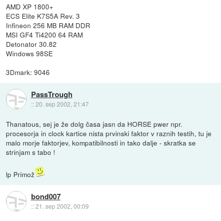
AMD XP 1800+
ECS Elite K7S5A Rev. 3
Infineon 256 MB RAM DDR
MSI GF4 Ti4200 64 RAM
Detonator 30.82
Windows 98SE
3Dmark: 9046
PassTrough
::
20. sep 2002, 21:47
Thanatous, sej je že dolg časa jasn da HORSE pwer npr.
procesorja in clock kartice nista prvinski faktor v raznih testih, tu je
malo morje faktorjev, kompatibilnosti in tako dalje - skratka se
strinjam s tabo !
lp Primož
bond007
::
21. sep 2002, 00:09