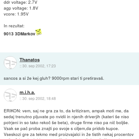
ddr voltage: 2.7V
agp voltage: 1.8V
vcore: 1.95V
In rezultat:
9013 3DMarkov
Thanatos
::
30. sep 2002, 17:23
sancos a si že kej gluh? 9000rpm stari ti pretiravaš.
m.i.h.a.
::
30. sep 2002, 18:48
ERIKON: vem, saj ne gra za to, da kritiziram, ampak moti me, da
sedaj trenutno pljuvate po nvidii in njenih driverjih (kateri še niso
potrjeni in so tako rekoč še beta), druge firme niso pa nič boljše.
Vsak se pač proba znajti po svoje s ciljem,da pridob kupce.
Vseskozi gre za tekmo med proizvajalci in že tistih nekaj procentov