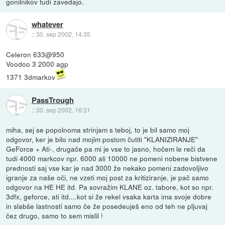
gonilnikov tudi zavedajo.
whatever
::
30. sep 2002, 14:35
Celeron 633@950
Voodoo 3 2000 agp
1371 3dmarkov
PassTrough
::
30. sep 2002, 16:31
miha, sej se popolnoma strinjam s teboj, to je bil samo moj
odgovor, ker je bilo nad mojim postom čutiti "KLANIZIRANJE"
GeForce + Ati-, drugače pa mi je vse to jasno, hočem le reči da
tudi 4000 markcov npr. 6000 ali 10000 ne pomeni nobene bistvene
prednosti saj vse kar je nad 3000 že nekako pomeni zadovoljivo
igranje za naše oči, ne vzeti moj post za kritiziranje, je pač samo
odgovor na HE HE itd. Pa sovražim KLANE oz. tabore, kot so npr.
3dfx, geforce, ati itd....kot si že rekel vsaka karta ima svoje dobre
in slabše lastnosti samo če že posedeuješ eno od teh ne pljuvaj
čez drugo, samo to sem mislil !