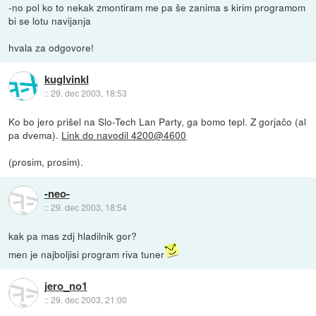
-no pol ko to nekak zmontiram me pa še zanima s kirim programom
bi se lotu navijanja
hvala za odgovore!
kuglvinkl
::
29. dec 2003, 18:53
Ko bo jero prišel na Slo-Tech Lan Party, ga bomo tepl. Z gorjačo (al
pa dvema).
Link do navodil 4200@4600
(prosim, prosim).
-neo-
::
29. dec 2003, 18:54
kak pa mas zdj hladilnik gor?
men je najboljisi program riva tuner
jero_no1
::
29. dec 2003, 21:00