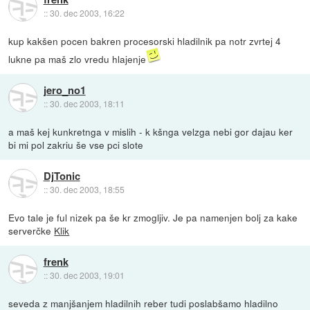
::
30. dec 2003, 16:22
kup kakšen pocen bakren procesorski hladilnik pa notr zvrtej 4
lukne pa maš zlo vredu hlajenje
jero_no1
::
30. dec 2003, 18:11
a maš kej kunkretnga v mislih - k kšnga velzga nebi gor dajau ker
bi mi pol zakriu še vse pci slote
DjTonic
::
30. dec 2003, 18:55
Evo tale je ful nizek pa še kr zmogljiv. Je pa namenjen bolj za kake
serverčke
Klik
frenk
::
30. dec 2003, 19:01
seveda z manjšanjem hladilnih reber tudi poslabšamo hladilno