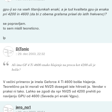
gpu-ji so na vseh titanijumkah enaki, a je tud kvaliteta gpu-ja enaka
pri 4200 in 4600 (da bi z obema grafama prisel do istih frekvenc)?
se popravljam.
to sem mislil teoreticno.
lp
DjTonic
::
29. dec 2003, 22:32
Ali ima GF 4 Ti 4600 enako hlajenje na procu kot 4200 ali je
bolše?
V večini primerov je imela Geforce 4 Ti 4600 bolše hlajenje.
Teoretično pa bi morali vsi NV25 dosegati iste hitrosti ja. Vendar v
praksi ni tako. Lahko se zgodi da npr NV25 od 4200 prehiti po
navijanju GPU od 4600 (Seveda pri enaki Vgpu).
jero_no1
::
30. dec 2003, 09:54