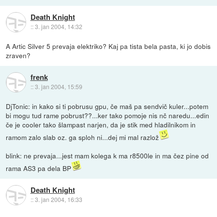
Death Knight
::
3. jan 2004, 14:32
A Artic Silver 5 prevaja elektriko? Kaj pa tista bela pasta, ki jo dobis
zraven?
frenk
::
3. jan 2004, 15:59
DjTonic: in kako si ti pobrusu gpu, če maš pa sendvič kuler...potem
bi mogu tud rame pobrust??...ker tako pomoje nis nč naredu...edin
če je cooler tako šlampast narjen, da je stik med hladilnikom in
ramom zalo slab oz. ga sploh ni...dej mi mal razlož
blink: ne prevaja...jest mam kolega k ma r8500le in ma čez pine od
rama AS3 pa dela BP
Death Knight
::
3. jan 2004, 16:33