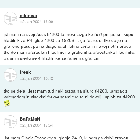
mloncar
::
2. jan 2004, 16:00
jst mam na svoji Asus ti4200 tut neki tazga ko ru7! pri jae sm kupu
hladilnik za P4 Igloo 4200 za 1920SIT, ga razrezu, tko de je na
grafično pasu, pa na diagonalah lukne zvrtu in navoj notr naredu,
tko de mam pršraufan hladilnik na grafični! iz preostanka hladilnika
pa sm naredu še 4 hladilnike za rame na grafični!
frenk
::
2. jan 2004, 16:42
tko se dela...jest mam tud nekj tazga na siluro ti4200...ampak z
voltmodom in visokimi frekvencami tud to ni dovolj...sploh za ti4200
BaRtMaN
::
2. jan 2004, 17:54
Jst mam GlacialTechovega Iglooja 2410, ki sem ga dobil zraven