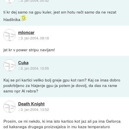
::
3. jan 2004, 00:52
ti kr dej samo na gpu kuler, jest sm hotu rečt samo da ne rezat
hladilnika
mloncar
::
3. jan 2004, 08:18
jst kr v power stripu navijam!
Cuka
::
3. jan 2004, 10:55
Kaj se pri kartici veliko bolj greje gpu kot ram? Kaj ce imas dobro
poskrbljeno za hlajenje gpu-ja potem je dovolj, da das na rame
samo npr Al rebra?
Death Knight
::
3. jan 2004, 13:52
Prosim, ce mi nekdo, ki ima isto kartico kot jaz ali pa ima Geforca
od kaksnega drugega proizvajalca in mu kaze temperaturo