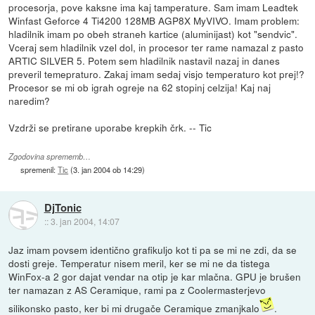
procesorja, pove kaksne ima kaj tamperature. Sam imam Leadtek
Winfast Geforce 4 Ti4200 128MB AGP8X MyVIVO. Imam problem:
hladilnik imam po obeh straneh kartice (aluminijast) kot "sendvic".
Vceraj sem hladilnik vzel dol, in procesor ter rame namazal z pasto
ARTIC SILVER 5. Potem sem hladilnik nastavil nazaj in danes
preveril temepraturo. Zakaj imam sedaj visjo temperaturo kot prej!?
Procesor se mi ob igrah ogreje na 62 stopinj celzija! Kaj naj
naredim?
Vzdrži se pretirane uporabe krepkih črk. -- Tic
Zgodovina sprememb…
spremenil:
Tic
(
3. jan 2004 ob 14:29
)
DjTonic
::
3. jan 2004, 14:07
Jaz imam povsem identično grafikuljo kot ti pa se mi ne zdi, da se
dosti greje. Temperatur nisem meril, ker se mi ne da tistega
WinFox-a 2 gor dajat vendar na otip je kar mlačna. GPU je brušen
ter namazan z AS Ceramique, rami pa z Coolermasterjevo
silikonsko pasto, ker bi mi drugače Ceramique zmanjkalo
.