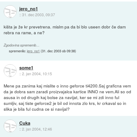
jero_no1
::
31. dec 2003, 09:37
kišta je že kr prevetrena. mislm pa da bi blo useen dobr če dam
rebra na rame, a ne?
Zgodovina sprememb…
spremenilo:
jero_no1
(
31. dec 2003 ob 09:38
)
some1
::
2. jan 2004, 10:15
Mene pa zanima kaj mislite o inno geforce ti4200.Saj graficna vem
da je dobra sam zaradi proizvajalca kartice INNO ne vem.Ali so od
asusa in od drugih kaj bolse za navijat, ker se mi zdi inno ful
sumljiv, saj tiste geforce2 je bil od innota zlo krs, kr crkaval so in
slika je bila ful cudna ce si navijal?
Cuka
::
2. jan 2004, 12:46