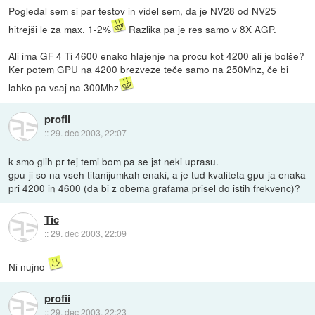
Pogledal sem si par testov in videl sem, da je NV28 od NV25
hitrejši le za max. 1-2%
Razlika pa je res samo v 8X AGP.
Ali ima GF 4 Ti 4600 enako hlajenje na procu kot 4200 ali je bolše?
Ker potem GPU na 4200 brezveze teče samo na 250Mhz, če bi
lahko pa vsaj na 300Mhz
profii
::
29. dec 2003, 22:07
k smo glih pr tej temi bom pa se jst neki uprasu.
gpu-ji so na vseh titanijumkah enaki, a je tud kvaliteta gpu-ja enaka
pri 4200 in 4600 (da bi z obema grafama prisel do istih frekvenc)?
Tic
::
29. dec 2003, 22:09
Ni nujno
profii
::
29. dec 2003, 22:23