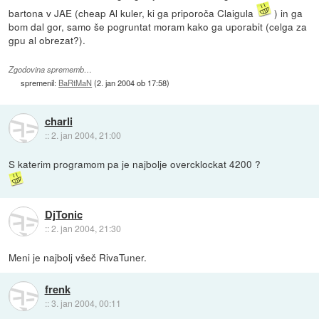
bartona v JAE (cheap Al kuler, ki ga priporoča Claigula
) in ga
bom dal gor, samo še pogruntat moram kako ga uporabit (celga za
gpu al obrezat?).
Zgodovina sprememb…
spremenil:
BaRtMaN
(
2. jan 2004 ob 17:58
)
charli
::
2. jan 2004, 21:00
S katerim programom pa je najbolje overcklockat 4200 ?
DjTonic
::
2. jan 2004, 21:30
Meni je najbolj všeč RivaTuner.
frenk
::
3. jan 2004, 00:11