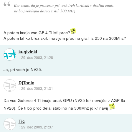
Ker vemo, da je procesor pri vseh treh karticah v družini enak,
ne bo problema doseči tistih 300 MHz
A potem imajo vse GF 4 Ti isti proc?
A potem lahko brez skrbi navijem proc na grafi iz 250 na 300Mhz?
kuglvinkl
::
29. dec 2003, 21:28
Ja, pri vseh je NV25.
DjTonic
::
29. dec 2003, 21:31
Da vse Geforce 4 Ti imajo enak GPU (NV25 ter novejše z AGP 8x
NV28). Če ti bo proc delal stabilno na 300Mhz jo kr navij
Tic
::
29. dec 2003, 21:37