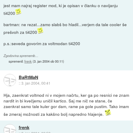
jest mam najraj register mod, ki je opisan v članku o navijanju
ti4200
bartman: ne rezat...zamo slabš bo hladil...verjem da tale cooler še
prešvoh za ti4200
p.s.:seveda govorim za voltmodan ti4200
Zgodovina sprememb…
spremenil:
frenk
(
3. jan 2004 ob 00:11
)
BaRtMaN
::
3. jan 2004, 00:41
Hja, zaenkrat voltmod ni v mojem načrtu, ker ga po resnici ne znam
nardit in bi kvečjemu uničil kartico. Saj me nič ne stane, če
zaenkrat samo tale kuler gor dam, rame pa gole pustim. Tako imam
še zmeraj možnosti za kakšno bolj napredno hlajenje.
frenk