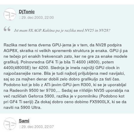
DjTonic
::
29. dec 2003, 22:00
Jst mam 8X AGP. Kakšna pa je razlika med NV25 in NV28?
Razlika med tema dvema GPU-jema je v tem, da NV28 podpira
AGP8X, skratka ni velikih sprememb struktura je enaka. GPU-ji pa
ne tečejo pri enakih frekvencah zato, ker ne gre za enake modele
grafikulj. Polnovredna GF4 Ti je bila Ti 4600 (4800), potem
4400(4800SE) ter 4200. Slednja je imela najnižji GPU clock in
najpočasnejše rame. Bila je tudi najbolj priljubljena med navijalci,
saj so za majhen denar dobili zelo dobro grafikuljo za tisti čas.
Podobno kot je bilo z ATI-jevim GPU-jem R300, ki se je uporabljal
na Radeonih 9500 ter 9700,... Sedaj se nVidijin NV35 uporablja na
več različiah Geforca 5900, razlika je v pomnilniku (Podobno kot
pri GF4 Ti seriji) Za dokaj dobro ceno dobimo FX5900LX, ki se da
naviti na 5900 Ultra.
Sami
::
29. dec 2003, 22:07