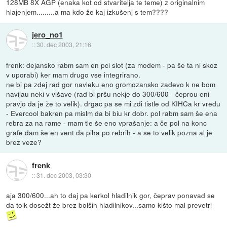
128MB 8X AGP (enaka kot od stvaritelja te teme) z originalnim
hlajenjem.........a ma kdo že kaj izkušenj s tem????
jero_no1
::
30. dec 2003, 21:16
frenk: dejansko rabm sam en pci slot (za modem - pa še ta ni skoz
v uporabi) ker mam drugo vse integrirano.
ne bi pa zdej rad gor navleku eno gromozansko zadevo k ne bom
navijau neki v višave (rad bi pršu nekje do 300/600 - čeprou eni
pravjo da je že to velik). drgac pa se mi zdi tistle od KIHCa kr vredu
- Evercool bakren pa mislm da bi biu kr dobr. pol rabm sam še ena
rebra za na rame - mam tle še eno vprašanje: a če pol na konc
grafe dam še en vent da piha po rebrih - a se to velik pozna al je
brez veze?
frenk
::
31. dec 2003, 03:30
aja 300/600...ah to daj pa kerkol hladilnik gor, čeprav ponavad se
da tolk dosežt že brez bolših hladilnikov...samo kišto mal prevetri