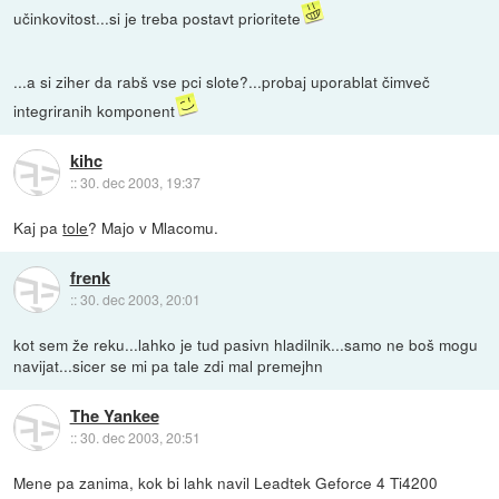
učinkovitost...si je treba postavt prioritete
...a si ziher da rabš vse pci slote?...probaj uporablat čimveč
integriranih komponent
kihc
::
30. dec 2003, 19:37
Kaj pa
tole
? Majo v Mlacomu.
frenk
::
30. dec 2003, 20:01
kot sem že reku...lahko je tud pasivn hladilnik...samo ne boš mogu
navijat...sicer se mi pa tale zdi mal premejhn
The Yankee
::
30. dec 2003, 20:51
Mene pa zanima, kok bi lahk navil Leadtek Geforce 4 Ti4200