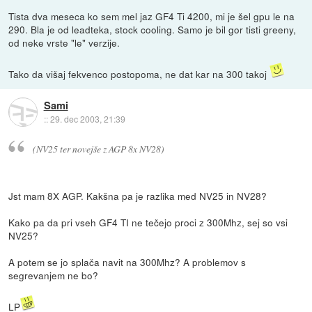
Tista dva meseca ko sem mel jaz GF4 Ti 4200, mi je šel gpu le na
290. Bla je od leadteka, stock cooling. Samo je bil gor tisti greeny,
od neke vrste "le" verzije.
Tako da višaj fekvenco postopoma, ne dat kar na 300 takoj
Sami
::
29. dec 2003, 21:39
(NV25 ter novejše z AGP 8x NV28)
Jst mam 8X AGP. Kakšna pa je razlika med NV25 in NV28?
Kako pa da pri vseh GF4 TI ne tečejo proci z 300Mhz, sej so vsi
NV25?
A potem se jo splača navit na 300Mhz? A problemov s
segrevanjem ne bo?
LP