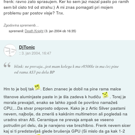
frenk: ravno zato sprasujem. Ker ko sem jaz mazal pasto po ramih
sem bil cisto trd od strahu:) A mi znas pomagati pri mojem
problemu par postov visje? Tnx.
Zgodovina sprememb…
spremenil:
Death Knight
(
3. jan 2004 ob 16:35
)
DjTonic
::
3. jan 2004, 16:47
blink: ne prevaja...jest mam kolega k ma r8500le in ma čez pine
od rama AS3 pa dela BP
Hm to je bolj tak
. Eden znanec je dobil na pine rama malce
titanove aluminjaste paste in je šla zadeva k hudiču
. Torej je
morala prevajati, enako se lahko zgodi če površno namažeš
CPU,...Da stvar preprosto odpove. Kako je z Artic Silver pastami
nevem, najbolje, da zmeriš s kakšnim multimetron ali pogledaš na
uradno stran AS. Ceramique ne prevaja ampak se vseeno
potrudim pri delu, da je narejeno vse brezhibno. Frenk nevem sicer
kaj si ti predstavljaš glede brušenja GPU (Si mislo da ga kak 1-2