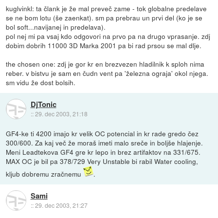
kuglvinkl: ta člank je že mal preveč zame - tok globalne predelave
se ne bom lotu (še zaenkat). sm pa prebrau un prvi del (ko je se
bol soft...navijanej in predelava).
pol nej mi pa vsaj kdo odgovori na prvo pa na drugo vprasanje. zdj
dobim dobrih 11000 3D Marka 2001 pa bi rad prsou se mal dlje.
the chosen one: zdj je gor kr en brezvezen hladilnik k sploh nima
reber. v bistvu je sam en čudn vent pa 'železna ograja' okol njega.
sm vidu že dost bolsih.
DjTonic
::
29. dec 2003, 21:18
GF4-ke ti 4200 imajo kr velik OC potencial in kr rade gredo čez
300/600. Za kaj več že moraš imeti malo sreče in boljše hlajenje.
Meni Leadtekova GF4 gre kr lepo in brez artifaktov na 331/675.
MAX OC je bil pa 378/729 Very Unstable bi rabil Water cooling,
kljub dobremu zračnemu
.
Sami
::
29. dec 2003, 21:27