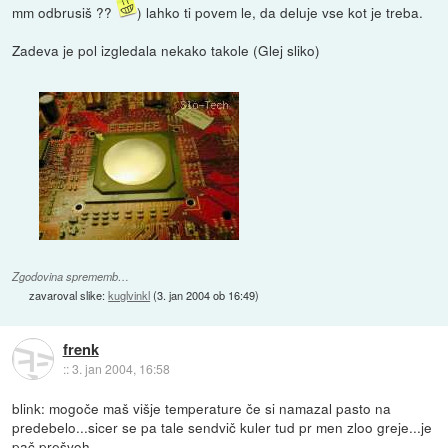
mm odbrusiš ??
) lahko ti povem le, da deluje vse kot je treba.
Zadeva je pol izgledala nekako takole (Glej sliko)
Zgodovina sprememb…
zavaroval slike:
kuglvinkl
(
3. jan 2004 ob 16:49
)
frenk
::
3. jan 2004, 16:58
blink: mogoče maš višje temperature če si namazal pasto na
predebelo...sicer se pa tale sendvič kuler tud pr men zloo greje...je
pač prešvoh