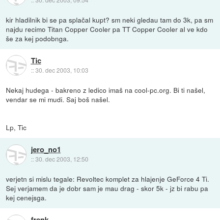
kir hladilnik bi se pa splačal kupt? sm neki gledau tam do 3k, pa sm
najdu recimo Titan Copper Cooler pa TT Copper Cooler al ve kdo
še za kej podobnga.
Tic
::
30. dec 2003, 10:03
Nekaj hudega - bakreno z ledico imaš na cool-pc.org. Bi ti našel,
vendar se mi mudi. Saj boš našel.
Lp, Tic
jero_no1
::
30. dec 2003, 12:50
verjetn si mislu tegale: Revoltec komplet za hlajenje GeForce 4 Ti.
Sej verjamem da je dobr sam je mau drag - skor 5k - jz bi rabu pa
kej cenejsga.
frenk