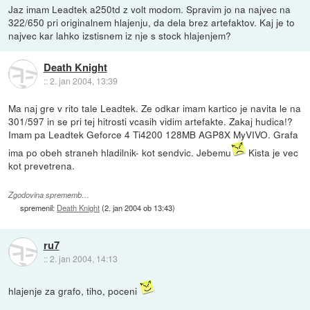
Jaz imam Leadtek a250td z volt modom. Spravim jo na najvec na
322/650 pri originalnem hlajenju, da dela brez artefaktov. Kaj je to
najvec kar lahko izstisnem iz nje s stock hlajenjem?
Death Knight
::
2. jan 2004, 13:39
Ma naj gre v rito tale Leadtek. Ze odkar imam kartico je navita le na
301/597 in se pri tej hitrosti vcasih vidim artefakte. Zakaj hudica!?
Imam pa Leadtek Geforce 4 Ti4200 128MB AGP8X MyVIVO. Grafa
ima po obeh straneh hladilnik- kot sendvic. Jebemu
Kista je vec
kot prevetrena.
Zgodovina sprememb…
spremenil:
Death Knight
(
2. jan 2004 ob 13:43
)
ru7
::
2. jan 2004, 14:13
hlajenje za grafo, tiho, poceni