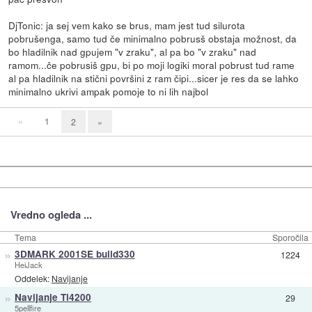
DjTonic: ja sej vem kako se brus, mam jest tud silurota
pobrušenga, samo tud če minimalno pobrusš obstaja možnost, da
bo hladilnik nad gpujem "v zraku", al pa bo "v zraku" nad
ramom...če pobrusiš gpu, bi po moji logiki moral pobrust tud rame
al pa hladilnik na stični površini z ram čipi...sicer je res da se lahko
minimalno ukrivi ampak pomoje to ni lih najbol
«
1
2
»
Vredno ogleda ...
Tema
Sporočila
»
3DMARK 2001SE build330
1224
HeiJack
Oddelek:
Navijanje
»
Navijanje Ti4200
29
5pellfire