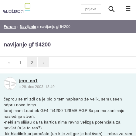
☰
Forum
»
Navijanje
»
navijanje gf ti4200
navijanje gf ti4200
«
1
2
»
jero_no1
::
29. dec 2003, 18:49
čeprou se mi zdi da je blo o tem napisano že velik, sem useen
odpru novo temo.
torej mam Leadtek GF4 Ti4200 128MB AGP 8x pa me zanimajo
naslednje stvari:
-neki sm slišau da ta kartica nima ravno velizga potenciala za
navijat (a je to res?)
-kir hladilnik priporočate (un k je zdj gor je bol švoh) + rebra za ram