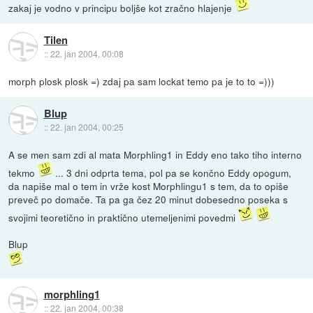
zakaj je vodno v principu boljše kot zračno hlajenje
Tilen
::
22. jan 2004, 00:08
morph plosk plosk =) zdaj pa sam lockat temo pa je to to =)))
Blup
::
22. jan 2004, 00:25
A se men sam zdi al mata Morphling1 in Eddy eno tako tiho interno
tekmo
... 3 dni odprta tema, pol pa se končno Eddy opogum,
da napiše mal o tem in vrže kost Morphlingu1 s tem, da to opiše
preveč po domače. Ta pa ga čez 20 minut dobesedno poseka s
svojimi teoretično in praktično utemeljenimi povedmi
Blup
morphling1
::
22. jan 2004, 00:38