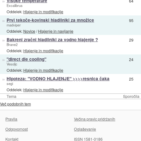
»
Visoke temperature
64
Excalibrus
Oddelek:
Hlajenje in modifikacije
»
Prvi tekoče-kovinski hladilniki za množice
95
madviper
Oddelek:
Novice
/
Hlajenje in navijanje
»
Bakreni zračni hladilniki za vodno hlajenje ?
29
Brane2
Oddelek:
Hlajenje in modifikacije
»
"direct die cooling"
24
Vesoljc
Oddelek:
Hlajenje in modifikacije
»
Hipoteza: "VODNO HLAJENJE" >>>>resnica čaka
25
segi
Oddelek:
Hlajenje in modifikacije
Tema
Sporočila
Več podobnih tem
Pravila
Večina pravic pridržanih
Odgovornost
Oglaševanje
Kontakt
ISSN 1581-0186