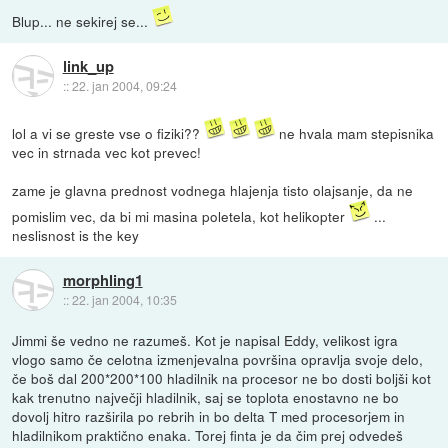
Blup... ne sekirej se...
link_up
::
22. jan 2004, 09:24
lol a vi se greste vse o fiziki??
ne hvala mam stepisnika
vec in strnada vec kot prevec!
zame je glavna prednost vodnega hlajenja tisto olajsanje, da ne
pomislim vec, da bi mi masina poletela, kot helikopter
...
neslisnost is the key
morphling1
::
22. jan 2004, 10:35
Jimmi še vedno ne razumeš. Kot je napisal Eddy, velikost igra
vlogo samo če celotna izmenjevalna površina opravlja svoje delo,
če boš dal 200*200*100 hladilnik na procesor ne bo dosti boljši kot
kak trenutno največji hladilnik, saj se toplota enostavno ne bo
dovolj hitro razširila po rebrih in bo delta T med procesorjem in
hladilnikom praktično enaka. Torej finta je da čim prej odvedeš