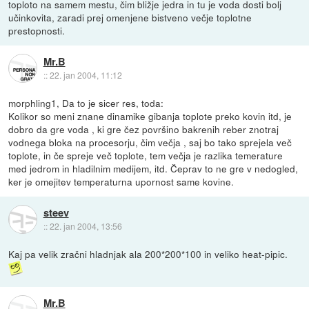
toploto na samem mestu, čim bližje jedra in tu je voda dosti bolj
učinkovita, zaradi prej omenjene bistveno večje toplotne
prestopnosti.
Mr.B
::
22. jan 2004, 11:12
morphling1, Da to je sicer res, toda:
Kolikor so meni znane dinamike gibanja toplote preko kovin itd, je
dobro da gre voda , ki gre čez površino bakrenih reber znotraj
vodnega bloka na procesorju, čim večja , saj bo tako sprejela več
toplote, in če spreje več toplote, tem večja je razlika temerature
med jedrom in hladilnim medijem, itd. Čeprav to ne gre v nedogled,
ker je omejitev temperaturna upornost same kovine.
steev
::
22. jan 2004, 13:56
Kaj pa velik zračni hladnjak ala 200*200*100 in veliko heat-pipic.
Mr.B