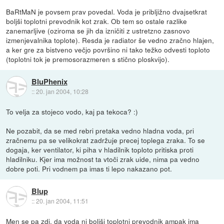
BaRtMaN je povsem prav povedal. Voda je pribljižno dvajsetkrat
boljši toplotni prevodnik kot zrak. Ob tem so ostale razlike
zanemarljive (oziroma se jih da izničiti z ustretzno zasnovo
izmenjevalnika toplote). Resda je radiator še vedno zračno hlajen,
a ker gre za bistveno večjo površino ni tako težko odvesti toploto
(toplotni tok je premosorazmeren s stično ploskvijo).
BluPhenix
::
20. jan 2004, 10:28
To velja za stojeco vodo, kaj pa tekoca? :)
Ne pozabit, da se med rebri pretaka vedno hladna voda, pri
zračnemu pa se velikokrat zadržuje precej toplega zraka. To se
dogaja, ker ventilator, ki piha v hladilnik toploto pritiska proti
hladilniku. Kjer ima možnost ta vtoči zrak uide, nima pa vedno
dobre poti. Pri vodnem pa imas ti lepo nakazano pot.
Blup
::
20. jan 2004, 11:51
Men se pa zdi, da voda ni boljši toplotni prevodnik ampak ima