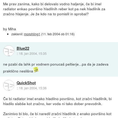
Me prav zanima, kako bi delovalo vodno haljenje, če bi imel
radiator enkao površino hladilnih reber kot pa nek hladilnik za
zračno hlajenje. Je že kdo na to pomislil in sprobal?
by Miha
zaklenil:
morphling1
(
11. feb 2004 ob 01:16
)
Blue22
::
18. jan 2004, 15:35
ne pzabi da lahk pr vodnem ponucaš peltierje...pa da je zadeva
praktično neslišna
QuickShot
::
18. jan 2004, 15:36
Če bi radiator imel enako hladilno površino, kot zračni hladilnik, bi
hladilo slabše kot zračno, ker voda ni tako dober prevodnik.
Zanimivo bi blo, če bi naredil zračni hladilnik z enako površino kot