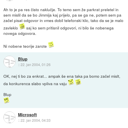
Ah to je pa res čisto naklučje. To temo sem že parkrat preletel in
sem mislil da se bo Jimmija kaj prijelo, pa se ga ne, potem sem pa
začel pisat odgovor in vmes dobil telefonski klic, tako da se je malo
zavleklo
saj ko sem pritisnil odgovori, ni bilo še nobenega
novega odgovora.
Ni nobene teorije zarote
Blup
::
22. jan 2004, 01:26
OK, nej ti bo za enkrat... ampak še ena taka pa bomo začel mislt,
da konkurenca slabo vpliva na vaju
Blup
Microsoft
::
22. jan 2004, 04:33