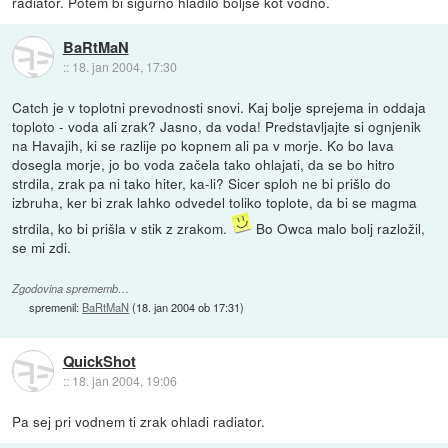
radiator. Potem bi sigurno hladilo boljše kot vodno.
BaRtMaN
::
18. jan 2004, 17:30
Catch je v toplotni prevodnosti snovi. Kaj bolje sprejema in oddaja
toploto - voda ali zrak? Jasno, da voda! Predstavljajte si ognjenik
na Havajih, ki se razlije po kopnem ali pa v morje. Ko bo lava
dosegla morje, jo bo voda začela tako ohlajati, da se bo hitro
strdila, zrak pa ni tako hiter, ka-li? Sicer sploh ne bi prišlo do
izbruha, ker bi zrak lahko odvedel toliko toplote, da bi se magma
strdila, ko bi prišla v stik z zrakom.
Bo Owca malo bolj razložil,
se mi zdi.
Zgodovina sprememb…
spremenil:
BaRtMaN
(
18. jan 2004 ob 17:31
)
QuickShot
::
18. jan 2004, 19:06
Pa sej pri vodnem ti zrak ohladi radiator.