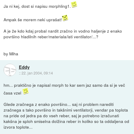
Ja ni kej, dost si napisu morphling1.
Ampak še morem neki uprašat!
A je že kdo kdaj probal nardit zračno in vodno haljenje z enako
površino hladilnih reber/materiala/isti ventilator/...?
by Miha
Eddy
::
22. jan 2004, 09:14
hm... praktično je napisal morph to kar sem jaz samo da si je več
časa vzel
Glede zračnega z enako površino... saj ni problem narediti
zračnega s tako površino in takšnimi ventilatorji, vendar pa toplota
na pride od jedra pa do vseh reber, saj je potrebno izračunati
kakšna je sploh smiselna dolžina reber in koliko so ta oddaljena od
izvora toplote...