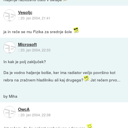
Vesoljc
::
20. jan 2004, 21:41
ja in reče se mu Fizika za srednje šole
Microsoft
::
20. jan 2004, 22:33
In kak je polj zaključek?
Da je vodno haljenje bolše, ker ima radiator večjo površino kot
rebra na zračnem hladilniku ali kaj drugega?
Jst rečem prvo...
by Miha
OwcA
::
20. jan 2004, 22:38