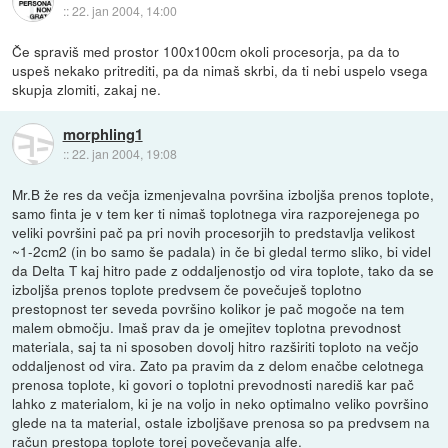
::
22. jan 2004, 14:00
Če spraviš med prostor 100x100cm okoli procesorja, pa da to
uspeš nekako pritrediti, pa da nimaš skrbi, da ti nebi uspelo vsega
skupja zlomiti, zakaj ne.
morphling1
::
22. jan 2004, 19:08
Mr.B že res da večja izmenjevalna površina izboljša prenos toplote,
samo finta je v tem ker ti nimaš toplotnega vira razporejenega po
veliki površini pač pa pri novih procesorjih to predstavlja velikost
~1-2cm2 (in bo samo še padala) in če bi gledal termo sliko, bi videl
da Delta T kaj hitro pade z oddaljenostjo od vira toplote, tako da se
izboljša prenos toplote predvsem če povečuješ toplotno
prestopnost ter seveda površino kolikor je pač mogoče na tem
malem območju. Imaš prav da je omejitev toplotna prevodnost
materiala, saj ta ni sposoben dovolj hitro razširiti toploto na večjo
oddaljenost od vira. Zato pa pravim da z delom enačbe celotnega
prenosa toplote, ki govori o toplotni prevodnosti narediš kar pač
lahko z materialom, ki je na voljo in neko optimalno veliko površino
glede na ta material, ostale izboljšave prenosa so pa predvsem na
račun prestopa toplote torej povečevanja alfe.