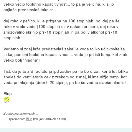
veliko večjo toplotno kapacitivnost... to pa je veličina, ki si jo
najlaže predstavlaš takole:
dej roko v pečico, ki je pržgana na 100 stopinjah, pol dej pa še
roko v vrelo vodo (100 stopinj) oz v našem primeru, dej roko v
zmrzovalno skrinjo pri -18 stopinjah in pa pol v alkohol pri -18
stopinjah...
Verjetno si zdaj laže predstavlaš zakaj je voda toliko učinkovitejša
in kaj pomeni toplotna kapacitivnost... voda je pri isti temp. kot zrak
veliko bolj "hladna"!
Tist, da je to zrd radiatorja ipd zadev pa ne bo držal, ker ti tut lohka
speleš do ventilatorja cev z zrakom od zunaj, ki ima nižjo temp. kot
voda pri hlajenju (dobrih 20 stpinj), pa bo še vedno slabše hladilo!
Blup
Zgodovina sprememb…
spremenilo:
Blup
(
20. jan 2004 ob 11:53
)