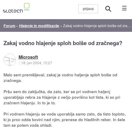
☰
Forum
»
Hlajenje in modifikacije
»
Zakaj vodno hlajenje sploh bolše od zračnega?
Zakaj vodno hlajenje sploh bolše od zračnega?
Microsoft
::
18. jan 2004, 15:27
Malo sem premišljeval, zakaj je vodno haljenje sploh bolše od
zračnega.
Pršu sem do zaključka, da zato, ker se pri vodnem haljenj
uporabljajo rebra za hlajenje z večjo površino kot tista, ki so pri
zračnem hlajenju. In to je to.
Pri vodnem hlajenju se voda uporablja samo zato, da tisto toploto,
ki jo proc odda kovini nad njim, prenese do hladilnih reber. In šele
tam se potem voda ohladi.