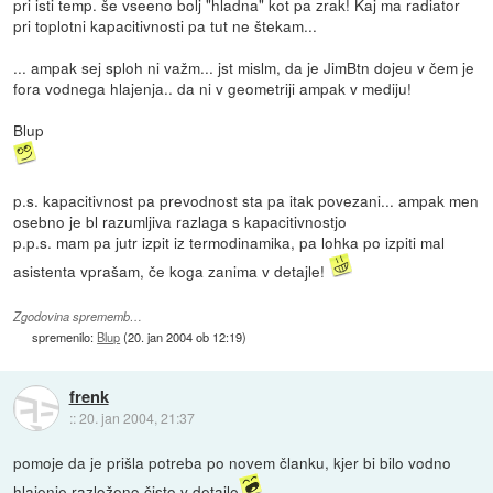
pri isti temp. še vseeno bolj "hladna" kot pa zrak! Kaj ma radiator
pri toplotni kapacitivnosti pa tut ne štekam...
... ampak sej sploh ni važm... jst mislm, da je JimBtn dojeu v čem je
fora vodnega hlajenja.. da ni v geometriji ampak v mediju!
Blup
p.s. kapacitivnost pa prevodnost sta pa itak povezani... ampak men
osebno je bl razumljiva razlaga s kapacitivnostjo
p.p.s. mam pa jutr izpit iz termodinamika, pa lohka po izpiti mal
asistenta vprašam, če koga zanima v detajle!
Zgodovina sprememb…
spremenilo:
Blup
(
20. jan 2004 ob 12:19
)
frenk
::
20. jan 2004, 21:37
pomoje da je prišla potreba po novem članku, kjer bi bilo vodno
hlajenje razloženo čisto v detajle