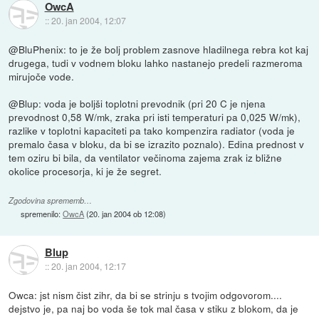
OwcA
::
20. jan 2004, 12:07
@BluPhenix: to je že bolj problem zasnove hladilnega rebra kot kaj
drugega, tudi v vodnem bloku lahko nastanejo predeli razmeroma
mirujoče vode.
@Blup: voda je boljši toplotni prevodnik (pri 20 C je njena
prevodnost 0,58 W/mk, zraka pri isti temperaturi pa 0,025 W/mk),
razlike v toplotni kapaciteti pa tako kompenzira radiator (voda je
premalo časa v bloku, da bi se izrazito poznalo). Edina prednost v
tem oziru bi bila, da ventilator večinoma zajema zrak iz bližne
okolice procesorja, ki je že segret.
Zgodovina sprememb…
spremenilo:
OwcA
(
20. jan 2004 ob 12:08
)
Blup
::
20. jan 2004, 12:17
Owca: jst nism čist zihr, da bi se strinju s tvojim odgovorom....
dejstvo je, pa naj bo voda še tok mal časa v stiku z blokom, da je