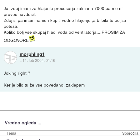
Ja, zdej imam za hlajenje procesorja zalmana 7000 pa me ni
prevec navdusil.
Zdej si pa imam namen kupiti vodno hlajenje ,a bi bila to boljsa
poteza.
Koliko bolj vse skupaj hladi voda od ventilatorja....PROSIM ZA
ODGOVORE
morphling1
::
11. feb 2004, 01:16
Joking right ?
Ker je bilo tu že vse povedano, zaklepam
Vredno ogleda ...
Tema
Sporočila