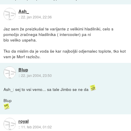
Ash_
::
22. jan 2004, 22:36
Jaz sem že preizkušal te varijante z velikimi hladilniki, celo s
pomočjo zračnega hladilnika ( intercooler) pa ni
blo veliko uspeha.
Tko da mislim da je voda še kar najboljši odjemalec toplote, tko kot
vam je Morf razložu.
Blup
::
22. jan 2004, 23:50
Ash_: sej to vsi vemo... sa tale Jimbo se ne da
Blup
royal
::
11. feb 2004, 01:02