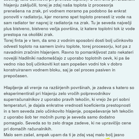
hlajenju zaključili, torej je zdaj naša toplota iz procesorja
prenešena na zrak, pri vodnem moramo pa podobno še enkrat
ponoviti v radiatorju, kjer moramo spet toploto prenesti iz vode na
sam radiator ter naprej iz radiatorja na zrak. Tu je seveda največji
plus bistveno, bistveno večja površina, iz katere toplotni tok iz vode
prestopa na okoliški zrak.
Torej finta je v tem, da smo z vodnim sposobni dosti bolj učinkovito
odvesti toploto na samem izviru toplote, torej procesorju, kot pa z
navadnim zračnim hlajenjem. Ravno to pomankljivost zato nekateri
novejši hladilniki nadomeščajo z uporabo toplotnih cevk, ki pa še
vedno niso bolj učinkoviti kot sam popešen vodni tok v dobro
konstruiranem vodnem bloku, saj je cel proces pasiven in
prepočasen.
Hlapljenje ali vrenje na razširjenih površinah, je zadeva s katero so
eksperimentirali pri hlajenju zelo vročih polprevodnikov
superračunalnikov z uporabo pravih tekočin, ki vrejo že pri sobni
temperaturi, je dajala enkratne vrednosti koeficienta prestopnosti
in s tem seveda zelo učinkovito hlajenje, pospeševanje teh tekočin
z uporabo šob ter močnih pump je seveda samo dodatno
pomagalo. Seveda so to zelo drage zadeve, ki ne upravičijo cene
pri domačih računalnikih.
Malo sem zašel, ampak upam da ti je zdaj vsaj malo bolj jasno