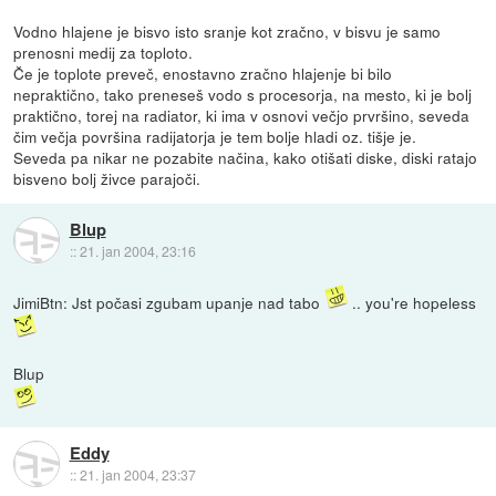
Vodno hlajene je bisvo isto sranje kot zračno, v bisvu je samo
prenosni medij za toploto.
Če je toplote preveč, enostavno zračno hlajenje bi bilo
nepraktično, tako preneseš vodo s procesorja, na mesto, ki je bolj
praktično, torej na radiator, ki ima v osnovi večjo prvršino, seveda
čim večja površina radijatorja je tem bolje hladi oz. tišje je.
Seveda pa nikar ne pozabite načina, kako otišati diske, diski ratajo
bisveno bolj živce parajoči.
Blup
::
21. jan 2004, 23:16
JimiBtn: Jst počasi zgubam upanje nad tabo
.. you're hopeless
Blup
Eddy
::
21. jan 2004, 23:37