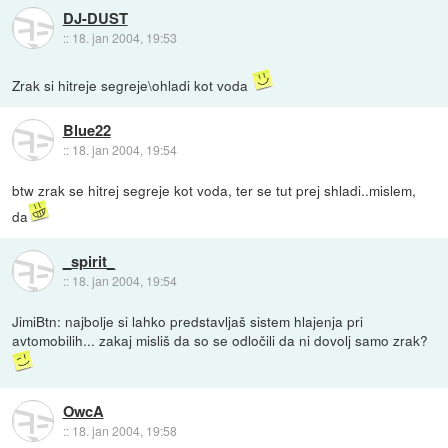
DJ-DUST
::
18. jan 2004, 19:53
Zrak si hitreje segreje\ohladi kot voda
Blue22
::
18. jan 2004, 19:54
btw zrak se hitrej segreje kot voda, ter se tut prej shladi..mislem,
da
_spirit_
::
18. jan 2004, 19:54
JimiBtn: najbolje si lahko predstavljaš sistem hlajenja pri
avtomobilih... zakaj misliš da so se odločili da ni dovolj samo zrak?
OwcA
::
18. jan 2004, 19:58