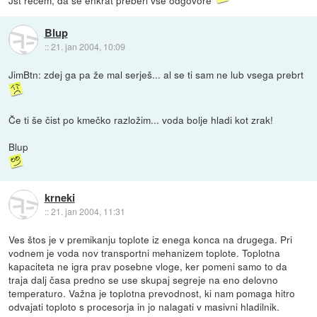
Jst rečem, da še enkrat preberi vse odgovore
Blup
::
21. jan 2004, 10:09
JimBtn: zdej ga pa že mal serješ... al se ti sam ne lub vsega prebrt
Če ti še čist po kmečko razložim... voda bolje hladi kot zrak!
Blup
krneki
::
21. jan 2004, 11:31
Ves štos je v premikanju toplote iz enega konca na drugega. Pri
vodnem je voda nov transportni mehanizem toplote. Toplotna
kapaciteta ne igra prav posebne vloge, ker pomeni samo to da
traja dalj časa predno se use skupaj segreje na eno delovno
temperaturo. Važna je toplotna prevodnost, ki nam pomaga hitro
odvajati toploto s procesorja in jo nalagati v masivni hladilnik.