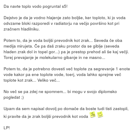
Da navte toplo vodo pogruntal s5!
Dejstvo je da je vodno hlajenje zato boljše, ker toploto, ki jo voda
odvzame bloki razporedi v radiatorju na večjo površino kot pri
zračnem hladilniku.
Potem to, da je voda boljši prevodnik kot zrak... Seveda če oba
medija mirujeta. Če pa daš zraku prostor da se giblje (seveda
hladen zrak dol in topel gor...) pa je prestop prehod ali še kaj večji.
Torej prevajanje je molekularno gibanje in ne masno...
Potem to, da je potrebno dovesti več toplote za segrevanje 1 enote
vode kakor pa ene toplote vode, toerj, voda lahko sprejme več
toplote kot zrak... Veliko več...
No več se pa zdej ne spomnem... bi mogu v svojo diplomsko
pogledat ;)
Upam da sem napisal dovolj po domače da boste tudi tisti zastopli,
ki pravite da je zrak boljši prevodnik kot voda
LP!