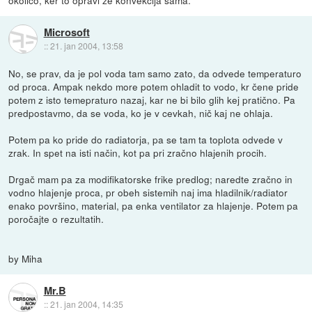
okolico, ker to opravi že konvekcija sama.
Microsoft
::
21. jan 2004, 13:58
No, se prav, da je pol voda tam samo zato, da odvede temperaturo
od proca. Ampak nekdo more potem ohladit to vodo, kr čene pride
potem z isto temepraturo nazaj, kar ne bi bilo glih kej pratično. Pa
predpostavmo, da se voda, ko je v cevkah, nič kaj ne ohlaja.
Potem pa ko pride do radiatorja, pa se tam ta toplota odvede v
zrak. In spet na isti način, kot pa pri zračno hlajenih procih.
Drgač mam pa za modifikatorske frike predlog; naredte zračno in
vodno hlajenje proca, pr obeh sistemih naj ima hladilnik/radiator
enako površino, material, pa enka ventilator za hlajenje. Potem pa
poročajte o rezultatih.
by Miha
Mr.B
::
21. jan 2004, 14:35