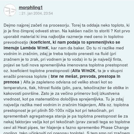
morphling1
::
21. jan 2004, 23:54
Dejmo najprej začeti na procesorju. Torej ta oddaja neko toploto, ki
jo je fino čimprej odvesti stran. Na kakšen način to storiti ? Kot prvo
uporabit material ki ima najboljše razmerje med ceno in toplotno
prevodnostjo (
koeficient, ki nam podaja to spremenljivko se
, kar nam da baker. Do tu ni razlike med
imenuje Lambda W/mK
vodnim in zračnim, zdaj je treba tolpoto prenesti na fluid (pri
zračnem je to zrak, pri vodnem je to voda) in tu je največji finta,
pojavi se tudi nova spremenljivka imenovana toplotna prestopnost
oz. koeficient toplotne prestopnosti (
, ta je v skupni
Alfa W/m2K
enačbi prenosa toplote (
btw ne mešat, prevoda, prestopa in
) Alfa je zapleteno odvisna od veliko stvari kot so
prenosa
temperatura, tlak, hitrost fluida (plin, para, tekočina)ter še oblike in
kakovosti površine. Zato je za večino primerov bolj izkustvena
vrednost, kot pa matematično določljiva sprejemljivka. Tu je zdaj
največja razlika med vodnim in zračnim hlajenjem, Alfa oz. toplotna
prestopnost je pri plinih 50-100x nižja kot pri tekočinah, pri
spremembah agregatnega stanja je pa toplotna prestopnost še za
nekaj faktorjev večja kot pri tekočinah (prav zaradi tega so toplotne
cevi ali Heat pipes, ter hlajenje s fazno spremembo Phase Change
cooling, tako učinkoviti pri prenosu toplote). S tem smo pri zračnem