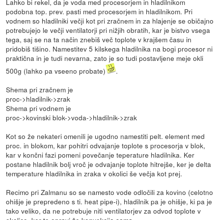
Lahko bi rekel, da je voda med procesorjem in hladilnikom
podobna top. prev. pasti med procesorjem in hladilnikom. Pri
vodnem so hladilniki večji kot pri zračnem in za hlajenje se običajno
potrebujejo le večji ventilatorji pri nižjih obratih, kar je bistvo vsega
tega, saj se na ta način znebiš več toplote v krajšem času in
pridobiš tišino. Namestitev 5 kilskega hladilnika na bogi procesor ni
praktična in je tudi nevarna, zato je so tudi postavljene meje okli
500g (lahko pa vseeno probate)
.
Shema pri zračnem je
proc->hladilnik->zrak
Shema pri vodnem je
proc->kovinski blok->voda->hladilnik->zrak
Kot so že nekateri omenili je ugodno namestiti pelt. element med
proc. in blokom, kar pohitri odvajanje toplote s procesorja v blok,
kar v končni fazi pomeni povečanje teperature hladilnika. Ker
postane hladilnik bolj vroč je odvajanje toplote hitrejše, ker je delta
temperature hladilnika in zraka v okolici še večja kot prej.
Recimo pri Zalmanu so se namesto vode odločili za kovino (celotno
ohišje je prepredeno s ti. heat pipe-i), hladilnik pa je ohišje, ki pa je
tako veliko, da ne potrebuje niti ventilatorjev za odvod toplote v