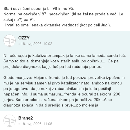
Stari osvinčeni super je bil 98 in ne 95.
Normal pa osvinčeni 87, neosvinčeni (ki se žal ne prodaja več. Le
zakaj ne?) pa 91.
Hrvati so omeli enaka oktanske vrednosti (kot po celi Jugi).
OZZY
::
18. avg 2006, 10:02
Ni rečeno,da je katalizator ampak je lahko samo lambda sonda fuč.
Samo to tko al tk menjajo kot v starih asih..po občutku.....Če pa
prej delao diagnozo, kaj je fuč pa tud računajo par ur...
Glede menjave: Mojemu frendu je tud pokazal prevelike izpušne in
mu je na servisu zamenjal prvo katalizator nato lambdo na koncu
pa je ugotovu, da je nekaj z računalnikom in je le ta pošilajl
napačen info...I suma sumarum...frenda je ocural za skroraj 200
jurjev. Sam problem z računalnikom pa je rešil za 20k...A se
diagnoza splača in da ti uredijo s prve...po mojem ja.
Brane2
::
18. avg 2006, 11:08