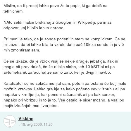
MIslim, da ti precej lahko pove že ta papir, ki ga dobiš na
tehničnem.
NAto seldi malce brskanaj z Googlom in Wikipediji, pa imaš
odgovor, kaj bi bilo lahko narobe.
Pri meni je tako, da je sonda poceni in stem ne kompliciram. Če se
mi zazdi, da bi lahko bila ta vzrok, dam pač 10k za sondo in jo v 5
min zmontiram sam.
Če se izkaže, da je vzrok vsaj še nekje drugje, jebat ga, itak ni
mogla bit prav daleč, če že ni bila slaba, teh 10 kSIT bi mi pa
avtomehanik zaračunal že samo zato, ker je dvignil havbo.
Katalizator se ne splača menjat sam, potem pa ostane še bolj malo
možnih vzrokov. Lahko gre kje za kako počeno cev v izpuhu ali pa
napako v krmiljenju, kar pomeni računalnik ali pa kak senzor,
napako pri vbrizgu in to je to. Vse ostalo je sicer možno, a vsaj po
mojih izkušnjah manj verjetno.
Vikking
::
18. avg 2006, 11:20