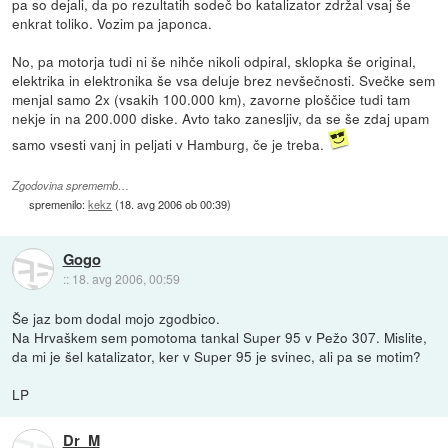
pa so dejali, da po rezultatih sodeč bo katalizator zdržal vsaj še
enkrat toliko. Vozim pa japonca.
No, pa motorja tudi ni še nihče nikoli odpiral, sklopka še original,
elektrika in elektronika še vsa deluje brez nevšečnosti. Svečke sem
menjal samo 2x (vsakih 100.000 km), zavorne ploščice tudi tam
nekje in na 200.000 diske. Avto tako zanesljiv, da se še zdaj upam
samo vsesti vanj in peljati v Hamburg, če je treba.
Zgodovina sprememb…
spremenilo:
kekz
(
18. avg 2006 ob 00:39
)
Gogo
::
18. avg 2006, 00:59
Še jaz bom dodal mojo zgodbico.
Na Hrvaškem sem pomotoma tankal Super 95 v Pežo 307. Mislite,
da mi je šel katalizator, ker v Super 95 je svinec, ali pa se motim?
LP
Dr_M