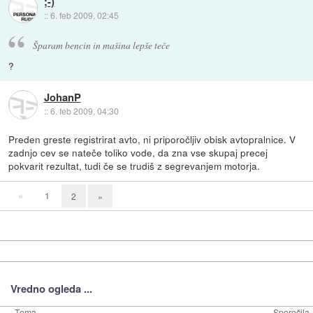
;-)
::
6. feb 2009, 02:45
Šparam bencin in mašina lepše teče
?
JohanP
::
6. feb 2009, 04:30
Preden greste registrirat avto, ni priporočljiv obisk avtopralnice. V
zadnjo cev se nateče toliko vode, da zna vse skupaj precej
pokvarit rezultat, tudi če se trudiš z segrevanjem motorja.
«
1
2
»
Vredno ogleda ...
Tema
Sporočila