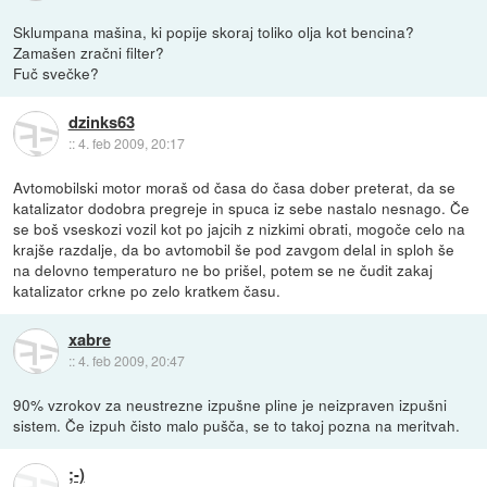
Sklumpana mašina, ki popije skoraj toliko olja kot bencina?
Zamašen zračni filter?
Fuč svečke?
dzinks63
::
4. feb 2009, 20:17
Avtomobilski motor moraš od časa do časa dober preterat, da se
katalizator dodobra pregreje in spuca iz sebe nastalo nesnago. Če
se boš vseskozi vozil kot po jajcih z nizkimi obrati, mogoče celo na
krajše razdalje, da bo avtomobil še pod zavgom delal in sploh še
na delovno temperaturo ne bo prišel, potem se ne čudit zakaj
katalizator crkne po zelo kratkem času.
xabre
::
4. feb 2009, 20:47
90% vzrokov za neustrezne izpušne pline je neizpraven izpušni
sistem. Če izpuh čisto malo pušča, se to takoj pozna na meritvah.
;-)