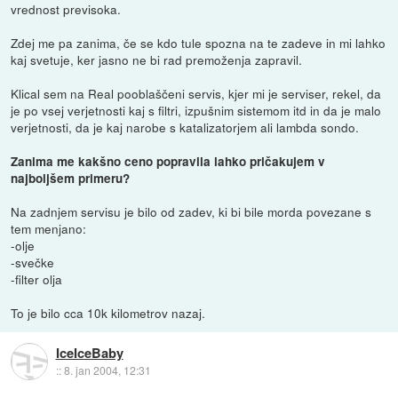
vrednost previsoka.
Zdej me pa zanima, če se kdo tule spozna na te zadeve in mi lahko
kaj svetuje, ker jasno ne bi rad premoženja zapravil.
Klical sem na Real pooblaščeni servis, kjer mi je serviser, rekel, da
je po vsej verjetnosti kaj s filtri, izpušnim sistemom itd in da je malo
verjetnosti, da je kaj narobe s katalizatorjem ali lambda sondo.
Zanima me kakšno ceno popravila lahko pričakujem v
najboljšem primeru?
Na zadnjem servisu je bilo od zadev, ki bi bile morda povezane s
tem menjano:
-olje
-svečke
-filter olja
To je bilo cca 10k kilometrov nazaj.
IceIceBaby
::
8. jan 2004, 12:31