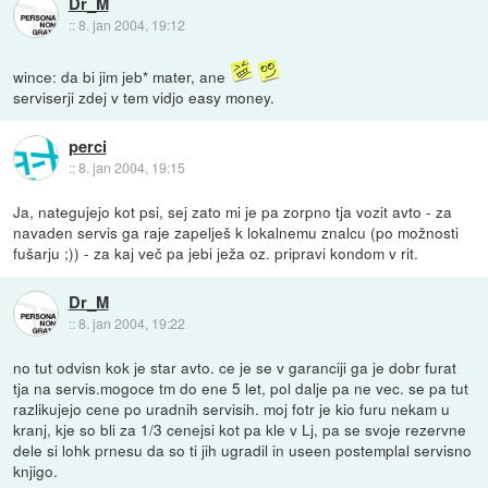
Dr_M
::
8. jan 2004, 19:12
wince: da bi jim jeb* mater, ane
serviserji zdej v tem vidjo easy money.
perci
::
8. jan 2004, 19:15
Ja, nategujejo kot psi, sej zato mi je pa zorpno tja vozit avto - za
navaden servis ga raje zapelješ k lokalnemu znalcu (po možnosti
fušarju ;)) - za kaj več pa jebi ježa oz. pripravi kondom v rit.
Dr_M
::
8. jan 2004, 19:22
no tut odvisn kok je star avto. ce je se v garanciji ga je dobr furat
tja na servis.mogoce tm do ene 5 let, pol dalje pa ne vec. se pa tut
razlikujejo cene po uradnih servisih. moj fotr je kio furu nekam u
kranj, kje so bli za 1/3 cenejsi kot pa kle v Lj, pa se svoje rezervne
dele si lohk prnesu da so ti jih ugradil in useen postemplal servisno
knjigo.