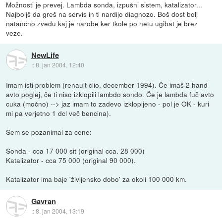
Možnosti je prevej. Lambda sonda, izpušni sistem, katalizator...
Najboljš da greš na servis in ti nardijo diagnozo. Boš dost bolj
natančno zvedu kaj je narobe ker tkole po netu ugibat je brez
veze.
NewLife
::
8. jan 2004, 12:40
Imam isti problem (renault clio, december 1994). Če imaš 2 hand
avto poglej, če ti niso izklopili lambdo sondo. Če je lambda fuč avto
cuka (močno) --> jaz imam to zadevo izklopljeno - pol je OK - kuri
mi pa verjetno 1 dcl več bencina).
Sem se pozanimal za cene:
Sonda - cca 17 000 sit (original cca. 28 000)
Katalizator - cca 75 000 (original 90 000).
Katalizator ima baje 'življensko dobo' za okoli 100 000 km.
Gavran
::
8. jan 2004, 13:19