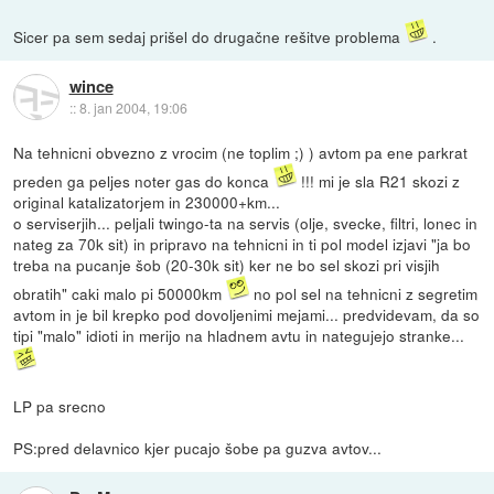
Sicer pa sem sedaj prišel do drugačne rešitve problema
.
wince
::
8. jan 2004, 19:06
Na tehnicni obvezno z vrocim (ne toplim ;) ) avtom pa ene parkrat
preden ga peljes noter gas do konca
!!! mi je sla R21 skozi z
original katalizatorjem in 230000+km...
o serviserjih... peljali twingo-ta na servis (olje, svecke, filtri, lonec in
nateg za 70k sit) in pripravo na tehnicni in ti pol model izjavi "ja bo
treba na pucanje šob (20-30k sit) ker ne bo sel skozi pri visjih
obratih" caki malo pi 50000km
no pol sel na tehnicni z segretim
avtom in je bil krepko pod dovoljenimi mejami... predvidevam, da so
tipi "malo" idioti in merijo na hladnem avtu in nategujejo stranke...
LP pa srecno
PS:pred delavnico kjer pucajo šobe pa guzva avtov...