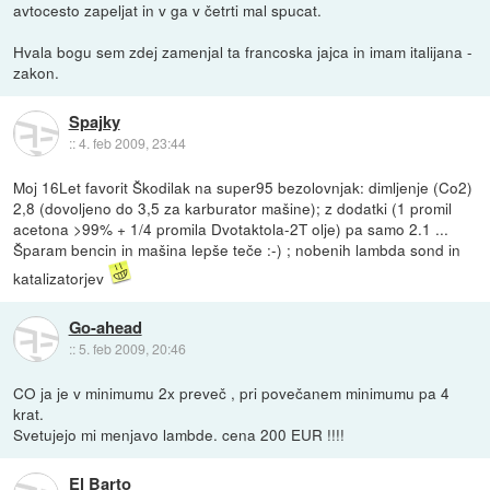
avtocesto zapeljat in v ga v četrti mal spucat.
Hvala bogu sem zdej zamenjal ta francoska jajca in imam italijana -
zakon.
Spajky
::
4. feb 2009, 23:44
Moj 16Let favorit Škodilak na super95 bezolovnjak: dimljenje (Co2)
2,8 (dovoljeno do 3,5 za karburator mašine); z dodatki (1 promil
acetona >99% + 1/4 promila Dvotaktola-2T olje) pa samo 2.1 ...
Šparam bencin in mašina lepše teče :-) ; nobenih lambda sond in
katalizatorjev
Go-ahead
::
5. feb 2009, 20:46
CO ja je v minimumu 2x preveč , pri povečanem minimumu pa 4
krat.
Svetujejo mi menjavo lambde. cena 200 EUR !!!!
El Barto