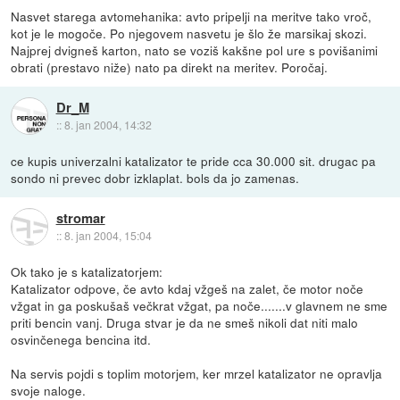
Nasvet starega avtomehanika: avto pripelji na meritve tako vroč,
kot je le mogoče. Po njegovem nasvetu je šlo že marsikaj skozi.
Najprej dvigneš karton, nato se voziš kakšne pol ure s povišanimi
obrati (prestavo niže) nato pa direkt na meritev. Poročaj.
Dr_M
::
8. jan 2004, 14:32
ce kupis univerzalni katalizator te pride cca 30.000 sit. drugac pa
sondo ni prevec dobr izklaplat. bols da jo zamenas.
stromar
::
8. jan 2004, 15:04
Ok tako je s katalizatorjem:
Katalizator odpove, če avto kdaj vžgeš na zalet, če motor noče
vžgat in ga poskušaš večkrat vžgat, pa noče.......v glavnem ne sme
priti bencin vanj. Druga stvar je da ne smeš nikoli dat niti malo
osvinčenega bencina itd.
Na servis pojdi s toplim motorjem, ker mrzel katalizator ne opravlja
svoje naloge.