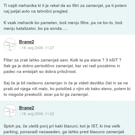
Ti najdi mehanika ki ti je rekel da so filtri za zamenjat, pa ti potem
naj peljal avto na tehnični pregled.
K vsak mehanik bo pameten, boš menju filtre, pa ne bo-to, boš
menju katalizator, bo pa sonda.....
Brane2
::
18. avg 2006, 11:27
Filter za zrak lahko zamenjaš sam. Kolk te pa stane ? 3 kSIT ?
Itak ga je dobro periodično zamenjat, kar vsi radi pozabimo in
padec na emisijah so dobra priložnost.
Saj če je bil nedavno zamenjan in če je videti deviško čist in se ne
praši od njega niti malo, ko potolčeš z njim ob kako steno, potem bi
to mogoče preskočil, sicer pa bi ga zamenjal.
Brane2
::
18. avg 2006, 11:32
Sploh pa, če uletiš ponj pri kaki štacuni, kot je IST, ki ima velik
parking, ponavadi nezaseden, ga lahko pred štacuno zamenjaš