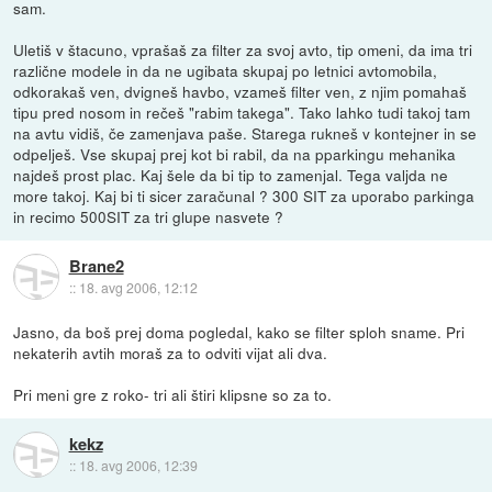
sam.
Uletiš v štacuno, vprašaš za filter za svoj avto, tip omeni, da ima tri
različne modele in da ne ugibata skupaj po letnici avtomobila,
odkorakaš ven, dvigneš havbo, vzameš filter ven, z njim pomahaš
tipu pred nosom in rečeš "rabim takega". Tako lahko tudi takoj tam
na avtu vidiš, če zamenjava paše. Starega rukneš v kontejner in se
odpelješ. Vse skupaj prej kot bi rabil, da na pparkingu mehanika
najdeš prost plac. Kaj šele da bi tip to zamenjal. Tega valjda ne
more takoj. Kaj bi ti sicer zaračunal ? 300 SIT za uporabo parkinga
in recimo 500SIT za tri glupe nasvete ?
Brane2
::
18. avg 2006, 12:12
Jasno, da boš prej doma pogledal, kako se filter sploh sname. Pri
nekaterih avtih moraš za to odviti vijat ali dva.
Pri meni gre z roko- tri ali štiri klipsne so za to.
kekz
::
18. avg 2006, 12:39