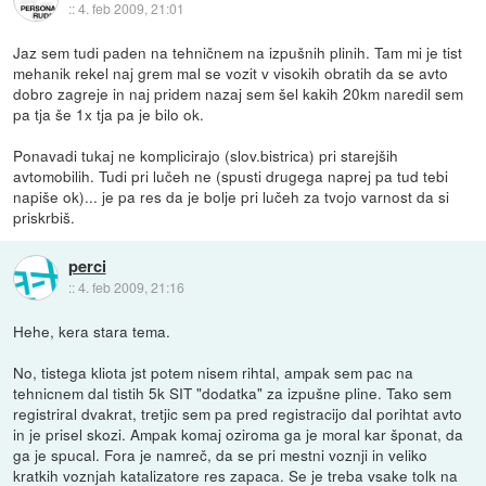
::
4. feb 2009, 21:01
Jaz sem tudi paden na tehničnem na izpušnih plinih. Tam mi je tist
mehanik rekel naj grem mal se vozit v visokih obratih da se avto
dobro zagreje in naj pridem nazaj sem šel kakih 20km naredil sem
pa tja še 1x tja pa je bilo ok.
Ponavadi tukaj ne komplicirajo (slov.bistrica) pri starejših
avtomobilih. Tudi pri lučeh ne (spusti drugega naprej pa tud tebi
napiše ok)... je pa res da je bolje pri lučeh za tvojo varnost da si
priskrbiš.
perci
::
4. feb 2009, 21:16
Hehe, kera stara tema.
No, tistega kliota jst potem nisem rihtal, ampak sem pac na
tehnicnem dal tistih 5k SIT "dodatka" za izpušne pline. Tako sem
registriral dvakrat, tretjic sem pa pred registracijo dal porihtat avto
in je prisel skozi. Ampak komaj oziroma ga je moral kar šponat, da
ga je spucal. Fora je namreč, da se pri mestni voznji in veliko
kratkih voznjah katalizatore res zapaca. Se je treba vsake tolk na