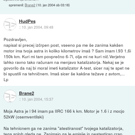
spremenil:
Brane2
(
10. jan 2004 ob 03:18
)
HudPes
::
10. jan 2004, 09:48
Pozdravljen,
napisal si precej izčrpen post, vseeno pa me še zanima kakšen
motor ima tvoja astra in koliko kilometrov imaš ? Sam imam l.93 1,6i
150k km. Kuri mi tam povprečno 6-7l, olja mi ne kuri nič.Verjetno
lahko ravno tako računam na menjavo katalizatorja. Nekaj se je
govorilo da naj bi moral imeti katalizator A-test, sicer naj te spet ne
bi spustili na tehničnem. Imaš sicer še kakšne težave z avtom,...
Lp
Brane2
::
10. jan 2004, 15:37
Moja Astra je l 94 imam pa IIRC 166 k km. Motor je 1.6 i z mocjo
52kW (osemventilski)
Na tehnicnem ga ne zanima "atestiranost" tvojega katalizatorja,
tega sploh gleda ne. Zanimajo ga le emisije in neatestiran crap