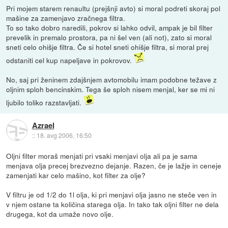
Pri mojem starem renaultu (prejšnji avto) si moral podreti skoraj pol
mašine za zamenjavo zračnega filtra.
To so tako dobro naredili, pokrov si lahko odvil, ampak je bil filter
prevelik in premalo prostora, pa ni šel ven (ali not), zato si moral
sneti celo ohišje filtra. Če si hotel sneti ohišje filtra, si moral prej
odstaniti cel kup napeljave in pokrovov.
No, saj pri ženinem zdajšnjem avtomobilu imam podobne težave z
oljnim sploh bencinskim. Tega še sploh nisem menjal, ker se mi ni
ljubilo toliko razstavljati.
Azrael
::
18. avg 2006, 16:50
Oljni filter moraš menjati pri vsaki menjavi olja ali pa je sama
menjava olja precej brezvezno dejanje. Razen, če je lažje in ceneje
zamenjati kar celo mašino, kot filter za olje?
V filtru je od 1/2 do 1l olja, ki pri menjavi olja jasno ne steče ven in
v njem ostane ta količina starega olja. In tako tak oljni filter ne dela
drugega, kot da umaže novo olje.