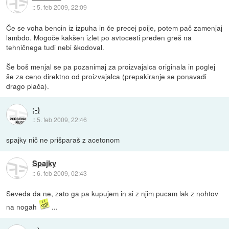
::
5. feb 2009, 22:09
Če se voha bencin iz izpuha in če precej poije, potem pač zamenjaj
lambdo. Mogoče kakšen izlet po avtocesti preden greš na
tehničnega tudi nebi škodoval.
Še boš menjal se pa pozanimaj za proizvajalca originala in poglej
še za ceno direktno od proizvajalca (prepakiranje se ponavadi
drago plača).
;-)
::
5. feb 2009, 22:46
spajky nič ne prišparaš z acetonom
Spajky
::
6. feb 2009, 02:43
Seveda da ne, zato ga pa kupujem in si z njim pucam lak z nohtov
na nogah
...