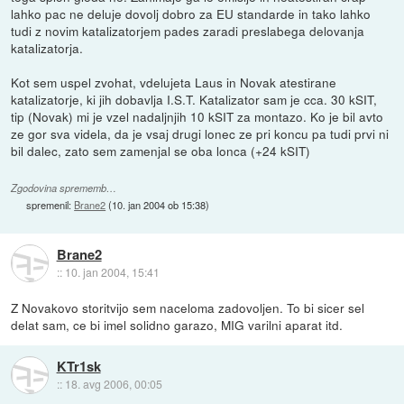
lahko pac ne deluje dovolj dobro za EU standarde in tako lahko
tudi z novim katalizatorjem pades zaradi preslabega delovanja
katalizatorja.
Kot sem uspel zvohat, vdelujeta Laus in Novak atestirane
katalizatorje, ki jih dobavlja I.S.T. Katalizator sam je cca. 30 kSIT,
tip (Novak) mi je vzel nadaljnjih 10 kSIT za montazo. Ko je bil avto
ze gor sva videla, da je vsaj drugi lonec ze pri koncu pa tudi prvi ni
bil dalec, zato sem zamenjal se oba lonca (+24 kSIT)
Zgodovina sprememb…
spremenil:
Brane2
(
10. jan 2004 ob 15:38
)
Brane2
::
10. jan 2004, 15:41
Z Novakovo storitvijo sem naceloma zadovoljen. To bi sicer sel
delat sam, ce bi imel solidno garazo, MIG varilni aparat itd.
KTr1sk
::
18. avg 2006, 00:05