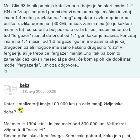
Moj Clio 93 letnik pa nima katalizatorja (baje) je še stari model 1.2
RN na "zaug" no pred parimi dnevi sem pa menjal mašino in zdaj
imam 1.4 motor pravtako na "zaug" ampak gre avto neprimerno
boljše, razlika ogromna, (80KM), ampak zanima me (če je kakšen
mehnik tu), če se bi še bolj poznalo oz bi bil bolj močn motor če bi
tud "fergazer" menjal da bi dal od 1.4 gor, kakor je mašina, ker zdaj
imam na 1.4 mašini od 1.2 fergazer gor in me zanima ali je kaj
drugačen oz ali mogoče ima samo kakšno drugačno "dizo" v
fergaerju ali je treba cel fergazer menjat...no itak pa bom to
zamenjal čez kakšn mesec al pa dva, če bom sploh kje dobil star
model "fergazerja"....thx za odgovore...
lp
kekz
::
18. avg 2006, 00:36
Kateri katalizatorji imajo 100.000 km (in celo manj) življenske
dobe?
Moj avto je 1994 letnik in ima malo pod 300.000 km. Velikokrat
vžigan tudi "na zalet".
Ravno prišel skozi tehničnega. Sem malo pobaral, kako je s plini,