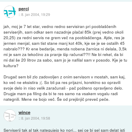
perci
::
8. jan 2004, 19:29
jah, moj je 7 let star, vedno redno servisiran pri pooblaščenih
serviserjih, sam odkar sem nazadnje plačal 85k (prej vedno okoli
20,25) za redni servis ne grem več na pooblaščenga. Ajde, res je
jermen menjal, sam tist stane manj kot 40k, kje se je se ostalih 45
nabralo??? Kr ene bedarije, menda nobena žarnica ni delala, 3,5k
mi je sam za tekočino za pranje šip računal??!! Ne bi rekel, da bi
mi dal še 20 litrov za sabo, sam jo je nafilal sam v posodo. Kje je tu
kultura?
Drugač sem bil zlo zadovoljen z onim servisom v mostah, sam kaj,
ko več ne eksistira ;(. So bli pa res prijazni, korektno so opravili
svoje delo in niso velik zaračunali - pač pošteno opravljeno delo.
Drugje mam pa filing da bi te res samo na vsakem vogalu radi
nategnili. Mene ne bojo več. Še od prejšnjič preveč peče.
wince
::
8. jan 2004, 19:58
Serviserji tak al tak nategujejo ko nori... sej ce bi sel sam delat isti