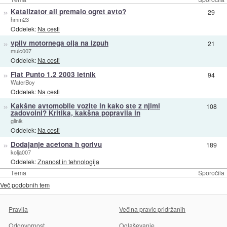
»
Katalizator ali premalo ogret avto?
29
hmm23
Oddelek:
Na cesti
»
vpliv motornega olja na izpuh
21
mulc007
Oddelek:
Na cesti
»
Fiat Punto 1.2 2003 letnik
94
WaterBoy
Oddelek:
Na cesti
»
Kakšne avtomobile vozite in kako ste z njimi
108
zadovolni? Kritika, kakšna popravila in
glinik
Oddelek:
Na cesti
»
Dodajanje acetona h gorivu
189
kolja007
Oddelek:
Znanost in tehnologija
Tema
Sporočila
Več podobnih tem
Pravila
Večina pravic pridržanih
Odgovornost
Oglaševanje