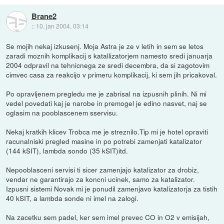
Brane2
::
10. jan 2004, 03:14
Se mojih nekaj izkusenj. Moja Astra je ze v letih in sem se letos
zaradi moznih komplikacij s katallizatorjem namesto sredi januarja
2004 odpravil na tehnicnega ze sredi decembra, da si zagotovim
cimvec casa za reakcijo v primeru komplikacij, ki sem jih pricakoval.
Po opravljenem pregledu me je zabrisal na izpusnih plinih. Ni mi
vedel povedati kaj je narobe in premogel je edino nasvet, naj se
oglasim na pooblascenem sservisu.
Nekaj kratkih klicev Trobca me je streznilo.Tip mi je hotel opraviti
racunalniski pregled masine in po potrebi zamenjati katalizator
(144 kSIT), lambda sondo (35 kSIT)itd.
Nepooblasceni servisi ti sicer zamenjajo katalizator za drobiz,
vendar ne garantirajo za koncni ucinek, samo za katalizator.
Izpusni sistemi Novak mi je ponudil zamenjavo katalizatorja za tistih
40 kSIT, a lambda sonde ni imel na zalogi.
Na zacetku sem padel, ker sem imel prevec CO in O2 v emisijah,