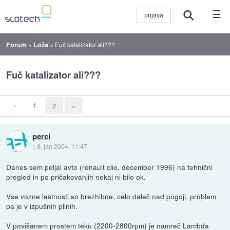
☰
Forum
»
Loža
»
Fuč katalizator ali???
Fuč katalizator ali???
«
1
2
»
perci
::
8. jan 2004, 11:47
Danes sem peljal avto (renault clio, december 1996) na tehnični
pregled in po pričakovanjih nekaj ni bilo ok.
Vse vozne lastnosti so brezhibne, celo daleč nad pogoji, problem
pa je v izpušnih plinih.
V povišanem prostem teku (2200-2800rpm) je namreč Lambda