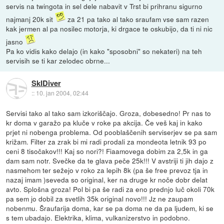
servis na twingota in sel dele nabavit v Trst bi prihranu sigurno
najmanj 20k sit
za 21 pa tako al tako sraufam vse sam razen
kak jermen al pa nosilec motorja, ki drgace te oskubijo, da ti ni nic
jasno
Pa ko vidis kako delajo (in kako "sposobni" so nekateri) na teh
servisih se ti kar zelodec obrne...
SkIDiver
::
10. jan 2004, 02:44
Servisi tako al tako sam izkoriščajo. Groza, dobesedno! Pr nas to
kr doma v garažo pa kluče v roke pa akcija. Če veš kaj in kako
prjet ni nobenga problema. Od pooblaščenih serviserjev se pa sam
križam. Filter za zrak bi mi radi prodali za mondeota letnik 93 po
ceni 8 tisočakov!!! Kaj so nori?! Fiaamovega dobim za 2,5k in ga
dam sam notr. Svečke da te glava peče 25k!!! V avstriji ti jih dajo z
nasmehom ter sežejo v roko za lepih 8k (pa še free prevoz tja in
nazaj imam )seveda so original, ker na druge kr noče dobr delat
avto. Splošna groza! Pol bi pa še radi za eno prednjo luč okoli 70k
pa sem jo dobil za svetlih 35k original novo!!! Jz ne zaupam
nobenmu. Šraufarija doma, kar se pa doma ne da pa ljudem, ki se
s tem ubadajo. Elektrika, klima, vulkanizerstvo in podobno.