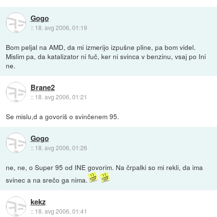
Gogo
::
18. avg 2006, 01:19
Bom peljal na AMD, da mi izmerijo izpušne pline, pa bom videl.
Mislim pa, da katalizator ni fuč, ker ni svinca v benzinu, vsaj po Ini
ne.
Brane2
::
18. avg 2006, 01:21
Se mislu,d a govoriš o svinčenem 95.
Gogo
::
18. avg 2006, 01:26
ne, ne, o Super 95 od INE govorim. Na črpalki so mi rekli, da ima
svinec a na srečo ga nima.
kekz
::
18. avg 2006, 01:41