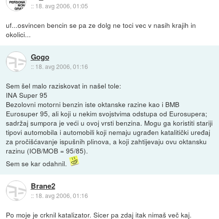
::
18. avg 2006, 01:05
uf...osvincen bencin se pa ze dolg ne toci vec v nasih krajih in
okolici...
Gogo
::
18. avg 2006, 01:16
Sem šel malo raziskovat in našel tole:
INA Super 95
Bezolovni motorni benzin iste oktanske razine kao i BMB
Eurosuper 95, ali koji u nekim svojstvima odstupa od Eurosupera;
sadržaj sumpora je veći u ovoj vrsti benzina. Mogu ga koristiti stariji
tipovi automobila i automobili koji nemaju ugrađen katalitički uređaj
za pročišćavanje ispušnih plinova, a koji zahtijevaju ovu oktansku
razinu (IOB/MOB = 95/85).
Sem se kar odahnil.
Brane2
::
18. avg 2006, 01:16
Po moje je crknil katalizator. Sicer pa zdaj itak nimaš več kaj.