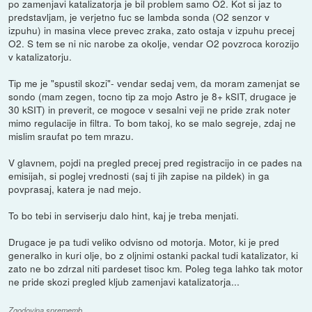
po zamenjavi katalizatorja je bil problem samo O2. Kot si jaz to
predstavljam, je verjetno fuc se lambda sonda (O2 senzor v
izpuhu) in masina vlece prevec zraka, zato ostaja v izpuhu precej
O2. S tem se ni nic narobe za okolje, vendar O2 povzroca korozijo
v katalizatorju.
Tip me je "spustil skozi"- vendar sedaj vem, da moram zamenjat se
sondo (mam zegen, tocno tip za mojo Astro je 8+ kSIT, drugace je
30 kSIT) in preverit, ce mogoce v sesalni veji ne pride zrak noter
mimo regulacije in filtra. To bom takoj, ko se malo segreje, zdaj ne
mislim sraufat po tem mrazu.
V glavnem, pojdi na pregled precej pred registracijo in ce pades na
emisijah, si poglej vrednosti (saj ti jih zapise na pildek) in ga
povprasaj, katera je nad mejo.
To bo tebi in serviserju dalo hint, kaj je treba menjati.
Drugace je pa tudi veliko odvisno od motorja. Motor, ki je pred
generalko in kuri olje, bo z oljnimi ostanki packal tudi katalizator, ki
zato ne bo zdrzal niti pardeset tisoc km. Poleg tega lahko tak motor
ne pride skozi pregled kljub zamenjavi katalizatorja...
Zgodovina sprememb…