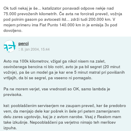
Ok tudi nekaj je še... katalizator ponavadi odpove nekje nad
75.000 prevoženih kilometrih. Če avta ne forciraš preveč, vožnja
pod polnim gasom po avtocesti itd... zdrži tudi 200.000 km. V
mojem primeru ima Fiat Punto 140.000 km in je emisija 3x pod
dovoljeno.
perci
::
8. jan 2004, 15:44
Avto ma 100k kilometrov, vžigal ga nikol nisem na zalet,
osvinčenega bencina ni blo notri, avto je pa bil segret (20 minut
vožnje), pa še un model ga je kar ene 5 minut matral pri povišanih
vrtljajih, da bi se segrel, pa vseeno ni pomagalo.
Pa ne morem verjet, vse vrednosti so OK, samo lambda je
previsoka.
kst: pooblaščenim serviserjem ne zaupam preveč, ker še predobro
vem, da menjajo dele kar pošrek in šele pri petem zamenjanem
delu zares ugotovijo, kaj je z avtom narobe. Vsaj z Realom mam
take izkušnje. Nepooblaščeni pa verjetno nimajo teh merilcev
izpuha.