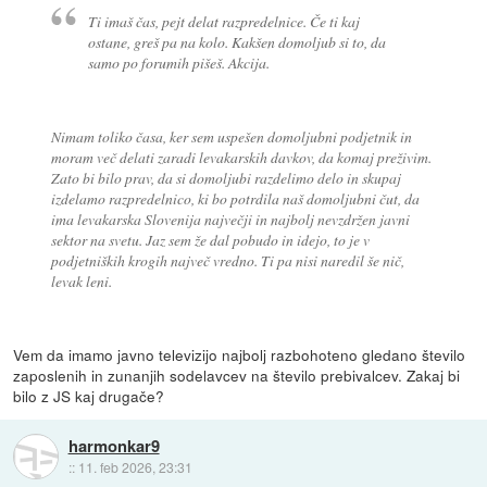
Ti imaš čas, pejt delat razpredelnice. Če ti kaj
ostane, greš pa na kolo. Kakšen domoljub si to, da
samo po forumih pišeš. Akcija.
Nimam toliko časa, ker sem uspešen domoljubni podjetnik in
moram več delati zaradi levakarskih davkov, da komaj preživim.
Zato bi bilo prav, da si domoljubi razdelimo delo in skupaj
izdelamo razpredelnico, ki bo potrdila naš domoljubni čut, da
ima levakarska Slovenija največji in najbolj nevzdržen javni
sektor na svetu. Jaz sem že dal pobudo in idejo, to je v
podjetniških krogih največ vredno. Ti pa nisi naredil še nič,
levak leni.
Vem da imamo javno televizijo najbolj razbohoteno gledano število
zaposlenih in zunanjih sodelavcev na število prebivalcev. Zakaj bi
bilo z JS kaj drugače?
harmonkar9
::
11. feb 2026, 23:31