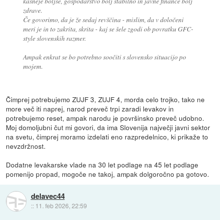
kasneje boljše, gospodarstvo bolj stabilno in javne finance bolj
zdrave.
Če govorimo, da je že sedaj revščina
- mislim, da v določeni
meri je in to zakrita, skrita -
kaj se šele zgodi ob povratku GFC-
style slovenskih razmer.
Ampak enkrat se bo potrebno soočiti s slovensko situacijo po
mojem.
Čimprej potrebujemo ZUJF 3, ZUJF 4, morda celo trojko, tako ne
more več iti naprej, narod preveč trpi zaradi levakov in
potrebujemo reset, ampak narodu je površinsko preveč udobno.
Moj domoljubni čut mi govori, da ima Slovenija največji javni sektor
na svetu, čimprej moramo izdelati eno razpredelnico, ki prikaže to
nevzdržnost.
Dodatne levakarske vlade na 30 let podlage na 45 let podlage
pomenijo propad, mogoče ne takoj, ampak dolgoročno pa gotovo.
delavec44
::
11. feb 2026, 22:59