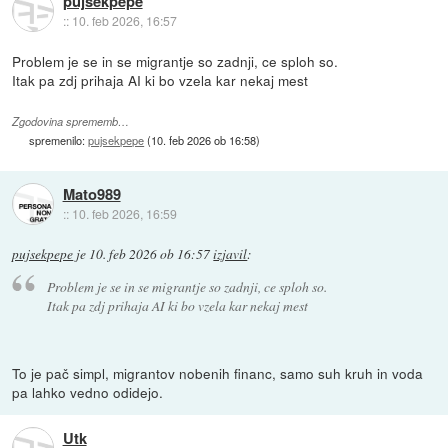
pujsekpepe
::
10. feb 2026, 16:57
Problem je se in se migrantje so zadnji, ce sploh so.
Itak pa zdj prihaja AI ki bo vzela kar nekaj mest
Zgodovina sprememb…
spremenilo:
pujsekpepe
(
10. feb 2026 ob 16:58
)
Mato989
::
10. feb 2026, 16:59
pujsekpepe
je
10. feb 2026 ob 16:57
izjavil
:
Problem je se in se migrantje so zadnji, ce sploh so.
Itak pa zdj prihaja AI ki bo vzela kar nekaj mest
To je pač simpl, migrantov nobenih financ, samo suh kruh in voda
pa lahko vedno odidejo.
Utk