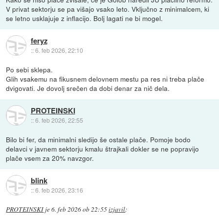
V privat sektorju se pa višajo vsako leto. Vključno z minimalcem, ki
se letno usklajuje z inflacijo. Bolj lagati ne bi mogel.
feryz
::
6. feb 2026, 22:10
Po sebi sklepa.
Glih vsakemu na fikusnem delovnem mestu pa res ni treba plače
dvigovati. Je dovolj srečen da dobi denar za nič dela.
PROTEINSKI
::
6. feb 2026, 22:55
Bilo bi fer, da minimalni sledijo še ostale plače. Pomoje bodo
delavci v javnem sektorju kmalu štrajkali dokler se ne popravijo
plače vsem za 20% navzgor.
blink
::
6. feb 2026, 23:16
PROTEINSKI
je
6. feb 2026 ob 22:55
izjavil
: