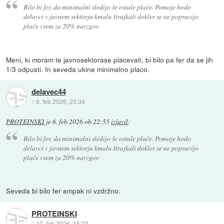
Bilo bi fer, da minimalni sledijo še ostale plače. Pomoje bodo
delavci v javnem sektorju kmalu štrajkali dokler se ne popravijo
plače vsem za 20% navzgor.
Meni, ki moram te javnosektorase placevati, bi bilo pa fer da se jih
1/3 odpusti. In seveda ukine minimalno placo.
delavec44
::
6. feb 2026, 23:34
PROTEINSKI
je
6. feb 2026 ob 22:55
izjavil
:
Bilo bi fer, da minimalni sledijo še ostale plače. Pomoje bodo
delavci v javnem sektorju kmalu štrajkali dokler se ne popravijo
plače vsem za 20% navzgor.
Seveda bi bilo fer ampak ni vzdržno.
PROTEINSKI
::
10. feb 2026, 15:33