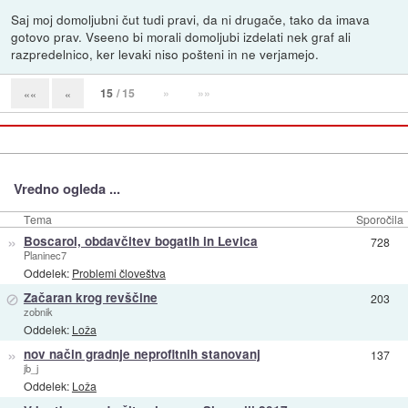
Saj moj domoljubni čut tudi pravi, da ni drugače, tako da imava
gotovo prav. Vseeno bi morali domoljubi izdelati nek graf ali
razpredelnico, ker levaki niso pošteni in ne verjamejo.
15
/ 15
»
»»
««
«
Vredno ogleda ...
Tema
Sporočila
»
Boscarol, obdavčitev bogatih in Levica
728
Planinec7
Oddelek:
Problemi človeštva
⊘
Začaran krog revščine
203
zobnik
Oddelek:
Loža
»
nov način gradnje neprofitnih stanovanj
137
jb_j
Oddelek:
Loža