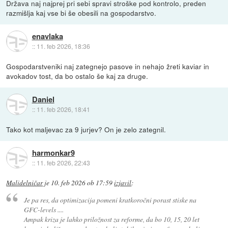
Država naj najprej pri sebi spravi stroške pod kontrolo, preden
razmišlja kaj vse bi še obesili na gospodarstvo.
enavlaka
::
11. feb 2026, 18:36
Gospodarstveniki naj zategnejo pasove in nehajo žreti kaviar in
avokadov tost, da bo ostalo še kaj za druge.
Daniel
::
11. feb 2026, 18:41
Tako kot maljevac za 9 jurjev? On je zelo zategnil.
harmonkar9
::
11. feb 2026, 22:43
Malidelničar
je
10. feb 2026 ob 17:59
izjavil
:
Je pa res, da optimizacija pomeni kratkoročni porast stiske na
GFC-levels ....
Ampak kriza je lahko priložnost za reforme, da bo 10, 15, 20 let