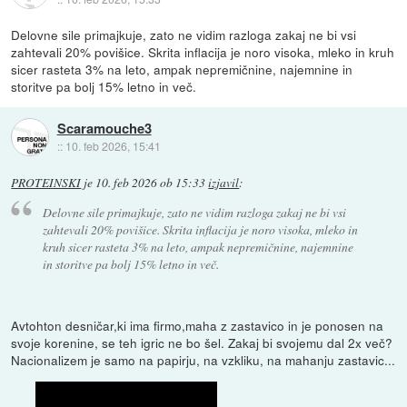
Delovne sile primajkuje, zato ne vidim razloga zakaj ne bi vsi
zahtevali 20% povišice. Skrita inflacija je noro visoka, mleko in kruh
sicer rasteta 3% na leto, ampak nepremičnine, najemnine in
storitve pa bolj 15% letno in več.
Scaramouche3
::
10. feb 2026, 15:41
PROTEINSKI
je
10. feb 2026 ob 15:33
izjavil
:
Delovne sile primajkuje, zato ne vidim razloga zakaj ne bi vsi
zahtevali 20% povišice. Skrita inflacija je noro visoka, mleko in
kruh sicer rasteta 3% na leto, ampak nepremičnine, najemnine
in storitve pa bolj 15% letno in več.
Avtohton desničar,ki ima firmo,maha z zastavico in je ponosen na
svoje korenine, se teh igric ne bo šel. Zakaj bi svojemu dal 2x več?
Nacionalizem je samo na papirju, na vzkliku, na mahanju zastavic...