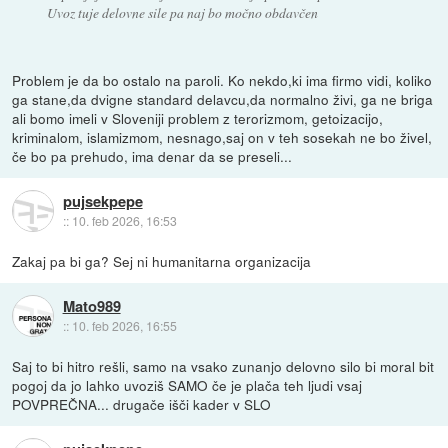
Uvoz tuje delovne sile pa naj bo močno obdavčen
Problem je da bo ostalo na paroli. Ko nekdo,ki ima firmo vidi, koliko
ga stane,da dvigne standard delavcu,da normalno živi, ga ne briga
ali bomo imeli v Sloveniji problem z terorizmom, getoizacijo,
kriminalom, islamizmom, nesnago,saj on v teh sosekah ne bo živel,
če bo pa prehudo, ima denar da se preseli...
pujsekpepe
::
10. feb 2026, 16:53
Zakaj pa bi ga? Sej ni humanitarna organizacija
Mato989
::
10. feb 2026, 16:55
Saj to bi hitro rešli, samo na vsako zunanjo delovno silo bi moral bit
pogoj da jo lahko uvoziš SAMO če je plača teh ljudi vsaj
POVPREČNA... drugače išči kader v SLO