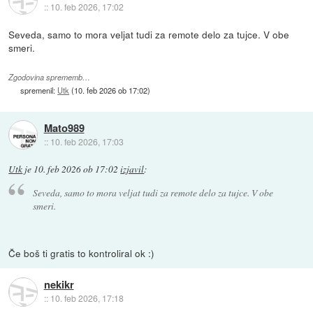
::
10. feb 2026, 17:02
Seveda, samo to mora veljat tudi za remote delo za tujce. V obe
smeri.
Zgodovina sprememb…
spremenil:
Utk
(
10. feb 2026 ob 17:02
)
Mato989
::
10. feb 2026, 17:03
Utk
je
10. feb 2026 ob 17:02
izjavil
:
Seveda, samo to mora veljat tudi za remote delo za tujce. V obe
smeri.
Če boš ti gratis to kontroliral ok :)
nekikr
::
10. feb 2026, 17:18