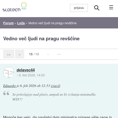
☰
Forum
»
Loža
»
Vedno več ljudi na pragu revščine
Vedno več ljudi na pragu revščine
15
/ 15
»
»»
««
«
delavec44
::
6. feb 2026, 14:00
Eduardo
je
6. feb 2026 ob 12:53
izjavil
:
Se pritožujejo nad plačo, ampak ne bi zvišanja minimalke.
WTF?!
Mogoče ker vejo, da pavšalni dvig minimalca prinese višje cene in