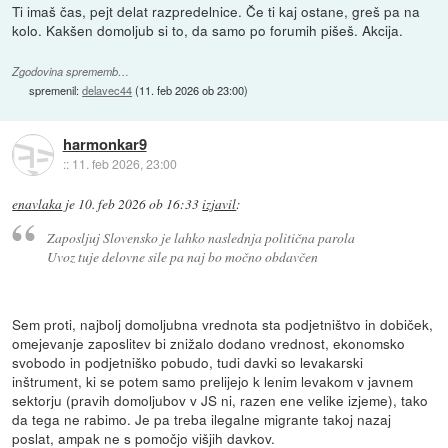
Ti imaš čas, pejt delat razpredelnice. Če ti kaj ostane, greš pa na
kolo. Kakšen domoljub si to, da samo po forumih pišeš. Akcija.
Zgodovina sprememb…
spremenil:
delavec44
(
11. feb 2026 ob 23:00
)
harmonkar9
::
11. feb 2026, 23:00
enavlaka
je
10. feb 2026 ob 16:33
izjavil
:
Zaposljuj Slovensko je lahko naslednja politična parola
Uvoz tuje delovne sile pa naj bo močno obdavčen
Sem proti, najbolj domoljubna vrednota sta podjetništvo in dobiček,
omejevanje zaposlitev bi znižalo dodano vrednost, ekonomsko
svobodo in podjetniško pobudo, tudi davki so levakarski
inštrument, ki se potem samo prelijejo k lenim levakom v javnem
sektorju (pravih domoljubov v JS ni, razen ene velike izjeme), tako
da tega ne rabimo. Je pa treba ilegalne migrante takoj nazaj
poslat, ampak ne s pomočjo višjih davkov.