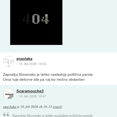
enavlaka
::
10. feb 2026, 16:33
Zaposljuj Slovensko je lahko naslednja politična parola
Uvoz tuje delovne sile pa naj bo močno obdavčen
Scaramouche3
::
10. feb 2026, 16:47
enavlaka
je
10. feb 2026 ob 16:33
izjavil
:
Zaposljuj Slovensko je lahko naslednja politična parola