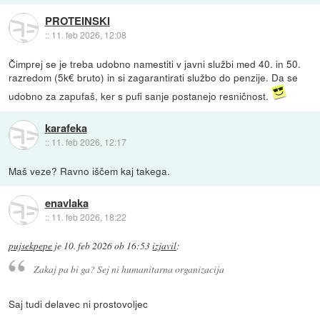
PROTEINSKI
::
11. feb 2026, 12:08
Čimprej se je treba udobno namestiti v javni službi med 40. in 50.
razredom (5k€ bruto) in si zagarantirati službo do penzije. Da se
udobno za zapufaš, ker s pufi sanje postanejo resničnost.
karafeka
::
11. feb 2026, 12:17
Maš veze? Ravno iščem kaj takega.
enavlaka
::
11. feb 2026, 18:22
pujsekpepe
je
10. feb 2026 ob 16:53
izjavil
:
Zakaj pa bi ga? Sej ni humanitarna organizacija
Saj tudi delavec ni prostovoljec