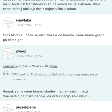
manj socialnih transferjev in so na koncu še na slabšem. Višje
cene najbolj občutijo tisti z najmanjšimi plačami.
enavlaka
::
6. feb 2026, 19:50
SDS blodnje. Plače se niso zvišale od korone, cene hrane gredo
pa samo gor.
ZveeZ
::
6. feb 2026, 19:54
enavlaka
je
6. feb 2026 ob 19:50
izjavil
:
SDS blodnje. Plače se niso zvišale od korone, cene hrane gredo
pa samo gor.
Ampak samo cene hrane, storitev, nepremicnin in vozil.
Vse ostalo pa toliko ceneje, da drzi inflacijo zelo nizko;)
pujsekpepe
::
6. feb 2026, 19:57