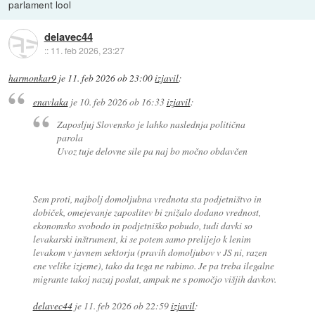
parlament lool
delavec44
::
11. feb 2026, 23:27
harmonkar9
je
11. feb 2026 ob 23:00
izjavil
:
enavlaka
je
10. feb 2026 ob 16:33
izjavil
:
Zaposljuj Slovensko je lahko naslednja politična
parola
Uvoz tuje delovne sile pa naj bo močno obdavčen
Sem proti, najbolj domoljubna vrednota sta podjetništvo in
dobiček, omejevanje zaposlitev bi znižalo dodano vrednost,
ekonomsko svobodo in podjetniško pobudo, tudi davki so
levakarski inštrument, ki se potem samo prelijejo k lenim
levakom v javnem sektorju (pravih domoljubov v JS ni, razen
ene velike izjeme), tako da tega ne rabimo. Je pa treba ilegalne
migrante takoj nazaj poslat, ampak ne s pomočjo višjih davkov.
delavec44
je
11. feb 2026 ob 22:59
izjavil
: