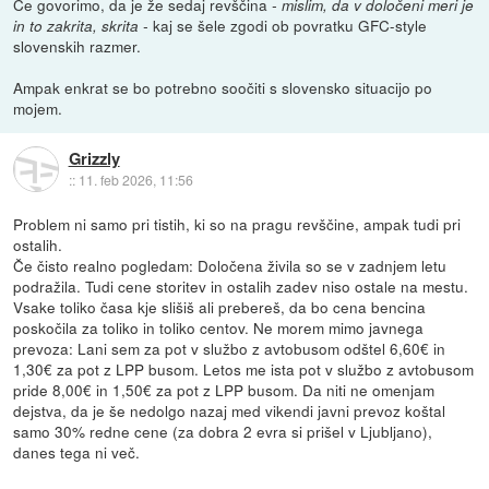
Če govorimo, da je že sedaj revščina
- mislim, da v določeni meri je
kaj se šele zgodi ob povratku GFC-style
in to zakrita, skrita -
slovenskih razmer.
Ampak enkrat se bo potrebno soočiti s slovensko situacijo po
mojem.
Grizzly
::
11. feb 2026, 11:56
Problem ni samo pri tistih, ki so na pragu revščine, ampak tudi pri
ostalih.
Če čisto realno pogledam: Določena živila so se v zadnjem letu
podražila. Tudi cene storitev in ostalih zadev niso ostale na mestu.
Vsake toliko časa kje slišiš ali prebereš, da bo cena bencina
poskočila za toliko in toliko centov. Ne morem mimo javnega
prevoza: Lani sem za pot v službo z avtobusom odštel 6,60€ in
1,30€ za pot z LPP busom. Letos me ista pot v službo z avtobusom
pride 8,00€ in 1,50€ za pot z LPP busom. Da niti ne omenjam
dejstva, da je še nedolgo nazaj med vikendi javni prevoz koštal
samo 30% redne cene (za dobra 2 evra si prišel v Ljubljano),
danes tega ni več.