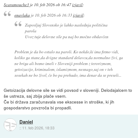
Scaramouche3
je
10. feb 2026 ob 16:47
izjavil
:
enavlaka
je
10. feb 2026 ob 16:33
izjavil
:
Zaposljuj Slovensko je lahko naslednja politična
parola
Uvoz tuje delovne sile pa naj bo močno obdavčen
Problem je da bo ostalo na paroli. Ko nekdo,ki ima firmo vidi,
koliko ga stane,da dvigne standard delavcu,da normalno živi, ga
ne briga ali bomo imeli v Sloveniji problem z terorizmom,
getoizacijo, kriminalom, islamizmom, nesnago,saj on v teh
sosekah ne bo živel, če bo pa prehudo, ima denar da se preseli...
Getoizacija delovne sile se vidi povsod v sloveniji. Delodajalcem to
še ustreza, saj zbija plače vsem.
Če bi država zaračunavala vse ekscesse in stroške, ki jih
gospodarstvo povzroča bi propadli.
Daniel
::
11. feb 2026, 18:33