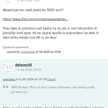
Mesečnjak bo nabil plače do 5000 eur!!!
https://www.24ur.com/novice/gospodarstv...
Prav tako je potrebno več kadra na rtv slo in več zdravnikov ki
ponočijo hodi spat, da so zjutraj spočiti in pripravljeni na delo in
tako lahko delajo tudi 48 ur na dan!
Zgodovina sprememb…
spremenilo:
pujsekpepe
(
6. feb 2026 ob 19:59
)
delavec44
::
6. feb 2026, 20:44
enavlaka
je
6. feb 2026 ob 19:50
izjavil
:
SDS blodnje. Plače se niso zvišale od korone, cene hrane gredo
pa samo gor.
Kako se niso plače zvišale, če je Golob naredil JU plačilno reformo.