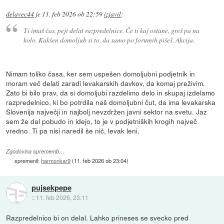
delavec44
je
11. feb 2026 ob 22:59
izjavil
:
Ti imaš čas, pejt delat razpredelnice. Če ti kaj ostane, greš pa na
kolo. Kakšen domoljub si to, da samo po forumih pišeš. Akcija.
Nimam toliko časa, ker sem uspešen domoljubni podjetnik in
moram več delati zaradi levakarskih davkov, da komaj preživim.
Zato bi bilo prav, da si domoljubi razdelimo delo in skupaj izdelamo
razpredelnico, ki bo potrdila naš domoljubni čut, da ima levakarska
Slovenija največji in najbolj nevzdržen javni sektor na svetu. Jaz
sem že dal pobudo in idejo, to je v podjetniških krogih največ
vredno. Ti pa nisi naredil še nič, levak leni.
Zgodovina sprememb…
spremenil:
harmonkar9
(
11. feb 2026 ob 23:04
)
pujsekpepe
::
11. feb 2026, 23:11
Razpredelnico bi on delal. Lahko prineses se svecko pred