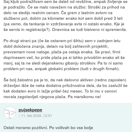
Saj kljub podražitvam sem še daleč od revščine, ampak življenje se
je podražilo. Če se malo navežem na službo: Stroški za prihod na
delo ne sledijo realnim cenam. Če grem z lastnim avtom na
službeno pot, dobim za kilometer enako kot sem dobil pred 3 leti
(pa vemo, da tankanje in vzdrževanje avta ni ostalo enako. Kje je
še servis in registracija?). Dnevnica se tudi bistveno ni spremenila.
Po drugi strani pa (če še ostanem pri šihtu) sem v zadnjem letu
dobil določena znanja, delam na bolj zahtevnih projektih,
prevzemam nove naloge, plača pa ostaja enaka. Se pravi, firmi
doprinesem več, ko pride plača pa si lahko privoščim enako ali še
manj, saj ta ne sledi dejanskemu gibanju stroškov. Pa to ni samo
problem pri nas, ampak globalni problem (tudi v drugih firmah).
Še bolj žalostno pa je to, da nek delovno aktiven (redno zaposlen)
državljan išče še neka dodatna priložnostna dela, da bo zaslužil še
kak dodaten evro in lažje prišel čez mesec. To bi mu v osnovi
morala zagotavljati njegova plača. Pa marsikomu ne!
pujsekpepe
::
11. feb 2026, 12:01
Ostati moramo pozitivni. Po volitvah bo vse bolje