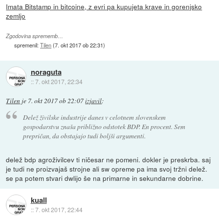
Imata Bitstamp in bitcoine, z evri pa kupujeta krave in gorenjsko
zemljo
Zgodovina sprememb…
spremenil:
Tilen
(
7. okt 2017 ob 22:31
)
noraguta
::
7. okt 2017, 22:34
Tilen
je
7. okt 2017 ob 22:07
izjavil
:
Delež živilske industrije danes v celotnem slovenskem
gospodarstvu znaša približno odstotek BDP. En procent. Sem
prepričan, da obstajajo tudi boljši argumenti.
delež bdp agroživilcev ti ničesar ne pomeni. dokler je preskrba. saj
je tudi ne proizvajaš strojne ali sw opreme pa ima svoj tržni delež.
se pa potem stvari dwlijo še na primarne in sekundarne dobrine.
kuall
::
7. okt 2017, 22:44