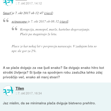
::
7. okt 2017, 14:12
Smurf
je
7. okt 2017 ob 12:47
izjavil
:
scipascapa
je
7. okt 2017 ob 08:32
izjavil
:
Korupcija, monopol, marže, kartelno dogovarjanje.
Plače pa stagnirajo že leta.
Place ze kar nekaj let v povprecju narascajo. V zadnjem letu so
npr. sle gor za 2%.
A se plače dvigajo za vse ljudi enako? Se dvigajo enako hitro kot
stroški življenja? Si ljudje na spodnjem robu zaslužka lahko zdaj
privoščijo več, enako ali manj stvari?
Tilen
::
7. okt 2017, 16:34
Jaz mislim, da se minimalna plača dviguje bistveno prehitro.