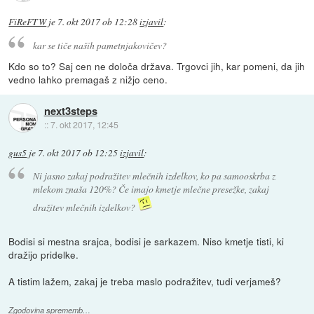
FiReFTW
je
7. okt 2017 ob 12:28
izjavil
:
kar se tiče naših pametnjakovičev?
Kdo so to? Saj cen ne določa država. Trgovci jih, kar pomeni, da jih
vedno lahko premagaš z nižjo ceno.
next3steps
::
7. okt 2017, 12:45
gus5
je
7. okt 2017 ob 12:25
izjavil
:
Ni jasno zakaj podražitev mlečnih izdelkov, ko pa samooskrba z
mlekom znaša 120%? Če imajo kmetje mlečne presežke, zakaj
dražitev mlečnih izdelkov?
Bodisi si mestna srajca, bodisi je sarkazem. Niso kmetje tisti, ki
dražijo pridelke.
A tistim lažem, zakaj je treba maslo podražitev, tudi verjameš?
Zgodovina sprememb…