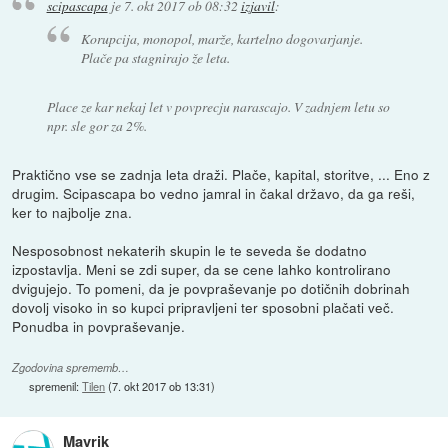
scipascapa
je
7. okt 2017 ob 08:32
izjavil
:
Korupcija, monopol, marže, kartelno dogovarjanje.
Plače pa stagnirajo že leta.
Place ze kar nekaj let v povprecju narascajo. V zadnjem letu so
npr. sle gor za 2%.
Praktično vse se zadnja leta draži. Plače, kapital, storitve, ... Eno z
drugim. Scipascapa bo vedno jamral in čakal državo, da ga reši,
ker to najbolje zna.
Nesposobnost nekaterih skupin le te seveda še dodatno
izpostavlja. Meni se zdi super, da se cene lahko kontrolirano
dvigujejo. To pomeni, da je povpraševanje po dotičnih dobrinah
dovolj visoko in so kupci pripravljeni ter sposobni plačati več.
Ponudba in povpraševanje.
Zgodovina sprememb…
spremenil:
Tilen
(
7. okt 2017 ob 13:31
)
Mavrik