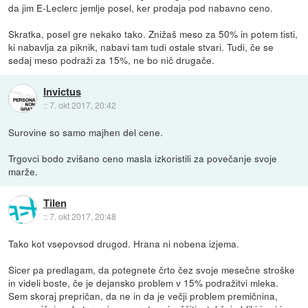
da jim E-Leclerc jemlje posel, ker prodaja pod nabavno ceno.
Skratka, posel gre nekako tako. Znižaš meso za 50% in potem tisti,
ki nabavlja za piknik, nabavi tam tudi ostale stvari. Tudi, če se
sedaj meso podraži za 15%, ne bo nič drugače.
Invictus
::
7. okt 2017, 20:42
Surovine so samo majhen del cene.
Trgovci bodo zvišano ceno masla izkoristili za povečanje svoje
marže.
Tilen
::
7. okt 2017, 20:48
Tako kot vsepovsod drugod. Hrana ni nobena izjema.
Sicer pa predlagam, da potegnete črto čez svoje mesečne stroške
in videli boste, če je dejansko problem v 15% podražitvi mleka.
Sem skoraj prepričan, da ne in da je večji problem premičnina,