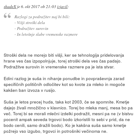
shadeX
je
6. okt 2017 ob 21:03
izjavil
:
Razlogi za podražitev naj bi bili:
- Višji stroški dela
- Podražitev surovin
- In letošnje slabe vremenske razmere
Stroški dela ne morejo biti višji, ker se tehnologija pridelovanja
hrane ves čas izpopolnjuje, torej stroški dela ves čas padajo.
Podražitve surovin in vremenske razmere pa je ista stvar.
Edini razlog je suša in nihanje ponudbe in povpraševnja zarad
specifičnih političnih odločitev kot so kvote za mleko in mogoče
kakšen ban izvoza v rusijo.
Suša je letos precej huda, taka kot 2003, če se spomnite. Kmetje
dajejo živali množično v klavnico. Torej bo mleka manj, mesa bo pa
več. Torej bi se morali mlečni izdelki podražit, mesni pa ne (v bistvu
pocenit ampak seveda trgovci bodo izkoristili to sebi v prid, da ne
bodo cenili, samo dražili bodo). Ko je kakšna suša samo kmetje
požrejo vso izgubo, trgovci in potrošniki večinoma ne.