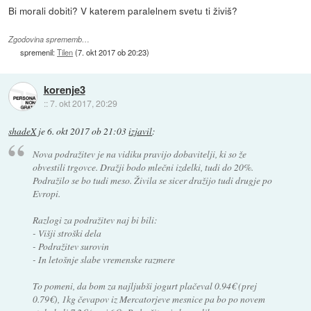
Bi morali dobiti? V katerem paralelnem svetu ti živiš?
Zgodovina sprememb…
spremenil:
Tilen
(
7. okt 2017 ob 20:23
)
korenje3
::
7. okt 2017, 20:29
shadeX
je
6. okt 2017 ob 21:03
izjavil
:
Nova podražitev je na vidiku pravijo dobavitelji, ki so že
obvestili trgovce. Dražji bodo mlečni izdelki, tudi do 20%.
Podražilo se bo tudi meso. Živila se sicer dražijo tudi drugje po
Evropi.
Razlogi za podražitev naj bi bili:
- Višji stroški dela
- Podražitev surovin
- In letošnje slabe vremenske razmere
To pomeni, da bom za najljubši jogurt plačeval 0.94€ (prej
0.79€), 1kg čevapov iz Mercatorjeve mesnice pa bo po novem