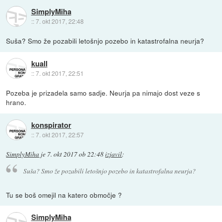
SimplyMiha
::
7. okt 2017, 22:48
Suša? Smo že pozabili letošnjo pozebo in katastrofalna neurja?
kuall
::
7. okt 2017, 22:51
Pozeba je prizadela samo sadje. Neurja pa nimajo dost veze s
hrano.
konspirator
::
7. okt 2017, 22:57
SimplyMiha
je
7. okt 2017 ob 22:48
izjavil
:
Suša? Smo že pozabili letošnjo pozebo in katastrofalna neurja?
Tu se boš omejil na katero območje ?
SimplyMiha