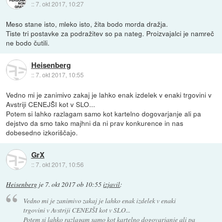
::
7. okt 2017, 10:27
Meso stane isto, mleko isto, žita bodo morda dražja.
Tiste tri postavke za podražitev so pa nateg. Proizvajalci je namreč
ne bodo čutili.
Heisenberg
::
7. okt 2017, 10:55
Vedno mi je zanimivo zakaj je lahko enak izdelek v enaki trgovini v
Avstriji CENEJŠI kot v SLO...
Potem si lahko razlagam samo kot kartelno dogovarjanje ali pa
dejstvo da smo tako majhni da ni prav konkurence in nas
dobesedno izkoriščajo.
GrX
::
7. okt 2017, 10:56
Heisenberg
je
7. okt 2017 ob 10:55
izjavil
:
Vedno mi je zanimivo zakaj je lahko enak izdelek v enaki
trgovini v Avstriji CENEJŠI kot v SLO...
Potem si lahko razlagam samo kot kartelno dogovarjanje ali pa