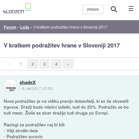
☰
Forum
»
Loža
»
V kratkem podražitev hrane v Sloveniji 2017
V kratkem podražitev hrane v Sloveniji 2017
«
1
2
3
4
»
shadeX
::
6. okt 2017, 21:03
Nova podražitev je na vidiku pravijo dobavitelji, ki so že obvestili
trgovce. Dražji bodo mlečni izdelki, tudi do 20%. Podražilo se bo
tudi meso. Živila se sicer dražijo tudi drugje po Evropi.
Razlogi za podražitev naj bi bili:
- Višji stroški dela
- Podražitev surovin