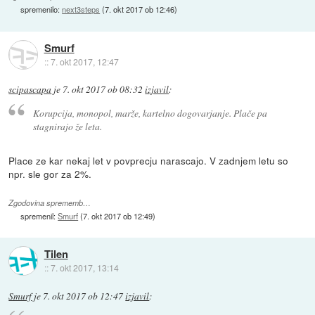
spremenilo:
next3steps
(
7. okt 2017 ob 12:46
)
Smurf
::
7. okt 2017, 12:47
scipascapa
je
7. okt 2017 ob 08:32
izjavil
:
Korupcija, monopol, marže, kartelno dogovarjanje. Plače pa
stagnirajo že leta.
Place ze kar nekaj let v povprecju narascajo. V zadnjem letu so
npr. sle gor za 2%.
Zgodovina sprememb…
spremenil:
Smurf
(
7. okt 2017 ob 12:49
)
Tilen
::
7. okt 2017, 13:14
Smurf
je
7. okt 2017 ob 12:47
izjavil
: