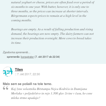
natural yoghurt or cheese, prices are often fixed over a period of
six months to one year. With butter, however, it is only one to
three months, so the prices can increase at shorter intervals.
Börgermann expects prices to remain at a high level in the
coming months.
Bearings are empty. As a result of falling production and rising
demand, the bearings are now empty. The dairy farmers can not
increase their production overnight. More cows to breed takes
its time.
Zgodovina sprememb…
spremenilo:
konspirator
(
7. okt 2017 ob 22:34
)
Tilen
::
7. okt 2017, 22:30
Malo sem se pošalil na tole temo.
Kaj žene solastnika Bitstampa Nejca Kodriča in Damijana
Merlaka v poljedelstvo in rejo 1.300 glav živine v času, ko cene
mleka strmo upadajo?