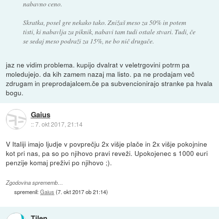
nabavno ceno.
Skratka, posel gre nekako tako. Znižaš meso za 50% in potem
tisti, ki nabavlja za piknik, nabavi tam tudi ostale stvari. Tudi, če
se sedaj meso podraži za 15%, ne bo nič drugače.
jaz ne vidim problema. kupijo dvalrat v veletrgovini potrm pa
moledujejo. da kih zamem nazaj ma listo. pa ne prodajam več
zdrugam in preprodajalcem.če pa subvencionirajo stranke pa hvala
bogu.
Gaius
::
7. okt 2017, 21:14
V Italiji imajo ljudje v povprečju 2x višje plače in 2x višje pokojnine
kot pri nas, pa so po njihovo pravi reveži. Upokojenec s 1000 euri
penzije komaj preživi po njihovo ;).
Zgodovina sprememb…
spremenil:
Gaius
(
7. okt 2017 ob 21:14
)
Tilen