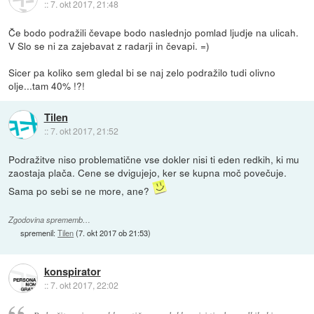
::
7. okt 2017, 21:48
Če bodo podražili čevape bodo naslednjo pomlad ljudje na ulicah.
V Slo se ni za zajebavat z radarji in čevapi. =)
Sicer pa koliko sem gledal bi se naj zelo podražilo tudi olivno
olje...tam 40% !?!
Tilen
::
7. okt 2017, 21:52
Podražitve niso problematične vse dokler nisi ti eden redkih, ki mu
zaostaja plača. Cene se dvigujejo, ker se kupna moč povečuje.
Sama po sebi se ne more, ane?
Zgodovina sprememb…
spremenil:
Tilen
(
7. okt 2017 ob 21:53
)
konspirator
::
7. okt 2017, 22:02