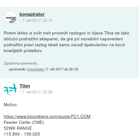
konspirator
::
7. okt 2017, 22:12
Potem lahko iz onih treh prvotnih razlogov in izjave Tilna ob tako
občutni podražitvi sklepamo, da gre pri morebitni napovedani
podražitvi pravi razlog iskati samo zaradi špekulantov na borzi
kmetijskih pridelkov.
Zgodovina sprememb…
spremenilo:
konspirator
(
7. okt 2017 ob 22:13
)
Tilen
::
7. okt 2017, 22:25
Možno.
https://www.bloomberg.com/quote/FC1:COM
Feeder Cattle (CME)
52WK RANGE
115.800 - 158.025