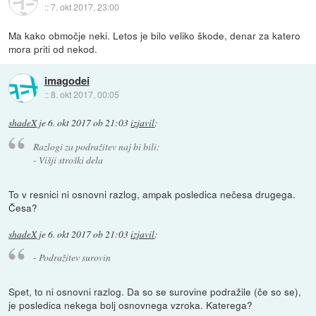
::
7. okt 2017, 23:00
Ma kako območje neki. Letos je bilo veliko škode, denar za katero
mora priti od nekod.
imagodei
::
8. okt 2017, 00:05
shadeX
je
6. okt 2017 ob 21:03
izjavil
:
Razlogi za podražitev naj bi bili:
- Višji stroški dela
To v resnici ni osnovni razlog, ampak posledica nečesa drugega.
Česa?
shadeX
je
6. okt 2017 ob 21:03
izjavil
:
- Podražitev surovin
Spet, to ni osnovni razlog. Da so se surovine podražile (če so se),
je posledica nekega bolj osnovnega vzroka. Katerega?