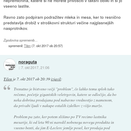
nepremičnina, katere si ne morete privoščiti v takšni obliki in si jo
vseeno lastite.
Ravno zato podpiram podražitev mleka in mesa, ker to resnično
predstavlja drobiž v stroškovni strukturi večine najglasnejših
nasprotnikov.
Zgodovina sprememb…
spremenil:
Tilen
(
7. okt 2017 ob 20:57
)
noraguta
::
7. okt 2017, 21:06
Tilen
je
7. okt 2017 ob 20:39
izjavil
:
Trenutno je bistveno večji "problem", če lahko temu sploh tako
rečemo, početje gigantskih veletrgovin, katere se odločijo, da bo
neka dobrina prodajana pod nabavno vrednostjo z namenom,
da privabi ljudi v nakupe ostalih izdelkov z višjo maržo.
Problem pa zato, ker potem slišimo po TV recimo lastnika
mesarije, ki od leta 90 ni naredil nobenega novega produkta in
vseeno benti, da jim E-Leclerc jemlje posel, ker prodaja pod