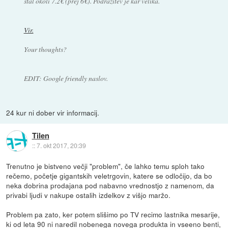
stal okoli 7.2€ (prej 6€). Podražitev je kar velika.
Vir.
Your thoughts?
EDIT: Google friendly naslov.
24 kur ni dober vir informacij.
Tilen
::
7. okt 2017, 20:39
Trenutno je bistveno večji "problem", če lahko temu sploh tako
rečemo, početje gigantskih veletrgovin, katere se odločijo, da bo
neka dobrina prodajana pod nabavno vrednostjo z namenom, da
privabi ljudi v nakupe ostalih izdelkov z višjo maržo.
Problem pa zato, ker potem slišimo po TV recimo lastnika mesarije,
ki od leta 90 ni naredil nobenega novega produkta in vseeno benti,