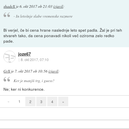
shadeX
je
6. okt 2017 ob 21:03
izjavil
:
- In letošnje slabe vremenske razmere
Bi verjel, če bi cena hrane naslednje leto spet padla. Žal je pri teh
stvareh tako, da cena ponavadi nikoli več oziroma zelo redko
pade.
joze67
::
8. okt 2017, 07:10
GrX
je
7. okt 2017 ob 10:56
izjavil
:
Ker je manjši trg, i guess?
Ne; ker ni konkurence.
«
1
2
3
4
»