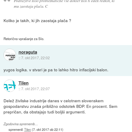
Podražitve niso problematične vse dokler nisi ti eden redkih, ki
mu zaostaja plača. C
Koliko je takih, ki jih zaostaja plača ?
Retorično vprašanje za Slo.
noraguta
::
7. okt 2017, 22:02
yugos logika. v stvari je pa to lahko hitro inflacijski balon.
Tilen
::
7. okt 2017, 22:07
Delež živilske industrije danes v celotnem slovenskem
gospodarstvu znaša približno odstotek BDP. En procent. Sem
prepričan, da obstajajo tudi boljši argumenti.
Zgodovina sprememb…
spremenil:
Tilen
(
7. okt 2017 ob 22:11
)