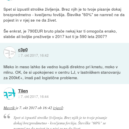
Spet si izpustil stroške življenja. Brez njih je to tvoje pisanje dokaj
brezpredmetno - kvečjemu fovšija. Številke "60%" se namreč ne da
pojest in v njej se ne da živet.
Še enkrat, je 790EUR bruto plače nekaj kar ti omogoča enako,
slabše ali boljše preživetje v 2017 kot ti je 590 leta 2007?
c3p0
::
7. okt 2017, 16:42
Mleko in meso lahko še vedno kupiš direktno pri kmetu, moko v
mlinu. OK, če si upokojenec v centru LJ, v lastniškem stanovanju
za 200k€+, imaš pač logistične probleme.
Tilen
::
7. okt 2017, 16:44
Mavrik
je
7. okt 2017 ob 16:42
izjavil
:
Spet si izpustil stroške življenja. Brez njih je to tvoje pisanje
dokaj brezpredmetno - kvečjemu fovšija. Številke "60%" se
namreč ne da pojest in v njej se ne da živet.