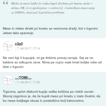
Mleko in meso lahko še vedno kupiš direktno pri kmetu, moko v
mlinu. OK, če si upokojenec v centru LJ, v lastniškem stanovanju
za 200k€+, imaš pač logistične probleme.
Meso in mleko direkt pri kmetu so vecinoma dražji, kot v trgovini.
Jebes tako sparanje.
c3p0
::
7. okt 2017, 17:14
Ne vem kje ti kupuješ, mi ga dobimo precej ceneje. Saj se ve,
kakšne so odkupne cene. Nima pa nujno vsak kmet boljše robe od
tiste v trgovini.
...:TOMI:...
::
7. okt 2017, 17:20
Trgovina, sploh diskonti kupijo velike količine po nizkih cenah.
Skoraj zagotovo je, da če kupiš meso pri kmetu z malo živalmi, da
bo meso boljšega okusa in posledično bolj kakovostno.