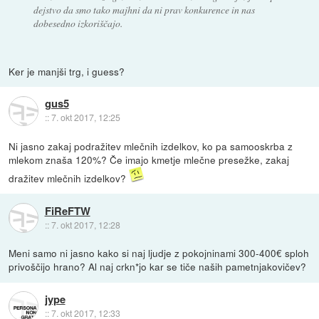
dejstvo da smo tako majhni da ni prav konkurence in nas
dobesedno izkoriščajo.
Ker je manjši trg, i guess?
gus5
::
7. okt 2017, 12:25
Ni jasno zakaj podražitev mlečnih izdelkov, ko pa samooskrba z
mlekom znaša 120%? Če imajo kmetje mlečne presežke, zakaj
dražitev mlečnih izdelkov?
FiReFTW
::
7. okt 2017, 12:28
Meni samo ni jasno kako si naj ljudje z pokojninami 300-400€ sploh
privoščijo hrano? Al naj crkn*jo kar se tiče naših pametnjakovičev?
jype
::
7. okt 2017, 12:33