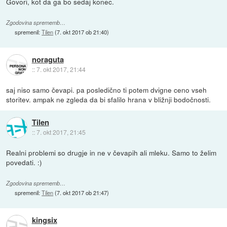
Govori, kot da ga bo sedaj konec.
Zgodovina sprememb…
spremenil:
Tilen
(
7. okt 2017 ob 21:40
)
noraguta
::
7. okt 2017, 21:44
saj niso samo čevapi. pa posledično ti potem dvigne ceno vseh
storitev. ampak ne zgleda da bi sfalilo hrana v bližnji bodočnosti.
Tilen
::
7. okt 2017, 21:45
Realni problemi so drugje in ne v čevapih ali mleku. Samo to želim
povedati. :)
Zgodovina sprememb…
spremenil:
Tilen
(
7. okt 2017 ob 21:47
)
kingsix