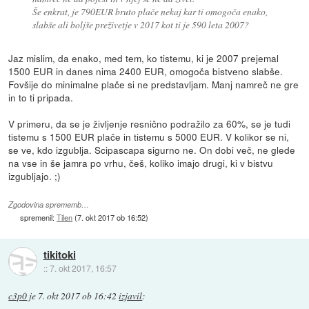
Še enkrat, je 790EUR bruto plače nekaj kar ti omogoča enako,
slabše ali boljše preživetje v 2017 kot ti je 590 leta 2007?
Jaz mislim, da enako, med tem, ko tistemu, ki je 2007 prejemal
1500 EUR in danes nima 2400 EUR, omogoča bistveno slabše.
Fovšije do minimalne plače si ne predstavljam. Manj namreč ne gre
in to ti pripada.
V primeru, da se je življenje resnično podražilo za 60%, se je tudi
tistemu s 1500 EUR plače in tistemu s 5000 EUR. V kolikor se ni,
se ve, kdo izgublja. Scipascapa sigurno ne. On dobi več, ne glede
na vse in še jamra po vrhu, češ, koliko imajo drugi, ki v bistvu
izgubljajo. ;)
Zgodovina sprememb…
spremenil:
Tilen
(
7. okt 2017 ob 16:52
)
tikitoki
::
7. okt 2017, 16:57
c3p0
je
7. okt 2017 ob 16:42
izjavil
: