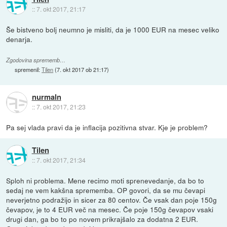
::
7. okt 2017, 21:17
Še bistveno bolj neumno je misliti, da je 1000 EUR na mesec veliko
denarja.
Zgodovina sprememb…
spremenil:
Tilen
(
7. okt 2017 ob 21:17
)
nurmaln
::
7. okt 2017, 21:23
Pa sej vlada pravi da je inflacija pozitivna stvar. Kje je problem?
Tilen
::
7. okt 2017, 21:34
Sploh ni problema. Mene recimo moti sprenevedanje, da bo to
sedaj ne vem kakšna sprememba. OP govori, da se mu čevapi
neverjetno podražijo in sicer za 80 centov. Če vsak dan poje 150g
čevapov, je to 4 EUR več na mesec. Če poje 150g čevapov vsaki
drugi dan, ga bo to po novem prikrajšalo za dodatna 2 EUR.