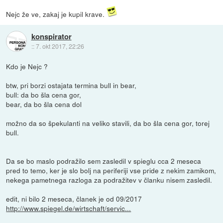
Nejc že ve, zakaj je kupil krave.
konspirator
::
7. okt 2017, 22:26
Kdo je Nejc ?
btw, pri borzi ostajata termina bull in bear,
bull: da bo šla cena gor,
bear, da bo šla cena dol
možno da so špekulanti na veliko stavili, da bo šla cena gor, torej
bull.
Da se bo maslo podražilo sem zasledil v spieglu cca 2 meseca
pred to temo, ker je slo bolj na periferiji vse pride z nekim zamikom,
nekega pametnega razloga za podražitev v članku nisem zasledil.
edit, ni bilo 2 meseca, članek je od 09/2017
http://www.spiegel.de/wirtschaft/servic...