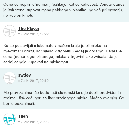
Cena se neprimerno manj razlikuje, kot se kakovost. Vendar danes
je itak trend kupovat meso pakirano v plastiko, ne več pri mesarju,
ne več pri kmetu.
The Player
::
7. okt 2017, 17:22
Ko so postavljali mlekomate v našem kraju je bil mleko na
mlekomatu dražji, kot mleko v trgovini. Sedaj je obratno. Danes je
cena (nehomogeniziranega) mleka v trgovini tako zvišala, da je
sedaj ceneje kupovati na mlekomatu.
swdev
::
7. okt 2017, 20:19
Me prav zanima, če bodo tudi slovenski kmetje dobili predvidenih
recimo 15% več, npr. za liter prodanega mleka. Močno dvomim. Se
bomo pozanimali.
Tilen
::
7. okt 2017, 20:23