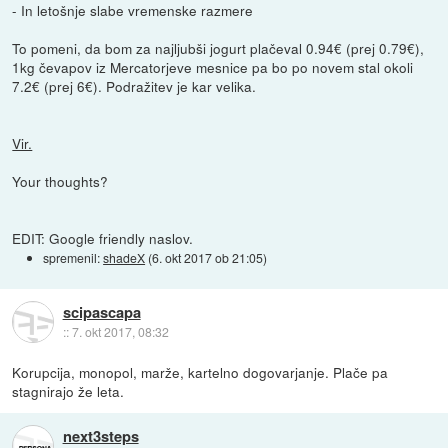
- In letošnje slabe vremenske razmere
To pomeni, da bom za najljubši jogurt plačeval 0.94€ (prej 0.79€),
1kg čevapov iz Mercatorjeve mesnice pa bo po novem stal okoli
7.2€ (prej 6€). Podražitev je kar velika.
Vir.
Your thoughts?
EDIT: Google friendly naslov.
spremenil:
shadeX
(
6. okt 2017 ob 21:05
)
scipascapa
::
7. okt 2017, 08:32
Korupcija, monopol, marže, kartelno dogovarjanje. Plače pa
stagnirajo že leta.
next3steps