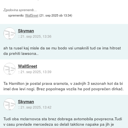
Zgodovina sprememb…
spremenilo:
WallSreet
(
21. sep 2025 ob 13:34
)
Skyman
::
21. sep 2025, 13:36
ah ta rusel kaj misle da se mu bodo vsi umaknili tud ce ima hitrost
da prehiti lawsona..
WallSreet
::
21. sep 2025, 13:39
Ta Hamilton je postal prava sramota, v zadnjih 3 sezonah kot da bi
imel dve levi nogi. Brez popolnega vozila he pod povprečen dirkač.
Skyman
::
21. sep 2025, 13:42
Tudi oba mclarnovca sta brez dobrega avtomobila povprecna.Tudi
v casu prevlade mercedeza so delali takticne napake pa jih je