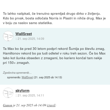
To lahko natipkaš, če trenutno spremljaš drugo dirko v življenju.
Kdo bo prvak, bosta odločala Norris in Piastri in nihče drug. Max je
v boju za naslov samo statistika.
WallSreet
::
21. sep 2025, 14:09
Ta Max bo še pred 30 letom podprl rekord Šumija po številu zmag,
Hamiltonov rekord bo pa tudi odletel v roku treh sezon. Če bo Max
tako kot šunka obseden z zmagami, bo kariero končal tam nekje
pri 150+ zmagah.
Zgodovina sprememb…
spremenilo:
WallSreet
(
21. sep 2025 ob 14:13
)
skyform
::
21. sep 2025, 14:11
Ganon
je
21. sep 2025 ob 14:09
izjavil
: