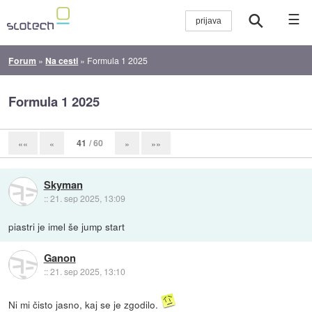
☰
Forum
»
Na cesti
»
Formula 1 2025
Formula 1 2025
41
/ 60
««
«
»
»»
Skyman
::
21. sep 2025, 13:09
piastri je imel še jump start
Ganon
::
21. sep 2025, 13:10
Ni mi čisto jasno, kaj se je zgodilo.