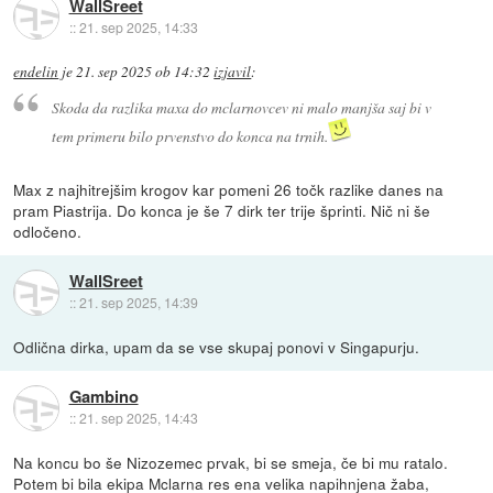
WallSreet
::
21. sep 2025, 14:33
endelin
je
21. sep 2025 ob 14:32
izjavil
:
Skoda da razlika maxa do mclarnovcev ni malo manjša saj bi v
tem primeru bilo prvenstvo do konca na trnih.
Max z najhitrejšim krogov kar pomeni 26 točk razlike danes na
pram Piastrija. Do konca je še 7 dirk ter trije šprinti. Nič ni še
odločeno.
WallSreet
::
21. sep 2025, 14:39
Odlična dirka, upam da se vse skupaj ponovi v Singapurju.
Gambino
::
21. sep 2025, 14:43
Na koncu bo še Nizozemec prvak, bi se smeja, če bi mu ratalo.
Potem bi bila ekipa Mclarna res ena velika napihnjena žaba,