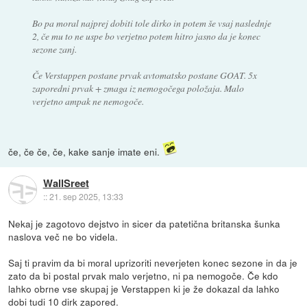
Bo pa moral najprej dobiti tole dirko in potem še vsaj naslednje
2, če mu to ne uspe bo verjetno potem hitro jasno da je konec
sezone zanj.
Če Verstappen postane prvak avtomatsko postane GOAT. 5x
zaporedni prvak + zmaga iz nemogočega položaja. Malo
verjetno ampak ne nemogoče.
če, če če, če, kake sanje imate eni.
WallSreet
::
21. sep 2025, 13:33
Nekaj je zagotovo dejstvo in sicer da patetična britanska šunka
naslova več ne bo videla.
Saj ti pravim da bi moral uprizoriti neverjeten konec sezone in da je
zato da bi postal prvak malo verjetno, ni pa nemogoče. Če kdo
lahko obrne vse skupaj je Verstappen ki je že dokazal da lahko
dobi tudi 10 dirk zapored.