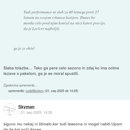
Tudi performance ni slab za 40 letnega proti 27
letnem na svojem vrhuncu karijere. Danes bo
morda celo pred njim končal na stezi kateri pravijo,
da je Leclcer najboljši.
ga je ze obšel
Slaba tolazba… Tako ga pere celo sezono in zdaj ko ima ocitne
tezave s paketom, ga je se moral spustiti.
Zgodovina sprememb…
spremenilo:
codeMonkey
(
21. sep 2025 ob 14:25
)
Skyman
::
21. sep 2025, 14:26
siguno mu nekaj ni štimalo,ker tudi lawsona ni mogel nabiti.Upam
da še kej poči danes