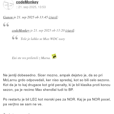
codeMonkey
::
21. sep 2025, 13:53
Ganon
je
21. sep 2025 ob 13:45
izjavil
:
codeMonkey
je
21. sep 2025 ob 13:20
izjavil
:
Tole je lahko se Max WDC easy
Eni ste res prileteli z Marsa.
Ne jemlji dobesedno. Sicer mozno, ampak dejstvo je, da so pri
McLarnu grdo odpovedali, ker niso spredaj, kot so bili celo sezono.
Kot da je to kaj drugace kot grid penalty, ki je bil klasika proti koncu
sezon, pa je recimo Max shendlal tudi to BP.
Po restartu je bil LEC kot morski pes za NOR. Kaj je pa NOR pocel,
pa verjtno se sam ne ve.