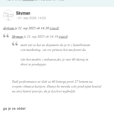
Skyman
::
21. sep 2025, 14:23
skyform
je
21. sep 2025 ob 14:20
izjavil
:
Skyman
je
21. sep 2025 ob 14:18
izjavil
:
matr eni se kar ne dojamete da je to z hamiltonom
cist marketing.. on vec prinese kot mu ferari da
isto kot modric z milanon,dec je star 40 skoraj in
dresi se prodajajo.
Tudi performance ni slab za 40 letnega proti 27 letnem na
svojem vrhuncu karijere. Danes bo morda celo pred njim končal
na stezi kateri pravijo, da je Leclcer najboljši.
ga je ze obšel