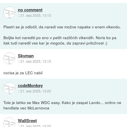
no comment
::
21. sep 2025, 13:13
Piastri se je odločil, da naredi vse možne napake v enem vikendu.
Boljše kot narediti po eno v petih različnih vikendih. Noris bo pa
itak tudi naredil vse kar je mogoče, da zapravi priložnost ;)
Skyman
::
21. sep 2025, 13:15
norisa je ze LEC nabil
codeMonkey
::
21. sep 2025, 13:20
Tole je lahko se Max WDC easy. Kako je zaspal Lando... ocitno ne
hendlata vec McLarnovca
WallSreet
::
21. sep 2025, 13:23