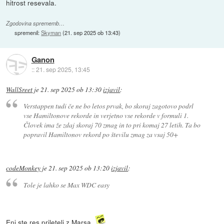
hitrost resevala.
Zgodovina sprememb…
spremenil:
Skyman
(
21. sep 2025 ob 13:43
)
Ganon
::
21. sep 2025, 13:45
WallSreet
je
21. sep 2025 ob 13:30
izjavil
:
Verstappen tudi če ne bo letos prvak, bo skoraj zagotovo podrl
vse Hamiltonove rekorde in verjetno vse rekorde v formuli 1.
Človek ima že zdaj skoraj 70 zmag in to pri komaj 27 letih. Ta bo
popravil Hamiltonov rekord po številu zmag za vsaj 50+
codeMonkey
je
21. sep 2025 ob 13:20
izjavil
:
Tole je lahko se Max WDC easy
Eni ste res prileteli z Marsa.