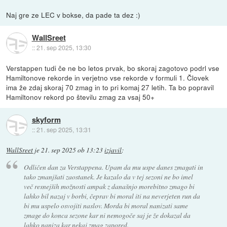
Naj gre ze LEC v bokse, da pade ta dez :)
WallSreet
::
21. sep 2025, 13:30
Verstappen tudi če ne bo letos prvak, bo skoraj zagotovo podrl vse
Hamiltonove rekorde in verjetno vse rekorde v formuli 1. Človek
ima že zdaj skoraj 70 zmag in to pri komaj 27 letih. Ta bo popravil
Hamiltonov rekord po številu zmag za vsaj 50+
skyform
::
21. sep 2025, 13:31
WallSreet
je
21. sep 2025 ob 13:23
izjavil
:
Odličen dan za Verstappena. Upam da mu uspe danes zmagati in
tako zmanjšati zaostanek. Je kazalo da v tej sezoni ne bo imel
več resnejših možnosti ampak z današnjo morebitno zmago bi
lahko bil nazaj v borbi, čeprav bi moral iti na neverjeten run da
bi mu uspelo osvojiti naslov. Morda bi moral nanizati same
zmage do konca sezone kar ni nemogoče saj je že dokazal da
lahko naniza kar nekaj zmag zapored.