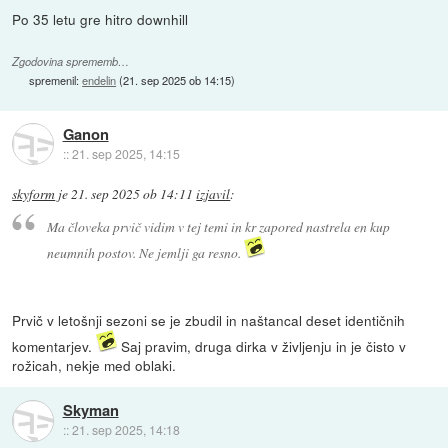
Po 35 letu gre hitro downhill
Zgodovina sprememb…
spremenil:
endelin
(
21. sep 2025 ob 14:15
)
Ganon
::
21. sep 2025, 14:15
skyform
je
21. sep 2025 ob 14:11
izjavil
:
Ma človeka prvič vidim v tej temi in kr zapored nastrela en kup
neumnih postov. Ne jemlji ga resno.
Prvič v letošnji sezoni se je zbudil in naštancal deset identičnih
komentarjev.
Saj pravim, druga dirka v življenju in je čisto v
rožicah, nekje med oblaki.
Skyman
::
21. sep 2025, 14:18