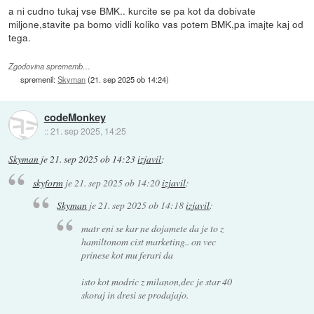
a ni cudno tukaj vse BMK.. kurcite se pa kot da dobivate
miljone,stavite pa bomo vidli koliko vas potem BMK,pa imajte kaj od
tega.
Zgodovina sprememb…
spremenil:
Skyman
(
21. sep 2025 ob 14:24
)
codeMonkey
::
21. sep 2025, 14:25
Skyman
je
21. sep 2025 ob 14:23
izjavil
:
skyform
je
21. sep 2025 ob 14:20
izjavil
:
Skyman
je
21. sep 2025 ob 14:18
izjavil
:
matr eni se kar ne dojamete da je to z
hamiltonom cist marketing.. on vec
prinese kot mu ferari da
isto kot modric z milanon,dec je star 40
skoraj in dresi se prodajajo.