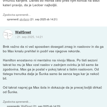
vrhuncu karijere. Danes bo morda celo pred njim končal na stezi
kateri pravijo, da je Leclcer najboljši.
Zgodovina sprememb…
spremenil:
skyform
(
21. sep 2025 ob 14:21
)
WallSreet
::
21. sep 2025, 14:21
Bmk važno da ni več sposoben dosegati zmag in naslovov in da ga
bo Max kmalu prehitel in podrl vse njegove rekorde.
Hamilton enostavno ni mentalno na nivoju Maxa. Po tisti sezoni
takrat ko mu je Max vzel naslov v zadnjem ovinku je bil samo še
zgodovina. Max ga je poslal v pokoj takrat s tistim naslovom. Od
tistega trenutka dalje je Šunka samo še senca tega kar je nekoč
bil.
Od takrat naprej ga Max šola in dokazuje da je precej boljši dirkač
od Šunke.
Zgodovina sprememb…
spremenilo:
WallSreet
(
21. sep 2025 ob 14:23
)