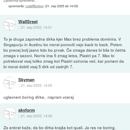
Zgodovina sprememb…
spremenilo:
codeMonkey
(
21. sep 2025 ob 14:03
)
WallSreet
::
21. sep 2025, 14:01
To je druga zaporedna dirka kjer Max brez problema dominira. V
Singapurju in Austinu bo moral ponoviti vajo back to back. Potem
bo precej bolj jasno kdo bo prvak. Če zmaga danes bi bila to četrta
zmaga v sezoni. Norris ima 5 zmag letos, Piastri pa 7. Max bi
potreboval vsaj toliko zmag kot Piastri oziroma več, kar pomeni da
bi moral dobiti vsaj 5 dirk od zadnjih 7.
Skyman
::
21. sep 2025, 14:05
uglavnem boring dirka.. napram vceraj
skyform
::
21. sep 2025, 14:06
Za enkrat kaže, da bo dirka krajša kot quali. Ja res ne boring.