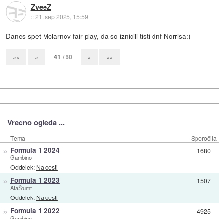
ZveeZ
::
21. sep 2025, 15:59
Danes spet Mclarnov fair play, da so iznicili tisti dnf Norrisa:)
41
/ 60
««
«
»
»»
Vredno ogleda ...
Tema
Sporočila
»
Formula 1 2024
1680
Gambino
Oddelek:
Na cesti
»
Formula 1 2023
1507
AtaŠtumf
Oddelek:
Na cesti
»
Formula 1 2022
4925
Gambino