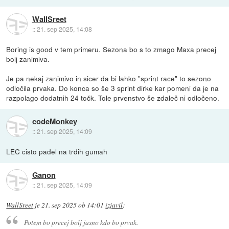
WallSreet
::
21. sep 2025, 14:08
Boring is good v tem primeru. Sezona bo s to zmago Maxa precej
bolj zanimiva.
Je pa nekaj zanimivo in sicer da bi lahko "sprint race" to sezono
odločila prvaka. Do konca so še 3 sprint dirke kar pomeni da je na
razpolago dodatnih 24 točk. Tole prvenstvo še zdaleč ni odločeno.
codeMonkey
::
21. sep 2025, 14:09
LEC cisto padel na trdih gumah
Ganon
::
21. sep 2025, 14:09
WallSreet
je
21. sep 2025 ob 14:01
izjavil
:
Potem bo precej bolj jasno kdo bo prvak.