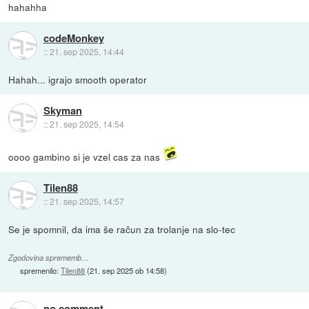
hahahha
codeMonkey
::
21. sep 2025, 14:44
Hahah... igrajo smooth operator
Skyman
::
21. sep 2025, 14:54
oooo gambino si je vzel cas za nas
Tilen88
::
21. sep 2025, 14:57
Se je spomnil, da ima še račun za trolanje na slo-tec
Zgodovina sprememb…
spremenilo:
Tilen88
(
21. sep 2025 ob 14:58
)
no comment