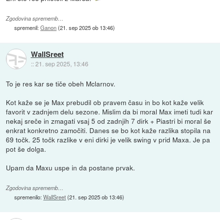
Zgodovina sprememb…
spremenil:
Ganon
(
21. sep 2025 ob 13:46
)
WallSreet
::
21. sep 2025, 13:46
To je res kar se tiče obeh Mclarnov.
Kot kaže se je Max prebudil ob pravem času in bo kot kaže velik
favorit v zadnjem delu sezone. Mislim da bi moral Max imeti tudi kar
nekaj sreče in zmagati vsaj 5 od zadnjih 7 dirk + Piastri bi moral še
enkrat konkretno zamočiti. Danes se bo kot kaže razlika stopila na
69 točk. 25 točk razlike v eni dirki je velik swing v prid Maxa. Je pa
pot še dolga.
Upam da Maxu uspe in da postane prvak.
Zgodovina sprememb…
spremenilo:
WallSreet
(
21. sep 2025 ob 13:46
)