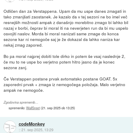
Odličen dan za Verstappena. Upam da mu uspe danes zmagati in
tako zmanjšati zaostanek. Je kazalo da v tej sezoni ne bo imel več
resnejših možnosti ampak z današnjo morebitno zmago bi lahko bil
nazaj v borbi, čeprav bi moral iti na neverjeten run da bi mu uspelo
osvojiti naslov. Morda bi moral nanizati same zmage do konca
sezone kar ni nemogoče saj je že dokazal da lahko naniza kar
nekaj zmag zapored.
Bo pa moral najprej dobiti tole dirko in potem še vsaj naslednje 2,
če mu to ne uspe bo verjetno potem hitro jasno da je konec
sezone zanj.
Če Verstappen postane prvak avtomatsko postane GOAT. 5x
zaporedni prvak + zmaga iz nemogočega položaja. Malo verjetno
ampak ne nemogoče.
Zgodovina sprememb…
spremenilo:
WallSreet
(
21. sep 2025 ob 13:25
)
codeMonkey
::
21. sep 2025, 13:29