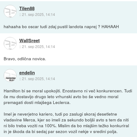
Tilen88
::
21. sep 2025, 14:14
hahaaha bo oscar tudi zdaj pustil landota naprej ? HAHAAH
WallSreet
::
21. sep 2025, 14:14
Bravo, odlična novica.
endelin
::
21. sep 2025, 14:14
Hamilton bi se moral upokojiti. Enostavno ni več konkurencen. Tudi
če mu dostavijo drugo leto vrhunski avto bo še vedno moral
premagati dosti mlajšega Leclerca.
Imel je neverjetno kariero, tudi po zaslugi skoraj desetletne
vladavine Merca, kjer so imeli za sekundo boljši avto s tem da niti
ni bilo treba voziti na 100%. Mislim da bo mlajšim težko konkuriral
in je škoda da bi sedaj par sezon vozil nekje v sredini polja.