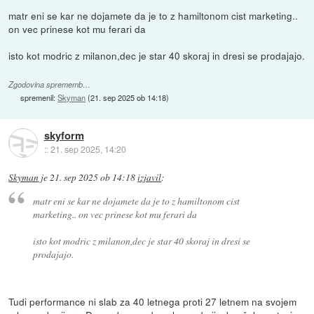
matr eni se kar ne dojamete da je to z hamiltonom cist marketing..
on vec prinese kot mu ferari da
isto kot modric z milanon,dec je star 40 skoraj in dresi se prodajajo.
Zgodovina sprememb…
spremenil:
Skyman
(
21. sep 2025 ob 14:18
)
skyform
::
21. sep 2025, 14:20
Skyman
je
21. sep 2025 ob 14:18
izjavil
:
matr eni se kar ne dojamete da je to z hamiltonom cist
marketing.. on vec prinese kot mu ferari da
isto kot modric z milanon,dec je star 40 skoraj in dresi se
prodajajo.
Tudi performance ni slab za 40 letnega proti 27 letnem na svojem