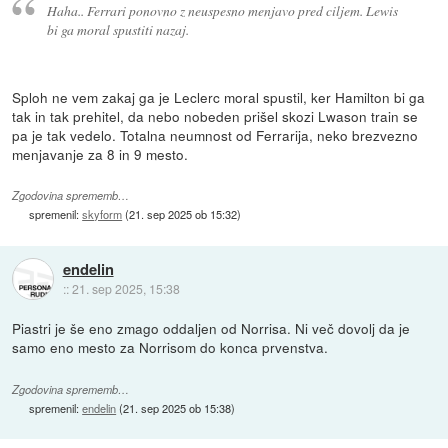
Haha.. Ferrari ponovno z neuspesno menjavo pred ciljem. Lewis
bi ga moral spustiti nazaj.
Sploh ne vem zakaj ga je Leclerc moral spustil, ker Hamilton bi ga
tak in tak prehitel, da nebo nobeden prišel skozi Lwason train se
pa je tak vedelo. Totalna neumnost od Ferrarija, neko brezvezno
menjavanje za 8 in 9 mesto.
Zgodovina sprememb…
spremenil:
skyform
(
21. sep 2025 ob 15:32
)
endelin
::
21. sep 2025, 15:38
Piastri je še eno zmago oddaljen od Norrisa. Ni več dovolj da je
samo eno mesto za Norrisom do konca prvenstva.
Zgodovina sprememb…
spremenil:
endelin
(
21. sep 2025 ob 15:38
)