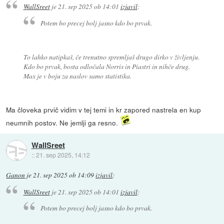
WallSreet
je
21. sep 2025 ob 14:01
izjavil
:
Potem bo precej bolj jasno kdo bo prvak.
To lahko natipkaš, če trenutno spremljaš drugo dirko v življenju.
Kdo bo prvak, bosta odločala Norris in Piastri in nihče drug.
Max je v boju za naslov samo statistika.
Ma človeka prvič vidim v tej temi in kr zapored nastrela en kup
neumnih postov. Ne jemlji ga resno.
WallSreet
::
21. sep 2025, 14:12
Ganon
je
21. sep 2025 ob 14:09
izjavil
:
WallSreet
je
21. sep 2025 ob 14:01
izjavil
:
Potem bo precej bolj jasno kdo bo prvak.