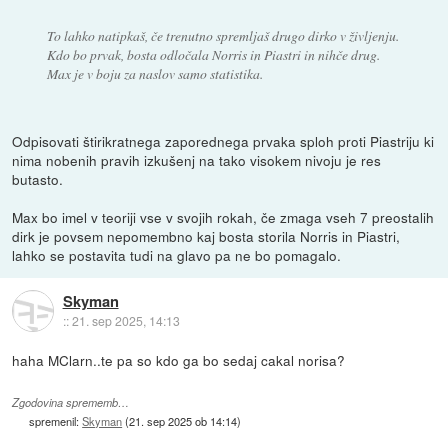
To lahko natipkaš, če trenutno spremljaš drugo dirko v življenju.
Kdo bo prvak, bosta odločala Norris in Piastri in nihče drug.
Max je v boju za naslov samo statistika.
Odpisovati štirikratnega zaporednega prvaka sploh proti Piastriju ki
nima nobenih pravih izkušenj na tako visokem nivoju je res
butasto.
Max bo imel v teoriji vse v svojih rokah, če zmaga vseh 7 preostalih
dirk je povsem nepomembno kaj bosta storila Norris in Piastri,
lahko se postavita tudi na glavo pa ne bo pomagalo.
Skyman
::
21. sep 2025, 14:13
haha MClarn..te pa so kdo ga bo sedaj cakal norisa?
Zgodovina sprememb…
spremenil:
Skyman
(
21. sep 2025 ob 14:14
)