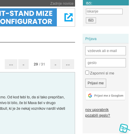
Išči:
Zadnje novice
Prijava
29
/ 31
««
«
»
»»
Zapomni si me
o. Od kod tebi to, da si tako prepričan,
ivo bi bilo, če bi Maxa šel v drugo
bull, ki je že nekaj voznikov nardil videti
nov uporabnik
pozabili geslo?