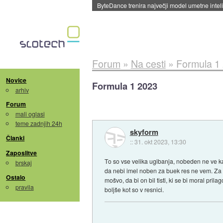
Spletne strani začele streči oglase za agente
Forum
»
Na cesti
»
Formula 1
Novice
Formula 1 2023
arhiv
Forum
mali oglasi
teme zadnjih 24h
skyform
Članki
::
31. okt 2023, 13:30
Zaposlitve
To so vse velika ugibanja, nobeden ne ve ka
brskaj
da nebi imel noben za buek res ne vem. Za e
Ostalo
mošvo, da bi on bil tisti, ki se bi moral pril
pravila
boljše kot so v resnici.