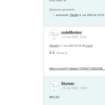
Zgodovina sprememb…
spremenilo:
Tilen88
(
4. nov 2023 ob 15:14
)
codeMonkey
::
4. nov 2023, 18:41
Tilen88
je
3. nov 2023 ob 22:46
izjavil
:
Vreme je
https://x.com/F1/status/172054714522338...
Skyman
::
5. nov 2023, 18:02
Wtf LEC