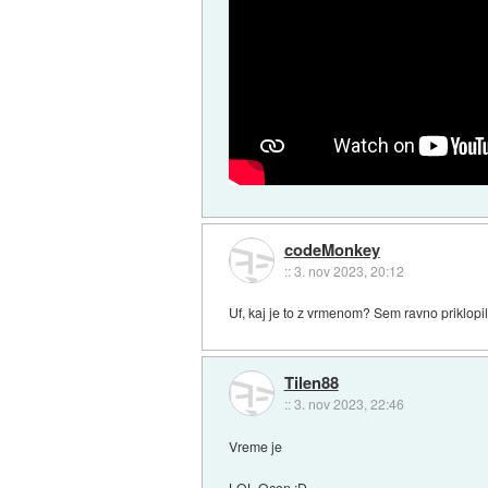
codeMonkey
::
3. nov 2023, 20:12
Uf, kaj je to z vrmenom? Sem ravno priklopi
Tilen88
::
3. nov 2023, 22:46
Vreme je
LOL Ocon :D