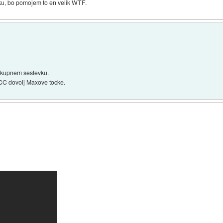
ku, bo pomojem to en velik WTF.
 skupnem sestevku.
CC dovolj Maxove tocke.