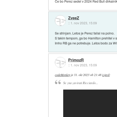
Če bo Perez sedel v 2024 Red Bull dirkalni
ZveeZ
::
1. nov 2023, 15:09
Se strinjam. Letos je Perez failal na polno.
S takim tempom, ga bo Hamilton prehitel v
Imho RB ga ne potrebuje. Letos bodo za W
PrimozR
::
1. nov 2023, 15:09
codeMonkey
je
31. okt 2023 ob 21:48
izjavil
:
Se zna zavirati Ricciardo...