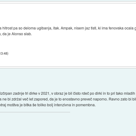
a hitrost pa so deloma ugibanja, itak. Ampak, nisem jaz tisti, ki ima fenovska ocala g
, da je Alonso slab.
13:48
)
rpan zadnje tri dirke v 2021, v obraz je bil čisto rdeč po dirki in to pri tako mladih 
a ne bi zdržal več let zapored, da je to enostavno preveč naporno. Ravno zato bi bilo
aj moštva je bitka še toliko bolj intenzivna in pomembna.