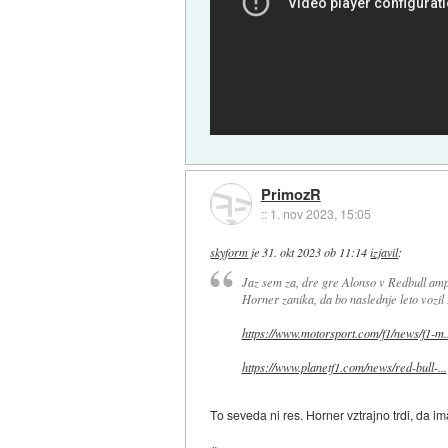
PrimozR
::
1. nov 2023, 15:05
skyform
je
31. okt 2023 ob 11:14
izjavil
:
Jaz sem za, dre gre Alonso v Redbull ampa
Horner zanika, da bo naslednje leto vozil
https://www.motorsport.com/f1/news/f1-m..
https://www.planetf1.com/news/red-bull-...
To seveda ni res. Horner vztrajno trdi, da