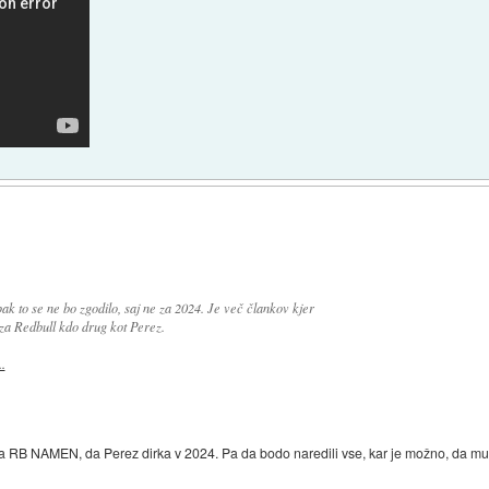
k to se ne bo zgodilo, saj ne za 2024. Je več člankov kjer
 za Redbull kdo drug kot Perez.
.
 ima RB NAMEN, da Perez dirka v 2024. Pa da bodo naredili vse, kar je možno, da m