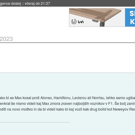
 umetne inteligence
::
včeraj ob 21:23
 2023
ko bi se Max kosal proti Alonso, Hamiltonu, Leclercu ali Norrisu, lahko samo ugibam
nkrat še nismo videli kaj Max zmora zraven najboljših voznikov v F1. Še bolj zanim
agoditi na novo moštvo in da bi videli kako bi kaj vozil kak drug bolid kot Neweyov Red