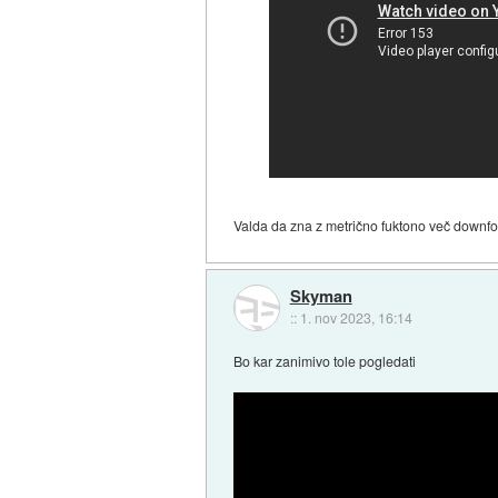
Valda da zna z metrično fuktono več downforc
Skyman
::
1. nov 2023, 16:14
Bo kar zanimivo tole pogledati