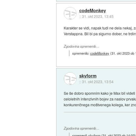
codeMonkey
::
31. okt 2023, 13:45
Karakter se vidi, napak tudi ne dela nekaj, z
Verstappna. Bil bi pa sigurno dober, ne trdim
Zgodovina sprememb…
spremenilo:
codeMonkey
(
31. okt 2023 ob 
skyform
::
31. okt 2023, 13:54
Se še dobro spomnim kako je Max bil videti izč
celoletnih intenzivnih bojev za naslov prvak
konkurenčnega moštvenega kolega, ker znotr
Zgodovina sprememb…
spremenil:
skyform
(
31. okt 2023 ob 14:02
)