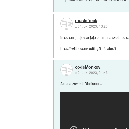
musicfreak
::
31. okt 2023, 16:23
in potem ljudje sanjajo o miru na svetu ce s
https://twitter.com/redflagf1_/status/1...
codeMonkey
::
31. okt 2023, 21:48
Se zna zavirati Ricciardo...