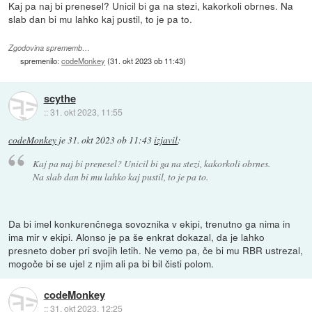
Kaj pa naj bi prenesel? Unicil bi ga na stezi, kakorkoli obrnes. Na
slab dan bi mu lahko kaj pustil, to je pa to.
Zgodovina sprememb…
spremenilo:
codeMonkey
(
31. okt 2023 ob 11:43
)
scythe
::
31. okt 2023, 11:55
codeMonkey
je
31. okt 2023 ob 11:43
izjavil
:
Kaj pa naj bi prenesel? Unicil bi ga na stezi, kakorkoli obrnes.
Na slab dan bi mu lahko kaj pustil, to je pa to.
Da bi imel konkurenčnega sovoznika v ekipi, trenutno ga nima in
ima mir v ekipi. Alonso je pa še enkrat dokazal, da je lahko
presneto dober pri svojih letih. Ne vemo pa, če bi mu RBR ustrezal,
mogoče bi se ujel z njim ali pa bi bil čisti polom.
codeMonkey
::
31. okt 2023, 12:25