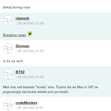
dokaj boring race
ripmork
::
29. okt 2023, 21:23
Breaking news
Skyman
::
29. okt 2023, 21:23
ni 2x za recti
BT52
::
29. okt 2023, 21:24
Max ima rad besedo "lovely" ane. Čudno da se Max in GP ne
pogovarjajo kaj bosta delala jutri po kosilu.
codeMonkey
::
29. okt 2023, 21:27