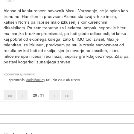
Alonso ni konkurencen sovoznik Maxu. Vprasanje, ce je sploh kdo
trenutno. Hamilton in predvsem Alonso sta svoj vrh ze imela,
kaksen Norris pa rabi se malo izkusenj s konkurencnim
dirkalnikom. Pa sem trenutno za Leclerca, ampak, ceprav je hiter,
mu manjka brezkompromisnost, pa tudi glede odlocnosti, bi lahko
kaj pobral od ekipnega kolega, zato bi IMO tudi zvisel. Max je
talentiran, ze izkusen, predvsem pa mu je zrasla samozavest od
rezultatov kot tudi od okolja, kjer je neverjetno zasciten, in mu
nihce ne upa nicesar reci nazaj, ceprav gre kdaj cez mejo. Zdaj pa
postavi kogarkoli zunanjega zraven.
Zgodovina sprememb…
spremenilo:
codeMonkey
(
31. okt 2023 ob 12:29
)
28
/ 31
««
«
»
»»