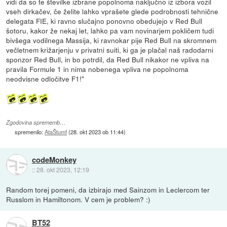
vidi da so te številke izbrane popolnoma naključno iz izbora vozil
vseh dirkačev, če želite lahko vprašete glede podrobnosti tehnične
delegata FIE, ki ravno slučajno ponovno obedujejo v Red Bull
šotoru, kakor že nekaj let, lahko pa vam novinarjem pokličem tudi
bivšega vodilnega Massija, ki ravnokar pije Red Bull na skromnem
večletnem križarjenju v privatni suiti, ki ga je plačal naš radodarni
sponzor Red Bull, in bo potrdil, da Red Bull nikakor ne vpliva na
pravila Formule 1 in nima nobenega vpliva ne popolnoma
neodvisne odločitve F1!"
Zgodovina sprememb…
spremenilo:
AtaŠtumf
(
28. okt 2023 ob 11:44
)
codeMonkey
::
28. okt 2023, 12:19
Random torej pomeni, da izbirajo med Sainzom in Leclercom ter
Russlom in Hamiltonom. V cem je problem? :)
BT52