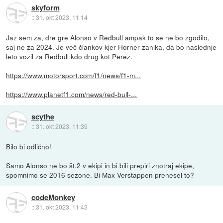
skyform
::
31. okt 2023, 11:14
Jaz sem za, dre gre Alonso v Redbull ampak to se ne bo zgodilo,
saj ne za 2024. Je več člankov kjer Horner zanika, da bo naslednje
leto vozil za Redbull kdo drug kot Perez.
https://www.motorsport.com/f1/news/f1-m...
https://www.planetf1.com/news/red-bull-...
scythe
::
31. okt 2023, 11:39
Bilo bi odlično!
Samo Alonso ne bo št.2 v ekipi in bi bili prepiri znotraj ekipe,
spomnimo se 2016 sezone. Bi Max Verstappen prenesel to?
codeMonkey
::
31. okt 2023, 11:43