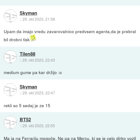
Skyman
::
29. okt 2023, 21:58
Upam da imajo vredu zavarovalnico predvsem agenta,da je prebral
bil drobni tisk
Tilen88
::
29. okt 2023, 22:43
medium gume pa kar držijo :o
Skyman
::
29. okt 2023, 22:47
rekli so 5 sedaj je ze 15
BT52
::
29. okt 2023, 22:55
Ma ja na Ferrariju mogoče. Ne pa na Mercu, ki se je celo dirko vozil