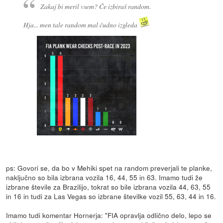
Zakaj bi meril vsem? Če izbiraš random.
Hja... men tale random mal čudno izgleda
ps: Govori se, da bo v Mehiki spet na random preverjali te planke,
naključno so bila izbrana vozila 16, 44, 55 in 63. Imamo tudi že
izbrane števile za Brazilijo, tokrat so bile izbrana vozila 44, 63, 55
in 16 in tudi za Las Vegas so izbrane številke vozil 55, 63, 44 in 16.
Imamo tudi komentar Hornerja: "FIA opravlja odlično delo, lepo se