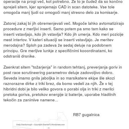
operacije na progi več, kot potrebno. Že to je čudež da so končno
sprejeli sitem, kjer sprejemajo CAD in scan datoteke. Vse tole
omogoča manj ljudi oz omogoči manj stresno delo za komisarje.
Zatorej zakaj bi jih obremenjevali več. Mogoče lahko avtomatizirajo
procedure z merljivi inserti. Samo potem pa smo tam kako se
inserti vstavljajo, kdo jih vstavlja? Kdo jih umerja. Kdo meri pozicije
mest intertov. V kateri situaciji se inserti vstavljajo. Je meritev
merodajna? Sploh pa zadeva že sedaj deluje na podobnem
principu. Gre merljive lunkje z specifičnimi kooordinatami, ko
odstraniš drsnike.
Zaenkrat sitem "tožarjenja" in random tehtanj, preverjanja goriv in
post race scrutineering parametrov deluje zadovoljivo dobro.
Seveda imamo gnila jaboljka in so marsikatere ekipe šle skozi
raznorazne dirke z triki brez, da bomo vedeli za njih. Že v tej
hibridni dobi je bilo veliko govora o porabi olja in triki z merilci
pretoka goriva, pretokov energije iz baterije, uporabe hladilnih
tekočin za zanimive namene...
RB7 gugalnica