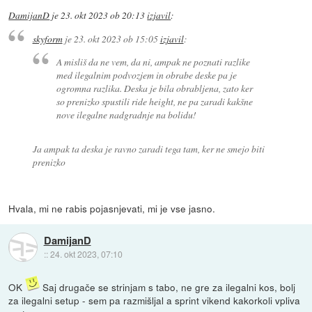
DamijanD
je
23. okt 2023 ob 20:13
izjavil
:
skyform
je
23. okt 2023 ob 15:05
izjavil
:
A misliš da ne vem, da ni, ampak ne poznati razlike
med ilegalnim podvozjem in obrabe deske pa je
ogromna razlika. Deska je bila obrabljena, zato ker
so prenizko spustili ride height, ne pa zaradi kakšne
nove ilegalne nadgradnje na bolidu!
Ja ampak ta deska je ravno zaradi tega tam, ker ne smejo biti
prenizko
Hvala, mi ne rabis pojasnjevati, mi je vse jasno.
DamijanD
::
24. okt 2023, 07:10
OK
Saj drugače se strinjam s tabo, ne gre za ilegalni kos, bolj
za ilegalni setup - sem pa razmišljal a sprint vikend kakorkoli vpliva