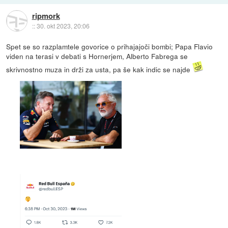
ripmork
::
30. okt 2023, 20:06
Spet se so razplamtele govorice o prihajajoči bombi; Papa Flavio
viden na terasi v debati s Hornerjem, Alberto Fabrega se
skrivnostno muza in drži za usta, pa še kak indic se najde