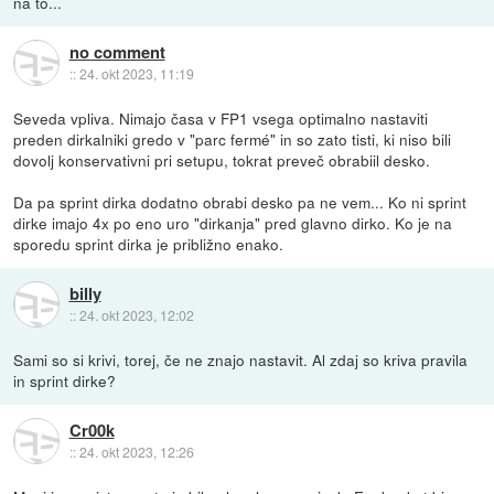
na to...
no comment
::
24. okt 2023, 11:19
Seveda vpliva. Nimajo časa v FP1 vsega optimalno nastaviti
preden dirkalniki gredo v "parc fermé" in so zato tisti, ki niso bili
dovolj konservativni pri setupu, tokrat preveč obrabiil desko.
Da pa sprint dirka dodatno obrabi desko pa ne vem... Ko ni sprint
dirke imajo 4x po eno uro "dirkanja" pred glavno dirko. Ko je na
sporedu sprint dirka je približno enako.
billy
::
24. okt 2023, 12:02
Sami so si krivi, torej, če ne znajo nastavit. Al zdaj so kriva pravila
in sprint dirke?
Cr00k
::
24. okt 2023, 12:26