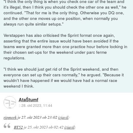
"I think the only thing is when you check one car of the team and
it's illegal, then I think you should check the other one as well," he
continued. "That for me is the only thing. Otherwise you DQ one,
and the other one moves up one position, when normally you
always run quite similar setups."
Verstappen has also criticised the Sprint format once again,
asserting that the entire issue would have been avoided if the
teams were granted more than one practice hour before locking in
their chosen set-ups for the weekend under parc ferme
regulations.
"I think we should just get rid of the Sprint weekend, and then
everyone can set up their cars normally," he argued. "Because it
wouldn't have happened if we would have had a normal race
weekend I think.
AtaŠtumf
::
28. okt 2023, 11:44
ripmork
je
27. okt 2023 ob 23:02
izjavil
:
BT52
je
25. okt 2023 ob 02:42
izjavil
: