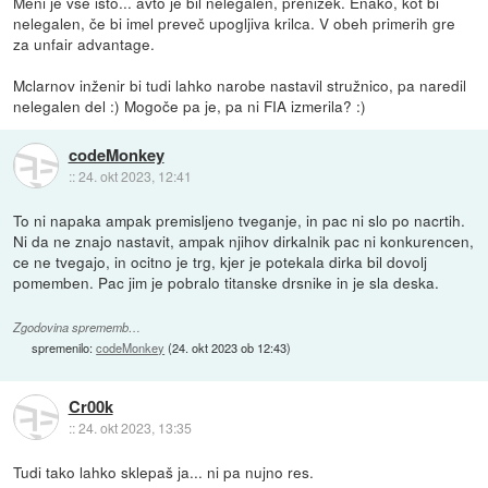
Meni je vse isto... avto je bil nelegalen, prenizek. Enako, kot bi
nelegalen, če bi imel preveč upogljiva krilca. V obeh primerih gre
za unfair advantage.
Mclarnov inženir bi tudi lahko narobe nastavil stružnico, pa naredil
nelegalen del :) Mogoče pa je, pa ni FIA izmerila? :)
codeMonkey
::
24. okt 2023, 12:41
To ni napaka ampak premisljeno tveganje, in pac ni slo po nacrtih.
Ni da ne znajo nastavit, ampak njihov dirkalnik pac ni konkurencen,
ce ne tvegajo, in ocitno je trg, kjer je potekala dirka bil dovolj
pomemben. Pac jim je pobralo titanske drsnike in je sla deska.
Zgodovina sprememb…
spremenilo:
codeMonkey
(
24. okt 2023 ob 12:43
)
Cr00k
::
24. okt 2023, 13:35
Tudi tako lahko sklepaš ja... ni pa nujno res.