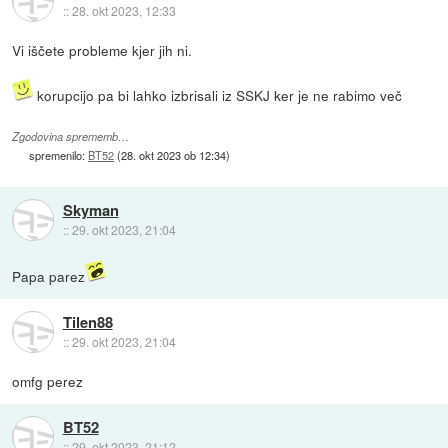
::
28. okt 2023, 12:33
Vi iščete probleme kjer jih ni.
korupcijo pa bi lahko izbrisali iz SSKJ ker je ne rabimo več
Zgodovina sprememb…
spremenilo:
BT52
(
28. okt 2023 ob 12:34
)
Skyman
::
29. okt 2023, 21:04
Papa parez
Tilen88
::
29. okt 2023, 21:04
omfg perez
BT52
::
29. okt 2023, 21:12