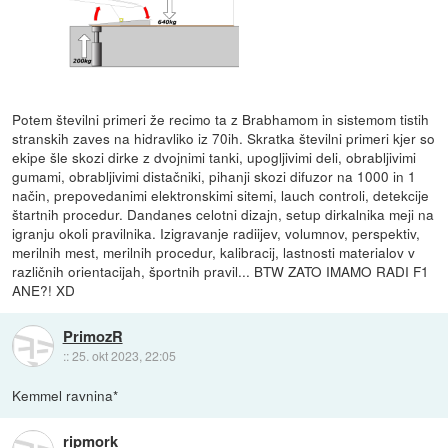
Potem številni primeri že recimo ta z Brabhamom in sistemom tistih
stranskih zaves na hidravliko iz 70ih. Skratka številni primeri kjer so
ekipe šle skozi dirke z dvojnimi tanki, upogljivimi deli, obrabljivimi
gumami, obrabljivimi distačniki, pihanji skozi difuzor na 1000 in 1
način, prepovedanimi elektronskimi sitemi, lauch controli, detekcije
štartnih procedur. Dandanes celotni dizajn, setup dirkalnika meji na
igranju okoli pravilnika. Izigravanje radiijev, volumnov, perspektiv,
merilnih mest, merilnih procedur, kalibracij, lastnosti materialov v
različnih orientacijah, športnih pravil... BTW ZATO IMAMO RADI F1
ANE?! XD
PrimozR
::
25. okt 2023, 22:05
Kemmel ravnina*
ripmork