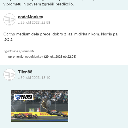
v prometu in povsem zgrešili predikcijo.
codeMonkey
::
29. okt 2023, 22:58
Ocitno medium dela precej dobro z lazjim dirkalnikom. Norris pa
DOD.
Zgodovina sprememb…
spremenilo:
codeMonkey
(
29. okt 2023 ob 22:58
)
Tilen88
::
30. okt 2023, 18:10