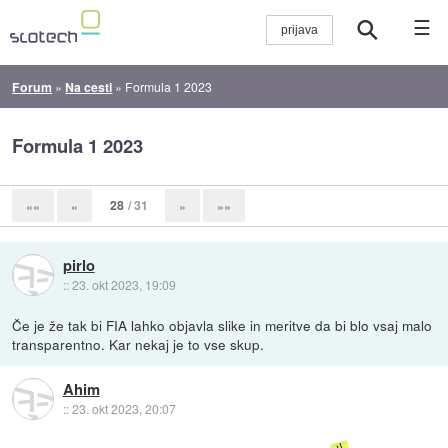
☰
Forum
»
Na cesti
»
Formula 1 2023
Formula 1 2023
28
/ 31
««
«
»
»»
pirlo
::
23. okt 2023, 19:09
Če je že tak bi FIA lahko objavla slike in meritve da bi blo vsaj malo
transparentno. Kar nekaj je to vse skup.
Ahim
::
23. okt 2023, 20:07