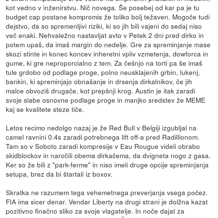
kot vedno v inženirstvu. Nič novega. Še posebej od kar pa je tu
budget cap postane kompromis že toliko bolj težaven. Mogoče tudi
dejstvo, da so spremenljivi riziki, ki so jih bili vajeni do sedaj niso
več enaki. Nehvaležno nastavljat avto v Petek 2 dni pred dirko in
potem upaš, da imaš margin do nedelje. Gre za spreminjanje mase
skozi stinte in konec koncev inheretni vpliv vzmetenja, dowforca in
gume, ki gre neproporcialno z tem. Za češnjo na torti pa še imaš
tule grdobo od podlage proge, polno neusklajenih grbin, lukenj,
bankin, ki spreminjajo obnašanje in drsenja dirkalnikov, če jih
malce obvoziš drugače, kot prepšnji krog. Austin je itak zaradi
svoje slabe osnovne podlage proge in manjko sredstev že MEME
kaj se kvalitete steze tiče.
Letos recimo nedolgo nazaj je že Red Bull v Belgiji izgubljal na
camel ravnini 0.4s zaradi potrebnega lift off-a pred Radillionom.
Tam so v Soboto zaradi kompresije v Eau Rougue videli obrabo
skidblockov in naročili obema dirkačema, da dvigneta nogo z gasa.
Ker so že bili z "park-ferme" in niso imeli druge opcije spreminjanja
setupa, brez da bi štartali iz boxov.
Skratka ne razumem tega vehemetnega preverjanja vsega počez.
FIA ima sicer denar. Vendar Liberty na drugi strani je dolžna kazat
pozitivno finačno sliko za svoje vlagatelje. In noče dajat za