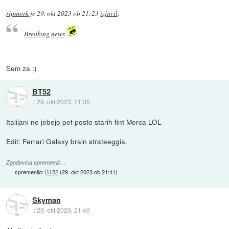
ripmork
je
29. okt 2023 ob 21:23
izjavil
:
Breaking news
Sem za :)
BT52
::
29. okt 2023, 21:35
Italijani ne jebejo pet posto starih fint Merca LOL
Edit: Ferrari Galaxy brain strateeggia.
Zgodovina sprememb…
spremenilo:
BT52
(
29. okt 2023 ob 21:41
)
Skyman
::
29. okt 2023, 21:49