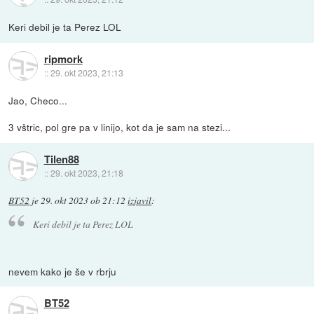
Keri debil je ta Perez LOL
ripmork
::
29. okt 2023, 21:13
Jao, Checo...
3 vštric, pol gre pa v linijo, kot da je sam na stezi...
Tilen88
::
29. okt 2023, 21:18
BT52
je
29. okt 2023 ob 21:12
izjavil
:
Keri debil je ta Perez LOL
nevem kako je še v rbrju
BT52