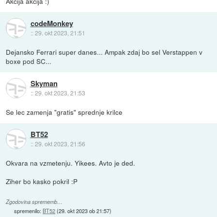
Akcija akcija :)
codeMonkey
::
29. okt 2023, 21:51
Dejansko Ferrari super danes... Ampak zdaj bo sel Verstappen v
boxe pod SC...
Skyman
::
29. okt 2023, 21:53
Se lec zamenja "gratis" sprednje krilce
BT52
::
29. okt 2023, 21:56
Okvara na vzmetenju. Yikees. Avto je ded.
Ziher bo kasko pokril :P
Zgodovina sprememb…
spremenilo:
BT52
(
29. okt 2023 ob 21:57
)