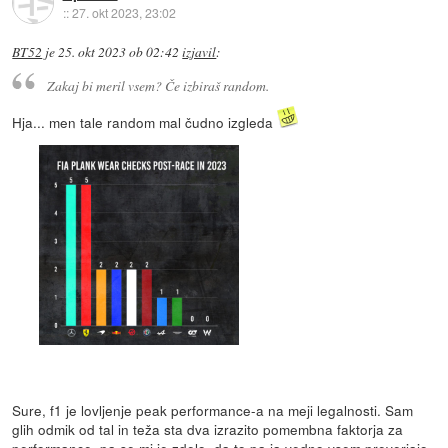
::
27. okt 2023, 23:02
BT52
je
25. okt 2023 ob 02:42
izjavil
:
Zakaj bi meril vsem? Če izbiraš random.
Hja... men tale random mal čudno izgleda
Sure, f1 je lovljenje peak performance-a na meji legalnosti. Sam
glih odmik od tal in teža sta dva izrazito pomembna faktorja za
performance, pa se mi je zdelo, da to pa ja vedno vsem preverjajo.