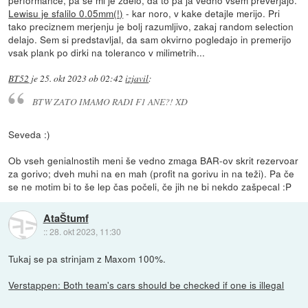
Lewisu je sfalilo 0.05mm(!)
- kar noro, v kake detajle merijo. Pri
tako preciznem merjenju je bolj razumljivo, zakaj random selection
delajo. Sem si predstavljal, da sam okvirno pogledajo in premerijo
vsak plank po dirki na toleranco v milimetrih...
BT52
je
25. okt 2023 ob 02:42
izjavil
:
BTW ZATO IMAMO RADI F1 ANE?! XD
Seveda :)
Ob vseh genialnostih meni še vedno zmaga BAR-ov skrit rezervoar
za gorivo; dveh muhi na en mah (profit na gorivu in na teži). Pa če
se ne motim bi to še lep čas počeli, če jih ne bi nekdo zašpecal :P
AtaŠtumf
::
28. okt 2023, 11:30
Tukaj se pa strinjam z Maxom 100%.
Verstappen: Both team's cars should be checked if one is illegal