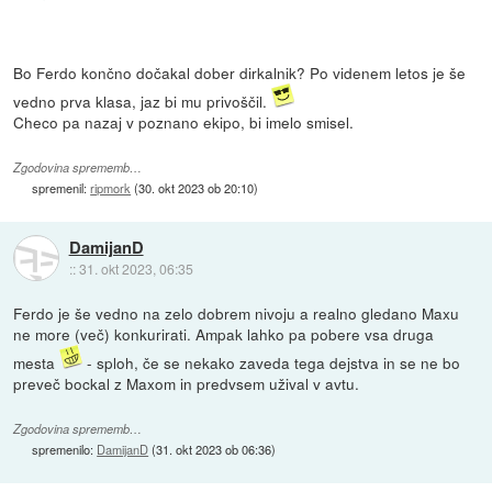
Bo Ferdo končno dočakal dober dirkalnik? Po videnem letos je še
vedno prva klasa, jaz bi mu privoščil.
Checo pa nazaj v poznano ekipo, bi imelo smisel.
Zgodovina sprememb…
spremenil:
ripmork
(
30. okt 2023 ob 20:10
)
DamijanD
::
31. okt 2023, 06:35
Ferdo je še vedno na zelo dobrem nivoju a realno gledano Maxu
ne more (več) konkurirati. Ampak lahko pa pobere vsa druga
mesta
- sploh, če se nekako zaveda tega dejstva in se ne bo
preveč bockal z Maxom in predvsem užival v avtu.
Zgodovina sprememb…
spremenilo:
DamijanD
(
31. okt 2023 ob 06:36
)