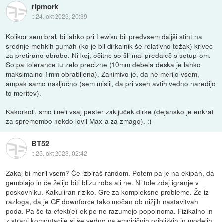
ripmork
::
24. okt 2023, 20:39
Kolikor sem bral, bi lahko pri Lewisu bil predvsem daljši stint na
srednje mehkih gumah (ko je bil dirkalnik še relativno težak) krivec
za pretirano obrabo. Ni kej, očitno so šli mal predaleč s setup-om.
So pa tolerance tu zelo precizne (10mm debela deska je lahko
maksimalno 1mm obrabljena). Zanimivo je, da ne merijo vsem,
ampak samo naključno (sem mislil, da pri vseh avtih vedno naredijo
to meritev).
Kakorkoli, smo imeli vsaj pester zaključek dirke (dejansko je enkrat
za spremembo nekdo lovil Max-a za zmago). :)
BT52
::
25. okt 2023, 02:42
Zakaj bi meril vsem? Če izbiraš random. Potem pa je na ekipah, da
gemblajo in če želijo biti blizu roba ali ne. Ni tole zdaj igranje v
peskovniku. Kalkuliran riziko. Gre za kompleksne probleme. Že iz
razloga, da je GF downforce tako močan ob nižjih nastavitvah
poda. Pa še ta efekt(e) ekipe ne razumejo popolnoma. Fizikalno in
z strani komputacije si še vedno na empiričnih približkih in modelih,