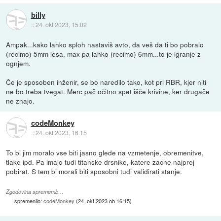
billy
::
24. okt 2023, 15:02
Ampak...kako lahko sploh nastaviš avto, da veš da ti bo pobralo
(recimo) 5mm lesa, max pa lahko (recimo) 6mm...to je igranje z
ognjem.
Če je sposoben inženir, se bo naredilo tako, kot pri RBR, kjer niti
ne bo treba tvegat. Merc pač očitno spet išče krivine, ker drugače
ne znajo.
codeMonkey
::
24. okt 2023, 16:15
To bi jim moralo vse biti jasno glede na vzmetenje, obremenitve,
tlake ipd. Pa imajo tudi titanske drsnike, katere zacne najprej
pobirat. S tem bi morali biti sposobni tudi validirati stanje.
Zgodovina sprememb…
spremenilo:
codeMonkey
(
24. okt 2023 ob 16:15
)