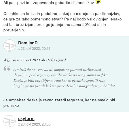
Ali pa - pazi to - zapovedala gabarite distancnikov
Ce lahko za krilca in podobno, zakaj ne morejo za par flohajzlov,
ce gre za tako pomembno stvar? Pa naj bodo vsi dvignjeni enako
od tal, brez izjem, brez goljufanja, ne samo 50% od stirih
preverjenih.
DamijanD
::
23. okt 2023, 20:13
skyform
je
23. okt 2023 ob 15:05
izjavil
:
A misliš da ne vem, da ni, ampak ne poznati razlike med
ilegalnim podvozjem in obrabe deske pa je ogromna razlika.
Deska je bila obrabljena, zato ker so prenizko spustili ride
height, ne pa zaradi kakšne nove ilegalne nadgradnje na bolidu!
Ja ampak ta deska je ravno zaradi tega tam, ker ne smejo biti
prenizko
skyform
::
23. okt 2023, 23:50