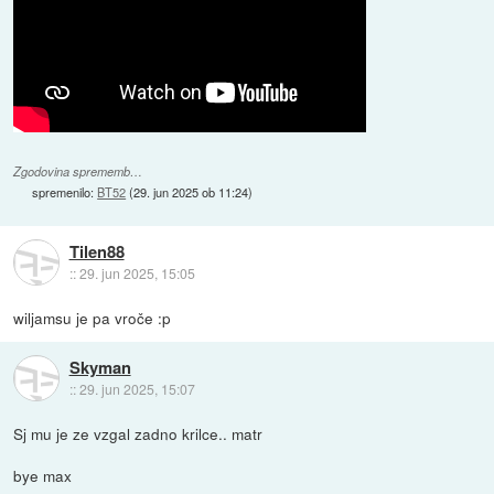
Zgodovina sprememb…
spremenilo:
BT52
(
29. jun 2025 ob 11:24
)
Tilen88
::
29. jun 2025, 15:05
wiljamsu je pa vroče :p
Skyman
::
29. jun 2025, 15:07
Sj mu je ze vzgal zadno krilce.. matr
bye max