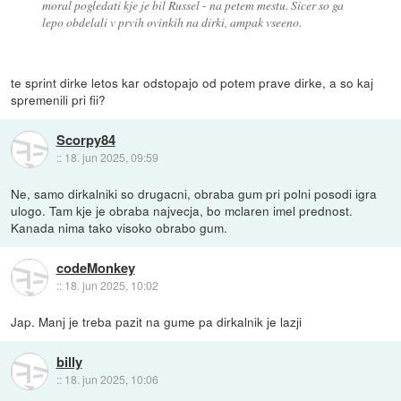
moral pogledati kje je bil Russel - na petem mestu. Sicer so ga
lepo obdelali v prvih ovinkih na dirki, ampak vseeno.
te sprint dirke letos kar odstopajo od potem prave dirke, a so kaj
spremenili pri fii?
Scorpy84
::
18. jun 2025, 09:59
Ne, samo dirkalniki so drugacni, obraba gum pri polni posodi igra
ulogo. Tam kje je obraba najvecja, bo mclaren imel prednost.
Kanada nima tako visoko obrabo gum.
codeMonkey
::
18. jun 2025, 10:02
Jap. Manj je treba pazit na gume pa dirkalnik je lazji
billy
::
18. jun 2025, 10:06