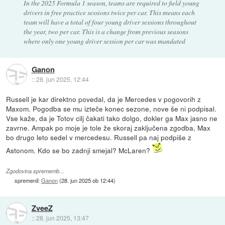
In the 2025 Formula 1 season, teams are required to field young
drivers in free practice sessions twice per car. This means each
team will have a total of four young driver sessions throughout
the year, two per car. This is a change from previous seasons
where only one young driver session per car was mandated
Ganon
::
28. jun 2025, 12:44
Russell je kar direktno povedal, da je Mercedes v pogovorih z
Maxom. Pogodba se mu izteče konec sezone, nove še ni podpisal.
Vse kaže, da je Totov cilj čakati tako dolgo, dokler ga Max jasno ne
zavrne. Ampak po moje je tole že skoraj zaključena zgodba, Max
bo drugo leto sedel v mercedesu. Russell pa naj podpiše z
Astonom. Kdo se bo zadnji smejal? McLaren?
Zgodovina sprememb…
spremenil:
Ganon
(
28. jun 2025 ob 12:44
)
ZveeZ
::
28. jun 2025, 13:47