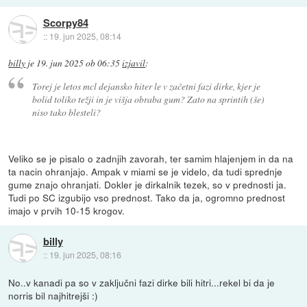
Scorpy84
::
19. jun 2025, 08:14
billy
je
19. jun 2025 ob 06:35
izjavil
:
Torej je letos mcl dejansko hiter le v začetni fazi dirke, kjer je
bolid toliko težji in je višja obraba gum? Zato na sprintih (še)
niso tako blesteli?
Veliko se je pisalo o zadnjih zavorah, ter samim hlajenjem in da na
ta nacin ohranjajo. Ampak v miami se je videlo, da tudi sprednje
gume znajo ohranjati. Dokler je dirkalnik tezek, so v prednosti ja.
Tudi po SC izgubijo vso prednost. Tako da ja, ogromno prednost
imajo v prvih 10-15 krogov.
billy
::
19. jun 2025, 08:16
No..v kanadi pa so v zaključni fazi dirke bili hitri...rekel bi da je
norris bil najhitrejši :)