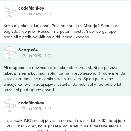
codeMonkey
::
17. jun 2025, 16:16
Kako ni pokazal kaj dosti. Pole na sprintu v Miamiju? Sem moral
pogledati kje je bil Russel - na petem mestu. Sicer so ga lepo
obdelali v prvih ovinkih na dirki, ampak vseeno.
Scorpy84
::
17. jun 2025, 16:32
Ali drugace, za novinca se je zelo dober izkazal. Ni pa pokazal
takega talenta kot max, sploh pa ham prvo sezono. Problem je, da
sta dva za novince dvignila visoko lestvico. Sploh pa prvi se
unicuje kariero in zdaj izjava issacka, da nebi sel v red bull. 5 let
nazaj, bi pa drugace govoril.
codeMonkey
::
17. jun 2025, 16:43
Ja, ampak IMO precej povrsna ocena. Lewis je letnik 85, torej je bil
l. 2007 star 22 let, ko je prisel v McLaren in delal dezave Alonsu.