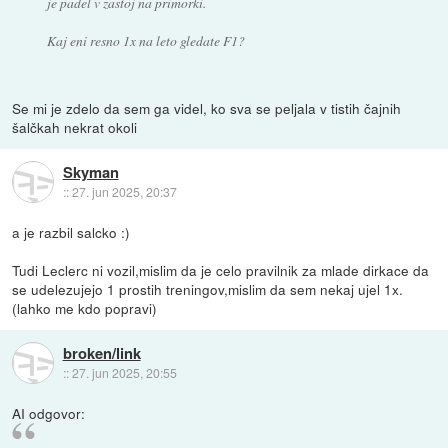
je padel v zastoj na primorki.
Kaj eni resno 1x na leto gledate F1?
Se mi je zdelo da sem ga videl, ko sva se peljala v tistih čajnih
šalčkah nekrat okoli
Skyman
::
27. jun 2025, 20:37
a je razbil salcko :)
Tudi Leclerc ni vozil,mislim da je celo pravilnik za mlade dirkace da
se udelezujejo 1 prostih treningov,mislim da sem nekaj ujel 1x.
(lahko me kdo popravi)
broken/link
::
27. jun 2025, 20:55
AI odgovor: