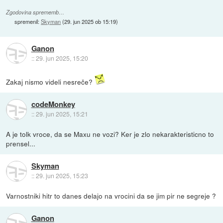
Zgodovina sprememb…
spremenil:
Skyman
(
29. jun 2025 ob 15:19
)
Ganon
::
29. jun 2025, 15:20
Zakaj nismo videli nesreče?
codeMonkey
::
29. jun 2025, 15:21
A je tolk vroce, da se Maxu ne vozi? Ker je zlo nekarakteristicno to
prensel...
Skyman
::
29. jun 2025, 15:23
Varnostniki hitr to danes delajo na vrocini da se jim pir ne segreje ?
Ganon