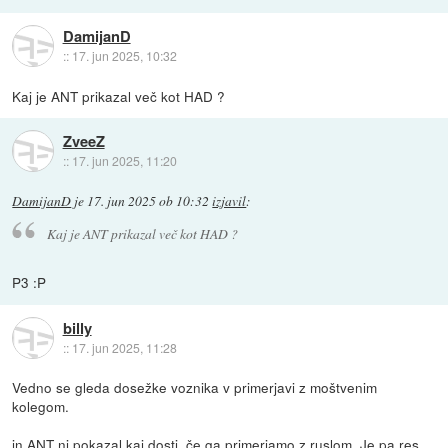
DamijanD
::
17. jun 2025, 10:32
Kaj je ANT prikazal več kot HAD ?
ZveeZ
::
17. jun 2025, 11:20
DamijanD
je
17. jun 2025 ob 10:32
izjavil
:
Kaj je ANT prikazal več kot HAD ?
P3 :P
billy
::
17. jun 2025, 11:28
Vedno se gleda dosežke voznika v primerjavi z moštvenim
kolegom.
in ANT ni pokazal kaj dosti, če ga primerjamo z ruslom. Je pa res,