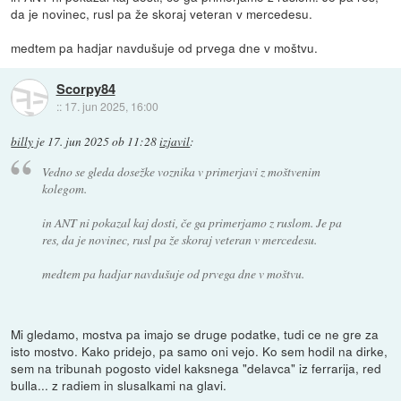
da je novinec, rusl pa že skoraj veteran v mercedesu.
medtem pa hadjar navdušuje od prvega dne v moštvu.
Scorpy84
::
17. jun 2025, 16:00
billy
je
17. jun 2025 ob 11:28
izjavil
:
Vedno se gleda dosežke voznika v primerjavi z moštvenim
kolegom.
in ANT ni pokazal kaj dosti, če ga primerjamo z ruslom. Je pa
res, da je novinec, rusl pa že skoraj veteran v mercedesu.
medtem pa hadjar navdušuje od prvega dne v moštvu.
Mi gledamo, mostva pa imajo se druge podatke, tudi ce ne gre za
isto mostvo. Kako pridejo, pa samo oni vejo. Ko sem hodil na dirke,
sem na tribunah pogosto videl kaksnega "delavca" iz ferrarija, red
bulla... z radiem in slusalkami na glavi.