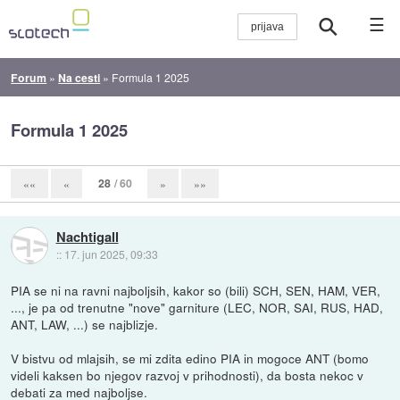
☰
Forum
»
Na cesti
»
Formula 1 2025
Formula 1 2025
28
/ 60
««
«
»
»»
Nachtigall
::
17. jun 2025, 09:33
PIA se ni na ravni najboljsih, kakor so (bili) SCH, SEN, HAM, VER,
..., je pa od trenutne "nove" garniture (LEC, NOR, SAI, RUS, HAD,
ANT, LAW, ...) se najblizje.
V bistvu od mlajsih, se mi zdita edino PIA in mogoce ANT (bomo
videli kaksen bo njegov razvoj v prihodnosti), da bosta nekoc v
debati za med najboljse.