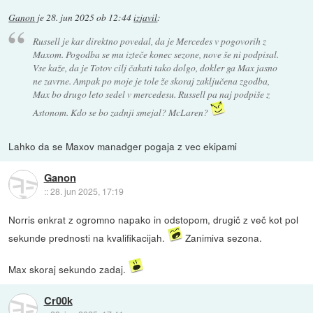
Ganon
je
28. jun 2025 ob 12:44
izjavil
:
Russell je kar direktno povedal, da je Mercedes v pogovorih z
Maxom. Pogodba se mu izteče konec sezone, nove še ni podpisal.
Vse kaže, da je Totov cilj čakati tako dolgo, dokler ga Max jasno
ne zavrne. Ampak po moje je tole že skoraj zaključena zgodba,
Max bo drugo leto sedel v mercedesu. Russell pa naj podpiše z
Astonom. Kdo se bo zadnji smejal? McLaren?
Lahko da se Maxov manadger pogaja z vec ekipami
Ganon
::
28. jun 2025, 17:19
Norris enkrat z ogromno napako in odstopom, drugič z več kot pol
sekunde prednosti na kvalifikacijah.
Zanimiva sezona.
Max skoraj sekundo zadaj.
Cr00k