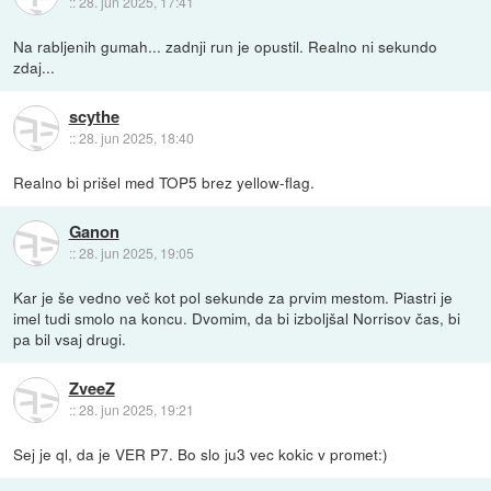
::
28. jun 2025, 17:41
Na rabljenih gumah... zadnji run je opustil. Realno ni sekundo
zdaj...
scythe
::
28. jun 2025, 18:40
Realno bi prišel med TOP5 brez yellow-flag.
Ganon
::
28. jun 2025, 19:05
Kar je še vedno več kot pol sekunde za prvim mestom. Piastri je
imel tudi smolo na koncu. Dvomim, da bi izboljšal Norrisov čas, bi
pa bil vsaj drugi.
ZveeZ
::
28. jun 2025, 19:21
Sej je ql, da je VER P7. Bo slo ju3 vec kokic v promet:)