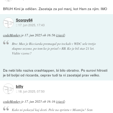
BRUH Kimi je odličen. Zaostaja za pol manj, kot Ham za njim. IMO
Scorpy84
::
17. jun 2025, 17:43
codeMonkey
je
17. jun 2025 ob 16:56
izjavil
:
Btw: Max je Ricciarda premagal po tockah v WDC sele tretjo
skupno sezono, po tem ko je prisel v RB. Ko je bil star 21 let.
Vidite vzorec?
Da nebi bilo naziva crashtappen, bi bilo obratno. Po surovi hitrosti
je bil boljsi od riccarda, ceprav tudi ta ni zaostajal prav veliko.
billy
::
18. jun 2025, 07:50
codeMonkey
je
17. jun 2025 ob 16:16
izjavil
:
Kako ni pokazal kaj dosti. Pole na sprintu v Miamiju? Sem