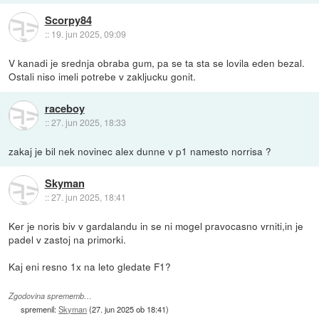
Scorpy84
::
19. jun 2025, 09:09
V kanadi je srednja obraba gum, pa se ta sta se lovila eden bezal.
Ostali niso imeli potrebe v zakljucku gonit.
raceboy
::
27. jun 2025, 18:33
zakaj je bil nek novinec alex dunne v p1 namesto norrisa ?
Skyman
::
27. jun 2025, 18:41
Ker je noris biv v gardalandu in se ni mogel pravocasno vrniti,in je
padel v zastoj na primorki.
Kaj eni resno 1x na leto gledate F1?
Zgodovina sprememb…
spremenil:
Skyman
(
27. jun 2025 ob 18:41
)