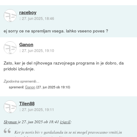
raceboy
::
27. jun 2025, 18:46
ej sorry ce ne spremljam vsega. lahko vseeno poves ?
Ganon
::
27. jun 2025, 19:10
Zato, ker je del njihovega razvojnega programa in je dobro, da
pridobi izkušnje.
Zgodovina sprememb…
spremenil:
Ganon
(
27. jun 2025 ob 19:10
)
Tilen88
::
27. jun 2025, 19:11
Skyman
je
27. jun 2025 ob 18:41
izjavil
:
Ker je noris biv v gardalandu in se ni mogel pravocasno vrniti,in