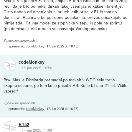
Max je res prisel v F1 mlad, ampak v Torro Rosso in ne mores zdaj
reci, da je bilo po nekaj dirkah takoj vsem jasno kaksen talent je.
Cisto noben od omenjenih ni pri teh letih prisel v F1 in totalno
dominiral. Pac malo bo potrebno pocakati tu, prevec pricakujete od
Kimija zdaj. Pa ima model ze stopnicke v zepu in pole na sprintu
(pri dominaciji McLarna in vmesavanju Verstappna celo)
Zgodovina sprememb…
spremenilo:
codeMonkey
(
17. jun 2025 ob 16:45
)
codeMonkey
::
17. jun 2025, 16:56
Btw: Max je Ricciarda premagal po tockah v WDC sele tretjo
skupno sezono, po tem ko je prisel v RB. Ko je bil star 21 let. Vidite
vzorec?
Zgodovina sprememb…
spremenilo:
codeMonkey
(
17. jun 2025 ob 16:57
)
BT52
::
17. jun 2025, 17:09