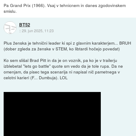
Pa Grand Prix (1966). Vsaj v tehnicnem in danes zgodovinskem
smislu.
BT52
::
29. jun 2025, 11:23
Plus ženska je tehnični leader ki spi z glavnim karakterjem... BRUH
(dober zgleda za ženske v STEM, ko libtardi hočejo povedat)
Ko sem slišal Brad Pitt in da je on voznik, pa ko je v trailerju
izblebetal "lets go battle" quote sm vedo da je tole rupa. Da ne
omenjam, da pisec tega scenarija ni napisal nič pametnega v
celotni karieri (F... Dumbuja). LOL