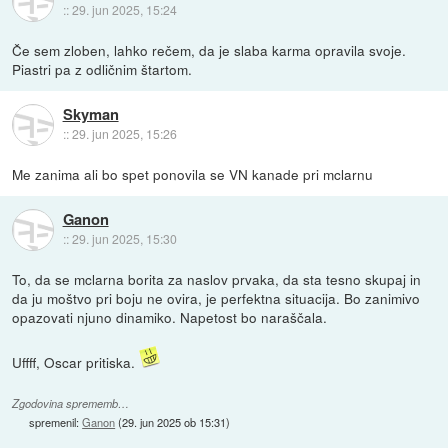
::
29. jun 2025, 15:24
Če sem zloben, lahko rečem, da je slaba karma opravila svoje.
Piastri pa z odličnim štartom.
Skyman
::
29. jun 2025, 15:26
Me zanima ali bo spet ponovila se VN kanade pri mclarnu
Ganon
::
29. jun 2025, 15:30
To, da se mclarna borita za naslov prvaka, da sta tesno skupaj in
da ju moštvo pri boju ne ovira, je perfektna situacija. Bo zanimivo
opazovati njuno dinamiko. Napetost bo naraščala.
Uffff, Oscar pritiska.
Zgodovina sprememb…
spremenil:
Ganon
(
29. jun 2025 ob 15:31
)