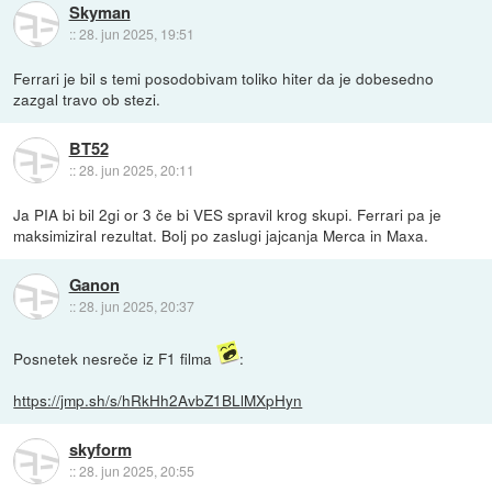
Skyman
::
28. jun 2025, 19:51
Ferrari je bil s temi posodobivam toliko hiter da je dobesedno
zazgal travo ob stezi.
BT52
::
28. jun 2025, 20:11
Ja PIA bi bil 2gi or 3 če bi VES spravil krog skupi. Ferrari pa je
maksimiziral rezultat. Bolj po zaslugi jajcanja Merca in Maxa.
Ganon
::
28. jun 2025, 20:37
Posnetek nesreče iz F1 filma
:
https://jmp.sh/s/hRkHh2AvbZ1BLlMXpHyn
skyform
::
28. jun 2025, 20:55