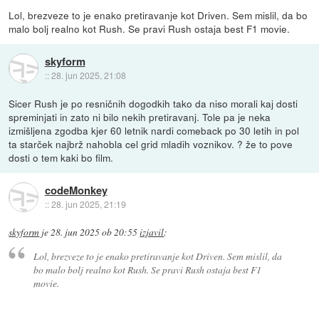
Lol, brezveze to je enako pretiravanje kot Driven. Sem mislil, da bo
malo bolj realno kot Rush. Se pravi Rush ostaja best F1 movie.
skyform
::
28. jun 2025, 21:08
Sicer Rush je po resničnih dogodkih tako da niso morali kaj dosti
spreminjati in zato ni bilo nekih pretiravanj. Tole pa je neka
izmišljena zgodba kjer 60 letnik nardi comeback po 30 letih in pol
ta starček najbrž nahobla cel grid mladih voznikov. ? že to pove
dosti o tem kaki bo film.
codeMonkey
::
28. jun 2025, 21:19
skyform
je
28. jun 2025 ob 20:55
izjavil
:
Lol, brezveze to je enako pretiravanje kot Driven. Sem mislil, da
bo malo bolj realno kot Rush. Se pravi Rush ostaja best F1
movie.