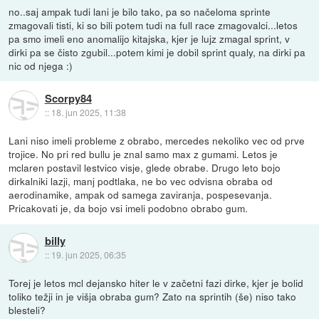
no..saj ampak tudi lani je bilo tako, pa so načeloma sprinte
zmagovali tisti, ki so bili potem tudi na full race zmagovalci...letos
pa smo imeli eno anomalijo kitajska, kjer je lujz zmagal sprint, v
dirki pa se čisto zgubil...potem kimi je dobil sprint qualy, na dirki pa
nic od njega :)
Scorpy84
::
18. jun 2025, 11:38
Lani niso imeli probleme z obrabo, mercedes nekoliko vec od prve
trojice. No pri red bullu je znal samo max z gumami. Letos je
mclaren postavil lestvico visje, glede obrabe. Drugo leto bojo
dirkalniki lazji, manj podtlaka, ne bo vec odvisna obraba od
aerodinamike, ampak od samega zaviranja, pospesevanja.
Pricakovati je, da bojo vsi imeli podobno obrabo gum.
billy
::
19. jun 2025, 06:35
Torej je letos mcl dejansko hiter le v začetni fazi dirke, kjer je bolid
toliko težji in je višja obraba gum? Zato na sprintih (še) niso tako
blesteli?