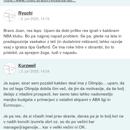
Ryuchi
::
2. jun 2025, 14:19
Bravo Joan, res lepo. Upam da dobi priliko res igrati v kakšnem
NBA klubu. Bo pa najprej napad problem. Se pa, glede na leta in
predispozicije vsekakor z leti (in dodatnimi mišicami) lahko razvije
vsaj v igralca tipa Gafford. Če ima roke hitre v obrambi, bo to
pridobil, za sprejem žoge, tudi v napadu.
Kurzweil
::
2. jun 2025, 14:24
Ja super, sicer sem pozabil kakšen deal ima z Olimpijo... upam, da
bo od tega Olimpija dobila čim več, da jim da motivacije, da še bolj
delajo z mladimi prospecti, ker samo tako lahko nadomestijo
manjko budgeta v primerjavi z ostalimi ekipami v ABA ligi in
Eurocupu...
Je pa res, da si včasih imel prav skavte, danes pa je to bolj kot ne
v naših koncih izumrla obrt oz. so do po večini kar
managerji/agencije... kar v veliki večini ni OK.