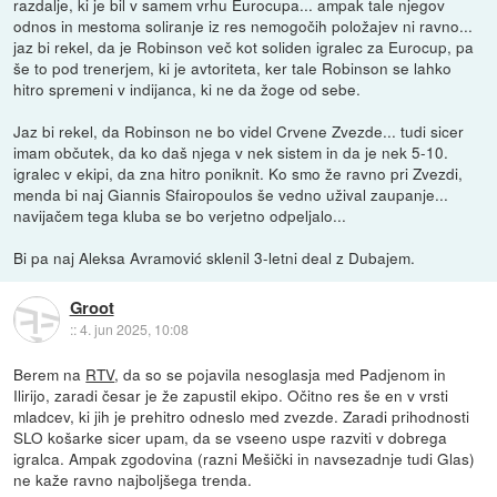
razdalje, ki je bil v samem vrhu Eurocupa... ampak tale njegov
odnos in mestoma soliranje iz res nemogočih položajev ni ravno...
jaz bi rekel, da je Robinson več kot soliden igralec za Eurocup, pa
še to pod trenerjem, ki je avtoriteta, ker tale Robinson se lahko
hitro spremeni v indijanca, ki ne da žoge od sebe.
Jaz bi rekel, da Robinson ne bo videl Crvene Zvezde... tudi sicer
imam občutek, da ko daš njega v nek sistem in da je nek 5-10.
igralec v ekipi, da zna hitro poniknit. Ko smo že ravno pri Zvezdi,
menda bi naj Giannis Sfairopoulos še vedno užival zaupanje...
navijačem tega kluba se bo verjetno odpeljalo...
Bi pa naj Aleksa Avramović sklenil 3-letni deal z Dubajem.
Groot
::
4. jun 2025, 10:08
Berem na
RTV
, da so se pojavila nesoglasja med Padjenom in
Ilirijo, zaradi česar je že zapustil ekipo. Očitno res še en v vrsti
mladcev, ki jih je prehitro odneslo med zvezde. Zaradi prihodnosti
SLO košarke sicer upam, da se vseeno uspe razviti v dobrega
igralca. Ampak zgodovina (razni Mešički in navsezadnje tudi Glas)
ne kaže ravno najboljšega trenda.