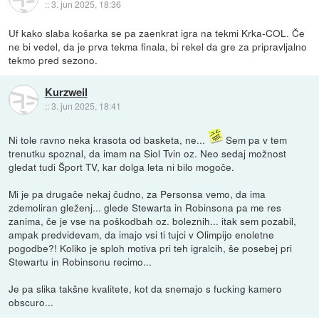
::
3. jun 2025, 18:36
Uf kako slaba košarka se pa zaenkrat igra na tekmi Krka-COL. Če
ne bi vedel, da je prva tekma finala, bi rekel da gre za pripravljalno
tekmo pred sezono.
Kurzweil
::
3. jun 2025, 18:41
Ni tole ravno neka krasota od basketa, ne...
Sem pa v tem
trenutku spoznal, da imam na Siol Tvin oz. Neo sedaj možnost
gledat tudi Šport TV, kar dolga leta ni bilo mogoče.
Mi je pa drugače nekaj čudno, za Personsa vemo, da ima
zdemoliran gleženj... glede Stewarta in Robinsona pa me res
zanima, če je vse na poškodbah oz. boleznih... itak sem pozabil,
ampak predvidevam, da imajo vsi ti tujci v Olimpijo enoletne
pogodbe?! Koliko je sploh motiva pri teh igralcih, še posebej pri
Stewartu in Robinsonu recimo...
Je pa slika takšne kvalitete, kot da snemajo s fucking kamero
obscuro...