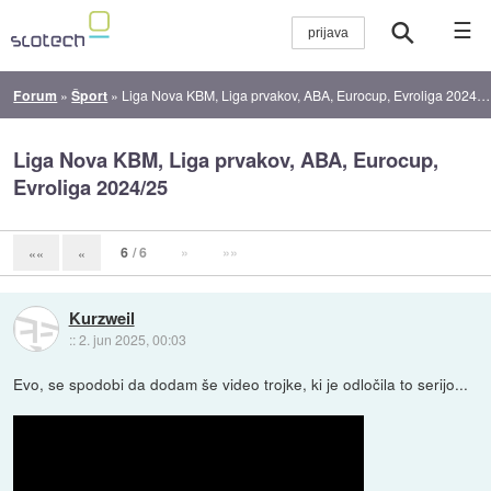
☰
Forum
»
Šport
»
Liga Nova KBM, Liga prvakov, ABA, Eurocup, Evroliga 2024/25
Liga Nova KBM, Liga prvakov, ABA, Eurocup,
Evroliga 2024/25
6
/ 6
»
»»
««
«
Kurzweil
::
2. jun 2025, 00:03
Evo, se spodobi da dodam še video trojke, ki je odločila to serijo...