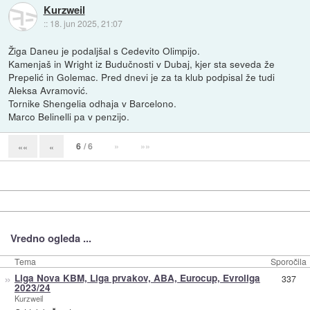
Kurzweil
::
18. jun 2025, 21:07
Žiga Daneu je podaljšal s Cedevito Olimpijo.
Kamenjaš in Wright iz Budučnosti v Dubaj, kjer sta seveda že
Prepelić in Golemac. Pred dnevi je za ta klub podpisal že tudi
Aleksa Avramović.
Tornike Shengelia odhaja v Barcelono.
Marco Belinelli pa v penzijo.
6
/ 6
»
»»
««
«
Vredno ogleda ...
Tema
Sporočila
»
Liga Nova KBM, Liga prvakov, ABA, Eurocup, Evroliga
337
2023/24
Kurzweil