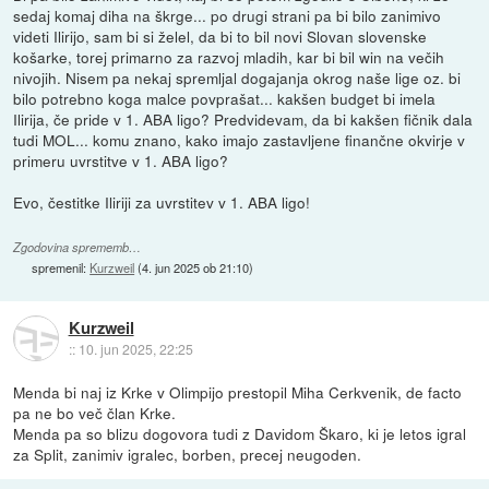
sedaj komaj diha na škrge... po drugi strani pa bi bilo zanimivo
videti Ilirijo, sam bi si želel, da bi to bil novi Slovan slovenske
košarke, torej primarno za razvoj mladih, kar bi bil win na večih
nivojih. Nisem pa nekaj spremljal dogajanja okrog naše lige oz. bi
bilo potrebno koga malce povprašat... kakšen budget bi imela
Ilirija, če pride v 1. ABA ligo? Predvidevam, da bi kakšen fičnik dala
tudi MOL... komu znano, kako imajo zastavljene finančne okvirje v
primeru uvrstitve v 1. ABA ligo?
Evo, čestitke Iliriji za uvrstitev v 1. ABA ligo!
Zgodovina sprememb…
spremenil:
Kurzweil
(
4. jun 2025 ob 21:10
)
Kurzweil
::
10. jun 2025, 22:25
Menda bi naj iz Krke v Olimpijo prestopil Miha Cerkvenik, de facto
pa ne bo več član Krke.
Menda pa so blizu dogovora tudi z Davidom Škaro, ki je letos igral
za Split, zanimiv igralec, borben, precej neugoden.