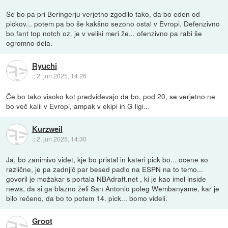
Se bo pa pri Beringerju verjetno zgodilo tako, da bo eden od
pickov... potem pa bo še kakšno sezono ostal v Evropi. Defenzivno
bo fant top notch oz. je v veliki meri že... ofenzivno pa rabi še
ogromno dela.
Ryuchi
::
2. jun 2025, 14:26
Če bo tako visoko kot predvidevajo da bo, pod 20, se verjetno ne
bo več kalil v Evropi, ampak v ekipi in G ligi...
Kurzweil
::
2. jun 2025, 14:30
Ja, bo zanimivo videt, kje bo pristal in kateri pick bo... ocene so
različne, je pa zadnjič par besed padlo na ESPN na to temo...
govoril je možakar s portala NBAdraft.net , ki je kao imel inside
news, da si ga blazno želi San Antonio poleg Wembanyame, kar je
bilo rečeno, da bo to potem 14. pick... bomo videli.
Groot