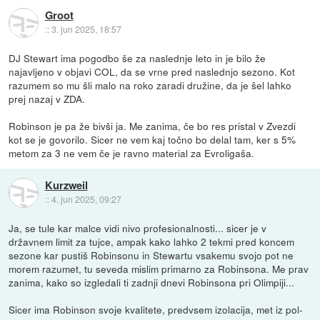
Groot
::
3. jun 2025, 18:57
DJ Stewart ima pogodbo še za naslednje leto in je bilo že
najavljeno v objavi COL, da se vrne pred naslednjo sezono. Kot
razumem so mu šli malo na roko zaradi družine, da je šel lahko
prej nazaj v ZDA.
Robinson je pa že bivši ja. Me zanima, če bo res pristal v Zvezdi
kot se je govorilo. Sicer ne vem kaj točno bo delal tam, ker s 5%
metom za 3 ne vem če je ravno material za Evroligaša.
Kurzweil
::
4. jun 2025, 09:27
Ja, se tule kar malce vidi nivo profesionalnosti... sicer je v
državnem limit za tujce, ampak kako lahko 2 tekmi pred koncem
sezone kar pustiš Robinsonu in Stewartu vsakemu svojo pot ne
morem razumet, tu seveda mislim primarno za Robinsona. Me prav
zanima, kako so izgledali ti zadnji dnevi Robinsona pri Olimpiji...
Sicer ima Robinson svoje kvalitete, predvsem izolacija, met iz pol-