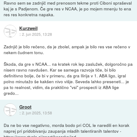
Ravno sem se zadnjič med prenosom tekme proti Ciboni spraševal
kaj je s Padjenom. Če gre res v NCAA, je po mojem mnenju to ena
res res konkretna napaka.
Kurzweil
::
2. jun 2025, 13:28
Zadnjič je bilo rečeno, da je zbolel, ampak je bilo res vse rečeno v
nekem čudnem tonu.
Škoda, da gre v NCAA... na kratek rok lep zaslužek, dolgoročno pa
nisem ravno navdušen. Kar se samega razvoja tiče, bi bilo
definitivno bolje, če bi v primeru, da gra Ilirija v 1. ABA ligo, igral
polno minutažo še kakšen nivo višje. Seveda lahko preseneti... je
pa to realnost, vidim, da praktično "vsi" prospecti iz ABA lige
gredo...
Groot
::
2. jun 2025, 13:58
Da ne bo vse negativno, morda bodo pri COL le naredili en korak
naprej pri pridobivanju zaupanja mladih talentiranih talentov -
https://www.rtvslo.si/sport/kosarka/jad...