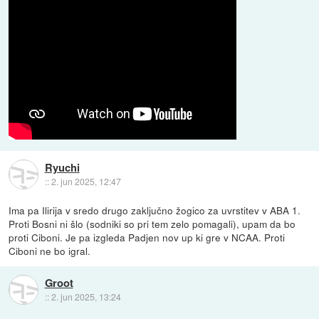
Ryuchi
::
2. jun 2025, 12:47
Ima pa Ilirija v sredo drugo zaključno žogico za uvrstitev v ABA 1.
Proti Bosni ni šlo (sodniki so pri tem zelo pomagali), upam da bo
proti Ciboni. Je pa izgleda Padjen nov up ki gre v NCAA. Proti
Ciboni ne bo igral.
Groot
::
2. jun 2025, 13:24