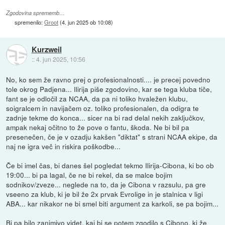
Zgodovina sprememb…
spremenilo:
Groot
(
4. jun 2025 ob 10:08
)
Kurzweil
::
4. jun 2025, 10:56
No, ko sem že ravno prej o profesionalnosti.... je precej povedno
tole okrog Padjena... Ilirija piše zgodovino, kar se tega kluba tiče,
fant se je odločil za NCAA, da pa ni toliko hvaležen klubu,
soigralcem in navijačem oz. toliko profesionalen, da odigra te
zadnje tekme do konca... sicer na bi rad delal nekih zaključkov,
ampak nekaj očitno to že pove o fantu, škoda. Ne bi bil pa
presenečen, če je v ozadju kakšen "diktat" s strani NCAA ekipe, da
naj ne igra več in riskira poškodbe...
Če bi imel čas, bi danes šel pogledat tekmo Ilirija-Cibona, ki bo ob
19:00... bi pa lagal, če ne bi rekel, da se malce bojim
sodnikov/zveze... neglede na to, da je Cibona v razsulu, pa gre
vseeno za klub, ki je bil že 2x prvak Evrolige in je stalnica v ligi
ABA... kar nikakor ne bi smel biti argument za karkoli, se pa bojim...
Bi pa bilo zanimivo videt, kaj bi se potem zgodilo s Cibono, ki že