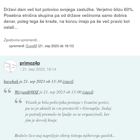
Državi dam več kot polovico svojega zaslužka. Verjetno blizu 60%.
Posebna etnična skupina pa od države večinoma samo dobiva
denar, poleg tega še krade, na koncu imajo pa še več pravic kot
ostali...
Zgodovina sprememb…
spremenil:
GupeM
(
21. sep 2023 ob 18:10
)
primoz4p
::
21. sep 2023, 18:14
bavebah
je
21. sep 2023 ob 13:10
izjavil
:
WizzardOfOZ
je
21. sep 2023 ob 13:00
izjavil
:
Včasih je bila policijska postaja v Ivančni gorici,
pa so jo ukinili in vse prestavili v Grosuplje. Sedaj
je patrulj premalo in ljudje so se organizirali, ker
jim je dovolj kraje.
Bodečo žico naj napeljejo okrog tistega njihovega gasilsk...