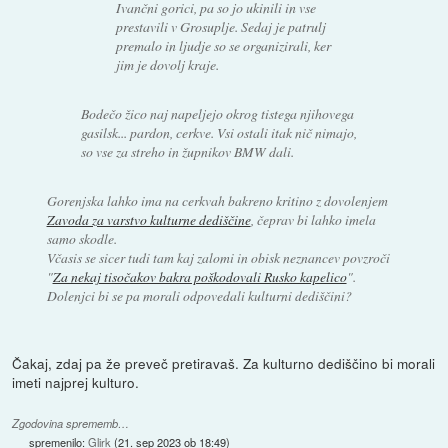
Ivančni gorici, pa so jo ukinili in vse
prestavili v Grosuplje. Sedaj je patrulj
premalo in ljudje so se organizirali, ker
jim je dovolj kraje.
Bodečo žico naj napeljejo okrog tistega njihovega
gasilsk... pardon, cerkve. Vsi ostali itak nič nimajo,
so vse za streho in župnikov BMW dali.
Gorenjska lahko ima na cerkvah bakreno kritino z dovolenjem
Zavoda za varstvo kulturne dediščine
, čeprav bi lahko imela
samo skodle.
Včasis se sicer tudi tam kaj zalomi in obisk neznancev povzroči
"
Za nekaj tisočakov bakra poškodovali Rusko kapelico
".
Dolenjci bi se pa morali odpovedali kulturni dediščini?
Čakaj, zdaj pa že preveč pretiravaš. Za kulturno dediščino bi morali
imeti najprej kulturo.
Zgodovina sprememb…
spremenilo:
Glirk
(
21. sep 2023 ob 18:49
)