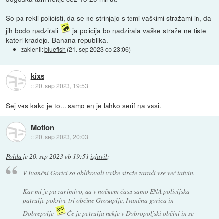
So pa rekli policisti, da se ne strinjajo s temi vaškimi stražami in, da
jih bodo nadzirali
ja policija bo nadzirala vaške straže ne tiste
kateri kradejo. Banana republika.
zaklenil:
bluefish
(
21. sep 2023 ob 23:06
)
kixs
::
20. sep 2023, 19:53
Sej ves kako je to... samo en je lahko serif na vasi.
Motion
::
20. sep 2023, 20:03
Polda
je
20. sep 2023 ob 19:51
izjavil
:
V Ivančni Gorici so oblikovali vaške straže zaradi vse več tatvin.
Kar mi je pa zanimivo, da v nočnem času samo ENA policijska
patrulja pokriva tri občine Grosuplje, Ivančna gorica in
Dobrepolje
Če je patrulja nekje v Dobropoljski občini in se