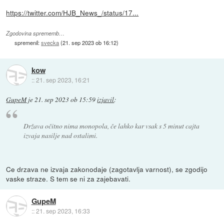
https://twitter.com/HJB_News_/status/17...
Zgodovina sprememb…
spremenil:
svecka
(
21. sep 2023 ob 16:12
)
kow
::
21. sep 2023, 16:21
GupeM
je
21. sep 2023 ob 15:59
izjavil
:
Država očitno nima monopola, če lahko kar vsak s 5 minut cajta
izvaja nasilje nad ostalimi.
Ce drzava ne izvaja zakonodaje (zagotavlja varnost), se zgodijo
vaske straze. S tem se ni za zajebavati.
GupeM
::
21. sep 2023, 16:33