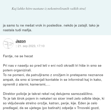
Kaj lahko hitro nastane iz nekontroliranih vaških straž
ja samo tu ne mešat vrok in posledice. nekdo je zatajil. tako je
nastala tudi mafija.
Jazon
::
21. sep 2023, 17:10
Fantje, ne se hecat
Pri nas v naselju so pred leti v eni noči okradli tri hiše in smo se
potem organizirali.
To ne pomeni, da patruljiramo z orožjem in pretepamo neznance
ampak, da smo si izmenjali kontakte in se informirali kaj in kako,
opremili z alarmi, kamerami,....
Direktor policije je takrat rekel naj delujemo samozaščitno.
To je tak širok pojem in nekateri so sicer imeli zelo odbite ideje, ki
so vključevale strelno orožje, katran, perje, kije. Eden je celo
predlagal, da se ujetega (po batinah) odpelje v Trnovski gozd,