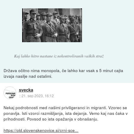
Kaj lahko hitro nastane iz nekontroliranih vaških straž
Država očitno nima monopola, če lahko kar vsak s 5 minut cajta
izvaja nasilje nad ostalimi.
svecka
::
21. sep 2023, 16:12
Nekaj podrobnosti med našimi priviligeranci in migranti. Vzorec se
ponavlja. Isti vzorci razmišljanja, ista dejanja. Vemo kaj nas čaka v
prihodnosti. Povsod so ista opažanja v obnašanju.
https://old.slovenskenovice.si/crni-sce...