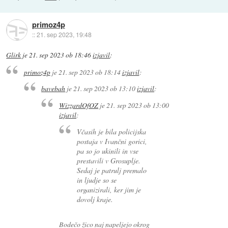
primoz4p
::
21. sep 2023, 19:48
Glirk
je
21. sep 2023 ob 18:46
izjavil
:
primoz4p
je
21. sep 2023 ob 18:14
izjavil
:
bavebah
je
21. sep 2023 ob 13:10
izjavil
:
WizzardOfOZ
je
21. sep 2023 ob 13:00
izjavil
:
Včasih je bila policijska
postaja v Ivančni gorici,
pa so jo ukinili in vse
prestavili v Grosuplje.
Sedaj je patrulj premalo
in ljudje so se
organizirali, ker jim je
dovolj kraje.
Bodečo žico naj napeljejo okrog