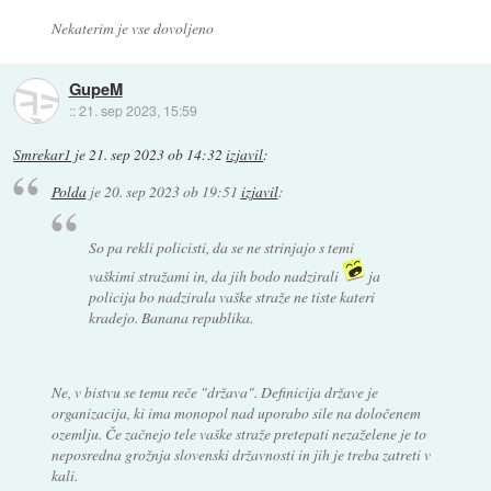
Nekaterim je vse dovoljeno
GupeM
::
21. sep 2023, 15:59
Smrekar1
je
21. sep 2023 ob 14:32
izjavil
:
Polda
je
20. sep 2023 ob 19:51
izjavil
:
So pa rekli policisti, da se ne strinjajo s temi
vaškimi stražami in, da jih bodo nadzirali
ja
policija bo nadzirala vaške straže ne tiste kateri
kradejo. Banana republika.
Ne, v bistvu se temu reče "država". Definicija države je
organizacija, ki ima monopol nad uporabo sile na določenem
ozemlju. Če začnejo tele vaške straže pretepati nezaželene je to
neposredna grožnja slovenski državnosti in jih je treba zatreti v
kali.