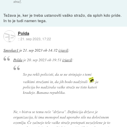
straž.
Težava je, ker je treba ustanoviti vaško stražo, da sploh kdo pride.
In to je tudi namen tega.
Polda
::
21. sep 2023, 17:22
Smrekar1
je
21. sep 2023 ob 14:32
izjavil
:
Polda
je
20. sep 2023 ob 19:51
izjavil
:
So pa rekli policisti, da se ne strinjajo s temi
vaškimi stražami in, da jih bodo nadzirali
ja
policija bo nadzirala vaške straže ne tiste kateri
kradejo. Banana republika.
Ne, v bistvu se temu reče "država". Definicija države je
organizacija, ki ima monopol nad uporabo sile na določenem
ozemlju. Če začnejo tele vaške straže pretepati nezaželene je to