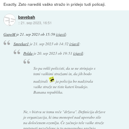
Exactly. Zato narediš vaško stražo in pridejo tudi policaji.
bavebah
::
21. sep 2023, 16:51
GupeM
je
21. sep 2023 ob 15:59
izjavil
:
Smrekar1
je
21. sep 2023 ob 14:32
izjavil
:
Polda
je
20. sep 2023 ob 19:51
izjavil
:
So pa rekli policisti, da se ne strinjajo s
temi vaškimi stražami in, da jih bodo
nadzirali
ja policija bo nadzirala
vaške straže ne tiste kateri kradejo.
Banana republika.
Ne, v bistvu se temu reče "država". Definicija države
je organizacija, ki ima monopol nad uporabo sile
na določenem ozemlju. Če začnejo tele vaške straže
pretepati nezaželene je to neposredna grožnja