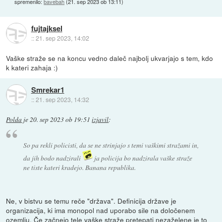
spremenilo:
bavebah
(
21. sep 2023 ob 13:11
)
fujtajksel
::
21. sep 2023, 14:02
Vaške straže se na koncu vedno daleč najbolj ukvarjajo s tem, kdo
k kateri zahaja :)
Smrekar1
::
21. sep 2023, 14:32
Polda
je
20. sep 2023 ob 19:51
izjavil
:
So pa rekli policisti, da se ne strinjajo s temi vaškimi stražami in,
da jih bodo nadzirali
ja policija bo nadzirala vaške straže
ne tiste kateri kradejo. Banana republika.
Ne, v bistvu se temu reče "država". Definicija države je
organizacija, ki ima monopol nad uporabo sile na določenem
ozemlju. Če začnejo tele vaške straže pretepati nezaželene je to