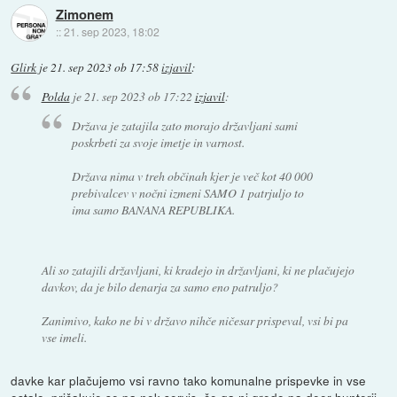
Zimonem
::
21. sep 2023, 18:02
Glirk
je
21. sep 2023 ob 17:58
izjavil
:
Polda
je
21. sep 2023 ob 17:22
izjavil
:
Država je zatajila zato morajo državljani sami
poskrbeti za svoje imetje in varnost.
Država nima v treh občinah kjer je več kot 40 000
prebivalcev v nočni izmeni SAMO 1 patrjuljo to
ima samo BANANA REPUBLIKA.
Ali so zatajili državljani, ki kradejo in državljani, ki ne plačujejo
davkov, da je bilo denarja za samo eno patruljo?
Zanimivo, kako ne bi v državo nihče ničesar prispeval, vsi bi pa
vse imeli.
davke kar plačujemo vsi ravno tako komunalne prispevke in vse
ostalo. pričakuje se pa nek servis. če ga ni gredo pa deer hunterji