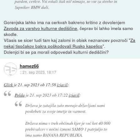
pardon, cerkve. Vsi ostali itak nič nimajo, so vse za streho in
župnikov BMW dali.
Gorenjska lahko ima na cerkvah bakreno kritino z dovolenjem
Zavoda za varstvo kulturne dediščine
, čeprav bi lahko imela samo
skodle.
Včasis se sicer tudi tam kaj zalomi in obisk neznancev povzroči "
Za
nekaj tisočakov bakra poškodovali Rusko kapelico
".
Dolenjci bi se pa morali odpovedali kulturni dediščini?
hamez66
::
21. sep 2023, 18:17
Glirk
je
21. sep 2023 ob 17:58
izjavil
:
Polda
je
21. sep 2023 ob 17:22
izjavil
:
Država je zatajila zato morajo državljani sami
poskrbeti za svoje imetje in varnost.
Država nima v treh občinah kjer je več kot 40 000
prebivalcev v nočni izmeni SAMO 1 patrjuljo to
ima samo BANANA REPUBLIKA.