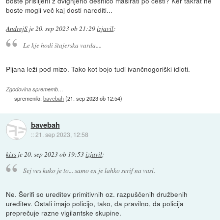
boste prisiljeni z dvignjeno desnico maširati po cesti? Ker takrat ne
boste mogli več kaj dosti narediti...
AndrejS
je
20. sep 2023 ob 21:29
izjavil
:
Le kje hodi štajerska varda....
Pijana leži pod mizo. Tako kot bojo tudi ivančnogoriški idioti.
Zgodovina sprememb…
spremenilo:
bavebah
(
21. sep 2023 ob 12:54
)
bavebah
::
21. sep 2023, 12:58
kixs
je
20. sep 2023 ob 19:53
izjavil
:
Sej ves kako je to... samo en je lahko serif na vasi.
Ne. Šerifi so ureditev primitivnih oz. razpuščenih družbenih
ureditev. Ostali imajo policijo, tako, da pravilno, da policija
preprečuje razne vigilantske skupine.