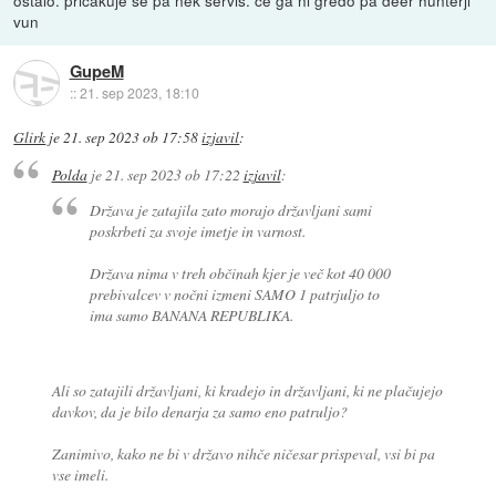
vun
GupeM
::
21. sep 2023, 18:10
Glirk
je
21. sep 2023 ob 17:58
izjavil
:
Polda
je
21. sep 2023 ob 17:22
izjavil
:
Država je zatajila zato morajo državljani sami
poskrbeti za svoje imetje in varnost.
Država nima v treh občinah kjer je več kot 40 000
prebivalcev v nočni izmeni SAMO 1 patrjuljo to
ima samo BANANA REPUBLIKA.
Ali so zatajili državljani, ki kradejo in državljani, ki ne plačujejo
davkov, da je bilo denarja za samo eno patruljo?
Zanimivo, kako ne bi v državo nihče ničesar prispeval, vsi bi pa
vse imeli.