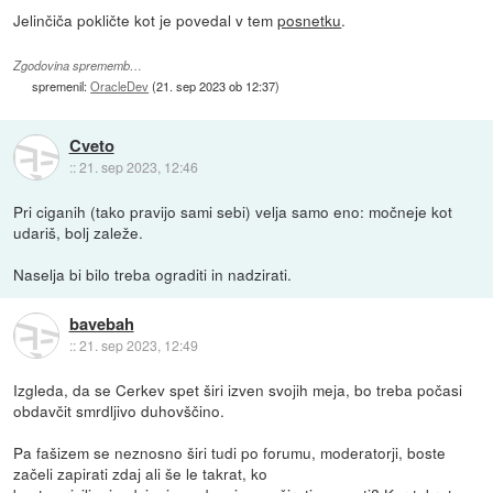
Jelinčiča pokličte kot je povedal v tem
posnetku
.
Zgodovina sprememb…
spremenil:
OracleDev
(
21. sep 2023 ob 12:37
)
Cveto
::
21. sep 2023, 12:46
Pri ciganih (tako pravijo sami sebi) velja samo eno: močneje kot
udariš, bolj zaleže.
Naselja bi bilo treba ograditi in nadzirati.
bavebah
::
21. sep 2023, 12:49
Izgleda, da se Cerkev spet širi izven svojih meja, bo treba počasi
obdavčit smrdljivo duhovščino.
Pa fašizem se neznosno širi tudi po forumu, moderatorji, boste
začeli zapirati zdaj ali še le takrat, ko