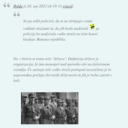
Polda
je
20. sep 2023 ob 19:51
izjavil
:
So pa rekli policisti, da se ne strinjajo s temi
vaškimi stražami in, da jih bodo nadzirali
ja
policija bo nadzirala vaške straže ne tiste kateri
kradejo. Banana republika.
Ne, v bistvu se temu reče "država". Definicija države je
organizacija, ki ima monopol nad uporabo sile na določenem
ozemlju. Če začnejo tele vaške straže pretepati nezaželene je to
neposredna grožnja slovenski državnosti in jih je treba zatreti v
kali.