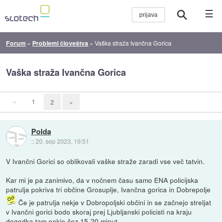
☰
Forum
»
Problemi človeštva
»
Vaška straža Ivančna Gorica
Vaška straža Ivančna Gorica
«
1
2
»
Polda
::
20. sep 2023, 19:51
V Ivančni Gorici so oblikovali vaške straže zaradi vse več tatvin.
Kar mi je pa zanimivo, da v nočnem času samo ENA policijska
patrulja pokriva tri občine Grosuplje, Ivančna gorica in Dobrepolje
Če je patrulja nekje v Dobropoljski občini in se začnejo streljat
v Ivančni gorici bodo skoraj prej Ljubljanski policisti na kraju
dogodka tam nekje čez 15-20 minut.