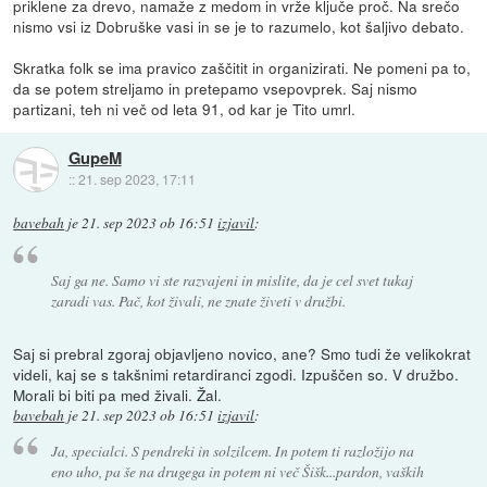
priklene za drevo, namaže z medom in vrže ključe proč. Na srečo
nismo vsi iz Dobruške vasi in se je to razumelo, kot šaljivo debato.
Skratka folk se ima pravico zaščitit in organizirati. Ne pomeni pa to,
da se potem streljamo in pretepamo vsepovprek. Saj nismo
partizani, teh ni več od leta 91, od kar je Tito umrl.
GupeM
::
21. sep 2023, 17:11
bavebah
je
21. sep 2023 ob 16:51
izjavil
:
Saj ga ne. Samo vi ste razvajeni in mislite, da je cel svet tukaj
zaradi vas. Pač, kot živali, ne znate živeti v družbi.
Saj si prebral zgoraj objavljeno novico, ane? Smo tudi že velikokrat
videli, kaj se s takšnimi retardiranci zgodi. Izpuščen so. V družbo.
Morali bi biti pa med živali. Žal.
bavebah
je
21. sep 2023 ob 16:51
izjavil
:
Ja, specialci. S pendreki in solzilcem. In potem ti razložijo na
eno uho, pa še na drugega in potem ni več Šišk...pardon, vaških