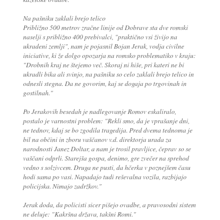
Na pašniku zaklali brejo telico
Približno 500 metrov zračne linije od Dobrave sta dve romski
naselji s približno 400 prebivalci, "praktično vsi živijo na
ukradeni zemlji", nam je pojasnil Bojan Jerak, vodja civilne
iniciative, ki že dolgo opozarja na romsko problematiko v kraju:
"Drobnih kraj ne štejemo več. Skoraj ni hiše, pri kateri ne bi
ukradli bika ali svinjo, na pašniku so celo zaklali brejo telico in
odnesli stegna. Da ne govorim, kaj se dogaja po trgovinah in
gostilnah."
Po Jerakovih besedah je nadlegovanje Romov eskaliralo,
postalo je varnostni problem: "Rekli smo, da je vprašanje dni,
ne tednov, kdaj se bo zgodila tragedija. Pred dvema tednoma je
bil na občini in zboru vaščanov v.d. direktorja urada za
narodnosti Janez Doltar, a nam je trosil pravljice, čeprav so se
vaščani odprli. Starejša gospa, denimo, gre zvečer na sprehod
vedno s solzivcem. Druga ne pusti, da hčerka v poznejšem času
hodi sama po vasi. Napadajo tudi reševalna vozila, razbijajo
policijska. Nimajo zadržkov."
Jerak doda, da policisti sicer pišejo ovadbe, a pravosodni sistem
ne deluje: "Kakršna država, takšni Romi."