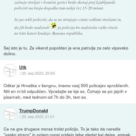
začnejo streljat v Ivančni gorici bodo skoraj prej Ljubljanski
policisti na kraju dogodka tam nekje čez 15-20 minut.
So pa rekli policisti, da se ne strinjajo s temi vaškimi stražami in,
da jih bodo nadzirali
ja policija bo nadzirala vaške straže
ne tiste kateri kradejo. Banana republika.
Sej isto je tu. Za vikend popoldan je ena patrulja za celo vipavsko
dolino.
Utk
::
20. sep 2023, 20:59
Odkar je Hrvaška v šengnu, imamo vsaj 500 policajev sproščenih.
Niti en ni bil odpuščen. Vprašajte se kje so. Čohajo se po jajcih v
pisarnah, med tednom od 7h do 3h, tam so.
TrumpDonald
::
20. sep 2023, 21:01
Ce ne gre drugace moras trolat policijo. To je tako da naredis
"vasko strazo" in potem copsi pridejo tebe gledat kaj delas, ampak