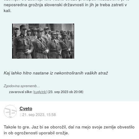
neposredna grožnja slovenski državnosti in jih je treba zatreti v
kali.
Kaj lahko hitro nastane iz nekontroliranih vaških straž
Zgodovina sprememb…
zavaroval slike:
kuglvinkl
(
23. sep 2023 ob 20:08
)
Cveto
::
21. sep 2023, 15:58
Takole to gre. Jaz bi se oborožil, dal na mejo svoje zemlje obvestilo
in ob ogroženosti uporabil orožje.