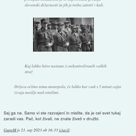
slovenski državnosti in jih je treba zatreti v kali.
Kaj lahko hitro nastane iz nekontroliranih vaških
straž
Država očitno nima monopola, če lahko kar vsak s 5 minut cajta
izvaja nasilje nad ostalimi.
Saj ga ne. Samo vi ste razvajeni in mislite, da je cel svet tukaj
zaradi vas. Pač, kot živali, ne znate živeti v družbi.
GupeM
je
21. sep 2023 ob 16:33
izjavil
: