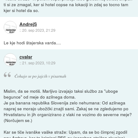
ti si ze zmagal, ker si hotel copse na lokaciji in zdaj so tocno tam
kjer si hotel da so.
AndrejS
::
20. sep 2023, 21:29
Le kje hodi štajerska varda....
cvalsr
::
21. sep 2023, 10:29
Čohajo se po jajcih v pisarnah
Mislim, da se motiš. Marljivo izvajajo taksi službo za "uboge
begunce" od meje do azilnega doma.
Je pa banana republika Slovenija zelo nehumana: Od azilnega
naprej se morajo ubožčki znajti sami. Zakaj se ne zgledujemo po
Hrvatistanu in jih organizirano z vlaki ne vozimo do severne meje?
(Norčujem se.)
Kar se tiče ivanške vaške straže: Upam, da se bo čimprej zgodil
nov Ambrus, ker ta kriminal PES-ov (posebna etnična skupina)