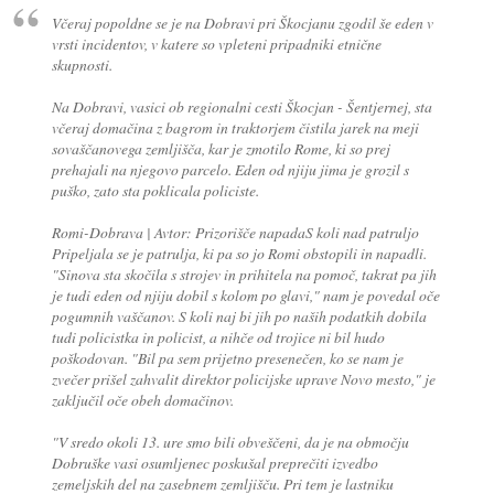
Včeraj popoldne se je na Dobravi pri Škocjanu zgodil še eden v
vrsti incidentov, v katere so vpleteni pripadniki etnične
skupnosti.
Na Dobravi, vasici ob regionalni cesti Škocjan - Šentjernej, sta
včeraj domačina z bagrom in traktorjem čistila jarek na meji
sovaščanovega zemljišča, kar je zmotilo Rome, ki so prej
prehajali na njegovo parcelo. Eden od njiju jima je grozil s
puško, zato sta poklicala policiste.
Romi-Dobrava | Avtor: Prizorišče napadaS koli nad patruljo
Pripeljala se je patrulja, ki pa so jo Romi obstopili in napadli.
"Sinova sta skočila s strojev in prihitela na pomoč, takrat pa jih
je tudi eden od njiju dobil s kolom po glavi," nam je povedal oče
pogumnih vaščanov. S koli naj bi jih po naših podatkih dobila
tudi policistka in policist, a nihče od trojice ni bil hudo
poškodovan. "Bil pa sem prijetno presenečen, ko se nam je
zvečer prišel zahvalit direktor policijske uprave Novo mesto," je
zaključil oče obeh domačinov.
"V sredo okoli 13. ure smo bili obveščeni, da je na območju
Dobruške vasi osumljenec poskušal preprečiti izvedbo
zemeljskih del na zasebnem zemljišču. Pri tem je lastniku