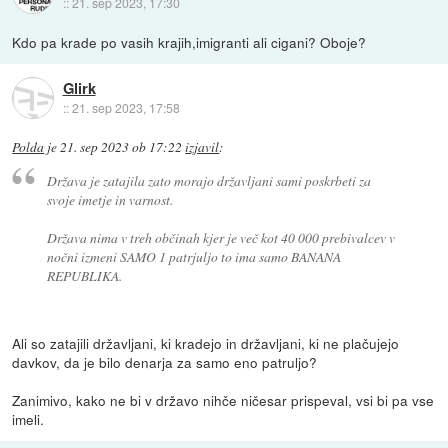
::
21. sep 2023, 17:30
Kdo pa krade po vasih krajih,imigranti ali cigani? Oboje?
Glirk
::
21. sep 2023, 17:58
Polda
je
21. sep 2023 ob 17:22
izjavil
:
Država je zatajila zato morajo državljani sami poskrbeti za
svoje imetje in varnost.
Država nima v treh občinah kjer je več kot 40 000 prebivalcev v
nočni izmeni SAMO 1 patrjuljo to ima samo BANANA
REPUBLIKA.
Ali so zatajili državljani, ki kradejo in državljani, ki ne plačujejo
davkov, da je bilo denarja za samo eno patruljo?
Zanimivo, kako ne bi v državo nihče ničesar prispeval, vsi bi pa vse
imeli.