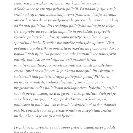
zemljišča zagrozil z orožjem. Lastnik zemljišča oziroma
oškodovanec je grožnjo prijavil policiji. Po podani prijavi se je
vrnil na kraj zaradi dokončanja zemeljskih del. V cilju zbiranja
obvestil in preiskave prijavljenega kaznivega dejanja sta na kraj
odšla tudi policista. Pri izvajanju policijskih nalog ju je večje
število prebivalcev naselja napadlo in poskušalo preprečiti
izvedbo policijskih nalog oziroma prijetje osumljenca," ja
sporočila Alenka Drenik z novomeške policijske uprave. "Dva
občana sta policistki in policistu priskočila na pomoč, vendar so
napadli tudi njiju. Na pomoč smo takoj napotili več policijskih
patrulj, policisti so na kraju odvzeli prostost štirim
osumljencem. Takoj so pričeli izvajati aktivnosti za izsleditev
enega izmed osumljencev, ki je s kraja pobegnil. Pri iskanju so
sodelovali tudi policisti drugih policijskih postaj PU Novo
mesto, kriminalisti, vodniki službenih psov, območje so
pregledovali tudi s policijskim helikopterjem. Izsledili in prijeli
so tudi petega osumljenca in ga prav tako pridržali. Vseh pet je
še vedno v pridržanju. Lažje poškodovane - oškodovanca,
policistko in policista - so reševalci oskrbeli, vsi so že v domači
oskrbi. Policisti so med preiskavo našli in zasegli tudi zračno
puško, s katero je grozil osumljenec."
Po zaključeni preiskavi bodo zoper peteric osumljencev podali
kazenske ovadbe.