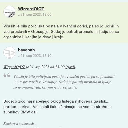
WizzardOfOZ
::
21. sep 2023, 13:00
Včasih je bila policijska postaja v Ivančni gorici, pa so jo ukinili in
vse prestavili v Grosuplje. Sedaj je patrulj premalo in ljudje so se
organizirali, ker jim je dovolj kraje.
bavebah
::
21. sep 2023, 13:10
WizzardOfOZ
je
21. sep 2023 ob 13:00
izjavil
:
Včasih je bila policijska postaja v Ivančni gorici, pa so jo ukinili
in vse prestavili v Grosuplje. Sedaj je patrulj premalo in ljudje
so se organizirali, ker jim je dovolj kraje.
Bodečo žico naj napeljejo okrog tistega njihovega gasilsk...
pardon, cerkve. Vsi ostali itak nič nimajo, so vse za streho in
župnikov BMW dali.
Zgodovina sprememb…