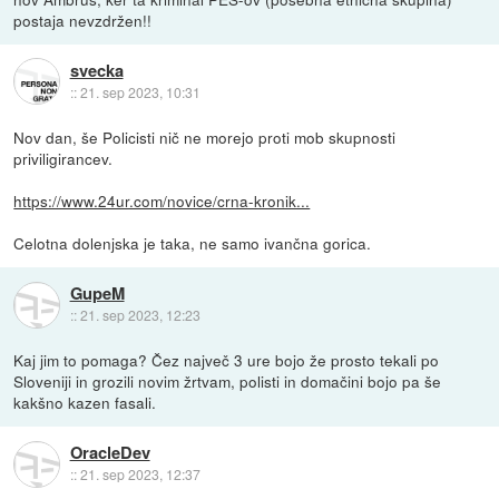
postaja nevzdržen!!
svecka
::
21. sep 2023, 10:31
Nov dan, še Policisti nič ne morejo proti mob skupnosti
priviligirancev.
https://www.24ur.com/novice/crna-kronik...
Celotna dolenjska je taka, ne samo ivančna gorica.
GupeM
::
21. sep 2023, 12:23
Kaj jim to pomaga? Čez največ 3 ure bojo že prosto tekali po
Sloveniji in grozili novim žrtvam, polisti in domačini bojo pa še
kakšno kazen fasali.
OracleDev
::
21. sep 2023, 12:37