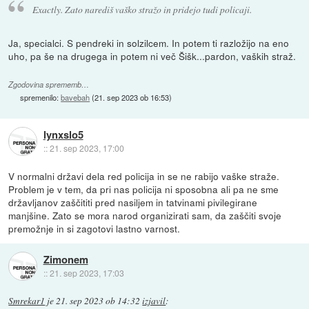
Exactly. Zato narediš vaško stražo in pridejo tudi policaji.
Ja, specialci. S pendreki in solzilcem. In potem ti razložijo na eno
uho, pa še na drugega in potem ni več Šišk...pardon, vaških straž.
Zgodovina sprememb…
spremenilo:
bavebah
(
21. sep 2023 ob 16:53
)
lynxslo5
::
21. sep 2023, 17:00
V normalni državi dela red policija in se ne rabijo vaške straže.
Problem je v tem, da pri nas policija ni sposobna ali pa ne sme
državljanov zaščititi pred nasiljem in tatvinami pivilegirane
manjšine. Zato se mora narod organizirati sam, da zaščiti svoje
premožnje in si zagotovi lastno varnost.
Zimonem
::
21. sep 2023, 17:03
Smrekar1
je
21. sep 2023 ob 14:32
izjavil
: