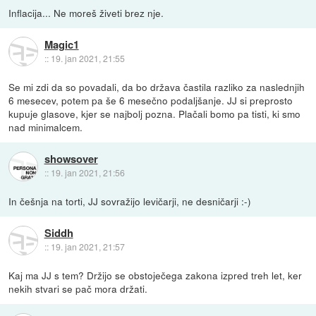
Inflacija... Ne moreš živeti brez nje.
Magic1
::
19. jan 2021, 21:55
Se mi zdi da so povadali, da bo država častila razliko za naslednjih
6 mesecev, potem pa še 6 mesečno podaljšanje. JJ si preprosto
kupuje glasove, kjer se najbolj pozna. Plačali bomo pa tisti, ki smo
nad minimalcem.
showsover
::
19. jan 2021, 21:56
In češnja na torti, JJ sovražijo levičarji, ne desničarji :-)
Siddh
::
19. jan 2021, 21:57
Kaj ma JJ s tem? Držijo se obstoječega zakona izpred treh let, ker
nekih stvari se pač mora držati.