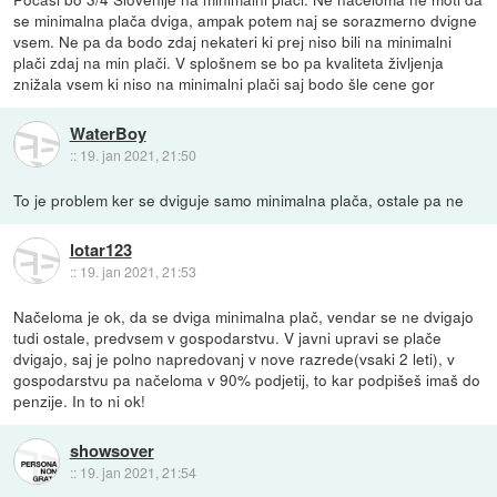
se minimalna plača dviga, ampak potem naj se sorazmerno dvigne
vsem. Ne pa da bodo zdaj nekateri ki prej niso bili na minimalni
plači zdaj na min plači. V splošnem se bo pa kvaliteta življenja
znižala vsem ki niso na minimalni plači saj bodo šle cene gor
WaterBoy
::
19. jan 2021, 21:50
To je problem ker se dviguje samo minimalna plača, ostale pa ne
lotar123
::
19. jan 2021, 21:53
Načeloma je ok, da se dviga minimalna plač, vendar se ne dvigajo
tudi ostale, predvsem v gospodarstvu. V javni upravi se plače
dvigajo, saj je polno napredovanj v nove razrede(vsaki 2 leti), v
gospodarstvu pa načeloma v 90% podjetij, to kar podpišeš imaš do
penzije. In to ni ok!
showsover
::
19. jan 2021, 21:54