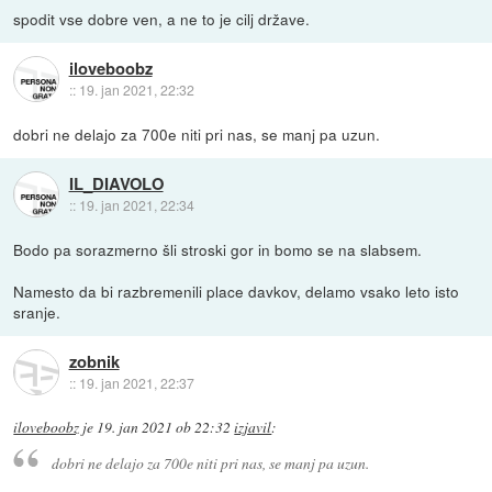
spodit vse dobre ven, a ne to je cilj države.
iloveboobz
::
19. jan 2021, 22:32
dobri ne delajo za 700e niti pri nas, se manj pa uzun.
IL_DIAVOLO
::
19. jan 2021, 22:34
Bodo pa sorazmerno šli stroski gor in bomo se na slabsem.
Namesto da bi razbremenili place davkov, delamo vsako leto isto
sranje.
zobnik
::
19. jan 2021, 22:37
iloveboobz
je
19. jan 2021 ob 22:32
izjavil
:
dobri ne delajo za 700e niti pri nas, se manj pa uzun.