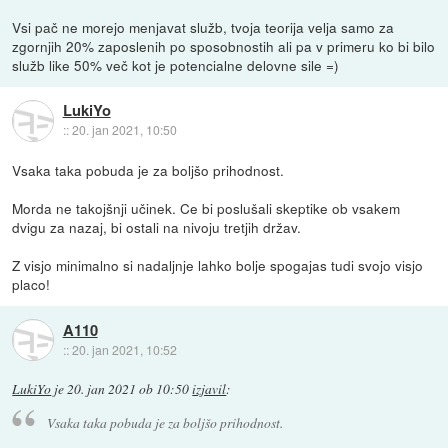
Vsi pač ne morejo menjavat služb, tvoja teorija velja samo za
zgornjih 20% zaposlenih po sposobnostih ali pa v primeru ko bi bilo
služb like 50% več kot je potencialne delovne sile =)
LukiYo
::
20. jan 2021, 10:50
Vsaka taka pobuda je za boljšo prihodnost.
Morda ne takojšnji učinek. Ce bi poslušali skeptike ob vsakem
dvigu za nazaj, bi ostali na nivoju tretjih držav.
Z visjo minimalno si nadaljnje lahko bolje spogajas tudi svojo visjo
placo!
A110
::
20. jan 2021, 10:52
LukiYo
je
20. jan 2021 ob 10:50
izjavil
:
Vsaka taka pobuda je za boljšo prihodnost.