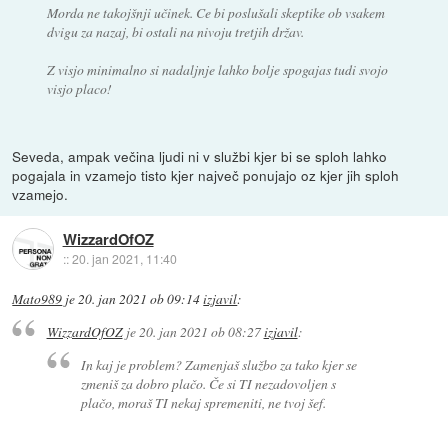
Morda ne takojšnji učinek. Ce bi poslušali skeptike ob vsakem
dvigu za nazaj, bi ostali na nivoju tretjih držav.
Z visjo minimalno si nadaljnje lahko bolje spogajas tudi svojo
visjo placo!
Seveda, ampak večina ljudi ni v službi kjer bi se sploh lahko
pogajala in vzamejo tisto kjer največ ponujajo oz kjer jih sploh
vzamejo.
WizzardOfOZ
::
20. jan 2021, 11:40
Mato989
je
20. jan 2021 ob 09:14
izjavil
:
WizzardOfOZ
je
20. jan 2021 ob 08:27
izjavil
:
In kaj je problem? Zamenjaš službo za tako kjer se
zmeniš za dobro plačo. Če si TI nezadovoljen s
plačo, moraš TI nekaj spremeniti, ne tvoj šef.