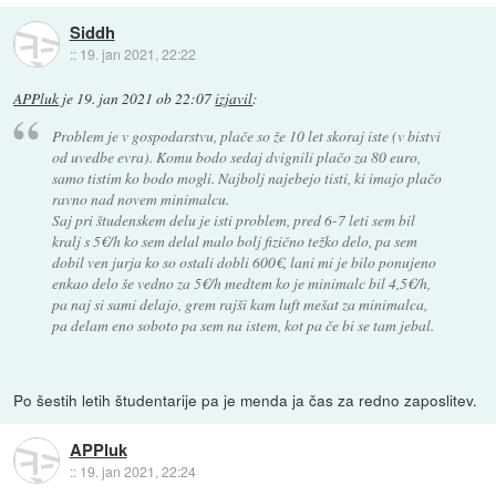
Siddh
::
19. jan 2021, 22:22
APPluk
je
19. jan 2021 ob 22:07
izjavil
:
Problem je v gospodarstvu, plače so že 10 let skoraj iste (v bistvi
od uvedbe evra). Komu bodo sedaj dvignili plačo za 80 euro,
samo tistim ko bodo mogli. Najbolj najebejo tisti, ki imajo plačo
ravno nad novem minimalcu.
Saj pri študenskem delu je isti problem, pred 6-7 leti sem bil
kralj s 5€/h ko sem delal malo bolj fizično težko delo, pa sem
dobil ven jurja ko so ostali dobli 600€, lani mi je bilo ponujeno
enkao delo še vedno za 5€/h medtem ko je minimalc bil 4,5€/h,
pa naj si sami delajo, grem rajši kam luft mešat za minimalca,
pa delam eno soboto pa sem na istem, kot pa če bi se tam jebal.
Po šestih letih študentarije pa je menda ja čas za redno zaposlitev.
APPluk
::
19. jan 2021, 22:24