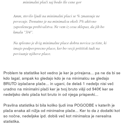
minimalni plači saj bodo šle cene gor
Amm, stevilo ljudi na minimalni placi se % zmansuje ne
povecuje. Trenutno je na minimalcu okoli 3% aktivno
zaposlenega prebivalstva. Ne vem iz cesa sklepas, da jih bo
kmalu "3/4".
Na splosno je dvig minimalne place dobra novica za tiste, ki
imajo podpovprecno placo, ker bo vecji prititisk tudi na
povisanje njihove place.
Problem te statistike kot vedno je ker je prirejena... pa ne da bi se
kdo lagal, ampak ko gledajo kdo je na minimalcu se gledajo
BRUTO izplačane plače... in ugani, če delaš 1 nedeljo nisi več
uradno na minimalni plači ker je tvoj bruto višji od 940€ ker se
nedeljsko delo plača kot bruto in od njega prispevki...
Pravilna statistika bi bila koliko ljudi ima POGODBE v katerih je
plača enaka ali nižja od minimalne plače... Ker to da z dodatki kot
so nočne, nedeljske ipd. dobiš več kot minimalca je nerealna
statistika.