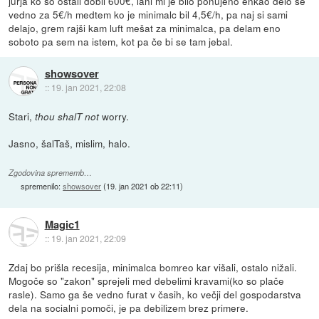
jurja ko so ostali dobli 600€, lani mi je bilo ponujeno enkao delo še
vedno za 5€/h medtem ko je minimalc bil 4,5€/h, pa naj si sami
delajo, grem rajši kam luft mešat za minimalca, pa delam eno
soboto pa sem na istem, kot pa če bi se tam jebal.
showsover
::
19. jan 2021, 22:08
Stari,
worry.
thou shalT not
Jasno, šalTaš, mislim, halo.
Zgodovina sprememb…
spremenilo:
showsover
(
19. jan 2021 ob 22:11
)
Magic1
::
19. jan 2021, 22:09
Zdaj bo prišla recesija, minimalca bomreo kar višali, ostalo nižali.
Mogoče so "zakon" sprejeli med debelimi kravami(ko so plače
rasle). Samo ga še vedno furat v časih, ko večji del gospodarstva
dela na socialni pomoči, je pa debilizem brez primere.