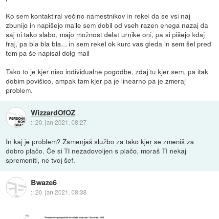
Ko sem kontaktiral večino namestnikov in rekel da se vsi naj
zbunijo in napišejo maile sem dobil od vseh razen enega nazaj da
saj ni tako slabo, majo možnost delat urnike oni, pa si pišejo kdaj
fraj, pa bla bla bla... in sem rekel ok kurc vas gleda in sem šel pred
tem pa še napisal dolg mail
Tako to je kjer niso individualne pogodbe, zdaj tu kjer sem, pa itak
dobim povišico, ampak tam kjer pa je linearno pa je zmeraj
problem.
WizzardOfOZ
::
20. jan 2021, 08:27
In kaj je problem? Zamenjaš službo za tako kjer se zmeniš za
dobro plačo. Če si TI nezadovoljen s plačo, moraš TI nekaj
spremeniti, ne tvoj šef.
Bwaze6
::
20. jan 2021, 08:38