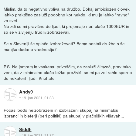
Mislim, da to negativno vpliva na družbo. Dokaj ambiciozen človek
lahko praktično zasluži podobno kot nekdo, ki mu je lahko “ravno“
za svet.
Ne zdi se mi pravično do ljudi, ki prejemajo npr. plačo 1300EUR in
so se v življenju trudili/izobraževali.
Se v Sloveniji še splača izobraževati? Bomo postali družba s še
manjšo dodano vrednostjo?
P.S. Ne jamram in vsakemu privoščim, da zasluži čimveč, prav tako
vem, da z minimalno plačo težko preživiš, se mi pa zdi rahlo sporno
do nekaterih ljudi. #nohate
Andy9
::
19. jan 2021, 21:33
Počasi bodo neizobraženi in izobraženi skupaj na minimalcu,
izbranci in bleferji (beri politiki) pa skupaj v plačniških višavah...
Siddh
::
19. jan 2021, 21:37