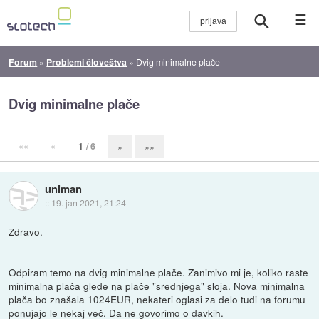
☰
Forum
»
Problemi človeštva
»
Dvig minimalne plače
Dvig minimalne plače
««
«
1
/ 6
»
»»
uniman
::
19. jan 2021, 21:24
Zdravo.
Odpiram temo na dvig minimalne plače. Zanimivo mi je, koliko raste
minimalna plača glede na plače "srednjega" sloja. Nova minimalna
plača bo znašala 1024EUR, nekateri oglasi za delo tudi na forumu
ponujajo le nekaj več. Da ne govorimo o davkih.