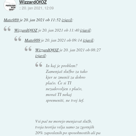
WizzardOfOZ
::
20. jan 2021, 12:09
Mato989
je
20. jan 2021 ob 11:52
izjavil
:
WizzardOfOZ
je
20. jan 2021 ob 11:40
izjavil
:
Mato989
je
20. jan 2021 ob 09:14
izjavil
:
WizzardOfOZ
je
20. jan 2021 ob 08:27
izjavil
:
In kaj je problem?
Zamenjaš službo za tako
kjer se zmeniš za dobro
plačo. Če si TI
nezadovoljen s plačo,
moraš TI nekaj
spremeniti, ne tvoj šef.
Vsi pač ne morejo menjavat služb,
tvoja teorija velja samo za zgornjih
20% zaposlenih po sposobnostih ali pa