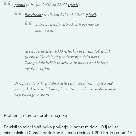
zobnik
je
19. jan 2021 ob 22:37
izjavil
:
iloveboobz
je
19. jan 2021 ob 22:32
izjavil
:
dobri ne delajo za 700e niti pri nas, se
manj pa uzun.
za odgovrno delo 1000 neto, kaj bi ti rajš 750 dobil
za eno lahko delo al za odgovorno delo jurja.
Zato pa folk beži iz te države, in potem se ti kolega
oglaša iz tujine.
Brezglavo delo, ki ga lahko dela tudi natrenirana opica pač
nebo nikol prinašal dobre plače. Vsi bi mel visoke plače pa niti
kančka odgovornosti...
Problem je ravno obraten hojnikb
Pomisli takole: Imaš neko podjetje v katerem dela 10 ljudi na
minimalcih in 2 vodji oddelkov ki imata recimo 1.200 bruto pa pol še