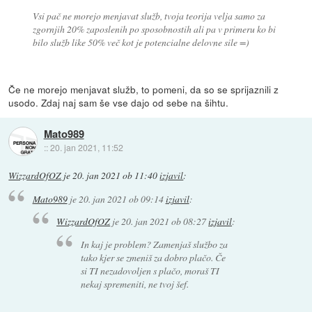
Vsi pač ne morejo menjavat služb, tvoja teorija velja samo za
zgornjih 20% zaposlenih po sposobnostih ali pa v primeru ko bi
bilo služb like 50% več kot je potencialne delovne sile =)
Če ne morejo menjavat služb, to pomeni, da so se sprijaznili z
usodo. Zdaj naj sam še vse dajo od sebe na šihtu.
Mato989
::
20. jan 2021, 11:52
WizzardOfOZ
je
20. jan 2021 ob 11:40
izjavil
:
Mato989
je
20. jan 2021 ob 09:14
izjavil
:
WizzardOfOZ
je
20. jan 2021 ob 08:27
izjavil
:
In kaj je problem? Zamenjaš službo za
tako kjer se zmeniš za dobro plačo. Če
si TI nezadovoljen s plačo, moraš TI
nekaj spremeniti, ne tvoj šef.