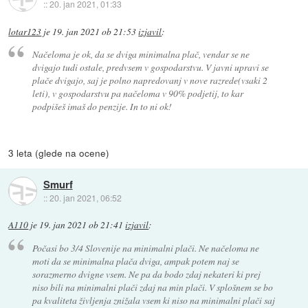
::
20. jan 2021, 01:33
lotar123
je
19. jan 2021 ob 21:53
izjavil
:
Načeloma je ok, da se dviga minimalna plač, vendar se ne
dvigajo tudi ostale, predvsem v gospodarstvu. V javni upravi se
plače dvigajo, saj je polno napredovanj v nove razrede(vsaki 2
leti), v gospodarstvu pa načeloma v 90% podjetij, to kar
podpišeš imaš do penzije. In to ni ok!
3 leta (glede na ocene)
Smurf
::
20. jan 2021, 06:52
A110
je
19. jan 2021 ob 21:41
izjavil
:
Počasi bo 3/4 Slovenije na minimalni plači. Ne načeloma ne
moti da se minimalna plača dviga, ampak potem naj se
sorazmerno dvigne vsem. Ne pa da bodo zdaj nekateri ki prej
niso bili na minimalni plači zdaj na min plači. V splošnem se bo
pa kvaliteta življenja znižala vsem ki niso na minimalni plači saj