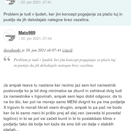
::
20. jan 2021, 07:41
Problem je tudi v ljudeh, ker jim koncept pogajanja za plačo tuj in
pustijo da jih delodajalc nategne brez vazelina.
Mato989
::
20. jan 2021, 07:44
iloveboobz
je
20. jan 2021 ob 07:41
izjavil
:
Problem je tudi v ljudeh, ker jim koncept pogajanja za plačo tuj
in pustijo da jih delodajalc nategne brez vazelina.
Ja ampak teava tu nastane ker recimo jaz sem kot namestnik
poslovodje ko je bil dvig minimalca se zbunil in zahteval dvig tudi
za namestnike v trgovinah, ampak sem lepo dobil odgovor, da to
ne bo šlo, ker pol ne morejo samo MENI dvignit ko pa ima podjetje
X trgovin bi morali hkrati vsem drugim, ampak to pa pač ne bodo
ker če bi samo meni bi prišlo prej ali slej ven (seveda bi povedal
logično) in bi se pol vsi začeli bunit in bi to poslabšalo klimo v
podjetju tako da bolje kot kaže da smo bili vsi dalje v slabših
plačah...