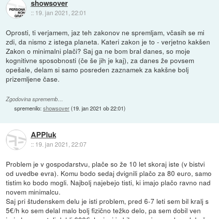
showsover
::
19. jan 2021, 22:01
Oprosti, ti verjamem, jaz teh zakonov ne spremljam, včasih se mi
zdi, da nismo z istega planeta. Kateri zakon je to - verjetno kakšen
Zakon o minimalni plači? Saj ga ne bom bral danes, so moje
kognitivne sposobnosti (če še jih je kaj), za danes že povsem
opešale, delam si samo posreden zaznamek za kakšne bolj
prizemljene čase.
Zgodovina sprememb…
spremenilo:
showsover
(
19. jan 2021 ob 22:01
)
APPluk
::
19. jan 2021, 22:07
Problem je v gospodarstvu, plače so že 10 let skoraj iste (v bistvi
od uvedbe evra). Komu bodo sedaj dvignili plačo za 80 euro, samo
tistim ko bodo mogli. Najbolj najebejo tisti, ki imajo plačo ravno nad
novem minimalcu.
Saj pri študenskem delu je isti problem, pred 6-7 leti sem bil kralj s
5€/h ko sem delal malo bolj fizično težko delo, pa sem dobil ven