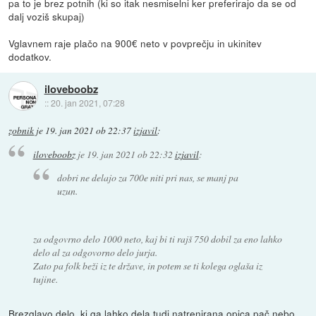
pa to je brez potnih (ki so itak nesmiselni ker preferirajo da se od
dalj voziš skupaj)
Vglavnem raje plačo na 900€ neto v povprečju in ukinitev
dodatkov.
iloveboobz
::
20. jan 2021, 07:28
zobnik
je
19. jan 2021 ob 22:37
izjavil
:
iloveboobz
je
19. jan 2021 ob 22:32
izjavil
:
dobri ne delajo za 700e niti pri nas, se manj pa
uzun.
za odgovrno delo 1000 neto, kaj bi ti rajš 750 dobil za eno lahko
delo al za odgovorno delo jurja.
Zato pa folk beži iz te države, in potem se ti kolega oglaša iz
tujine.
Brezglavo delo, ki ga lahko dela tudi natrenirana opica pač nebo