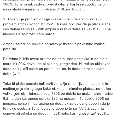
100%! To je veliak razlika, predstavljaj si kaj bi se zgodilo če bi
naša vlada dvignila minimalca iz 940€ na 1880€...
V Sloveniji je problem drugje in sicer v tem da sploh plača ni
problem ampak končni bruto 2... ti imaš občutek da je plača slaba
češ delam samo za 720€ ampak v resnici delaš za kakih 1.300 na
mesec! Pa še profit morš nardit.
Ampak zaradi neumnih sindikatov je izvzet iz pokojnine malica,
potni itd...
Potrebno bi bilo uvest minimalno neto urno postavko in na njo bi
moral bit 20% davek da bi bilo bolj pregledno. Hkrati pa ukinit vse
dodatke k plači sploh pa potne, malico, in dodatek za delovno
dobo (wtf)
Tako bi plače postale bolj berljive, lažje razumljive in manj bi bilo
mutibarjenja okrog tega kako nizka je minimalna plača... ne ni, ker
veliko ljudi ob minimalcu zdaj 730€ bo dobilo še maksimalno malico
6,2 na dan kar znese od oka 120 na mesec in že dobijo 850€ na
mesec... če se jim obračuna še dodatek za delovno dobo in da je
to nekje oseba z 15 let delovne dobe je to še 7,5% zraven na
osnovo ali od oka še dodatnih 50€ neto, kar nanese "že" 900€...