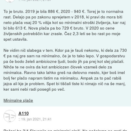
To je bruto. 2019 je bila 886 €, 2020 - 940 €. Torej je to normalna
rast. Delajo pa po zakonu sprejetem v 2018, ki pravi do mora biti
neto plača vsaj 20 % višja kot so minimalni stroški življenja, kar naj
bi bilo 613 €. Nova plača pa bo 729 € bruto. V 2020 so cene
življenskih potrebščin kar zrasle. Čez 2,3 leti se bo rast po moje
spet ustavila.
Ne vidim nič slabega v tem. Kdor pa je fauš nekomu, ki dela za 730
€ pa naj gre sam na minimalno, če je to tako lepo. V gospodarstvu
pa če bodo želeli ambiciozne ljudi, bodo jih pa prej kot slej plačali.
Nihče te ne ovira da kot ambiciozen človek vzameš delo za
minimalca. Ravno tako lahko greš na delovno mesto, kjer boš imel
bolj fer plačo napram tistim na minimalcu. Ampak za to pač rabiš
jajca ali kje je problem. Spet bi tiščali tiste ki nimajo nič na še manj,
ker sami nebi radi posegli po več.
Minimalne plače
A110
::
19. jan 2021, 21:41
Počasi bo 3/4 Slovenije na minimalni plači. Ne načeloma ne moti da