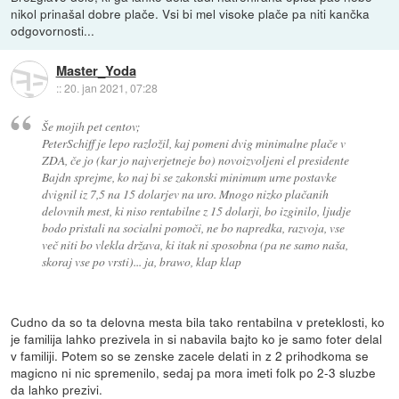
nikol prinašal dobre plače. Vsi bi mel visoke plače pa niti kančka
odgovornosti...
Master_Yoda
::
20. jan 2021, 07:28
Še mojih pet centov;
PeterSchiff je lepo razložil, kaj pomeni dvig minimalne plače v
ZDA, če jo (kar jo najverjetneje bo) novoizvoljeni el presidente
Bajdn sprejme, ko naj bi se zakonski minimum urne postavke
dvignil iz 7,5 na 15 dolarjev na uro. Mnogo nizko plačanih
delovnih mest, ki niso rentabilne z 15 dolarji, bo izginilo, ljudje
bodo pristali na socialni pomoči, ne bo napredka, razvoja, vse
več niti bo vlekla država, ki itak ni sposobna (pa ne samo naša,
skoraj vse po vrsti)... ja, brawo, klap klap
Cudno da so ta delovna mesta bila tako rentabilna v preteklosti, ko
je familija lahko prezivela in si nabavila bajto ko je samo foter delal
v familiji. Potem so se zenske zacele delati in z 2 prihodkoma se
magicno ni nic spremenilo, sedaj pa mora imeti folk po 2-3 sluzbe
da lahko prezivi.