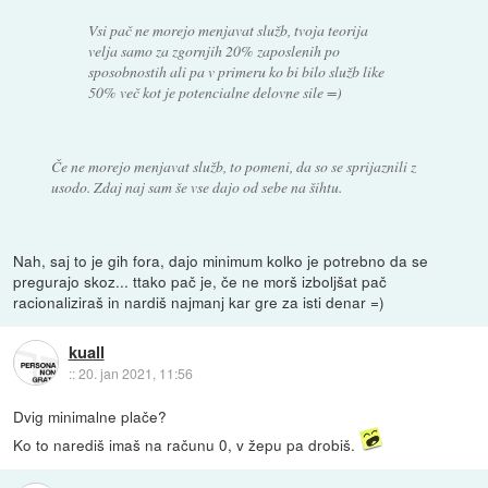
Vsi pač ne morejo menjavat služb, tvoja teorija
velja samo za zgornjih 20% zaposlenih po
sposobnostih ali pa v primeru ko bi bilo služb like
50% več kot je potencialne delovne sile =)
Če ne morejo menjavat služb, to pomeni, da so se sprijaznili z
usodo. Zdaj naj sam še vse dajo od sebe na šihtu.
Nah, saj to je gih fora, dajo minimum kolko je potrebno da se
pregurajo skoz... ttako pač je, če ne morš izboljšat pač
racionaliziraš in nardiš najmanj kar gre za isti denar =)
kuall
::
20. jan 2021, 11:56
Dvig minimalne plače?
Ko to narediš imaš na računu 0, v žepu pa drobiš.