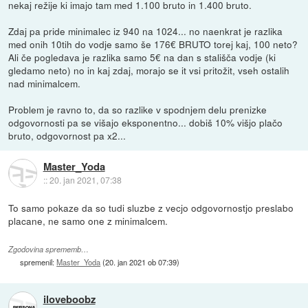
nekaj režije ki imajo tam med 1.100 bruto in 1.400 bruto.
Zdaj pa pride minimalec iz 940 na 1024... no naenkrat je razlika
med onih 10tih do vodje samo še 176€ BRUTO torej kaj, 100 neto?
Ali če pogledava je razlika samo 5€ na dan s stališča vodje (ki
gledamo neto) no in kaj zdaj, morajo se it vsi pritožit, vseh ostalih
nad minimalcem.
Problem je ravno to, da so razlike v spodnjem delu prenizke
odgovornosti pa se višajo eksponentno... dobiš 10% višjo plačo
bruto, odgovornost pa x2...
Master_Yoda
::
20. jan 2021, 07:38
To samo pokaze da so tudi sluzbe z vecjo odgovornostjo preslabo
placane, ne samo one z minimalcem.
Zgodovina sprememb…
spremenil:
Master_Yoda
(
20. jan 2021 ob 07:39
)
iloveboobz