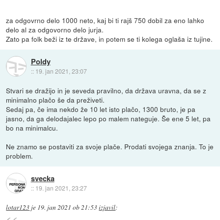
za odgovrno delo 1000 neto, kaj bi ti rajš 750 dobil za eno lahko
delo al za odgovorno delo jurja.
Zato pa folk beži iz te države, in potem se ti kolega oglaša iz tujine.
Poldy
::
19. jan 2021, 23:07
Stvari se dražijo in je seveda pravilno, da država uravna, da se z
minimalno plačo še da preživeti.
Sedaj pa, če ima nekdo že 10 let isto plačo, 1300 bruto, je pa
jasno, da ga delodajalec lepo po malem nateguje. Še ene 5 let, pa
bo na minimalcu.
Ne znamo se postaviti za svoje plače. Prodati svojega znanja. To je
problem.
svecka
::
19. jan 2021, 23:27
lotar123
je
19. jan 2021 ob 21:53
izjavil
: