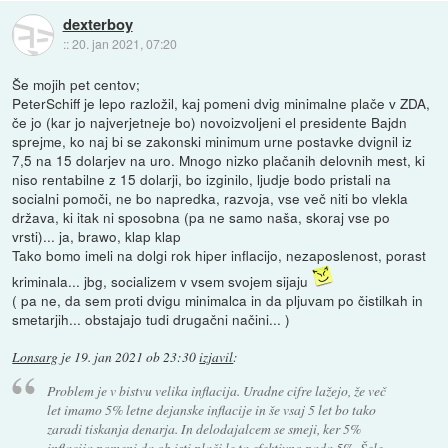
dexterboy
::
20. jan 2021, 07:20
Še mojih pet centov;
PeterSchiff je lepo razložil, kaj pomeni dvig minimalne plače v ZDA,
če jo (kar jo najverjetneje bo) novoizvoljeni el presidente Bajdn
sprejme, ko naj bi se zakonski minimum urne postavke dvignil iz
7,5 na 15 dolarjev na uro. Mnogo nizko plačanih delovnih mest, ki
niso rentabilne z 15 dolarji, bo izginilo, ljudje bodo pristali na
socialni pomoči, ne bo napredka, razvoja, vse več niti bo vlekla
država, ki itak ni sposobna (pa ne samo naša, skoraj vse po
vrsti)... ja, brawo, klap klap
Tako bomo imeli na dolgi rok hiper inflacijo, nezaposlenost, porast
kriminala... jbg, socializem v vsem svojem sijaju
( pa ne, da sem proti dvigu minimalca in da pljuvam po čistilkah in
smetarjih... obstajajo tudi drugačni načini... )
Lonsarg
je
19. jan 2021 ob 23:30
izjavil
:
Problem je v bistvu velika inflacija. Uradne cifre lažejo, že več
let imamo 5% letne dejanske inflacije in še vsaj 5 let bo tako
zaradi tiskanja denarja. In delodajalcem se smeji, ker 5%
inflacija pomeni da ob isti plači le ta efektivno pada 5%. Šele