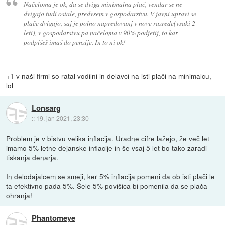
Načeloma je ok, da se dviga minimalna plač, vendar se ne
dvigajo tudi ostale, predvsem v gospodarstvu. V javni upravi se
plače dvigajo, saj je polno napredovanj v nove razrede(vsaki 2
leti), v gospodarstvu pa načeloma v 90% podjetij, to kar
podpišeš imaš do penzije. In to ni ok!
+1 v naši firmi so ratal vodilni in delavci na isti plači na minimalcu,
lol
Lonsarg
::
19. jan 2021, 23:30
Problem je v bistvu velika inflacija. Uradne cifre lažejo, že več let
imamo 5% letne dejanske inflacije in še vsaj 5 let bo tako zaradi
tiskanja denarja.
In delodajalcem se smeji, ker 5% inflacija pomeni da ob isti plači le
ta efektivno pada 5%. Šele 5% povišica bi pomenila da se plača
ohranja!
Phantomeye