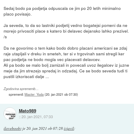
Sedaj bodo pa podjetja odpuscala ce jim po 20 letih minimalno
placo povisajo.
Ja seveda, to da so lastniki podjetij vedno bogatejsi pomeni da ne
morejo privosciti place s katero bi delavec dejansko lahko prezivel.
/s
Da ne govorimo o tem kako bodo dobro placani americani se zdaj
raje utapljali v dreku in smeteh, ter si v trgovinah sami stregli ker
pac podjetja ne bodo mogla vec placevati delavcev.
Ali pa bodo se malo bolj zamizali in povecali uvoz ilegalcev iz juzne
meje da jim strezejo spredaj in odzadaj. Ce se bodo seveda tudi ti
pustili izkoriscati dalje ...
Zgodovina sprememb…
spremenil:
Master_Yoda
(
20. jan 2021 ob 07:30
)
Mato989
::
20. jan 2021, 07:33
iloveboobz
je
20. jan 2021 ob 07:28
izjavil
: