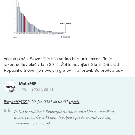
Večina plač v Sloveniji je bila vedno blizu minimalca. To je
razporeditev plač v letu 2015. Želite novejše? Statistični urad
Republike Slovenije novejših grafov ni pripravil. So predepresivni.
Mato989
::
20. jan 2021, 09:14
WizzardOfOZ
je
20. jan 2021 ob 08:27
izjavil
:
In kaj je problem? Zamenjaš službo za tako kjer se zmeniš za
dobro plačo. Če si TI nezadovoljen s plačo, moraš TI nekaj
spremeniti, ne tvoj šef.