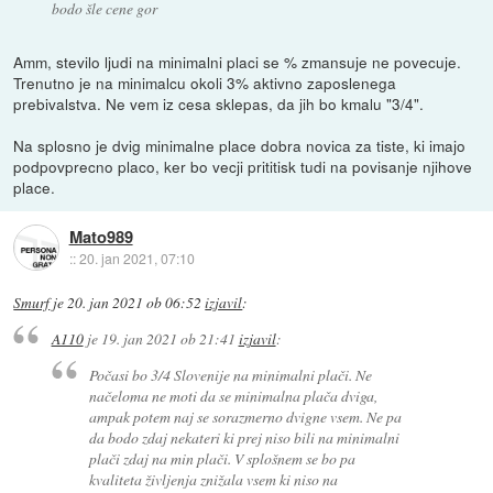
bodo šle cene gor
Amm, stevilo ljudi na minimalni placi se % zmansuje ne povecuje.
Trenutno je na minimalcu okoli 3% aktivno zaposlenega
prebivalstva. Ne vem iz cesa sklepas, da jih bo kmalu "3/4".
Na splosno je dvig minimalne place dobra novica za tiste, ki imajo
podpovprecno placo, ker bo vecji prititisk tudi na povisanje njihove
place.
Mato989
::
20. jan 2021, 07:10
Smurf
je
20. jan 2021 ob 06:52
izjavil
:
A110
je
19. jan 2021 ob 21:41
izjavil
:
Počasi bo 3/4 Slovenije na minimalni plači. Ne
načeloma ne moti da se minimalna plača dviga,
ampak potem naj se sorazmerno dvigne vsem. Ne pa
da bodo zdaj nekateri ki prej niso bili na minimalni
plači zdaj na min plači. V splošnem se bo pa
kvaliteta življenja znižala vsem ki niso na