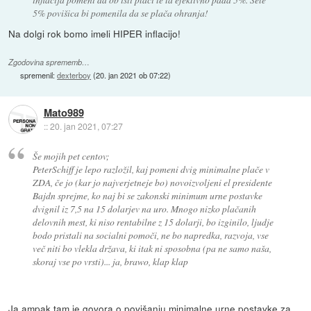
5% povišica bi pomenila da se plača ohranja!
Na dolgi rok bomo imeli HIPER inflacijo!
Zgodovina sprememb…
spremenil:
dexterboy
(
20. jan 2021 ob 07:22
)
Mato989
::
20. jan 2021, 07:27
Še mojih pet centov;
PeterSchiff je lepo razložil, kaj pomeni dvig minimalne plače v
ZDA, če jo (kar jo najverjetneje bo) novoizvoljeni el presidente
Bajdn sprejme, ko naj bi se zakonski minimum urne postavke
dvignil iz 7,5 na 15 dolarjev na uro. Mnogo nizko plačanih
delovnih mest, ki niso rentabilne z 15 dolarji, bo izginilo, ljudje
bodo pristali na socialni pomoči, ne bo napredka, razvoja, vse
več niti bo vlekla država, ki itak ni sposobna (pa ne samo naša,
skoraj vse po vrsti)... ja, brawo, klap klap
Ja ampak tam je govora o povišanju minimalne urne postavke za