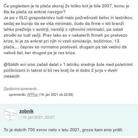
Če pogledam je ta plača skoraj 2x toliko kot je bila 2007, komu je
šla še plača za enkrat navzgor?
Je pa v SLO gospodarstvu tudi malo požrešnosti šefov in lastnikov,
sedaj se bunijo da se viša minimalc, čudo da firme v isti branži
lahko preživijo v avstriji, nemčiji z njihovimi minimalci, pa ostali
stroški so tudi večji. Prav tako so v nekaterih firmah po pretvezo
krize, ki je za enkrat pri njih ni vzeli simulacijo, božičnico, 13.
plača,... čeprav so normalno poslovali, drugam pa tak vedno da
neboš šel, ker drugod pa je res kriza.
@Siddh eni smo začeli delat v 1.letniku srednje šole med poletnimi
počitnicami in takrat si bil res kralj če si dobo 2 jurja v dveh
mesecih
Zgodovina sprememb…
spremenilo:
APPluk
(
19. jan 2021 ob 22:26
)
zobnik
::
19. jan 2021, 22:27
To je dobrih 700 evrov neto v letu 2021, groza kam smo prišli.