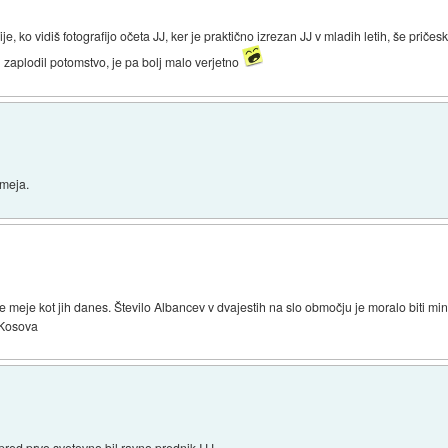
e, ko vidiš fotografijo očeta JJ, ker je praktično izrezan JJ v mladih letih, še pričeska
 zaplodil potomstvo, je pa bolj malo verjetno
meja.
meje kot jih danes. Število Albancev v dvajestih na slo območju je moralo biti mini
s Kosova
pred prvo svetovno bil ravno prednik IJJ.