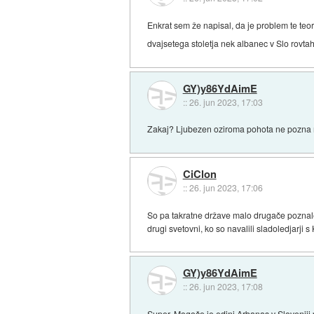
Enkrat sem že napisal, da je problem te teorij
dvajsetega stoletja nek albanec v Slo rovtah
GY)y86YdAimE
::
26. jun 2023, 17:03
Zakaj? Ljubezen oziroma pohota ne pozna 
CiClon
::
26. jun 2023, 17:06
So pa takratne države malo drugače poznale 
drugi svetovni, ko so navalili sladoledjarji 
GY)y86YdAimE
::
26. jun 2023, 17:08
Super. Mogoče je edini Arbanas v Sloveniji 