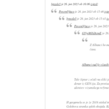
lynxslo5
je
26. jun 2023 ob 16:06
izjavil
:
PovemVfaco
je
26. jun 2023 ob 15:46
izja
lynxslo5
je
26. jun 2023 ob 15:41
iz
PovemVfaco
je
26. jun 2023
GY)y86YdAimE
je
26.
Z Albanci bo ma
časa.
Albanci tud že včasih 
Tale šiptar z očali na sliki
denar iz GEN-ija. Za protiu
ukinitev vizumskega režima
H gargamelu se je že 2018 stiskal i
Golobova stranka sploh obstjala. K