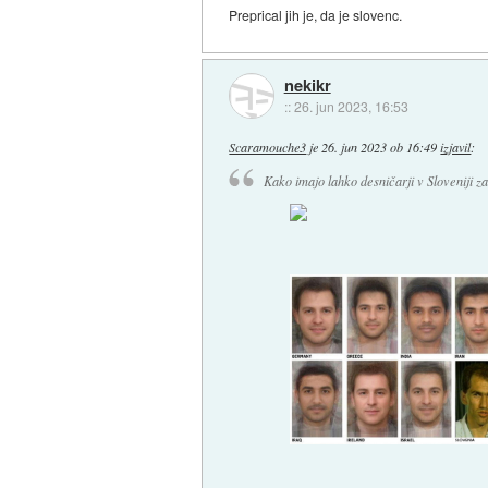
Preprical jih je, da je slovenc.
nekikr
::
26. jun 2023, 16:53
Scaramouche3
je
26. jun 2023 ob 16:49
izjavil
:
Kako imajo lahko desničarji v Sloveniji za 