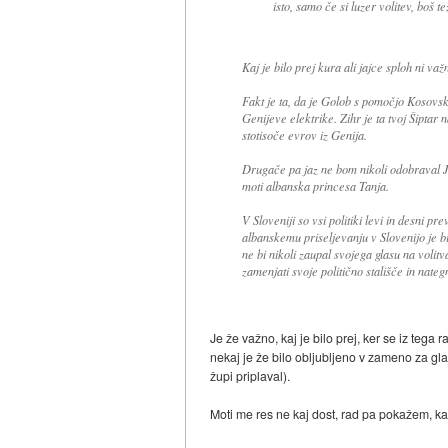
isto, samo če si luzer volitev, boš te
Kaj je bilo prej kura ali jajce sploh ni važ
Fakt je ta, da je Golob s pomočjo Kosovsk
Genijeve elektrike. Zihr je ta tvoj Šiptar 
stotisoče evrov iz Genija.
Drugače pa jaz ne bom nikoli odobraval J
moti albanska princesa Tanja.
V Sloveniji so vsi politiki levi in desni p
albanskemu priseljevanju v Slovenijo je 
ne bi nikoli zaupal svojega glasu na volit
zamenjati svoje politično stališče in nategn
Je že važno, kaj je bilo prej, ker se iz teg
nekaj je že bilo obljubljeno v zameno za gla
župi priplaval).
Moti me res ne kaj dost, rad pa pokažem, ka