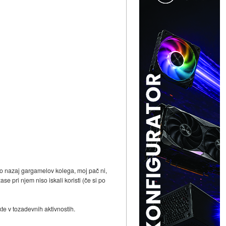
olgo nazaj gargamelov kolega, moj pač ni,
 pri njem niso iskali koristi (če si po
te v tozadevnih aktivnostih.