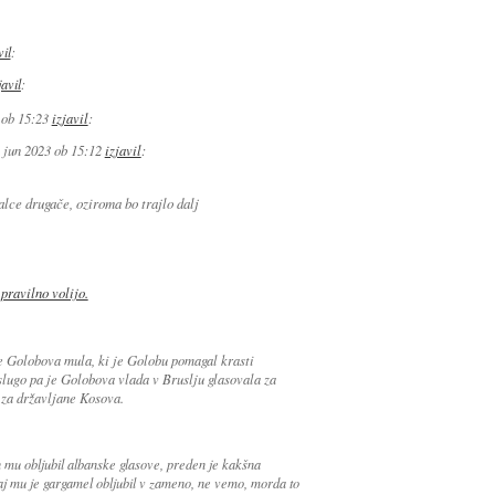
vil
:
javil
:
 ob 15:23
izjavil
:
 jun 2023 ob 15:12
izjavil
:
lce drugače, oziroma bo trajlo dalj
pravilno volijo.
 je Golobova mula, ki je Golobu pomagal krasti
slugo pa je Golobova vlada v Bruslju glasovala za
 za državljane Kosova.
n mu obljubil albanske glasove, preden je kakšna
aj mu je gargamel obljubil v zameno, ne vemo, morda to