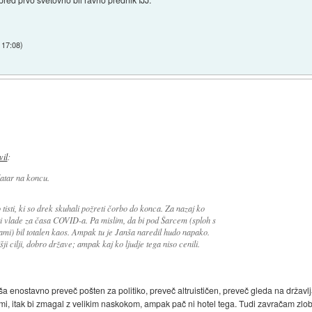
 17:08
)
vil
:
atar na koncu.
isti, ki so drek skuhali požreti čorbo do konca. Za nazaj ko
vlade za časa COVID-a. Pa mislim, da bi pod Šarcem (sploh s
mi) bil totalen kaos. Ampak tu je Janša naredil hudo napako.
šji cilji, dobro države; ampak kaj ko ljudje tega niso cenili.
a enostavno preveč pošten za politiko, preveč altruističen, preveč gleda na državlj
vami, itak bi zmagal z velikim naskokom, ampak pač ni hotel tega. Tudi zavračam zlob