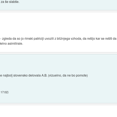
i za še slabše.
 zgleda da so jo rimski patriciji uvozili z bližnjega vzhoda, da rešijo kar se rešiti
delno asimilirale.
e najbolj slovensko delovala A.B. (vizuelno, da ne bo pomote)
 17:02
)