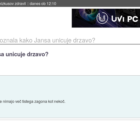
naslednji dve leti
::
danes ob 11:37
oznala kako Jansa unicuje drzavo?
sa unicuje drzavo?
 nimajo več tistega zagona kot nekoč.