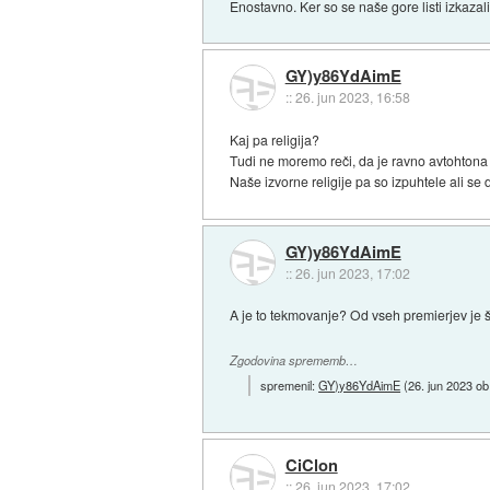
Enostavno. Ker so se naše gore listi izkazal
GY)y86YdAimE
::
26. jun 2023, 16:58
Kaj pa religija?
Tudi ne moremo reči, da je ravno avtohtona -
Naše izvorne religije pa so izpuhtele ali se 
GY)y86YdAimE
::
26. jun 2023, 17:02
A je to tekmovanje? Od vseh premierjev je š
Zgodovina sprememb…
spremenil:
GY)y86YdAimE
(
26. jun 2023 ob
CiClon
::
26. jun 2023, 17:02