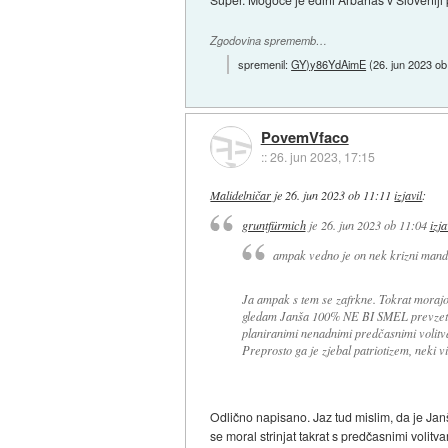
Zgodovina sprememb…
spremenil:
GY)y86YdAimE
(
26. jun 2023 ob
PovemVfaco
::
26. jun 2023, 17:15
Malidelničar
je
26. jun 2023 ob 11:11
izjavil
:
gruntfürmich
je
26. jun 2023 ob 11:04
izja
ampak vedno je on nek krizni mand
Ja ampak s tem se zafrkne. Tokrat morajo t
gledam Janša 100% NE BI SMEL prevzeti 
planiranimi nenadnimi predčasnimi volitva
Preprosto ga je zjebal patriotizem, neki vi
Odlično napisano. Jaz tud mislim, da je Janš
se moral strinjat takrat s predčasnimi volit