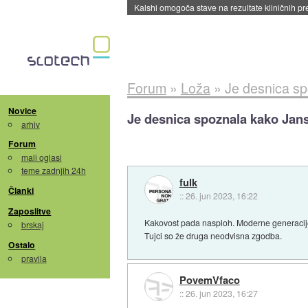
Sandisk že prodal več kot polovico SSD-jev za 
Forum
»
Loža
»
Je desnica sp
Novice
Je desnica spoznala kako Jan
arhiv
Forum
mali oglasi
teme zadnjih 24h
fulk
Članki
::
26. jun 2023, 16:22
Zaposlitve
Kakovost pada nasploh. Moderne generacije
brskaj
Tujci so že druga neodvisna zgodba.
Ostalo
pravila
PovemVfaco
::
26. jun 2023, 16:27