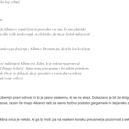
žko kaj zrihtal.
no.
ih Albancev ropal Geni in posredno vse nas, ki smo plačniki
na sliki velik strokovnjak za elektriko, da mu je Golob nakazoval
anševega druženja z Albanci. Dvomim pa, da tebe kot levičarja
reveč naklonjeni Albancem. Edini, ki je enkrat nasprotoval
bil Zmago Jelinčić. Samo temu pravarantu s hrvaškim priimkom
vah. On je že dokazal, da je sposoben v enem dnevu trikrat
iti svoje volivce.
a razberejo pravi odnosi in to je jasno vsakemu, ki se ne slepi. Dokazano je bil že d
sove, razen če imajo Albanci radi že samo fizično podobo gargamela in dejansko zase
kšna ovca je nekdo, ki ga to moti, pa na vsakem koraku preusmerja pozornost s sek