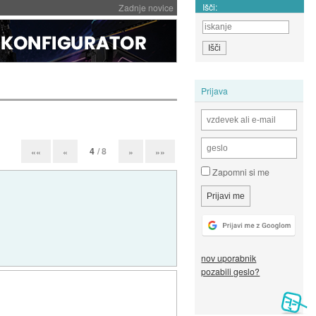
Išči:
Zadnje novice
Prijava
4
/ 8
««
«
»
»»
Zapomni si me
nov uporabnik
pozabili geslo?