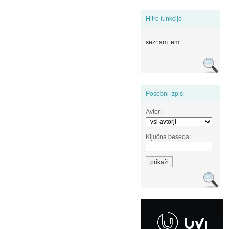
Hitre funkcije
seznam tem
Posebni izpisi
Avtor:
Ključna beseda: