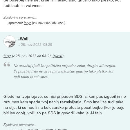
tudi taubi in vsi vmes.
Zgodovina sprememb…
spremenil:
feryz
(
28. nov 2022 ob 08:23
)
-Wall
::
28. nov 2022, 08:25
feryz
je
28. nov 2022 ob 08:23
izjavil
:
Ne označuj ljudi kot politično pripadne enim, drugim ali tretjim.
Še posebej tiste ne, ki se jim neskončno gnusijo tako pleško, kot
tudi taubi in vsi vmes.
Glede na tvoje izjave, ce nisi pripaden SDS, si kompas izgubil in ne
razumes kam spada tvoj nacin razmisljanja. Smo imeli ze tudi take
na stju, ki so hodili na kolesarske proteste pecat bejbe (ker je baje
biti lev cool), volili so pa SDS in govorili kako je JJ fajn.
Zgodovina sprememb…