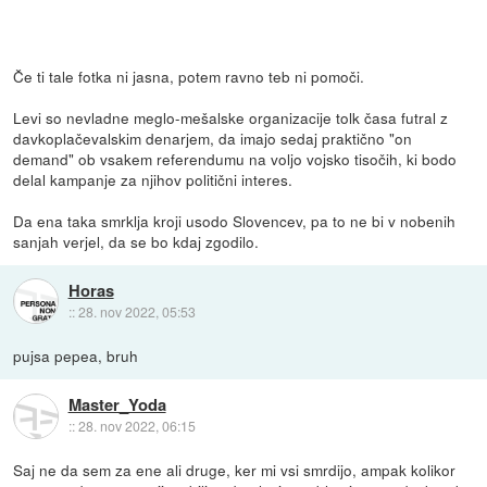
Če ti tale fotka ni jasna, potem ravno teb ni pomoči.
Levi so nevladne meglo-mešalske organizacije tolk časa futral z
davkoplačevalskim denarjem, da imajo sedaj praktično "on
demand" ob vsakem referendumu na voljo vojsko tisočih, ki bodo
delal kampanje za njihov politični interes.
Da ena taka smrklja kroji usodo Slovencev, pa to ne bi v nobenih
sanjah verjel, da se bo kdaj zgodilo.
Horas
::
28. nov 2022, 05:53
pujsa pepea, bruh
Master_Yoda
::
28. nov 2022, 06:15
Saj ne da sem za ene ali druge, ker mi vsi smrdijo, ampak kolikor