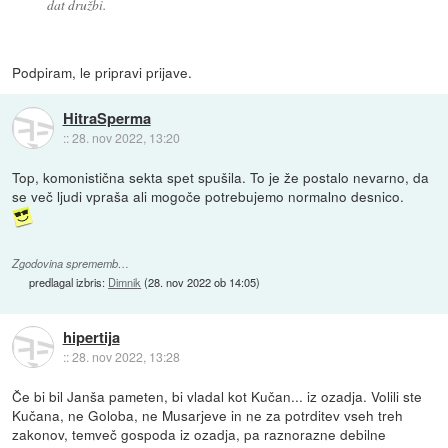
dat družbi.
Podpiram, le pripravi prijave.
HitraSperma
::
28. nov 2022, 13:20
Top, komonistična sekta spet spušila. To je že postalo nevarno, da
se več ljudi vpraša ali mogoče potrebujemo normalno desnico.
Zgodovina sprememb…
predlagal izbris:
Dimnik
(
28. nov 2022 ob 14:05
)
hipertija
::
28. nov 2022, 13:28
Če bi bil Janša pameten, bi vladal kot Kučan... iz ozadja. Volili ste
Kučana, ne Goloba, ne Musarjeve in ne za potrditev vseh treh
zakonov, temveč gospoda iz ozadja, pa raznorazne debilne