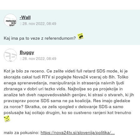
-Wall
::
28. nov 2022, 08:49
Kaj ima pa to veze z referendumom?
Buggy
::
28. nov 2022, 08:49
Kot je bilo ze receno. Ce zelite videti full retard SDS mode, ki je
skorajda cakal tudi RTV si poglejte Nova24 vceraj ob 8ih. Toliko
enega sprenevedanja, manipuliranja in strasenja naivnih ljudi
zbranega v dobri uri tezko vidis. Najboljse so pa projekcije in
analize teh dveh napovedovalskih genijev, ki strasi o stvareh, ki jih
pravzaprav pocne SDS sama ne pa koalicija. Res imajo gledalce
za norce? Skratka, ce zelis vpogled v delovanje SDS-a samo
poslusajte kaj ocitajo drugim, ko so custveno ranjeni kot trenutno
malo za pokusino:
https://nova24tv.si/slovenija/politika/...