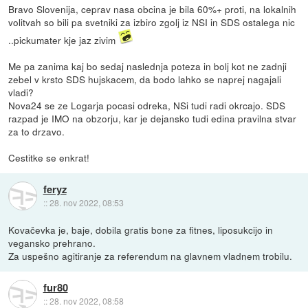
Bravo Slovenija, ceprav nasa obcina je bila 60%+ proti, na lokalnih
volitvah so bili pa svetniki za izbiro zgolj iz NSI in SDS ostalega nic
..pickumater kje jaz zivim
Me pa zanima kaj bo sedaj naslednja poteza in bolj kot ne zadnji
zebel v krsto SDS hujskacem, da bodo lahko se naprej nagajali
vladi?
Nova24 se ze Logarja pocasi odreka, NSi tudi radi okrcajo. SDS
razpad je IMO na obzorju, kar je dejansko tudi edina pravilna stvar
za to drzavo.
Cestitke se enkrat!
feryz
::
28. nov 2022, 08:53
Kovačevka je, baje, dobila gratis bone za fitnes, liposukcijo in
vegansko prehrano.
Za uspešno agitiranje za referendum na glavnem vladnem trobilu.
fur80
::
28. nov 2022, 08:58