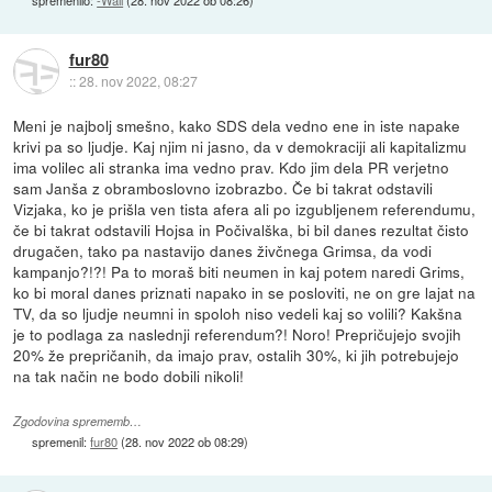
spremenilo:
-Wall
(
28. nov 2022 ob 08:26
)
fur80
::
28. nov 2022, 08:27
Meni je najbolj smešno, kako SDS dela vedno ene in iste napake
krivi pa so ljudje. Kaj njim ni jasno, da v demokraciji ali kapitalizmu
ima volilec ali stranka ima vedno prav. Kdo jim dela PR verjetno
sam Janša z obramboslovno izobrazbo. Če bi takrat odstavili
Vizjaka, ko je prišla ven tista afera ali po izgubljenem referendumu,
če bi takrat odstavili Hojsa in Počivalška, bi bil danes rezultat čisto
drugačen, tako pa nastavijo danes živčnega Grimsa, da vodi
kampanjo?!?! Pa to moraš biti neumen in kaj potem naredi Grims,
ko bi moral danes priznati napako in se posloviti, ne on gre lajat na
TV, da so ljudje neumni in spoloh niso vedeli kaj so volili? Kakšna
je to podlaga za naslednji referendum?! Noro! Prepričujejo svojih
20% že prepričanih, da imajo prav, ostalih 30%, ki jih potrebujejo
na tak način ne bodo dobili nikoli!
Zgodovina sprememb…
spremenil:
fur80
(
28. nov 2022 ob 08:29
)