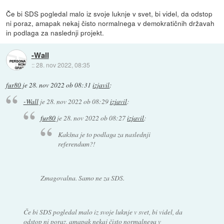
Če bi SDS pogledal malo iz svoje luknje v svet, bi videl, da odstop
ni poraz, amapak nekaj čisto normalnega v demokratičnih državah
in podlaga za naslednji projekt.
-Wall
::
28. nov 2022, 08:35
fur80
je
28. nov 2022 ob 08:31
izjavil
:
-Wall
je
28. nov 2022 ob 08:29
izjavil
:
fur80
je
28. nov 2022 ob 08:27
izjavil
:
Kakšna je to podlaga za naslednji
referendum?!
Zmagovalna. Samo ne za SDS.
Če bi SDS pogledal malo iz svoje luknje v svet, bi videl, da
odstop ni poraz, amapak nekaj čisto normalnega v