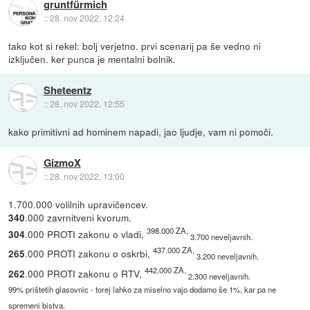
gruntfürmich
::
28. nov 2022, 12:24
tako kot si rekel: bolj verjetno. prvi scenarij pa še vedno ni
izključen. ker punca je mentalni bolnik.
Sheteentz
::
28. nov 2022, 12:55
kako primitivni ad hominem napadi, jao ljudje, vam ni pomoči.
GizmoX
::
28. nov 2022, 13:00
1.700.000 volilnih upravičencev.
.000 zavrnitveni kvorum.
340
398.000 ZA,
.000 PROTI zakonu o vladi,
304
3.700 neveljavnih.
437.000 ZA,
.000 PROTI zakonu o oskrbi,
265
3.200 neveljavnih.
442.000 ZA,
.000 PROTI zakonu o RTV,
262
2.300 neveljavnih.
99% prištetih glasovnic - torej lahko za miselno vajo dodamo še 1%, kar pa ne
spremeni bistva.