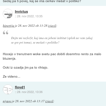
Sedaj pa ti povej, kaj se ima cerkev mešat v politiko?
Invictus
::
28. nov 2022, 13:35
hipertija
je
28. nov 2022 ob 13:28
izjavil
:
Dejte mi razložit, kaj ima en jebeni inštitut (sploh ne vem zakaj
se gre pri temu), se mešati v politiko?
Hocejo v trenutnem woke svetu pac dobiti dosmrtno rento za malo
bluzenja.
Ocki iz ozadja jim pa to rihtajo.
Ze videno...
floyd1
::
28. nov 2022, 13:36
njyngs
je
28. nov 2022 ob 13:17
izjavil
: