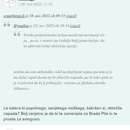
::
28. nov 2022, 11:19
gruntfürmich
je
28. nov 2022 ob 09:55
izjavil
:
Hypathia
je
22. nov 2022 ob 19:34
izjavil
:
Visoko profesionalni in kao neodvisni novinarji rtv-
ja... pa to, v resnici pa čedalje bolj jasno kažejo, da
so aktivisti točno določene opcije.
mislim da sem debeluško videl na knjižnem sejmu, pa sem se ji
na daleč ognil da me ne bi obtožila napada. pa še tako grdo se
je režala kot da bi ji prihajalo; verjetno je gledala otroško
slikanico...
Le katera bi popolnega, sanjskega moškega, kakršen si, obtožila
napada? Bolj verjetno je da bi te zamenjala za Brada Pita in te
prosila za avtogram.