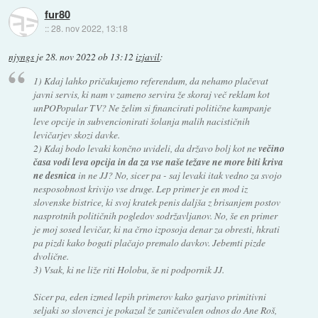
fur80
::
28. nov 2022, 13:18
njyngs
je
28. nov 2022 ob 13:12
izjavil
:
1) Kdaj lahko pričakujemo referendum, da nehamo plačevat
javni servis, ki nam v zameno servira že skoraj več reklam kot
unPOPopular TV? Ne želim si financirati politične kampanje
leve opcije in subvencionirati šolanja malih nacističnih
levičarjev skozi davke.
2) Kdaj bodo levaki končno uvideli, da državo bolj kot ne
večino
časa vodi leva opcija in da za vse naše težave ne more biti kriva
ne desnica
in ne JJ? No, sicer pa - saj levaki itak vedno za svojo
nesposobnost krivijo vse druge. Lep primer je en mod iz
slovenske bistrice, ki svoj kratek penis daljša z brisanjem postov
nasprotnih političnih pogledov sodržavljanov. No, še en primer
je moj sosed levičar, ki na črno izposoja denar za obresti, hkrati
pa pizdi kako bogati plačajo premalo davkov. Jebemti pizde
dvolične.
3) Vsak, ki ne liže riti Holobu, še ni podpornik JJ.
Sicer pa, eden izmed lepih primerov kako garjavo primitivni
seljaki so slovenci je pokazal že zaničevalen odnos do Ane Roš,