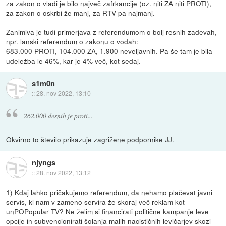
za zakon o vladi je bilo največ zafrkancije (oz. niti ZA niti PROTI),
za zakon o oskrbi že manj, za RTV pa najmanj.
Zanimiva je tudi primerjava z referendumom o bolj resnih zadevah,
npr. lanski referendum o zakonu o vodah:
683.000 PROTI, 104.000 ZA, 1.900 neveljavnih. Pa še tam je bila
udeležba le 46%, kar je 4% več, kot sedaj.
s1m0n
::
28. nov 2022, 13:10
262.000 desnih je proti...
Okvirno to število prikazuje zagrižene podpornike JJ.
njyngs
::
28. nov 2022, 13:12
1) Kdaj lahko pričakujemo referendum, da nehamo plačevat javni
servis, ki nam v zameno servira že skoraj več reklam kot
unPOPopular TV? Ne želim si financirati politične kampanje leve
opcije in subvencionirati šolanja malih nacističnih levičarjev skozi