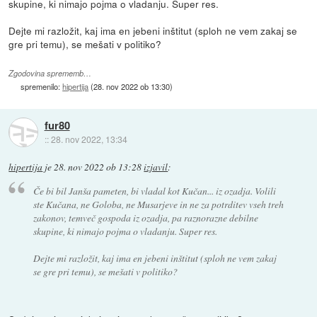
skupine, ki nimajo pojma o vladanju. Super res.
Dejte mi razložit, kaj ima en jebeni inštitut (sploh ne vem zakaj se
gre pri temu), se mešati v politiko?
Zgodovina sprememb…
spremenilo:
hipertija
(
28. nov 2022 ob 13:30
)
fur80
::
28. nov 2022, 13:34
hipertija
je
28. nov 2022 ob 13:28
izjavil
:
Če bi bil Janša pameten, bi vladal kot Kučan... iz ozadja. Volili
ste Kučana, ne Goloba, ne Musarjeve in ne za potrditev vseh treh
zakonov, temveč gospoda iz ozadja, pa raznorazne debilne
skupine, ki nimajo pojma o vladanju. Super res.
Dejte mi razložit, kaj ima en jebeni inštitut (sploh ne vem zakaj
se gre pri temu), se mešati v politiko?