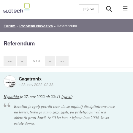
☰
Forum
»
Problemi človeštva
»
Referendum
Referendum
6
/ 9
««
«
»
»»
Gagatronix
::
28. nov 2022, 02:38
Hypathia
je
27. nov 2022 ob 22:41
izjavil
:
Rezultat je zgolj potrdil tezo, da so najbolj disciplinirane ovce
na levici, treba je samo zažvižgati, pa priletijo na volišča
obkrožit proti Janši, že 30 let isto, z izjemo leta 2004, ko so
ostale doma.