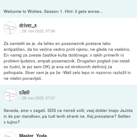
Welcome to Wokies, Season 1. Hint: it gets worse...
driver_x
::
28. nov 2022, 07:06
Za zamisliti se je, da lahko en posameznik postane tako
antipatičen, da bo večina vedno proti njemu, ne glede na vsebino.
En namig za zveste častilce kulta dotičnega: v takih primerih ni
problem ljudstvo, ampak posameznik. Drugačen pogled (vsi ostali
so čudni, le jaz sem OK) je ena od strokovnih definicij za
psihopata. Sicer vam je pa že -Wall zelo lepo in nazorno razložil in
ne mislim ponavljati.
c3p0
::
28. nov 2022, 07:07
Seveda, smo v zagati. SDS ne moreš volit, vsaj dokler imajo JaJota
in še par mandlcev, pa tudi levih strank ne. Kaj preostane? Selitev
v tujino?
Master_Yoda