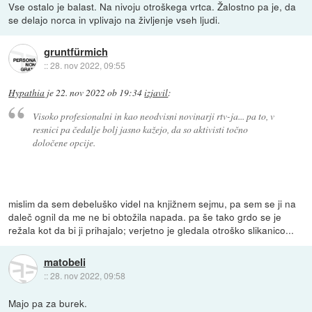
Vse ostalo je balast. Na nivoju otroškega vrtca. Žalostno pa je, da
se delajo norca in vplivajo na življenje vseh ljudi.
gruntfürmich
::
28. nov 2022, 09:55
Hypathia
je
22. nov 2022 ob 19:34
izjavil
:
Visoko profesionalni in kao neodvisni novinarji rtv-ja... pa to, v
resnici pa čedalje bolj jasno kažejo, da so aktivisti točno
določene opcije.
mislim da sem debeluško videl na knjižnem sejmu, pa sem se ji na
daleč ognil da me ne bi obtožila napada. pa še tako grdo se je
režala kot da bi ji prihajalo; verjetno je gledala otroško slikanico...
matobeli
::
28. nov 2022, 09:58
Majo pa za burek.