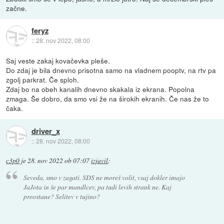
začne.
feryz
::
28. nov 2022, 08:00
Saj veste zakaj kovačevka pleše.
Do zdaj je bila dnevno prisotna samo na vladnem pooptv, na rtv pa
zgolj parkrat. Če sploh.
Zdaj bo na obeh kanalih dnevno skakala iz ekrana. Popolna
zmaga. Še dobro, da smo vsi že na širokih ekranih. Če nas že to
čaka.
driver_x
::
28. nov 2022, 08:00
c3p0
je
28. nov 2022 ob 07:07
izjavil
:
Seveda, smo v zagati. SDS ne moreš volit, vsaj dokler imajo
JaJota in še par mandlcev, pa tudi levih strank ne. Kaj
preostane? Selitev v tujino?