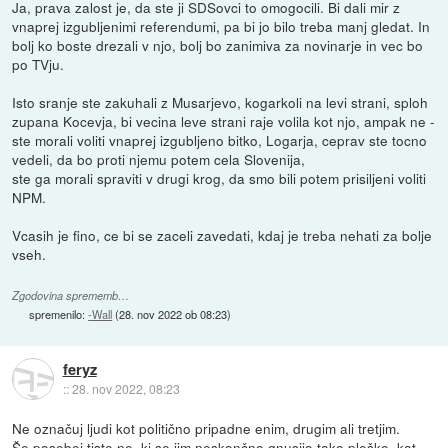
Ja, prava zalost je, da ste ji SDSovci to omogocili. Bi dali mir z
vnaprej izgubljenimi referendumi, pa bi jo bilo treba manj gledat. In
bolj ko boste drezali v njo, bolj bo zanimiva za novinarje in vec bo
po TVju.
Isto sranje ste zakuhali z Musarjevo, kogarkoli na levi strani, sploh
zupana Kocevja, bi vecina leve strani raje volila kot njo, ampak ne -
ste morali voliti vnaprej izgubljeno bitko, Logarja, ceprav ste tocno
vedeli, da bo proti njemu potem cela Slovenija,
ste ga morali spraviti v drugi krog, da smo bili potem prisiljeni voliti
NPM.
Vcasih je fino, ce bi se zaceli zavedati, kdaj je treba nehati za bolje
vseh.
Zgodovina sprememb…
spremenilo:
-Wall
(
28. nov 2022 ob 08:23
)
feryz
::
28. nov 2022, 08:23
Ne označuj ljudi kot politično pripadne enim, drugim ali tretjim.
Še posebej tiste ne, ki se jim neskončno gnusijo tako pleško, kot