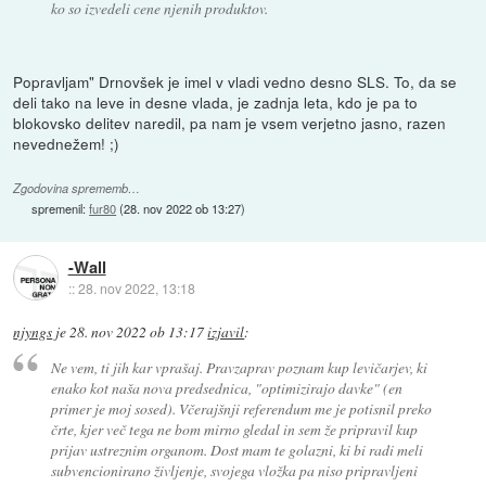
ko so izvedeli cene njenih produktov.
Popravljam" Drnovšek je imel v vladi vedno desno SLS. To, da se
deli tako na leve in desne vlada, je zadnja leta, kdo je pa to
blokovsko delitev naredil, pa nam je vsem verjetno jasno, razen
nevednežem! ;)
Zgodovina sprememb…
spremenil:
fur80
(
28. nov 2022 ob 13:27
)
-Wall
::
28. nov 2022, 13:18
njyngs
je
28. nov 2022 ob 13:17
izjavil
:
Ne vem, ti jih kar vprašaj. Pravzaprav poznam kup levičarjev, ki
enako kot naša nova predsednica, "optimizirajo davke" (en
primer je moj sosed). Včerajšnji referendum me je potisnil preko
črte, kjer več tega ne bom mirno gledal in sem že pripravil kup
prijav ustreznim organom. Dost mam te golazni, ki bi radi meli
subvencionirano življenje, svojega vložka pa niso pripravljeni