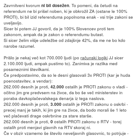
Zavrnitveni kvorum
. To pomeni, da četudi na
ni bil dosežen
referendum ne bi prišel noben, ki je obkrožil ZA (ostane le 100%
PROTI), bi bil izid referenduma popolnoma enak - vsi trije zakoni se
uveljavijo.
Sicer bi potem JJ govoril, da je 100% Slovencev proti tem
zakonom, ampak da je zakon o referendumu butast.
Si sicer želim višje udeležbe od zdajšnje 42%, da me ne bo kdo
narobe razumel.
Prišlo je nekaj več kot 700.000 ljudi (po
računski logiki
JJ sicer
2.100.000 ljudi, ampak pustimo to). Zanimiva je razlika med
posameznimi številkami.
Če predpostavimo, da so le desni glasovali 3x PROTI (kar je huda
poenostavitev, a vendar):
262.000 desnih je proti,
ostalih je PROTI zakonu o vladi -
42.000
očitno jim gre predvsem na živce, da bo še več ministerstev in
poraba davkoplačevalskega denarja iz tega naslova.
262.000 desnih je proti,
ostalih je PROTI zakonu o oskrbi -
3.000
precej manj je takih, ki jim gre na živce, da bodo morali še 1 leto
več plačevati drage oskrbnine za stare starše.
262.000 desnih je proti,
ostalih PROTI zakonu o RTV - torej
0
ostalih proti menjavi glavnih na RTV skoraj ni.
Če v obzir vzamemo še število neveljavnih glasovnic, to potrjuje -