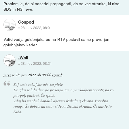
Problem je, da si nasedel propagandi, da so vse stranke, ki niso
SDS in NSI leve.
Gospod
::
28. nov 2022, 08:01
Veliki vodja golobnjaka bo na RTV postavil samo preverjen
golobnjakov kader
-Wall
::
28. nov 2022, 08:21
feryz
je
28. nov 2022 ob 08:00
izjavil
:
Saj veste zakaj kovačevka pleše.
Do zdaj je bila dnevno prisotna samo na vladnem pooptv, na rtv
pa zgolj parkrat. Če sploh.
Zdaj bo na obeh kanalih dnevno skakala iz ekrana. Popolna
zmaga. Še dobro, da smo vsi že na širokih ekranih. Če nas že to
čaka.