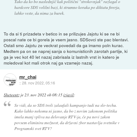
Tako da ko bo naslednjič kak politični "strokovnjak" razlagal o
hardcore SDS volilni bazi, ki strumno koraka po diktatu firerja,
lahko veste, da nima za burek.
To da si ti prizadeta v betico in se prilizujes Jajotu ki se ne bi
poscal nate ce bi gorela je vsem jasno. SDSovci ste pac blentavi.
Ostali smo Jajotu ze veckrat povedali da ga imamo poln kurac.
Medtem pa on se naprej sanja o komunisticnih zarotah partije, ki
ga je vec kot 40 let nazaj zabrisala iz lastnih vrst in katero je
moledoval kot mali otrok naj ga vzamejo nazaj.
mr_chai
::
28. nov 2022, 05:16
Sheteentz
je
23. nov 2022 ob 08:15
izjavil
:
Se vidi, da so SDS troli zalaufali kampanjo tudi na slo-techu.
Kako lahko nekomu ni jasno, da bo z novim zakonom politika
imela manj vpliva na delovanje RTV-ja, če pa novi zakon
povsem eliminira možnost, da državni zbor nastavlja svetnike v
Programski svet RTV?