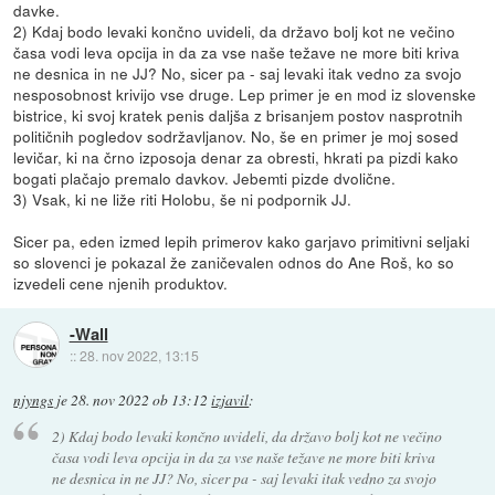
davke.
2) Kdaj bodo levaki končno uvideli, da državo bolj kot ne večino
časa vodi leva opcija in da za vse naše težave ne more biti kriva
ne desnica in ne JJ? No, sicer pa - saj levaki itak vedno za svojo
nesposobnost krivijo vse druge. Lep primer je en mod iz slovenske
bistrice, ki svoj kratek penis daljša z brisanjem postov nasprotnih
političnih pogledov sodržavljanov. No, še en primer je moj sosed
levičar, ki na črno izposoja denar za obresti, hkrati pa pizdi kako
bogati plačajo premalo davkov. Jebemti pizde dvolične.
3) Vsak, ki ne liže riti Holobu, še ni podpornik JJ.
Sicer pa, eden izmed lepih primerov kako garjavo primitivni seljaki
so slovenci je pokazal že zaničevalen odnos do Ane Roš, ko so
izvedeli cene njenih produktov.
-Wall
::
28. nov 2022, 13:15
njyngs
je
28. nov 2022 ob 13:12
izjavil
:
2) Kdaj bodo levaki končno uvideli, da državo bolj kot ne večino
časa vodi leva opcija in da za vse naše težave ne more biti kriva
ne desnica in ne JJ? No, sicer pa - saj levaki itak vedno za svojo