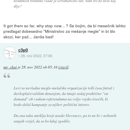
neumnost trenutne vlade je avtomatično sds. Vam res ne nese kaj
dlje?
It got them so far, why stop now... ? Se bojim, da bi mesečnik lahko
predlagal dobesedno "Ministrstvo za mešanje megle" in bi šlo
skozi, ker pač... Janša bad!
c3p0
::
28. nov 2022, 07:06
mr_chai
je
28. nov 2022 ob 05:16
izjavil
:
Levi so nevladne meglo-mešalske organizacije tolk časa futral z
davkoplačevalskim denarjem, da imajo sedaj praktično "on
demand" ob vsakem referendumu na voljo vojsko tisočih, ki
bodo delal kampanje za njihov politični interes.
Da ena taka smrklja kroji usodo Slovencev, pa to ne bi v nobenih
sanjah verjel, da se bo kdaj zgodilo.