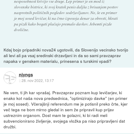
nesposobnost krivijo vse druge. Lep primer je en mod iz
slovenske bistrice, ki svoj kratek penis daljša z brisanjem postov
nasprotnih političnih pogledov sodržavljanov. No, še en primer
je moj sosed levičar, ki na črno izposoja denar za obresti, hkrati
pa pizdi kako bogati plačajo premalo davkov. Jebemti pizde
dvolične.
Kdaj bojo pripadniki nova24 ugotovili, da Slovenijo vecinsko tvorijo
ali levi ali pa vsaj sredinski drzavljani in da so sami pravzaprav
napaka v genskem materialu, prinesena s turskimi vpadi?
njyngs
::
28. nov 2022, 13:17
Ne vem, ti jih kar vprašaj. Pravzaprav poznam kup levičarjev, ki
enako kot naša nova predsednica, "optimizirajo davke" (en primer
je moj sosed). Včerajšnji referendum me je potisnil preko črte, kjer
več tega ne bom mirno gledal in sem že pripravil kup prijav
ustreznim organom. Dost mam te golazni, ki bi radi meli
subvencionirano življenje, svojega vložka pa niso pripravljeni dat
družbi.