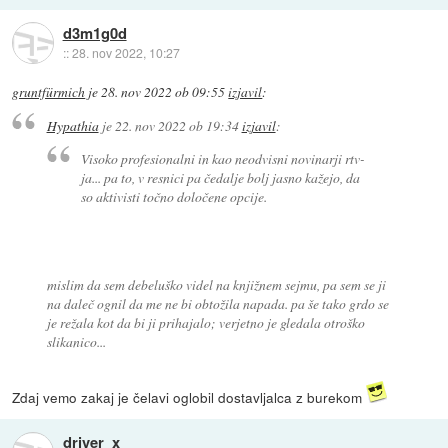
d3m1g0d
::
28. nov 2022, 10:27
gruntfürmich
je
28. nov 2022 ob 09:55
izjavil
:
Hypathia
je
22. nov 2022 ob 19:34
izjavil
:
Visoko profesionalni in kao neodvisni novinarji rtv-
ja... pa to, v resnici pa čedalje bolj jasno kažejo, da
so aktivisti točno določene opcije.
mislim da sem debeluško videl na knjižnem sejmu, pa sem se ji
na daleč ognil da me ne bi obtožila napada. pa še tako grdo se
je režala kot da bi ji prihajalo; verjetno je gledala otroško
slikanico...
Zdaj vemo zakaj je čelavi oglobil dostavljalca z burekom
driver_x