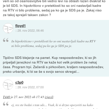
vem so od osamosvojitve bili vedno levi na oblasti razen dvakrat ko
je bil SDS. In hipokriticno v preteklosti ko so oni nastavljali kadre
na RTV ni bilo problema, sedaj pa ko ga je SDS pa je. Zakaj niso
ze takoj sprejeli taksen zakon ?
floyd1
::
28. nov 2022, 06:46
In hipokriticno v preteklosti ko so oni nastavljali kadre na RTV
ni bilo problema, sedaj pa ko ga je SDS pa je.
Tipično SDS blejanje na pamet. Kup nesposobnežev, ki so jih
pripeljali janezkovi na RTV se kaže kot velik problem že nekaj
časa. Program trpi. Začenši s pirkovičem, kraljem nesposobnežev,
preko urbanije, ki bi se še s svojo senco skregal...
c3p0
::
28. nov 2022, 07:00
T440
je
27. nov 2022 ob 17:43
izjavil
:
ej, res ste bedni s tem sds.... Vsak, ki si drzne opozoriti na kako