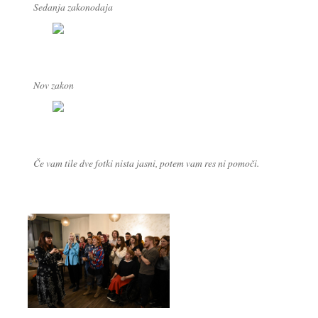
Sedanja zakonodaja
Nov zakon
Če vam tile dve fotki nista jasni, potem vam res ni pomoči.