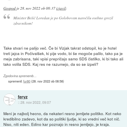
Gospod
je
28. nov 2022 ob 08:37
izjavil
:
Minister Bešič Loredan je po Golobovem naročilu osebno grozil
zdravnikom!
Take stvari ne palijo več. Če bi Vizjak takrat odstopil, ko je hotel
treti jajca in Počivalšek, ki pije vodo, bi še mogoče palilo, tako pa je
meja zabrisana, taki vpisi prepričajo samo SDS čistilko, ki bi tako ali
tako volila SDS. Kaj res ne razumejo, da so se izpeli?
Zgodovina sprememb…
spremenil:
fur80
(
28. nov 2022 ob 08:58
)
feryz
::
28. nov 2022, 09:07
Meni je najbolj hecno, da nekateri resno jemljete politiko. Kot neko
kredibilno zadevo, kot da so politiki ljudje, ki so vredni več kot nič.
Niso, niti eden. Edino kar poznajo in resno jemljejo, je kraja.