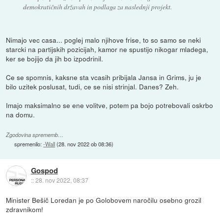
demokratičnih državah in podlaga za naslednji projekt.
Nimajo vec casa... poglej malo njihove frise, to so samo se neki
starcki na partijskih pozicijah, kamor ne spustijo nikogar mladega,
ker se bojijo da jih bo izpodrinil.
Ce se spomnis, kaksne sta vcasih pribijala Jansa in Grims, ju je
bilo uzitek poslusat, tudi, ce se nisi strinjal. Danes? Zeh.
Imajo maksimalno se ene volitve, potem pa bojo potrebovali oskrbo
na domu.
Zgodovina sprememb…
spremenilo:
-Wall
(
28. nov 2022 ob 08:36
)
Gospod
::
28. nov 2022, 08:37
Minister Bešič Loredan je po Golobovem naročilu osebno grozil
zdravnikom!