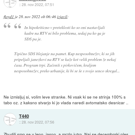
::
28. nov 2022, 07:51
floyd1
je
28. nov 2022 ob 06:46
izjavil
:
In hipokriticno v preteklosti ko so oni nastavljali
kadre na RTV ni bilo problema, sedaj pa ko ga je
SDS pa je.
Tipično SDS blejanje na pamet. Kup nesposobnežev, ki so jih
pripeljali janezkovi na RTV se kaže kot velik problem že nekaj
časa. Program trpi. Začenši s pirkovičem, kraljem
nesposobnežev, preko urbanije, ki bi se še s svojo senco skregal...
Ne izmisljuj si, volim leve stranke. Ni vsak ki se ne strinja 100% s
tabo oz. z kaksno stvarjo ki jo vlada naredi avtomatsko desnicar ..
T440
::
28. nov 2022, 07:56
Zbudili smo se v lepo, jasno, a mrzlo jutro. Naj se decembrski ples