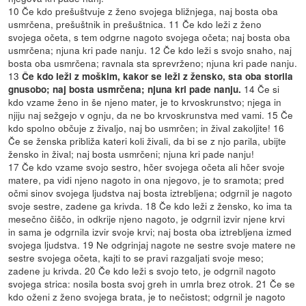
10 Če kdo prešuštvuje z ženo svojega bližnjega, naj bosta oba
usmrčena, prešuštnik in prešuštnica. 11 Če kdo leži z ženo
svojega očeta, s tem odgrne nagoto svojega očeta; naj bosta oba
usmrčena; njuna kri pade nanju. 12 Če kdo leži s svojo snaho, naj
bosta oba usmrčena; ravnala sta sprevrženo; njuna kri pade nanju.
13
Če kdo leži z moškim, kakor se leži z žensko, sta oba storila
14 Če si
gnusobo; naj bosta usmrčena; njuna kri pade nanju.
kdo vzame ženo in še njeno mater, je to krvoskrunstvo; njega in
njiju naj sežgejo v ognju, da ne bo krvoskrunstva med vami. 15 Če
kdo spolno občuje z živaljo, naj bo usmrčen; in žival zakoljite! 16
Če se ženska približa kateri koli živali, da bi se z njo parila, ubijte
žensko in žival; naj bosta usmrčeni; njuna kri pade nanju!
17 Če kdo vzame svojo sestro, hčer svojega očeta ali hčer svoje
matere, pa vidi njeno nagoto in ona njegovo, je to sramota; pred
očmi sinov svojega ljudstva naj bosta iztrebljena; odgrnil je nagoto
svoje sestre, zadene ga krivda. 18 Če kdo leži z žensko, ko ima ta
mesečno čiščo, in odkrije njeno nagoto, je odgrnil izvir njene krvi
in sama je odgrnila izvir svoje krvi; naj bosta oba iztrebljena izmed
svojega ljudstva. 19 Ne odgrinjaj nagote ne sestre svoje matere ne
sestre svojega očeta, kajti to se pravi razgaljati svoje meso;
zadene ju krivda. 20 Če kdo leži s svojo teto, je odgrnil nagoto
svojega strica: nosila bosta svoj greh in umrla brez otrok. 21 Če se
kdo oženi z ženo svojega brata, je to nečistost; odgrnil je nagoto