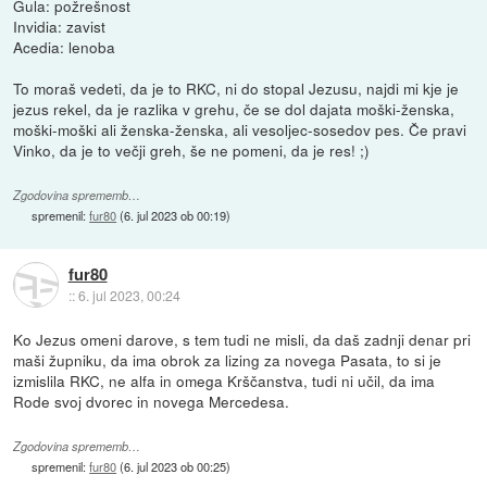
Gula: požrešnost
Invidia: zavist
Acedia: lenoba
To moraš vedeti, da je to RKC, ni do stopal Jezusu, najdi mi kje je
jezus rekel, da je razlika v grehu, če se dol dajata moški-ženska,
moški-moški ali ženska-ženska, ali vesoljec-sosedov pes. Če pravi
Vinko, da je to večji greh, še ne pomeni, da je res! ;)
Zgodovina sprememb…
spremenil:
fur80
(
6. jul 2023 ob 00:19
)
fur80
::
6. jul 2023, 00:24
Ko Jezus omeni darove, s tem tudi ne misli, da daš zadnji denar pri
maši župniku, da ima obrok za lizing za novega Pasata, to si je
izmislila RKC, ne alfa in omega Krščanstva, tudi ni učil, da ima
Rode svoj dvorec in novega Mercedesa.
Zgodovina sprememb…
spremenil:
fur80
(
6. jul 2023 ob 00:25
)