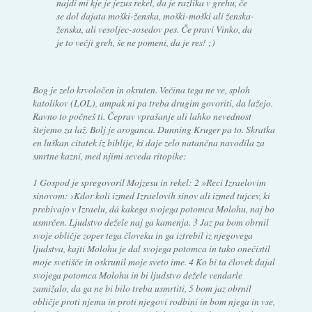
najdi mi kje je jezus rekel, da je razlika v grehu, če
se dol dajata moški-ženska, moški-moški ali ženska-
ženska, ali vesoljec-sosedov pes. Če pravi Vinko, da
je to večji greh, še ne pomeni, da je res! ;)
Bog je zelo krvoločen in okruten. Večina tega ne ve, sploh
katolikov (LOL), ampak ni pa treba drugim govoriti, da lažejo.
Ravno to počneš ti. Čeprav vprašanje ali lahko nevednost
štejemo za laž. Bolj je aroganca. Dunning Kruger pa to. Skratka
en luškan citatek iz biblije, ki daje zelo natančna navodila za
smrtne kazni, med njimi seveda ritopike:
1 Gospod je spregovoril Mojzesu in rekel: 2 »Reci Izraelovim
sinovom: ›Kdor koli izmed Izraelovih sinov ali izmed tujcev, ki
prebivajo v Izraelu, dá kakega svojega potomca Molohu, naj bo
usmrčen. Ljudstvo dežele naj ga kamenja. 3 Jaz pa bom obrnil
svoje obličje zoper tega človeka in ga iztrebil iz njegovega
ljudstva, kajti Molohu je dal svojega potomca in tako onečistil
moje svetišče in oskrunil moje sveto ime. 4 Ko bi ta človek dajal
svojega potomca Molohu in bi ljudstvo dežele vendarle
zamižalo, da ga ne bi bilo treba usmrtiti, 5 bom jaz obrnil
obličje proti njemu in proti njegovi rodbini in bom njega in vse,