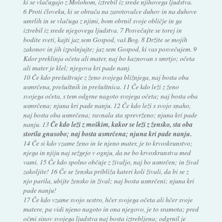
ki se vlačugajo z Molohom, iztrebil iz srede njihovega ljudstva.
6 Proti človeku, ki se obrača na zarotovalce duhov in na duhove
umrlih in se vlačuga z njimi, bom obrnil svoje obličje in ga
iztrebil iz srede njegovega ljudstva. 7 Posvečujte se torej in
bodite sveti, kajti jaz sem Gospod, vaš Bog. 8 Držite se mojih
zakonov in jih izpolnjujte; jaz sem Gospod, ki vas posvečujem. 9
Kdor preklinja očeta ali mater, naj bo kaznovan s smrtjo; očeta
ali mater je klel; njegova kri pade nanj.
10 Če kdo prešuštvuje z ženo svojega bližnjega, naj bosta oba
usmrčena, prešuštnik in prešuštnica. 11 Če kdo leži z ženo
svojega očeta, s tem odgrne nagoto svojega očeta; naj bosta oba
usmrčena; njuna kri pade nanju. 12 Če kdo leži s svojo snaho,
naj bosta oba usmrčena; ravnala sta sprevrženo; njuna kri pade
nanju. 13
Če kdo leži z moškim, kakor se leži z žensko, sta oba
storila gnusobo; naj bosta usmrčena; njuna kri pade nanju.
14 Če si kdo vzame ženo in še njeno mater, je to krvoskrunstvo;
njega in njiju naj sežgejo v ognju, da ne bo krvoskrunstva med
vami. 15 Če kdo spolno občuje z živaljo, naj bo usmrčen; in žival
zakoljite! 16 Če se ženska približa kateri koli živali, da bi se z
njo parila, ubijte žensko in žival; naj bosta usmrčeni; njuna kri
pade nanju!
17 Če kdo vzame svojo sestro, hčer svojega očeta ali hčer svoje
matere, pa vidi njeno nagoto in ona njegovo, je to sramota; pred
očmi sinov svojega ljudstva naj bosta iztrebljena; odgrnil je