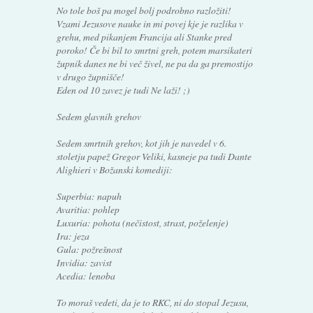
No tole boš pa mogel bolj podrobno razložiti!
Vzami Jezusove nauke in mi povej kje je razlika v
grehu, med pikanjem Francija ali Stanke pred
poroko! Če bi bil to smrtni greh, potem marsikateri
župnik danes ne bi več živel, ne pa da ga premostijo
v drugo župnišče!
Eden od 10 zavez je tudi Ne laži! ;)
Sedem glavnih grehov
Sedem smrtnih grehov, kot jih je navedel v 6.
stoletju papež Gregor Veliki, kasneje pa tudi Dante
Alighieri v Božanski komediji:
Superbia: napuh
Avaritia: pohlep
Luxuria: pohota (nečistost, strast, poželenje)
Ira: jeza
Gula: požrešnost
Invidia: zavist
Acedia: lenoba
To moraš vedeti, da je to RKC, ni do stopal Jezusu,