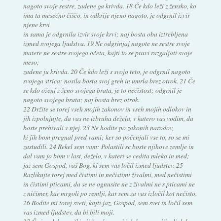
nagoto svoje sestre, zadene ga krivda. 18 Če kdo leži z žensko, ko
ima ta mesečno čiščo, in odkrije njeno nagoto, je odgrnil izvir
njene krvi
in sama je odgrnila izvir svoje krvi; naj bosta oba iztrebljena
izmed svojega ljudstva. 19 Ne odgrinjaj nagote ne sestre svoje
matere ne sestre svojega očeta, kajti to se pravi razgaljati svoje
meso;
zadene ju krivda. 20 Če kdo leži s svojo teto, je odgrnil nagoto
svojega strica: nosila bosta svoj greh in umrla brez otrok. 21 Če
se kdo oženi z ženo svojega brata, je to nečistost; odgrnil je
nagoto svojega brata; naj bosta brez otrok.
22 Držite se torej vseh mojih zakonov in vseh mojih odlokov in
jih izpolnjujte, da vas ne izbruha dežela, v katero vas vodim, da
boste prebivali v njej. 23 Ne hodite po zakonih narodov,
ki jih bom pregnal pred vami; ker so počenjali vse to, so se mi
zastudili. 24 Rekel sem vam: Polastili se boste njihove zemlje in
dal vam jo bom v last, deželo, v kateri se cedita mleko in med;
jaz sem Gospod, vaš Bog, ki sem vas ločil izmed ljudstev. 25
Razlikujte torej med čistimi in nečistimi živalmi, med nečistimi
in čistimi pticami, da se ne ognusite ne z živalmi ne s pticami ne
z ničimer, kar mrgoli po zemlji, kar sem za vas izločil kot nečisto.
26 Bodite mi torej sveti, kajti jaz, Gospod, sem svet in ločil sem
vas izmed ljudstev, da bi bili moji.