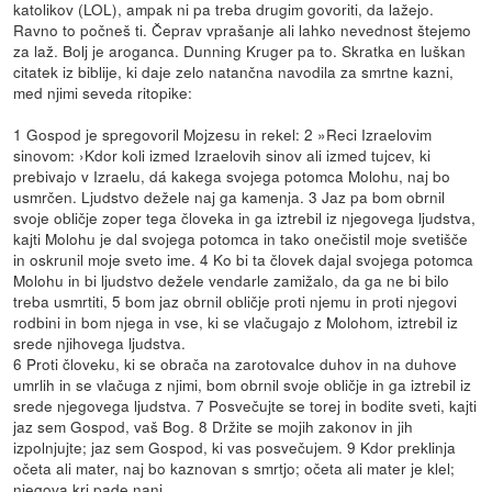
katolikov (LOL), ampak ni pa treba drugim govoriti, da lažejo.
Ravno to počneš ti. Čeprav vprašanje ali lahko nevednost štejemo
za laž. Bolj je aroganca. Dunning Kruger pa to. Skratka en luškan
citatek iz biblije, ki daje zelo natančna navodila za smrtne kazni,
med njimi seveda ritopike:
1 Gospod je spregovoril Mojzesu in rekel: 2 »Reci Izraelovim
sinovom: ›Kdor koli izmed Izraelovih sinov ali izmed tujcev, ki
prebivajo v Izraelu, dá kakega svojega potomca Molohu, naj bo
usmrčen. Ljudstvo dežele naj ga kamenja. 3 Jaz pa bom obrnil
svoje obličje zoper tega človeka in ga iztrebil iz njegovega ljudstva,
kajti Molohu je dal svojega potomca in tako onečistil moje svetišče
in oskrunil moje sveto ime. 4 Ko bi ta človek dajal svojega potomca
Molohu in bi ljudstvo dežele vendarle zamižalo, da ga ne bi bilo
treba usmrtiti, 5 bom jaz obrnil obličje proti njemu in proti njegovi
rodbini in bom njega in vse, ki se vlačugajo z Molohom, iztrebil iz
srede njihovega ljudstva.
6 Proti človeku, ki se obrača na zarotovalce duhov in na duhove
umrlih in se vlačuga z njimi, bom obrnil svoje obličje in ga iztrebil iz
srede njegovega ljudstva. 7 Posvečujte se torej in bodite sveti, kajti
jaz sem Gospod, vaš Bog. 8 Držite se mojih zakonov in jih
izpolnjujte; jaz sem Gospod, ki vas posvečujem. 9 Kdor preklinja
očeta ali mater, naj bo kaznovan s smrtjo; očeta ali mater je klel;
njegova kri pade nanj.