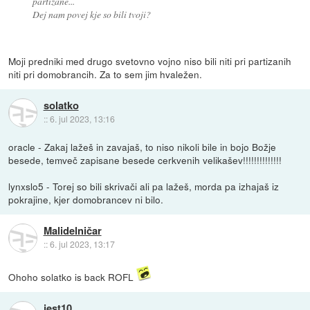
partizane...
Dej nam povej kje so bili tvoji?
Moji predniki med drugo svetovno vojno niso bili niti pri partizanih
niti pri domobrancih. Za to sem jim hvaležen.
solatko
::
6. jul 2023, 13:16
oracle - Zakaj lažeš in zavajaš, to niso nikoli bile in bojo Božje
besede, temveč zapisane besede cerkvenih velikašev!!!!!!!!!!!!!!
lynxslo5 - Torej so bili skrivači ali pa lažeš, morda pa izhajaš iz
pokrajine, kjer domobrancev ni bilo.
Malidelničar
::
6. jul 2023, 13:17
Ohoho solatko is back ROFL
jest10