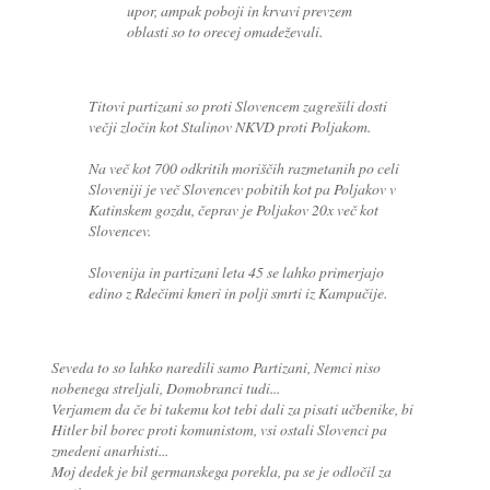
upor, ampak poboji in krvavi prevzem
oblasti so to orecej omadeževali.
Titovi partizani so proti Slovencem zagrešili dosti
večji zločin kot Stalinov NKVD proti Poljakom.
Na več kot 700 odkritih moriščih razmetanih po celi
Sloveniji je več Slovencev pobitih kot pa Poljakov v
Katinskem gozdu, čeprav je Poljakov 20x več kot
Slovencev.
Slovenija in partizani leta 45 se lahko primerjajo
edino z Rdečimi kmeri in polji smrti iz Kampučije.
Seveda to so lahko naredili samo Partizani, Nemci niso
nobenega streljali, Domobranci tudi...
Verjamem da če bi takemu kot tebi dali za pisati učbenike, bi
Hitler bil borec proti komunistom, vsi ostali Slovenci pa
zmedeni anarhisti...
Moj dedek je bil germanskega porekla, pa se je odločil za