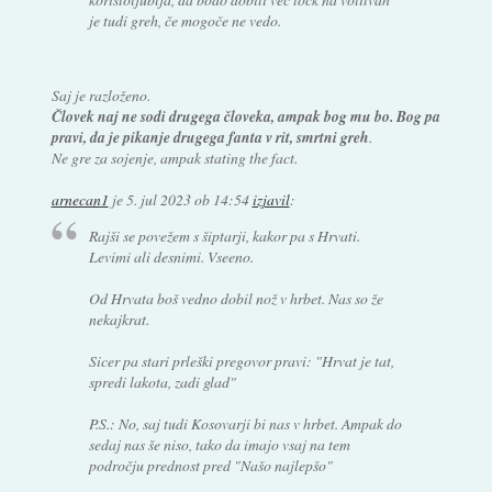
je tudi greh, če mogoče ne vedo.
Saj je razloženo.
Človek naj ne sodi drugega človeka, ampak bog mu bo. Bog pa
pravi, da je pikanje drugega fanta v rit, smrtni greh
.
Ne gre za sojenje, ampak stating the fact.
arnecan1
je
5. jul 2023 ob 14:54
izjavil
:
Rajši se povežem s šiptarji, kakor pa s Hrvati.
Levimi ali desnimi. Vseeno.
Od Hrvata boš vedno dobil nož v hrbet. Nas so že
nekajkrat.
Sicer pa stari prleški pregovor pravi: "Hrvat je tat,
spredi lakota, zadi glad"
P.S.: No, saj tudi Kosovarji bi nas v hrbet. Ampak do
sedaj nas še niso, tako da imajo vsaj na tem
področju prednost pred "Našo najlepšo"