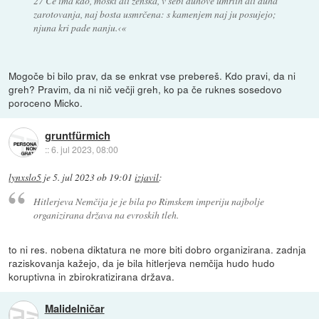
27 Če ima kdo, moški ali ženska, v sebi duhove umrlih ali duha
zarotovanja, naj bosta usmrčena: s kamenjem naj ju posujejo;
njuna kri pade nanju.‹«
Mogoče bi bilo prav, da se enkrat vse prebereš. Kdo pravi, da ni
greh? Pravim, da ni nič večji greh, ko pa če ruknes sosedovo
poroceno Micko.
gruntfürmich
::
6. jul 2023, 08:00
lynxslo5
je
5. jul 2023 ob 19:01
izjavil
:
Hitlerjeva Nemčija je je bila po Rimskem imperiju najbolje
organizirana država na evroskih tleh.
to ni res. nobena diktatura ne more biti dobro organizirana. zadnja
raziskovanja kažejo, da je bila hitlerjeva nemčija hudo hudo
koruptivna in zbirokratizirana država.
Malidelničar