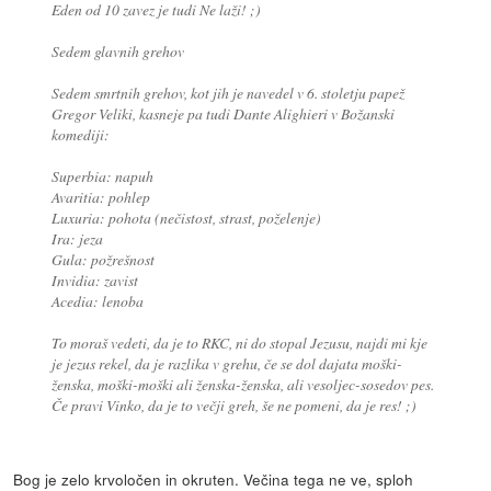
Eden od 10 zavez je tudi Ne laži! ;)
Sedem glavnih grehov
Sedem smrtnih grehov, kot jih je navedel v 6. stoletju papež
Gregor Veliki, kasneje pa tudi Dante Alighieri v Božanski
komediji:
Superbia: napuh
Avaritia: pohlep
Luxuria: pohota (nečistost, strast, poželenje)
Ira: jeza
Gula: požrešnost
Invidia: zavist
Acedia: lenoba
To moraš vedeti, da je to RKC, ni do stopal Jezusu, najdi mi kje
je jezus rekel, da je razlika v grehu, če se dol dajata moški-
ženska, moški-moški ali ženska-ženska, ali vesoljec-sosedov pes.
Če pravi Vinko, da je to večji greh, še ne pomeni, da je res! ;)
Bog je zelo krvoločen in okruten. Večina tega ne ve, sploh