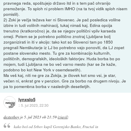
pravnega reda, spoštujejo državo itd in s tem pač ohranijo
premoženje. To sploh ni problem IMHO (na ta tvoj vidik sploh nisem
pomislil).
2) Zoki je večja težava ker ni Slovenec. Je pač posledica volilne
izbire in tudi volilnih mahinacij, tukaj nimaš kaj. Edina opcija
trenutno (kratkoročno) je, da se njegov politični vpliv karseda
omeji. Potem se je potrebno politično znotraj Ljubljane bolj
zorganizirati in iti v akcijo: tako kot so Slovenci tam po 1850
pregnali Nemškutarje iz LJ bo potrebno vajo ponoviti, da LJ zopet
postane slovensko mesto. Tu gre za kombinacijo kulturnih,
političnih, demografskih, ideoloških faktorjev. Huda borba bo po
mojem, tudi Ljubljana ne bo več varno mesto (kar se že kaže,
podobno bo kot New York v osemdesetih).
Ma veš kaj, niti ne gre za Zokija, je človek kot smo vsi, je star,
večen ni, enkrat gre v penzion. Gre za borbo na drugem nivoju. Je
pa to pomembna borba v naslednjih desetletjih.
lynxslo5
::
5. jul 2023, 22:30
dexterboy
je
5. jul 2023 ob 21:59
izjavil
:
kako boš od Srbov kupil Gorenjsko Banko, Fructal in