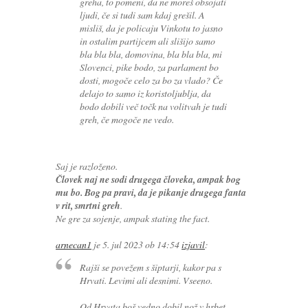
greha, to pomeni, da ne moreš obsojati
ljudi, če si tudi sam kdaj grešil. A
misliš, da je policaju Vinkotu to jasno
in ostalim partijcem ali slišijo samo
bla bla bla, domovina, bla bla bla, mi
Slovenci, pike bodo, za parlament bo
dosti, mogoče celo za bo za vlado? Če
delajo to samo iz koristoljublja, da
bodo dobili več točk na volitvah je tudi
greh, če mogoče ne vedo.
Saj je razloženo.
Človek naj ne sodi drugega človeka, ampak bog
mu bo. Bog pa pravi, da je pikanje drugega fanta
v rit, smrtni greh
.
Ne gre za sojenje, ampak stating the fact.
arnecan1
je
5. jul 2023 ob 14:54
izjavil
:
Rajši se povežem s šiptarji, kakor pa s
Hrvati. Levimi ali desnimi. Vseeno.
Od Hrvata boš vedno dobil nož v hrbet.