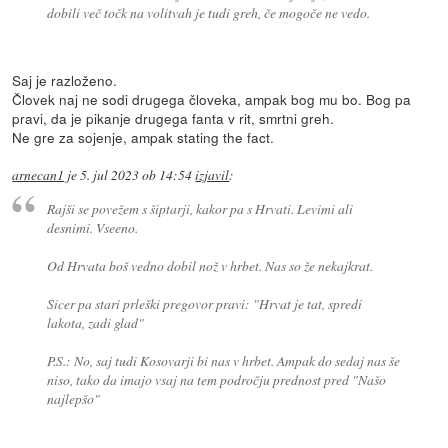
dobili več točk na volitvah je tudi greh, če mogoče ne vedo.
Saj je razloženo.
Človek naj ne sodi drugega človeka, ampak bog mu bo. Bog pa
pravi, da je pikanje drugega fanta v rit, smrtni greh.
Ne gre za sojenje, ampak stating the fact.
arnecan1
je
5. jul 2023 ob 14:54
izjavil
:
Rajši se povežem s šiptarji, kakor pa s Hrvati. Levimi ali
desnimi. Vseeno.
Od Hrvata boš vedno dobil nož v hrbet. Nas so že nekajkrat.
Sicer pa stari prleški pregovor pravi: "Hrvat je tat, spredi
lakota, zadi glad"
P.S.: No, saj tudi Kosovarji bi nas v hrbet. Ampak do sedaj nas še
niso, tako da imajo vsaj na tem področju prednost pred "Našo
najlepšo"