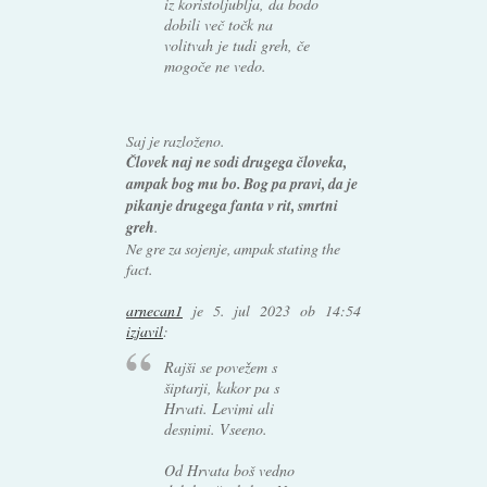
iz koristoljublja, da bodo
dobili več točk na
volitvah je tudi greh, če
mogoče ne vedo.
Saj je razloženo.
Človek naj ne sodi drugega človeka,
ampak bog mu bo. Bog pa pravi, da je
pikanje drugega fanta v rit, smrtni
greh
.
Ne gre za sojenje, ampak stating the
fact.
arnecan1
je
5. jul 2023 ob 14:54
izjavil
:
Rajši se povežem s
šiptarji, kakor pa s
Hrvati. Levimi ali
desnimi. Vseeno.
Od Hrvata boš vedno