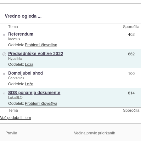
Vredno ogleda ...
Tema
Sporočila
»
Referendum
402
Invictus
Oddelek:
Problemi človeštva
⊘
Predsedniške volitve 2022
662
Hypathia
Oddelek:
Loža
»
Domoljubni shod
100
Cervantes
Oddelek:
Loža
»
SDS ponareja dokumente
814
LukaSLO
Oddelek:
Problemi človeštva
Tema
Sporočila
Več podobnih tem
Pravila
Večina pravic pridržanih