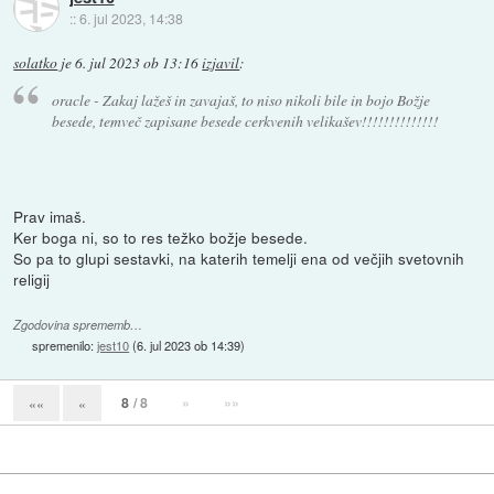
::
6. jul 2023, 14:38
solatko
je
6. jul 2023 ob 13:16
izjavil
:
oracle - Zakaj lažeš in zavajaš, to niso nikoli bile in bojo Božje
besede, temveč zapisane besede cerkvenih velikašev!!!!!!!!!!!!!!
Prav imaš.
Ker boga ni, so to res težko božje besede.
So pa to glupi sestavki, na katerih temelji ena od večjih svetovnih
religij
Zgodovina sprememb…
spremenilo:
jest10
(
6. jul 2023 ob 14:39
)
8
/ 8
»
»»
««
«