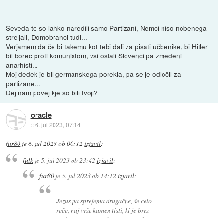
Seveda to so lahko naredili samo Partizani, Nemci niso nobenega
streljali, Domobranci tudi...
Verjamem da če bi takemu kot tebi dali za pisati učbenike, bi Hitler
bil borec proti komunistom, vsi ostali Slovenci pa zmedeni
anarhisti...
Moj dedek je bil germanskega porekla, pa se je odločil za
partizane...
Dej nam povej kje so bili tvoji?
oracle
::
6. jul 2023, 07:14
fur80
je
6. jul 2023 ob 00:12
izjavil
:
fulk
je
5. jul 2023 ob 23:42
izjavil
:
fur80
je
5. jul 2023 ob 14:12
izjavil
:
Jezus pa sprejema drugačne, še celo
reče, naj vrže kamen tisti, ki je brez