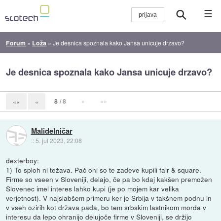
☰
Forum
»
Loža
»
Je desnica spoznala kako Jansa unicuje drzavo?
Je desnica spoznala kako Jansa unicuje drzavo?
8
/ 8
»
»»
««
«
Malidelničar
::
5. jul 2023, 22:08
dexterboy:
1) To sploh ni težava. Pač oni so te zadeve kupili fair & square.
Firme so vseen v Sloveniji, delajo, če pa bo kdaj kakšen premožen
Slovenec imel interes lahko kupi (je po mojem kar velika
verjetnost). V najslabšem primeru ker je Srbija v takšnem podnu in
v vseh ozirih kot država pada, bo tem srbskim lastnikom morda v
interesu da lepo ohranijo delujoče firme v Sloveniji, se držijo