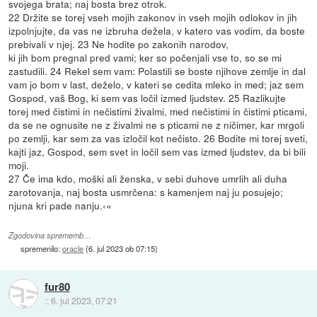
svojega brata; naj bosta brez otrok.
22 Držite se torej vseh mojih zakonov in vseh mojih odlokov in jih
izpolnjujte, da vas ne izbruha dežela, v katero vas vodim, da boste
prebivali v njej. 23 Ne hodite po zakonih narodov,
ki jih bom pregnal pred vami; ker so počenjali vse to, so se mi
zastudili. 24 Rekel sem vam: Polastili se boste njihove zemlje in dal
vam jo bom v last, deželo, v kateri se cedita mleko in med; jaz sem
Gospod, vaš Bog, ki sem vas ločil izmed ljudstev. 25 Razlikujte
torej med čistimi in nečistimi živalmi, med nečistimi in čistimi pticami,
da se ne ognusite ne z živalmi ne s pticami ne z ničimer, kar mrgoli
po zemlji, kar sem za vas izločil kot nečisto. 26 Bodite mi torej sveti,
kajti jaz, Gospod, sem svet in ločil sem vas izmed ljudstev, da bi bili
moji.
27 Če ima kdo, moški ali ženska, v sebi duhove umrlih ali duha
zarotovanja, naj bosta usmrčena: s kamenjem naj ju posujejo;
njuna kri pade nanju.‹«
Zgodovina sprememb…
spremenilo:
oracle
(
6. jul 2023 ob 07:15
)
fur80
::
6. jul 2023, 07:21