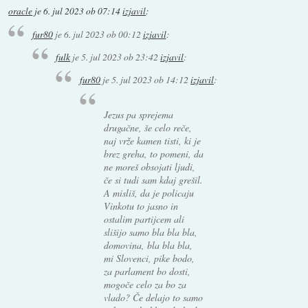
oracle
je
6. jul 2023 ob 07:14
izjavil
:
fur80
je
6. jul 2023 ob 00:12
izjavil
:
fulk
je
5. jul 2023 ob 23:42
izjavil
:
fur80
je
5. jul 2023 ob 14:12
izjavil
:
Jezus pa sprejema
drugačne, še celo reče,
naj vrže kamen tisti, ki je
brez greha, to pomeni, da
ne moreš obsojati ljudi,
če si tudi sam kdaj grešil.
A misliš, da je policaju
Vinkotu to jasno in
ostalim partijcem ali
slišijo samo bla bla bla,
domovina, bla bla bla,
mi Slovenci, pike bodo,
za parlament bo dosti,
mogoče celo za bo za
vlado? Če delajo to samo