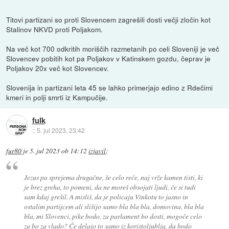
Titovi partizani so proti Slovencem zagrešili dosti večji zločin kot
Stalinov NKVD proti Poljakom.
Na več kot 700 odkritih moriščih razmetanih po celi Sloveniji je več
Slovencev pobitih kot pa Poljakov v Katinskem gozdu, čeprav je
Poljakov 20x več kot Slovencev.
Slovenija in partizani leta 45 se lahko primerjajo edino z Rdečimi
kmeri in polji smrti iz Kampučije.
fulk
::
5. jul 2023, 23:42
fur80
je
5. jul 2023 ob 14:12
izjavil
:
Jezus pa sprejema drugačne, še celo reče, naj vrže kamen tisti, ki
je brez greha, to pomeni, da ne moreš obsojati ljudi, če si tudi
sam kdaj grešil. A misliš, da je policaju Vinkotu to jasno in
ostalim partijcem ali slišijo samo bla bla bla, domovina, bla bla
bla, mi Slovenci, pike bodo, za parlament bo dosti, mogoče celo
za bo za vlado? Če delajo to samo iz koristoljublja, da bodo