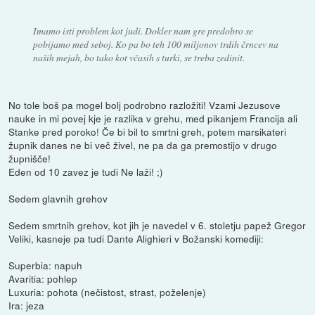
Imamo isti problem kot judi. Dokler nam gre predobro se
pobijamo med seboj. Ko pa bo teh 100 miljonov trdih črncev na
naših mejah, bo tako kot včasih s turki, se treba zedinit.
No tole boš pa mogel bolj podrobno razložiti! Vzami Jezusove
nauke in mi povej kje je razlika v grehu, med pikanjem Francija ali
Stanke pred poroko! Če bi bil to smrtni greh, potem marsikateri
župnik danes ne bi več živel, ne pa da ga premostijo v drugo
župnišče!
Eden od 10 zavez je tudi Ne laži! ;)
Sedem glavnih grehov
Sedem smrtnih grehov, kot jih je navedel v 6. stoletju papež Gregor
Veliki, kasneje pa tudi Dante Alighieri v Božanski komediji:
Superbia: napuh
Avaritia: pohlep
Luxuria: pohota (nečistost, strast, poželenje)
Ira: jeza