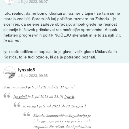
::
6. jul 2023, 08:07
fulk: realno, da ne bomo idealizirali razmer v tujini - še tam se ne
morejo zediniti. Spremljaš kaj politične razmere na Zahodu - je
sicer res, da se ene zadeve obračajo, ampak glede na resnost
situacije bi človek pričakoval res močnejše spremembe. Ampak
nekateri progresivnih politik NOČEJO skenslati in je to za njih
'hill
.
to die on'
lynxslo5: odlično si napisal, to je glavni vidik glede Miškovića in
Kostića, to je tudi ozadje, ki ga je potrebno poznati.
lynxslo5
::
6. jul 2023, 09:58
Scaramouche3
je
6. jul 2023 ob 02:37
izjavil
:
lynxslo5
je
5. jul 2023 ob 23:01
izjavil
:
arnecan1
je
5. jul 2023 ob 20:26
izjavil
:
Skratka komunistična Jugoslavija je
bila zgrajena na krvi in je v krvi tudi
razpadla. Ne rečem, da ni pohvalnen