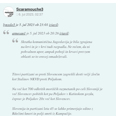
Scaramouche3
::
6. jul 2023, 02:37
lynxslo5
je
5. jul 2023 ob 23:01
izjavil
:
arnecan1
je
5. jul 2023 ob 20:26
izjavil
:
Skratka komunistična Jugoslavija je bila zgrajena
na krvi in je v krvi tudi razpadla. Ne rečem, da ni
pohvalnen upor, ampak poboji in krvavi prevzem
oblasti so to orecej omadeževali.
Titovi partizani so proti Slovencem zagrešili dosti večji zločin
kot Stalinov NKVD proti Poljakom.
Na več kot 700 odkritih moriščih razmetanih po celi Sloveniji je
več Slovencev pobitih kot pa Poljakov v Katinskem gozdu,
čeprav je Poljakov 20x več kot Slovencev.
Slovenija in partizani leta 45 se lahko primerjajo edino z
Rdečimi kmeri in polji smrti iz Kampučije.