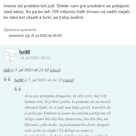
Imamo isti problem kot judi. Dokler nam gre predobro se pobijamo
med seboj. Ko pa bo teh 100 miljonov trdih črncev na naših mejah,
bo tako kot včasih s turki, se treba zedinit.
Zgodovina sprememb…
spremenil:
fulk
(
5. jul 2023 ob 23:43
)
fur80
::
6. jul 2023, 00:12
fulk
je
5. jul 2023 ob 23:42
izjavil
:
fur80
je
5. jul 2023 ob 14:12
izjavil
:
Jezus pa sprejema drugačne, še celo reče, naj vrže
kamen tisti, ki je brez greha, to pomeni, da ne moreš
obsojati ljudi, če si tudi sam kdaj grešil. A misliš, da
je policaju Vinkotu to jasno in ostalim partijcem ali
slišijo samo bla bla bla, domovina, bla bla bla, mi
Slovenci, pike bodo, za parlament bo dosti, mogoče
celo za bo za vlado? Če delajo to samo iz
koristoljublja, da bodo dobili več točk na volitvah