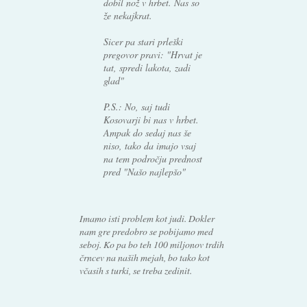
dobil nož v hrbet. Nas so
že nekajkrat.
Sicer pa stari prleški
pregovor pravi: "Hrvat je
tat, spredi lakota, zadi
glad"
P.S.: No, saj tudi
Kosovarji bi nas v hrbet.
Ampak do sedaj nas še
niso, tako da imajo vsaj
na tem področju prednost
pred "Našo najlepšo"
Imamo isti problem kot judi. Dokler
nam gre predobro se pobijamo med
seboj. Ko pa bo teh 100 miljonov trdih
črncev na naših mejah, bo tako kot
včasih s turki, se treba zedinit.