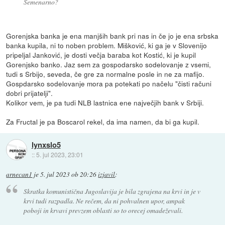
Semenarno?
Gorenjska banka je ena manjših bank pri nas in če jo je ena srbska
banka kupila, ni to noben problem. Mišković, ki ga je v Slovenijo
pripeljal Janković, je dosti večja baraba kot Kostić, ki je kupil
Gorenjsko banko. Jaz sem za gospodarsko sodelovanje z vsemi,
tudi s Srbijo, seveda, če gre za normalne posle in ne za mafijo.
Gospdarsko sodelovanje mora pa potekati po načelu "čisti računi
dobri prijatelji".
Kolikor vem, je pa tudi NLB lastnica ene največjih bank v Srbiji.
Za Fructal je pa Boscarol rekel, da ima namen, da bi ga kupil.
lynxslo5
::
5. jul 2023, 23:01
arnecan1
je
5. jul 2023 ob 20:26
izjavil
:
Skratka komunistična Jugoslavija je bila zgrajena na krvi in je v
krvi tudi razpadla. Ne rečem, da ni pohvalnen upor, ampak
poboji in krvavi prevzem oblasti so to orecej omadeževali.