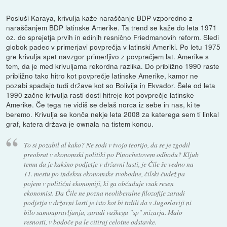
Posluši Karaya, krivulja kaže naraščanje BDP vzporedno z
naraščanjem BDP latinske Amerike. Ta trend se kaže do leta 1971
oz. do sprejetja prvih in edinih resnično Friedmanovih reform. Sledi
globok padec v primerjavi povprečja v latinski Ameriki. Po letu 1975
gre krivulja spet navzgor primerljivo z povprečjem lat. Amerike s
tem, da je med krivuljama rekordna razlika. Do približno 1990 raste
približno tako hitro kot povprečje latinske Amerike, kamor ne
pozabi spadajo tudi države kot so Bolivija in Ekvador. Šele od leta
1990 začne krivulja rasti dosti hitreje kot povprečje latinske
Amerike. Če tega ne vidiš se delaš norca iz sebe in nas, ki te
beremo. Krivulja se konča nekje leta 2008 za katerega sem ti linkal
graf, katera država je ownala na tistem koncu.
To si pozabil al kako? Ne sodi v tvojo teorijo, da se je zgodil
preobrat v ekonomski politiki po Pinochetovem odhodu? Kljub
temu da je kakšno podjetje v državni lasti, je Čile še vedno na
11. mestu po indeksu ekonomske svobodne, čilski čudež pa
pojem v politični ekonomiji, ki ga občuduje vsak resen
ekonomist. Da Čile ne pozna neoliberalne filozofije zaradi
podjetja v državni lasti je isto kot bi trdili da v Jugoslaviji ni
bilo samoupravljanja, zaradi vaškega "sp" mizarja. Malo
resnosti, v bodoče pa le citiraj celotne odstavke.