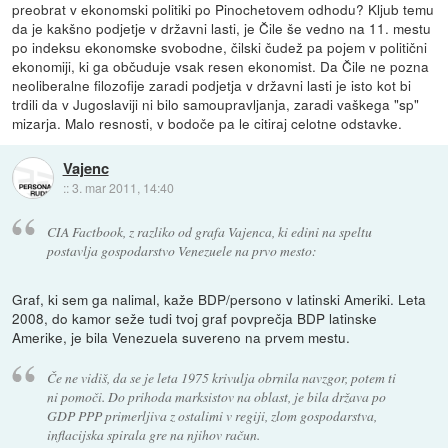
preobrat v ekonomski politiki po Pinochetovem odhodu? Kljub temu
da je kakšno podjetje v državni lasti, je Čile še vedno na 11. mestu
po indeksu ekonomske svobodne, čilski čudež pa pojem v politični
ekonomiji, ki ga občuduje vsak resen ekonomist. Da Čile ne pozna
neoliberalne filozofije zaradi podjetja v državni lasti je isto kot bi
trdili da v Jugoslaviji ni bilo samoupravljanja, zaradi vaškega "sp"
mizarja. Malo resnosti, v bodoče pa le citiraj celotne odstavke.
Vajenc
::
3. mar 2011, 14:40
CIA Factbook, z razliko od grafa Vajenca, ki edini na speltu
postavlja gospodarstvo Venezuele na prvo mesto:
Graf, ki sem ga nalimal, kaže BDP/persono v latinski Ameriki. Leta
2008, do kamor seže tudi tvoj graf povprečja BDP latinske
Amerike, je bila Venezuela suvereno na prvem mestu.
Če ne vidiš, da se je leta 1975 krivulja obrnila navzgor, potem ti
ni pomoči. Do prihoda marksistov na oblast, je bila država po
GDP PPP primerljiva z ostalimi v regiji, zlom gospodarstva,
inflacijska spirala gre na njihov račun.