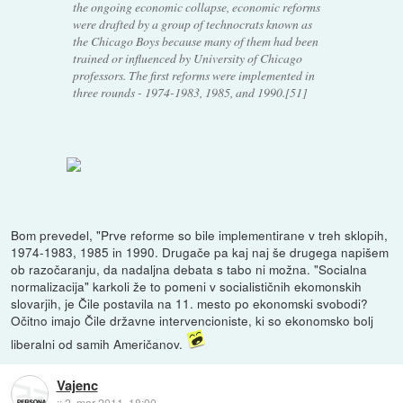
the ongoing economic collapse, economic reforms
were drafted by a group of technocrats known as
the Chicago Boys because many of them had been
trained or influenced by University of Chicago
professors. The first reforms were implemented in
three rounds - 1974-1983, 1985, and 1990.[51]
Bom prevedel, "Prve reforme so bile implementirane v treh sklopih,
1974-1983, 1985 in 1990. Drugače pa kaj naj še drugega napišem
ob razočaranju, da nadaljna debata s tabo ni možna. "Socialna
normalizacija" karkoli že to pomeni v socialističnih ekomonskih
slovarjih, je Čile postavila na 11. mesto po ekonomski svobodi?
Očitno imajo Čile državne intervencioniste, ki so ekonomsko bolj
liberalni od samih Američanov.
Vajenc
::
2. mar 2011, 18:00