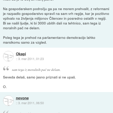
Na gospodarskem področju ga pa ne morem prehvalit, z reformami
je razpadlo gospodarstvo spravil na sam vrh regije, kar je pozitivno
vplivalo na življenja milijonov Čilencev in posredno ostalih v regiji.
Bi se našli ljudje, ki bi 3000 ubitih dali na tehtnico, sam tega iz
moralnih pač ne delam.
Poleg tega je prehod na parlamentarno demokracijo lahko
marsikomu samo za vzgled.
Okapi
::
3. mar 2011, 01:23
sam tega iz moralnih pač ne delam.
Seveda delaš, samo jasno priznati si ne upaš.
O.
nevone
::
3. mar 2011, 06:50