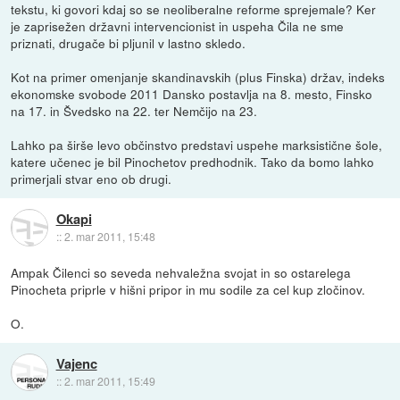
tekstu, ki govori kdaj so se neoliberalne reforme sprejemale? Ker
je zaprisežen državni intervencionist in uspeha Čila ne sme
priznati, drugače bi pljunil v lastno skledo.
Kot na primer omenjanje skandinavskih (plus Finska) držav, indeks
ekonomske svobode 2011 Dansko postavlja na 8. mesto, Finsko
na 17. in Švedsko na 22. ter Nemčijo na 23.
Lahko pa širše levo občinstvo predstavi uspehe marksistične šole,
katere učenec je bil Pinochetov predhodnik. Tako da bomo lahko
primerjali stvar eno ob drugi.
Okapi
::
2. mar 2011, 15:48
Ampak Čilenci so seveda nehvaležna svojat in so ostarelega
Pinocheta priprle v hišni pripor in mu sodile za cel kup zločinov.
O.
Vajenc
::
2. mar 2011, 15:49