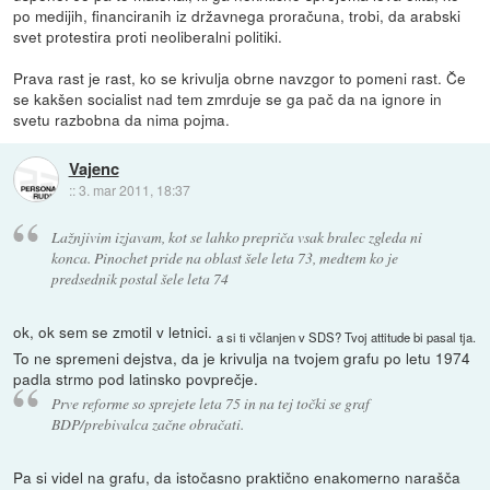
po medijih, financiranih iz državnega proračuna, trobi, da arabski
svet protestira proti neoliberalni politiki.
Prava rast je rast, ko se krivulja obrne navzgor to pomeni rast. Če
se kakšen socialist nad tem zmrduje se ga pač da na ignore in
svetu razbobna da nima pojma.
Vajenc
::
3. mar 2011, 18:37
Lažnjivim izjavam, kot se lahko prepriča vsak bralec zgleda ni
konca. Pinochet pride na oblast šele leta 73, medtem ko je
predsednik postal šele leta 74
ok, ok sem se zmotil v letnici.
a si ti včlanjen v SDS? Tvoj attitude bi pasal tja.
To ne spremeni dejstva, da je krivulja na tvojem grafu po letu 1974
padla strmo pod latinsko povprečje.
Prve reforme so sprejete leta 75 in na tej točki se graf
BDP/prebivalca začne obračati.
Pa si videl na grafu, da istočasno praktično enakomerno narašča