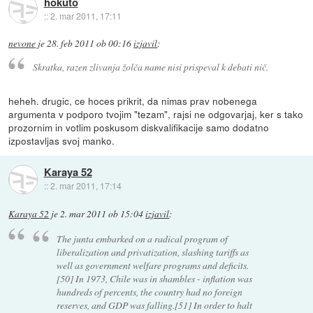
hokuto
::
2. mar 2011, 17:11
nevone
je
28. feb 2011 ob 00:16
izjavil
:
Skratka, razen zlivanja žolča name nisi prispeval k debati nič.
heheh. drugic, ce hoces prikrit, da nimas prav nobenega
argumenta v podporo tvojim "tezam", rajsi ne odgovarjaj, ker s tako
prozornim in votlim poskusom diskvalifikacije samo dodatno
izpostavljas svoj manko.
Karaya 52
::
2. mar 2011, 17:14
Karaya 52
je
2. mar 2011 ob 15:04
izjavil
:
The junta embarked on a radical program of
liberalization and privatization, slashing tariffs as
well as government welfare programs and deficits.
[50] In 1973, Chile was in shambles - inflation was
hundreds of percents, the country had no foreign
reserves, and GDP was falling.[51] In order to halt