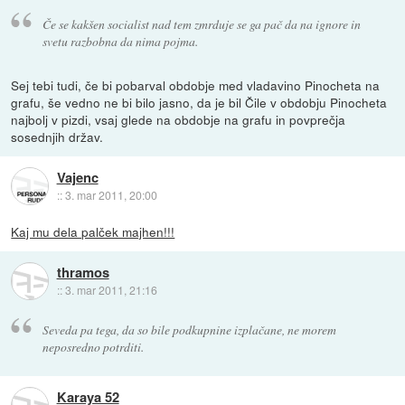
Če se kakšen socialist nad tem zmrduje se ga pač da na ignore in
svetu razbobna da nima pojma.
Sej tebi tudi, če bi pobarval obdobje med vladavino Pinocheta na
grafu, še vedno ne bi bilo jasno, da je bil Čile v obdobju Pinocheta
najbolj v pizdi, vsaj glede na obdobje na grafu in povprečja
sosednjih držav.
Vajenc
::
3. mar 2011, 20:00
Kaj mu dela palček majhen!!!
thramos
::
3. mar 2011, 21:16
Seveda pa tega, da so bile podkupnine izplačane, ne morem
neposredno potrditi.
Karaya 52