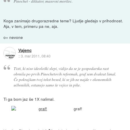
Pinochet - diktator, masovni morilec.
Koga zanimajo drugorazredne teme? Ljudje gledajo v prihodnost.
Aja, v tem, primeru pa ne, aja.
o+ nevone
Vajenc
::
3. mar 2011, 08:40
Tisti, ki niso ideološki slepi, vidijo da se je gospodarska rast
obrnila po prvih Pinochetovih reformah, graf sem dvakrat limal.
Če pokrajšam tvoj tekst besed, ki se jih ne najde v ekonomskih
učbenikih, ostanejo samo še vejice in pike.
Ti ga bom jaz še 1X nalimal.
graf!