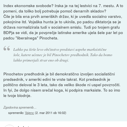
Index ekonomske svobode? Irska je na tej lestvici na 7. mestu. A to
pomeni, da toliko bolj potrebuje pomoč denarnih skladov?
Čile je bila ena prvih ameriških držav, ki je uvedla socialno varstvo,
pokojnine itd. Vojaška hunta je to ukinila, po padcu diktatorja se je
država normalizirala tudi v socialnem smislu. Tudi po tvojem grafu
BDPja se vidi, da je povprečje latinske amerike ujela šele par let po
padcu "liberalnega" Pinocheta.
Lahko pa širše levo občinstvo predstavi uspehe marksistične
šole, katere učenec je bil Pinochetov predhodnik. Tako da bomo
lahko primerjali stvar eno ob drugi.
Pinochetov predhodnik je bil demokratično izvoljen socialistični
predsednik, v ameriki edini te vrste takrat. Kot predsednik je
politično deloval le 3 leta, tako da veliko škode ni uspel povzročiti.
In fyi, že dolgo nisem srečal koga, ki podpira marksiste. To so imo
le tvoje blodnje.
Zgodovina sprememb…
spremenilo:
Vajenc
(
2. mar 2011 ob 16:02
)