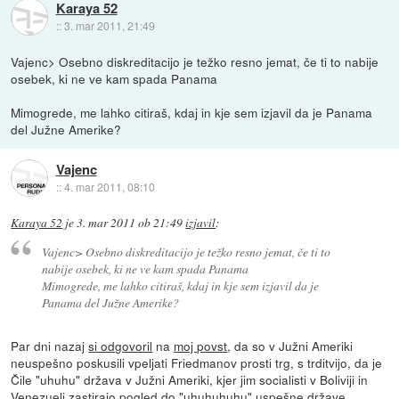
Karaya 52
::
3. mar 2011, 21:49
Vajenc> Osebno diskreditacijo je težko resno jemat, če ti to nabije
osebek, ki ne ve kam spada Panama
Mimogrede, me lahko citiraš, kdaj in kje sem izjavil da je Panama
del Južne Amerike?
Vajenc
::
4. mar 2011, 08:10
Karaya 52
je
3. mar 2011 ob 21:49
izjavil
:
Vajenc> Osebno diskreditacijo je težko resno jemat, če ti to
nabije osebek, ki ne ve kam spada Panama
Mimogrede, me lahko citiraš, kdaj in kje sem izjavil da je
Panama del Južne Amerike?
Par dni nazaj
si odgovoril
na
moj povst
, da so v Južni Ameriki
neuspešno poskusili vpeljati Friedmanov prosti trg, s trditvijo, da je
Čile "uhuhu" država v Južni Ameriki, kjer jim socialisti v Boliviji in
Venezueli zastirajo pogled do "uhuhuhuhu" uspešne države