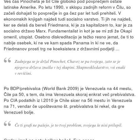
Ves čas Pinocheta je bil Čile globoko pod povprečjem ostale
latinske Amerike. Po letu 1990, v sklopu zadnjih reform v Čilu, so
začeli dohajati to povprečje in ga čez par let tudi prehiteli. V
ekonomskih knjigah najdeš tudi socialno varstvo. Ti jih ne najdeš,
ker se delaš da bereš Friedmana, ki je za kapitalizem to, kar je za
socialno državo Marx. Fundamentalist in kot je se mi zdi že Okapi
omenil, utopist. Osebno diskreditacijo je težko resno jemat, če ti to
nabije osebek, ki ne ve kam spada Panama in ki ne ve, da
Friedmanov prosti trg ne koeksistera z državnimi podjetji ...
Zadnjega se je držal Pinochet, Chavez se pa tvojega, zato se je
njegova država znašla v tej skupini. Skupnoskledarstvo, vsi enaki
v revščini.
Po BDP/prebivalca (World Bank 2009) je Venezuela na 44 mestu,
Čile pa 50, s tem, da ima Venezuela skoraj enkrat več prebivalstva.
Po CIA podatkih iz l.2010 je Chile sicer na 56 mestu in Venezuela
na 71, vendar če upoštevamo št. prebivalstva bi rekel, da gre
Venezueli bolje.
Če ti grafi ne pašejo, je to tvoj problem, svojega še nisi prilepil.