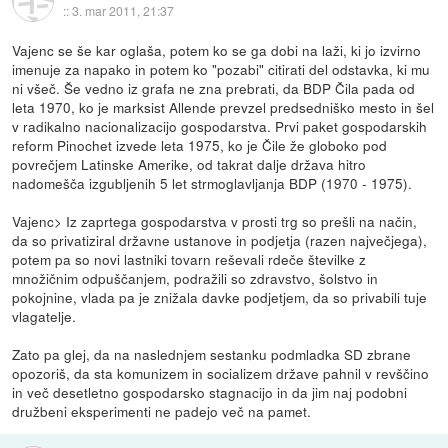
::
3. mar 2011, 21:37
Vajenc se še kar oglaša, potem ko se ga dobi na laži, ki jo izvirno
imenuje za napako in potem ko "pozabi" citirati del odstavka, ki mu
ni všeč. Še vedno iz grafa ne zna prebrati, da BDP Čila pada od
leta 1970, ko je marksist Allende prevzel predsedniško mesto in šel
v radikalno nacionalizacijo gospodarstva. Prvi paket gospodarskih
reform Pinochet izvede leta 1975, ko je Čile že globoko pod
povrečjem Latinske Amerike, od takrat dalje država hitro
nadomešča izgubljenih 5 let strmoglavljanja BDP (1970 - 1975).
Vajenc> Iz zaprtega gospodarstva v prosti trg so prešli na način,
da so privatiziral državne ustanove in podjetja (razen največjega),
potem pa so novi lastniki tovarn reševali rdeče številke z
množičnim odpuščanjem, podražili so zdravstvo, šolstvo in
pokojnine, vlada pa je znižala davke podjetjem, da so privabili tuje
vlagatelje.
Zato pa glej, da na naslednjem sestanku podmladka SD zbrane
opozoriš, da sta komunizem in socializem države pahnil v revščino
in več desetletno gospodarsko stagnacijo in da jim naj podobni
družbeni eksperimenti ne padejo več na pamet.