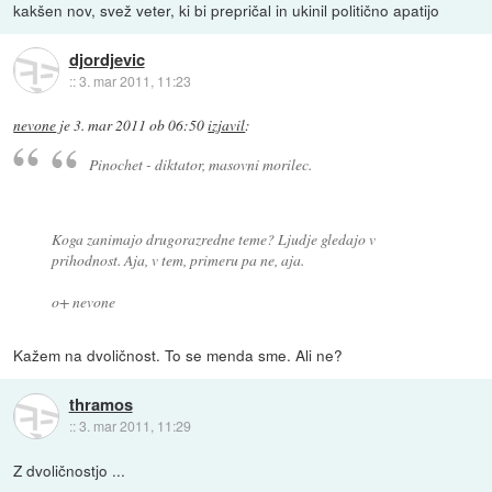
kakšen nov, svež veter, ki bi prepričal in ukinil politično apatijo
djordjevic
::
3. mar 2011, 11:23
nevone
je
3. mar 2011 ob 06:50
izjavil
:
Pinochet - diktator, masovni morilec.
Koga zanimajo drugorazredne teme? Ljudje gledajo v
prihodnost. Aja, v tem, primeru pa ne, aja.
o+ nevone
Kažem na dvoličnost. To se menda sme. Ali ne?
thramos
::
3. mar 2011, 11:29
Z dvoličnostjo ...