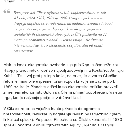
Bom prevedel, "Prve reforme so bile implementirane v treh
sklopih, 1974-1983, 1985 in 1990. Drugače pa kaj naj še
drugega napišem ob razočaranju, da nadaljna debata s tabo ni
možna. "Socialna normalizacija" karkoli že to pomeni v
socialističnih ekomonskih slovarjih, je Čile postavila na 11.
mesto po ekonomski svobodi? Očitno imajo Čile državne
intervencioniste, ki so ekonomsko bolj liberalni od samih
Američanov.
Mah ta index ekonomske svobode ima približno takšno težo kot
Happy planet index, kjer so najbolj zadovoljni na Kostariki, Jamajki,
Kubi ... Tisti tvoj graf pa lepo kaže, da prve, tiste zares Čikaške
reforme, niso bile uspešne, pravi vzpon krivulje se začne po l.
1990 oz. ko je Pinochet odšel in so ekonomsko politiko prevzeli
zmernejši ekonomisti. Sploh pa Čile ni primer popolnega prostega
trga, ker je največje podjetje v državni lasti.
V Čilu so reforme vojaške hunte privedle do ogromne
brezposelnosti, revščine in bogatenja redkih posameznikov (sem
linkal cel spisek). Po padcu Pinocheta so Čilski ekonomisti l. 1990
sprejeli reforme v obliki “growth with equity”, kjer so z raznimi