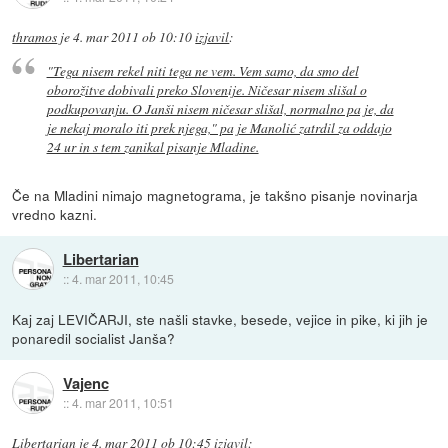
thramos
je
4. mar 2011 ob 10:10
izjavil
:
"Tega nisem rekel niti tega ne vem. Vem samo, da smo del
oborožitve dobivali preko Slovenije. Ničesar nisem slišal o
podkupovanju. O Janši nisem ničesar slišal, normalno pa je, da
je nekaj moralo iti prek njega," pa je Manolić zatrdil za oddajo
24 ur in s tem zanikal pisanje Mladine.
Če na Mladini nimajo magnetograma, je takšno pisanje novinarja
vredno kazni.
Libertarian
::
4. mar 2011, 10:45
Kaj zaj LEVIČARJI, ste našli stavke, besede, vejice in pike, ki jih je
ponaredil socialist Janša?
Vajenc
::
4. mar 2011, 10:51
Libertarian
je
4. mar 2011 ob 10:45
izjavil
: