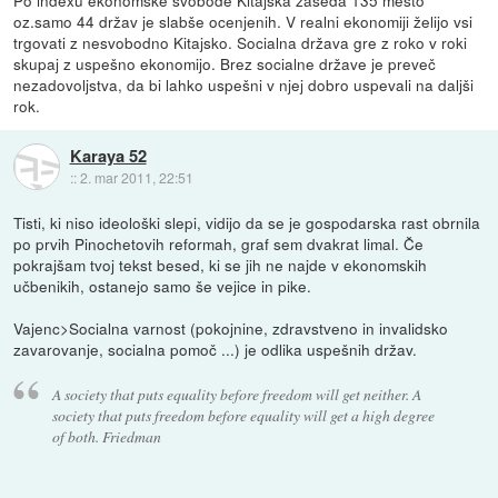
oz.samo 44 držav je slabše ocenjenih. V realni ekonomiji želijo vsi
trgovati z nesvobodno Kitajsko. Socialna država gre z roko v roki
skupaj z uspešno ekonomijo. Brez socialne države je preveč
nezadovoljstva, da bi lahko uspešni v njej dobro uspevali na daljši
rok.
Karaya 52
::
2. mar 2011, 22:51
Tisti, ki niso ideološki slepi, vidijo da se je gospodarska rast obrnila
po prvih Pinochetovih reformah, graf sem dvakrat limal. Če
pokrajšam tvoj tekst besed, ki se jih ne najde v ekonomskih
učbenikih, ostanejo samo še vejice in pike.
Vajenc>Socialna varnost (pokojnine, zdravstveno in invalidsko
zavarovanje, socialna pomoč ...) je odlika uspešnih držav.
A society that puts equality before freedom will get neither. A
society that puts freedom before equality will get a high degree
of both. Friedman