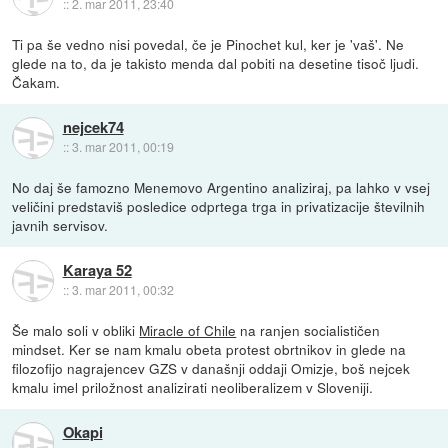
::
2. mar 2011, 23:40
Ti pa še vedno nisi povedal, če je Pinochet kul, ker je 'vaš'. Ne
glede na to, da je takisto menda dal pobiti na desetine tisoč ljudi.
Čakam.
nejcek74
::
3. mar 2011, 00:19
No daj še famozno Menemovo Argentino analiziraj, pa lahko v vsej
veličini predstaviš posledice odprtega trga in privatizacije številnih
javnih servisov.
Karaya 52
::
3. mar 2011, 00:32
Še malo soli v obliki
Miracle of Chile
na ranjen socialističen
mindset. Ker se nam kmalu obeta protest obrtnikov in glede na
filozofijo nagrajencev GZS v današnji oddaji Omizje, boš nejcek
kmalu imel priložnost analizirati neoliberalizem v Sloveniji.
Okapi