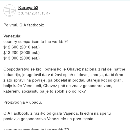
Karaya 52
::
3. mar 2011, 13:47
Po vrsti, CIA factbook:
Venezula:
country comparison to the world: 91
$12,600 (2010 est.)
$13,200 (2009 est.)
$13,900 (2008 est.)
Gospodarstvo se krči, potem ko je Chavez nacionaliziral del naftne
industrije, je ugotovil da v državi sploh ni dovolj znanja, da bi črno
zlato spravil na površje, ga obdelal in prodal. Starejši kot so grafi,
bolje kaže Venezueli, Chavez pač ne zna z gospodarstvom,
kateremu socialistu pa je to sploh šlo od rok?
Proizvodnja v upadu.
CIA Factbook, z razliko od grafa Vajenca, ki edini na speltu
postavlja gospodarstvo Venezuele na prvo mesto:
country comparison to the world: 72