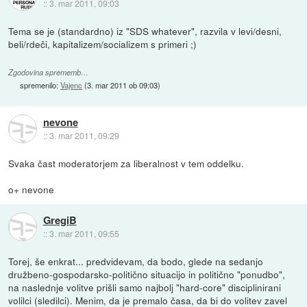
::
3. mar 2011, 09:03
Tema se je (standardno) iz "SDS whatever", razvila v levi/desni,
beli/rdeči, kapitalizem/socializem s primeri ;)
Zgodovina sprememb…
spremenilo:
Vajenc
(
3. mar 2011 ob 09:03
)
nevone
::
3. mar 2011, 09:29
Svaka čast moderatorjem za liberalnost v tem oddelku.
o+ nevone
GregiB
::
3. mar 2011, 09:55
Torej, še enkrat... predvidevam, da bodo, glede na sedanjo
družbeno-gospodarsko-politično situacijo in politično "ponudbo",
na naslednje volitve prišli samo najbolj "hard-core" disciplinirani
volilci (sledilci). Menim, da je premalo časa, da bi do volitev zavel