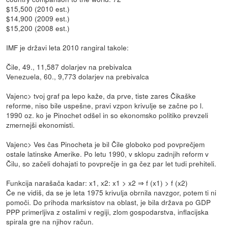
$15,500 (2010 est.)
$14,900 (2009 est.)
$15,200 (2008 est.)
IMF je državi leta 2010 rangiral takole:
Čile, 49., 11,587 dolarjev na prebivalca
Venezuela, 60., 9,773 dolarjev na prebivalca
Vajenc> tvoj graf pa lepo kaže, da prve, tiste zares Čikaške
reforme, niso bile uspešne, pravi vzpon krivulje se začne po l.
1990 oz. ko je Pinochet odšel in so ekonomsko politiko prevzeli
zmernejši ekonomisti.
Vajenc> Ves čas Pinocheta je bil Čile globoko pod povprečjem
ostale latinske Amerike. Po letu 1990, v sklopu zadnjih reform v
Čilu, so začeli dohajati to povprečje in ga čez par let tudi prehiteli.
Funkcija narašača kadar: x1, x2: x1 > x2 ⇒ f (x1) > f (x2)
Če ne vidiš, da se je leta 1975 krivulja obrnila navzgor, potem ti ni
pomoči. Do prihoda marksistov na oblast, je bila država po GDP
PPP primerljiva z ostalimi v regiji, zlom gospodarstva, inflacijska
spirala gre na njihov račun.