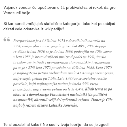
Vajenc> vendar če upoštevamo št. prebivalstva bi rekel, da gre
Venezueli bolje
Si kar sproti zmišljuješ statistične kategorije, tako kot pozabljaš
citirati cele odstavke iz wikipedije?
Brezposelnost je s 4,3% leta 1973 v desetih letih narasla na
22%, realne plače so se znižale za več kot 40%, 20% stopnja
revščine iz leta 1970 se je do leta 1990 podvojila na 40%, samo
v letu 1983 je bruto družbeni proizvod padel za 19%, število
brezdomcev in ljudi z neprimernimi stanovanjskimi razmerami
pa se je s 27% leta 1972 povečalo na 40% leta 1988. Leta 1970
je najbogatejša petina prebivalcev imela 45% vsega premoženja,
najrevnejša petina pa 7,6%. Leta 1989 so se socialne razlike
povečale, kajti najbogatejša petina je imela 55% vsega
premoženja, najrevnejša petina pa le še 4,4%.
Kljub temu so po
obnovitvi demokracije Pinochetovi nasledniki (in politični
nasprotniki) ohranili večji del začrtanih reform. Danes je Čile
najbolj razvita država Latinske Amerike.
To si pozabil al kako? Ne sodi v tvojo teorijo, da se je zgodil