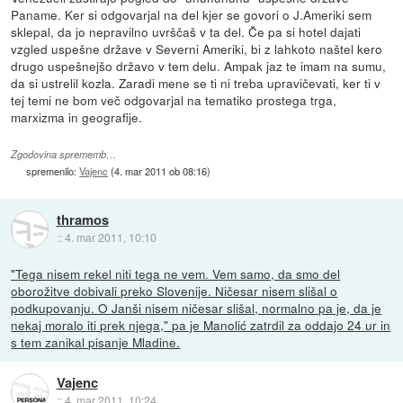
Paname. Ker si odgovarjal na del kjer se govori o J.Ameriki sem
sklepal, da jo nepravilno uvrščaš v ta del. Če pa si hotel dajati
vzgled uspešne države v Severni Ameriki, bi z lahkoto naštel kero
drugo uspešnejšo državo v tem delu. Ampak jaz te imam na sumu,
da si ustrelil kozla. Zaradi mene se ti ni treba upravičevati, ker ti v
tej temi ne bom več odgovarjal na tematiko prostega trga,
marxizma in geografije.
Zgodovina sprememb…
spremenilo:
Vajenc
(
4. mar 2011 ob 08:16
)
thramos
::
4. mar 2011, 10:10
"Tega nisem rekel niti tega ne vem. Vem samo, da smo del
oborožitve dobivali preko Slovenije. Ničesar nisem slišal o
podkupovanju. O Janši nisem ničesar slišal, normalno pa je, da je
nekaj moralo iti prek njega," pa je Manolić zatrdil za oddajo 24 ur in
s tem zanikal pisanje Mladine.
Vajenc
::
4. mar 2011, 10:24