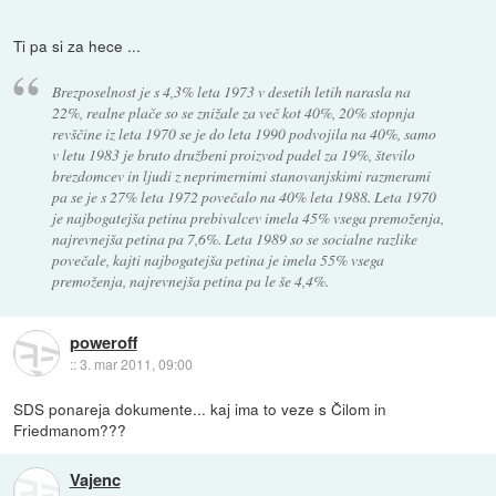
Ti pa si za hece ...
Brezposelnost je s 4,3% leta 1973 v desetih letih narasla na
22%, realne plače so se znižale za več kot 40%, 20% stopnja
revščine iz leta 1970 se je do leta 1990 podvojila na 40%, samo
v letu 1983 je bruto družbeni proizvod padel za 19%, število
brezdomcev in ljudi z neprimernimi stanovanjskimi razmerami
pa se je s 27% leta 1972 povečalo na 40% leta 1988. Leta 1970
je najbogatejša petina prebivalcev imela 45% vsega premoženja,
najrevnejša petina pa 7,6%. Leta 1989 so se socialne razlike
povečale, kajti najbogatejša petina je imela 55% vsega
premoženja, najrevnejša petina pa le še 4,4%.
poweroff
::
3. mar 2011, 09:00
SDS ponareja dokumente... kaj ima to veze s Čilom in
Friedmanom???
Vajenc