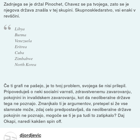
Zadnjega se je držal Pinochet, Chavez se pa tvojega, zato se je
njegova država znašla v tej skupini. Skupnoskledarstvo, vsi enaki v
revščini.
Libya
Burma
Venezuela
Eritrea
Cuba
Zimbabwe
North Korea
Če ti grafi ne pašejo, je to tvoj problem, svojega še nisi prilepil.
Pripoveduješ o neki socialni varnsti, zdravstvenemu zavarovanju,
pokojnini in invalidskem zavarovanju, kot da neoliberalne države
tega ne poznajo. Zmanjkalo ti je argumentov, pretepel si že vse
slamnate može, zdaj celo predpostavljaš, da neoliberalne države
pokojnin ne poznajo, mogoče se ti je pa tudi to zatipkalo? Daj
Okapi, naredi kakšen spin off.
djordjevic