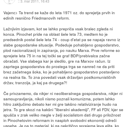
::
3. mar 2011, 16:43
Vajenc> Ta trend se kaže do leta 1971 oz. do sprejetja prvih in
edinih resnično Friedmanovih reform.
Lažnjivim izjavam, kot se lahko prepriča vsak bralec zgleda ni
konca. Pinochet pride na oblast šele leta 73, medtem ko je
predsednik postal šele leta 74 - coup d'etat pa se napaja ravno iz
slabe gospodarske situacije. Podeduje pohabljeno gospodarstvo,
plod nacionalizacij in zapiranja, po nauku Marxa. Prve reforme so
sprejete leta 75 in na tej točki se graf BDP/prebivalca začne
obračati. Vse slabega kar je sledilo, gre na Marxov račun. Iz
zaprtega gospodarstva do prostega trga se namreč ne da priti
brez začetnega šoka, ko je pohabljeno gospodarstvo postavljeno
na realna tla. To zna povedati vsak državljan postkomunističnih
držav, tranzcija, ja kaj pa drugega?!
Če privzamemo, da nikjer ni neoliberalnega gospodarstva, nikjer ni
samoupravljanja, nikoli nismo poznali komunizma, potem lahko
hitro zaključimo debato ker mi gre takšno relativiziranje hudo na
jetra. To gre skozi na kakšni "liberalni akademiji", FF ali FDV, kjer se
spušča v zrak veliko megle v želji socialistom dati drugo priložnost
in Pinochetovim reformam in nasploh svobodni ekonomiji odreči
uspehe. Je pa to material, ki ga nekritično sprejema leva elita, ko