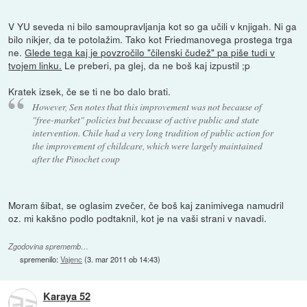
V YU seveda ni bilo samoupravljanja kot so ga učili v knjigah. Ni ga
bilo nikjer, da te potolažim. Tako kot Friedmanovega prostega trga
ne.
Glede tega kaj je povzročilo "čilenski čudež" pa piše tudi v
tvojem linku.
Le preberi, pa glej, da ne boš kaj izpustil ;p
Kratek izsek, če se ti ne bo dalo brati.
However, Sen notes that this improvement was not because of
"free-market" policies but because of active public and state
intervention. Chile had a very long tradition of public action for
the improvement of childcare, which were largely maintained
after the Pinochet coup
Moram šibat, se oglasim zvečer, če boš kaj zanimivega namudril
oz. mi kakšno podlo podtaknil, kot je na vaši strani v navadi.
Zgodovina sprememb…
spremenilo:
Vajenc
(
3. mar 2011 ob 14:43
)
Karaya 52