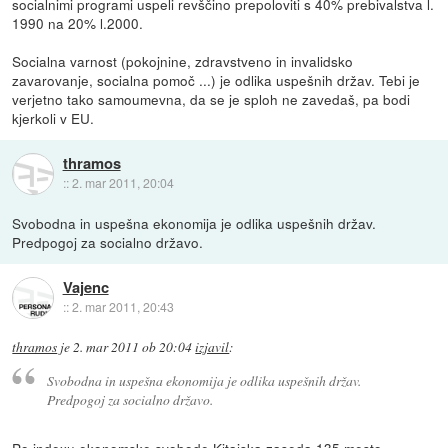
socialnimi programi uspeli revščino prepoloviti s 40% prebivalstva l.
1990 na 20% l.2000.
Socialna varnost (pokojnine, zdravstveno in invalidsko
zavarovanje, socialna pomoč ...) je odlika uspešnih držav. Tebi je
verjetno tako samoumevna, da se je sploh ne zavedaš, pa bodi
kjerkoli v EU.
thramos
::
2. mar 2011, 20:04
Svobodna in uspešna ekonomija je odlika uspešnih držav.
Predpogoj za socialno državo.
Vajenc
::
2. mar 2011, 20:43
thramos
je
2. mar 2011 ob 20:04
izjavil
:
Svobodna in uspešna ekonomija je odlika uspešnih držav.
Predpogoj za socialno državo.
Po indexu ekonomske svobode Kitajska zaseda 135 mesto