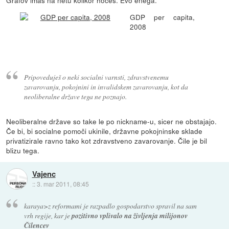
Grafov imaš na netu kolikor hočeš. Evo enega.
GDP per capita,
2008
Pripoveduješ o neki socialni varnsti, zdravstvenemu
zavarovanju, pokojnini in invalidskem zavarovanju, kot da
neoliberalne države tega ne poznajo.
Neoliberalne države so take le po nickname-u, sicer ne obstajajo.
Če bi, bi socialne pomoči ukinile, državne pokojninske sklade
privatizirale ravno tako kot zdravstveno zavarovanje. Čile je bil
blizu tega.
Vajenc
::
3. mar 2011, 08:45
karaya>z reformami je razpadlo gospodarstvo spravil na sam
vrh regije, kar je
pozitivno vplivalo na življenja milijonov
Čilencev