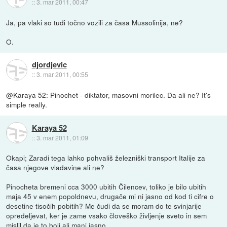
::
3. mar 2011, 00:47
Ja, pa vlaki so tudi točno vozili za časa Mussolinija, ne?
O.
djordjevic
::
3. mar 2011, 00:55
@Karaya 52: Pinochet - diktator, masovni morilec. Da ali ne? It's
simple really.
Karaya 52
::
3. mar 2011, 01:09
Okapi; Zaradi tega lahko pohvališ železniški transport Italije za
časa njegove vladavine ali ne?
Pinocheta bremeni cca 3000 ubitih Čilencev, toliko je bilo ubitih
maja 45 v enem popoldnevu, drugače mi ni jasno od kod ti cifre o
desetine tisočih pobitih? Me čudi da se moram do te svinjarije
opredeljevat, ker je zame vsako človeško življenje sveto in sem
mislil da je to bolj ali manj jasno.