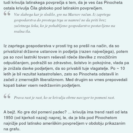
tudi krivulja latinskega povprečja s tem, da je ves čas Pinocheta
ostala krivulja Čila globoko pod latinskim povprečjem.
Vse slabega kar je sledilo, gre na Marxov račun. Iz zaprtega
gospodarstva do prostega trga se namreč ne da priti brez
začetnega šoka, ko je pohabljeno gospodarstvo postavljeno na
realna tla.
Iz zaprtega gospodarstva v prosti trg so prešli na način, da so
privatiziral državne ustanove in podjetja (razen največjega), potem
pa so novi lastniki tovarn reševali rdeče številke z množičnim
odpuščanjem, podražili so zdravstvo, šolstvo in pokojnine, vlada pa
je znižala davke podjetjem, da so privabili tuje vlagatelje. Po ~ 10
letih je bil rezultat katastrofalen, zato so Pinocheta odstavili in
začeli z zmernejših liberalizmom. Med drugim so vmes prepovedali
kopati baker vsem nedržavnim podjetjem.
Prava rast je rast, ko se krivulja obrne navzgor to pomeni rast.
A bejž. Ko gre dol pomeni padec? ... krivulja ima trend rasti od leta
1950 (od kjerkoli nazaj) naprej, le, da je bila pod Pinochetom
najnižje pod latinsko ameriškim povprečjem v obdobju prikazanim
na grafu.