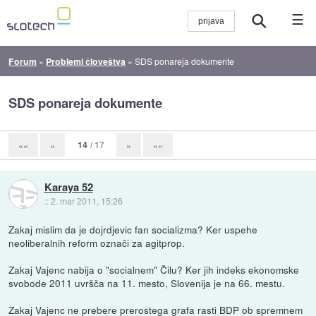
☰
Forum
»
Problemi človeštva
»
SDS ponareja dokumente
SDS ponareja dokumente
14
/ 17
««
«
»
»»
Karaya 52
::
2. mar 2011, 15:26
Zakaj mislim da je dojrdjevic fan socializma? Ker uspehe
neoliberalnih reform označi za agitprop.
Zakaj Vajenc nabija o "socialnem" Čilu? Ker jih indeks ekonomske
svobode 2011 uvršča na 11. mesto, Slovenija je na 66. mestu.
Zakaj Vajenc ne prebere prerostega grafa rasti BDP ob spremnem