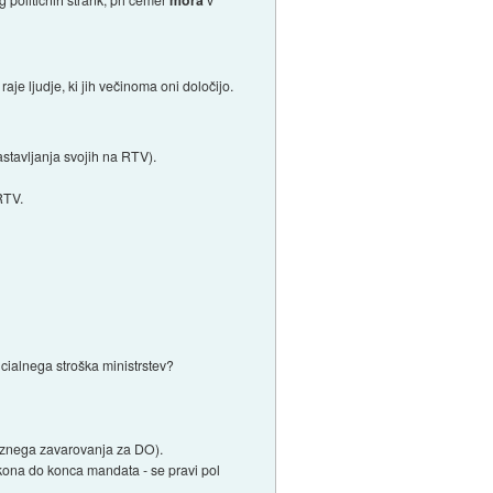
mora
je ljudje, ki jih večinoma oni določijo.
stavljanja svojih na RTV).
 RTV.
cialnega stroška ministrstev?
veznega zavarovanja za DO).
kona do konca mandata - se pravi pol