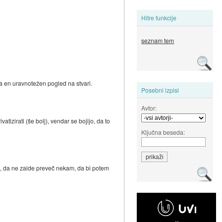
Hitre funkcije
seznam tem
a en uravnotežen pogled na stvari.
Posebni izpisi
Avtor:
tizirati (še bolj), vendar se bojijo, da to
Ključna beseda:
, da ne zaide preveč nekam, da bi potem