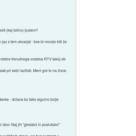
zeti (kaj točno) ljudem?
az s tem ukvarjat - tole bi moralo biti že
andatov trenutnega vodstva RTV takoj ob
ak pri sebi razčisti. Meni gre to na živce.
davke - država bo tako sigurno bolje
or. Naj jih "gledalci in poslušalci"
 političnih strank, pri čemer
v