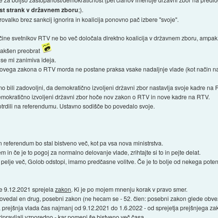
st strank v državnem zboru
;).
arovalko brez sankcij ignorira in koalicija ponovno pač izbere "svoje".
čine svetnikov RTV ne bo več določala direktno koalicija v državnem zboru, ampak ra
kakšen preobrat
se mi zanimiva ideja.
novega zakona o RTV morda ne postane praksa vsake nadaljnje vlade (kot način na
smo bili zadovoljni, da demokratično izvoljeni državni zbor nastavlja svoje kadre na
 demokratično izvoljeni državni zbor hoče nov zakon o RTV in nove kadre na RTV.
trdili na referendumu. Ustavno sodišče bo povedalo svoje.
n referendum bo stal bistveno več, kot pa vsa nova ministrstva.
m in če je to pogoj za normalno delovanje vlade, zrihtajte si to in pejte delat.
pelje več, Golob odstopi, imamo predčasne volitve. Če je to bolje od nekega poten
 je 9.12.2021 sprejela
zakon
. Ki je po mojem mnenju korak v pravo smer.
er povedal en drug, posebni zakon (ne hecam se - 52. člen: posebni zakon glede ob
prejšnja vlada čas najmanj od 9.12.2021 do 1.6.2022 - od sprejetja prejšnjega za
pripravljali vzporedno - kar pomeni še bistveno več časa.