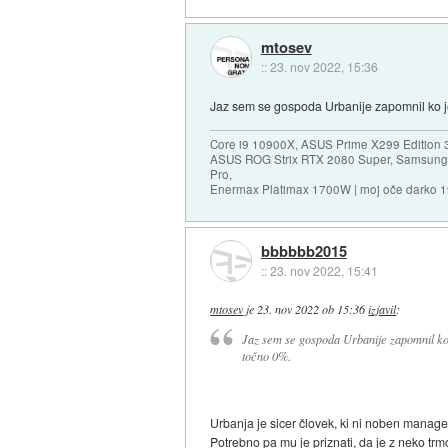
mtosev
::
23. nov 2022, 15:36
Jaz sem se gospoda Urbanije zapomnil ko je
Core i9 10900X, ASUS Prime X299 Edition 
ASUS ROG Strix RTX 2080 Super, Samsung
Pro,
Enermax Platimax 1700W | moj oče darko 
bbbbbb2015
::
23. nov 2022, 15:41
mtosev
je
23. nov 2022 ob 15:36
izjavil
:
Jaz sem se gospoda Urbanije zapomnil ko 
točno 0%.
Urbanja je sicer človek, ki ni noben manager
Potrebno pa mu je priznati, da je z neko trm