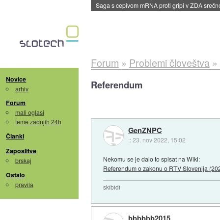
BMW v vozilih začel predvajati reklame
::
dane
Forum
»
Problemi človeštva
»
Novice
Referendum
arhiv
Forum
mali oglasi
teme zadnjih 24h
GenZNPC
Članki
::
23. nov 2022, 15:02
Zaposlitve
Nekomu se je dalo to spisat na Wiki:
brskaj
Referendum o zakonu o RTV Slovenija (20
Ostalo
pravila
skibidi
bbbbbb2015