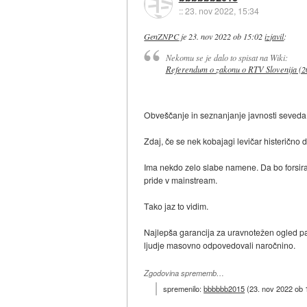
::
23. nov 2022, 15:34
GenZNPC
je
23. nov 2022 ob 15:02
izjavil
:
Nekomu se je dalo to spisat na Wiki:
Referendum o zakonu o RTV Slovenija (2
Obveščanje in seznanjanje javnosti seveda 
Zdaj, če se nek kobajagi levičar histeričn
Ima nekdo zelo slabe namene. Da bo forsiral n
pride v mainstream.
Tako jaz to vidim.
Najlepša garancija za uravnotežen ogled p
ljudje masovno odpovedovali naročnino.
Zgodovina sprememb…
spremenilo:
bbbbbb2015
(
23. nov 2022 ob 