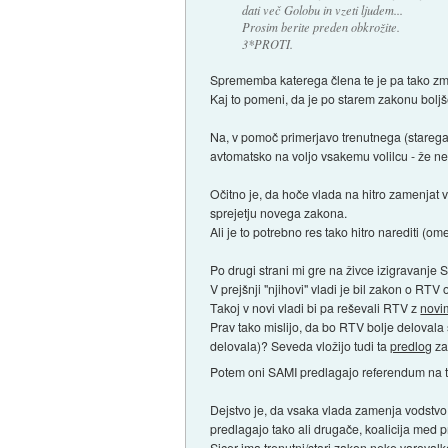
dati več Golobu in vzeti ljudem...
Prosim berite preden obkrožite.
3*PROTI.
Sprememba katerega člena te je pa tako zmot
Kaj to pomeni, da je po starem zakonu boljše
Na, v pomoč primerjavo trenutnega (stareg
avtomatsko na voljo vsakemu volilcu - že ne 
Očitno je, da hoče vlada na hitro zamenjat
sprejetju novega zakona.
Ali je to potrebno res tako hitro narediti (o
Po drugi strani mi gre na živce izigravanje 
V prejšnji "njihovi" vladi je bil zakon o RTV
Takoj v novi vladi bi pa reševali RTV z
novi
Prav tako mislijo, da bo RTV bolje delovala
delovala)? Seveda vložijo tudi ta
predlog
za
Potem oni SAMI predlagajo referendum na
Dejstvo je, da vsaka vlada zamenja vodstvo 
predlagajo tako ali drugače, koalicija med 
Sicer ima trenutni/stari zakon neke varoval