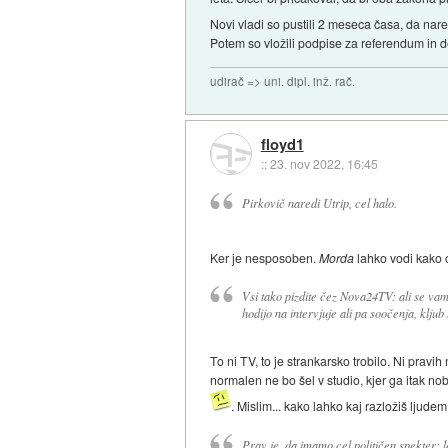
Novi vladi so pustili 2 meseca časa, da nar
Potem so vložili podpise za referendum in d
udirač => uni. dipl. inž. rač.
floyd1
::
23. nov 2022, 16:45
Pirkovič naredi Utrip, cel halo.
Ker je nesposoben.
Morda
lahko vodi kako 
Vsi tako pizdite čez Nova24TV: ali se vam z
hodijo na intervjuje ali pa soočenja, kljub
To ni TV, to je strankarsko trobilo. Ni pravi
normalen ne bo šel v studio, kjer ga itak n
. Mislim... kako lahko kaj razložiš ljud
Prav je, da imamo cel političen spekter: l