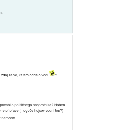
a.
zdaj že ve, katero oddajo vodi
?
tem povabijo političnega nasprotnika? Noben
sebne priprave (mogoče hojsov vodni top?)
a z nemcem.