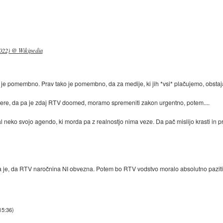
022) @ Wikipedia
je pomembno. Prav tako je pomembno, da za medije, ki jih *vsi* plačujemo, obstaj
o dere, da pa je zdaj RTV doomed, moramo spremeniti zakon urgentno, potem....
eko svojo agendo, ki morda pa z realnostjo nima veze. Da pač mislijo krasti in priva
a je, da RTV naročnina NI obvezna. Potem bo RTV vodstvo moralo absolutno paziti
15:36
)