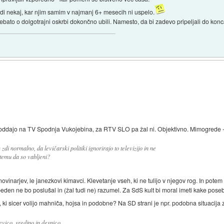
edi nekaj, kar njim samim v najmanj 6+ mesecih ni uspelo.
ebato o dolgotrajni oskrbi dokončno ubili. Namesto, da bi zadevo pripeljali do konc
oddajo na TV Spodnja Vukojebina, za RTV SLO pa žal ni. Objektivno. Mimogrede - 
di normalno, da levičarski politiki ignorirajo to televizijo in ne
 temu da so vabljeni?
h novinarjev, le janezkovi kimavci. Klevetanje vseh, ki ne tulijo v njegov rog. In po
obeden ne bo poslušal in (žal tudi ne) razumel. Za SdS kult bi moral imeti kake po
em, ki sicer volijo mahniča, hojsa in podobne? Na SD strani je npr. podobna situacij
evico, sredino in desnico.