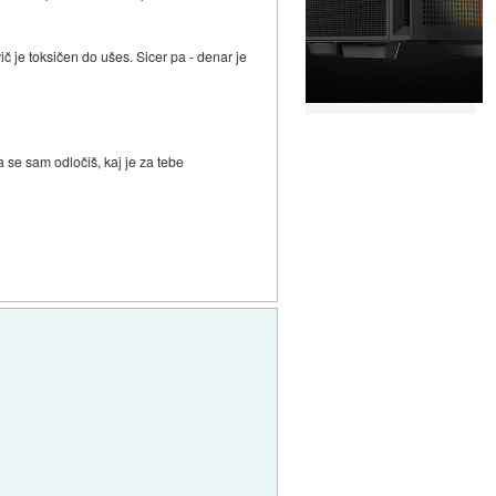
vič je toksičen do ušes. Sicer pa - denar je
a se sam odločiš, kaj je za tebe