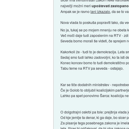
največji možni meri
upoštevati zastopano
Ampak se je ravno
lani izkazalo
, da se to v
Nova vlada to poskuša popraviti tako, da ve
No ja, tukaj se po mojem mnenju ne obeta 
Več moči daje tudi zaposlenim na RTV - zdi 
Seveda bomo morali še videti, če sprejem 
Kakorkoli že - tudi to je demokracija. Leta 
Sedaj smo tudi lahko zadovoljni, ko ta isti
Konec koncev bomo to tudi demokratično po
Tabu teme na RTV pa seveda - ostajajo.
Kar se tiče dodatnih ministrstev - nepotrebe
Če je Golob to obljubil koalicijskim partnerje
Lahko pa spet ponovimo Šarca: koalicija ne 
O dolgotrajni oskrbi pa tole: prejšnja vlada
Od kje jemlje ta denar, ki ga daje, bo sic
Za pisanje tega posebnega zakona je imela 
leta. Sicer bi pričakoval, da bi oba zakona 