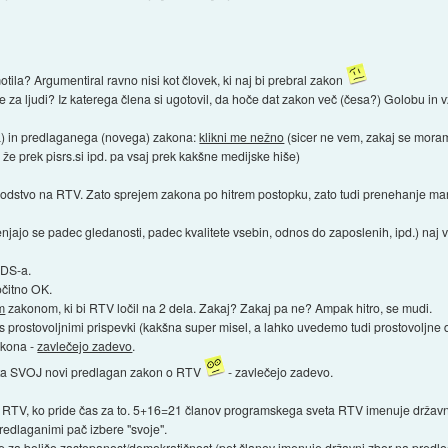
ila? Argumentiral ravno nisi kot človek, ki naj bi prebral zakon
 za ljudi? Iz katerega člena si ugotovil, da hoče dat zakon več (česa?) Golobu in v
a) in predlaganega (novega) zakona:
klikni me nežno
(sicer ne vem, zakaj se moram j
že prek pisrs.si ipd. pa vsaj prek kakšne medijske hiše)
 vodstvo na RTV. Zato sprejem zakona po hitrem postopku, zato tudi prenehanje m
menjajo se padec gledanosti, padec kvalitete vsebin, odnos do zaposlenih, ipd.) naj vs
SDS-a.
 očitno OK.
m
zakonom, ki bi RTV ločil na 2 dela. Zakaj? Zakaj pa ne? Ampak hitro, se mudi.
 s prostovoljnimi prispevki (kakšna super misel, a lahko uvedemo tudi prostovoljne 
kona -
zavlečejo zadevo
.
 ta SVOJ novi predlagan zakon o RTV
- zavlečejo zadevo.
RTV, ko pride čas za to. 5+16=21 članov programskega sveta RTV imenuje državni zb
predlaganimi pač izbere "svoje".
ke za boljšo zastopanost/demokratičnost (pet članov imenuje državni zbor na predlog