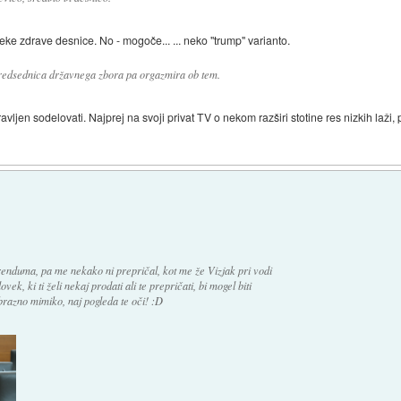
eke zdrave desnice. No - mogoče... ... neko "trump" varianto.
predsednica državnega zbora pa orgazmira ob tem.
avljen sodelovati. Najprej na svoji privat TV o nekom razširi stotine res nizkih laži
renduma, pa me nekako ni prepričal, kot me že Vizjak pri vodi
k, ki ti želi nekaj prodati ali te prepričati, bi mogel biti
brazno mimiko, naj pogleda te oči! :D