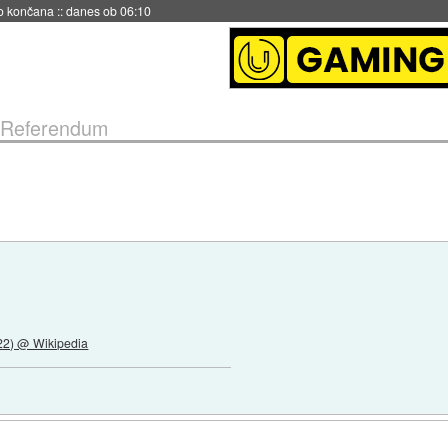
s ob 06:09
Referendum
22) @ Wikipedia