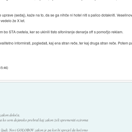
 uprave (sedaj), kaže na to, da se ga nihče ni hotel niti s palico dotakniti. Veselino
 vedelo že X let.
 bo STA cvetela, ker so ukinili tisto sifoniranje denarja off s pomočjo reklam.
litetno informirati, pogledaš, kaj ena stran reče, ter kaj druga stran reče. Potem p
15:46
)
 zakon določa.
a ko sem dejansko prebral kaj zakon želi spremeniti oziroma
 za ljudi. Novi GOLOBOV zakon je pa kot bi sprejel da hočemo