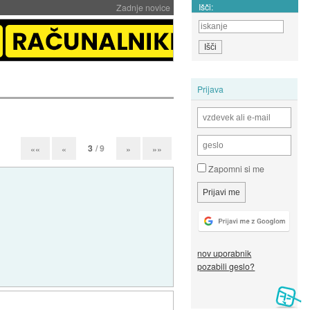
Išči:
Zadnje novice
Prijava
3
/ 9
««
«
»
»»
Zapomni si me
nov uporabnik
pozabili geslo?