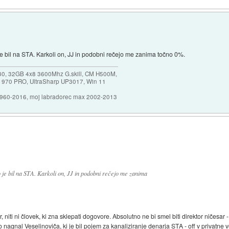
 bil na STA. Karkoli on, JJ in podobni rečejo me zanima točno 0%.
30, 32GB 4x8 3600Mhz G.skill, CM H500M,
 970 PRO, UltraSharp UP3017, Win 11
1960-2016, moj labradorec max 2002-2013
je bil na STA. Karkoli on, JJ in podobni rečejo me zanima
, niti ni človek, ki zna sklepati dogovore. Absolutno ne bi smel biti direktor ničesa
o nagnal Veselinoviča, ki je bil pojem za kanaliziranje denarja STA - off v privatne