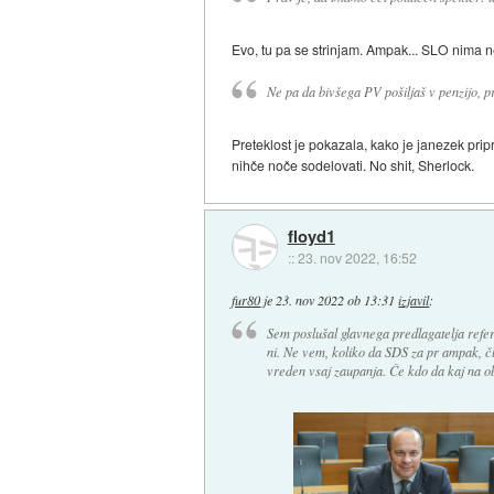
Evo, tu pa se strinjam. Ampak... SLO nima n
Ne pa da bivšega PV pošiljaš v penzijo, 
Preteklost je pokazala, kako je janezek pripr
nihče noče sodelovati. No shit, Sherlock.
floyd1
::
23. nov 2022, 16:52
fur80
je
23. nov 2022 ob 13:31
izjavil
:
Sem poslušal glavnega predlagatelja refe
ni. Ne vem, koliko da SDS za pr ampak, člove
vreden vsaj zaupanja. Če kdo da kaj na o