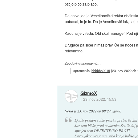
ptičjo pičo za plačo.
Dejastvo, da je Veselinovič direktor občinske
pobasal, to je to. Da je Veselinovič tak, se je
Kadunc je v redu. Old skul manager. Pod njim
Drugače pa sicer nimaš prav. Če se hočeš kva
relevantno.
Zgodovina sprememb…
spremenilo:
bbbbbb2015
(
23. nov 2022 ob 
GizmoX
::
23. nov 2022, 15:53
Nesta
je
23. nov 2022 ob 08:27
izjavil
:
Ljudje preden volite prosim preberite kaj
Jaz sem bil še pred nedavnim ZA. Sedaj p
sprejeti sem DEFINITIVNO PROTI.
Staro zakon ureja vse tako kot je boljše