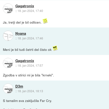
Gagatronix
::
18. jan 2024, 17:40
Ja, tretji del je bil odlicen.
Nyana
::
18. jan 2024, 17:46
Meni je bil tudi četrti del čisto ok
Gagatronix
::
18. jan 2024, 17:57
Zgodba v stirici mi je bila "krneki".
D3m
::
18. jan 2024, 18:13
S tamalim sva zaključila Far Cry.