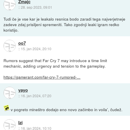
Zmajc
::
28. sep 2023, 09:01
Tudi če je vse kar je leakalo resnica bodo zaradi tega najverjetneje
zadeve zdaj prisiljeni spremeniti. Tako zgodnji leaki igram redko
koristijo.
oo7
::
15. jan 2024, 20:10
Rumors suggest that Far Cry 7 may introduce a time limit
mechanic, adding urgency and tension to the gameplay.
https://gamerant.com/far-cry-7-rumored-...
yayo
::
16. jan 2024, 07:20
v pogreto mineštro dodajo eno novo začimbo in voila', čudež.
Izi
::
16. jan 2024, 10:10