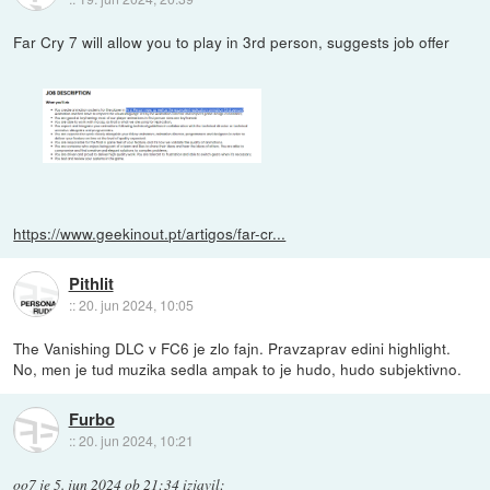
Far Cry 7 will allow you to play in 3rd person, suggests job offer
https://www.geekinout.pt/artigos/far-cr...
Pithlit
::
20. jun 2024, 10:05
The Vanishing DLC v FC6 je zlo fajn. Pravzaprav edini highlight.
No, men je tud muzika sedla ampak to je hudo, hudo subjektivno.
Furbo
::
20. jun 2024, 10:21
oo7
je
5. jun 2024 ob 21:34
izjavil
: