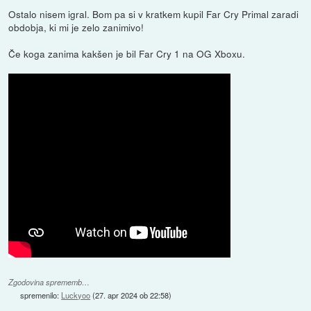
Ostalo nisem igral. Bom pa si v kratkem kupil Far Cry Primal zaradi
obdobja, ki mi je zelo zanimivo!
Če koga zanima kakšen je bil Far Cry 1 na OG Xboxu.
Zgodovina sprememb…
spremenilo:
Luckyoo
(
27. apr 2024 ob 22:58
)