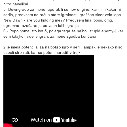
hitro naveličal
5- Downgrade za mene, uporabili so nov engine, kar mi nikakor ni
sedlo, predvsem na račun stare igralnosti, grafično sicer zelo lepa
New Dawn - are you kidding me?? Predvsem final boss, omg,
ogromno razočaranje po vseh letih igranja
6 - Popolnoma isto kot 5, polega tega še najbolj stupid enemy-ji kar
sem kdajkoli videl v igrah, za mene zgodba končana
2 je imela potencijal za najboljšo igro v seriji, ampak je nekako niso
uspeli sfrizirati, kar so potem naredili v trojki