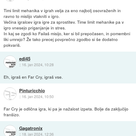
Timi limit mehanika v igrah velja za eno najbolj osovraženih in
ravno to mislijo vtakniti v igro.
Večina igralcev igra igre za sprostitev. Time limit mehanike pa v
igro vnesejo priganjanje in stres.
In kaj se zgodi ko Failaš misijo, ker si bil prepočasen, in pomembni
liki umrejo? Že tako precej povprečno zgodbo si še dodatno
pokvariš.
edi45
::
16. jan 2024, 10:28
Eh, igraš en Far Cry, igraš vse.
Pinturicchio
::
16. jan 2024, 10:50
Far Cry je odlična igra, ki pa je nažalost izpeta. Bolje da zaključijo
franšizo.
Gagatronix
::
18. jan 2024, 12:36