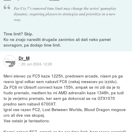
Far Cry 7's rumored time limit may change the series' gameplay
dynamic, requiring players to strategize and prioritize in a new
way.
Time limit? Skip.
Ko ne znajo narediti drugače zanimivo ali dati neko pamet
sovragom, pa dodajo time limit.
Dr_M
::
20. jun 2024, 12:26
Meni stevec za FC5 kaze 1225h, predvsem arcade, nisem pa ga
resno igral odkar sem nabavil FC6 (nekaj mesecev po izzidu).
Za FC6 mi Ubisoft connect kaze 155h, ampak se mi zdi da je to
hudo premalo, medtem ko mi AMD adrenalin kaze 1348h, pa tudi
to je verjetno premalo, ker sem ga dokoncal se na GTX1070
predno sem nabavil 6700XT.
Igral vse razen FC2, Lost Between Worlds, Blood Dragon mogoce
uro ali dve vse skupaj.
Vse ostalo je fantasticno.
Komaj cakam FC7, ampak ce bo res time limit, bom resno premislil,