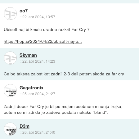
oo7
::
22. apr 2024, 13:57
Ubisoft naj bi kmalu uradno razkril Far Cry 7
https://hop.si/2024/04/22/ubisoft-naj-b...
Skyman
::
22. apr 2024, 14:23
Ce bo taksna zalost kot zadnji 2-3 deli potem skoda za far cry
Gagatronix
::
25. apr 2024, 21:27
Zadnji dober Far Cry je bil po mojem osebnem mnenju trojka,
potem se mi zdi da je zadeva postala nekako "bland".
D3m
::
26. apr 2024, 21:40