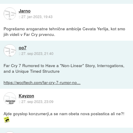
Jarno
::
27. jan 2023, 19:43
Pogrešamo aroganatne tehnične ambicije Cevata Yerlija, kot smo
jiih videli v Far Cry prvencu.
oo7
::
27. sep 2023, 21:40
Far Cry 7 Rumored to Have a "Non-Linear" Story, Interrogations,
and a Unique Timed Structure
https://wccftech.com/far-cry-7-rumor-no...
Kayzon
::
27. sep 2023, 23:09
Ajde goyslop konzumerji,a se nam obeta nova poslastica ali ne?!