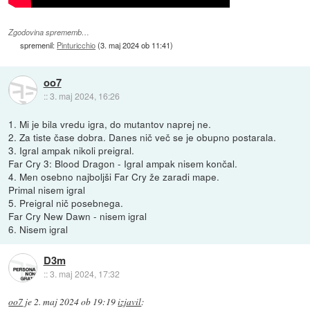
Zgodovina sprememb…
spremenil:
Pinturicchio
(
3. maj 2024 ob 11:41
)
oo7
::
3. maj 2024, 16:26
1. Mi je bila vredu igra, do mutantov naprej ne.
2. Za tiste čase dobra. Danes nič več se je obupno postarala.
3. Igral ampak nikoli preigral.
Far Cry 3: Blood Dragon - Igral ampak nisem končal.
4. Men osebno najboljši Far Cry že zaradi mape.
Primal nisem igral
5. Preigral nič posebnega.
Far Cry New Dawn - nisem igral
6. Nisem igral
D3m
::
3. maj 2024, 17:32
oo7
je
2. maj 2024 ob 19:19
izjavil
: