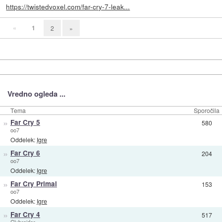
https://twistedvoxel.com/far-cry-7-leak...
«
1
2
»
Vredno ogleda ...
Tema
Sporočila
»
Far Cry 5
580
oo7
Oddelek:
Igre
»
Far Cry 6
204
oo7
Oddelek:
Igre
»
Far Cry Primal
153
oo7
Oddelek:
Igre
»
Far Cry 4
517