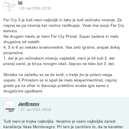
Izi
::
26. apr 2024, 22:55
Far Cry 3 je tudi meni najboljši in tako je tudi večinsko mnenje. Za
naprej se pa mnenja kar močno razlikujejo. Vsak ima svojo Far Cry
lestvico.
Na drugem mestu je meni Far Cry Primal. Super zadeva in malo
drugačna od ostalih.
4, 5 in 6 so nekako enakovredne. Vse zelo igralne, ampak dokaj
povprečne.
1. del je po večinskem mnenju najslabši, meni je bil tudi 2. del
precej zanič, je bil pa mnogim všeč, čeprav ne tako kot 3. del.
Skratka na začetku so se še lovili, v tretje jim je potem mega
uspelo. S Primalom so si upali še malo eksperimentirati, naprej
gredo pa na ziher in štancajo praktično enake igre samo z
drugačnimi zgodbami.
JanBrezov
::
27. apr 2024, 09:02
Tudi meni je trojka najboljša. Verjetno je vsem najboljša zaradi
karakterja Vaas Montenegro. Pri tem je zanimivo to, da ta karakter