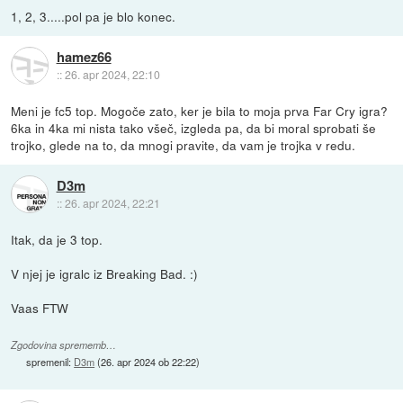
1, 2, 3.....pol pa je blo konec.
hamez66
::
26. apr 2024, 22:10
Meni je fc5 top. Mogoče zato, ker je bila to moja prva Far Cry igra?
6ka in 4ka mi nista tako všeč, izgleda pa, da bi moral sprobati še
trojko, glede na to, da mnogi pravite, da vam je trojka v redu.
D3m
::
26. apr 2024, 22:21
Itak, da je 3 top.
V njej je igralc iz Breaking Bad. :)
Vaas FTW
Zgodovina sprememb…
spremenil:
D3m
(
26. apr 2024 ob 22:22
)