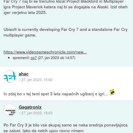
Far Cry 7 naj bi se trenutno klical Project Blackbird in Multiplayer
igra Project Maverick katera naj bi se dogajala na Alaski. Izid obeh
iger verjetno leta 2025.
Ubisoft is currently developing Far Cry 7 and a standalone Far Cry
multiplayer game.
https://www.videogameschronicle.com/new...
spremenil:
oo7
(
27. jan 2023 ob 14:57
)
ahac
::
27. jan 2023, 15:00
In zdaj bo v tej temi spet 3 leta napačnih ugibanj o igri...
Gagatronix
::
27. jan 2023, 18:03
Po Far Cry 3 je bilo vse skupaj samo se neka srednja ponavljajoca
se zalost, tako da nekih upov ravno nimam.