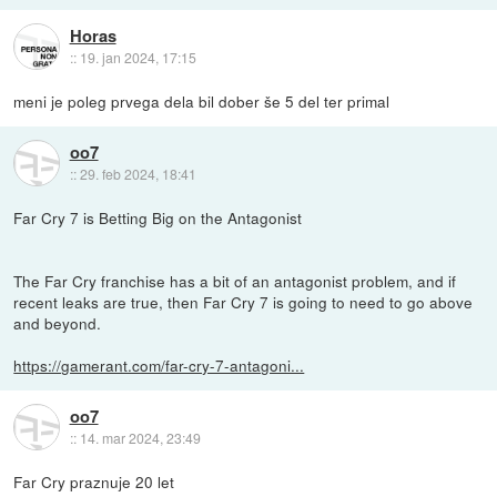
Horas
::
19. jan 2024, 17:15
meni je poleg prvega dela bil dober še 5 del ter primal
oo7
::
29. feb 2024, 18:41
Far Cry 7 is Betting Big on the Antagonist
The Far Cry franchise has a bit of an antagonist problem, and if
recent leaks are true, then Far Cry 7 is going to need to go above
and beyond.
https://gamerant.com/far-cry-7-antagoni...
oo7
::
14. mar 2024, 23:49
Far Cry praznuje 20 let