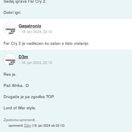
Sedaj igrava Far Cry 2.
Dobri igri.
Gagatronix
::
18. jan 2024, 22:10
Far Cry 2 je nadlezen ko satan s tisto malarijo.
D3m
::
18. jan 2024, 22:12
Res je.
Pač Afrika. :D
Drugače je pa zgodba TOP.
Lord of War style.
Zgodovina sprememb…
spremenil:
D3m
(
18. jan 2024 ob 22:12
)