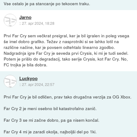
Vse ostalo je pa stancanje po tekocem traku.
Jarno
::
27. apr 2024, 18:28
Prvi Far Cry sem večkrat preigral, ker je bil igralen in poleg vsega
še imel dobro grafiko. Težav z nasprotniki si se lahko lotil na
različne načine, kar je povsem odtehtalo linearno zgodbo.
Nadgradnja igre Far Cry je seveda prvi Crysis, ki mi je tudi sedel.
Potem je prišlo do degradacij, tako serije Crysis, kot Far Cry. No,
FC trojka je bila dobra.
Luckyoo
::
27. apr 2024, 22:57
Prvi Far Cry je bil odličen, prav tako drugačna verzija za OG Xbox.
Far Cry 2 je meni osebno bil katastrofalno zanič.
Far Cry 3 se mi začne dobro, pa ga nisem končal.
Far Cry 4 mi je zaradi okolja, najboljši del po 1ki.