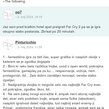
+The following.
oo7
::
2. maj 2024, 19:19
Jaz sem pred kratkim hotel spet preigrati Far Cry 2 pa se je igra
obupno slabo postarala. Zbrisal po 20 minutah.
Pinturicchio
::
3. maj 2024, 11:39
1 - fantastična igra za tisti čas, super grafika in nasploh okolje v
katerem se je zgodba dogajala
2 - Bom kr reku beta različica trojke, uvod v open world, pokrajina
fantastična, gameplay pa za ku..., respavnanje, vožnja, nem
protagonist, itd... Zelo dobro zamišljen koncept, vendar slabo
izpeljan
3 - Nadgradnja dvojke in mogoče celo res najboljši Far Cry ever,
od pokrajine, zgodbe, likov, itd..
4 - Ne vem zakaj mnogi sovražite 4, ampak meni skoraj najboljši
del, sicer zelo podoben trojki, ampak sama fizika (takedown),
nasploh igralnost daleč najboljša, tud najbolj smart enemy-ji
Primal - prelomnica franšize, sicer nekaj novega, ampak sem se je