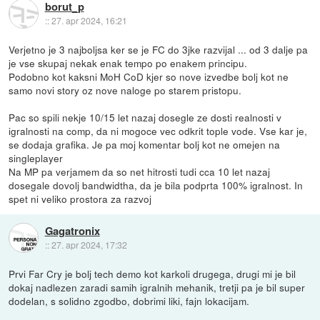
borut_p
::
27. apr 2024, 16:21
Verjetno je 3 najboljsa ker se je FC do 3jke razvijal ... od 3 dalje pa
je vse skupaj nekak enak tempo po enakem principu.
Podobno kot kaksni MoH CoD kjer so nove izvedbe bolj kot ne
samo novi story oz nove naloge po starem pristopu.
Pac so spili nekje 10/15 let nazaj dosegle ze dosti realnosti v
igralnosti na comp, da ni mogoce vec odkrit tople vode. Vse kar je,
se dodaja grafika. Je pa moj komentar bolj kot ne omejen na
singleplayer
Na MP pa verjamem da so net hitrosti tudi cca 10 let nazaj
dosegale dovolj bandwidtha, da je bila podprta 100% igralnost. In
spet ni veliko prostora za razvoj
Gagatronix
::
27. apr 2024, 17:32
Prvi Far Cry je bolj tech demo kot karkoli drugega, drugi mi je bil
dokaj nadlezen zaradi samih igralnih mehanik, tretji pa je bil super
dodelan, s solidno zgodbo, dobrimi liki, fajn lokacijam.