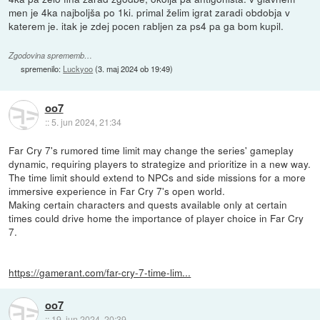
men je 4ka najboljša po 1ki. primal želim igrat zaradi obdobja v
katerem je. itak je zdej pocen rabljen za ps4 pa ga bom kupil.
Zgodovina sprememb…
spremenilo:
Luckyoo
(
3. maj 2024 ob 19:49
)
oo7
::
5. jun 2024, 21:34
Far Cry 7's rumored time limit may change the series' gameplay
dynamic, requiring players to strategize and prioritize in a new way.
The time limit should extend to NPCs and side missions for a more
immersive experience in Far Cry 7's open world.
Making certain characters and quests available only at certain
times could drive home the importance of player choice in Far Cry
7.
https://gamerant.com/far-cry-7-time-lim...
oo7
::
19. jun 2024, 20:39