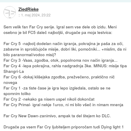
ZiedRieke
::
1. maj 2024, 23:22
Sem velik fan Far Cry serije. Igral sem vse dele ob izidu. Meni
osebno je bil FC5 daleč najboljši, drugače pa moja lestvica:
Far Cry 5 -najbolj dodelan način igranja, pokrajina je paša za oči,
zabavne in sproščujoče misije, dobri liki, pomočniki... +mislim, da ni
bilo paranormal/vodoo misij?
Far Cry 3 -Vaas, zgodba, otok, popolnoma nov način igranja...
Far Cry 4 -lepa pokrajina, rahla nadgradnja 3ke. MINUS: misije tipa
Shangri-La
Far Cry 6 -dokaj klišejska zgodba, prežvečeno, praktično nič
novega
Far Cry 1 -za tiste čase je igra lepo izgledala, ostalo se ne
spomnim toliko
Far Cry 2 -nekako ga nisem uspel nikoli dokončat
Far Cry Primal- igral nekje 1urco, ni mi bilo všeč in nimam mnenja
Far Cry New Dawn-zanimivo, ampak ta del štejem ko DLC.
Drugače pa vsem Far Cry ljubiteljem priporočam tudi Dying light 1