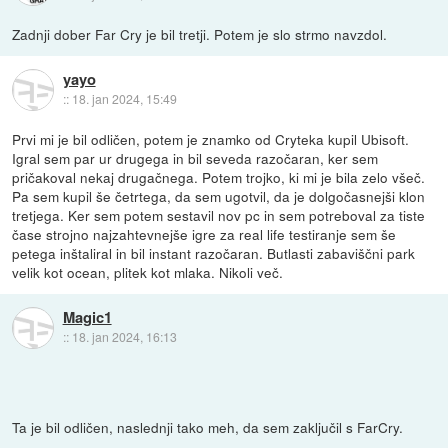
Zadnji dober Far Cry je bil tretji. Potem je slo strmo navzdol.
yayo
::
18. jan 2024, 15:49
Prvi mi je bil odličen, potem je znamko od Cryteka kupil Ubisoft.
Igral sem par ur drugega in bil seveda razočaran, ker sem
pričakoval nekaj drugačnega. Potem trojko, ki mi je bila zelo všeč.
Pa sem kupil še četrtega, da sem ugotvil, da je dolgočasnejši klon
tretjega. Ker sem potem sestavil nov pc in sem potreboval za tiste
čase strojno najzahtevnejše igre za real life testiranje sem še
petega inštaliral in bil instant razočaran. Butlasti zabaviščni park
velik kot ocean, plitek kot mlaka. Nikoli več.
Magic1
::
18. jan 2024, 16:13
Ta je bil odličen, naslednji tako meh, da sem zaključil s FarCry.