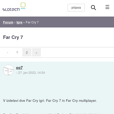
☰
Forum
»
Igre
»
Far Cry 7
Far Cry 7
«
1
2
»
oo7
::
27. jan 2023, 14:54
V izdelavi dve Far Cry igri. Far Cry 7 in Far Cry multiplayer.