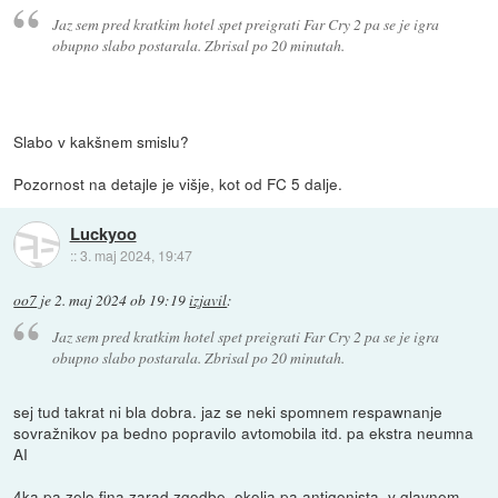
Jaz sem pred kratkim hotel spet preigrati Far Cry 2 pa se je igra
obupno slabo postarala. Zbrisal po 20 minutah.
Slabo v kakšnem smislu?
Pozornost na detajle je višje, kot od FC 5 dalje.
Luckyoo
::
3. maj 2024, 19:47
oo7
je
2. maj 2024 ob 19:19
izjavil
:
Jaz sem pred kratkim hotel spet preigrati Far Cry 2 pa se je igra
obupno slabo postarala. Zbrisal po 20 minutah.
sej tud takrat ni bla dobra. jaz se neki spomnem respawnanje
sovražnikov pa bedno popravilo avtomobila itd. pa ekstra neumna
AI
4ka pa zelo fina zarad zgodbe, okolja pa antigonista. v glavnem