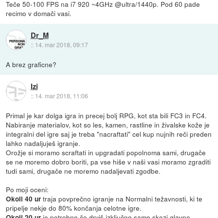
Teče 50-100 FPS na i7 920 ~4GHz @ultra/1440p. Pod 60 pade
recimo v domači vasi.
Dr_M
::
14. mar 2018, 09:17
A brez graficne?
Izi
::
14. mar 2018, 11:06
Primal je kar dolga igra in precej bolj RPG, kot sta bili FC3 in FC4.
Nabiranje materialov, kot so les, kamen, rastline in živalske kože je
integralni del igre saj je treba "nacraftati" cel kup nujnih reči preden
lahko nadaljuješ igranje.
Orožje si moramo scraftati in upgradati popolnoma sami, drugače
se ne moremo dobro boriti, pa vse hiše v naši vasi moramo zgraditi
tudi sami, drugače ne moremo nadaljevati zgodbe.
Po moji oceni:
traja povprečno igranje na Normalni težavnosti, ki te
Okoli 40 ur
pripelje nekje do 80% končanja celotne igre.
je potrebno če drviš izključno samo skozi glavno
Okoli 20 ur