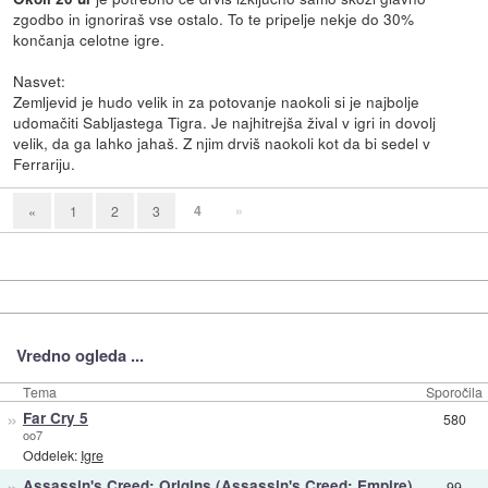
zgodbo in ignoriraš vse ostalo. To te pripelje nekje do 30%
končanja celotne igre.
Nasvet:
Zemljevid je hudo velik in za potovanje naokoli si je najbolje
udomačiti Sabljastega Tigra. Je najhitrejša žival v igri in dovolj
velik, da ga lahko jahaš. Z njim drviš naokoli kot da bi sedel v
Ferrariju.
4
»
«
1
2
3
Vredno ogleda ...
Tema
Sporočila
»
Far Cry 5
580
oo7
Oddelek:
Igre
»
Assassin's Creed: Origins (Assassin's Creed: Empire)
99