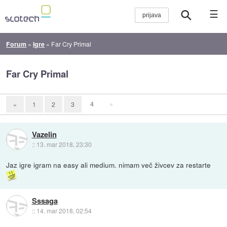
☰
Forum
»
Igre
»
Far Cry Primal
Far Cry Primal
4
»
«
1
2
3
Vazelin
::
13. mar 2018, 23:30
Jaz igre igram na easy ali medium. nimam več živcev za restarte
Sssaga
::
14. mar 2018, 02:54