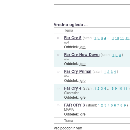
Vredno ogleda ...
Tema
»
Far Cry 5
(strani:
1
2
3
4
…
9
10
11
12
oo7
Oddelek:
Igre
»
Far Cry New Dawn
(strani:
1
2
3
)
oo7
Oddelek:
Igre
»
Far Cry Primal
(strani:
1
2
3
4
)
oo7
Oddelek:
Igre
»
Far Cry 4
(strani:
1
2
3
4
…
8
9
10
11
)
Clubraider
Oddelek:
Igre
»
FAR CRY 3
(strani:
1
2
3
4
5
6
7
8
9
)
MAFIA
Oddelek:
Igre
Tema
Več podobnih tem