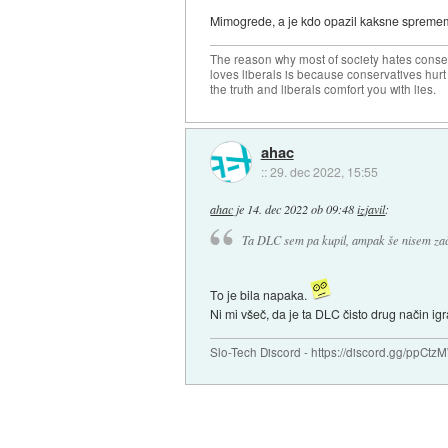
Mimogrede, a je kdo opazil kaksne sprememb
The reason why most of society hates conse
loves liberals is because conservatives hurt
the truth and liberals comfort you with lies.
ahac
::
29. dec 2022, 15:55
ahac
je
14. dec 2022 ob 09:48
izjavil
:
Ta DLC sem pa kupil, ampak še nisem zače
To je bila napaka.
Ni mi všeč, da je ta DLC čisto drug način igr
Slo-Tech Discord - https://discord.gg/ppCtz