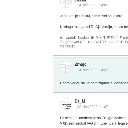
::
14. dec 2022, 14:07
Jap meni je tudi kul, odprt svet pa te fore.
Iz istega razloga mi DLCji smrdijo, ker so 
i5-13600K, Noctua NH-D15, TUF Z790-F, 
Toughpower GF3 1000W, RTX 5080 AORUS
S2722QC
Zmajc
::
14. dec 2022, 14:37
Dobro vedet, da ne bom zapravljal denarja
Dr_M
::
22. dec 2022, 11:07
Se strinjam, medtem ko so FC igre odlicne, D
V 6ki sem probal VAAS in....ne hvala, tega