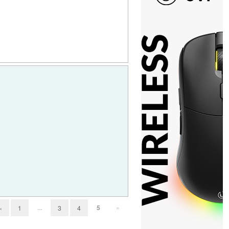
...
5
»
«
1
3
4