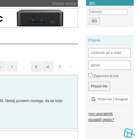
Išči:
Zadnje novice
Prijava
...
5
»
«
1
3
4
Zapomni si me
redili. Nekaj povsem novega, da se bojo
nov uporabnik
pozabili geslo?