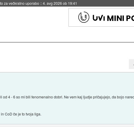
eto za večkratno uporabo
::
4. avg 2026 ob 19:41
eli od 4 - 6 so mi bili fenomenalno dobri. Ne vem kaj ljudje pričajujejo, da bojo na
in CoD če je to tvoja liga.