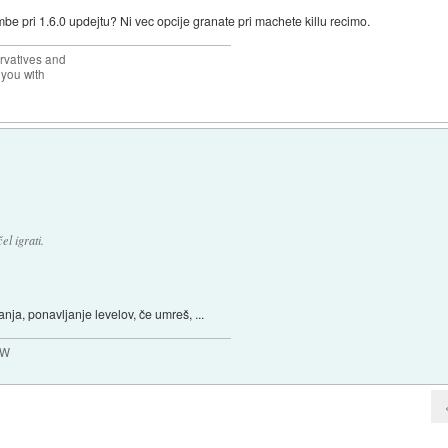
e pri 1.6.0 updejtu? Ni vec opcije granate pri machete killu recimo.
rvatives and
 you with
l igrati.
anja, ponavljanje levelov, če umreš, ...
MW