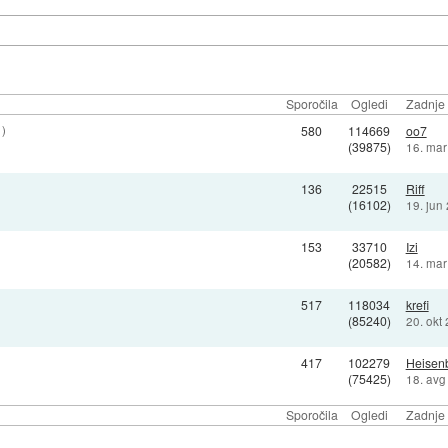
Sporočila
Ogledi
Zadnje 
)
580
114669
oo7
(39875)
16. mar
136
22515
Riff
(16102)
19. jun
153
33710
Izi
(20582)
14. mar
517
118034
krefi
(85240)
20. okt
417
102279
Heisen
(75425)
18. avg
Sporočila
Ogledi
Zadnje 