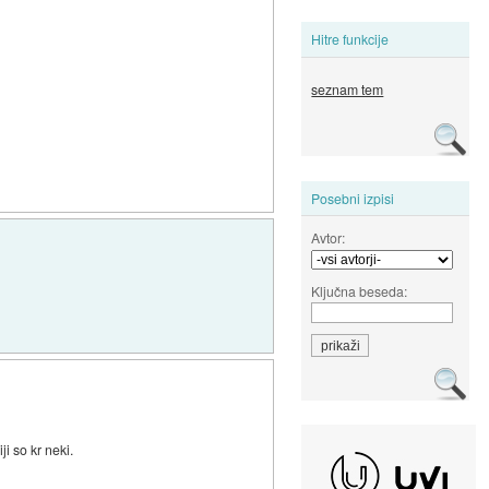
Hitre funkcije
seznam tem
Posebni izpisi
Avtor:
Ključna beseda:
i so kr neki.