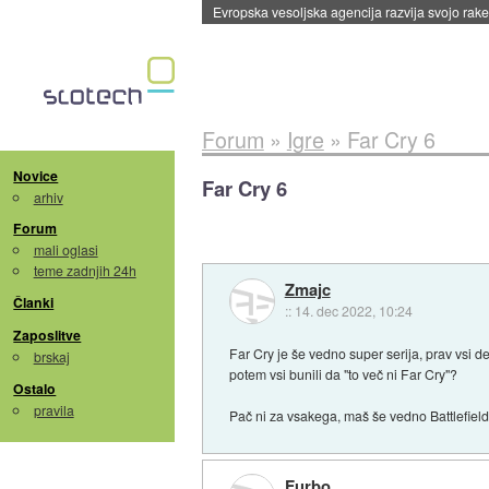
Evropska vesoljska agencija razvija svojo rak
Forum
»
Igre
»
Far Cry 6
Novice
Far Cry 6
arhiv
Forum
mali oglasi
teme zadnjih 24h
Zmajc
Članki
::
14. dec 2022, 10:24
Zaposlitve
Far Cry je še vedno super serija, prav vsi d
brskaj
potem vsi bunili da "to več ni Far Cry"?
Ostalo
pravila
Pač ni za vsakega, maš še vedno Battlefield 
Furbo