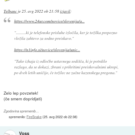
Telbanc
je
25. avg 2022 ob 21:58
izjavil
:
https://www.24ur.com/novice/slovenija/a...
"...........ki je telefonske prisluhe izločila, ker je tožilka prepozno
vložila zahtevo za sodno preiskavo."
https://n1info.si/novice/slovenija/unic...
"Tako izhaja iz odločbe ustavnega sodišča, ki je potrdilo
razlago, da se dokazi, zbrani s prikritimi preiskovalnimi ukrepi,
po dveh letih uničijo, če tožilec ne začne kazenskega pregona."
Zelo lep povzetek!
(če smem dopridjati)
Zgodovina sprememb…
spremenilo:
FireSnake
(
25. avg 2022 ob 22:38
)
Voss