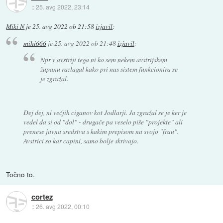
::
25. avg 2022, 23:14
Miki N
je
25. avg 2022 ob 21:58
izjavil
:
mihi666
je
25. avg 2022 ob 21:48
izjavil
:
Npr v avstriji tega ni ko sem nekem avstrijskem
županu razlagal kako pri nas sistem funkcionira se
je zgražal.
Dej dej, ni večjih ciganov kot Jodlarji. Ja zgražal se je ker je
vedel da si od "dol" - drugače pa veselo piše "projekte" ali
prenese javna sredstva s kakim prepisom na svojo "frau".
Avstrici so kar capini, samo bolje skrivajo.
Točno to.
cortez
::
26. avg 2022, 00:10