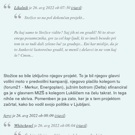
Likalnik
je
26. avg 2022 ob 07:30
izjavil
:
Stožice so na pol dokončan projekt...
Pa kaj samo te Stožice vidite? Saj jih ni on gradil! Ni to stvar
enega posameznika, gre za cel kup ljudi, ki so imeli besedo pri
tem in so tudi dali zeleno luč za gradnjo... Eni kar mislijo, da je
to Janković lastoročno gradil, se menil z delavci in ne vem kaj
še? Cmon...
Stožice so bile izključno njegov projekt. To je bil njegov glavni
volilni moto v predvolilni kampaniji, njegovo plačilo kolegom tu
(forum21 - Merkur, Energoplan), južnim botrom (Delta) sfinanciral
ga je v glavnem MIZŠ s kolegom Lukšičem na čelu takrat. In tega
nihče ne skriva. Pomemben je pa zato, ker je s tem projektom
začrtal, kako bo vodil svojo politiko v Ljubljani.
feryz
je
26. avg 2022 ob 08:09
izjavil
:
WhiteAngel
je
26. avg 2022 ob 08:04
izjavil
: