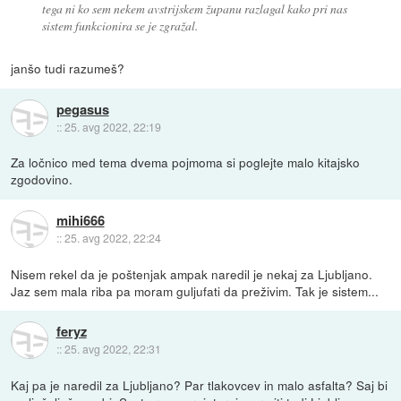
tega ni ko sem nekem avstrijskem županu razlagal kako pri nas
sistem funkcionira se je zgražal.
janšo tudi razumeš?
pegasus
::
25. avg 2022, 22:19
Za ločnico med tema dvema pojmoma si poglejte malo kitajsko
zgodovino.
mihi666
::
25. avg 2022, 22:24
Nisem rekel da je poštenjak ampak naredil je nekaj za Ljubljano.
Jaz sem mala riba pa moram guljufati da preživim. Tak je sistem...
feryz
::
25. avg 2022, 22:31
Kaj pa je naredil za Ljubljano? Par tlakovcev in malo asfalta? Saj bi