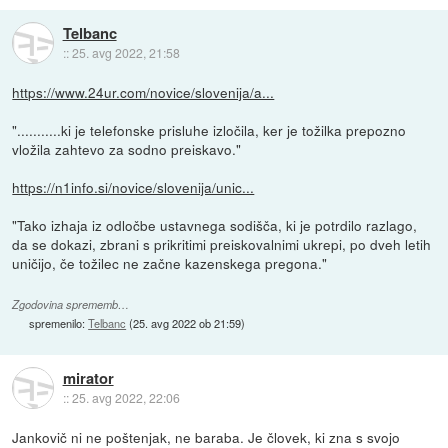
Telbanc
::
25. avg 2022, 21:58
https://www.24ur.com/novice/slovenija/a...
"...........ki je telefonske prisluhe izločila, ker je tožilka prepozno
vložila zahtevo za sodno preiskavo."
https://n1info.si/novice/slovenija/unic...
"Tako izhaja iz odločbe ustavnega sodišča, ki je potrdilo razlago,
da se dokazi, zbrani s prikritimi preiskovalnimi ukrepi, po dveh letih
uničijo, če tožilec ne začne kazenskega pregona."
Zgodovina sprememb…
spremenilo:
Telbanc
(
25. avg 2022 ob 21:59
)
mirator
::
25. avg 2022, 22:06
Jankovič ni ne poštenjak, ne baraba. Je človek, ki zna s svojo