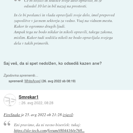
Če bi tožilci in sodišče svoje delo opravilo, bi že
odsedel 10 let in bil nazaj na prostosti.
In če bi poslanci in vlada opravljali svoje delo, imel prepoved
zaposlitve v javnem sektorju za vedno. Vsaj na vidnem mestu.
Kakor še ogromno drugih ljudi.
Ampak tega ne bodo nikdar in nikoli opravili, takega zakona,
mislim. Kakor tudi sodišča nikoli ne bodo opravljala svojega
dela v takih primerih.
Saj veš, da si spet nedolžen, ko odsediš kazen ane?
Zgodovina sprememb…
spremenil:
WhiteAngel
(
26. avg 2022 ob 08:19
)
Smrekar1
::
26. avg 2022, 08:28
FireSnake
je
25. avg 2022 ob 21:28
izjavil
:
Eni pravimo, da ni ravno biserček: tukaj:
https://slo-tech.com/forum/t804416/p768...