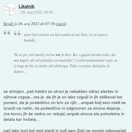
Likalnik
::
26. avg 2022, 08:05
floyd1
je
26. avg 2022 ob 07:50
izjavil
:
sicer kot rečeno on kot oseba ni nič kriv, če so sinovi
bedaki...
Tu se pa zelo motiš, točno
on
je kriv. Ko vzgajaš otroka tako, da
mu kupiš, ali od učitelja (ravnatelja?) izsiliš maturitetni izpit, se
iz tega ne bo izcimilo nič dobrega. Tako verjetno delujeta še
danes...
se strinjam...pač kakšni so otroci je nekakšen odraz staršev in
njihove vzgoje...res je, da jih je on tako vzgojil in jih oblikoval kar
pomeni, da je posledično on kriv za njih....ampak bolj sem mislil se
izraziti na način, da posledično ni odgovoren za sinova dejanja...
(na koncu jih še vedno on rešuje) ampak sinova sta polnoletna in
delata kar hočeta...
pač tako tvoji kot moji starši in tudi sam Zoki ne morejo odgovarjati