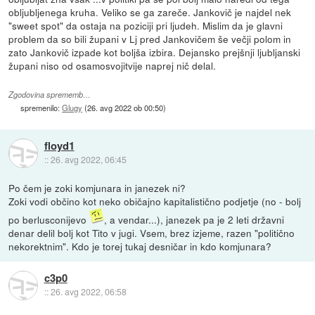
obljubljenega kruha. Veliko se ga zareče. Jankovič je najdel nek
"sweet spot" da ostaja na poziciji pri ljudeh. Mislim da je glavni
problem da so bili župani v Lj pred Jankovičem še večji polom in
zato Jankovič izpade kot boljša izbira. Dejansko prejšnji ljubljanski
župani niso od osamosvojitvije naprej nič delal.
Zgodovina sprememb…
spremenilo:
Glugy
(
26. avg 2022 ob 00:50
)
floyd1
::
26. avg 2022, 06:45
Po čem je zoki komjunara in janezek ni?
Zoki vodi občino kot neko običajno kapitalistično podjetje (no - bolj
po berlusconijevo
, a vendar...), janezek pa je 2 leti državni
denar delil bolj kot Tito v jugi. Vsem, brez izjeme, razen "politično
nekorektnim". Kdo je torej tukaj desničar in kdo komjunara?
c3p0
::
26. avg 2022, 06:58