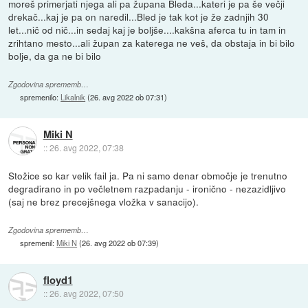
moreš primerjati njega ali pa župana Bleda...kateri je pa še večji
drekač...kaj je pa on naredil...Bled je tak kot je že zadnjih 30
let...nič od nič...in sedaj kaj je boljše....kakšna aferca tu in tam in
zrihtano mesto...ali župan za katerega ne veš, da obstaja in bi bilo
bolje, da ga ne bi bilo
Zgodovina sprememb…
spremenilo:
Likalnik
(
26. avg 2022 ob 07:31
)
Miki N
::
26. avg 2022, 07:38
Stožice so kar velik fail ja. Pa ni samo denar območje je trenutno
degradirano in po večletnem razpadanju - ironično - nezazidljivo
(saj ne brez precejšnega vložka v sanacijo).
Zgodovina sprememb…
spremenil:
Miki N
(
26. avg 2022 ob 07:39
)
floyd1
::
26. avg 2022, 07:50