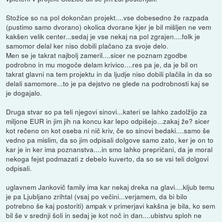
Stožice so na pol dokončan projekt....vse dobesedno že razpada
(pustimo samo dvorano) okolica dvorane kjer je bil mišljen ne vem
kakšen velik center...sedaj je vse nekaj na pol zgrajen....folk je
samomor delal ker niso dobili plačano za svoje delo.
Men se je takrat najbolj zameril....sicer ne poznam zgodbe
podrobno in mu mogoče delam krivico....res pa je, da je bil on
takrat glavni na tem projektu in da ljudje niso dobili plačila in da so
delali samomore...to je pa dejstvo ne glede na podrobnosti kaj se
je dogajalo.
Druga stvar so pa teli njegovi sinovi...kateri se lahko zadolžijo za
miljone EUR in jim jih na koncu kar lepo odpišejo...zakaj že? sicer
kot rečeno on kot oseba ni nič kriv, če so sinovi bedaki....samo še
vedno pa mislim, da so jim odpisali dolgove samo zato, ker je on to
kar je in ker ima poznanstva....in smo lahko prepričani, da je moral
nekoga fejst podmazati z debelo kuverto, da so se vsi teli dolgovi
odpisali.
uglavnem Jankovič family ima kar nekaj dreka na glavi....kljub temu
je pa Ljubljano zrihtal (vsaj po večini...verjamem, da bi bilo
potrebno še kaj postoriti) ampak v primerjavi kakšna je bila, ko sem
bil še v srednji šoli in sedaj je kot noč in dan....ubistvu sploh ne