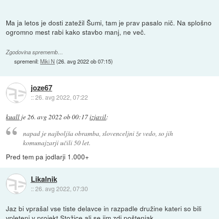
Ma ja letos je dosti zatežil Šumi, tam je prav pasalo nič. Na splošno
ogromno mest rabi kako stavbo manj, ne več.
Zgodovina sprememb…
spremenil:
Miki N
(
26. avg 2022 ob 07:15
)
joze67
::
26. avg 2022, 07:22
kuall
je
26. avg 2022 ob 00:17
izjavil
:
napad je najboljša obramba, slovenceljni že vedo, so jih
komunajzarji učili 50 let.
Pred tem pa jodlarji 1.000+
Likalnik
::
26. avg 2022, 07:30
Jaz bi vprašal vse tiste delavce in razpadle družine kateri so bili
vpleteni v projekt Stožice ali se jim zdi poštenjak.