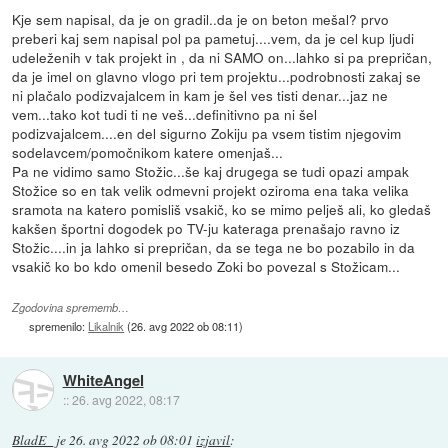
Kje sem napisal, da je on gradil..da je on beton mešal? prvo
preberi kaj sem napisal pol pa pametuj....vem, da je cel kup ljudi
udeleženih v tak projekt in , da ni SAMO on...lahko si pa prepričan,
da je imel on glavno vlogo pri tem projektu...podrobnosti zakaj se
ni plačalo podizvajalcem in kam je šel ves tisti denar...jaz ne
vem...tako kot tudi ti ne veš...definitivno pa ni šel
podizvajalcem....en del sigurno Zokiju pa vsem tistim njegovim
sodelavcem/pomočnikom katere omenjaš...
Pa ne vidimo samo Stožic...še kaj drugega se tudi opazi ampak
Stožice so en tak velik odmevni projekt oziroma ena taka velika
sramota na katero pomisliš vsakič, ko se mimo pelješ ali, ko gledaš
kakšen športni dogodek po TV-ju kateraga prenašajo ravno iz
Stožic....in ja lahko si prepričan, da se tega ne bo pozabilo in da
vsakič ko bo kdo omenil besedo Zoki bo povezal s Stožicam...
Zgodovina sprememb…
spremenilo:
Likalnik
(
26. avg 2022 ob 08:11
)
WhiteAngel
::
26. avg 2022, 08:17
BladE_
je
26. avg 2022 ob 08:01
izjavil
: