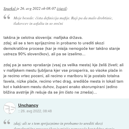
Sparkxl
je
26. avg 2022 ob 08:07
izjavil
:
Moje besede: čista definicija mafije. Raji pa da malo drobtinic,
tlakovcev in asfalta in so srečni
takšna je celotna slovenija: mafijska država.
zdaj; ali se s tem sprijaznimo in probamo to urediti skozi
demokratične procese (kar je misija nemogoče ker takšno stanje
ustreza 90% slovenčkov), ali pa se izselimo...
zdaj pa je samo vprašanje (vsaj za velika mesta) kje želiš živeti; ali
v mafijskem mestu ljubljana kjer vse prosperira, so visoke plače in
je recimo vrtec poceni, ali recimo v mariboru ki je postalo totalna
favela, nizke plače, recimo vrtec drag, središče mesta in lokali tam
kot v kakšnem mestu duhov, župani enako skorumpirani (edino
bližina avstrije jih rešuje da se jim čisto ne zmeša)...
Unchancy
::
26. avg 2022, 08:48
zdaj; ali se s tem sprijaznimo in probamo to urediti skozi
demokratične procese (kar je misija nemogoče ker takšno stanje