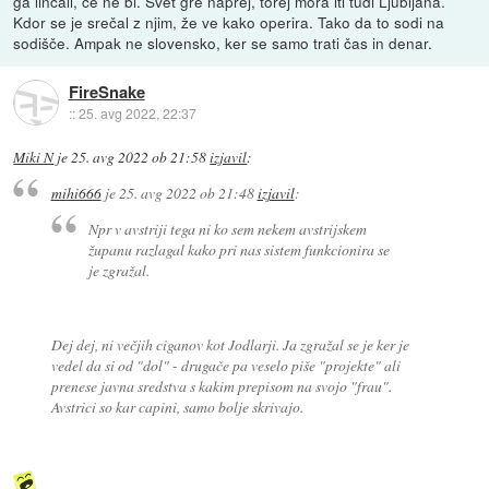
ga linčali, če ne bi. Svet gre naprej, torej mora iti tudi Ljubljana.
Kdor se je srečal z njim, že ve kako operira. Tako da to sodi na
sodišče. Ampak ne slovensko, ker se samo trati čas in denar.
FireSnake
::
25. avg 2022, 22:37
Miki N
je
25. avg 2022 ob 21:58
izjavil
:
mihi666
je
25. avg 2022 ob 21:48
izjavil
:
Npr v avstriji tega ni ko sem nekem avstrijskem
županu razlagal kako pri nas sistem funkcionira se
je zgražal.
Dej dej, ni večjih ciganov kot Jodlarji. Ja zgražal se je ker je
vedel da si od "dol" - drugače pa veselo piše "projekte" ali
prenese javna sredstva s kakim prepisom na svojo "frau".
Avstrici so kar capini, samo bolje skrivajo.