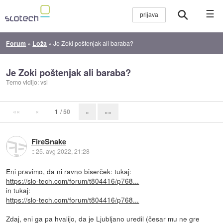
☰
Forum
»
Loža
»
Je Zoki poštenjak ali baraba?
Je Zoki poštenjak ali baraba?
Temo vidijo: vsi
««
«
1
/ 50
»
»»
FireSnake
::
25. avg 2022, 21:28
Eni pravimo, da ni ravno biserček: tukaj:
https://slo-tech.com/forum/t804416/p768...
in tukaj:
https://slo-tech.com/forum/t804416/p768...
Zdaj, eni ga pa hvalijo, da je Ljubljano uredil (česar mu ne gre