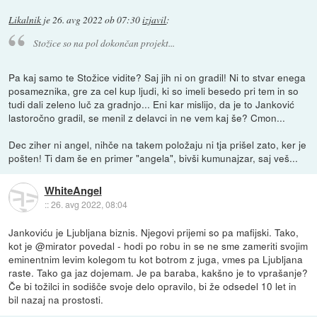
Likalnik
je
26. avg 2022 ob 07:30
izjavil
:
Stožice so na pol dokončan projekt...
Pa kaj samo te Stožice vidite? Saj jih ni on gradil! Ni to stvar enega
posameznika, gre za cel kup ljudi, ki so imeli besedo pri tem in so
tudi dali zeleno luč za gradnjo... Eni kar mislijo, da je to Janković
lastoročno gradil, se menil z delavci in ne vem kaj še? Cmon...
Dec ziher ni angel, nihče na takem položaju ni tja prišel zato, ker je
pošten! Ti dam še en primer "angela", bivši kumunajzar, saj veš...
WhiteAngel
::
26. avg 2022, 08:04
Jankoviću je Ljubljana biznis. Njegovi prijemi so pa mafijski. Tako,
kot je @mirator povedal - hodi po robu in se ne sme zameriti svojim
eminentnim levim kolegom tu kot botrom z juga, vmes pa Ljubljana
raste. Tako ga jaz dojemam. Je pa baraba, kakšno je to vprašanje?
Če bi tožilci in sodišče svoje delo opravilo, bi že odsedel 10 let in
bil nazaj na prostosti.