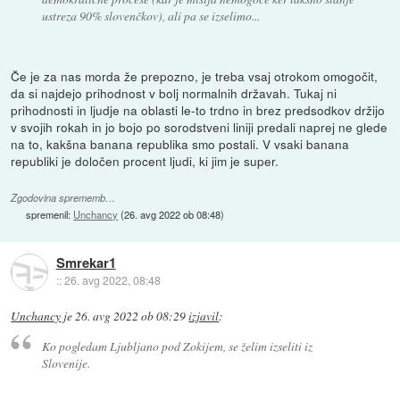
ustreza 90% slovenčkov), ali pa se izselimo...
Če je za nas morda že prepozno, je treba vsaj otrokom omogočit,
da si najdejo prihodnost v bolj normalnih državah. Tukaj ni
prihodnosti in ljudje na oblasti le-to trdno in brez predsodkov držijo
v svojih rokah in jo bojo po sorodstveni liniji predali naprej ne glede
na to, kakšna banana republika smo postali. V vsaki banana
republiki je določen procent ljudi, ki jim je super.
Zgodovina sprememb…
spremenil:
Unchancy
(
26. avg 2022 ob 08:48
)
Smrekar1
::
26. avg 2022, 08:48
Unchancy
je
26. avg 2022 ob 08:29
izjavil
:
Ko pogledam Ljubljano pod Zokijem, se želim izseliti iz
Slovenije.