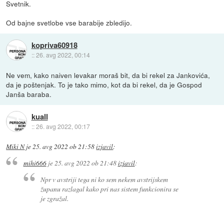
Svetnik.
Od bajne svetlobe vse barabije zbledijo.
kopriva60918
::
26. avg 2022, 00:14
Ne vem, kako naiven levakar moraš bit, da bi rekel za Jankovića,
da je poštenjak. To je tako mimo, kot da bi rekel, da je Gospod
Janša baraba.
kuall
::
26. avg 2022, 00:17
Miki N
je
25. avg 2022 ob 21:58
izjavil
:
mihi666
je
25. avg 2022 ob 21:48
izjavil
:
Npr v avstriji tega ni ko sem nekem avstrijskem
županu razlagal kako pri nas sistem funkcionira se
je zgražal.