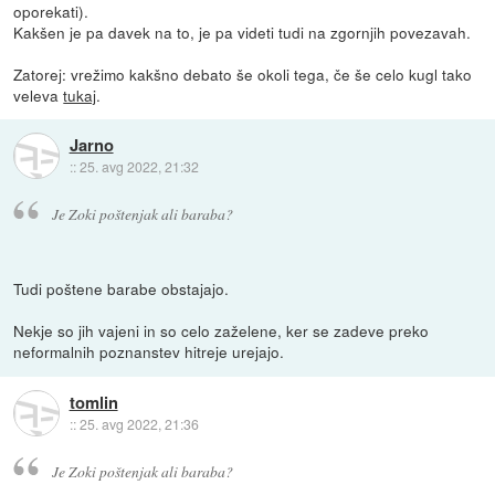
oporekati).
Kakšen je pa davek na to, je pa videti tudi na zgornjih povezavah.
Zatorej: vrežimo kakšno debato še okoli tega, če še celo kugl tako
veleva
tukaj
.
Jarno
::
25. avg 2022, 21:32
Je Zoki poštenjak ali baraba?
Tudi poštene barabe obstajajo.
Nekje so jih vajeni in so celo zaželene, ker se zadeve preko
neformalnih poznanstev hitreje urejajo.
tomlin
::
25. avg 2022, 21:36
Je Zoki poštenjak ali baraba?