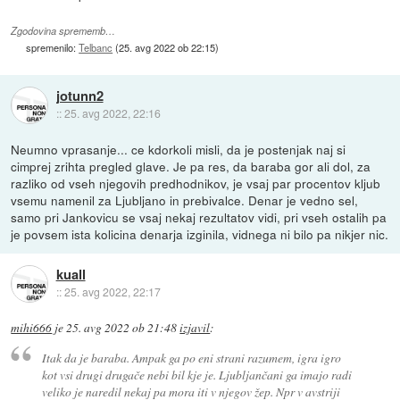
Zgodovina sprememb…
spremenilo:
Telbanc
(
25. avg 2022 ob 22:15
)
jotunn2
::
25. avg 2022, 22:16
Neumno vprasanje... ce kdorkoli misli, da je postenjak naj si
cimprej zrihta pregled glave. Je pa res, da baraba gor ali dol, za
razliko od vseh njegovih predhodnikov, je vsaj par procentov kljub
vsemu namenil za Ljubljano in prebivalce. Denar je vedno sel,
samo pri Jankovicu se vsaj nekaj rezultatov vidi, pri vseh ostalih pa
je povsem ista kolicina denarja izginila, vidnega ni bilo pa nikjer nic.
kuall
::
25. avg 2022, 22:17
mihi666
je
25. avg 2022 ob 21:48
izjavil
:
Itak da je baraba. Ampak ga po eni strani razumem, igra igro
kot vsi drugi drugače nebi bil kje je. Ljubljančani ga imajo radi
veliko je naredil nekaj pa mora iti v njegov žep. Npr v avstriji