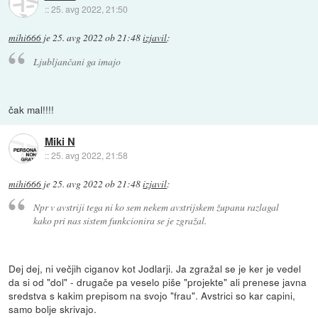
::
25. avg 2022, 21:50
mihi666
je
25. avg 2022 ob 21:48
izjavil
:
Ljubljančani ga imajo
čak mal!!!!
Miki N
::
25. avg 2022, 21:58
mihi666
je
25. avg 2022 ob 21:48
izjavil
:
Npr v avstriji tega ni ko sem nekem avstrijskem županu razlagal
kako pri nas sistem funkcionira se je zgražal.
Dej dej, ni večjih ciganov kot Jodlarji. Ja zgražal se je ker je vedel
da si od "dol" - drugače pa veselo piše "projekte" ali prenese javna
sredstva s kakim prepisom na svojo "frau". Avstrici so kar capini,
samo bolje skrivajo.