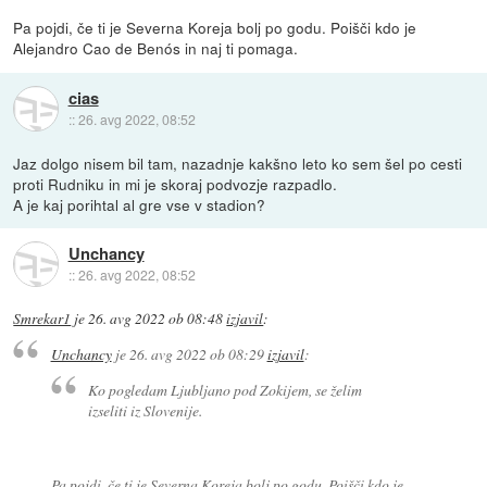
Pa pojdi, če ti je Severna Koreja bolj po godu. Poišči kdo je
Alejandro Cao de Benós in naj ti pomaga.
cias
::
26. avg 2022, 08:52
Jaz dolgo nisem bil tam, nazadnje kakšno leto ko sem šel po cesti
proti Rudniku in mi je skoraj podvozje razpadlo.
A je kaj porihtal al gre vse v stadion?
Unchancy
::
26. avg 2022, 08:52
Smrekar1
je
26. avg 2022 ob 08:48
izjavil
:
Unchancy
je
26. avg 2022 ob 08:29
izjavil
:
Ko pogledam Ljubljano pod Zokijem, se želim
izseliti iz Slovenije.
Pa pojdi, če ti je Severna Koreja bolj po godu. Poišči kdo je