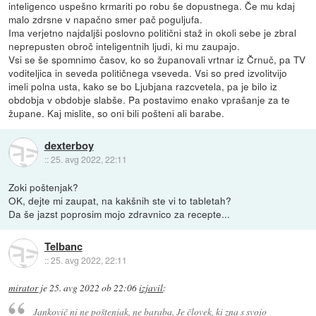
inteligenco uspešno krmariti po robu še dopustnega. Če mu kdaj
malo zdrsne v napačno smer pač poguljufa.
Ima verjetno najdaljši poslovno politični staž in okoli sebe je zbral
neprepusten obroč inteligentnih ljudi, ki mu zaupajo.
Vsi se še spomnimo časov, ko so županovali vrtnar iz Črnuč, pa TV
voditeljica in seveda političnega vseveda. Vsi so pred izvolitvijo
imeli polna usta, kako se bo Ljubjana razcvetela, pa je bilo iz
obdobja v obdobje slabše. Pa postavimo enako vprašanje za te
župane. Kaj mislite, so oni bili pošteni ali barabe.
dexterboy
::
25. avg 2022, 22:11
Zoki poštenjak?
OK, dejte mi zaupat, na kakšnih ste vi to tabletah?
Da še jazst poprosim mojo zdravnico za recepte...
Telbanc
::
25. avg 2022, 22:11
mirator
je
25. avg 2022 ob 22:06
izjavil
:
Jankovič ni ne poštenjak, ne baraba. Je človek, ki zna s svojo