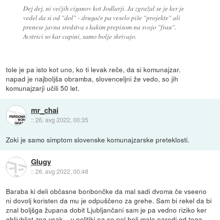
Dej dej, ni večjih ciganov kot Jodlarji. Ja zgražal se je ker je
vedel da si od "dol" - drugače pa veselo piše "projekte" ali
prenese javna sredstva s kakim prepisom na svojo "frau".
Avstrici so kar capini, samo bolje skrivajo.
tole je pa isto kot uno, ko ti levak reče, da si komunajzar.
napad je najboljša obramba, slovenceljni že vedo, so jih
komunajzarji učili 50 let.
mr_chai
::
26. avg 2022, 00:35
Zoki je samo simptom slovenske komunajzarske preteklosti.
Glugy
::
26. avg 2022, 00:48
Baraba ki deli občasne bonbončke da mal sadi dvoma če vseeno
ni dovolj koristen da mu je odpuščeno za grehe. Sam bi rekel da bi
znal boljšga župana dobit Ljubljančani sam je pa vedno riziko ker
obljubljat zna vsak ...v politiki pa se pol bolj malo naredi od tega