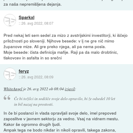
za naša nepremišljena dejanja.
Sparkxl
::
26. avg 2022, 08:07
Pred nekaj leti sem sedel za mizo z avstrijskimi investitorji, ki iščejo
priložnosti po sloveniji. Njihove besede: v lj ne gre nič mimo
županove mize. Ali gre preko njega, ali pa nema posla.
Moje besede: čista definicija mafije. Raji pa da malo drobtinic,
tlakovcev in asfalta in so srečni
feryz
::
26. avg 2022, 08:09
WhiteAngel
je
26. avg 2022 ob 08:04
izjavil
:
Če bi tožilci in sodišče svoje delo opravilo, bi že odsedel 10 let
in bil nazaj na prostosti.
In če bi poslanci in vlada opravljali svoje delo, imel prepoved
zaposlitve v javnem sektorju za vedno. Vsaj na vidnem mestu.
Kakor še ogromno drugih ljudi.
Ampak tega ne bodo nikdar in nikoli opravili, takega zakona,