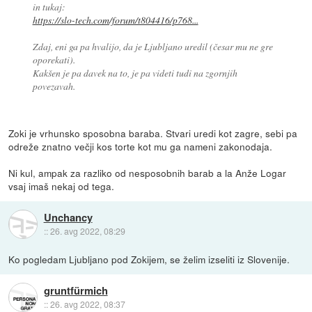
in tukaj:
https://slo-tech.com/forum/t804416/p768...
Zdaj, eni ga pa hvalijo, da je Ljubljano uredil (česar mu ne gre
oporekati).
Kakšen je pa davek na to, je pa videti tudi na zgornjih
povezavah.
Zoki je vrhunsko sposobna baraba. Stvari uredi kot zagre, sebi pa
odreže znatno večji kos torte kot mu ga nameni zakonodaja.
Ni kul, ampak za razliko od nesposobnih barab a la Anže Logar
vsaj imaš nekaj od tega.
Unchancy
::
26. avg 2022, 08:29
Ko pogledam Ljubljano pod Zokijem, se želim izseliti iz Slovenije.
gruntfürmich
::
26. avg 2022, 08:37