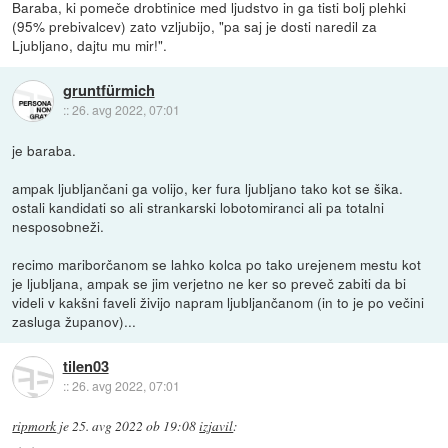
Baraba, ki pomeče drobtinice med ljudstvo in ga tisti bolj plehki
(95% prebivalcev) zato vzljubijo, "pa saj je dosti naredil za
Ljubljano, dajtu mu mir!".
gruntfürmich
::
26. avg 2022, 07:01
je baraba.
ampak ljubljančani ga volijo, ker fura ljubljano tako kot se šika.
ostali kandidati so ali strankarski lobotomiranci ali pa totalni
nesposobneži.
recimo mariborčanom se lahko kolca po tako urejenem mestu kot
je ljubljana, ampak se jim verjetno ne ker so preveč zabiti da bi
videli v kakšni faveli živijo napram ljubljančanom (in to je po večini
zasluga županov)...
tilen03
::
26. avg 2022, 07:01
ripmork
je
25. avg 2022 ob 19:08
izjavil
: