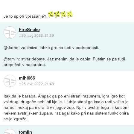
Je to sploh vprašanje?!
FireSnake
::
25. avg 2022, 21:39
@Jarno: zanimivo, lahko gremo tudi v podrobnosti.
@tomlin: stvar debate. Jaz menim, da je capin. Pustim se pa tudi
prepričati v nasprotno.
mihi666
::
25. avg 2022, 21:48
Itak da je baraba. Ampak ga po eni strani razumem, igra igro kot
vsi drugi drugače nebi bil kje je. Ljubljančani ga imajo radi veliko je
naredil nekaj pa mora iti v njegov žep. Npr v avstriji tega ni ko sem
nekem avstrijskem županu razlagal kako pri nas sistem funkcionira
se je zgražal.
tomlin