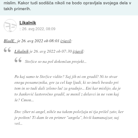
mislim. Kakor tudi sodišča nikoli ne bodo opravljala svojega dela v
takih primerih.
Likalnik
::
26. avg 2022, 08:09
BladE_
je
26. avg 2022 ob 08:01
izjavil
:
Likalnik
je
26. avg 2022 ob 07:30
izjavil
:
Stožice so na pol dokončan projekt...
Pa kaj samo te Stožice vidite? Saj jih ni on gradil! Ni to stvar
enega posameznika, gre za cel kup ljudi, ki so imeli besedo pri
tem in so tudi dali zeleno luč za gradnjo... Eni kar mislijo, da je
to Janković lastoročno gradil, se menil z delavci in ne vem kaj
še? Cmon...
Dec ziher ni angel, nihče na takem položaju ni tja prišel zato, ker
je pošten! Ti dam še en primer "angela", bivši kumunajzar, saj
veš...