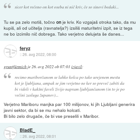
sicer kot rečeno on kot oseba ni nič kriv, če so sinovi bedaki...
Tu se pa zelo motiš, točno
je kriv. Ko vzgajaš otroka tako, da mu
on
kupiš, ali od učitelja (ravnatelja?) izsiliš maturitetni izpit, se iz tega
ne bo izcimilo nič dobrega. Tako verjetno delujeta še danes...
feryz
::
26. avg 2022, 08:00
gruntfürmich
je
26. avg 2022 ob 07:01
izjavil
:
recimo mariborčanom se lahko kolca po tako urejenem mestu
kot je ljubljana, ampak se jim verjetno ne ker so preveč zabiti da
bi videli v kakšni faveli živijo napram ljubljančanom (in to je po
večini zasluga županov)...
Verjetno Mariboru manjka par 100 milijonov, ki jih Ljubljani generira
javni sektor, da bi se mu nehalo kolcati.
Bi bilo zelo drugače, če bi vse preselili v Maribor.
BladE_
::
26. avg 2022, 08:01