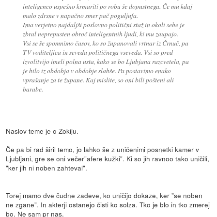
inteligenco uspešno krmariti po robu še dopustnega. Če mu kdaj
malo zdrsne v napačno smer pač poguljufa.
Ima verjetno najdaljši poslovno politični staž in okoli sebe je
zbral neprepusten obroč inteligentnih ljudi, ki mu zaupajo.
Vsi se še spomnimo časov, ko so županovali vrtnar iz Črnuč, pa
TV voditeljica in seveda političnega vseveda. Vsi so pred
izvolitvijo imeli polna usta, kako se bo Ljubjana razcvetela, pa
je bilo iz obdobja v obdobje slabše. Pa postavimo enako
vprašanje za te župane. Kaj mislite, so oni bili pošteni ali
barabe.
Naslov teme je o Zokiju.
Če pa bi rad širil temo, jo lahko še z uničenimi posnetki kamer v
Ljubljani, gre se oni večer"afere kužki". Ki so jih ravnoo tako uničili,
"ker jih ni noben zahteval".
Torej mamo dve čudne zadeve, ko uničijo dokaze, ker "se noben
ne zgane". In akterji ostanejo čisti ko solza. Tko je blo in tko zmerej
bo. Ne sam pr nas.