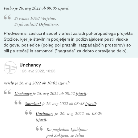
Furbo
je
26. avg 2022 ob 09:05
izjavil
:
Si vzame 10%? Verjetno.
Si jih zasluži? Definitivno.
Predvsem si zasluži it sedet v arest zaradi pol-propadlega projekta
Stožice, kjer je številnim podjetjem in podizvajalcem pustil visoke
dolgove, posledice (poleg pol praznih, razpadajočih prostorov) so
bili pa stečaji in samomori ("nagrada" za dobro opravljeno delo).
Unchancy
::
26. avg 2022, 10:23
nejclp
je
26. avg 2022 ob 10:02
izjavil
:
Unchancy
je
26. avg 2022 ob 08:52
izjavil
:
Smrekar1
je
26. avg 2022 ob 08:48
izjavil
:
Unchancy
je
26. avg 2022 ob 08:29
izjavil
:
Ko pogledam Ljubljano
pod Zokijem, se želim