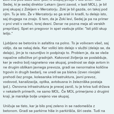
Sedej, ki je sedaj direktor Lekarn (javni zavod, v lasti MOL), je bil
prej skupaj z Zokijem v Mercatorju. Zoki je bil gazda, on takoj pod
njim. Tu je isto. Že v Mercatorju so ga srali in kradli, tu delajo isto,
saj drugega na znajo. S tem, da je Zoki levi, Sedej je pa na primer
v prvi vrsti v cerkvi, torej desni. Denar ne pozna meja ali verskih
prepričanj. Spet en pregovor in spet vsebuje ptiče: "Isti ptiči skup
letijo."
Ljubljano se betonira in asfaltira na polno. To je volivcem všeč, saj
vidijo, da se nekaj dela. Ker volilci isto delajo v službi (delajo se, da
delajo), jim je to razumljivo in podpirajo to. Problem je, da se vleče
napačne odločitve pri gradnjah. Kakovost življenja se poslabšuje,
ker je vedno bolj nagneteno vse skupaj, prednost se daje avtom in
ne drugim oblikam javnega prevoza, gradi se nenormalne količine
trgovin in drugih bedarij, ne uredi se pa bistva (izven nivojski
prehodi čez proge, kolesarska infrastruktura, javni prevoz,
vodovod, kanalizacija, optika, avtobusna in železniška postaja
ipd.). Osnovna infrastruktura je precej zanič, tu je kriva tudi država
v nekaterih primerih, ne samo MOL. Če MOL primerjamo z drugimi
kraji, je marsikje bolje urejeno vse skupaj.
Uničuje se tisto, kar je bilo prej zeleno in se nadomešča z
betonom. Gradi se parkirne hiše in parkirišča, širi ceste. Tudi na