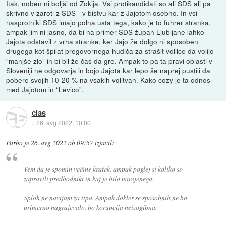
Itak, noben ni boljši od Zokija. Vsi protikandidati so ali SDS ali pa
skrivno v zaroti z SDS - v bistvu kar z Jajotom osebno. In vsi
nasprotniki SDS imajo polna usta tega, kako je to fuhrer stranka,
ampak jim ni jasno, da bi na primer SDS župan Ljubljane lahko
Jajota odstavil z vrha stranke, ker Jajo že dolgo ni sposoben
drugega kot špilat pregovornega hudiča za strašit volilce da volijo
“manjše zlo” in bi bil že čas da gre. Ampak to pa ta pravi oblasti v
Sloveniji ne odgovarja in bojo Jajota kar lepo še naprej pustili da
pobere svojih 10-20 % na vsakih volitvah. Kako cozy je ta odnos
med Jajotom in “Levico”.
cias
::
26. avg 2022, 10:00
Furbo
je
26. avg 2022 ob 09:57
izjavil
:
Vem da je spomin večine kratek, ampak poglej si koliko so
zapravili predhodniki in kaj je bilo narejenega.
Sploh ne navijam za tipa. Ampak dokler se sposobnih ne bo
primerno nagrajevalo, bo korupcija neizogibna.