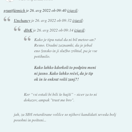
gruntfürmich
je
26. avg 2022 ob 09:40
izjavil
:
Unchancy
je
26. avg 2022 ob 09:32
izjavil
:
d0rK
je
26. avg 2022 ob 09:14
izjavil
:
Kako je tipu ratal da ni bil metoo-an?
Resno. Uradni zaznamki, da je jebal
eno žensko in ji službo zrihtal, pa je vse
potihnilo.
Kako lahko kdorkoli to podpira meni
ni jasno. Kako lahko rečeš, da je tip
ok in še enkrat voliš zanj?!
Ker “vsi ostali bi bili še hujši” - sicer za to ni
dokazov, ampak "trust me bro".
jah, za SĐS retardirane volilce so njihovi kandidati seveda bolj
posobni in pošteni...