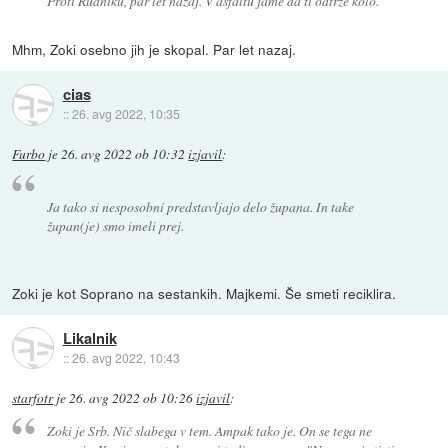
Proti Rudniku, par let nazaj. V asfaltu jame da ti odtrže kolo.
Mhm, Zoki osebno jih je skopal. Par let nazaj.
cias
::
26. avg 2022, 10:35
Furbo
je
26. avg 2022 ob 10:32
izjavil
:
Ja tako si nesposobni predstavljajo delo župana. In take
župan(je) smo imeli prej.
Zoki je kot Soprano na sestankih. Majkemi. Še smeti reciklira.
Likalnik
::
26. avg 2022, 10:43
starfotr
je
26. avg 2022 ob 10:26
izjavil
:
Zoki je Srb. Nič slabega v tem. Ampak tako je. On se tega ne