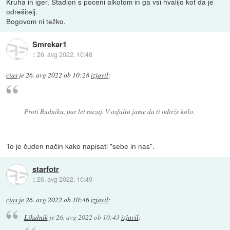
Kruha in iger. Stadion s poceni alkotom in ga vsi hvalijo kot da je
odrešitelj.
Bogovom ni težko.
Smrekar1
::
26. avg 2022, 10:48
cias
je
26. avg 2022 ob 10:28
izjavil
:
Proti Rudniku, par let nazaj. V asfaltu jame da ti odtrže kolo.
To je čuden način kako napisati "sebe in nas".
starfotr
::
26. avg 2022, 10:49
cias
je
26. avg 2022 ob 10:46
izjavil
:
Likalnik
je
26. avg 2022 ob 10:43
izjavil
: