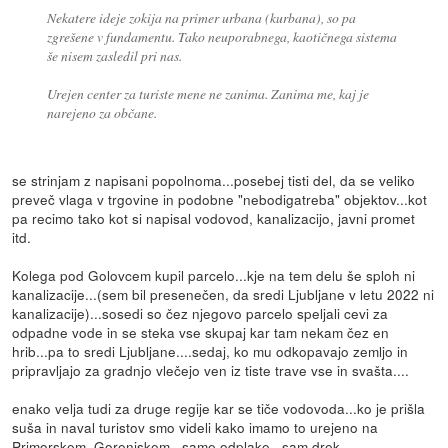
Nekatere ideje zokija na primer urbana (kurbana), so pa
zgrešene v fundamentu. Tako neuporabnega, kaotičnega sistema
še nisem zasledil pri nas.
Urejen center za turiste mene ne zanima. Zanima me, kaj je
narejeno za občane.
se strinjam z napisani popolnoma...posebej tisti del, da se veliko
preveč vlaga v trgovine in podobne "nebodigatreba" objektov...kot
pa recimo tako kot si napisal vodovod, kanalizacijo, javni promet
itd.
Kolega pod Golovcem kupil parcelo...kje na tem delu še sploh ni
kanalizacije...(sem bil presenečen, da sredi Ljubljane v letu 2022 ni
kanalizacije)...sosedi so čez njegovo parcelo speljali cevi za
odpadne vode in se steka vse skupaj kar tam nekam čez en
hrib...pa to sredi Ljubljane....sedaj, ko mu odkopavajo zemljo in
pripravljajo za gradnjo vlečejo ven iz tiste trave vse in svašta....
enako velja tudi za druge regije kar se tiče vodovoda...ko je prišla
suša in naval turistov smo videli kako imamo to urejeno na
Primorskem, Gorenjskem...same odplake...sam drek.