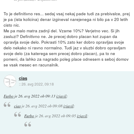
To je definitivno res... sedaj vsaj nekaj pade tudi za prebivalce, prej
je pa (ista kolicina) denar izgineval narejenega ni bilo pa v 20 letih
cisto nic.
Me pa malo matra zadnji del. Vzame 10%? Verjetno vec. Si jih
zasluzi? Definitivno ne. Je precej dobro placan kot zupan da
opravlja svoje delo. Pokrasti 10% zato ker dobro opravljas svoje
delo nekako ni ravno normalno. Tudi jaz v sluzbi dobro opravljam
svoje delo (za katerega sem precej dobro placan), pa to ne
pomeni, da lahko za nagrado poleg place odnesem s seboj domov
se vsak mesec en racunalnik.
cias
::
26. avg 2022, 09:18
Furbo
je
26. avg 2022 ob 09:13
izjavil
:
cias
je
26. avg 2022 ob 09:08
izjavil
:
Furbo
je
26. avg 2022 ob 09:05
izjavil
: