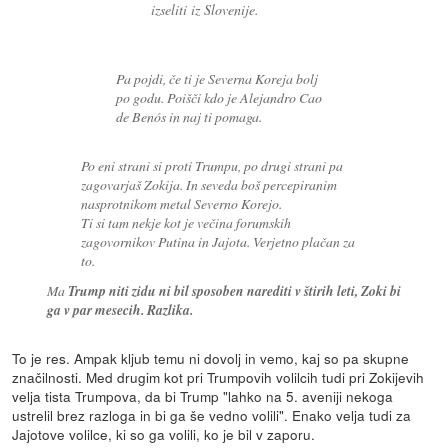
izseliti iz Slovenije.
Pa pojdi, če ti je Severna Koreja bolj
po godu. Poišči kdo je Alejandro Cao
de Benós in naj ti pomaga.
Po eni strani si proti Trumpu, po drugi strani pa
zagovarjaš Zokija. In seveda boš percepiranim
nasprotnikom metal Severno Korejo.
Ti si tam nekje kot je večina forumskih
zagovornikov Putina in Jajota. Verjetno plačan za
to.
Ma
Trump niti zidu ni bil sposoben narediti v štirih leti, Zoki bi
ga v par mesecih. Razlika.
To je res. Ampak kljub temu ni dovolj in vemo, kaj so pa skupne
značilnosti. Med drugim kot pri Trumpovih volilcih tudi pri Zokijevih
velja tista Trumpova, da bi Trump "lahko na 5. aveniji nekoga
ustrelil brez razloga in bi ga še vedno volili". Enako velja tudi za
Jajotove volilce, ki so ga volili, ko je bil v zaporu.