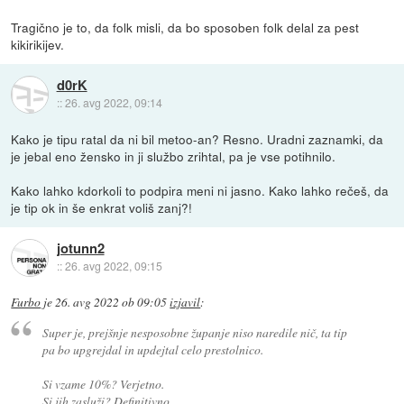
Tragično je to, da folk misli, da bo sposoben folk delal za pest
kikirikijev.
d0rK
::
26. avg 2022, 09:14
Kako je tipu ratal da ni bil metoo-an? Resno. Uradni zaznamki, da
je jebal eno žensko in ji službo zrihtal, pa je vse potihnilo.
Kako lahko kdorkoli to podpira meni ni jasno. Kako lahko rečeš, da
je tip ok in še enkrat voliš zanj?!
jotunn2
::
26. avg 2022, 09:15
Furbo
je
26. avg 2022 ob 09:05
izjavil
:
Super je, prejšnje nesposobne županje niso naredile nič, ta tip
pa bo upgrejdal in updejtal celo prestolnico.
Si vzame 10%? Verjetno.
Si jih zasluži? Definitivno.