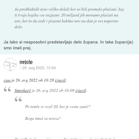
Ja predhidniki niso veliko delali ker so bili premalo plačani. Saj
ti tvoja logika vse razjasni. 20 miljard jih moramo plačati na
uro, ker to da sedi v pisarni kakšno uro na dan je res naporno
delo.
Ja tako si nesposobni predstavljajo delo župana. In take župan(je)
smo imeli prej.
nejclp
::
26. avg 2022, 10:34
cias
je
26. avg 2022 ob 10:28
izjavil
:
Smrekar1
je
26. avg 2022 ob 10:08
izjavil
:
Po temle si vozil 20, ker je cesta zanič?
Koga imaš za norca?