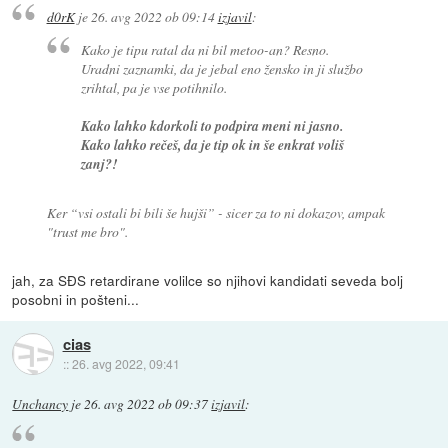
d0rK
je
26. avg 2022 ob 09:14
izjavil
:
Kako je tipu ratal da ni bil metoo-an? Resno.
Uradni zaznamki, da je jebal eno žensko in ji službo
zrihtal, pa je vse potihnilo.
Kako lahko kdorkoli to podpira meni ni jasno.
Kako lahko rečeš, da je tip ok in še enkrat voliš
zanj?!
Ker “vsi ostali bi bili še hujši” - sicer za to ni dokazov, ampak
"trust me bro".
jah, za SĐS retardirane volilce so njihovi kandidati seveda bolj
posobni in pošteni...
cias
::
26. avg 2022, 09:41
Unchancy
je
26. avg 2022 ob 09:37
izjavil
: