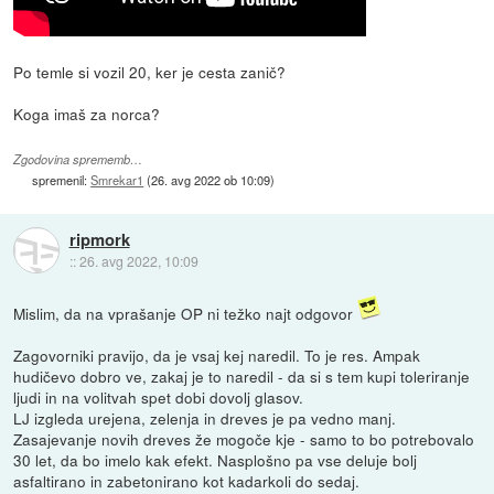
Po temle si vozil 20, ker je cesta zanič?
Koga imaš za norca?
Zgodovina sprememb…
spremenil:
Smrekar1
(
26. avg 2022 ob 10:09
)
ripmork
::
26. avg 2022, 10:09
Mislim, da na vprašanje OP ni težko najt odgovor
Zagovorniki pravijo, da je vsaj kej naredil. To je res. Ampak
hudičevo dobro ve, zakaj je to naredil - da si s tem kupi toleriranje
ljudi in na volitvah spet dobi dovolj glasov.
LJ izgleda urejena, zelenja in dreves je pa vedno manj.
Zasajevanje novih dreves že mogoče kje - samo to bo potrebovalo
30 let, da bo imelo kak efekt. Nasplošno pa vse deluje bolj
asfaltirano in zabetonirano kot kadarkoli do sedaj.