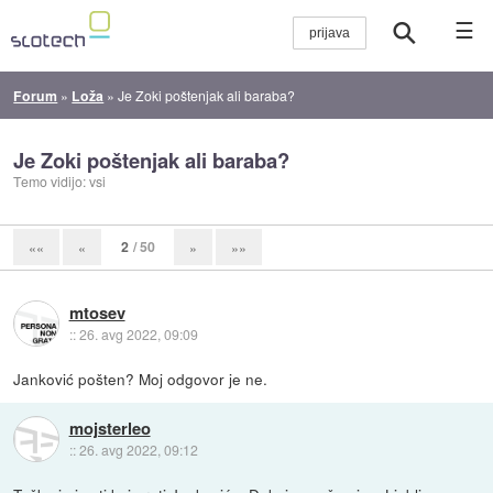
☰
Forum
»
Loža
»
Je Zoki poštenjak ali baraba?
Je Zoki poštenjak ali baraba?
Temo vidijo: vsi
2
/ 50
««
«
»
»»
mtosev
::
26. avg 2022, 09:09
Janković pošten? Moj odgovor je ne.
mojsterleo
::
26. avg 2022, 09:12