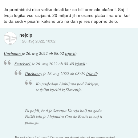
Ja predhidniki niso veliko delali ker so bili premalo plačani. Saj ti
tvoja logika vse razjasni. 20 miljard jih moramo plačati na uro, ker
to da sedi v pisarni kakšno uro na dan je res naporno delo.
nejclp
::
26. avg 2022, 10:02
Unchancy
je
26. avg 2022 ob 08:52
izjavil
:
Smrekar1
je
26. avg 2022 ob 08:48
izjavil
:
Unchancy
je
26. avg 2022 ob 08:29
izjavil
:
Ko pogledam Ljubljano pod Zokijem,
se želim izseliti iz Slovenije.
Pa pojdi, če ti je Severna Koreja bolj po godu.
Poišči kdo je Alejandro Cao de Benós in naj ti
pomaga.
Po eni strani si proti Trumpu, po drugi strani pa zagovarjaš