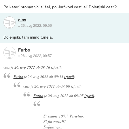
Po kateri prometnici si šel, po Jurčkovi cesti ali Dolenjski cesti?
cias
::
26. avg 2022, 09:56
Dolenjski, tam mimo tunela.
Furbo
::
26. avg 2022, 09:57
cias
je
26. avg 2022 ob 09:18
izjavil
:
Furbo
je
26. avg 2022 ob 09:13
izjavil
:
cias
je
26. avg 2022 ob 09:08
izjavil
:
Furbo
je
26. avg 2022 ob 09:05
izjavil
:
Si vzame 10%? Verjetno.
Si jih zasluži?
Definitivno.