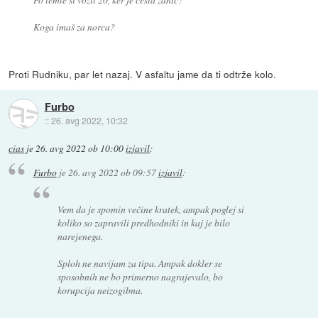
Koga imaš za norca?
Proti Rudniku, par let nazaj. V asfaltu jame da ti odtrže kolo.
Furbo
::
26. avg 2022, 10:32
cias
je
26. avg 2022 ob 10:00
izjavil
:
Furbo
je
26. avg 2022 ob 09:57
izjavil
:
Vem da je spomin večine kratek, ampak poglej si
koliko so zapravili predhodniki in kaj je bilo
narejenega.
Sploh ne navijam za tipa. Ampak dokler se
sposobnih ne bo primerno nagrajevalo, bo
korupcija neizogibna.