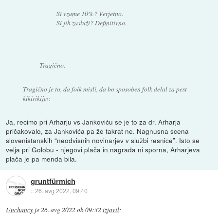
Si vzame 10%? Verjetno.
Si jih zasluži? Definitivno.
Tragično.
Tragično je to, da folk misli, da bo sposoben folk delal za pest
kikirikijev.
Ja, recimo pri Arharju vs Jankoviću se je to za dr. Arharja
pričakovalo, za Jankovića pa že takrat ne. Nagnusna scena
slovenistanskih “neodvisnih novinarjev v službi resnice”. Isto se
velja pri Golobu - njegovi plača in nagrada ni sporna, Arharjeva
plača je pa menda bila.
gruntfürmich
::
26. avg 2022, 09:40
Unchancy
je
26. avg 2022 ob 09:32
izjavil
: