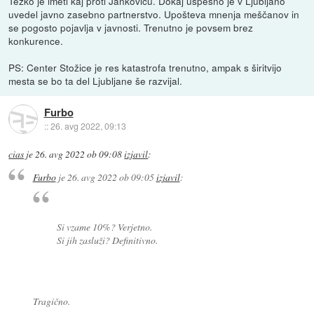
Težko je imeti kaj proti Jankoviću. Dokaj uspešno je v Ljubljano
uvedel javno zasebno partnerstvo. Upošteva mnenja meščanov in
se pogosto pojavlja v javnosti. Trenutno je povsem brez
konkurence.
PS: Center Stožice je res katastrofa trenutno, ampak s širitvijo
mesta se bo ta del Ljubljane še razvijal.
Furbo
::
26. avg 2022, 09:13
cias
je
26. avg 2022 ob 09:08
izjavil
:
Furbo
je
26. avg 2022 ob 09:05
izjavil
:
Si vzame 10%? Verjetno.
Si jih zasluži? Definitivno.
Tragično.