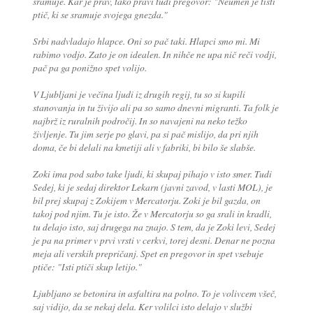
sramuje. Kar je prav, tako pravi tudi pregovor: "Neumen je tisti
ptič, ki se sramuje svojega gnezda."
Srbi nadvladajo hlapce. Oni so pač taki. Hlapci smo mi. Mi
rabimo vodjo. Zato je on idealen. In nihče ne upa nič reči vodji,
pač pa ga ponižno spet volijo.
V Ljubljani je večina ljudi iz drugih regij, tu so si kupili
stanovanja in tu živijo ali pa so samo dnevni migranti. Ta folk je
najbrž iz ruralnih področij. In so navajeni na neko težko
življenje. Tu jim serje po glavi, pa si pač mislijo, da pri njih
doma, če bi delali na kmetiji ali v fabriki, bi bilo še slabše.
Zoki ima pod sabo take ljudi, ki skupaj pihajo v isto smer. Tudi
Sedej, ki je sedaj direktor Lekarn (javni zavod, v lasti MOL), je
bil prej skupaj z Zokijem v Mercatorju. Zoki je bil gazda, on
takoj pod njim. Tu je isto. Že v Mercatorju so ga srali in kradli,
tu delajo isto, saj drugega na znajo. S tem, da je Zoki levi, Sedej
je pa na primer v prvi vrsti v cerkvi, torej desni. Denar ne pozna
meja ali verskih prepričanj. Spet en pregovor in spet vsebuje
ptiče: "Isti ptiči skup letijo."
Ljubljano se betonira in asfaltira na polno. To je volivcem všeč,
saj vidijo, da se nekaj dela. Ker volilci isto delajo v službi