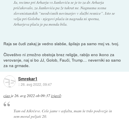
Ja, recimo pri Arharju vs Jankoviću se je to za dr. Arharja
pričakovalo, za Jankovića pa že takrat ne. Nagnusna scena
slovenistanskih “neodvisnih novinarjev v službi resnice”. Isto se
velja pri Golobu - njegovi plača in nagrada ni sporna,
Arharjeva plača je pa menda bila.
Raja se čudi zakaj je vedno slabše, špilajo pa samo moj vs. tvoj.
Človeštvo ni zmožno obstoja brez religije, rabijo eno ikono za
verovanje, naj si bo JJ, Golob, Fauči, Trump… neverniki so samo
za na grmade.
Smrekar1
::
26. avg 2022, 09:47
cias
je
26. avg 2022 ob 09:37
izjavil
:
Tam od Aškrčeve. Cele jame v asfaltu, mam še trdo podvozje in
sem moral peljati 20.