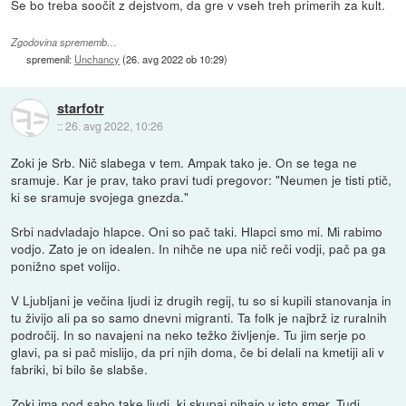
Se bo treba soočit z dejstvom, da gre v vseh treh primerih za kult.
Zgodovina sprememb…
spremenil:
Unchancy
(
26. avg 2022 ob 10:29
)
starfotr
::
26. avg 2022, 10:26
Zoki je Srb. Nič slabega v tem. Ampak tako je. On se tega ne
sramuje. Kar je prav, tako pravi tudi pregovor: "Neumen je tisti ptič,
ki se sramuje svojega gnezda."
Srbi nadvladajo hlapce. Oni so pač taki. Hlapci smo mi. Mi rabimo
vodjo. Zato je on idealen. In nihče ne upa nič reči vodji, pač pa ga
ponižno spet volijo.
V Ljubljani je večina ljudi iz drugih regij, tu so si kupili stanovanja in
tu živijo ali pa so samo dnevni migranti. Ta folk je najbrž iz ruralnih
področij. In so navajeni na neko težko življenje. Tu jim serje po
glavi, pa si pač mislijo, da pri njih doma, če bi delali na kmetiji ali v
fabriki, bi bilo še slabše.
Zoki ima pod sabo take ljudi, ki skupaj pihajo v isto smer. Tudi