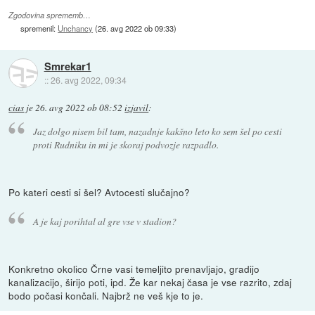
Zgodovina sprememb…
spremenil:
Unchancy
(
26. avg 2022 ob 09:33
)
Smrekar1
::
26. avg 2022, 09:34
cias
je
26. avg 2022 ob 08:52
izjavil
:
Jaz dolgo nisem bil tam, nazadnje kakšno leto ko sem šel po cesti
proti Rudniku in mi je skoraj podvozje razpadlo.
Po kateri cesti si šel? Avtocesti slučajno?
A je kaj porihtal al gre vse v stadion?
Konkretno okolico Črne vasi temeljito prenavljajo, gradijo
kanalizacijo, širijo poti, ipd. Že kar nekaj časa je vse razrito, zdaj
bodo počasi končali. Najbrž ne veš kje to je.