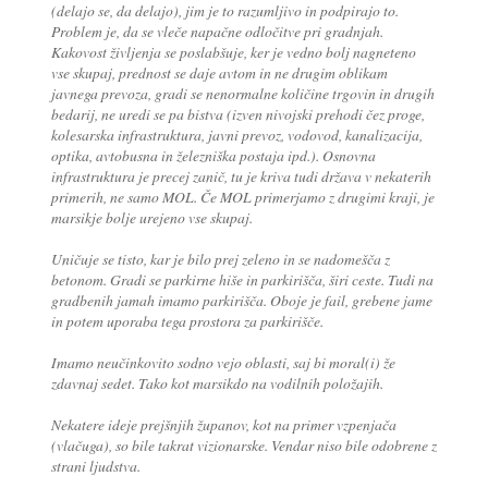
(delajo se, da delajo), jim je to razumljivo in podpirajo to.
Problem je, da se vleče napačne odločitve pri gradnjah.
Kakovost življenja se poslabšuje, ker je vedno bolj nagneteno
vse skupaj, prednost se daje avtom in ne drugim oblikam
javnega prevoza, gradi se nenormalne količine trgovin in drugih
bedarij, ne uredi se pa bistva (izven nivojski prehodi čez proge,
kolesarska infrastruktura, javni prevoz, vodovod, kanalizacija,
optika, avtobusna in železniška postaja ipd.). Osnovna
infrastruktura je precej zanič, tu je kriva tudi država v nekaterih
primerih, ne samo MOL. Če MOL primerjamo z drugimi kraji, je
marsikje bolje urejeno vse skupaj.
Uničuje se tisto, kar je bilo prej zeleno in se nadomešča z
betonom. Gradi se parkirne hiše in parkirišča, širi ceste. Tudi na
gradbenih jamah imamo parkirišča. Oboje je fail, grebene jame
in potem uporaba tega prostora za parkirišče.
Imamo neučinkovito sodno vejo oblasti, saj bi moral(i) že
zdavnaj sedet. Tako kot marsikdo na vodilnih položajih.
Nekatere ideje prejšnjih županov, kot na primer vzpenjača
(vlačuga), so bile takrat vizionarske. Vendar niso bile odobrene z
strani ljudstva.