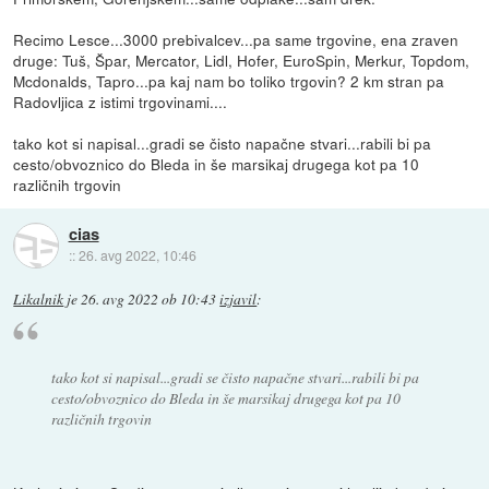
Recimo Lesce...3000 prebivalcev...pa same trgovine, ena zraven
druge: Tuš, Špar, Mercator, Lidl, Hofer, EuroSpin, Merkur, Topdom,
Mcdonalds, Tapro...pa kaj nam bo toliko trgovin? 2 km stran pa
Radovljica z istimi trgovinami....
tako kot si napisal...gradi se čisto napačne stvari...rabili bi pa
cesto/obvoznico do Bleda in še marsikaj drugega kot pa 10
različnih trgovin
cias
::
26. avg 2022, 10:46
Likalnik
je
26. avg 2022 ob 10:43
izjavil
:
tako kot si napisal...gradi se čisto napačne stvari...rabili bi pa
cesto/obvoznico do Bleda in še marsikaj drugega kot pa 10
različnih trgovin