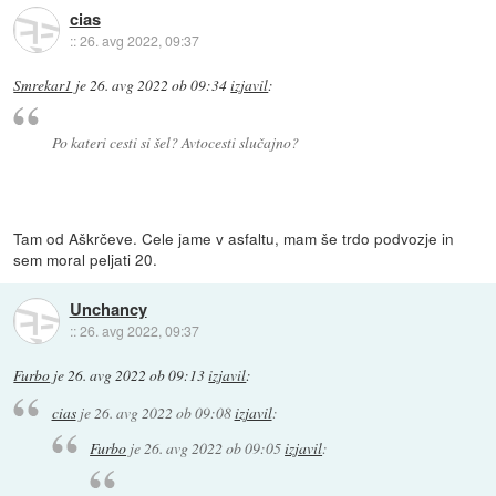
cias
::
26. avg 2022, 09:37
Smrekar1
je
26. avg 2022 ob 09:34
izjavil
:
Po kateri cesti si šel? Avtocesti slučajno?
Tam od Aškrčeve. Cele jame v asfaltu, mam še trdo podvozje in
sem moral peljati 20.
Unchancy
::
26. avg 2022, 09:37
Furbo
je
26. avg 2022 ob 09:13
izjavil
:
cias
je
26. avg 2022 ob 09:08
izjavil
:
Furbo
je
26. avg 2022 ob 09:05
izjavil
: