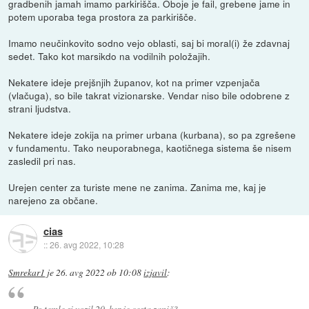
gradbenih jamah imamo parkirišča. Oboje je fail, grebene jame in
potem uporaba tega prostora za parkirišče.
Imamo neučinkovito sodno vejo oblasti, saj bi moral(i) že zdavnaj
sedet. Tako kot marsikdo na vodilnih položajih.
Nekatere ideje prejšnjih županov, kot na primer vzpenjača
(vlačuga), so bile takrat vizionarske. Vendar niso bile odobrene z
strani ljudstva.
Nekatere ideje zokija na primer urbana (kurbana), so pa zgrešene
v fundamentu. Tako neuporabnega, kaotičnega sistema še nisem
zasledil pri nas.
Urejen center za turiste mene ne zanima. Zanima me, kaj je
narejeno za občane.
cias
::
26. avg 2022, 10:28
Smrekar1
je
26. avg 2022 ob 10:08
izjavil
:
Po temle si vozil 20, ker je cesta zanič?