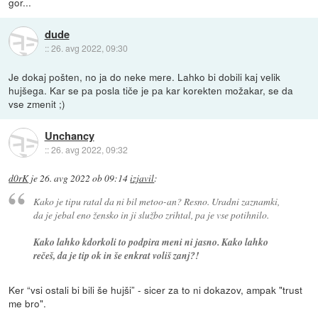
gor...
dude
::
26. avg 2022, 09:30
Je dokaj pošten, no ja do neke mere. Lahko bi dobili kaj velik
hujšega. Kar se pa posla tiče je pa kar korekten možakar, se da
vse zmenit ;)
Unchancy
::
26. avg 2022, 09:32
d0rK
je
26. avg 2022 ob 09:14
izjavil
:
Kako je tipu ratal da ni bil metoo-an? Resno. Uradni zaznamki,
da je jebal eno žensko in ji službo zrihtal, pa je vse potihnilo.
Kako lahko kdorkoli to podpira meni ni jasno. Kako lahko
rečeš, da je tip ok in še enkrat voliš zanj?!
Ker “vsi ostali bi bili še hujši” - sicer za to ni dokazov, ampak "trust
me bro".