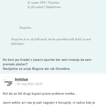
Si vzame 10%? Verjetno.
Si jih zasluži? Definitivno.
Tragično.
Tragično je to, da folk misli, da bo sposoben folk delal za pest
kikirikijev.
Ko bom jaz kradel v pisarni sponke ker sem nmenja da sem
premalo plačan?
Navijačice za svoje Bogove ste rak človeštva.
Invictus
::
26. avg 2022, 09:25
Kot da so bili drugi župani prave poštene cvetke...
Javni sektor pri nas je pač nagnjen k korupciji, ni važno kdo je