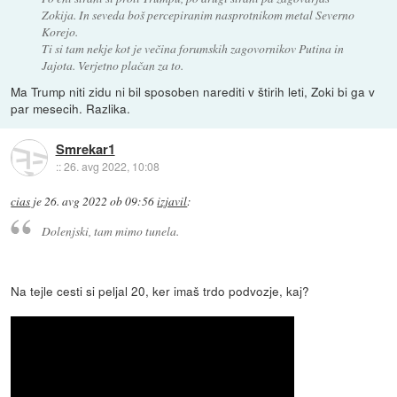
Zokija. In seveda boš percepiranim nasprotnikom metal Severno
Korejo.
Ti si tam nekje kot je večina forumskih zagovornikov Putina in
Jajota. Verjetno plačan za to.
Ma Trump niti zidu ni bil sposoben narediti v štirih leti, Zoki bi ga v
par mesecih. Razlika.
Smrekar1
::
26. avg 2022, 10:08
cias
je
26. avg 2022 ob 09:56
izjavil
:
Dolenjski, tam mimo tunela.
Na tejle cesti si peljal 20, ker imaš trdo podvozje, kaj?