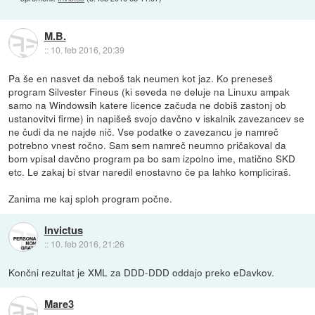
M.B.
::
10. feb 2016, 20:39
Pa še en nasvet da neboš tak neumen kot jaz. Ko preneseš
program Silvester Fineus (ki seveda ne deluje na Linuxu ampak
samo na Windowsih katere licence začuda ne dobiš zastonj ob
ustanovitvi firme) in napišeš svojo davčno v iskalnik zavezancev se
ne čudi da ne najde nič. Vse podatke o zavezancu je namreč
potrebno vnest ročno. Sam sem namreč neumno pričakoval da
bom vpisal davčno program pa bo sam izpolno ime, matično SKD
etc. Le zakaj bi stvar naredil enostavno če pa lahko kompliciraš.
Zanima me kaj sploh program počne.
Invictus
::
10. feb 2016, 21:26
Končni rezultat je XML za DDD-DDD oddajo preko eDavkov.
Mare3