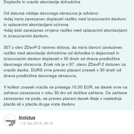
Doplacilo in vracilo akontacije dohodnine
Od datuma oddaje davcnega obracuna je odvisno:
•kdaj mora zavezanec doplacati razliko med izracunanim davkom
in vplacanimi akontacijami oziroma
•kdaj dobi zavezanec vrnjeno razliko med vplacanimi akontacijami
in izracunanimi davkom.
307.c clen ZDavP-2 namrec doloca, da mora davcni zavezanec
razliko med akontacijo dohodnine od dohodka iz dejavnosti in
izracunanim davkov doplacati v 30 dneh od dneva predložitve
davcnega obracuna. Enak rok je v 97. clenu ZDavP-2 dolocen za
vracilo davka. DURS vrne prevec placani znesek v 30 dneh od
dneva predložitve davcnega obracuna.
V kolikor znesek vracila ne presega 10,00 EUR, se davek vrne na
zahtevo zavezanca v roku 30 dni od vložitve zahteve. Ce zahteve
zavezanec ne poda, se prevec placani davek šteje v naslednja
placila ali v placila druge vrste davkov.
Invictus
::
12. feb 2016, 09:19