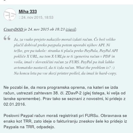
Miha 333
::
24. nov 2015, 18:53
CrustyDOD
je
24. nov 2015 ob 18:23
izjavil
:
Ja, za vsako prejeto nakazilo moraš izdati račun. Če boš veliko
plačil dobival preko paypala potem uporabi njihov API. Ni
težko, gre pa takole: stranka ti plača preko PayPala, PayPal API
pokliče X URL, na tem X URLju se ti zgenerira račun v PDF in
voila, imaš v slovenščini račun za FURS. PayPal pa itak lahko
avtomatsko nastaviš, da ti izda račun. What the problem is? :)
Na koncu leta pa vse skozi printer pošleš, da imaš še hard-copy.
Ne pozabi še, da mora programska oprema, na kateri se izda
račun, ustrezati zahtevam 38. čl. ZDavP-2 (glej tistega, ki velja od
lanske spremembe). Prav tako se seznani z novostmi, ki pridejo z
02.01.2016.
Poslovni Paypal račun moraš registrirati pri FURSu. Obravnava se
enako kot TRR, zato ideje o fakturiranju zneskov šele ko pridejo iz
Paypala na TRR, odpadejo.