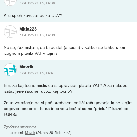
::
24. nov 2015, 14:38
A si sploh zavezanec za DDV?
Mitja223
::
24. nov 2015, 14:39
Ne še, razmišljam, da bi postal (atipični) v kolikor se lahko s tem
izognem plačila VAT v tujini?
Mavrik
::
24. nov 2015, 14:41
Em, za kaj točno misliš da si opravičen plačila VAT? A za nakupe,
izstavljene račune, uvoz, kaj točno?
Za ta vprašanja pa si pač predvsem poišči računovodjo in se z njim
pogovori osebno - tu na internetu boš si samo "prislužil" kazni od
FURSa.
Zgodovina sprememb…
spremenil:
Mavrik
(
24. nov 2015 ob 14:42
)