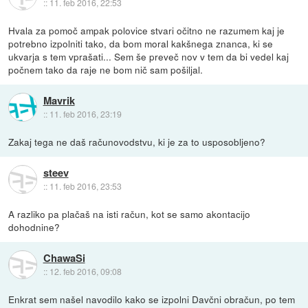
::
11. feb 2016, 22:53
Hvala za pomoč ampak polovice stvari očitno ne razumem kaj je
potrebno izpolniti tako, da bom moral kakšnega znanca, ki se
ukvarja s tem vprašati... Sem še preveč nov v tem da bi vedel kaj
počnem tako da raje ne bom nič sam pošiljal.
Mavrik
::
11. feb 2016, 23:19
Zakaj tega ne daš računovodstvu, ki je za to usposobljeno?
steev
::
11. feb 2016, 23:53
A razliko pa plačaš na isti račun, kot se samo akontacijo
dohodnine?
ChawaSi
::
12. feb 2016, 09:08
Enkrat sem našel navodilo kako se izpolni Davčni obračun, po tem