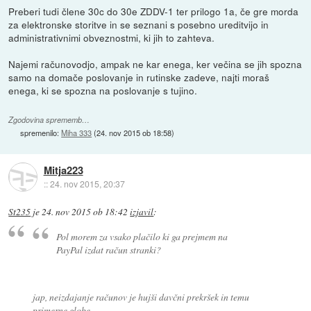
Preberi tudi člene 30c do 30e ZDDV-1 ter prilogo 1a, če gre morda
za elektronske storitve in se seznani s posebno ureditvijo in
administrativnimi obveznostmi, ki jih to zahteva.
Najemi računovodjo, ampak ne kar enega, ker večina se jih spozna
samo na domače poslovanje in rutinske zadeve, najti moraš
enega, ki se spozna na poslovanje s tujino.
Zgodovina sprememb…
spremenilo:
Miha 333
(
24. nov 2015 ob 18:58
)
Mitja223
::
24. nov 2015, 20:37
St235
je
24. nov 2015 ob 18:42
izjavil
:
Pol morem za vsako plačilo ki ga prejmem na
PayPal izdat račun stranki?
jap, neizdajanje računov je hujši davčni prekršek in temu
primerne globe.