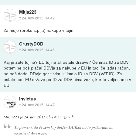
Mitja223
::
24. nov 2015, 14:42
Za moje (preko s.p.ja) nakupe v tujini.
CrustyDOD
::
24. nov 2015, 14:45
Kaj je zate tujina? EU tujina ali ostale države? Če imaš ID za DDV
potem ne boš plačal DDVja za nakupe v EU in tudi če izdaš račun,
ne boš dodal DDVja gor tistim, ki imajo ID za DDV (VAT ID). Za
ostale non-EU države pa ID za DDV nima veze, ker to velja samo v
EU.
Invictus
::
24. nov 2015, 14:47
Mitja223
je
24. nov 2015 ob 14:33
izjavil
:
To pomeni, da če sem kaj dolžen DURSu bo to prikazano na
eKartici? Awesome!