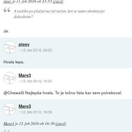
steev
je
11. feb 2016 ob 23:53
izjavil
:
A razliko pa plačaš na isti račun, kot se samo akontacijo
dohodnine?
Ja.
steev
::
12. feb 2016, 09:22
Hvala lepa.
Mare3
::
12. feb 2016, 16:30
@ChawaSi Najlepša hvala. To je točno tisto kar sem potreboval.
Mare3
::
12. feb 2016, 16:39
Mare3
je
12. feb 2016 ob 16:30
izjavil
: