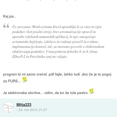
Kaj pa..
Če zavezanec Word oziroma Excel uporablja le za vnos in izpis
podatkov (kot pisalni stroj), brez avtomatizacije opravil in
uporabe izdelanih namenskih aplikacij, ki npr. omogočajo
avtomatsko knjiženje, izdelavo in vodenje poročil in evidenc,
implementacijo kontrol, itd., ne moremo govoriti o elektronskem
obdelovanju podatkov. V tem primeru določbe 8. in 9. člena
ZDavP-2 in Pravilnika zanj ne veljajo.
program bi mi samo creiral .pdf fajle, lahko tudi .doc če je to pogoj
za FURS...
Ja elektronske storitve... vidim, da bo še tole pestro
Mitja223
::
24. nov 2015, 21:27