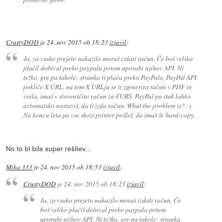
CrustyDOD
je
24. nov 2015 ob 18:23
izjavil
:
Ja, za vsako prejeto nakazilo moraš izdati račun. Če boš veliko
plačil dobival preko paypala potem uporabi njihov API. Ni
težko, gre pa takole: stranka ti plača preko PayPala, PayPal API
pokliče X URL, na tem X URLju se ti zgenerira račun v PDF in
voila, imaš v slovenščini račun za FURS. PayPal pa itak lahko
avtomatsko nastaviš, da ti izda račun. What the problem is? :)
Na koncu leta pa vse skozi printer pošleš, da imaš še hard-copy.
No to bi bila super rešitev...
Miha 333
je
24. nov 2015 ob 18:53
izjavil
:
CrustyDOD
je
24. nov 2015 ob 18:23
izjavil
:
Ja, za vsako prejeto nakazilo moraš izdati račun. Če
boš veliko plačil dobival preko paypala potem
uporabi njihov API. Ni težko, gre pa takole: stranka