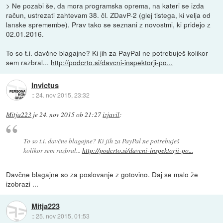
> Ne pozabi še, da mora programska oprema, na kateri se izda
račun, ustrezati zahtevam 38. čl. ZDavP-2 (glej tistega, ki velja od
lanske spremembe). Prav tako se seznani z novostmi, ki pridejo z
02.01.2016.
To so t.i. davčne blagajne? Ki jih za PayPal ne potrebuješ kolikor
sem razbral...
http://podcrto.si/davcni-inspektorji-po...
Invictus
::
24. nov 2015, 23:32
Mitja223
je
24. nov 2015 ob 21:27
izjavil
:
To so t.i. davčne blagajne? Ki jih za PayPal ne potrebuješ
kolikor sem razbral...
http://podcrto.si/davcni-inspektorji-po...
Davčne blagajne so za poslovanje z gotovino. Daj se malo že
izobrazi ...
Mitja223
::
25. nov 2015, 01:53