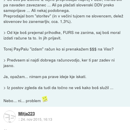
pa navaden zavezanec ... Ali pa plačati slovenski DDV preko
samoprijave ... Ali nekaj podobnega.
Preprodajal bom "storitev" (in v večini tujcem ne slovencem, delež
slovencev bo zanemarljiv, cca. 1,3%).
> Od kje boš prejemal prihodke, FURS ne zanima, saj boš moral
izdati račune ta to. In jih prijavit.
Torej PayPalu "izdam" račun ko si prenakažem $$$ na Viso?
> Predvsem si najdi dobrega računovodjo, ker ti par zadev ni
jasno.
Ja, opažam... nimam pa prave ideje kje iskati.
> Iz postov zgleda da tudi da točno ne veš kako boš služil ...
Nebo... ni... problem
Mitja223
::
24. nov 2015, 16:13