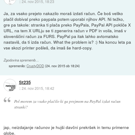
::
24. nov 2015, 18:23
Ja, za vsako prejeto nakazilo moraš izdati račun. Če boš veliko
plačil dobival preko paypala potem uporabi njihov API. Ni težko,
gre pa takole: stranka ti plača preko PayPala, PayPal API pokliče X
URL, na tem X URLju se ti zgenerira račun v PDF in voila, imaš v
slovenščini račun za FURS. PayPal pa itak lahko avtomatsko
nastaviš, da ti izda račun. What the problem is? :) Na koncu leta pa
vse skozi printer pošleš, da imaš še hard-copy.
Zgodovina sprememb…
spremenilo:
CrustyDOD
(
24. nov 2015 ob 18:24
)
St235
::
24. nov 2015, 18:42
Pol morem za vsako plačilo ki ga prejmem na PayPal izdat račun
stranki?
jap, neizdajanje računov je hujši davčni prekršek in temu primerne
globe.