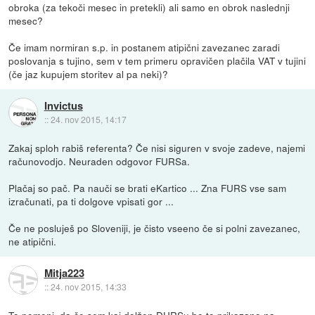
obroka (za tekoči mesec in pretekli) ali samo en obrok naslednji
mesec?
Če imam normiran s.p. in postanem atipični zavezanec zaradi
poslovanja s tujino, sem v tem primeru opravičen plačila VAT v tujini
(če jaz kupujem storitev al pa neki)?
Invictus
::
24. nov 2015, 14:17
Zakaj sploh rabiš referenta? Če nisi siguren v svoje zadeve, najemi
računovodjo. Neuraden odgovor FURSa.
Plačaj so pač. Pa nauči se brati eKartico ... Zna FURS vse sam
izračunati, pa ti dolgove vpisati gor ...
Če ne posluješ po Sloveniji, je čisto vseeno če si polni zavezanec,
ne atipični.
Mitja223
::
24. nov 2015, 14:33
To pomeni, da če sem kaj dolžen DURSu bo to prikazano na