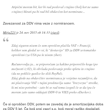
Atipični morem bit, ker bi rad posloval s tujino (bolj kot ne samo
s tujino) hkrati pa bi rad bil obdavčen kot normiranc...
Zavezanost za DDV nima veze z normirancem.
Mitja223
je
24. nov 2015 ob 14:33
izjavil
:
Zdaj siguren nisem če sem oproščen plačila VAT v Franciji,
kolikor sem gledal so vsi, ki "dostavijo" ID za DDV avtomatsko
oproščeni (za USA pa še nisem ziher).
Računovodja ja... se priporočam za kakšno priporočilo koga (po
možnosti iz 02), ki obvlada poslovanje preko spleta in s tujino
(da ne pokliče gasilce ko sliši PayPal).
Zdaj glede na obdavčitev normiranca je verjetno razumljivo, da
mi plačevanje VAT v tujini predstavlja samo "brezvezne" stroške,
ki mi niso potrebni - zato bi se rad temu izognil če se da (pa če
morem zato samo oddajati DDV-0 in VIES preko eDavkov).
Če si oproščen DDV, potem se zavedaj da je amortizacijska doba
za DDV 5 let. Če boš prej zaprl s.p, boš moral razliko doplačati.