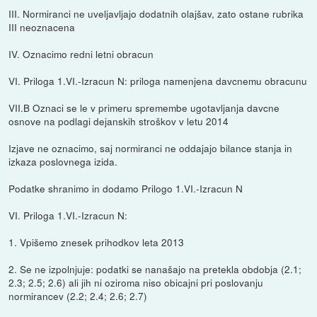
III. Normiranci ne uveljavljajo dodatnih olajšav, zato ostane rubrika
III neoznacena
IV. Oznacimo redni letni obracun
VI. Priloga 1.VI.-Izracun N: priloga namenjena davcnemu obracunu
VII.B Oznaci se le v primeru spremembe ugotavljanja davcne
osnove na podlagi dejanskih stroškov v letu 2014
Izjave ne oznacimo, saj normiranci ne oddajajo bilance stanja in
izkaza poslovnega izida.
Podatke shranimo in dodamo Prilogo 1.VI.-Izracun N
VI. Priloga 1.VI.-Izracun N:
1. Vpišemo znesek prihodkov leta 2013
2. Se ne izpolnjuje: podatki se nanašajo na pretekla obdobja (2.1;
2.3; 2.5; 2.6) ali jih ni oziroma niso obicajni pri poslovanju
normirancev (2.2; 2.4; 2.6; 2.7)