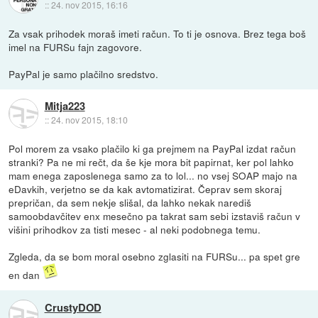
::
24. nov 2015, 16:16
Za vsak prihodek moraš imeti račun. To ti je osnova. Brez tega boš
imel na FURSu fajn zagovore.
PayPal je samo plačilno sredstvo.
Mitja223
::
24. nov 2015, 18:10
Pol morem za vsako plačilo ki ga prejmem na PayPal izdat račun
stranki? Pa ne mi rečt, da še kje mora bit papirnat, ker pol lahko
mam enega zaposlenega samo za to lol... no vsej SOAP majo na
eDavkih, verjetno se da kak avtomatizirat. Čeprav sem skoraj
prepričan, da sem nekje slišal, da lahko nekak narediš
samoobdavčitev enx mesečno pa takrat sam sebi izstaviš račun v
višini prihodkov za tisti mesec - al neki podobnega temu.
Zgleda, da se bom moral osebno zglasiti na FURSu... pa spet gre
en dan
CrustyDOD