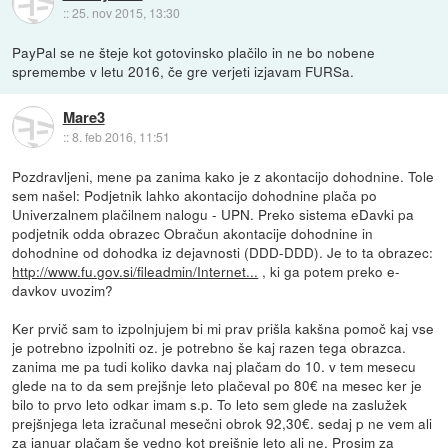
::
25. nov 2015, 13:30
PayPal se ne šteje kot gotovinsko plačilo in ne bo nobene
spremembe v letu 2016, če gre verjeti izjavam FURSa.
Mare3
::
8. feb 2016, 11:51
Pozdravljeni, mene pa zanima kako je z akontacijo dohodnine. Tole
sem našel: Podjetnik lahko akontacijo dohodnine plača po
Univerzalnem plačilnem nalogu - UPN. Preko sistema eDavki pa
podjetnik odda obrazec Obračun akontacije dohodnine in
dohodnine od dohodka iz dejavnosti (DDD-DDD). Je to ta obrazec:
http://www.fu.gov.si/fileadmin/Internet...
, ki ga potem preko e-
davkov uvozim?
Ker prvič sam to izpolnjujem bi mi prav prišla kakšna pomoč kaj vse
je potrebno izpolniti oz. je potrebno še kaj razen tega obrazca.
zanima me pa tudi koliko davka naj plačam do 10. v tem mesecu
glede na to da sem prejšnje leto plačeval po 80€ na mesec ker je
bilo to prvo leto odkar imam s.p. To leto sem glede na zaslužek
prejšnjega leta izračunal mesečni obrok 92,30€. sedaj p ne vem ali
za januar plačam še vedno kot prejšnje leto ali ne. Prosim za