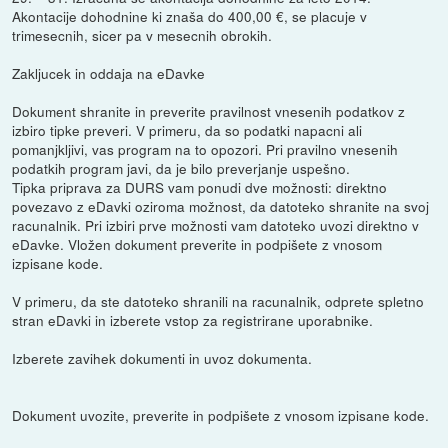
Akontacije dohodnine ki znaša do 400,00 €, se placuje v
trimesecnih, sicer pa v mesecnih obrokih.
Zakljucek in oddaja na eDavke
Dokument shranite in preverite pravilnost vnesenih podatkov z
izbiro tipke preveri. V primeru, da so podatki napacni ali
pomanjkljivi, vas program na to opozori. Pri pravilno vnesenih
podatkih program javi, da je bilo preverjanje uspešno.
Tipka priprava za DURS vam ponudi dve možnosti: direktno
povezavo z eDavki oziroma možnost, da datoteko shranite na svoj
racunalnik. Pri izbiri prve možnosti vam datoteko uvozi direktno v
eDavke. Vložen dokument preverite in podpišete z vnosom
izpisane kode.
V primeru, da ste datoteko shranili na racunalnik, odprete spletno
stran eDavki in izberete vstop za registrirane uporabnike.
Izberete zavihek dokumenti in uvoz dokumenta.
Dokument uvozite, preverite in podpišete z vnosom izpisane kode.