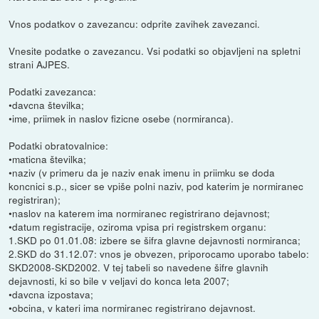
Vnos podatkov o zavezancu: odprite zavihek zavezanci.
Vnesite podatke o zavezancu. Vsi podatki so objavljeni na spletni
strani AJPES.
Podatki zavezanca:
•davcna številka;
•ime, priimek in naslov fizicne osebe (normiranca).
Podatki obratovalnice:
•maticna številka;
•naziv (v primeru da je naziv enak imenu in priimku se doda
koncnici s.p., sicer se vpiše polni naziv, pod katerim je normiranec
registriran);
•naslov na katerem ima normiranec registrirano dejavnost;
•datum registracije, oziroma vpisa pri registrskem organu:
1.SKD po 01.01.08: izbere se šifra glavne dejavnosti normiranca;
2.SKD do 31.12.07: vnos je obvezen, priporocamo uporabo tabelo:
SKD2008-SKD2002. V tej tabeli so navedene šifre glavnih
dejavnosti, ki so bile v veljavi do konca leta 2007;
•davcna izpostava;
•obcina, v kateri ima normiranec registrirano dejavnost.