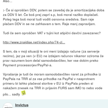
Also...
> Če si oproščen DDV, potem se zavedaj da je amortizacijska doba
za DDV 5 let. Če boš prej zaprl s.p, boš moral razliko doplačati.
Poleg tega boš moral tudi voditi osnovna sredstva. Sam raje
plačam DDV in se ne zafrkavam s tem. Raje manj zapravljam.
Tudi če sem oproščen VAT v tujini kot atipični davčni zavezanec?
http://www.znajdise.net/index.php/74-cl...
S tem, da v moji situaciji le oni meni izdajajo račune (za serverje
recimo), jaz pa ven (v EU) ne izdajam računov nikamor oziroma če
prav razumem bom delal samoobdavčitev, ker vse dobim preko
Payment processorjev/PayPal-a.
Vprašanje je tudi če moram samoobdavčitev naret za prihodke iz
PayPala na TRR al za vse prihodke na PayPal v nasprotnem
primeru bi lahko plačeval storitve v EU iz PayPala preden si
nakažem znesek na TRR in prijavim FURS sam IMO to nebo vode
pilo... sadly
Invictus