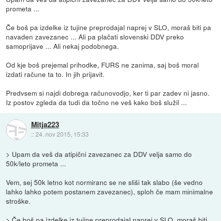
prometa ...
Če boš pa izdelke iz tujine preprodajal naprej v SLO, moraš biti pa
navaden zavezanec ... Ali pa plačati slovenski DDV preko
samoprijave ... Ali nekaj podobnega.
Od kje boš prejemal prihodke, FURS ne zanima, saj boš moral
izdati račune ta to. In jih prijavit.
Predvsem si najdi dobrega računovodjo, ker ti par zadev ni jasno.
Iz postov zgleda da tudi da točno ne veš kako boš služil ...
Mitja223
::
24. nov 2015, 15:33
> Upam da veš da atipični zavezanec za DDV velja samo do
50k/leto prometa ...
Vem, sej 50k letno kot normiranc se ne sliši tak slabo (še vedno
lahko lahko potem postanem zavezanec), sploh če mam minimalne
stroške.
> Če boš pa izdelke iz tujine preprodajal naprej v SLO, moraš biti