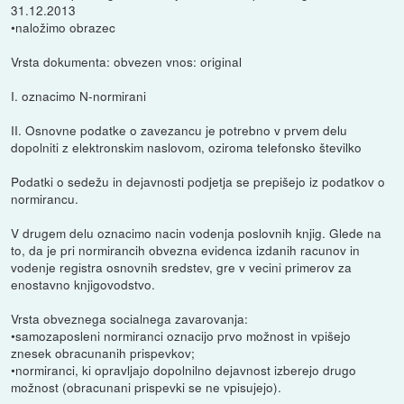
31.12.2013
•naložimo obrazec
Vrsta dokumenta: obvezen vnos: original
I. oznacimo N-normirani
II. Osnovne podatke o zavezancu je potrebno v prvem delu
dopolniti z elektronskim naslovom, oziroma telefonsko številko
Podatki o sedežu in dejavnosti podjetja se prepišejo iz podatkov o
normirancu.
V drugem delu oznacimo nacin vodenja poslovnih knjig. Glede na
to, da je pri normirancih obvezna evidenca izdanih racunov in
vodenje registra osnovnih sredstev, gre v vecini primerov za
enostavno knjigovodstvo.
Vrsta obveznega socialnega zavarovanja:
•samozaposleni normiranci oznacijo prvo možnost in vpišejo
znesek obracunanih prispevkov;
•normiranci, ki opravljajo dopolnilno dejavnost izberejo drugo
možnost (obracunani prispevki se ne vpisujejo).