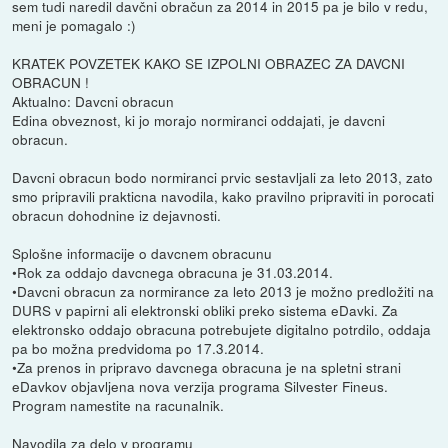
sem tudi naredil davčni obračun za 2014 in 2015 pa je bilo v redu,
meni je pomagalo :)
KRATEK POVZETEK KAKO SE IZPOLNI OBRAZEC ZA DAVCNI
OBRACUN !
Aktualno: Davcni obracun
Edina obveznost, ki jo morajo normiranci oddajati, je davcni
obracun.
Davcni obracun bodo normiranci prvic sestavljali za leto 2013, zato
smo pripravili prakticna navodila, kako pravilno pripraviti in porocati
obracun dohodnine iz dejavnosti.
Splošne informacije o davcnem obracunu
•Rok za oddajo davcnega obracuna je 31.03.2014.
•Davcni obracun za normirance za leto 2013 je možno predložiti na
DURS v papirni ali elektronski obliki preko sistema eDavki. Za
elektronsko oddajo obracuna potrebujete digitalno potrdilo, oddaja
pa bo možna predvidoma po 17.3.2014.
•Za prenos in pripravo davcnega obracuna je na spletni strani
eDavkov objavljena nova verzija programa Silvester Fineus.
Program namestite na racunalnik.
Navodila za delo v programu