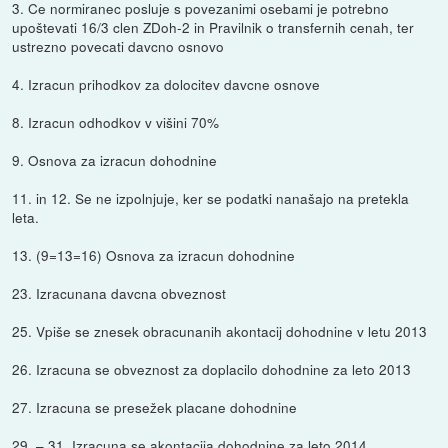
3. Ce normiranec posluje s povezanimi osebami je potrebno
upoštevati 16/3 clen ZDoh-2 in Pravilnik o transfernih cenah, ter
ustrezno povecati davcno osnovo
4. Izracun prihodkov za dolocitev davcne osnove
8. Izracun odhodkov v višini 70%
9. Osnova za izracun dohodnine
11. in 12. Se ne izpolnjuje, ker se podatki nanašajo na pretekla
leta.
13. (9=13=16) Osnova za izracun dohodnine
23. Izracunana davcna obveznost
25. Vpiše se znesek obracunanih akontacij dohodnine v letu 2013
26. Izracuna se obveznost za doplacilo dohodnine za leto 2013
27. Izracuna se presežek placane dohodnine
29. – 31. Izracuna se akontacija dohodnine za leto 2014.