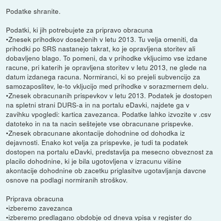
Podatke shranite.
Podatki, ki jih potrebujete za pripravo obracuna
•Znesek prihodkov doseženih v letu 2013. Tu velja omeniti, da
prihodki po SRS nastanejo takrat, ko je opravljena storitev ali
dobavljeno blago. To pomeni, da v prihodke vkljucimo vse izdane
racune, pri katerih je opravljena storitev v letu 2013, ne glede na
datum izdanega racuna. Normiranci, ki so prejeli subvencijo za
samozaposlitev, le-to vkljucijo med prihodke v sorazmernem delu.
•Znesek obracunanih prispevkov v letu 2013. Podatek je dostopen
na spletni strani DURS-a in na portalu eDavki, najdete ga v
zavihku vpogledi: kartica zavezanca. Podatke lahko izvozite v .csv
datoteko in na ta nacin seštejete vse obracunane prispevke.
•Znesek obracunane akontacije dohodnine od dohodka iz
dejavnosti. Enako kot velja za prispevke, je tudi ta podatek
dostopen na portalu eDavki, predstavlja pa mesecno obveznost za
placilo dohodnine, ki je bila ugotovljena v izracunu višine
akontacije dohodnine ob zacetku priglasitve ugotavljanja davcne
osnove na podlagi normiranih stroškov.
Priprava obracuna
•izberemo zavezanca
•izberemo predlagano obdobje od dneva vpisa v register do