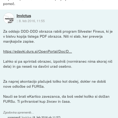
pomoč.
Invictus
::
8. feb 2016, 11:55
Za oddajo DDD-DDD obrazca rabiš program Silvester Fineus, ki je
v bistvu kopija tistega PDF obrazca. Niti ni slab, ker preverja
manjkajoče zapise.
https://edavki.durs.si/OpenPortal/Doc/D...
Lahko si pa sprintaš obrazec, izpolniš (normiranec nima skoraj nič
dela) in ga neseš na davčni urad osebno.
Za naprej akontacijo plačuješ toliko kot doslej, dokler ne dobiš
nove odločbe od FURSa.
Nauči se brati eKartico zavezanca, da boš vedel koliko si dolžan
FURSu. Ti prihranicel kup živcev in časa.
Zgodovina sprememb…
spremenil:
Invictus
(
8. feb 2016 ob 11:57
)