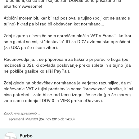
eKartici? Awesome!
Atipični morem bit, ker bi rad posloval s tujino (bolj kot ne samo s
tujino) hkrati pa bi rad bil obdavčen kot normiranc...
Zdaj siguren nisem če sem oproščen plačila VAT v Franciji, kolikor
sem gledal so vsi, ki "dostavijo" ID za DDV avtomatsko oproščeni
(za USA pa še nisem ziher).
Računovodja ja... se priporočam za kakšno priporočilo koga (po
možnosti iz 02), ki obvlada poslovanje preko spleta in s tujino (da
ne pokliče gasilce ko sliši PayPal).
Zdaj glede na obdavčitev normiranca je verjetno razumljivo, da mi
plačevanje VAT v tujini predstavlja samo "brezvezne" stroške, ki mi
niso potrebni - zato bi se rad temu izognil če se da (pa če morem
zato samo oddajati DDV-0 in VIES preko eDavkov).
Zgodovina sprememb…
spremenil:
Mitja223
(
24. nov 2015 ob 14:38
)
Furbo