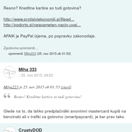
Resno? Kreditne kartice so tudi gotovina?
http://www.protisiviekonomiji.si/filead...
http://podcrto.si/nespameten-nacin-uvaj...
AFAIK je PayPal izjema, po popravku zakonodaje.
Zgodovina sprememb…
spremenil:
Mitja223
(
25. nov 2015 ob 01:53
)
Miha 333
::
25. nov 2015, 09:52
Mitja223
je
25. nov 2015 ob 01:53
izjavil
:
Resno? Kreditne kartice so tudi gotovina?
Glede na to, da lahko predplačniški anonimni mastercard kupiš na
bencinski ali v trafiki za gotovino (smartpaycard), je kar prav tako.
CrustyDOD