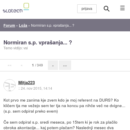
☰
Forum
»
Loža
»
Normiran s.p. vprašanja... ?
Normiran s.p. vprašanja... ?
Temo vidijo: vsi
««
«
1
/ 349
»
»»
Mitja223
::
24. nov 2015, 14:14
Kot prvo me zanima kje zvem kdo je moj referent na DURS? Ko
kličem tja me vežejo sem ter tja na koncu pa nihče več ne dvigne...
(s.p. sem odpiral preko evem)
Če sem odpiral s.p. sredi meseca, po 15tem ki je rok za plačilo
obroka akontacije... kaj potem plačam? Naslednji mesec dva