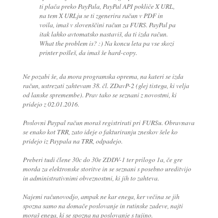
ti plača preko PayPala, PayPal API pokliče X URL,
na tem X URLju se ti zgenerira račun v PDF in
voila, imaš v slovenščini račun za FURS. PayPal pa
itak lahko avtomatsko nastaviš, da ti izda račun.
What the problem is? :) Na koncu leta pa vse skozi
printer pošleš, da imaš še hard-copy.
Ne pozabi še, da mora programska oprema, na kateri se izda
račun, ustrezati zahtevam 38. čl. ZDavP-2 (glej tistega, ki velja
od lanske spremembe). Prav tako se seznani z novostmi, ki
pridejo z 02.01.2016.
Poslovni Paypal račun moraš registrirati pri FURSu. Obravnava
se enako kot TRR, zato ideje o fakturiranju zneskov šele ko
pridejo iz Paypala na TRR, odpadejo.
Preberi tudi člene 30c do 30e ZDDV-1 ter prilogo 1a, če gre
morda za elektronske storitve in se seznani s posebno ureditvijo
in administrativnimi obveznostmi, ki jih to zahteva.
Najemi računovodjo, ampak ne kar enega, ker večina se jih
spozna samo na domače poslovanje in rutinske zadeve, najti
moraš enega, ki se spozna na poslovanje s tujino.