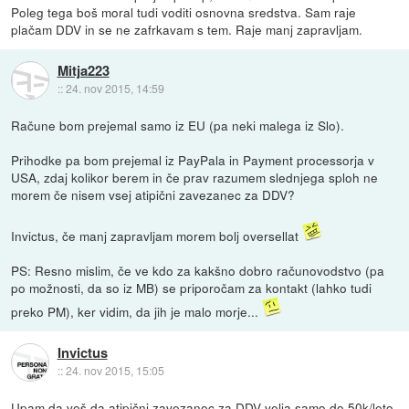
Poleg tega boš moral tudi voditi osnovna sredstva. Sam raje
plačam DDV in se ne zafrkavam s tem. Raje manj zapravljam.
Mitja223
::
24. nov 2015, 14:59
Račune bom prejemal samo iz EU (pa neki malega iz Slo).
Prihodke pa bom prejemal iz PayPala in Payment processorja v
USA, zdaj kolikor berem in če prav razumem slednjega sploh ne
morem če nisem vsej atipični zavezanec za DDV?
Invictus, če manj zapravljam morem bolj oversellat
PS: Resno mislim, če ve kdo za kakšno dobro računovodstvo (pa
po možnosti, da so iz MB) se priporočam za kontakt (lahko tudi
preko PM), ker vidim, da jih je malo morje...
Invictus
::
24. nov 2015, 15:05
Upam da veš da atipični zavezanec za DDV velja samo do 50k/leto