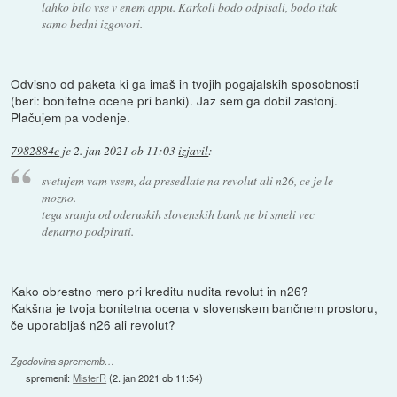
lahko bilo vse v enem appu. Karkoli bodo odpisali, bodo itak
samo bedni izgovori.
Odvisno od paketa ki ga imaš in tvojih pogajalskih sposobnosti
(beri: bonitetne ocene pri banki). Jaz sem ga dobil zastonj.
Plačujem pa vodenje.
7982884e
je
2. jan 2021 ob 11:03
izjavil
:
svetujem vam vsem, da presedlate na revolut ali n26, ce je le
mozno.
tega sranja od oderuskih slovenskih bank ne bi smeli vec
denarno podpirati.
Kako obrestno mero pri kreditu nudita revolut in n26?
Kakšna je tvoja bonitetna ocena v slovenskem bančnem prostoru,
če uporabljaš n26 ali revolut?
Zgodovina sprememb…
spremenil:
MisterR
(
2. jan 2021 ob 11:54
)