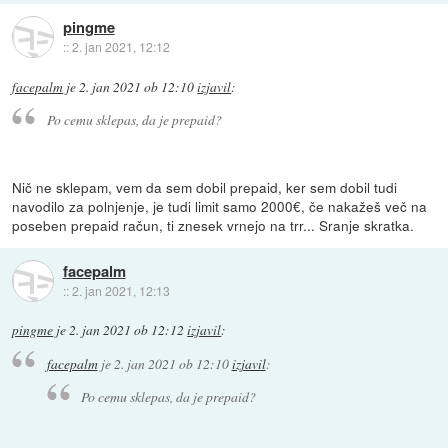
pingme
::
2. jan 2021, 12:12
facepalm
je
2. jan 2021 ob 12:10
izjavil
:
Po cemu sklepas, da je prepaid?
Nič ne sklepam, vem da sem dobil prepaid, ker sem dobil tudi
navodilo za polnjenje, je tudi limit samo 2000€, če nakažeš več na
poseben prepaid račun, ti znesek vrnejo na trr... Sranje skratka.
facepalm
::
2. jan 2021, 12:13
pingme
je
2. jan 2021 ob 12:12
izjavil
:
facepalm
je
2. jan 2021 ob 12:10
izjavil
:
Po cemu sklepas, da je prepaid?