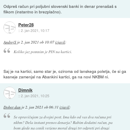
Odpreš račun pri poljubni slovenski banki in denar prenašaš s
flikom (instantno in brezplačno).
Peter28
::
2. jan 2021, 10:17
AndrejS
je
2. jan 2021 ob 10:07
izjavil
:
Koliko jaz pomnim je PIN na kartici.
Saj je na kartici, samo star je, oziroma od lanskega poletja, če si ga
kasneje zamenjal na Abankini kartici, ga na novi NKBM ni.
Dimnik
::
2. jan 2021, 10:25
Dober dan
je
2. jan 2021 ob 06:31
izjavil
:
Se opravičujem za dvojni post. Ima kdo od vas dva računa pri
nkbm? Dela instant prenos denarja? Rabim dodatni račun, pa
bom glede na cenik verjeno moral drugi trr odpreti pri drugi