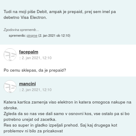
Tudi na moji piše Debit, ampak je prepaid, prej sem imel pa
debetno Visa Electron.
Zgodovina sprememb…
spremenilo:
pingme
(
2. jan 2021 ob 12:10
)
facepalm
::
2. jan 2021, 12:10
Po cemu sklepas, da je prepaid?
mancini
::
2. jan 2021, 12:10
Katera kartica zamenja viso elektron in katera omogoca nakupe na
obroke.
Zgleda da so nas vse dali samo v osnovni kos, vse ostalo pa si bo
potrebno urejat od zacetka.
Res so super in gladko izpeljali prehod. Saj kaj drugega kot
problemov ni bilo za pricakovat