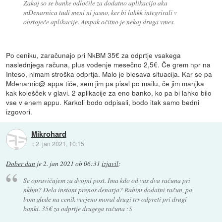
Zakaj so se banke odločile za dodatno aplikacijo aka
mDenarnica tudi meni ni jasno, ker bi lahkk integrirali v
obstoječe aplikacije. Ampak očitno je nekaj druga vmes.
Po ceniku, zaračunajo pri NkBM 35€ za odprtje vsakega
naslednjega računa, plus vodenje mesečno 2,5€. Če grem npr na
Inteso, nimam stroška odprtja. Malo je blesava situacija. Kar se pa
Mdenarnic@ appa tiče, sem jim pa pisal po mailu, če jim manjka
kak kolešček v glavi. 2 aplikacije za eno banko, ko pa bi lahko bilo
vse v enem appu. Karkoli bodo odpisali, bodo itak samo bedni
izgovori.
Mikrohard
::
2. jan 2021, 10:15
Dober dan
je
2. jan 2021 ob 06:31
izjavil
:
Se opravičujem za dvojni post. Ima kdo od vas dva računa pri
nkbm? Dela instant prenos denarja? Rabim dodatni račun, pa
bom glede na cenik verjeno moral drugi trr odpreti pri drugi
banki. 35€ za odprtje drugega računa :S