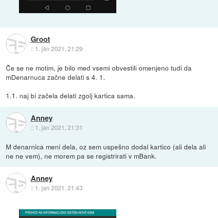
Groot
::
1. jan 2021, 21:29
Če se ne motim, je bilo med vsemi obvestili omenjeno tudi da
mDenarnuca začne delati s 4. 1.
1.1. naj bi začela delati zgolj kartica sama.
Anney
::
1. jan 2021, 21:31
M denarnica meni dela, oz sem uspešno dodal kartico (ali dela ali
ne ne vem), ne morem pa se registrirati v mBank.
Anney
::
1. jan 2021, 21:43