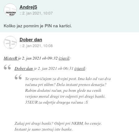
AndrejS
::
2. jan 2021, 10:07
Koliko jaz pomnim je PIN na kartici.
Dober dan
::
2. jan 2021, 10:08
MisterR
je
2. jan 2021 ob 09:32
izjavil
:
Dober dan
je
2. jan 2021 ob 06:31
izjavil
:
Se opravičujem za dvojni post. Ima kdo od vas dva
računa pri nkbm? Dela instant prenos denarja?
Rabim dodatni račun, pa bom glede na cenik
verjeno moral drugi trr odpreti pri drugi banki.
35EUR za odprtje drugega računa :S
Zakaj pri drugi banki? Odpri pri NKBM, bo ceneje.
Instant je samo znotraj iste banke.