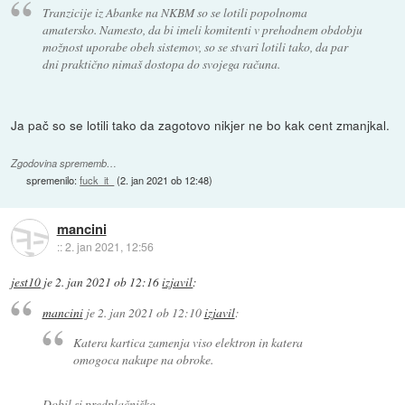
Tranzicije iz Abanke na NKBM so se lotili popolnoma
amatersko. Namesto, da bi imeli komitenti v prehodnem obdobju
možnost uporabe obeh sistemov, so se stvari lotili tako, da par
dni praktično nimaš dostopa do svojega računa.
Ja pač so se lotili tako da zagotovo nikjer ne bo kak cent zmanjkal.
Zgodovina sprememb…
spremenilo:
fuck_it_
(
2. jan 2021 ob 12:48
)
mancini
::
2. jan 2021, 12:56
jest10
je
2. jan 2021 ob 12:16
izjavil
:
mancini
je
2. jan 2021 ob 12:10
izjavil
:
Katera kartica zamenja viso elektron in katera
omogoca nakupe na obroke.
Dobil si predplačniško