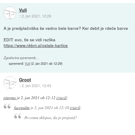
Vuli
::
2. jan 2021, 12:26
A je predplačniška še vedno bele barve? Ker debit je rdeče barve
EDIT: evo, tle se vidi razlika
https://www.nkbm.si/ostale-kartice
Zgodovina sprememb…
spremenil:
Vuli
(
2. jan 2021 ob 12:29
)
Groot
::
2. jan 2021, 12:43
pingme
je
2. jan 2021 ob 12:12
izjavil
:
facepalm
je
2. jan 2021 ob 12:10
izjavil
:
Po cemu sklepas, da je prepaid?