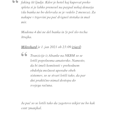
faking šit ljudje. Kdor je hotel kaj kupovat preko
spleta si je lahko prenesel na paypal nekaj denarja
(da banka ne bo delovala se je vedelo 2 meseca). Za
nakupe v trgovini pa pač dvigneš stotaka in maš
mir.
Madona 4 dni ne del banka in že pol slo-techa
štrajka.
Mikrohard
je
1. jan 2021 ob 23:09
izjavil
:
Tranzicije iz Abanke na NKBM so se
lotili popolnoma amatersko. Namesto,
da bi imeli komitenti v prehodnem
obdobju možnost uporabe obeh
sistemov, so se stvari lotili tako, da par
dni praktično nimaš dostopa do
svojega računa.
Ja pač so se lotili tako da zagotovo nikjer ne bo kak
cent zmanjkal.