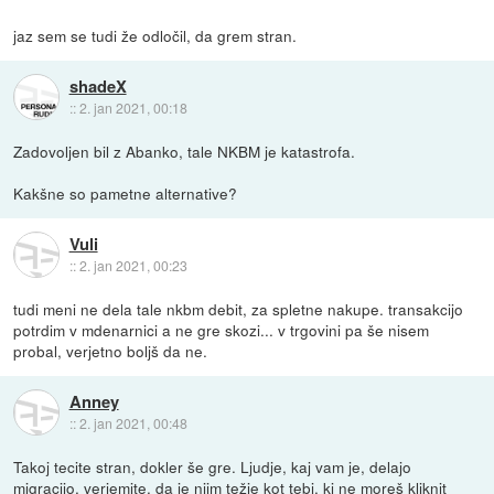
jaz sem se tudi že odločil, da grem stran.
shadeX
::
2. jan 2021, 00:18
Zadovoljen bil z Abanko, tale NKBM je katastrofa.
Kakšne so pametne alternative?
Vuli
::
2. jan 2021, 00:23
tudi meni ne dela tale nkbm debit, za spletne nakupe. transakcijo
potrdim v mdenarnici a ne gre skozi... v trgovini pa še nisem
probal, verjetno boljš da ne.
Anney
::
2. jan 2021, 00:48
Takoj tecite stran, dokler še gre. Ljudje, kaj vam je, delajo
migracijo, verjemite. da je njim težje kot tebi, ki ne moreš kliknit