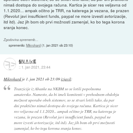
nimaš dostopa do svojega računa. Kartica je sicer res veljavna od
1.1.2020... ampak očitno je TRR, na katerega je vezana, še prazen
(Revolut javi insufficient funds, paypal ne more izvesti avtorizacije,
itd itd). Jaz jih bom ob prvi možnosti zamenjal, ko bo tega korona
sranja konec.
Zgodovina sprememb…
spremenilo:
Mikrohard
(
1. jan 2021 ob 23:10
)
§|\| /\ |<E
::
1. jan 2021, 23:44
Mikrohard
je
1. jan 2021 ob 23:09
izjavil
:
Tranzicije iz Abanke na NKBM so se lotili popolnoma
amatersko. Namesto, da bi imeli komitenti v prehodnem obdobju
možnost uporabe obeh sistemov, so se stvari lotili tako, da par
dni praktično nimaš dostopa do svojega računa. Kartica je sicer
res veljavna od 1.1.2020... ampak očitno je TRR, na katerega je
vezana, še prazen (Revolut javi insufficient funds, paypal ne
more izvesti avtorizacije, itd itd). Jaz jih bom ob prvi možnosti
zamenjal, ko bo tega korona sranja konec.