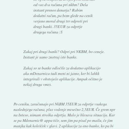
od vas dva računa pri nkbm? Dela
instant prenos denarja? Rabim
dodatni račun, pa bom glede na cenik
verjeno moral drugi trr odpreti pri
drugi banki. 35EUR za odprtje
drugega računa :S
Zakaj pri drugi banki? Odpri pri NKBM, bo ceneje.
Instant je samo znotraj iste banke.
Zakaj so se banke odločile za dodatno aplikacijo
aka mDenarnica tudi meni ni jasno, ker bi lahkk
integrirali v obstoječe aplikacije. Ampak očitno je
nekaj druga vmes.
Po ceniku, zaračunajo pri NkBM 35EUR za odprtje vsakega
naslednjega računa, plus vodenje mesečno 2,5EUR. Če grem npr
na Inteso, nimam stroška odprtja. Malo je blesava situacija. Kar
se pa Mdenarnic@ appa tiče, sem jim pa pisal po mailu, če jim
manjka kak kolešček v glavi. 2 aplikacije za eno banko, ko pa bi