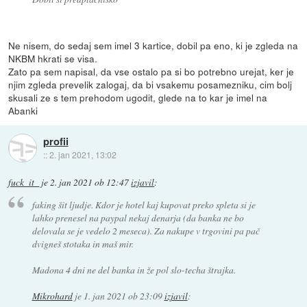
Ne nisem, do sedaj sem imel 3 kartice, dobil pa eno, ki je zgleda na
NKBM hkrati se visa.
Zato pa sem napisal, da vse ostalo pa si bo potrebno urejat, ker je
njim zgleda prevelik zalogaj, da bi vsakemu posamezniku, cim bolj
skusali ze s tem prehodom ugodit, glede na to kar je imel na
Abanki
profii
::
2. jan 2021, 13:02
fuck_it_
je
2. jan 2021 ob 12:47
izjavil
:
faking šit ljudje. Kdor je hotel kaj kupovat preko spleta si je
lahko prenesel na paypal nekaj denarja (da banka ne bo
delovala se je vedelo 2 meseca). Za nakupe v trgovini pa pač
dvigneš stotaka in maš mir.
Madona 4 dni ne del banka in že pol slo-techa štrajka.
Mikrohard
je
1. jan 2021 ob 23:09
izjavil
: