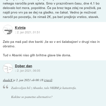
nekega naročila prek spleta. Smo v prazničnem času, dne 4.1 bo
delovalo kot mora, popoldne. Če pa brez tega zdaj ne preživiš, pa
najdi prvo vrv pa se dej na gladko, ne čakat. Vedno je možnost
naročil po povzetju, če nimaš 2€, pa beri prejšnjo vrstico, stavek.
Kvinta
::
2. jan 2021, 01:51
Zato pa maš pač dve banki ,če so v eni šalabajzeri v drugi niso in
obratno.
Tud v Abanki niso glih brihtne glave ble doma.
Dober dan
::
2. jan 2021, 06:05
shadeX
je
2. jan 2021 ob 00:18
izjavil
:
Zadovoljen bil z Abanko, tale NKBM je katastrofa.
Kakšne so pametne alternative?