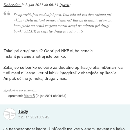
Dober dan
je
2. jan 2021 ob 06:31
izjavil
:
Se opravičujem za dvojni post. Ima kdo od vas dva računa pri
nkbm? Dela instant prenos denarja? Rabim dodatni račun, pa
bom glede na cenik verjeno moral drugi trr odpreti pri drugi
banki. 35EUR za odprtje drugega računa :S
Zakaj pri drugi banki? Odpri pri NKBM, bo ceneje.
Instant je samo znotraj iste banke.
Zakaj so se banke odločile za dodatno aplikacijo aka mDenarnica
tudi meni ni jasno, ker bi lahkk integrirali v obstoječe aplikacije.
Ampak očitno je nekaj druga vmes.
Zgodovina sprememb…
spremenil:
MisterR
(
2. jan 2021 ob 09:34
)
Tody
::
2. jan 2021, 09:42
Ja nesposobnost kadra. UniCredit ma vse v enem, nevem pa kako