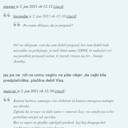
pingme
je
2. jan 2021 ob 12:12
izjavil
:
facepalm
je
2. jan 2021 ob 12:10
izjavil
:
Po cemu sklepas, da je prepaid?
Nič ne sklepam, vem da sem dobil prepaid, ker sem dobil tudi
navodilo za polnjenje, je tudi limit samo 2000€, če nakažeš več
na poseben prepaid račun, ti znesek vrnejo na trr... Sranje
skratka.
jaz pa ne. niti na umnu ceglcu ne piše nikjer ,da najbi bila
predplačniška. plačilna debit Visa.
mancini
je
2. jan 2021 ob 12:10
izjavil
:
Katera kartica zamenja viso elektron in katera omogoca nakupe
na obroke.
Zgleda da so nas vse dali samo v osnovni kos, vse ostalo pa si bo
potrebno urejat od zacetka.
Res so super in gladko izpeljali prehod. Saj kaj drugega kot
problemov ni bilo za pricakovat