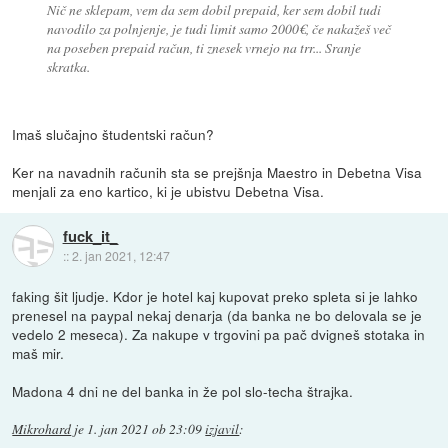
Nič ne sklepam, vem da sem dobil prepaid, ker sem dobil tudi
navodilo za polnjenje, je tudi limit samo 2000€, če nakažeš več
na poseben prepaid račun, ti znesek vrnejo na trr... Sranje
skratka.
Imaš slučajno študentski račun?
Ker na navadnih računih sta se prejšnja Maestro in Debetna Visa
menjali za eno kartico, ki je ubistvu Debetna Visa.
fuck_it_
::
2. jan 2021, 12:47
faking šit ljudje. Kdor je hotel kaj kupovat preko spleta si je lahko
prenesel na paypal nekaj denarja (da banka ne bo delovala se je
vedelo 2 meseca). Za nakupe v trgovini pa pač dvigneš stotaka in
maš mir.
Madona 4 dni ne del banka in že pol slo-techa štrajka.
Mikrohard
je
1. jan 2021 ob 23:09
izjavil
: