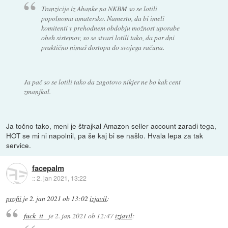
Tranzicije iz Abanke na NKBM so se lotili
popolnoma amatersko. Namesto, da bi imeli
komitenti v prehodnem obdobju možnost uporabe
obeh sistemov, so se stvari lotili tako, da par dni
praktično nimaš dostopa do svojega računa.
Ja pač so se lotili tako da zagotovo nikjer ne bo kak cent
zmanjkal.
Ja točno tako, meni je štrajkal Amazon seller account zaradi tega,
HOT se mi ni napolnil, pa še kaj bi se našlo. Hvala lepa za tak
service.
facepalm
::
2. jan 2021, 13:22
profii
je
2. jan 2021 ob 13:02
izjavil
:
fuck_it_
je
2. jan 2021 ob 12:47
izjavil
: