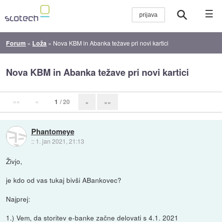
☰
Forum
»
Loža
»
Nova KBM in Abanka težave pri novi kartici
Nova KBM in Abanka težave pri novi kartici
««
«
1
/ 20
»
»»
Phantomeye
::
1. jan 2021, 21:13
Živjo,
je kdo od vas tukaj bivši ABankovec?
Najprej:
1.) Vem, da storitev e-banke začne delovati s 4.1. 2021