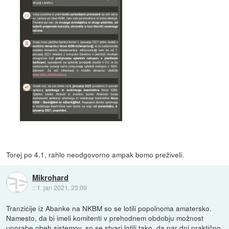
Torej po 4.1, rahlo neodgovorno ampak bomo preživeli.
Mikrohard
::
1. jan 2021, 23:09
Tranzicije iz Abanke na NKBM so se lotili popolnoma amatersko.
Namesto, da bi imeli komitenti v prehodnem obdobju možnost
uporabe obeh sistemov, so se stvari lotili tako, da par dni praktično