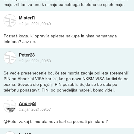
majo zrihtan za une k nimajo pametnega telefona ce sploh majo.
MisterR
::
2. jan 2021, 09:49
Poznaš koga, ki opravlja spletne nakupe in nima pametnega
telefona? Jaz ne.
Peter28
::
2. jan 2021, 09:53
Še večje presenečenje bo, če ste morda zadnje pol leta spremenili
PIN na Abankini VISA kartici, ker ga nova NKBM VISA kartici še ne
pozna. Seveda ste prejšnji PIN pozabili. Bojda se bo dalo po
telefonu ponastaviti PIN, od ponedeljka naprej, bomo videli.
AndrejS
::
2. jan 2021, 09:57
@Peter zakaj bi morala nova kartica poznati pin stare ?