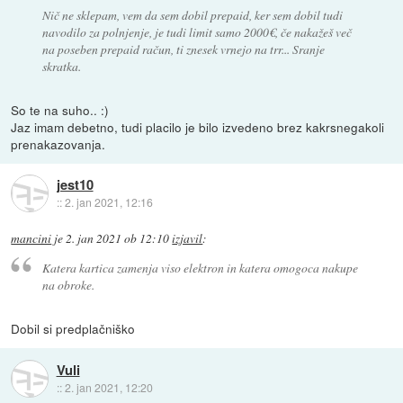
Nič ne sklepam, vem da sem dobil prepaid, ker sem dobil tudi
navodilo za polnjenje, je tudi limit samo 2000€, če nakažeš več
na poseben prepaid račun, ti znesek vrnejo na trr... Sranje
skratka.
So te na suho.. :)
Jaz imam debetno, tudi placilo je bilo izvedeno brez kakrsnegakoli
prenakazovanja.
jest10
::
2. jan 2021, 12:16
mancini
je
2. jan 2021 ob 12:10
izjavil
:
Katera kartica zamenja viso elektron in katera omogoca nakupe
na obroke.
Dobil si predplačniško
Vuli
::
2. jan 2021, 12:20