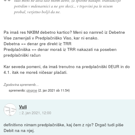
tudi meni ne dela tale nkbm debit, za spletne nakupe. transakcijo
potrdim v mdenarnici a ne gre skozi... v trgovini pa še nisem
probal, verjetno boljš da ne.
Pa imaš res NKBM debetno kartico? Meni so namreč iz Debetne
Vise zamenjali v Predplačniško Viso, kar ni enako.
Debetna == denar gre direkt iz TRR
Predplačniška == denar moraš iz TRR nakazati na poseben
predplačniški račun
Kar seveda pomeni, da imaš trenutno na predplačniški 0EUR in do
4.1. itak ne moreš ničesar plačati.
Zgodovina sprememb…
spremenilo:
pingme
(
2. jan 2021 ob 11:54
)
Vuli
::
2. jan 2021, 12:00
definitivno nimam predplačniške, kaj čem z njo? Drgač tudi piše
Debit na na njej.