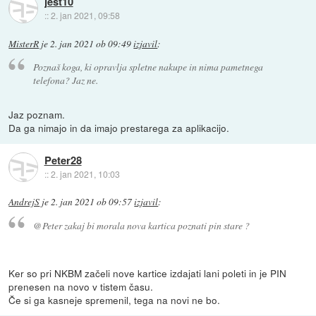
jest10
::
2. jan 2021, 09:58
MisterR
je
2. jan 2021 ob 09:49
izjavil
:
Poznaš koga, ki opravlja spletne nakupe in nima pametnega
telefona? Jaz ne.
Jaz poznam.
Da ga nimajo in da imajo prestarega za aplikacijo.
Peter28
::
2. jan 2021, 10:03
AndrejS
je
2. jan 2021 ob 09:57
izjavil
:
@Peter zakaj bi morala nova kartica poznati pin stare ?
Ker so pri NKBM začeli nove kartice izdajati lani poleti in je PIN
prenesen na novo v tistem času.
Če si ga kasneje spremenil, tega na novi ne bo.