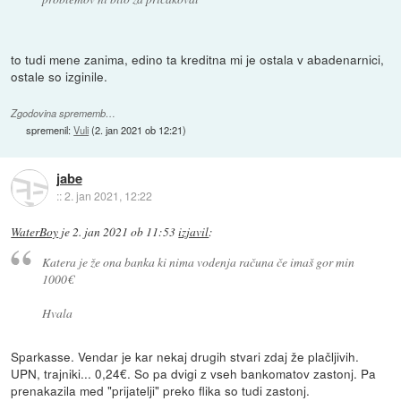
to tudi mene zanima, edino ta kreditna mi je ostala v abadenarnici,
ostale so izginile.
Zgodovina sprememb…
spremenil:
Vuli
(
2. jan 2021 ob 12:21
)
jabe
::
2. jan 2021, 12:22
WaterBoy
je
2. jan 2021 ob 11:53
izjavil
:
Katera je že ona banka ki nima vodenja računa če imaš gor min
1000€
Hvala
Sparkasse. Vendar je kar nekaj drugih stvari zdaj že plačljivih.
UPN, trajniki... 0,24€. So pa dvigi z vseh bankomatov zastonj. Pa
prenakazila med "prijatelji" preko flika so tudi zastonj.