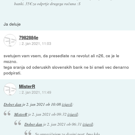
banki. 35€ za odprtje drugega računa :S
Ja deluje
7982884e
::
2. jan 2021, 11:03
svetujem vam vsem, da presedlate na revolut ali n26, ce je le
mozno.
tega sranja od oderuskih slovenskih bank ne bi smeli vec denarno
podpirati.
MisterR
::
2. jan 2021, 11:49
Dober dan
je
2. jan 2021 ob 10:08
izjavil
:
MisterR
je
2. jan 2021 ob 09:32
izjavil
:
Dober dan
je
2. jan 2021 ob 06:31
izjavil
:
Se opravičujem za dvojni post. Ima kdo