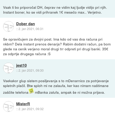
Vsak ti bo priporočal DH, čeprav ne vidim kaj ljudje vidijo pri njih.
Instant boner, ko se vidi prihranek 1€ mesečo max.. Verjetno.
Dober dan
::
2. jan 2021, 06:31
Se opravičujem za dvojni post. Ima kdo od vas dva računa pri
nkbm? Dela instant prenos denarja? Rabim dodatni račun, pa bom
glede na cenik verjeno moral drugi trr odpreti pri drugi banki. 35€
za odprtje drugega računa :S
jest10
::
2. jan 2021, 09:30
Vsekakor glup sistem posiljevanja s to mDenarnico za potrjevanje
spletnih plačil. Btw sploh mi ne zalaufa, ker kao nimam naštimane
zaščite telefona
mBanka zalufa, ampak še ni možna prijava.
MisterR
::
2. jan 2021, 09:32