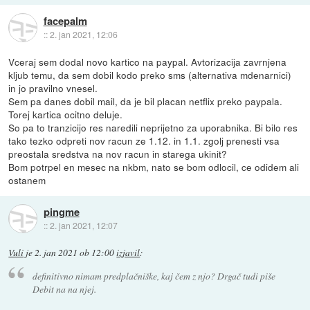
facepalm
::
2. jan 2021, 12:06
Vceraj sem dodal novo kartico na paypal. Avtorizacija zavrnjena
kljub temu, da sem dobil kodo preko sms (alternativa mdenarnici)
in jo pravilno vnesel.
Sem pa danes dobil mail, da je bil placan netflix preko paypala.
Torej kartica ocitno deluje.
So pa to tranzicijo res naredili neprijetno za uporabnika. Bi bilo res
tako tezko odpreti nov racun ze 1.12. in 1.1. zgolj prenesti vsa
preostala sredstva na nov racun in starega ukinit?
Bom potrpel en mesec na nkbm, nato se bom odlocil, ce odidem ali
ostanem
pingme
::
2. jan 2021, 12:07
Vuli
je
2. jan 2021 ob 12:00
izjavil
:
definitivno nimam predplačniške, kaj čem z njo? Drgač tudi piše
Debit na na njej.