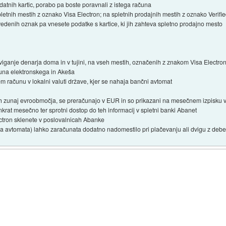
odatnih kartic, porabo pa boste poravnali z istega računa
tnih mestih z oznako Visa Electron; na spletnih prodajnih mestih z oznako Verifie
avedenih oznak pa vnesete podatke s kartice, ki jih zahteva spletno prodajno mesto
dviganje denarja doma in v tujini, na vseh mestih, označenih z znakom Visa Electro
čuna elektronskega in Akeša
 računu v lokalni valuti države, kjer se nahaja bančni avtomat
žavah zunaj evroobmočja, se preračunajo v EUR in so prikazani na mesečnem izpisku
rat mesečno ter sprotni dostop do teh informacij v spletni banki Abanet
ctron sklenete v poslovalnicah Abanke
a avtomata) lahko zaračunata dodatno nadomestilo pri plačevanju ali dvigu z debet