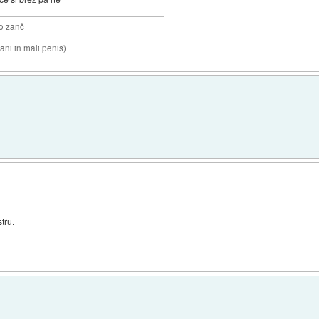
o zanč
ni in mali penis)
tru.