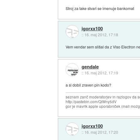
Stroj za take stvari se imenuje bankomat
igorxx100
::
16. maj 2012, 17:18
Vem vendar sem slišal da z Viso Electron n
gendale
::
16. maj 2012, 17:19
a si dobil zraven pin kodo?
seznam zanč moderatorjev in razlogov da s
http://pastebin.com/QiWny5dV
gor je mavrik apple uporabniček (mali možga
igorxx100
::
16. maj 2012, 17:20