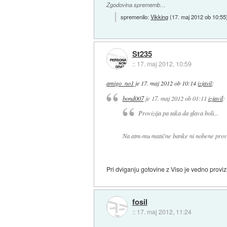
Zgodovina sprememb…
spremenilo:
Vikking
(
17. maj 2012 ob 10:55
St235
::
17. maj 2012, 10:59
amigo_no1
je
17. maj 2012 ob 10:14
izjavil
:
bond007
je
17. maj 2012 ob 01:11
izjavil
:
Provizija pa taka da glava boli...
Na atm-mu matične banke ni nobene provi
Pri dviganju gotovine z Viso je vedno provizi
fosil
::
17. maj 2012, 11:24