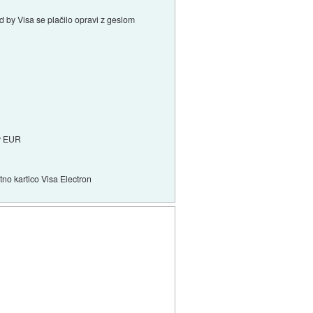
d by Visa se plačilo opravi z geslom
n
 v EUR
no kartico Visa Electron