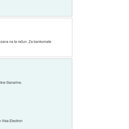
e vezana na ta račun. Za bankomate
tne članarine.
e Visa Electron