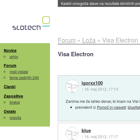
Kalshi omogoča stave na rezultate kliničnih pr
Forum
»
Loža
»
Visa Electron
Novice
Visa Electron
arhiv
Forum
mali oglasi
teme zadnjih 24h
igorxx100
Članki
::
16. maj 2012, 17:13
Zaposlitve
Zanima me če lahko denar, ki imam na Visi 
brskaj
premaknil iz
Pomoč in nasveti
:
bluefis
Ostalo
pravila
blue
::
16. maj 2012, 17:17