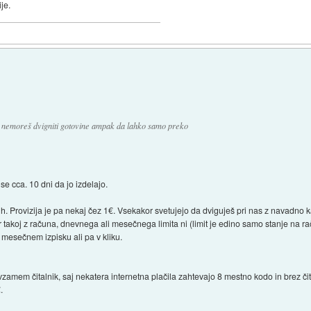
je.
n nemoreš dvigniti gotovine ampak da lahko samo preko
se cca. 10 dni da jo izdelajo.
. Provizija je pa nekaj čez 1€. Vsekakor svetujejo da dviguješ pri nas z navadno k
ar takoj z računa, dnevnega ali mesečnega limita ni (limit je edino samo stanje na 
 mesečnem izpisku ali pa v kliku.
amem čitalnik, saj nekatera internetna plačila zahtevajo 8 mestno kodo in brez čita
.