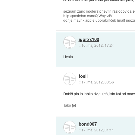
seznam zanč moderatorjev in razlogov da s
http://pastebin.com/QiWny5dV
gor je mavrik apple uporabniček (mali možga
igorxx100
::
16. maj 2012, 17:24
Hvala
fosil
::
17. maj 2012, 00:56
Dobiš pin in lahko dviguješ, isto kot pri maes
Tako je!
bond007
::
17. maj 2012, 01:11