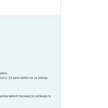
artico.
računu). Za samo kartico se ne plačuje
lnika takšnih transkacij ki zahtevajo to