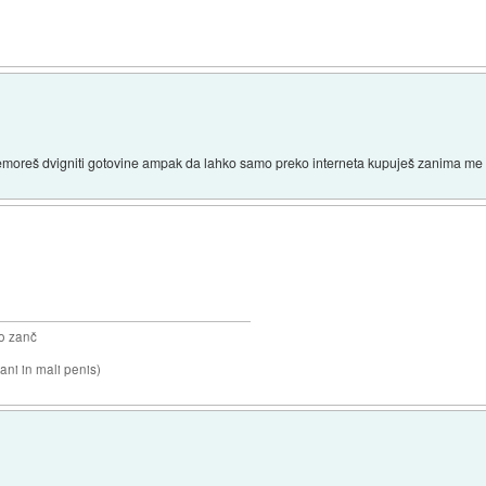
emoreš dvigniti gotovine ampak da lahko samo preko interneta kupuješ zanima me č
o zanč
ni in mali penis)