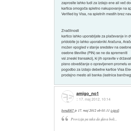
zaprosite lahko tudi za izdajo ene ali več d
kartica omogoča spletno nakupovanje na sple
Verified by Visa, na spletnih mestih brez n
Značilnosti
kartico lahko uporabljate za plačevanje in 
pridobite jo lahko uporabniki Aračuna, Ara
možen vpogled v stanje sredstev na osebnem
osebne številke (PIN) se ne da spremeniti
vsi zneski transakcij, ki jih opravite v dr
pisno obveščanje o opravljenem prometu enk
pogodbo za izdajo debetne kartice Visa Ele
prodajno mesto ali banka (lastnica bančneg
amigo_no1
::
17. maj 2012, 10:14
bond007
je
17. maj 2012 ob 01:11
izjavil
:
Provizija pa taka da glava boli...