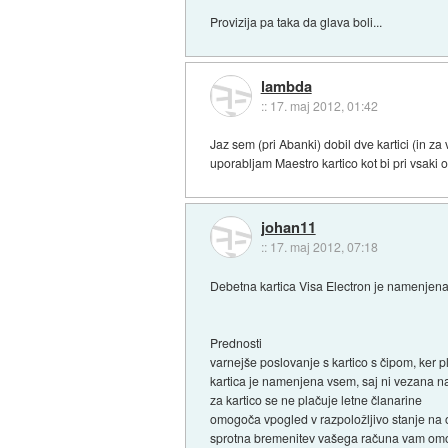
Provizija pa taka da glava boli...
lambda
::
17. maj 2012, 01:42
Jaz sem (pri Abanki) dobil dve kartici (in z
uporabljam Maestro kartico kot bi pri vsaki o
johan11
::
17. maj 2012, 07:18
Debetna kartica Visa Electron je namenjena 
Prednosti
varnejše poslovanje s kartico s čipom, ker p
kartica je namenjena vsem, saj ni vezana 
za kartico se ne plačuje letne članarine
omogoča vpogled v razpoložljivo stanje na 
sprotna bremenitev vašega računa vam om