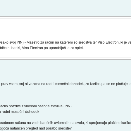
a vsako svoj PIN) - Maestro za račun na katerem so sredstva ter Viso Electron, ki j
bičajni banki, Viso Electron pa uporabljaš le za splet.
prav vsem, saj ni vezana na redni mesečni dohodek, za kartico pa se ne plačuje le
lačilo potrdite z vnosom osebne številke (PIN)
na redni mesečni dohodek
osebnem računu na vseh bančnih avtomatih na svetu, ki sprejemajo plačilne kartic
ogoča natančen pregled nad porabo sredstev