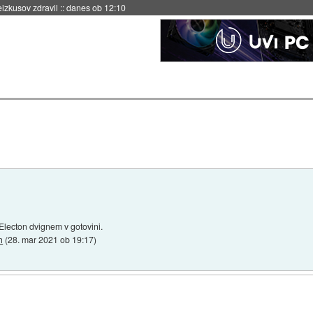
eizkusov zdravil
::
danes ob 12:10
Electon dvignem v gotovini.
h
(
28. mar 2021 ob 19:17
)