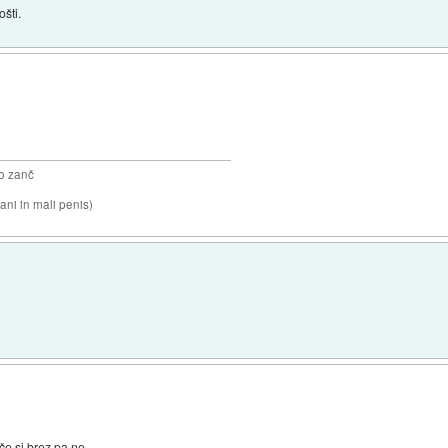
šti.
o zanč
ni in mali penis)
če si brez pa ne