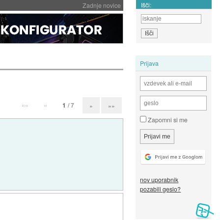
Išči:
Zadnje novice
Prijava
««
«
1
/ 7
»
»»
Zapomni si me
nov uporabnik
pozabili geslo?