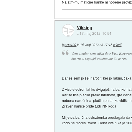
Na atm-mu matične banke ni nobene provizi
Vikking
::
17. maj 2012, 10:54
igorxx100
je
16. maj 2012 ob 17:18
izjavil
:
Vem vendar sem slišal da z Viso Electro
interneta kupuješ zanima me če je res.
Danes sem jo šel naročit, ker jo rabim, čaka 
Z viso electron lahko dviguješ na bankomatih
Kar se tiče plačila preko interneta, gre den
nobena naročnina, plačila pa lahko vidiš na
Zraven kartice pride tudi PIN koda.
Mi je pa bančna uslužbenka predlagala da vz
kodo ne moreš izvesti. Cena čitalnika je 10€