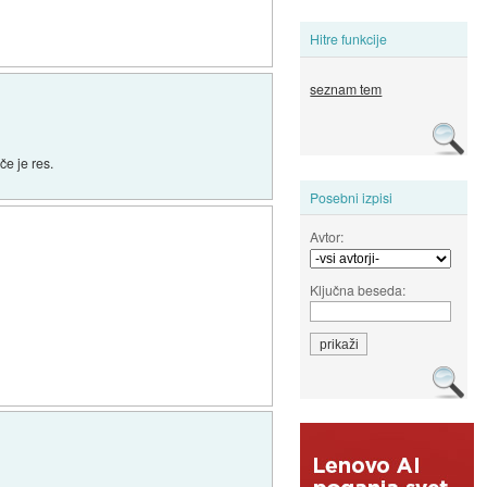
Hitre funkcije
seznam tem
e je res.
Posebni izpisi
Avtor:
Ključna beseda: