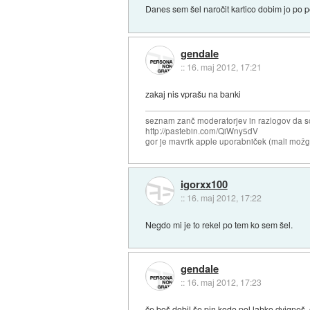
Danes sem šel naročit kartico dobim jo po po
gendale
::
16. maj 2012, 17:21
zakaj nis vprašu na banki
seznam zanč moderatorjev in razlogov da s
http://pastebin.com/QiWny5dV
gor je mavrik apple uporabniček (mali možga
igorxx100
::
16. maj 2012, 17:22
Negdo mi je to rekel po tem ko sem šel.
gendale
::
16. maj 2012, 17:23
če boš dobil še pin kodo pol lahko dvigneš, 