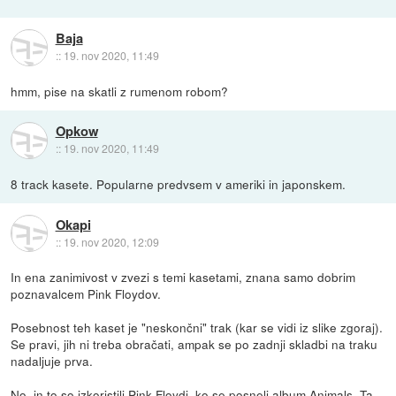
Baja
::
19. nov 2020, 11:49
hmm, pise na skatli z rumenom robom?
Opkow
::
19. nov 2020, 11:49
8 track kasete. Popularne predvsem v ameriki in japonskem.
Okapi
::
19. nov 2020, 12:09
In ena zanimivost v zvezi s temi kasetami, znana samo dobrim
poznavalcem Pink Floydov.
Posebnost teh kaset je "neskončni" trak (kar se vidi iz slike zgoraj).
Se pravi, jih ni treba obračati, ampak se po zadnji skladbi na traku
nadaljuje prva.
No, in to so izkoristili Pink Floydi, ko se posneli album Animals. Ta