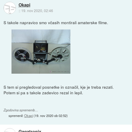
Okapi
::
19. nov 2020, 02:46
S takole napravico smo včasih montirali amaterske filme.
S tem si pregledoval posnetke in označil, kje je treba rezati.
Potem si pa s takole zadevico rezal in lepil.
Zgodovina sprememb…
spremenil:
Okapi
(
19. nov 2020 ob 02:52
)
Gagatronix