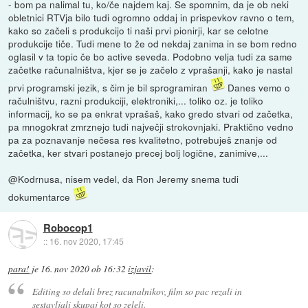
- bom pa nalimal tu, ko/če najdem kaj. Se spomnim, da je ob neki
obletnici RTVja bilo tudi ogromno oddaj in prispevkov ravno o tem,
kako so začeli s produkcijo ti naši prvi pionirji, kar se celotne
produkcije tiče. Tudi mene to že od nekdaj zanima in se bom redno
oglasil v ta topic če bo active seveda. Podobno velja tudi za same
začetke računalništva, kjer se je začelo z vprašanji, kako je nastal
prvi programski jezik, s čim je bil sprogramiran
Danes vemo o
račulništvu, razni produkciji, elektroniki,... toliko oz. je toliko
informacij, ko se pa enkrat vprašaš, kako gredo stvari od začetka,
pa mnogokrat zmrznejo tudi največji strokovnjaki. Praktično vedno
pa za poznavanje nečesa res kvalitetno, potrebuješ znanje od
začetka, ker stvari postanejo precej bolj logične, zanimive,...
@Kodrnusa, nisem vedel, da Ron Jeremy snema tudi
dokumentarce
Robocop1
::
16. nov 2020, 17:45
para!
je
16. nov 2020 ob 16:32
izjavil
:
Editing so delali brez racunalnikov, film so pac rezali in
sestavljali skupaj kot so zeleli.