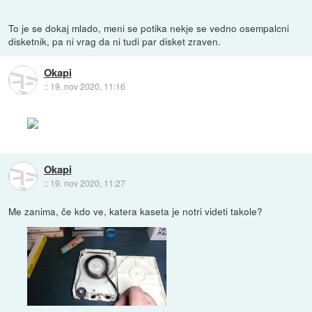
To je se dokaj mlado, meni se potika nekje se vedno osempalcni
disketnik, pa ni vrag da ni tudi par disket zraven.
Okapi
::
19. nov 2020, 11:16
Okapi
::
19. nov 2020, 11:27
Me zanima, če kdo ve, katera kaseta je notri videti takole?