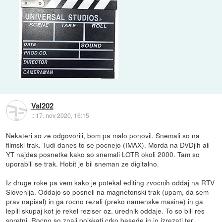
Val202
::
17. nov 2020, 16:15
Nekateri so ze odgovorili, bom pa malo ponovil. Snemali so na
filmski trak. Tudi danes to se pocnejo (IMAX). Morda na DVDjih ali
YT najdes posnetke kako so snemali LOTR okoli 2000. Tam so
uporabili se trak. Hobit je bil sneman ze digitalno.
Iz druge roke pa vem kako je potekal editing zvocnih oddaj na RTV
Slovenija. Oddajo so posneli na magnetonski trak (upam, da sem
prav napisal) in ga rocno rezali (preko namenske masine) in ga
lepili skupaj kot je rekel reziser oz. urednik oddaje. To so bili res
spretni. Rocno so znali poiskati crko besede in jo izrezati ter