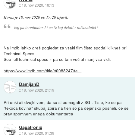
::
18. nov 2020, 18:13
Horas
je
18. nov 2020 ob 17:20
izjavil
:
kaj pa terminator 1? so že kaj delali z računalniki?
Na Imdb lahko greš pogledat za vsaki film čisto spodaj klikneš pri
Technical Specs.
See full technical specs » pa se tam več al manj vse vidi.
https://www.imdb.com/title/tt0088247/te...
DamijanD
::
18. nov 2020, 21:19
Pri enki ali dvojki vem, da so si pomagali z SGI. Tisto, ko se pa
"tekoča kovina" skupaj zbira na tleh so pa dejansko posneli, če se
prav spomnem enega dokumentarca
Gagatronix
::
19. nov 2020, 01:39