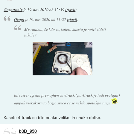
Gagatronix
je
19. nov 2020 ob 12:39
izjavil
:
Okapi
je
19. nov 2020 ob 11:27
izjavil
:
Me zanima, če kdo ve, katera kaseta je notri videti
takole?
tale sicer zgleda premajhen za 8track (ja, 4track je tudi obstajal)
ampak vsekakor vso bozjo sreco ce se nekdo spotakne s tem
Kasete 4-track so bile enako velike, in enake oblike.
b3D_950