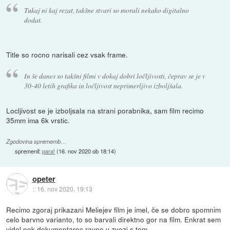
Tukaj ni kaj rezat, takšne stvari so morali nekako digitalno
dodat.
Title so rocno narisali cez vsak frame.
In še danes so takšni filmi v dokaj dobri ločljivosti, čeprav se je v
30-40 letih grafika in ločljivost neprimerljivo izboljšala.
Locljivost se je izboljsala na strani porabnika, sam film recimo
35mm ima 6k vrstic.
Zgodovina sprememb…
spremenil:
para!
(
16. nov 2020 ob 18:14
)
opeter
::
16. nov 2020, 19:13
Recimo zgoraj prikazani Meliejev film je imel, če se dobro spomnim
celo barvno varianto, to so barvali direktno gor na film. Enkrat sem
videl nek dokumentarec ravno v zvezi s tem.