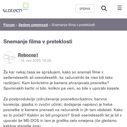
☰
Forum
»
Sedem umetnosti
»
Snemanje filma v preteklosti
Snemanje filma v preteklosti
Robocop1
::
16. nov 2020, 16:28
Že kar nekaj časa se sprašujem, kako so snemali filme v
sedemdesetih ali osemdesetih, ko računalniki še niso bili tako
razširjeni. Kam konkretno je kamera shranjevala posnetke?
Spominskih kartic ni bilo, kolikor pa vem, so bile v uporabi kasete.
Za postprodukcijo (združevanje posnetkov/kadrov, barvna
korekcija, glasba in zvočni učinki, dodajanje napisov) je treba
posnetke iz kamere prenesti na računalnik in jih tam obdelati. Kako
so to počeli? Kakšni so bili programi? Sredi osemdesetih let je bil v
uporabi še MS-DOS in tam je grafika zelo omejena (če gledamo
kakšne starejše igre).