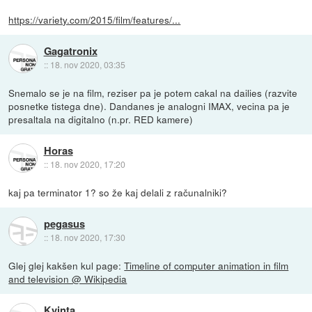
https://variety.com/2015/film/features/...
Gagatronix
::
18. nov 2020, 03:35
Snemalo se je na film, reziser pa je potem cakal na dailies (razvite
posnetke tistega dne). Dandanes je analogni IMAX, vecina pa je
presaltala na digitalno (n.pr. RED kamere)
Horas
::
18. nov 2020, 17:20
kaj pa terminator 1? so že kaj delali z računalniki?
pegasus
::
18. nov 2020, 17:30
Glej glej kakšen kul page:
Timeline of computer animation in film
and television @ Wikipedia
Kvinta