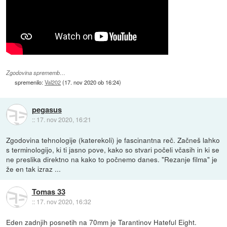
Zgodovina sprememb…
spremenilo:
Val202
(
17. nov 2020 ob 16:24
)
pegasus
::
17. nov 2020, 16:21
Zgodovina tehnologije (katerekoli) je fascinantna reč. Začneš lahko
s terminologijo, ki ti jasno pove, kako so stvari počeli včasih in ki se
ne preslika direktno na kako to počnemo danes. "Rezanje filma" je
že en tak izraz ...
Tomas 33
::
17. nov 2020, 16:32
Eden zadnjih posnetih na 70mm je Tarantinov Hateful Eight.