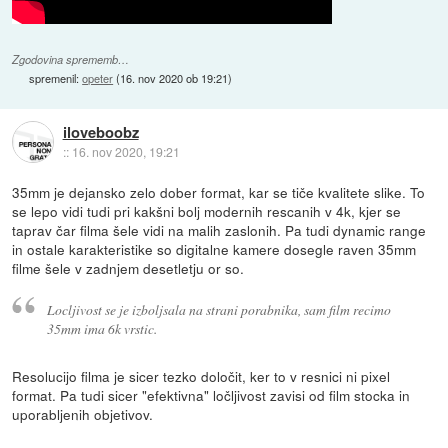
Zgodovina sprememb…
spremenil:
opeter
(
16. nov 2020 ob 19:21
)
iloveboobz
::
16. nov 2020, 19:21
35mm je dejansko zelo dober format, kar se tiče kvalitete slike. To
se lepo vidi tudi pri kakšni bolj modernih rescanih v 4k, kjer se
taprav čar filma šele vidi na malih zaslonih. Pa tudi dynamic range
in ostale karakteristike so digitalne kamere dosegle raven 35mm
filme šele v zadnjem desetletju or so.
Locljivost se je izboljsala na strani porabnika, sam film recimo
35mm ima 6k vrstic.
Resolucijo filma je sicer tezko določit, ker to v resnici ni pixel
format. Pa tudi sicer "efektivna" ločljivost zavisi od film stocka in
uporabljenih objetivov.