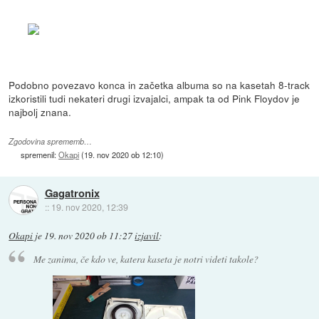
Podobno povezavo konca in začetka albuma so na kasetah 8-track
izkoristili tudi nekateri drugi izvajalci, ampak ta od Pink Floydov je
najbolj znana.
Zgodovina sprememb…
spremenil:
Okapi
(
19. nov 2020 ob 12:10
)
Gagatronix
::
19. nov 2020, 12:39
Okapi
je
19. nov 2020 ob 11:27
izjavil
:
Me zanima, če kdo ve, katera kaseta je notri videti takole?