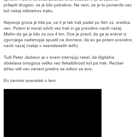
prilepiti drugam, ce je bilo potrebno. Ne vem, ce je to pomenilo vec
kot nekaj milimetrov traku.
Najvecja groza je bila pa, ce ti je tak trak padel po tleh oz. sredica
ven. Potem si moral odviti ves trak in ga previdno naviti nazaj.
Mislim da ga je bilo za cca 4 km. Oce je pravil, da ga je enkrat iz
zgornjega nadstropja spustil na dvorisce, da so ga potem previdno
navili nazaj (nekje v osemdesetih letih).
Tudi Peter Jackson je v enem intervjuju rekel, da digitalna
obdelava omogoca veliko vec fleksibilnosti kot pa trak. Reziser
lahko vidi vec variant predno se odloci za eno.
En zanimiv posnetek o tem: