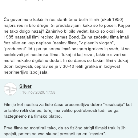
Če govorimo o kakšnih res starih črno-belih filmih (okoli 1950)
najbrš res ni bilo druge. Si predstavljam, kako so to počeli. Kaj pa
ne tako dolgo nazaj? Zanimivo bi bilo vedet, kako so okoli leta
1985 nastajali filmi recimo James Bond. Že na začetku filma imaš
čez sliko en kup napisov (naslov filma, "v glavnih vlogah",
"producent" itd.) pa na koncu imaš seznam igralcev in vseh, ki so
sodelovali pri nastanku filma. Tukaj ni kaj rezat, takšne stvari so
morali nekako digitalno dodat. In še danes so takšni filmi v dokaj
dobri ločljivosti, čeprav se je v 30-40 letih grafika in ločljivost
neprimerljivo izboljšala.
Silver
::
16. nov 2020, 17:58
Film je kot nosilec za tiste čase presenetljivo dobre "resolucije" kot
bi lahko rekli danes, torej ima veliko podrobnosti tudi, če ga
raztegnemo na filmsko platno.
Prve filme so montirali tako, da so fizično strigli filmski trak in jih
spajali, potem pa vse skupaj presneli na en "master".