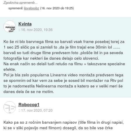
Zgodovina sprememb…
spremenil:
iloveboobz
(
16. nov 2020 ob 19:25
)
Kvinta
::
16. nov 2020, 19:36
Ko še ni blo barvnega filma so barvali vsak frame posebej torej za
1 sec 25 sličic pa si zamisli to ,da je film trajal ene 30min lol ......
barvali so tudi druge filme predvsem foto ,plošče itd in pa seveda
fotografije kar nekteri še danes delajo celo slovenci.
Na enak način so delali tudi retušo na filmu + takozvane specialne
efekte.
Pol je bla zelo popularna Linearna video montaža predvsem tega
se spomnim od kar vem za sebe je sosed bil montažer na Rtv pol
to je nadomestila Nelinearna montaža s katero se v veliki meri še
danes dela če se ne motim.
Robocop1
::
17. nov 2020, 07:20
Kako pa so z ročnim barvanjem napisov (title filma in drugi napisi,
ki se v sliki pojavijo med filmom) dosegli, da so bile vse črke