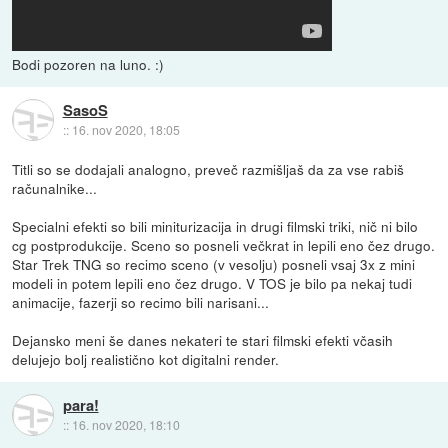
Bodi pozoren na luno. :)
SasoS
::
16. nov 2020, 18:05
Titli so se dodajali analogno, preveč razmišljaš da za vse rabiš
računalnike...
Specialni efekti so bili miniturizacija in drugi filmski triki, nič ni bilo
cg postprodukcije. Sceno so posneli večkrat in lepili eno čez drugo.
Star Trek TNG so recimo sceno (v vesolju) posneli vsaj 3x z mini
modeli in potem lepili eno čez drugo. V TOS je bilo pa nekaj tudi
animacije, fazerji so recimo bili narisani...
Dejansko meni še danes nekateri te stari filmski efekti včasih
delujejo bolj realistično kot digitalni render.
para!
::
16. nov 2020, 18:10