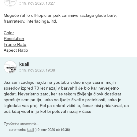
::
19. nov 2020, 13:27
Mogoče rahlo off-topic ampak zanimive razlage glede barv,
framrateov, interlacinga, itd.
Color
Resolution
Frame Rate
Aspect Ratio
kuall
::
19. nov 2020, 19:38
Jaz sem zadnjič najdu na youtubu video moje vasi in mojih
sosedov izpred 70 let nazaj v barvah!! Je blo kar neverjetno
gledat. Neverjetno zato, ker se tekom življenja človk dostikrat
sprašuje sem pa tja, kako so ljudje živeli v preteklosti, kako je
izgledala vas prej. Pol pa enkrat vidiš to, česar nisi pričakoval, da
boš kdaj videl in je kot bi potoval nazaj v času.
Zgodovina sprememb…
spremenilo:
kuall
(
19. nov 2020 ob 19:38
)