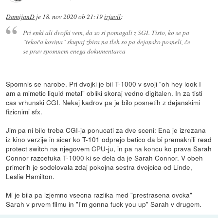
DamijanD
je
18. nov 2020 ob 21:19
izjavil
:
Pri enki ali dvojki vem, da so si pomagali z SGI. Tisto, ko se pa
"tekoča kovina" skupaj zbira na tleh so pa dejansko posneli, če
se prav spomnem enega dokumentarca
Spomnis se narobe. Pri dvojki je bil T-1000 v svoji "oh hey look I
am a mimetic liquid metal" obliki skoraj vedno digitalen. In za tisti
cas vrhunski CGI. Nekaj kadrov pa je bilo posnetih z dejanskimi
fizicnimi sfx.
Jim pa ni bilo treba CGI-ja ponucati za dve sceni: Ena je izrezana
iz kino verzije in sicer ko T-101 odprejo betico da bi premaknili read
protect switch na njegovem CPU-ju, in pa na koncu ko prava Sarah
Connor razcefuka T-1000 ki se dela da je Sarah Connor. V obeh
primerih je sodelovala zdaj pokojna sestra dvojcica od Linde,
Leslie Hamilton.
Mi je bila pa izjemno vsecna razlika med "prestrasena ovcka"
Sarah v prvem filmu in "I'm gonna fuck you up" Sarah v drugem.