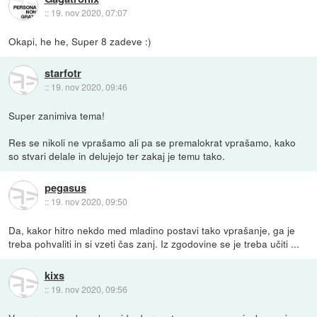
::
19. nov 2020, 07:07
Okapi, he he, Super 8 zadeve :)
starfotr
::
19. nov 2020, 09:46
Super zanimiva tema!
Res se nikoli ne vprašamo ali pa se premalokrat vprašamo, kako
so stvari delale in delujejo ter zakaj je temu tako.
pegasus
::
19. nov 2020, 09:50
Da, kakor hitro nekdo med mladino postavi tako vprašanje, ga je
treba pohvaliti in si vzeti čas zanj. Iz zgodovine se je treba učiti ...
kixs
::
19. nov 2020, 09:56