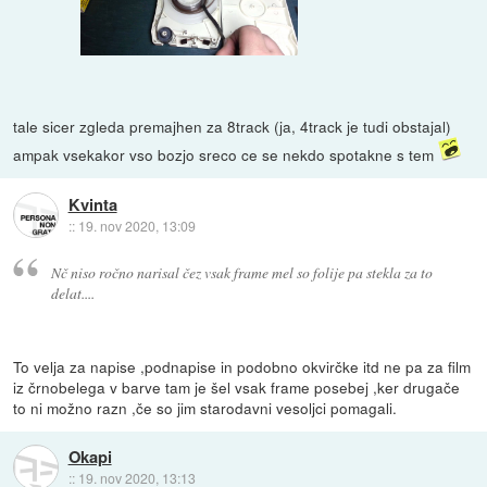
tale sicer zgleda premajhen za 8track (ja, 4track je tudi obstajal)
ampak vsekakor vso bozjo sreco ce se nekdo spotakne s tem
Kvinta
::
19. nov 2020, 13:09
Nč niso ročno narisal čez vsak frame mel so folije pa stekla za to
delat....
To velja za napise ,podnapise in podobno okvirčke itd ne pa za film
iz črnobelega v barve tam je šel vsak frame posebej ,ker drugače
to ni možno razn ,če so jim starodavni vesoljci pomagali.
Okapi
::
19. nov 2020, 13:13