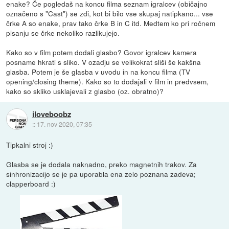
enake? Če pogledaš na koncu filma seznam igralcev (običajno
označeno s "Cast") se zdi, kot bi bilo vse skupaj natipkano... vse
črke A so enake, prav tako črke B in C itd. Medtem ko pri ročnem
pisanju se črke nekoliko razlikujejo.
Kako so v film potem dodali glasbo? Govor igralcev kamera
posname hkrati s sliko. V ozadju se velikokrat sliši še kakšna
glasba. Potem je še glasba v uvodu in na koncu filma (TV
opening/closing theme). Kako so to dodajali v film in predvsem,
kako so skliko usklajevali z glasbo (oz. obratno)?
iloveboobz
::
17. nov 2020, 07:35
Tipkalni stroj :)
Glasba se je dodala naknadno, preko magnetnih trakov. Za
sinhronizacijo se je pa uporabla ena zelo poznana zadeva;
clapperboard :)