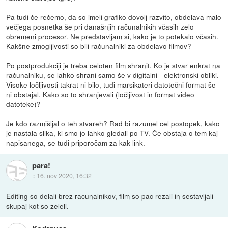
Pa tudi če rečemo, da so imeli grafiko dovolj razvito, obdelava malo
večjega posnetka še pri današnjih računalnikih včasih zelo
obremeni procesor. Ne predstavljam si, kako je to potekalo včasih.
Kakšne zmogljivosti so bili računalniki za obdelavo filmov?
Po postprodukciji je treba celoten film shranit. Ko je stvar enkrat na
računalniku, se lahko shrani samo še v digitalni - elektronski obliki.
Visoke ločljivosti takrat ni bilo, tudi marsikateri datotečni format še
ni obstajal. Kako so to shranjevali (ločljivost in format video
datoteke)?
Je kdo razmišljal o teh stvareh? Rad bi razumel cel postopek, kako
je nastala slika, ki smo jo lahko gledali po TV. Če obstaja o tem kaj
napisanega, se tudi priporočam za kak link.
para!
::
16. nov 2020, 16:32
Editing so delali brez racunalnikov, film so pac rezali in sestavljali
skupaj kot so zeleli.