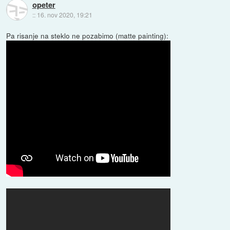
opeter
::
16. nov 2020, 19:21
Pa risanje na steklo ne pozabimo (matte painting):