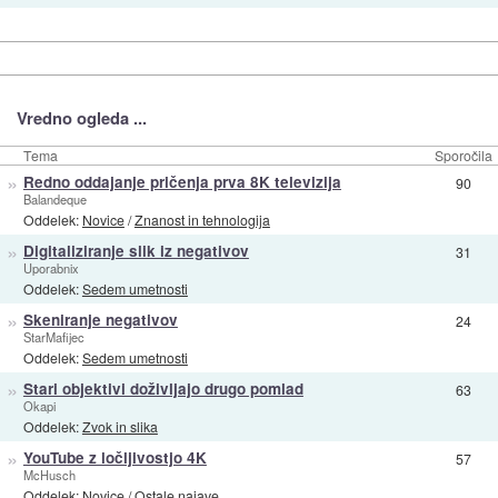
Vredno ogleda ...
Tema
Sporočila
»
Redno oddajanje pričenja prva 8K televizija
90
Balandeque
Oddelek:
Novice
/
Znanost in tehnologija
»
Digitaliziranje slik iz negativov
31
Uporabnix
Oddelek:
Sedem umetnosti
»
Skeniranje negativov
24
StarMafijec
Oddelek:
Sedem umetnosti
»
Stari objektivi doživljajo drugo pomlad
63
Okapi
Oddelek:
Zvok in slika
»
YouTube z ločljivostjo 4K
57
McHusch
Oddelek:
Novice
/
Ostale najave