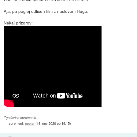
Aja, pa poglej odličen film z naslovom Hugo.
Nekaj prizorov:
Zgodovina sprememb…
spremenil:
opeter
(
16. nov 2020 ob 19:15
)