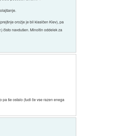
olajšanje.
rejšnje orožje je bil klasičen Kiev), pa
) čisto navdušen. Minoltin oddelek za
bo pa še ostalo (tudi če vse razen enega