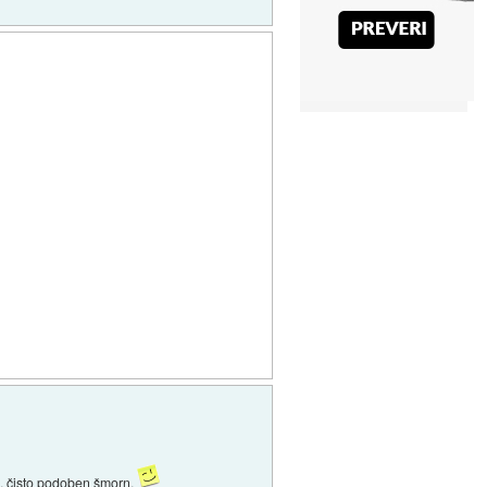
mi, čisto podoben šmorn.