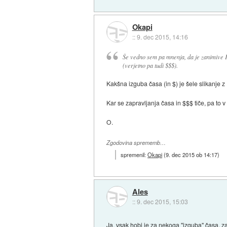
Okapi
::
9. dec 2015, 14:16
Še vedno sem pa mnenja, da je zanimive F
(verjetno pa tudi $$$).
Kakšna izguba časa (in $) je šele slikanje z
Kar se zapravljanja časa in $$$ tiče, pa to v b
O.
Zgodovina sprememb…
spremenil:
Okapi
(
9. dec 2015 ob 14:17
)
Ales
::
9. dec 2015, 15:03
Ja, vsak hobi je za nekoga "izguba" časa, za