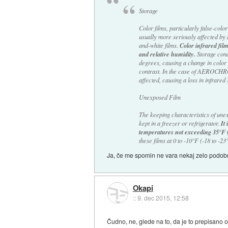
Storage
Color films, particularly false-c
usually more seriously affected by 
Color infrared film
and-white films.
and relative humidity.
Storage condi
degrees, causing a change in color 
contrast. In the case of AEROCHROM
affected, causing a loss in infrared 
Unexposed Film
The keeping characteristics of unex
It
kept in a freezer or refrigerator.
temperatures not exceeding 35°F 
these films at 0 to -10°F (-18 to -23
Ja, če me spomin ne vara nekaj zelo podobn
Okapi
::
9. dec 2015, 12:58
Čudno, ne, glede na to, da je to prepisano 