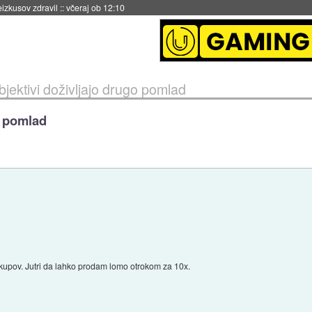
naslednji dve leti
::
včeraj ob 11:37
objektivi doživljajo drugo pomlad
o pomlad
akupov. Jutri da lahko prodam lomo otrokom za 10x.