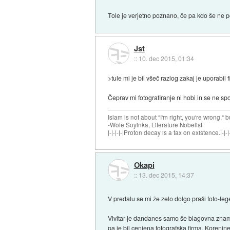
Tole je verjetno poznano, če pa kdo še ne p
Jst
::
10. dec 2015, 01:34
>tule mi je bil všeč razlog zakaj je uporabil 
Čeprav mi fotografiranje ni hobi in se ne sp
Islam is not about "I'm right, you're wrong," b
-Wole Soyinka, Literature Nobelist
|-|-|-|-|Proton decay is a tax on existence.|-|-|-
Okapi
::
13. dec 2015, 14:37
V predalu se mi že zelo dolgo praši foto-leg
Vivitar je dandanes samo še blagovna znamk
pa je bil cenjena fotografska firma. Korenin