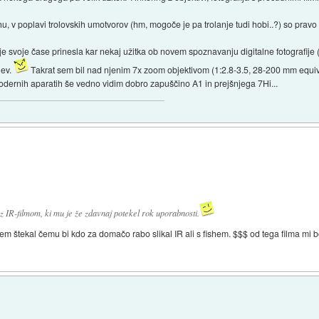
u, v poplavi trolovskih umotvorov (hm, mogoče je pa trolanje tudi hobi..?) so pravo 
je svoje čase prinesla kar nekaj užitka ob novem spoznavanju digitalne fotografije (p
jev.
Takrat sem bil nad njenim 7x zoom objektivom (1:2.8-3.5, 28-200 mm equiv.
 modernih aparatih še vedno vidim dobro zapuščino A1 in prejšnjega 7Hi...
 z IR-filmom, ki mu je že zdavnaj potekel rok uporabnosti.
sem štekal čemu bi kdo za domačo rabo slikal IR ali s fishem. $$$ od tega filma mi 