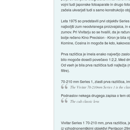
vojni tudi japonske fotoaparate in drugo fot
začela ukvarjati tudi s samo konstrukcijo obj
Leta 1975 so predstavili prvi objektiv Serie
najboljši zum neodvisnega proizvajalca, in 
zumov. Pri Vivitarju so se hvalili, da je ra
bolje rečeno Kino Precision - Kiron je bila 
Komine, Cosina in mogoče še kdo, kakovost p
Prva različica je imela enako največjo zasl
bilo mogoče doseči povečavo 1:2,2. Med dru
Od vseh je bila prva različica tudi najtežja
filtre).
70-210 mm Series 1, zlasti prva različica, i
The Vivitar 70-210mm Series 1 is the class
Podnaslov nekega drugega zapisa o tem obj
The cult classic lens
Vivitar Series 1 70-210 mm, prva različica, j
(z vzhodnonemškimi objektivi Pentacon 29m