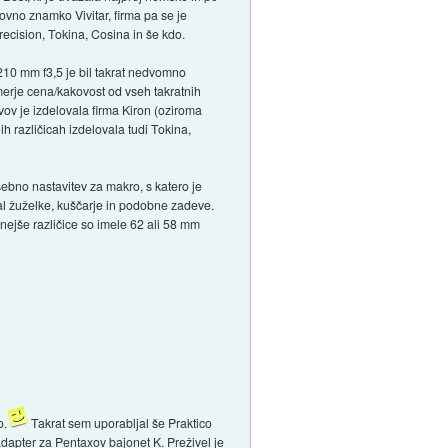
ovno znamko Vivitar, firma pa se je
Precision, Tokina, Cosina in še kdo.
-210 mm f3,5 je bil takrat nedvomno
zmerje cena/kakovost od vseh takratnih
ivov je izdelovala firma Kiron (oziroma
ih različicah izdelovala tudi Tokina,
sebno nastavitev za makro, s katero je
al žuželke, kuščarje in podobne zadeve.
snejše različice so imele 62 ali 58 mm
o.
Takrat sem uporabljal še Praktico
apter za Pentaxov bajonet K. Preživel je