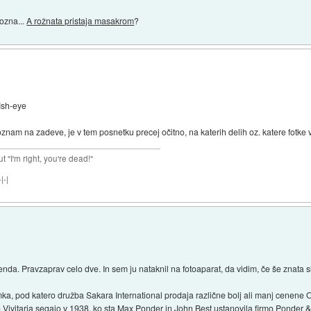
ozna...
A rožnata pristaja masakrom
?
fish-eye
oznam na zadeve, je v tem posnetku precej očitno, na katerih delih oz. katere fotke v
ut "I'm right, you're dead!"
|-|
enda. Pravzaprav celo dve. In sem ju nataknil na fotoaparat, da vidim, če še znata sl
a, pod katero družba Sakara International prodaja različne bolj ali manj cenene O
e Vivitarja segajo v 1938, ko sta Max Ponder in John Best ustanovila firmo Ponder &