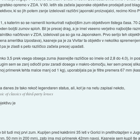
ografsko opremo v ZDA. V 60. letih sta začela japonske objektive prodajati pod blag
ektivov, ki so jih potem zanje izdelovali različni japonski proizvajalci, recimo Kino 
s 1, s katerim so se namenili konkurirati najboljšim zum objektivom tistega časa. 70
eden boljši zumov sploh. Bil je precej drag, a je imel vseeno verjetno najboljše ra
čunalniško načrtovan v ZDA, izdelovali pa so ga na Japonskem. Prvo serijo teh objekt
njena ameriška izpostava), kasneje pa je za Vivitar ta objektiv v nekoliko spremenjen
a je zlasti s peto različico začela precej upadati.
onko 3,5 prek vsega obsega zuma (kasnejše različice so imele od 2,8 do 4.0), in po
gim sem se zanj odločil prav zaradi dosega v makro-območju, ker sem precej slik
 (moj primerek tehta malce manj od 1 kg), uporabljala pa je filtre premera 67 mm (ka
ma danes že tako rekoč legendaren status, ali, kot je na netu zapisal nekdo,
ic of classics of third-party lenses
ektivu je
e bil tudi moj prvi zum. Kupljen pred kakšnimi 35 leti v Gorici in pretihotapljen v Jug
m, 50 mm in 200 mm), zato ima moj primerek 42mm navoj. Kasneje sem kupil še ad