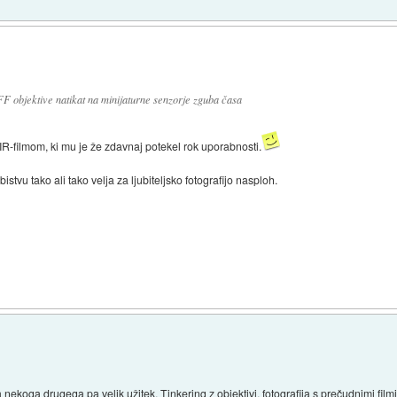
F objektive natikat na minijaturne senzorje zguba časa
 IR-filmom, ki mu je že zdavnaj potekel rok uporabnosti.
istvu tako ali tako velja za ljubiteljsko fotografijo nasploh.
 nekoga drugega pa velik užitek. Tinkering z objektivi, fotografija s prečudnimi fil