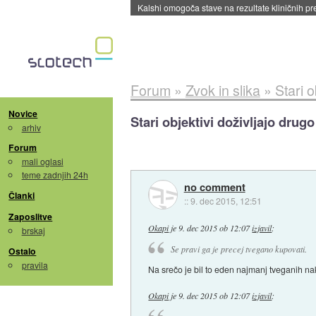
Sandisk že prodal več kot polovico SSD-jev za 
Forum
»
Zvok in slika
»
Stari 
Novice
Stari objektivi doživljajo drug
arhiv
Forum
mali oglasi
teme zadnjih 24h
no comment
Članki
::
9. dec 2015, 12:51
Zaposlitve
Okapi
je
9. dec 2015 ob 12:07
izjavil
:
brskaj
Se pravi ga je precej tvegano kupovati.
Ostalo
pravila
Na srečo je bil to eden najmanj tveganih n
Okapi
je
9. dec 2015 ob 12:07
izjavil
: