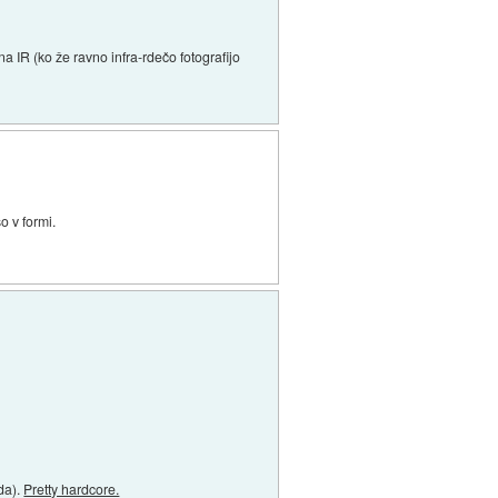
na IR (ko že ravno infra-rdečo fotografijo
o v formi.
da).
Pretty hardcore.