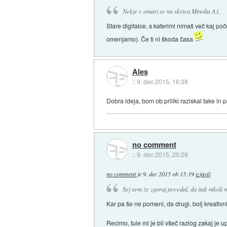
Nekje v omari se mi skriva Minolta A1,
Stare digitalce, s katerimi nimaš več kaj poč
omenjamo). Če ti ni škoda časa
Ales
::
9. dec 2015, 16:38
Dobra ideja, bom ob priliki raziskal take in 
no comment
::
9. dec 2015, 20:29
no comment
je
9. dec 2015 ob 15:19
izjavil
:
Sej sem že zgoraj povedal, da itak nikoli 
Kar pa še ne pomeni, da drugi, bolj kreativni
Recimo, tule mi je bil všeč razlog zakaj je 