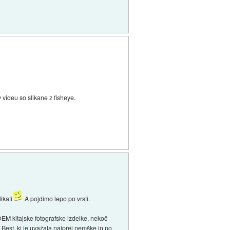
 videu so slikane z fisheye.
ikati
A pojdimo lepo po vrsti.
EM kitajske fotografske izdelke, nekoč
 Best, ki je uvažala najprej nemške in po