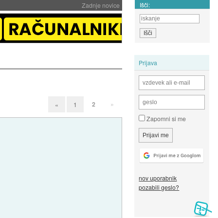
Išči:
Zadnje novice
Prijava
2
»
«
1
Zapomni si me
nov uporabnik
pozabili geslo?