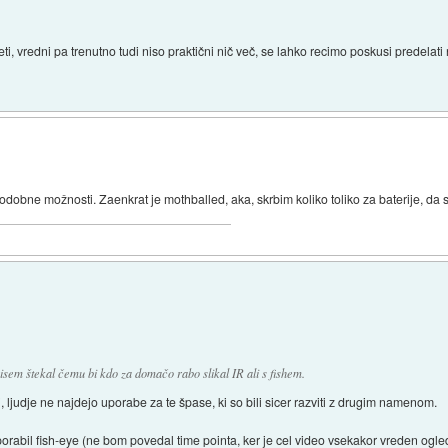
eti, vredni pa trenutno tudi niso praktični nič več, se lahko recimo poskusi predelati 
podobne možnosti. Zaenkrat je mothballed, aka, skrbim koliko toliko za baterije, da s
nisem štekal čemu bi kdo za domačo rabo slikal IR ali s fishem.
, ljudje ne najdejo uporabe za te špase, ki so bili sicer razviti z drugim namenom.
uporabil fish-eye (ne bom povedal time pointa, ker je cel video vsekakor vreden ogle