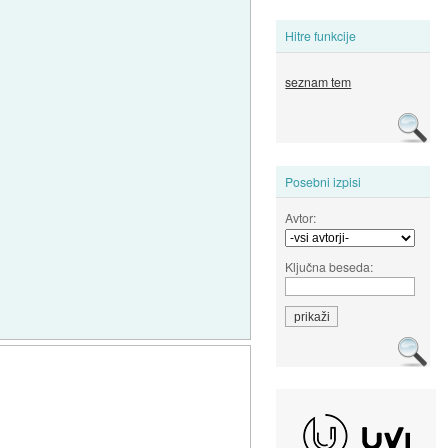
Hitre funkcije
seznam tem
Posebni izpisi
Avtor:
Ključna beseda: