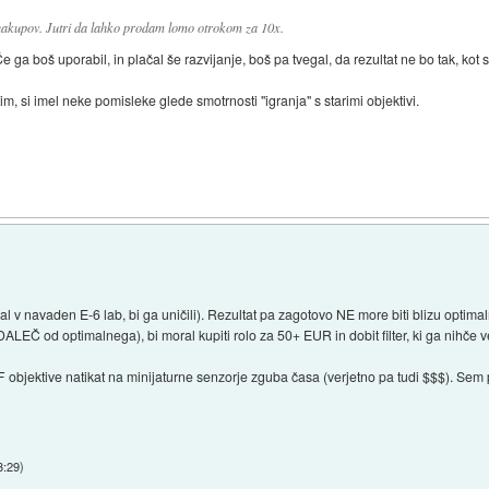
 nakupov. Jutri da lahko prodam lomo otrokom za 10x.
ga boš uporabil, in plačal še razvijanje, boš pa tvegal, da rezultat ne bo tak, kot s
, si imel neke pomisleke glede smotrnosti "igranja" s starimi objektivi.
 v navaden E-6 lab, bi ga uničili). Rezultat pa zagotovo NE more biti blizu optimalne
ALEČ od optimalnega), bi moral kupiti rolo za 50+ EUR in dobit filter, ki ga nihče v
bjektive natikat na minijaturne senzorje zguba časa (verjetno pa tudi $$$). Sem p
3:29
)