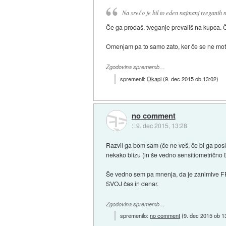
Na srečo je bil to eden najmanj tveganih
Če ga prodaš, tveganje prevališ na kupca. Če 
Omenjam pa to samo zato, ker če se ne motim
Zgodovina sprememb…
spremenil:
Okapi
(
9. dec 2015 ob 13:02
)
no comment
::
9. dec 2015, 13:28
Razvil ga bom sam (če ne veš, če bi ga poslal
nekako blizu (in še vedno sensitiometrično D
Še vedno sem pa mnenja, da je zanimive FF o
SVOJ čas in denar.
Zgodovina sprememb…
spremenilo:
no comment
(
9. dec 2015 ob 1