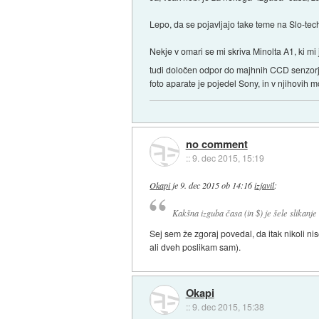
Lepo, da se pojavljajo take teme na Slo-tech
Nekje v omari se mi skriva Minolta A1, ki mi 
tudi določen odpor do majhnih CCD senzor
foto aparate je pojedel Sony, in v njihovih
no comment
::
9. dec 2015, 15:19
Okapi
je
9. dec 2015 ob 14:16
izjavil
:
Kakšna izguba časa (in $) je šele slikanje
Sej sem že zgoraj povedal, da itak nikoli ni
ali dveh poslikam sam).
Okapi
::
9. dec 2015, 15:38