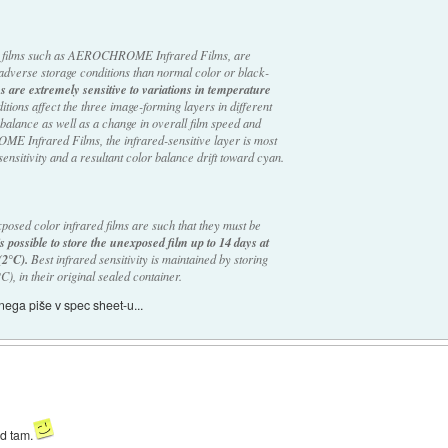
olor films such as AEROCHROME Infrared Films, are
adverse storage conditions than normal color or black-
s are extremely sensitive to variations in temperature
tions affect the three image-forming layers in different
balance as well as a change in overall film speed and
E Infrared Films, the infrared-sensitive layer is most
sensitivity and a resultant color balance drift toward cyan.
posed color infrared films are such that they must be
 is possible to store the unexposed film up to 14 days at
(2°C).
Best infrared sensitivity is maintained by storing
°C), in their original sealed container.
ega piše v spec sheet-u...
od tam.