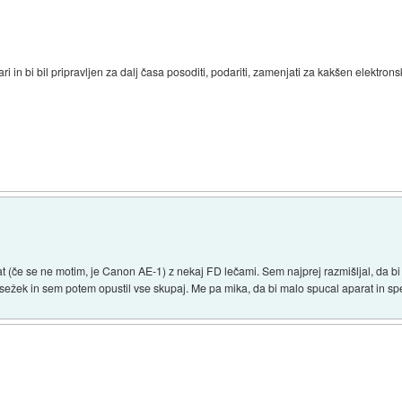
i in bi bil pripravljen za dalj časa posoditi, podariti, zamenjati za kakšen elektrons
če se ne motim, je Canon AE-1) z nekaj FD lečami. Sem najprej razmišljal, da bi si
sežek in sem potem opustil vse skupaj. Me pa mika, da bi malo spucal aparat in sp