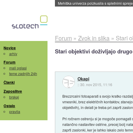
Mehiška univerza poizkusila s spletnimi sprejem
Forum
»
Zvok in slika
»
Stari 
Novice
Stari objektivi doživljajo drug
arhiv
Forum
mali oglasi
teme zadnjih 24h
Okapi
Članki
::
30. nov 2015, 11:16
Zaposlitve
Brezzrcalni fotoaparati s svojo kratko razda
brskaj
vmesniki, brez električnih kontaktov, stanej
Ostalo
objektivih), in delati je treba pri zaprti zasl
pravila
Pri ročnem ostrenju si je mogoče pomagati 
natančno nastavitev ostrine, precej bolj nat
zaprti zaslonki, ker je lahko iskalo zelo temno