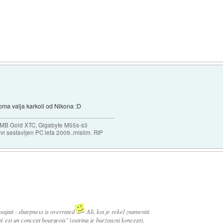
doma valja karkoli od Nikona :D
MB Gold XTC, Gigabyte M55s-s3
 sestavljen PC leta 2009..mislim. RIP
ajati - sharpness is overrated
Ali, kot je rekel znameniti
é est un concept bourgeois" (ostrina je buržoazni koncept).