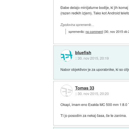
Đabe delajo minijaturne bodije, ki jih komaj
(razen redkih izjem). Tako kot Android telefon
Zgodovina sprememb…
spremenilo:
no comment
(
30. nov 2015 ob 
bluefish
::
30. nov 2015, 20:19
Nabor objektivov je za uporabnike, ki so ci
Tomas 33
::
30. nov 2015, 20:20
Okapi, imam eno Exakta MC 500 mm 1:8.0 
Ti jo posodim za nekaj časa, če te zanima.