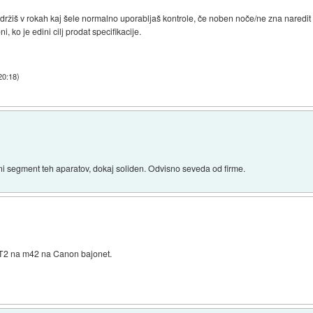
 držiš v rokah kaj šele normalno uporabljaš kontrole, če noben noče/ne zna naredit 
i, ko je edini cilj prodat specifikacije.
20:18
)
ljni segment teh aparatov, dokaj soliden. Odvisno seveda od firme.
T2 na m42 na Canon bajonet.