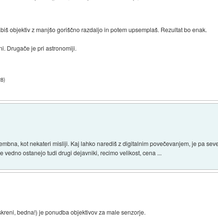
iš objektiv z manjšo goriščno razdaljo in potem upsemplaš. Rezultat bo enak.
i. Drugače je pri astronomiji.
28
)
mbna, kot nekateri misliji. Kaj lahko narediš z digitalnim povečevanjem, je pa se
še vedno ostanejo tudi drugi dejavniki, recimo velikost, cena ...
kreni, bedna!) je ponudba objektivov za male senzorje.