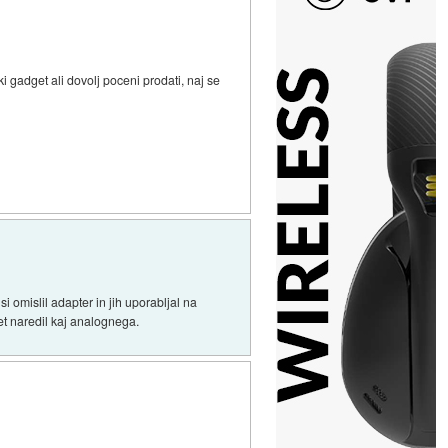
ki gadget ali dovolj poceni prodati, naj se
 omislil adapter in jih uporabljal na
et naredil kaj analognega.