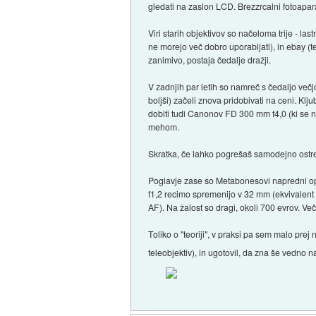
gledati na zaslon LCD. Brezzrcalni fotoapar
Viri starih objektivov so načeloma trije - la
ne morejo več dobro uporabljati), in ebay (ter
zanimivo, postaja čedalje dražji.
V zadnjih par letih so namreč s čedaljo večjo
boljši) začeli znova pridobivati na ceni. K
dobiti tudi Canonov FD 300 mm f4,0 (ki se
mehom.
Skratka, če lahko pogrešaš samodejno ostren
Poglavje zase so Metabonesovi napredni opt
f1,2 recimo spremenijo v 32 mm (ekvivalent 6
AF). Na žalost so dragi, okoli 700 evrov. V
Toliko o "teoriji", v praksi pa sem malo pr
teleobjektiv), in ugotovil, da zna še vedno n