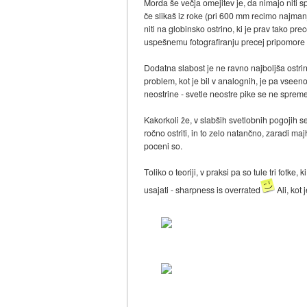
Morda še večja omejitev je, da nimajo niti sp
če slikaš iz roke (pri 600 mm recimo najmanj 
niti na globinsko ostrino, ki je prav tako pre
uspešnemu fotografiranju precej pripomore t
Dodatna slabost je ne ravno najboljša ostrina
problem, kot je bil v analognih, je pa vseen
neostrine - svetle neostre pike se ne spreme
Kakorkoli že, v slabših svetlobnih pogojih se 
ročno ostriti, in to zelo natančno, zaradi 
poceni so.
Toliko o teoriji, v praksi pa so tule tri fot
usajati - sharpness is overrated
Ali, kot