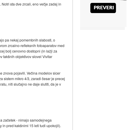
 Notri sta dve zrcali, eno večje zadaj in
imajo pa nekaj pomembnih slabosti, o
odorom zrcalno-refleksnih fotoaparatov med
ecej bolj cenovno dostopni (in lažji za
v takšnih objektivov slovel Vivitar
o se znova pojavili. Večina modelov sicer
 za sistem mikro 4/3, zaradi česar je precej
, niti slučajno ne daje slutiti, da je v
. Za začetek - nimajo samodejnega
n pred kakšnimi 15 leti tudi upokojil).