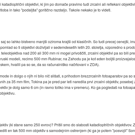
atadioptrični objektivi, ki jim po domače pravimo tudi zrcalni ali refleksni objektivi.
oba in tako "podaljša" goriščno razdaljo. Takole nekako je to videti.
 saj so lahko bistveno manjši oziroma krajši od klasičnih. So tudi precej cenejši, 
pomlad so ti objektivi doživljali v sedemdesetih letih 20. stoletja, vzporedno s pr
 teleobjektiva nad 200 ali 300 mm ni mogel privoščiti, zrcalni objektivi pa so bili pr
eni ruski modeli, recimo 500 mm Rubinar, na Zahodu pa je kot eden boljši proizvajalce
ajskem, hvalili pa so se, da so računalniško načrtovani v ZDA).
 iz mode in dolgo o njih ni bilo nič slišati, s prihodom brezzrcalnih fotoaparatov pa s
vanih za 35 mm film, Tokina pa je pred par leti naredila prvi zrcalni objektiv, posebej
tiv je dolg samo 6 cm (in ravno toliko ima v premeru). Ko ga pogledaš na fotoaparatu
objektivu.
jektiv (ki stane samo 250 evrov)? Prišli smo do slabosti katadioptričnih objektivov
iti en tak 500 mm objektiv s samodejnim ostrenjem (ki ga je potem "posvojil" Sony i