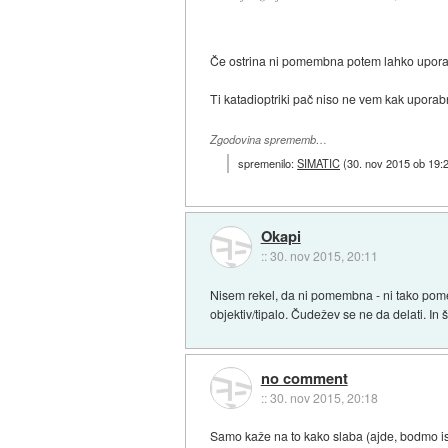
Če ostrina ni pomembna potem lahko uporab
Ti katadioptriki pač niso ne vem kak uporabn
Zgodovina sprememb…
spremenilo:
SIMATIC
(
30. nov 2015 ob 19:
Okapi
::
30. nov 2015, 20:11
Nisem rekel, da ni pomembna - ni tako pome
objektiv/tipalo. Čudežev se ne da delati. In 
no comment
::
30. nov 2015, 20:18
Samo kaže na to kako slaba (ajde, bodmo is