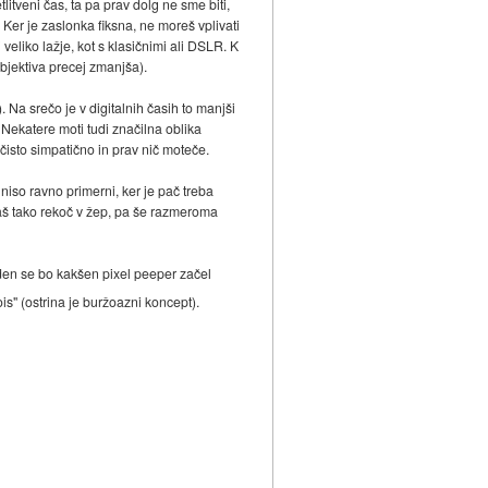
litveni čas, ta pa prav dolg ne sme biti,
. Ker je zaslonka fiksna, ne moreš vplivati
 veliko lažje, kot s klasičnimi ali DSLR. K
bjektiva precej zmanjša).
. Na srečo je v digitalnih časih to manjši
 Nekatere moti tudi značilna oblika
 čisto simpatično in prav nič moteče.
o niso ravno primerni, ker je pač treba
daš tako rekoč v žep, pa še razmeroma
Preden se bo kakšen pixel peeper začel
is" (ostrina je buržoazni koncept).