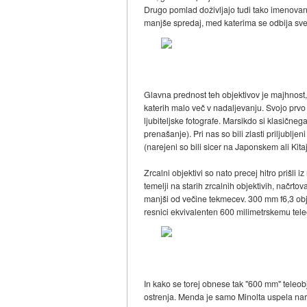
Drugo pomlad doživljajo tudi tako imenovani k
manjše spredaj, med katerima se odbija svetl
Glavna prednost teh objektivov je majhnost,
katerih malo več v nadaljevanju. Svojo prvo 
ljubiteljske fotografe. Marsikdo si klasičnega
prenašanje). Pri nas so bili zlasti priljublj
(narejeni so bili sicer na Japonskem ali Kit
Zrcalni objektivi so nato precej hitro prišli
temelji na starih zrcalnih objektivih, načrto
manjši od večine tekmecev. 300 mm f6,3 objek
resnici ekvivalenten 600 milimetrskemu tele
In kako se torej obnese tak "600 mm" teleob
ostrenja. Menda je samo Minolta uspela nared