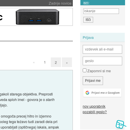
Išči:
Zadnje novice
Prijava
«
1
2
»
Zapomni si me
akoli starega objektiva. Preprosti
eveda sploh imel - govora je o
starih
ljajo.
nov uporabnik
pozabili geslo?
 omogoča precej hitro in izjemno
oleg tega težavo tudi zaradi dela pri
reš uporabljati (optičnega) iskala, ampak