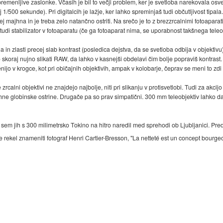
remenljive zaslonke. Včasih je bil to večji problem, ker je svetloba narekovala osvet
1/500 sekunde). Pri digitalcih je lažje, ker lahko spreminjaš tudi občutljivost tipala
cej majhna in je treba zelo natančno ostriti. Na srečo je to z brezzrcalnimi fotoaparati
udi stabilizator v fotoaparatu (če ga fotoaparat nima, se uporabnost takšnega teleo
 in zlasti precej slab kontrast (posledica dejstva, da se svetloba odbija v objektivu)
o skoraj nujno slikati RAW, da lahko v kasnejši obdelavi čim bolje popraviš kontrast.
nijo v krogce, kot pri običajnih objektivih, ampak v kolobarje, čeprav se meni to zdi
zrcalni objektivi ne znajdejo najbolje, niti pri slikanju v protisvetlobi. Tudi za akcij
majhne globinske ostrine. Drugače pa so prav simpatični. 300 mm teleobjektiv lahko 
ke, ki sem jih s 300 milimetrsko Tokino na hitro naredil med sprehodi ob Ljubljanici. 
 je rekel znameniti fotograf Henri Cartier-Bresson, "La netteté est un concept bourgeo