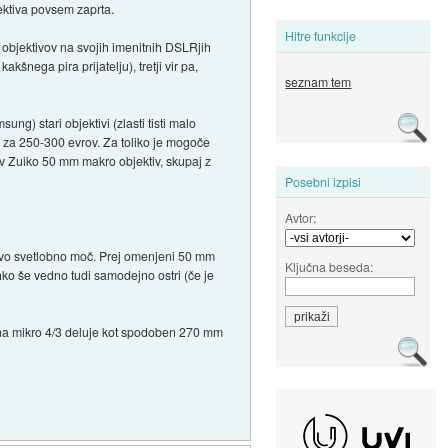
jektiva povsem zaprta.
Hitre funkcije
ih objektivov na svojih imenitnih DSLRjih
akšnega pira prijatelju), tretji vir pa,
seznam tem
ng) stari objektivi (zlasti tisti malo
2 za 250-300 evrov. Za toliko je mogoče
v Zuiko 50 mm makro objektiv, skupaj z
Posebni izpisi
Avtor:
govo svetlobno moč. Prej omenjeni 50 mm
Ključna beseda:
ahko še vedno tudi samodejno ostri (če je
ki na mikro 4/3 deluje kot spodoben 270 mm