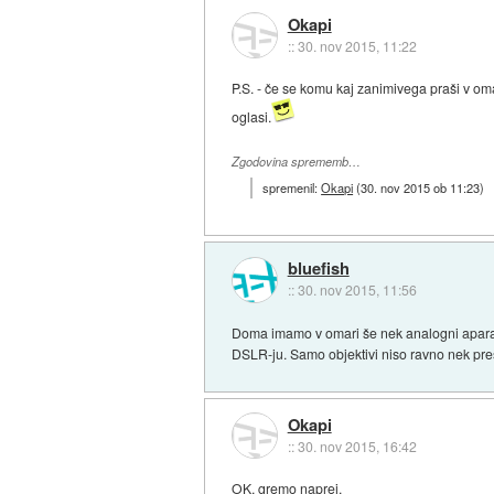
Okapi
::
30. nov 2015, 11:22
P.S. - če se komu kaj zanimivega praši v omar
oglasi.
Zgodovina sprememb…
spremenil:
Okapi
(
30. nov 2015 ob 11:23
)
bluefish
::
30. nov 2015, 11:56
Doma imamo v omari še nek analogni aparat (
DSLR-ju. Samo objektivi niso ravno nek pre
Okapi
::
30. nov 2015, 16:42
OK, gremo naprej.