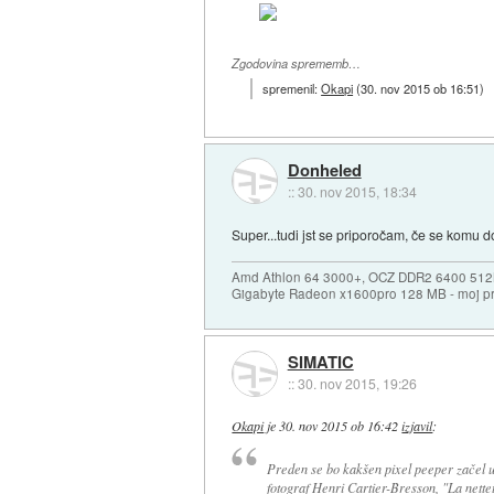
Zgodovina sprememb…
spremenil:
Okapi
(
30. nov 2015 ob 16:51
)
Donheled
::
30. nov 2015, 18:34
Super...tudi jst se priporočam, če se komu 
Amd Athlon 64 3000+, OCZ DDR2 6400 512
Gigabyte Radeon x1600pro 128 MB - moj prvi
SIMATIC
::
30. nov 2015, 19:26
Okapi
je
30. nov 2015 ob 16:42
izjavil
:
Preden se bo kakšen pixel peeper začel us
fotograf Henri Cartier-Bresson, "La nettet