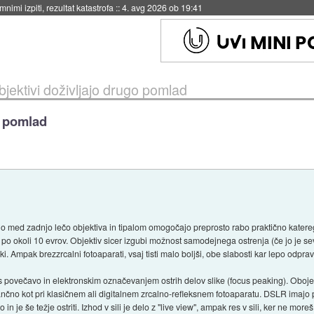
nimi izpiti, rezultat katastrofa
::
4. avg 2026 ob 19:41
objektivi doživljajo drugo pomlad
o pomlad
ljo med zadnjo lečo objektiva in tipalom omogočajo preprosto rabo praktično katereg
o po okoli 10 evrov. Objektiv sicer izgubi možnost samodejnega ostrenja (če jo je s
onki. Ampak brezzrcalni fotoaparati, vsaj tisti malo boljši, obe slabosti kar lepo odprav
s povečavo in elektronskim označevanjem ostrih delov slike (focus peaking). Oboje
ančno kot pri klasičnem ali digitalnem zrcalno-refleksnem fotoaparatu. DSLR imajo p
 in je še težje ostriti. Izhod v sili je delo z "live view", ampak res v sili, ker ne mo