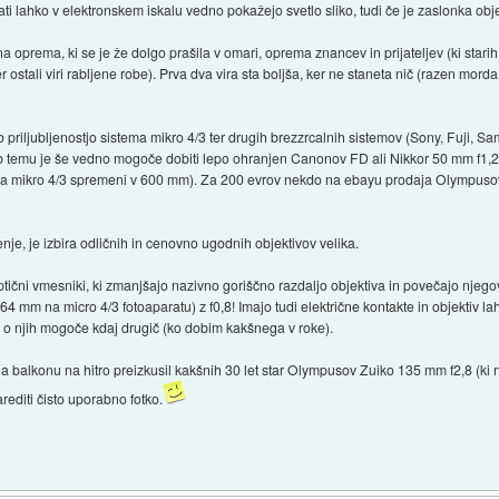
ati lahko v elektronskem iskalu vedno pokažejo svetlo sliko, tudi če je zaslonka ob
stna oprema, ki se je že dolgo prašila v omari, oprema znancev in prijateljev (ki star
 ostali viri rabljene robe). Prva dva vira sta boljša, ker ne staneta nič (razen morda k
 priljubljenostjo sistema mikro 4/3 ter drugih brezzrcalnih sistemov (Sony, Fuji, Samsu
ljub temu je še vedno mogoče dobiti lepo ohranjen Canonov FD ali Nikkor 50 mm f1,
 na mikro 4/3 spremeni v 600 mm). Za 200 evrov nekdo na ebayu prodaja Olympuso
je, je izbira odličnih in cenovno ugodnih objektivov velika.
ični vmesniki, ki zmanjšajo nazivno goriščno razdaljo objektiva in povečajo nje
4 mm na micro 4/3 fotoaparatu) z f0,8! Imajo tudi električne kontakte in objektiv l
eč o njih mogoče kdaj drugič (ko dobim kakšnega v roke).
ej na balkonu na hitro preizkusil kakšnih 30 let star Olympusov Zuiko 135 mm f2,8 (
arediti čisto uporabno fotko.