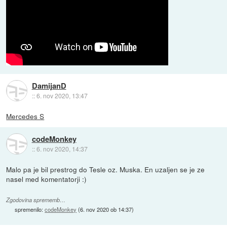
DamijanD
::
6. nov 2020, 13:47
Mercedes S
codeMonkey
::
6. nov 2020, 14:37
Malo pa je bil prestrog do Tesle oz. Muska. En uzaljen se je ze
nasel med komentatorji :)
Zgodovina sprememb…
spremenilo:
codeMonkey
(
6. nov 2020 ob 14:37
)