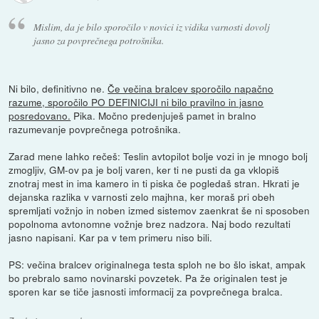
Mislim, da je bilo sporočilo v novici iz vidika varnosti dovolj
jasno za povprečnega potrošnika.
Ni bilo, definitivno ne.
Če večina bralcev sporočilo napačno
razume, sporočilo PO DEFINICIJI ni bilo pravilno in jasno
posredovano.
Pika. Močno predenjuješ pamet in bralno
razumevanje povprečnega potrošnika.
Zarad mene lahko rečeš: Teslin avtopilot bolje vozi in je mnogo bolj
zmogljiv, GM-ov pa je bolj varen, ker ti ne pusti da ga vklopiš
znotraj mest in ima kamero in ti piska če pogledaš stran. Hkrati je
dejanska razlika v varnosti zelo majhna, ker moraš pri obeh
spremljati vožnjo in noben izmed sistemov zaenkrat še ni sposoben
popolnoma avtonomne vožnje brez nadzora. Naj bodo rezultati
jasno napisani. Kar pa v tem primeru niso bili.
PS: večina bralcev originalnega testa sploh ne bo šlo iskat, ampak
bo prebralo samo novinarski povzetek. Pa že originalen test je
sporen kar se tiče jasnosti imformacij za povprečnega bralca.