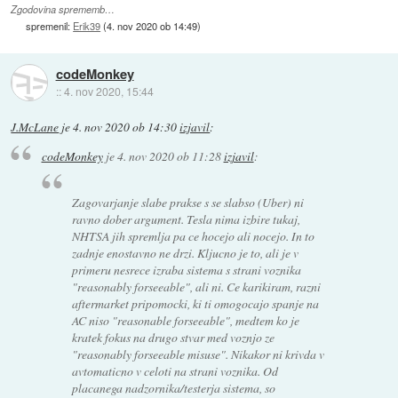
Zgodovina sprememb…
spremenil:
Erik39
(
4. nov 2020 ob 14:49
)
codeMonkey
::
4. nov 2020, 15:44
J.McLane
je
4. nov 2020 ob 14:30
izjavil
:
codeMonkey
je
4. nov 2020 ob 11:28
izjavil
:
Zagovarjanje slabe prakse s se slabso (Uber) ni
ravno dober argument. Tesla nima izbire tukaj,
NHTSA jih spremlja pa ce hocejo ali nocejo. In to
zadnje enostavno ne drzi. Kljucno je to, ali je v
primeru nesrece izraba sistema s strani voznika
"reasonably forseeable", ali ni. Ce karikiram, razni
aftermarket pripomocki, ki ti omogocajo spanje na
AC niso "reasonable forseeable", medtem ko je
kratek fokus na drugo stvar med voznjo ze
"reasonably forseeable misuse". Nikakor ni krivda v
avtomaticno v celoti na strani voznika. Od
placanega nadzornika/testerja sistema, so