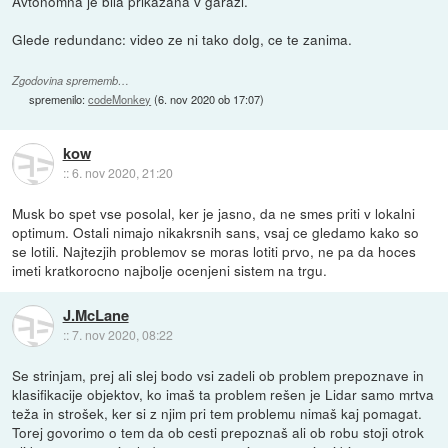
Avtonomna je bila prikazana v garazi.
Glede redundanc: video ze ni tako dolg, ce te zanima.
Zgodovina sprememb…
spremenilo:
codeMonkey
(
6. nov 2020 ob 17:07
)
kow
::
6. nov 2020, 21:20
Musk bo spet vse posolal, ker je jasno, da ne smes priti v lokalni
optimum. Ostali nimajo nikakrsnih sans, vsaj ce gledamo kako so
se lotili. Najtezjih problemov se moras lotiti prvo, ne pa da hoces
imeti kratkorocno najbolje ocenjeni sistem na trgu.
J.McLane
::
7. nov 2020, 08:22
Se strinjam, prej ali slej bodo vsi zadeli ob problem prepoznave in
klasifikacije objektov, ko imaš ta problem rešen je Lidar samo mrtva
teža in strošek, ker si z njim pri tem problemu nimaš kaj pomagat.
Torej govorimo o tem da ob cesti prepoznaš ali ob robu stoji otrok