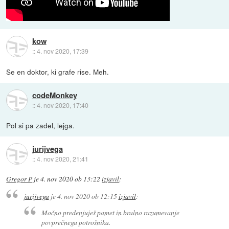
kow
::
4. nov 2020, 17:39
Se en doktor, ki grafe rise. Meh.
codeMonkey
::
4. nov 2020, 17:40
Pol si pa zadel, lejga.
jurijvega
::
4. nov 2020, 21:41
Gregor P
je
4. nov 2020 ob 13:22
izjavil
:
jurijvega
je
4. nov 2020 ob 12:15
izjavil
:
Močno predenjuješ pamet in bralno razumevanje
povprečnega potrošnika.