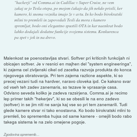
"hackerji" od Comma.ai in Cadillac v Super Cruise, ne vem
zakaj se jo Tesla otepa, po mojem čakajo da jih nekdo prisili, ker
kamero, ki snema voznika imajo že v avtu. In ko bodo birokratski
mlini to premleli in zapovedali Tesli da mora s kamero
spremljat, bodo oni elegantno spustili OTA in kar naenkrat bodo
lahko dodajali dodatne funkcije svojemu sistemu. Konkurenca
pa spet v jok in na drevo.
Malenkost se poenostavljas stvari. Softver pri kriticnih funkcijah ni
obicajen softver. Je v resnici en majhen del "system engineeringa",
ki zajema cel zivljenski cikel od zacetka razvoja produkta do konca
njegovega obratovanja. Pri tem zajema razlicne aspekte, ki so
precej vezani tudi na hardver, naravo cloveka ipd. Ce kaksno svar
od vseh teh zadev zanemaris, so tezave le vprasanje casa.
Odvisno seveda koliko je zadeva razsirjena. Comma.ai je recimo
lep primer takih "hekerjev", ki so se obesili le na eno zadevo
(softver) in se jim niti ne sanja kaj vse so pri tem zanemarili. Tudi
glede kamere stvar ni tako enostavna. Ko bodo birokratski mlini to
premleli, bo sprememba hujsa od same kamere - omejili bodo rabo
takega sistema le na zelo omejene pogoje.
Zgodovina sprememb…