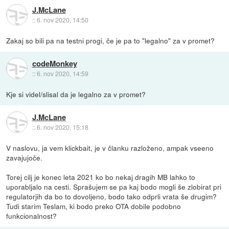
J.McLane
::
6. nov 2020, 14:50
Zakaj so bili pa na testni progi, če je pa to "legalno" za v promet?
codeMonkey
::
6. nov 2020, 14:59
Kje si videl/slisal da je legalno za v promet?
J.McLane
::
6. nov 2020, 15:18
V naslovu, ja vem klickbait, je v članku razloženo, ampak vseeno
zavajujoče.
Torej cilj je konec leta 2021 ko bo nekaj dragih MB lahko to
uporabljalo na cesti. Sprašujem se pa kaj bodo mogli še zlobirat pri
regulatorjih da bo to dovoljeno, bodo tako odprli vrata še drugim?
Tudi starim Teslam, ki bodo preko OTA dobile podobno
funkcionalnost?