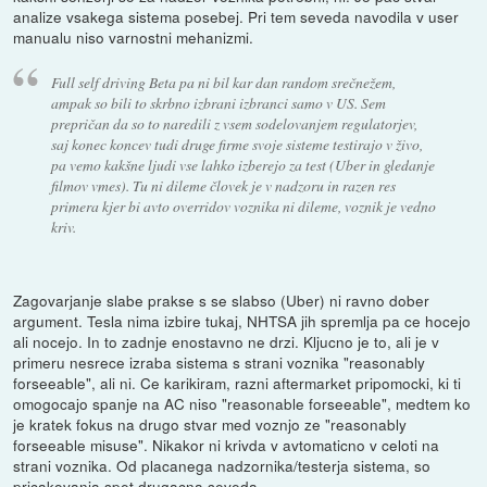
analize vsakega sistema posebej. Pri tem seveda navodila v user
manualu niso varnostni mehanizmi.
Full self driving Beta pa ni bil kar dan random srečnežem,
ampak so bili to skrbno izbrani izbranci samo v US. Sem
prepričan da so to naredili z vsem sodelovanjem regulatorjev,
saj konec koncev tudi druge firme svoje sisteme testirajo v živo,
pa vemo kakšne ljudi vse lahko izberejo za test (Uber in gledanje
filmov vmes). Tu ni dileme človek je v nadzoru in razen res
primera kjer bi avto overridov voznika ni dileme, voznik je vedno
kriv.
Zagovarjanje slabe prakse s se slabso (Uber) ni ravno dober
argument. Tesla nima izbire tukaj, NHTSA jih spremlja pa ce hocejo
ali nocejo. In to zadnje enostavno ne drzi. Kljucno je to, ali je v
primeru nesrece izraba sistema s strani voznika "reasonably
forseeable", ali ni. Ce karikiram, razni aftermarket pripomocki, ki ti
omogocajo spanje na AC niso "reasonable forseeable", medtem ko
je kratek fokus na drugo stvar med voznjo ze "reasonably
forseeable misuse". Nikakor ni krivda v avtomaticno v celoti na
strani voznika. Od placanega nadzornika/testerja sistema, so
pricakovanja spet drugacna seveda.