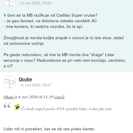
::
6. nov 2020, 16:20
V čem se ta MB razlikuje od Cadilac Super cruise?
- Je geo-fenced, na določene odseke nemških AC
- Ima kamero, ki nadzira voznika, če ta spi
Zmogljivost je morda boljša ampak v osnovi je to ista stvar, daleč
od avtonomne vožnje.
Pa glede redundanc, ali ima ta MB morda dva "draga" Lidar
senzorja v nosu? Redundance se pri neki ceni končajo, zanimivo,
a ni?
Qcube
::
6. nov 2020, 16:47
Okapi
je
6. nov 2020 ob 15:29
izjavil
:
Če bodo uspeli preko OTA vgraditi lidar, svaka jim čast.
Lidar niti ni potreben, ker se da vse preko kamer.