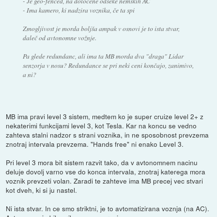
- Je geo-fenced, na določene odseke nemških AC
- Ima kamero, ki nadzira voznika, če ta spi
Zmogljivost je morda boljša ampak v osnovi je to ista stvar,
daleč od avtonomne vožnje.
Pa glede redundanc, ali ima ta MB morda dva "draga" Lidar
senzorja v nosu? Redundance se pri neki ceni končajo, zanimivo,
a ni?
MB ima pravi level 3 sistem, medtem ko je super cruize level 2+ z
nekaterimi funkcijami level 3, kot Tesla. Kar na koncu se vedno
zahteva stalni nadzor s strani voznika, in ne sposobnost prevzema
znotraj intervala prevzema. "Hands free" ni enako Level 3.
Pri level 3 mora bit sistem razvit tako, da v avtonomnem nacinu
deluje dovolj varno vse do konca intervala, znotraj katerega mora
voznik prevzeti volan. Zaradi te zahteve ima MB precej vec stvari
kot dveh, ki si ju nastel.
Ni ista stvar. In ce smo striktni, je to avtomatizirana voznja (na AC).