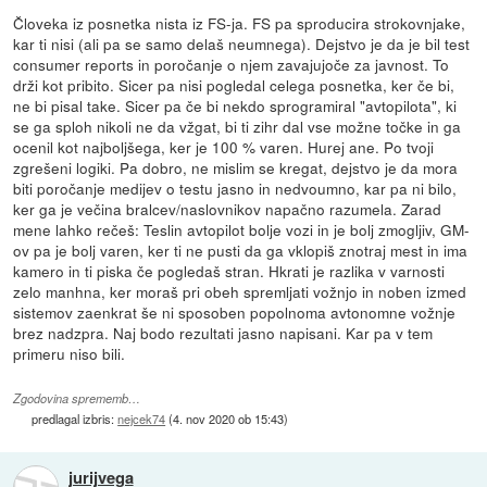
Človeka iz posnetka nista iz FS-ja. FS pa sproducira strokovnjake,
kar ti nisi (ali pa se samo delaš neumnega). Dejstvo je da je bil test
consumer reports in poročanje o njem zavajujoče za javnost. To
drži kot pribito. Sicer pa nisi pogledal celega posnetka, ker če bi,
ne bi pisal take. Sicer pa če bi nekdo sprogramiral "avtopilota", ki
se ga sploh nikoli ne da vžgat, bi ti zihr dal vse možne točke in ga
ocenil kot najboljšega, ker je 100 % varen. Hurej ane. Po tvoji
zgrešeni logiki. Pa dobro, ne mislim se kregat, dejstvo je da mora
biti poročanje medijev o testu jasno in nedvoumno, kar pa ni bilo,
ker ga je večina bralcev/naslovnikov napačno razumela. Zarad
mene lahko rečeš: Teslin avtopilot bolje vozi in je bolj zmogljiv, GM-
ov pa je bolj varen, ker ti ne pusti da ga vklopiš znotraj mest in ima
kamero in ti piska če pogledaš stran. Hkrati je razlika v varnosti
zelo manhna, ker moraš pri obeh spremljati vožnjo in noben izmed
sistemov zaenkrat še ni sposoben popolnoma avtonomne vožnje
brez nadzpra. Naj bodo rezultati jasno napisani. Kar pa v tem
primeru niso bili.
Zgodovina sprememb…
predlagal izbris:
nejcek74
(
4. nov 2020 ob 15:43
)
jurijvega