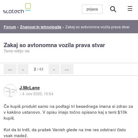
☰
Forum
»
Znanost in tehnologija
»
Zakaj so avtonomna vozila prava stvar
Zakaj so avtonomna vozila prava stvar
Temo vidijo: vsi
2
/ 43
««
«
»
»»
J.McLane
::
4. nov 2020, 10:54
Če kupiš produkt samo na podlagi tri besednega imena si zdrav za
v kakšno ustanovo. V opisu imajo točno opisano kaj s temi $10k
kupiš.
Kot da bi trdil, da prašek Vanish glede na ime res odstrani čisto
vsak madež.