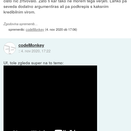
cisto nic zrtvovalo. Zato ti kar tako ne morem tega verjeti. Lahko pa
seveda dodatno argumentiras ali pa podkrepis s kaksnim
kredibilnim virom.
Zgodovina sprememb…
spremenilo:
codeMonkey
(
4. nov 2020 ob 17:06
)
codeMonkey
::
4. nov 2020, 17:22
Uf, tole zgleda super na to temo: