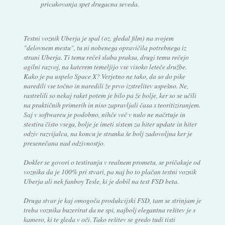
pricakovanja spet drugacna seveda.
Testni voznik Uberja je spal (oz. gledal film) na svojem
"delovnem mestu", tu ni nobenega opravičila potrebnega iz
strani Uberja. Ti temu rečeš slaba praksa, drugi temu rečejo
agilni razvoj, na katerem temeljijo vse visoko leteče družbe.
Kako je pa uspelo Space X? Verjetno ne tako, da so do pike
naredili vse točno in naredili že prvo izstrelitev uspešno. Ne,
rastrelili so nekaj raket potem je bilo pa že bolje, ker so se učili
na praktičnih primerih in niso zapravljali časa s teoritiziranjem.
Saj v softwareu je podobno, nihče več v nulo ne načrtuje in
stestira čisto vsega, bolje je imeti sistem za hiter update in hiter
odziv razvijalca, na koncu je stranka še bolj zadovoljna ker je
presenečana nad odzivnostjo.
Dokler se govori o testiranju v realnem prometu, se pričakuje od
voznika da je 100% pri stvari, pa naj bo to plačan testni voznik
Uberja ali nek fanboy Tesle, ki je dobil na test FSD beta.
Druga stvar je kaj omogoča produkcijski FSD, tam se strinjam je
treba voznika buzerirat da ne spi, najbolj elegantna rešitev je s
kamero, ki te gleda v oči. Tako rešitev se gredo tudi tisti