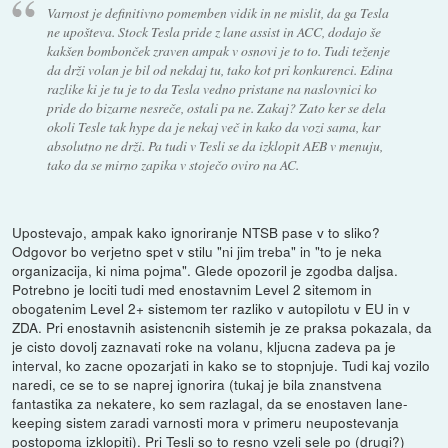
Varnost je definitivno pomemben vidik in ne mislit, da ga Tesla
ne upošteva. Stock Tesla pride z lane assist in ACC, dodajo še
kakšen bombonček zraven ampak v osnovi je to to. Tudi teženje
da drži volan je bil od nekdaj tu, tako kot pri konkurenci. Edina
razlike ki je tu je to da Tesla vedno pristane na naslovnici ko
pride do bizarne nesreče, ostali pa ne. Zakaj? Zato ker se dela
okoli Tesle tak hype da je nekaj več in kako da vozi sama, kar
absolutno ne drži. Pa tudi v Tesli se da izklopit AEB v menuju,
tako da se mirno zapika v stoječo oviro na AC.
Upostevajo, ampak kako ignoriranje NTSB pase v to sliko?
Odgovor bo verjetno spet v stilu "ni jim treba" in "to je neka
organizacija, ki nima pojma". Glede opozoril je zgodba daljsa.
Potrebno je lociti tudi med enostavnim Level 2 sitemom in
obogatenim Level 2+ sistemom ter razliko v autopilotu v EU in v
ZDA. Pri enostavnih asistencnih sistemih je ze praksa pokazala, da
je cisto dovolj zaznavati roke na volanu, kljucna zadeva pa je
interval, ko zacne opozarjati in kako se to stopnjuje. Tudi kaj vozilo
naredi, ce se to se naprej ignorira (tukaj je bila znanstvena
fantastika za nekatere, ko sem razlagal, da se enostaven lane-
keeping sistem zaradi varnosti mora v primeru neupostevanja
postopoma izklopiti). Pri Tesli so to resno vzeli sele po (drugi?)