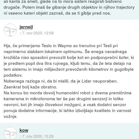
ali kanta za smeti, glede na to mora sistem reagirati bistveno
drugače. Potem imaš še gibanje drugih objektov in njihov trajectory
ni vseeno kateri objekt zaznaš, da se ti giblje pred nos.
jernejl
::
7. nov 2020, 12:58
Hja, če primerjamo Teslo in Waymo so trenutno pri Tesli pri
neprimerno slabšem lokalnem optimumu. Še enega navadnega
krožišča niso sposobni prevoziti bolje kot en podpovprečni šofer, ki
je predtem popil dva litra rujnega, kljub temu, da že leta delajo na
tem sistemu in imajo milijavžent prevoženih kilometrov in gugolbyte
podatkov.
Nobenega razloga ni, da bi mislili, da je Lidar neuporaben.
Zaenkrat bolj kaže obratno.
Na koncu bo morda dovolj humanoidni robot z dvema premičnima
kamerama in mikrofonoma ter še par drugimi senzorji in toliko
nevroni, kot jih imajo človekovi možgani, a vsak dodatni senzor
ponuja dodatne informacije, ki lahko izboljšajo kvaliteto in varnost
vožnje.
kow
::
7. nov 2020, 15:29