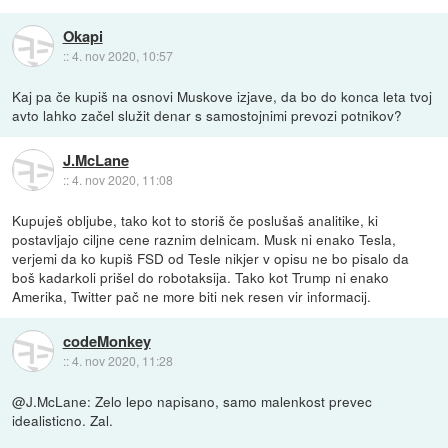
Okapi
::
4. nov 2020, 10:57
Kaj pa če kupiš na osnovi Muskove izjave, da bo do konca leta tvoj
avto lahko začel služit denar s samostojnimi prevozi potnikov?
J.McLane
::
4. nov 2020, 11:08
Kupuješ obljube, tako kot to storiš če poslušaš analitike, ki
postavljajo ciljne cene raznim delnicam. Musk ni enako Tesla,
verjemi da ko kupiš FSD od Tesle nikjer v opisu ne bo pisalo da
boš kadarkoli prišel do robotaksija. Tako kot Trump ni enako
Amerika, Twitter pač ne more biti nek resen vir informacij.
codeMonkey
::
4. nov 2020, 11:28
@J.McLane: Zelo lepo napisano, samo malenkost prevec
idealisticno. Zal.