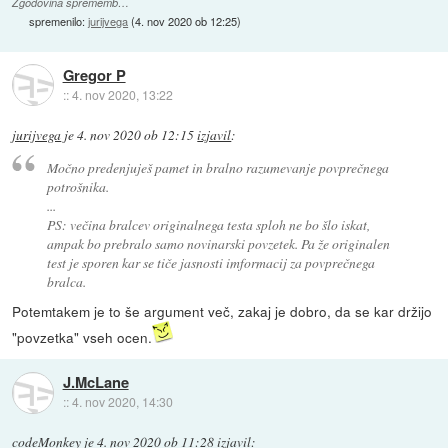
Zgodovina sprememb…
spremenilo:
jurijvega
(
4. nov 2020 ob 12:25
)
Gregor P
::
4. nov 2020, 13:22
jurijvega
je
4. nov 2020 ob 12:15
izjavil
:
Močno predenjuješ pamet in bralno razumevanje povprečnega
potrošnika.
...
PS: večina bralcev originalnega testa sploh ne bo šlo iskat,
ampak bo prebralo samo novinarski povzetek. Pa že originalen
test je sporen kar se tiče jasnosti imformacij za povprečnega
bralca.
Potemtakem je to še argument več, zakaj je dobro, da se kar držijo
"povzetka" vseh ocen.
J.McLane
::
4. nov 2020, 14:30
codeMonkey
je
4. nov 2020 ob 11:28
izjavil
: