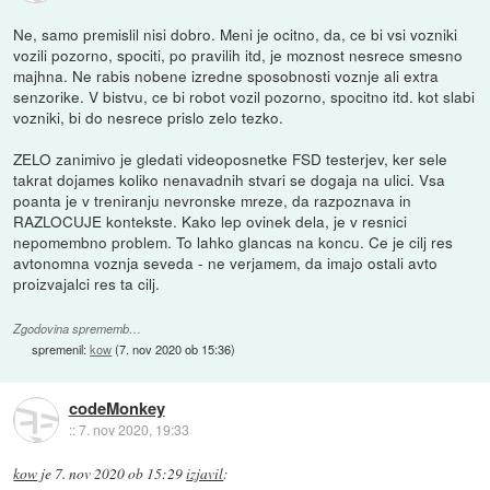
Ne, samo premislil nisi dobro. Meni je ocitno, da, ce bi vsi vozniki
vozili pozorno, spociti, po pravilih itd, je moznost nesrece smesno
majhna. Ne rabis nobene izredne sposobnosti voznje ali extra
senzorike. V bistvu, ce bi robot vozil pozorno, spocitno itd. kot slabi
vozniki, bi do nesrece prislo zelo tezko.
ZELO zanimivo je gledati videoposnetke FSD testerjev, ker sele
takrat dojames koliko nenavadnih stvari se dogaja na ulici. Vsa
poanta je v treniranju nevronske mreze, da razpoznava in
RAZLOCUJE kontekste. Kako lep ovinek dela, je v resnici
nepomembno problem. To lahko glancas na koncu. Ce je cilj res
avtonomna voznja seveda - ne verjamem, da imajo ostali avto
proizvajalci res ta cilj.
Zgodovina sprememb…
spremenil:
kow
(
7. nov 2020 ob 15:36
)
codeMonkey
::
7. nov 2020, 19:33
kow
je
7. nov 2020 ob 15:29
izjavil
: