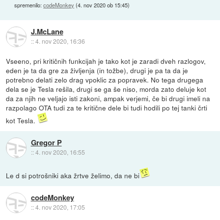
spremenilo:
codeMonkey
(
4. nov 2020 ob 15:45
)
J.McLane
::
4. nov 2020, 16:36
Vseeno, pri kritičnih funkcijah je tako kot je zaradi dveh razlogov,
eden je ta da gre za življenja (in tožbe), drugi je pa ta da je
potrebno delati zelo drag vpoklic za popravek. No tega drugega
dela se je Tesla rešila, drugi se ga še niso, morda zato deluje kot
da za njih ne veljajo isti zakoni, ampak verjemi, če bi drugi imeli na
razpolago OTA tudi za te kritične dele bi tudi hodili po tej tanki črti
kot Tesla.
Gregor P
::
4. nov 2020, 16:55
Le d si potrošniki aka žrtve želimo, da ne bi
codeMonkey
::
4. nov 2020, 17:05