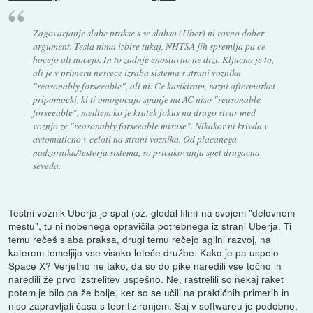
Zagovarjanje slabe prakse s se slabso (Uber) ni ravno dober
argument. Tesla nima izbire tukaj, NHTSA jih spremlja pa ce
hocejo ali nocejo. In to zadnje enostavno ne drzi. Kljucno je to,
ali je v primeru nesrece izraba sistema s strani voznika
"reasonably forseeable", ali ni. Ce karikiram, razni aftermarket
pripomocki, ki ti omogocajo spanje na AC niso "reasonable
forseeable", medtem ko je kratek fokus na drugo stvar med
voznjo ze "reasonably forseeable misuse". Nikakor ni krivda v
avtomaticno v celoti na strani voznika. Od placanega
nadzornika/testerja sistema, so pricakovanja spet drugacna
seveda.
Testni voznik Uberja je spal (oz. gledal film) na svojem "delovnem
mestu", tu ni nobenega opravičila potrebnega iz strani Uberja. Ti
temu rečeš slaba praksa, drugi temu rečejo agilni razvoj, na
katerem temeljijo vse visoko leteče družbe. Kako je pa uspelo
Space X? Verjetno ne tako, da so do pike naredili vse točno in
naredili že prvo izstrelitev uspešno. Ne, rastrelili so nekaj raket
potem je bilo pa že bolje, ker so se učili na praktičnih primerih in
niso zapravljali časa s teoritiziranjem. Saj v softwareu je podobno,