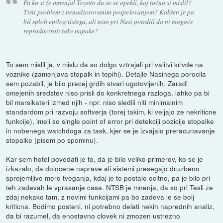
Pa ko si že omenjal Toyoto da so se opekli, kaj točno si mislil?
Tisti problem z nenadzorovanim pospeševanjem? Kakšen je pa
bil sploh epilog tistega, ali niso pri Nasi potrdili da ni mogoče
reproducirati take napake?
To sem mislil ja, v mislu da so dolgo vztrajali pri valitvi krivde na
voznike (zamenjava stopalk in tepihi). Detajle Nasinega porocila
sem pozabil, je bilo precej grdih stvari ugotovljenih. Zaradi
omejenih sredstev niso prisli do konkretnega razloga, lahko pa bi
bil marsikateri izmed njih - npr. niso sledili niti minimalnim
standardom pri razvoju softverja (torej takim, ki veljajo ze nekriticne
funkcije), imeli so single point of error pri detekciji pozicije stopalke
in nobenega watchdoga za task, kjer se je izvajalo preracunavanje
stopalke (pisem po spominu).
Kar sem hotel povedati je to, da je bilo veliko primerov, ko se je
izkazalo, da dolocene naprave ali sistemi presegajo druzbeno
sprejemljivo mero tveganja, kdaj je to postalo ocitno, pa je bilo pri
teh zadevah le vprasanje casa. NTSB je mnenja, da so pri Tesli ze
zdaj nekako tam, z novimi funkcijami pa bo zadeva le se bolj
kriticna. Bodimo posteni, ni potrebno delati nekih naprednih analiz,
da bi razumel, da enostavno clovek ni zmozen ustrezno