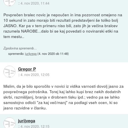
::
4. nov 2020, 11:44
Povprečen bralec novic je nepoučen in ima pozornost omejeno na
10 sekund in zato morajo biti rezultati predstavljeni še toliko bolj
JASNO. Kar pa v tem primeru niso bili, zato jih je večina bralcev
razumela NAROBE...dalo bi se kaj povedati o novinarski etiki na
tem mestu..
Zgodovina sprememb…
spremenilo:
jurijvega
(
4. nov 2020 ob 11:48
)
Gregor P
::
4. nov 2020, 12:05
Mislim, da je bilo sporočilo v novici iz vidika varnosti dovolj jasno za
povprečnega potrošnika. Torej kaj lahko kupi brez nekih dodatnih
skrbi, razmišljanj, branja v drobnem tisku ipd.; vedno pa se lahko
samostojno odloči "za kaj več/manj" na podlagi vseh ocen, ki so
jasno razvidne v članku.
jurijvega
::
4. nov 2020, 12:15