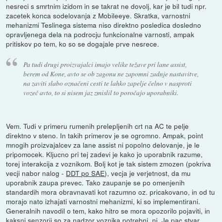
nesreci s smrtnim izidom in se takrat ne dovolj, kar je bil tudi npr.
zacetek konca sodelovanja z Mobileeye. Skratka, varnostni
mehanizmi Teslinega sistema niso direktno posledica dosledno
opravljenega dela na podrocju funkcionalne varnosti, ampak
pritiskov po tem, ko so se dogajale prve nesrece.
Pa tudi drugi proizvajalci imajo velike težave pri lane assist,
berem od Kone, avto se ob zagonu ne zapomni zadnje nastavitve,
na zaviti slabo označeni cesti te lahko zapelje čelno v nasproti
vozeč avto, to si nisem jaz zmislil to poročajo uporabniki.
Vem. Tudi v primeru rumenih prelepljenih crt na AC te pelje
direktno v steno. In takih primerov je se ogromno. Ampak, point
mnogih proizvajalcev za lane assist ni popolno delovanje, je le
pripomocek. Kljucno pri tej zadevi je kako jo uporabnik razume,
torej interakcija z voznikom. Bolj kot je tak sistem zmozen (pokriva
vecji nabor nalog -
DDT po SAE
), vecja je verjetnost, da mu
uporabnik zaupa prevec. Tako zaupanje se po omenjenih
standardih mora obravnavati kot razumno oz. pricakovano, in od tu
morajo nato izhajati varnostni mehanizmi, ki so implementirani.
Generalnih navodil o tem, kako hitro se mora opozorilo pojaviti, in
kaksni senzorji so za nadzor voznika potrebni, ni. Je pac stvar