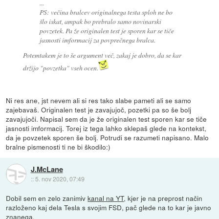
...
PS: večina bralcev originalnega testa sploh ne bo
šlo iskat, ampak bo prebralo samo novinarski
povzetek. Pa že originalen test je sporen kar se tiče
jasnosti imformacij za povprečnega bralca.
Potemtakem je to še argument več, zakaj je dobro, da se kar
držijo "povzetka" vseh ocen.
Ni res ane, jst nevem ali si res tako slabe pameti ali se samo
zajebavaš. Originalen test je zavajujoč, pozetki pa so še bolj
zavajujoči. Napisal sem da je že originalen test sporen kar se tiče
jasnosti imformacij. Torej iz tega lahko sklepaš glede na kontekst,
da je povzetek sporen še bolj. Potrudi se razumeti napisano. Malo
bralne pismenosti ti ne bi škodilo:)
J.McLane
::
5. nov 2020, 07:49
Dobil sem en zelo zanimiv
kanal na YT
, kjer je na preprost način
razloženo kaj dela Tesla s svojim FSD, pač glede na to kar je javno
znanega.