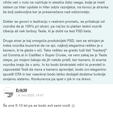
nihče več v nulo ne načrtuje in stestira čisto vsega, bolje je imeti
sistem za hiter update in hiter odziv razvijalca, na koncu je stranka
še bolj zadovoljna ker je presenečana nad odzivnostjo.
Dokler se govori o testiranju v realnem prometu, se pričakuje od
voznika da je 100% pri stvari, pa naj bo to plačan testni voznik
Uberja ali nek fanboy Tesle, ki je dobil na test FSD beta.
Druga stvar je kaj omogoča produkcijski FSD, tam se strinjam je
treba voznika buzerirat da ne spi, najbolj elegantna rešitev je s
kamero, ki te gleda v oči. Tako rešitev se gredo tudi tisti "hackerji"
od Comma.ai in Cadillac v Super Cruise, ne vem zakaj se jo Tesla
otepa, po mojem čakajo da jih nekdo prisili, ker kamero, ki snema
voznika imajo že v avtu. In ko bodo birokratski mlini to premleli in
zapovedali Tesli da mora s kamero spremljat, bodo oni elegantno
spustili OTA in kar naenkrat bodo lahko dodajali dodatne funkcije
svojemu sistemu. Konkurenca pa spet v jok in na drevo.
Erik39
::
4. nov 2020, 14:47
Še ene 5-10 let pa se bodo avti sami vozili :))