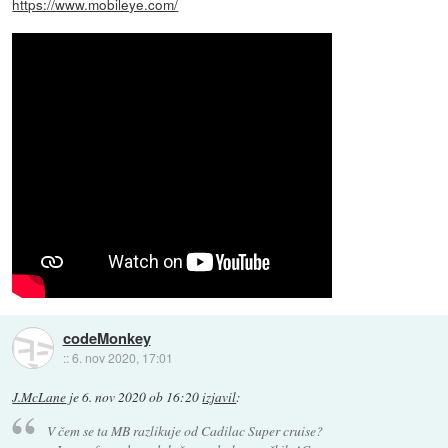
https://www.mobileye.com/
codeMonkey
::
6. nov 2020, 17:01
J.McLane
je
6. nov 2020 ob 16:20
izjavil
:
V čem se ta MB razlikuje od Cadilac Super cruise?