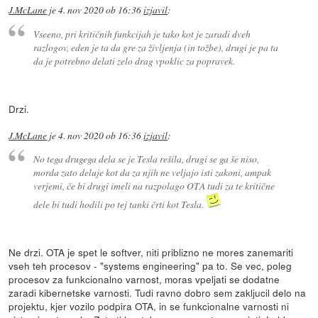
J.McLane
je
4. nov 2020 ob 16:36
izjavil
:
Vseeno, pri kritičnih funkcijah je tako kot je zaradi dveh
razlogov, eden je ta da gre za življenja (in tožbe), drugi je pa ta
da je potrebno delati zelo drag vpoklic za popravek.
Drzi.
J.McLane
je
4. nov 2020 ob 16:36
izjavil
:
No tega drugega dela se je Tesla rešila, drugi se ga še niso,
morda zato deluje kot da za njih ne veljajo isti zakoni, ampak
verjemi, če bi drugi imeli na razpolago OTA tudi za te kritične
dele bi tudi hodili po tej tanki črti kot Tesla.
Ne drzi. OTA je spet le softver, niti priblizno ne mores zanemariti
vseh teh procesov - "systems engineering" pa to. Se vec, poleg
procesov za funkcionalno varnost, moras vpeljati se dodatne
zaradi kibernetske varnosti. Tudi ravno dobro sem zakljucil delo na
projektu, kjer vozilo podpira OTA, in se funkcionalne varnosti ni