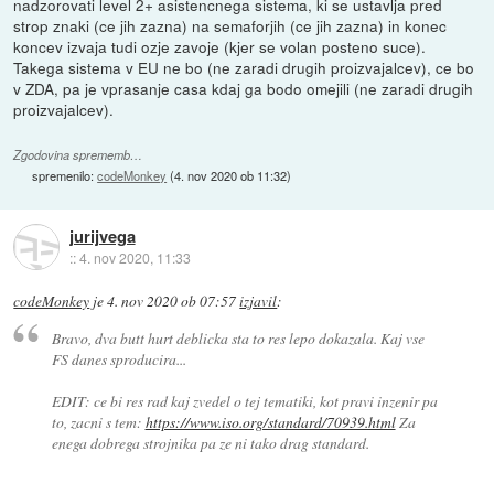
nadzorovati level 2+ asistencnega sistema, ki se ustavlja pred
strop znaki (ce jih zazna) na semaforjih (ce jih zazna) in konec
koncev izvaja tudi ozje zavoje (kjer se volan posteno suce).
Takega sistema v EU ne bo (ne zaradi drugih proizvajalcev), ce bo
v ZDA, pa je vprasanje casa kdaj ga bodo omejili (ne zaradi drugih
proizvajalcev).
Zgodovina sprememb…
spremenilo:
codeMonkey
(
4. nov 2020 ob 11:32
)
jurijvega
::
4. nov 2020, 11:33
codeMonkey
je
4. nov 2020 ob 07:57
izjavil
:
Bravo, dva butt hurt deblicka sta to res lepo dokazala. Kaj vse
FS danes sproducira...
EDIT: ce bi res rad kaj zvedel o tej tematiki, kot pravi inzenir pa
to, zacni s tem:
https://www.iso.org/standard/70939.html
Za
enega dobrega strojnika pa ze ni tako drag standard.