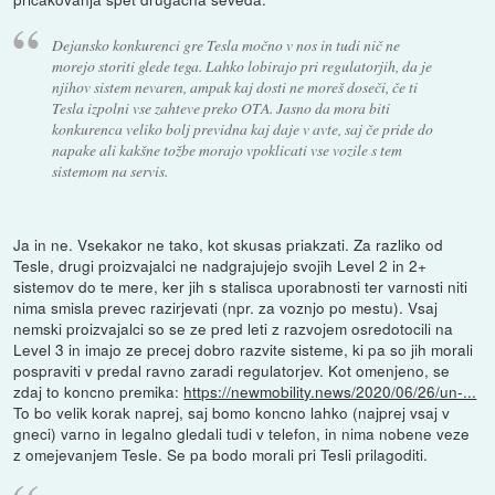
Dejansko konkurenci gre Tesla močno v nos in tudi nič ne
morejo storiti glede tega. Lahko lobirajo pri regulatorjih, da je
njihov sistem nevaren, ampak kaj dosti ne moreš doseči, če ti
Tesla izpolni vse zahteve preko OTA. Jasno da mora biti
konkurenca veliko bolj previdna kaj daje v avte, saj če pride do
napake ali kakšne tožbe morajo vpoklicati vse vozile s tem
sistemom na servis.
Ja in ne. Vsekakor ne tako, kot skusas priakzati. Za razliko od
Tesle, drugi proizvajalci ne nadgrajujejo svojih Level 2 in 2+
sistemov do te mere, ker jih s stalisca uporabnosti ter varnosti niti
nima smisla prevec razirjevati (npr. za voznjo po mestu). Vsaj
nemski proizvajalci so se ze pred leti z razvojem osredotocili na
Level 3 in imajo ze precej dobro razvite sisteme, ki pa so jih morali
pospraviti v predal ravno zaradi regulatorjev. Kot omenjeno, se
zdaj to koncno premika:
https://newmobility.news/2020/06/26/un-...
To bo velik korak naprej, saj bomo koncno lahko (najprej vsaj v
gneci) varno in legalno gledali tudi v telefon, in nima nobene veze
z omejevanjem Tesle. Se pa bodo morali pri Tesli prilagoditi.