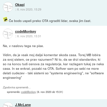
Okapi
::
6. nov 2020, 15:29
Če bodo uspeli preko OTA vgraditi lidar, svaka jim čast.
codeMonkey
::
6. nov 2020, 15:31
Ne, v naslovu tega ne pise.
Vidim, da je vsak moj daljsi komentar skoda casa. Torej MB lobira
za svoj sistem, ce prav razumem? Ni to, da se drzi standardov, ki
so na koncu tudi osnova za regulatorje, kar razlagam tukaj ze neka
casa. In se enkrat, pozabi na OTA. Softver sam po sebi ne more
delati cudezev - taki sistemi so "systems engineering", ne "software
engineering"
Zgodovina sprememb…
spremenilo:
codeMonkey
(
6. nov 2020 ob 15:31
)
J.McLane