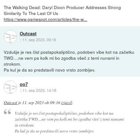
The Walking Dead: Daryl Dixon Producer Addresses Strong
Similarity To The Last Of Us
https://www.gamespot.com/articles/the-w...
Outcast
::
11. sep 2023, 09:16
Vzdušje je res čist postapokaliptično, podoben vibe kot na začetku
TWD....ne vem pa kolk mi bo zgodba všeč z temi nunami in
otrokom.
Pa kul je da so predstavili novo vrsto zombijev.
oo7
::
11. sep 2023, 14:18
Outcast
je
11. sep 2023 ob 09:16
izjavil
:
Vzdušje je res čist postapokaliptično, podoben vibe kot na
začetku TWD....ne vem pa kolk mi bo zgodba všeč z temi nunami
in otrokom.
Pa kul je da so predstavili novo vrsto zombijev.