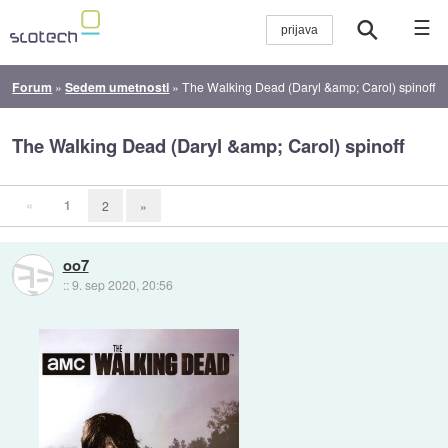
☰
Forum
»
Sedem umetnosti
»
The Walking Dead (Daryl &amp; Carol) spinoff
The Walking Dead (Daryl &amp; Carol) spinoff
«
1
2
»
oo7
::
9. sep 2020, 20:56