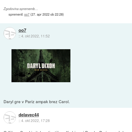
Zgodovina sprememb…
spremenil:
oo7
(
27. apr 2022 ob 22:28
)
oo7
::
4. okt 2022, 11:52
Daryl gre v Pariz ampak brez Carol.
delavec44
::
4. okt 2022, 17:28