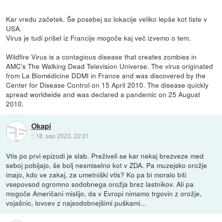
Kar vredu začetek. Še posebej so lokacije veliko lepše kot tiste v
USA.
Virus je tudi prišel iz Francije mogoče kaj več izvemo o tem.
Wildfire Virus is a contagious disease that creates zombies in
AMC's The Walking Dead Television Universe. The virus originated
from La Biomédicine DDMI in France and was discovered by the
Center for Disease Control on 15 April 2010. The disease quickly
spread worldwide and was declared a pandemic on 25 August
2010.
Okapi
::
18. sep 2023, 22:21
Vtis po prvi epizodi je slab. Preživeli se kar nekaj brezveze med
seboj pobijajo, še bolj nesmiselno kot v ZDA. Pa muzejsko orožje
imajo, kdo ve zakaj, za umetniški vtis? Ko pa bi moralo biti
vsepovsod ogromno sodobnega orožja brez lastnikov. Ali pa
mogoče Američani mislijo, da v Evropi nimamo trgovin z orožje,
vojašnic, lovcev z najsodobnejšimi puškami...