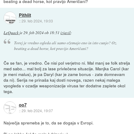
beating a dead horse, kot pravijo Američani?
Pithlit
::
29. feb 2024, 19:03
LeQuack
je
29. feb 2024 ob 18:51
izjavil
:
Torej je vredno ogleda ali samo ožemajo eno in isto cunjo? Oz.
beating a dead horse, kot pravijo Američani?
Če se fan, je vredno. Če nisi pol verjetno ni. Mal manj se folk strelja
med sabo... mal bolj za lase privlečene situacije. Manjka Carol (kar
je meni malus), je pa Daryl (kar je zame bonus - zate domnevam
da ni). Serija ne prinaša kaj dosti novega, razen nekaj malega
vpogleda v ozadje weaponizacije virusa ter dodatne zaplete okol
tega.
oo7
::
29. feb 2024, 19:07
Največja spremeba je to, da se dogaja v Evropi.
Bi pa lahko šel že malo k frizerju :)