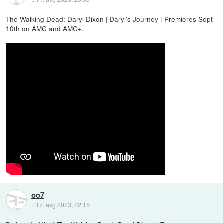
The Walking Dead: Daryl Dixon | Daryl's Journey | Premieres Sept
10th on AMC and AMC+.
oo7
::
17. avg 2023, 22:15