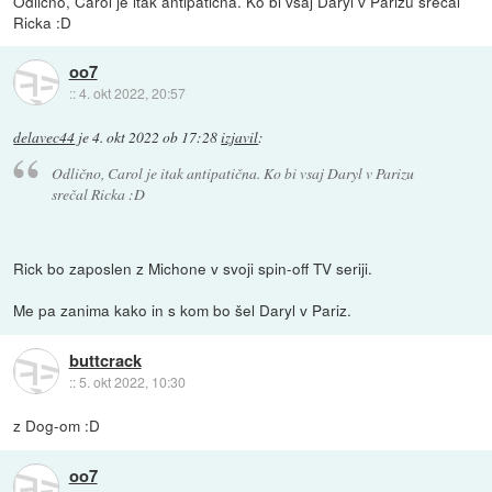
Odlično, Carol je itak antipatična. Ko bi vsaj Daryl v Parizu srečal
Ricka :D
oo7
::
4. okt 2022, 20:57
delavec44
je
4. okt 2022 ob 17:28
izjavil
:
Odlično, Carol je itak antipatična. Ko bi vsaj Daryl v Parizu
srečal Ricka :D
Rick bo zaposlen z Michone v svoji spin-off TV seriji.
Me pa zanima kako in s kom bo šel Daryl v Pariz.
buttcrack
::
5. okt 2022, 10:30
z Dog-om :D
oo7