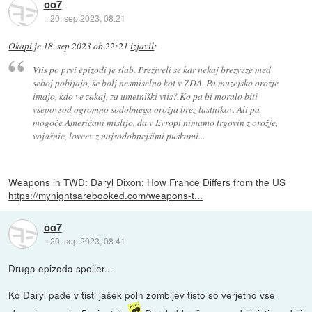
oo7
::
20. sep 2023, 08:21
Okapi
je
18. sep 2023 ob 22:21
izjavil
:
Vtis po prvi epizodi je slab. Preživeli se kar nekaj brezveze med
seboj pobijajo, še bolj nesmiselno kot v ZDA. Pa muzejsko orožje
imajo, kdo ve zakaj, za umetniški vtis? Ko pa bi moralo biti
vsepovsod ogromno sodobnega orožja brez lastnikov. Ali pa
mogoče Američani mislijo, da v Evropi nimamo trgovin z orožje,
vojašnic, lovcev z najsodobnejšimi puškami...
Weapons in TWD: Daryl Dixon: How France Differs from the US
https://mynightsarebooked.com/weapons-t...
oo7
::
20. sep 2023, 08:41
Druga epizoda spoiler...
Ko Daryl pade v tisti jašek poln zombijev tisto so verjetno vse