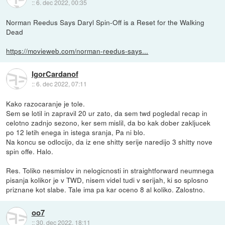
::
6. dec 2022, 00:35
Norman Reedus Says Daryl Spin-Off is a Reset for the Walking
Dead
https://movieweb.com/norman-reedus-says...
IgorCardanof
::
6. dec 2022, 07:11
Kako razocaranje je tole.
Sem se lotil in zapravil 20 ur zato, da sem twd pogledal recap in
celotno zadnjo sezono, ker sem mislil, da bo kak dober zakljucek
po 12 letih enega in istega sranja, Pa ni blo.
Na koncu se odlocijo, da iz ene shitty serije naredijo 3 shitty nove
spin offe. Halo.
Res. Toliko nesmislov in nelogicnosti in straightforward neumnega
pisanja kolikor je v TWD, nisem videl tudi v serijah, ki so splosno
priznane kot slabe. Tale ima pa kar oceno 8 al koliko. Zalostno.
oo7
::
30. dec 2022, 18:11