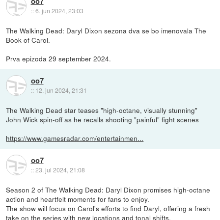
oo7
::
6. jun 2024, 23:03
The Walking Dead: Daryl Dixon sezona dva se bo imenovala The
Book of Carol.
Prva epizoda 29 september 2024.
oo7
::
12. jun 2024, 21:31
The Walking Dead star teases "high-octane, visually stunning"
John Wick spin-off as he recalls shooting "painful" fight scenes
https://www.gamesradar.com/entertainmen...
oo7
::
23. jul 2024, 21:08
Season 2 of The Walking Dead: Daryl Dixon promises high-octane
action and heartfelt moments for fans to enjoy.
The show will focus on Carol's efforts to find Daryl, offering a fresh
take on the series with new locations and tonal shifts.