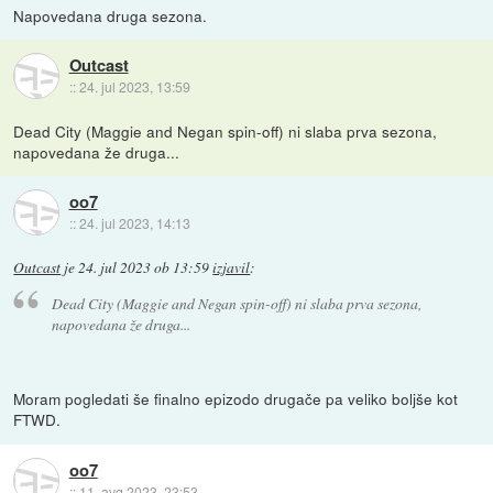
Napovedana druga sezona.
Outcast
::
24. jul 2023, 13:59
Dead City (Maggie and Negan spin-off) ni slaba prva sezona,
napovedana že druga...
oo7
::
24. jul 2023, 14:13
Outcast
je
24. jul 2023 ob 13:59
izjavil
:
Dead City (Maggie and Negan spin-off) ni slaba prva sezona,
napovedana že druga...
Moram pogledati še finalno epizodo drugače pa veliko boljše kot
FTWD.
oo7
::
11. avg 2023, 23:53