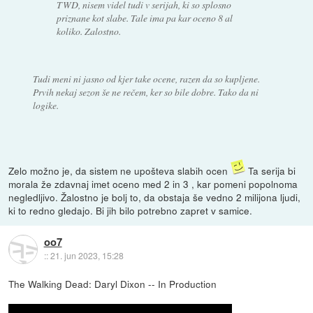
TWD, nisem videl tudi v serijah, ki so splosno
priznane kot slabe. Tale ima pa kar oceno 8 al
koliko. Zalostno.
Tudi meni ni jasno od kjer take ocene, razen da so kupljene.
Prvih nekaj sezon še ne rečem, ker so bile dobre. Tako da ni
logike.
Zelo možno je, da sistem ne upošteva slabih ocen
Ta serija bi
morala že zdavnaj imet oceno med 2 in 3 , kar pomeni popolnoma
negledljivo. Žalostno je bolj to, da obstaja še vedno 2 milijona ljudi,
ki to redno gledajo. Bi jih bilo potrebno zapret v samice.
oo7
::
21. jun 2023, 15:28
The Walking Dead: Daryl Dixon -- In Production