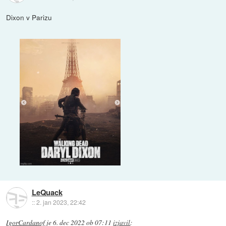
Dixon v Parizu
LeQuack
::
2. jan 2023, 22:42
IgorCardanof
je
6. dec 2022 ob 07:11
izjavil
: