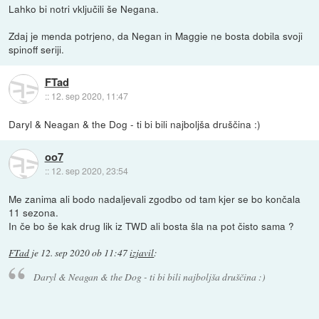
Lahko bi notri vključili še Negana.
Zdaj je menda potrjeno, da Negan in Maggie ne bosta dobila svoji
spinoff seriji.
FTad
::
12. sep 2020, 11:47
Daryl & Neagan & the Dog - ti bi bili najboljša druščina :)
oo7
::
12. sep 2020, 23:54
Me zanima ali bodo nadaljevali zgodbo od tam kjer se bo končala
11 sezona.
In če bo še kak drug lik iz TWD ali bosta šla na pot čisto sama ?
FTad
je
12. sep 2020 ob 11:47
izjavil
:
Daryl & Neagan & the Dog - ti bi bili najboljša druščina :)