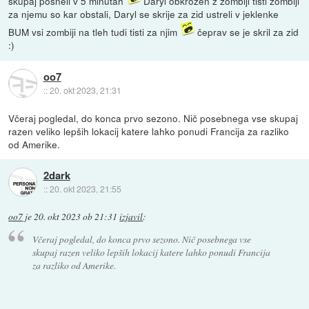
skupaj posneli v 5 minutah
Daryl obkrožen z zombiji tisti zombiji
za njemu so kar obstali, Daryl se skrije za zid ustreli v jeklenke
BUM vsi zombiji na tleh tudi tisti za njim
čeprav se je skril za zid
:)
oo7
::
20. okt 2023, 21:31
Včeraj pogledal, do konca prvo sezono. Nič posebnega vse skupaj
razen veliko lepših lokacij katere lahko ponudi Francija za razliko
od Amerike.
2dark
::
20. okt 2023, 21:55
oo7
je
20. okt 2023 ob 21:31
izjavil
:
Včeraj pogledal, do konca prvo sezono. Nič posebnega vse
skupaj razen veliko lepših lokacij katere lahko ponudi Francija
za razliko od Amerike.