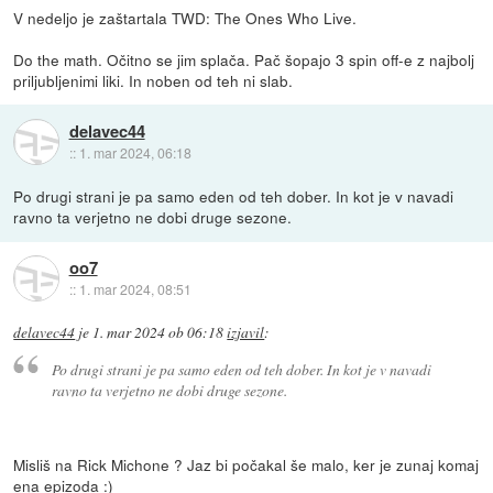
V nedeljo je zaštartala TWD: The Ones Who Live.
Do the math. Očitno se jim splača. Pač šopajo 3 spin off-e z najbolj
priljubljenimi liki. In noben od teh ni slab.
delavec44
::
1. mar 2024, 06:18
Po drugi strani je pa samo eden od teh dober. In kot je v navadi
ravno ta verjetno ne dobi druge sezone.
oo7
::
1. mar 2024, 08:51
delavec44
je
1. mar 2024 ob 06:18
izjavil
:
Po drugi strani je pa samo eden od teh dober. In kot je v navadi
ravno ta verjetno ne dobi druge sezone.
Misliš na Rick Michone ? Jaz bi počakal še malo, ker je zunaj komaj
ena epizoda :)