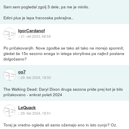
Sam sem pogledal zgolj 3 dele, pa me je minilo.
Edini plus je lepa francoska pokrajina..
IgorCardanof
::
21. okt 2023, 08:59
Po pričakovanjih. Nove zgodbe se tako ali tako ne morejo spomnit,
gledat še 15o sezono enega in istega storylinea pa najbrž postane
dolgočasno?
oo7
::
29. feb 2024, 18:50
The Walking Dead: Daryl Dixon druga sezona pride prej kot je bilo
pričakovano - enkrat poleti 2024
LeQuack
::
29. feb 2024, 18:51
Torej je vredno ogleda ali samo ožemajo eno in isto cunjo? Oz.