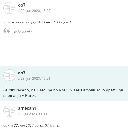
oo7
::
22. jun 2023, 15:07
scipascapa
je
22. jun 2023 ob 14:33
izjavil
:
se bo obril?
oo7
::
23. jun 2023, 15:21
Je bilo rečeno, da Carol ne bo v tej TV seriji ampak so jo opazili na
snemanju v Parizu.
arnecan1
::
3. jul 2023, 11:11
oo7
je
22. jun 2023 ob 15:07
izjavil
: