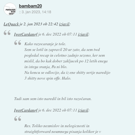
bambam20
::
3. jan 2023, 14:18
LeQuack
je
2. jan 2023 ob 22:42
izjavil
:
IgorCardanof
je
6. dec 2022 ob 07:11
izjavil
:
Kako razocaranje je tole.
Sem se lotil in zapravil 20 ur zato, da sem twd
pogledal recap in celotno zadnjo sezono, ker sem
mislil, da bo kak dober zakljucek po 12 letih enega
in istega sranja, Pa ni blo.
Na koncu se odlocijo, da iz ene shitty serije naredijo
3 shitty nove spin offe. Halo.
Tudi sam sem isto naredil in bil isto razočaran.
IgorCardanof
je
6. dec 2022 ob 07:11
izjavil
:
Res. Toliko nesmislov in nelogicnosti in
straightforward neumnega pisanja kolikor je v