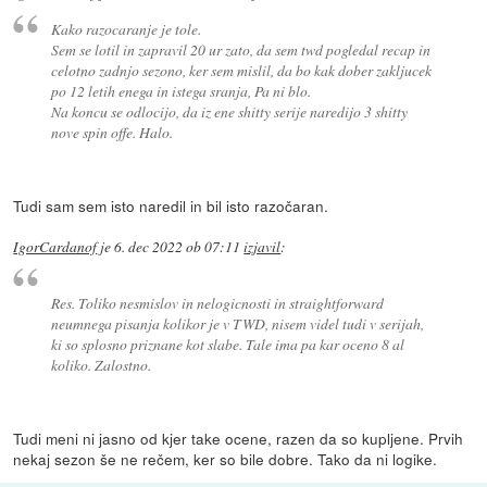
Kako razocaranje je tole.
Sem se lotil in zapravil 20 ur zato, da sem twd pogledal recap in
celotno zadnjo sezono, ker sem mislil, da bo kak dober zakljucek
po 12 letih enega in istega sranja, Pa ni blo.
Na koncu se odlocijo, da iz ene shitty serije naredijo 3 shitty
nove spin offe. Halo.
Tudi sam sem isto naredil in bil isto razočaran.
IgorCardanof
je
6. dec 2022 ob 07:11
izjavil
:
Res. Toliko nesmislov in nelogicnosti in straightforward
neumnega pisanja kolikor je v TWD, nisem videl tudi v serijah,
ki so splosno priznane kot slabe. Tale ima pa kar oceno 8 al
koliko. Zalostno.
Tudi meni ni jasno od kjer take ocene, razen da so kupljene. Prvih
nekaj sezon še ne rečem, ker so bile dobre. Tako da ni logike.