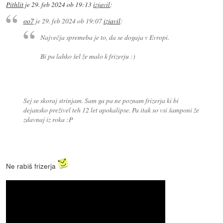
Pithlit
je
29. feb 2024 ob 19:13
izjavil
:
oo7
je
29. feb 2024 ob 19:07
izjavil
:
Največja spremeba je to, da se dogaja v Evropi.
Bi pa lahko šel že malo k frizerju :)
Sej se skoraj strinjam. Sam ga pa ne poznam frizerja ki bi
dejansko preživel teh 12 let apokalipse. Pa itak so vsi šamponi že
zdavnaj iz roka :P
Ne rabiš frizerja