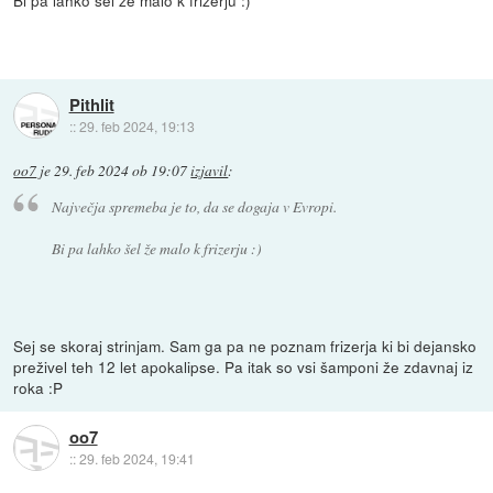
Pithlit
::
29. feb 2024, 19:13
oo7
je
29. feb 2024 ob 19:07
izjavil
:
Največja spremeba je to, da se dogaja v Evropi.
Bi pa lahko šel že malo k frizerju :)
Sej se skoraj strinjam. Sam ga pa ne poznam frizerja ki bi dejansko
preživel teh 12 let apokalipse. Pa itak so vsi šamponi že zdavnaj iz
roka :P
oo7
::
29. feb 2024, 19:41