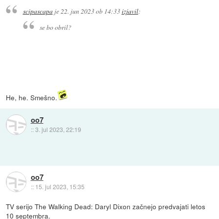
scipascapa
je
22. jun 2023 ob 14:33
izjavil
:
se bo obril?
He, he. Smešno.
oo7
::
3. jul 2023, 22:19
oo7
::
15. jul 2023, 15:35
TV serijo The Walking Dead: Daryl Dixon začnejo predvajati letos
10 septembra.