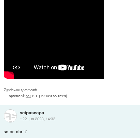
Zgodovina sprememb…
spremenil:
oo7
(
21. jun 2023 ob 15:29
)
scipascapa
::
22. jun 2023, 14:33
se bo obril?