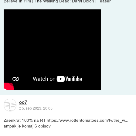
Believe In Him | The Walking Dead: Daryl Dixon | Teaser
oo7
::
5. sep 2023, 20:05
Zaenkrat 100% na RT
https://www.rottentomatoes.com/tv/the_w...
ampak je komaj 6 opisov.