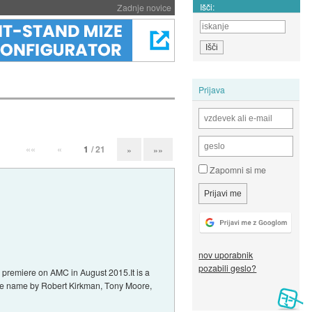
Išči:
Zadnje novice
Prijava
««
«
1
/ 21
»
»»
Zapomni si me
nov uporabnik
pozabili geslo?
 premiere on AMC in August 2015.It is a
ame name by Robert Kirkman, Tony Moore,