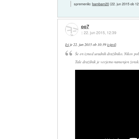
spremenilo:
bambam20
(
22. jun 2015 ob 12
oo7
::
22. jun 2015, 12:39
Izi
je
22. jun 2015 ob 10:39
izjavil
:
Še en izmed uradnih dražilniko. Nikov po
Tale dražilnik je verjetno namenjen žens