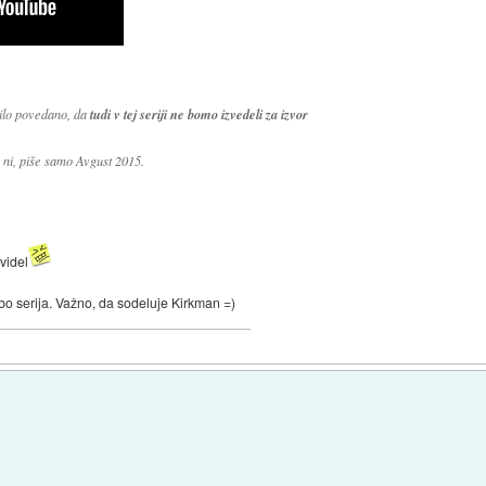
bilo povedano, da
tudi v tej seriji ne bomo izvedeli za izvor
ni, piše samo Avgust 2015.
 videl
o serija. Važno, da sodeluje Kirkman =)