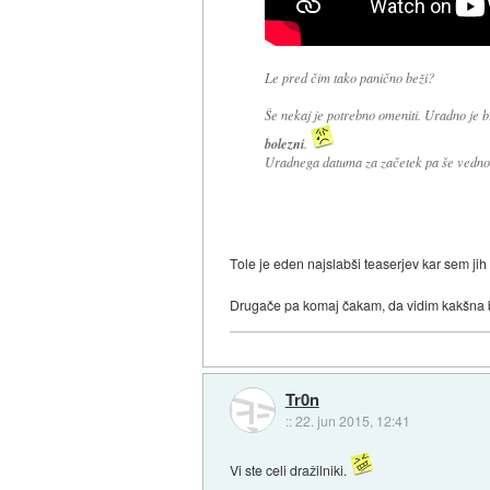
Le pred čim tako panično beži?
Še nekaj je potrebno omeniti. Uradno je 
bolezni
.
Uradnega datuma za začetek pa še vedno 
Tole je eden najslabši teaserjev kar sem jih
Drugače pa komaj čakam, da vidim kakšna b
Tr0n
::
22. jun 2015, 12:41
Vi ste celi dražilniki.