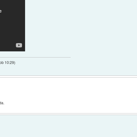
 ob 10:29
)
da.