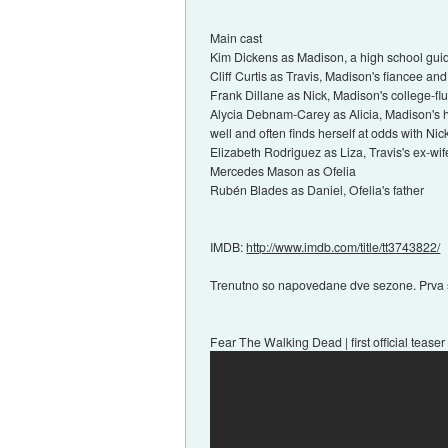
Main cast
Kim Dickens as Madison, a high school guida
Cliff Curtis as Travis, Madison's fiancee an
Frank Dillane as Nick, Madison's college-flu
Alycia Debnam-Carey as Alicia, Madison's hi
well and often finds herself at odds with Ni
Elizabeth Rodriguez as Liza, Travis's ex-wif
Mercedes Mason as Ofelia
Rubén Blades as Daniel, Ofelia's father
IMDB:
http://www.imdb.com/title/tt3743822/
Trenutno so napovedane dve sezone. Prva s
Fear The Walking Dead | first official tease