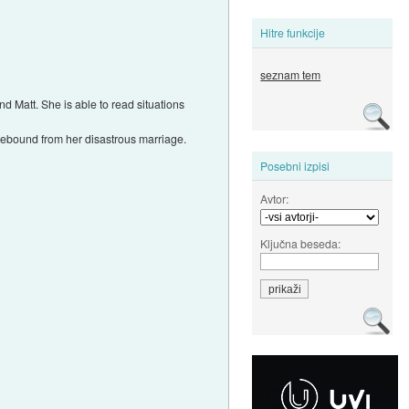
Hitre funkcije
seznam tem
d Matt. She is able to read situations
o rebound from her disastrous marriage.
Posebni izpisi
Avtor:
Ključna beseda: