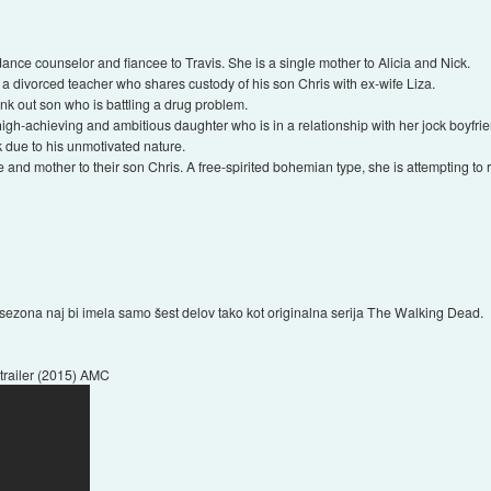
nce counselor and fiancee to Travis. She is a single mother to Alicia and Nick.
d a divorced teacher who shares custody of his son Chris with ex-wife Liza.
nk out son who is battling a drug problem.
gh-achieving and ambitious daughter who is in a relationship with her jock boyfrien
ck due to his unmotivated nature.
e and mother to their son Chris. A free-spirited bohemian type, she is attempting t
ezona naj bi imela samo šest delov tako kot originalna serija The Walking Dead.
r trailer (2015) AMC