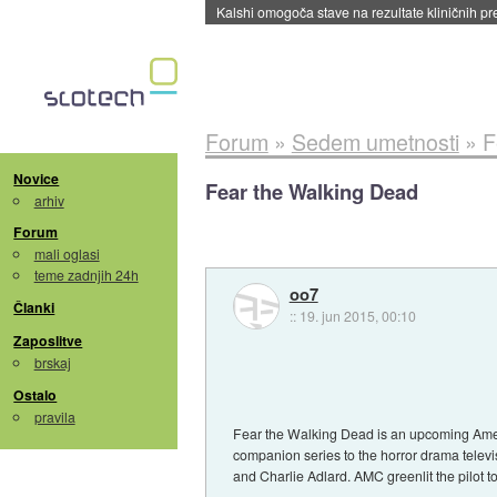
Sandisk že prodal več kot polovico SSD-jev za 
Forum
»
Sedem umetnosti
»
F
Novice
Fear the Walking Dead
arhiv
Forum
mali oglasi
teme zadnjih 24h
oo7
Članki
::
19. jun 2015, 00:10
Zaposlitve
brskaj
Ostalo
pravila
Fear the Walking Dead is an upcoming Amer
companion series to the horror drama telev
and Charlie Adlard. AMC greenlit the pilot 