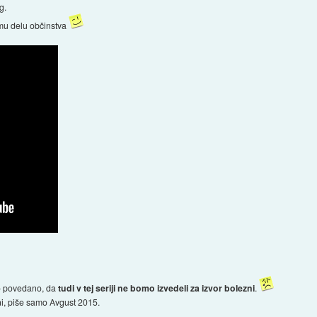
g.
emu delu občinstva
lo povedano, da
tudi v tej seriji ne bomo izvedeli za izvor bolezni
.
i, piše samo Avgust 2015.