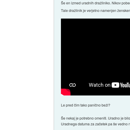
Še en izmed uradnih dražilniko. Nikov pobe
Tale dražilnik je verjetno namenjen žensk
Le pred čim tako panično beži?
Še nekaj je potrebno omeniti. Uradno je bi
Uradnega datuma za začetek pa še vedno n