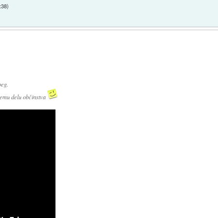
:38
)
beg.
kemu delu občinstva