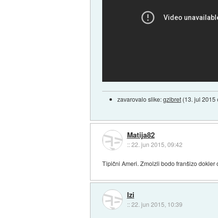
zavarovalo slike:
gzibret
(
13. jul 2015
Matija82
::
22. jun 2015, 09:42
Tipični Ameri. Zmolzli bodo franšizo dokler 
Izi
::
22. jun 2015, 10:39