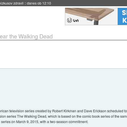
naslednji dve leti
::
danes ob 11:37
ear the Walking Dead
ican television series created by Robert Kirkman and Dave Erickson scheduled to
ision series The Walking Dead, which is based on the comic book series of the s
to series on March 9, 2015, with a two-season commitment.