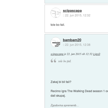
scipascapa
::
22. jun 2015, 12:32
tole bo fail.
bambam20
::
22. jun 2015, 12:38
scipascapa
je
22. jun 2015 ob 12:32
izjavil
:
tole bo fail.
Zakaj bi bil fail?
Recimo igra The Walking Dead season 1 od T
dali skupaj.
Zgodovina sprememb…