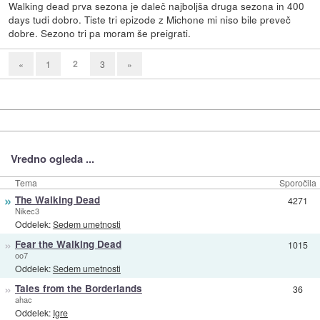
Walking dead prva sezona je daleč najboljša druga sezona in 400
days tudi dobro. Tiste tri epizode z Michone mi niso bile preveč
dobre. Sezono tri pa moram še preigrati.
2
«
1
3
»
Vredno ogleda ...
Tema
Sporočila
»
The Walking Dead
4271
Nikec3
Oddelek:
Sedem umetnosti
»
Fear the Walking Dead
1015
oo7
Oddelek:
Sedem umetnosti
»
Tales from the Borderlands
36
ahac
Oddelek:
Igre