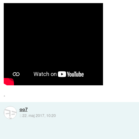
-
oo7
::
22. maj 2017, 10:20