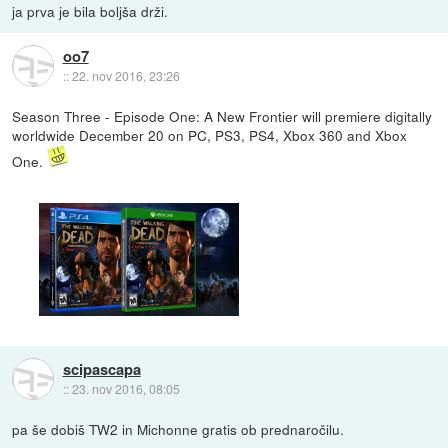
ja prva je bila boljša drži.
oo7
::
22. nov 2016, 23:26
Season Three - Episode One: A New Frontier will premiere digitally
worldwide December 20 on PC, PS3, PS4, Xbox 360 and Xbox
One.
scipascapa
::
23. nov 2016, 08:05
pa še dobiš TW2 in Michonne gratis ob prednaročilu.