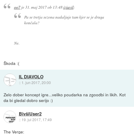
oo7
je
31. maj 2017 ob 13:48
izjavil
:
Pa se tretja sezona nadaljuje tam kjer se je druga
končala?
Ne.
Škoda :(
IL DIAVOLO
::
1. jun 2017, 20:00
Zelo dober koncept igre...veliko poudarka na zgoodbi in likih. Kot
da bi gledal dobro serijo :)
BivšiUser2
::
19. jul 2017, 17:49
The Verge: