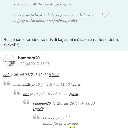
Zajebu sem. Mislil sem druga epizoda.
Sicer je pa to logika, da boš v primeru apokalipse na podeželju
najprej srečal takšno vrst prehranjevalcev.
Res je samo predno so odkrili kaj so ni nič kazalo na to so dobro
skrivali :)
bambam20
::
20. jul 2017, 13:07
oo7
je
20. jul 2017 ob 12:53
izjavil
:
bambam20
je
20. jul 2017 ob 12:50
izjavil
:
oo7
je
20. jul 2017 ob 12:21
izjavil
:
bambam20
je
20. jul 2017 ob 11:13
izjavil
:
Osebno mi je bila
najboljša prva sezona.