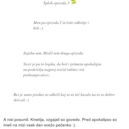
Sploh epizoda 3
Men pa epizoda 2 in tisto odkritje v
hiši ;)
Zajebu sem. Mislil sem druga epizoda.
Sicer je pa to logika, da boš v primeru apokalipse
na podeželju najprej srečal takšno vrst
prehranjevalcev.
Res je samo predno so odkrili kaj so ni nič kazalo na to so dobro
skrivali :)
A nisi posumil. Kmetija, vzgajali so govedo. Pred apokalipso so
imeli na mizi vsak dan svežo pečenko :).