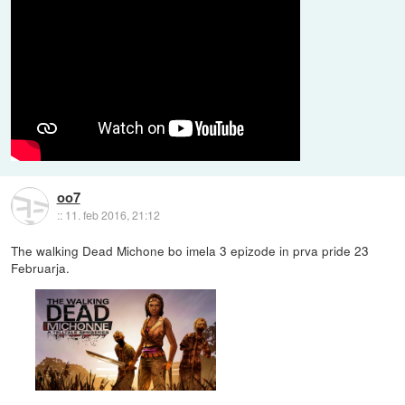
oo7
::
11. feb 2016, 21:12
The walking Dead Michone bo imela 3 epizode in prva pride 23
Februarja.