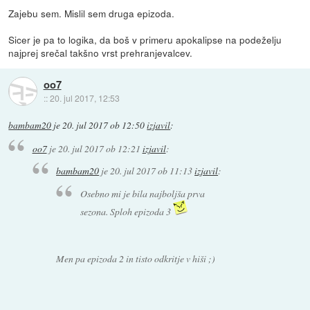
Zajebu sem. Mislil sem druga epizoda.
Sicer je pa to logika, da boš v primeru apokalipse na podeželju
najprej srečal takšno vrst prehranjevalcev.
oo7
::
20. jul 2017, 12:53
bambam20
je
20. jul 2017 ob 12:50
izjavil
:
oo7
je
20. jul 2017 ob 12:21
izjavil
:
bambam20
je
20. jul 2017 ob 11:13
izjavil
:
Osebno mi je bila najboljša prva
sezona. Sploh epizoda 3
Men pa epizoda 2 in tisto odkritje v hiši ;)