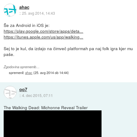
ahac
::
25. avg 2014, 14:43
Še za Android in iOS je:
https://play.google.com/store/apps/deta...
https://itunes.apple.com/us/app/walking...
Sej to je kul, da izdajo na čimveč platformah pa naj folk igra kjer mu
paše.
Zgodovina sprememb…
spremenil:
ahac
(
25. avg 2014 ob 14:44
)
oo7
::
4. dec 2015, 07:11
The Walking Dead: Michonne Reveal Trailer