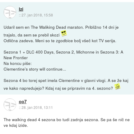
Izi
::
27. jan 2018, 15:58
Udaril sem en The Waliking Dead maraton. Približno 14 dni je
trajalo, da sem se prebil skozi
Odlična zadeva. Meni so te zgodbice bolj všeč kot TV serija.
Sezona 1 + DLC 400 Days, Sezona 2, Michonne in Sezona 3: A
New Frontier
Na koncu piše:
Clementine's story will continue...
Sezona 4 bo torej spet imela Clementine v glavni vlogi. A se že kaj
ve kako napredujejo? Kdaj naj se pripravim na 4. sezono?
oo7
::
28. jan 2018, 13:11
The walking dead 4 sezona bo tudi zadnja sezona. Se pa še nič ne
ve kdaj izide.