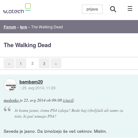
☰
Forum
»
Igre
»
The Walking Dead
The Walking Dead
2
«
1
3
»
bambam20
::
25. avg 2014, 11:29
medenko
je
22. avg 2014 ob 09:08
izjavil
:
Je komu jasno, čemu PS4 izdaja? Bodo kaj izboljšali ali samo za
tiste, ki pač nimajo PS4?
Seveda je jasno. Da izmolzejo še več cekinov. Mislim.