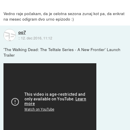
Vedno raje počakam, da je celotna sezona zunaj kot pa, da enkrat
na mesec odigram dvo urno epizodo :)
oo7
::
12. dec 2016, 11:12
'The Walking Dead: The Telltale Series - A New Frontier' Launch
Trailer