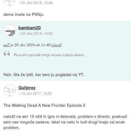
::
20. dec 2016, 13:46
demo imate na PSNju.
bambam20
::
20. dec 2016, 14:03
oo7
je
20. dec 2016 ob 13:40
izjavil
:
Prva dve epizode tretje sezone izidejo danes.
Hah. Sta že izšli, ker sem ju pogledal na YT.
Gutjerez
::
15. jan 2017, 14:52
The Walking Dead A New Frontier Episode 2
naložil na win 10 x64 in igra ni delovala. problem v directx. poskusil
sem vse mogoče zadeve. iskal na netu in tudi drugi imajo vsi enak
problem.