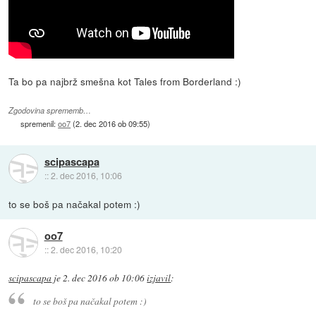
Ta bo pa najbrž smešna kot Tales from Borderland :)
Zgodovina sprememb…
spremenil:
oo7
(
2. dec 2016 ob 09:55
)
scipascapa
::
2. dec 2016, 10:06
to se boš pa načakal potem :)
oo7
::
2. dec 2016, 10:20
scipascapa
je
2. dec 2016 ob 10:06
izjavil
:
to se boš pa načakal potem :)