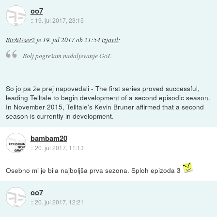
oo7
::
19. jul 2017, 23:15
BivšiUser2
je
19. jul 2017 ob 21:54
izjavil
:
Bolj pogrešam nadaljevanje GoT.
So jo pa že prej napovedali - The first series proved successful,
leading Telltale to begin development of a second episodic season.
In November 2015, Telltale's Kevin Bruner affirmed that a second
season is currently in development.
bambam20
::
20. jul 2017, 11:13
Osebno mi je bila najboljša prva sezona. Sploh epizoda 3
oo7
::
20. jul 2017, 12:21