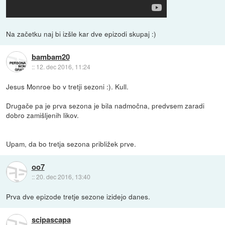
Na začetku naj bi izšle kar dve epizodi skupaj :)
bambam20
::
12. dec 2016, 11:24
Jesus Monroe bo v tretji sezoni :). Kull.
Drugače pa je prva sezona je bila nadmočna, predvsem zaradi
dobro zamišljenih likov.
Upam, da bo tretja sezona približek prve.
oo7
::
20. dec 2016, 13:40
Prva dve epizode tretje sezone izidejo danes.
scipascapa