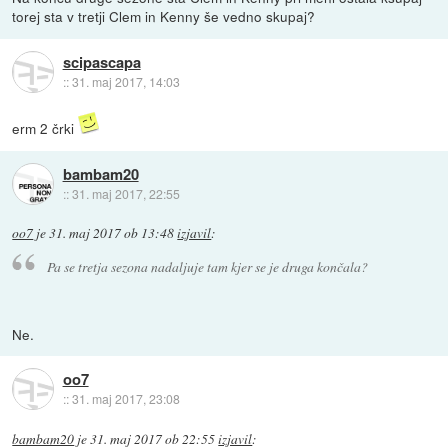
torej sta v tretji Clem in Kenny še vedno skupaj?
scipascapa
::
31. maj 2017, 14:03
erm 2 črki
bambam20
::
31. maj 2017, 22:55
oo7
je
31. maj 2017 ob 13:48
izjavil
:
Pa se tretja sezona nadaljuje tam kjer se je druga končala?
Ne.
oo7
::
31. maj 2017, 23:08
bambam20
je
31. maj 2017 ob 22:55
izjavil
: