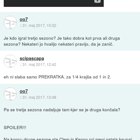
oo7
::
31. maj 2017, 10:32
Je kdo igral tretjo sezono? Je tako dobra kot prva ali druga
sezona? Nekateri jo hvalijo nekateri pravijo, da je zanič.
scipascapa
::
31. maj 2017, 12:42
eh ni slaba samo PREKRATKA. za 1/4 krajša od 1 in 2.
oo7
::
31. maj 2017, 13:48
Pa se tretja sezona nadaljuje tam kjer se je druga končala?
SPOILER!!!
Na koncu druge sezone sta Clem in Kenny pri meni ostala ksupaj