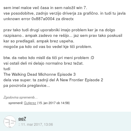
sem imel malce več časa in sem naložil win 7.
vse posodobitve, zadnjo verzijo driverja za grafično. in tudi tu javla
unknown error 0x887a0004 za directx
prav tako tudi drugi uporabniki imajo problem ker je na dolgo
razpisano.. ampak zadevo ne rešijo... jaz sem prav tako poskusil
kar so predlagali. ampak brez uspeha.
mogoče pa kdo od vas bo vedel kje tiči problem.
btw. da nebo kdo mislil da tiči pri meni problem :D
vsi ostali deli mi delajo normalno brez težat.
tudi
The Walking Dead Michonne Episode 3
dela vse super. ta zadnji del A New Frontier Episode 2
pa povzroča preglavice...
Zgodovina sprememb…
spremenil:
Gutjerez
(
15. jan 2017 ob 14:58
)
oo7
::
11. mar 2017, 13:06