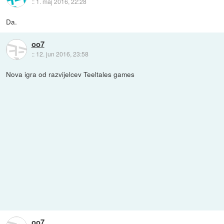
::
1. maj 2016, 22:28
Da.
oo7
::
12. jun 2016, 23:58
Nova igra od razvijelcev Teeltales games
oo7