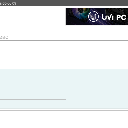
s ob 06:09
ead