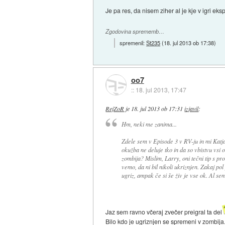
Je pa res, da nisem ziher al je kje v igri ek
Zgodovina sprememb…
spremenil:
St235
(
18. jul 2013 ob 17:38
)
oo7
::
18. jul 2013, 17:47
RejZoR
je
18. jul 2013 ob 17:31
izjavil
:
Hm, neki me zanima...
Zdele sem v Episode 3 v RV-ju in mi Katja
okužba ne deluje tko in da so vbistvu vsi
zombija? Mislim, Larry, oni tečni tip s pr
vemo, da ni bil nikoli ukriznjen. Zakaj p
ugriz, ampak če si še živ je vse ok. Al se
Jaz sem ravno včeraj zvečer preigral ta del
Bilo kdo je ugriznjen se spremeni v zombija