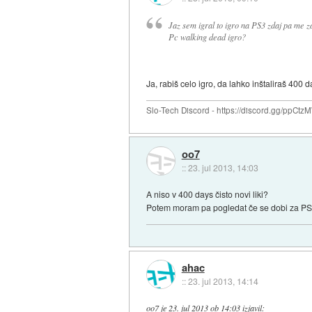
Jaz sem igral to igro na PS3 zdaj pa me z
Pc walking dead igro?
Ja, rabiš celo igro, da lahko inštaliraš 400 
Slo-Tech Discord - https://discord.gg/ppCtz
oo7
::
23. jul 2013, 14:03
A niso v 400 days čisto novi liki?
Potem moram pa pogledat če se dobi za PS3 
ahac
::
23. jul 2013, 14:14
oo7
je
23. jul 2013 ob 14:03
izjavil
: