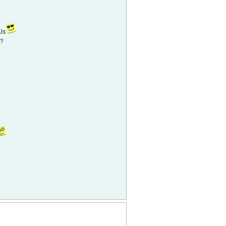
 Us
o?