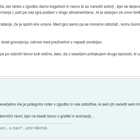
a, ker lahko v zgodbo damo kogarkoli in ravno to so naredili avtorji , kjer se dejans
merja ), pač pa nas igra postavi v vlogo afroameričana , ki je obsojen za umor bivše
rašanje ,če je sploh kriv umora. Med igro samo pa se moramo odločati , komu bomo r
je dosti govorjenja, odnosi med preživelimi z napadi zombijev.
 po odzivih fanov tudi večino, tako, da z veseljem pričakujem drugo epizodo, ki ud
Neverjetno me je potegnilo noter v zgodbo in vse odločitve, ki sem jih naredil se
nični ravni, kjer ne blesti ravno v grafiki in animaciji...
 am... a man!" - John Merrick