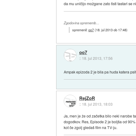
da mu uničijo možgane zato tisti tastari se n
Zgodovina sprememb…
spremenil:
oo7
(
18. jul 2013 ob 17:48
)
oo7
::
18. jul 2013, 17:56
Ampak epizoda 2 je bila pa huda katera psi
RejZoR
::
18. jul 2013, 18:03
Ja, men je že od začetka bilo neki narobe t
dogodkov. Res, Episode 2 je boljša od 90% k
kot če zgolj gledaš film na TV-ju.