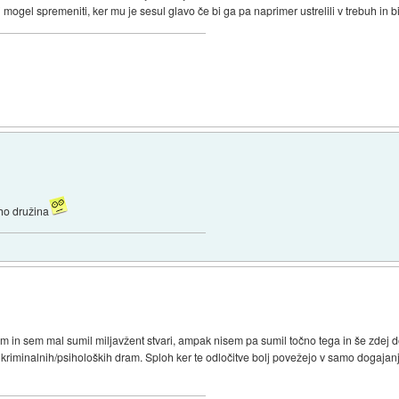
i mogel spremeniti, ker mu je sesul glavo če bi ga pa naprimer ustrelili v trebuh in bi
ho družina
am in sem mal sumil miljavžent stvari, ampak nisem pa sumil točno tega in še zdej d
riminalnih/psiholoških dram. Sploh ker te odločitve bolj povežejo v samo dogajanje