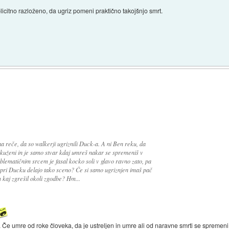
splicitno razloženo, da ugriz pomeni praktično takojšnjo smrt.
a reče, da so walkerji ugriznili Duck-a. A ni Ben reku, da
 okuženi in je samo stvar kdaj umreš nakar se spremeniš v
oblematičnim srcem je fasal kocko soli v glavo ravno zato, pa
ol pri Ducku delajo tako sceno? Če si samo ugriznjen imaš pač
m kaj zgrešil okoli zgodbe? Hm...
. Če umre od roke človeka, da je ustreljen in umre ali od naravne smrti se spremeni