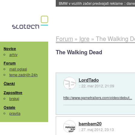
BMW v vozilih začel predvajati reklame
::
dane
Forum
»
Igre
»
The Walking D
Novice
The Walking Dead
arhiv
Forum
mali oglasi
teme zadnjih 24h
LordTado
Članki
::
22. mar 2012, 21:09
Zaposlitve
http://www.gametrailers.com/video/debut...
brskaj
Ostalo
pravila
bambam20
::
27. maj 2012, 23:13