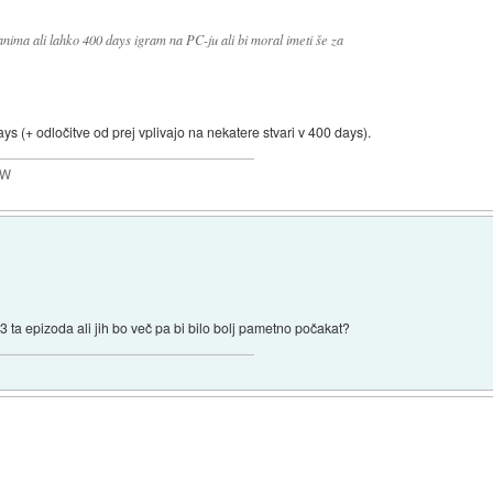
anima ali lahko 400 days igram na PC-ju ali bi moral imeti še za
days (+ odločitve od prej vplivajo na nekatere stvari v 400 days).
MW
ta epizoda ali jih bo več pa bi bilo bolj pametno počakat?