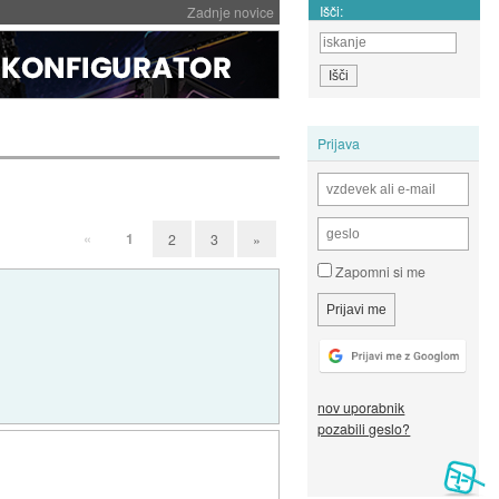
Išči:
Zadnje novice
Prijava
«
1
2
3
»
Zapomni si me
nov uporabnik
pozabili geslo?