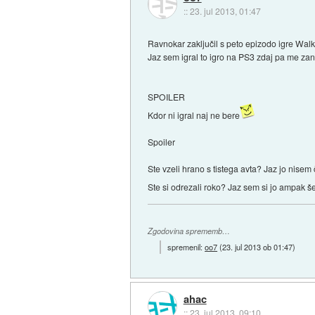
::
23. jul 2013, 01:47
Ravnokar zaključil s peto epizodo igre Walki
Jaz sem igral to igro na PS3 zdaj pa me zan
SPOILER
Kdor ni igral naj ne bere
Spoiler
Ste vzeli hrano s tistega avta? Jaz jo nisem 
Ste si odrezali roko? Jaz sem si jo ampak še 
Zgodovina sprememb…
spremenil:
oo7
(
23. jul 2013 ob 01:47
)
ahac
::
23. jul 2013, 09:10