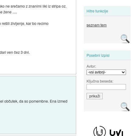
ko ne srečamo z znanimi liki iz stripa oz.
Hitre funkcije
 žene .....
ešili življenje, kar bo recimo
seznam tem
ari ven čez 3 dni.
Posebni izpisi
Avtor:
Ključna beseda:
m imel občutek, da so pomembne. Ena izmed