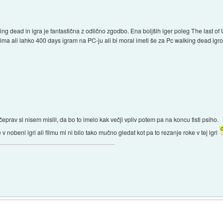
ng dead in igra je fantastična z odlično zgodbo. Ena boljših iger poleg The last of
ima ali lahko 400 days igram na PC-ju ali bi moral imeti še za Pc walking dead igr
čeprav si nisem mislil, da bo to imelo kak večji vpliv potem pa na koncu tisti psiho.
v nobeni igri ali filmu mi ni bilo tako mučno gledat kot pa to rezanje roke v tej igri