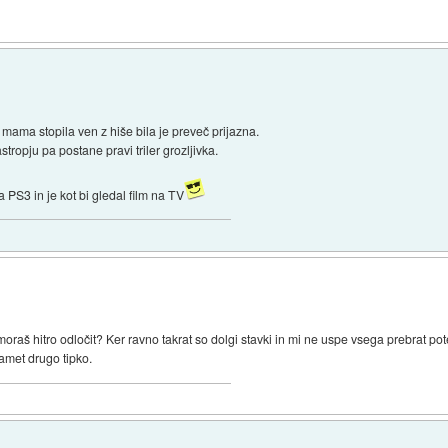
va mama stopila ven z hiše bila je preveč prijazna.
opju pa postane pravi triler grozljivka.
 PS3 in je kot bi gledal film na TV
 se moraš hitro odločit? Ker ravno takrat so dolgi stavki in mi ne uspe vsega prebrat
pamet drugo tipko.