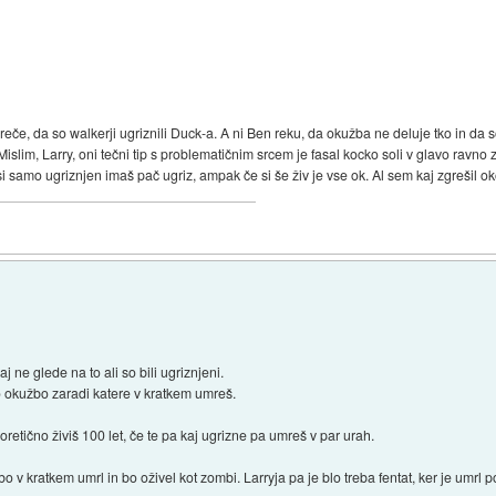
eče, da so walkerji ugriznili Duck-a. A ni Ben reku, da okužba ne deluje tko in da s
lim, Larry, oni tečni tip s problematičnim srcem je fasal kocko soli v glavo ravno za
i samo ugriznjen imaš pač ugriz, ampak če si še živ je vse ok. Al sem kaj zgrešil o
aj ne glede na to ali so bili ugriznjeni.
 okužbo zaradi katere v kratkem umreš.
oretično živiš 100 let, če te pa kaj ugrizne pa umreš v par urah.
o v kratkem umrl in bo oživel kot zombi. Larryja pa je blo treba fentat, ker je umrl po 