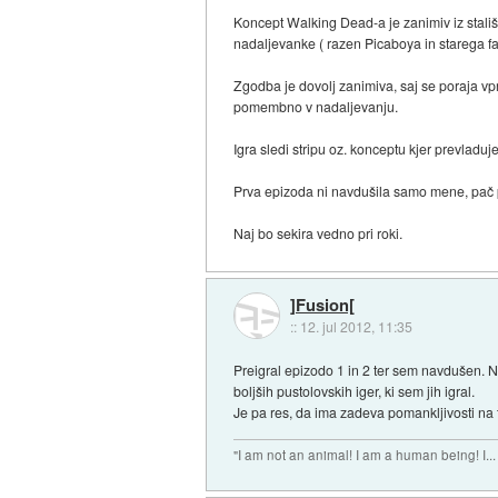
Koncept Walking Dead-a je zanimiv iz stališč
nadaljevanke ( razen Picaboya in starega far
Zgodba je dovolj zanimiva, saj se poraja vp
pomembno v nadaljevanju.
Igra sledi stripu oz. konceptu kjer prevladu
Prva epizoda ni navdušila samo mene, pač pa
Naj bo sekira vedno pri roki.
]Fusion[
::
12. jul 2012, 11:35
Preigral epizodo 1 in 2 ter sem navdušen. 
boljših pustolovskih iger, ki sem jih igral.
Je pa res, da ima zadeva pomankljivosti na teh
"I am not an animal! I am a human being! I...