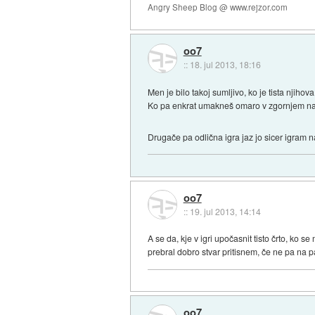
Angry Sheep Blog @ www.rejzor.com
oo7
::
18. jul 2013, 18:16
Men je bilo takoj sumljivo, ko je tista njiho
Ko pa enkrat umakneš omaro v zgornjem nastr
Drugače pa odlična igra jaz jo sicer igram na
oo7
::
19. jul 2013, 14:14
A se da, kje v igri upočasnit tisto črto, ko
prebral dobro stvar pritisnem, če ne pa na 
oo7