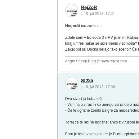
RejZoR
::
18. jul 2013, 17:31
Hm, neki me zanima...
Zdele sem v Episode 3 v RV-ju in mi Katjaa r
kdaj umreš nakar se spremeniš v zombija? Mis
Zakaj pol pri Ducku delajo tako sceno? Če s
Angry Sheep Blog @ www.rejzor.com
St235
::
18. jul 2013, 17:36
Dve stvari je treba ločit:
- Vsi imajo virus in ko umrejo vsi pridejo naz
- Če te ugrizne zombi pa gre za neposredno
Torej če te nič ne ugrizne lahko z virusom te
Fora je torej v tem, da ker je Duck ugriznen b