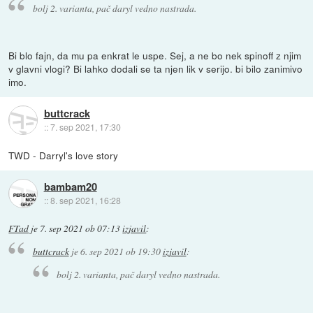
bolj 2. varianta, pač daryl vedno nastrada.
Bi blo fajn, da mu pa enkrat le uspe. Sej, a ne bo nek spinoff z njim
v glavni vlogi? Bi lahko dodali se ta njen lik v serijo. bi bilo zanimivo
imo.
buttcrack
::
7. sep 2021, 17:30
TWD - Darryl's love story
bambam20
::
8. sep 2021, 16:28
FTad
je
7. sep 2021 ob 07:13
izjavil
:
buttcrack
je
6. sep 2021 ob 19:30
izjavil
:
bolj 2. varianta, pač daryl vedno nastrada.