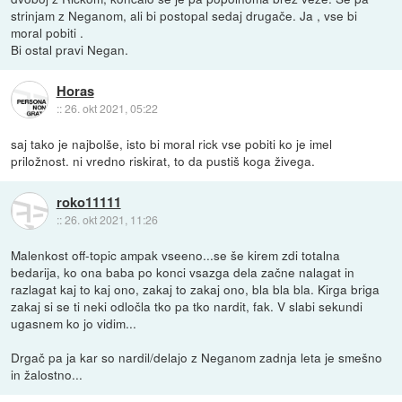
strinjam z Neganom, ali bi postopal sedaj drugače. Ja , vse bi
moral pobiti .
Bi ostal pravi Negan.
Horas
::
26. okt 2021, 05:22
saj tako je najbolše, isto bi moral rick vse pobiti ko je imel
priložnost. ni vredno riskirat, to da pustiš koga živega.
roko11111
::
26. okt 2021, 11:26
Malenkost off-topic ampak vseeno...se še kirem zdi totalna
bedarija, ko ona baba po konci vsazga dela začne nalagat in
razlagat kaj to kaj ono, zakaj to zakaj ono, bla bla bla. Kirga briga
zakaj si se ti neki odločla tko pa tko nardit, fak. V slabi sekundi
ugasnem ko jo vidim...
Drgač pa ja kar so nardil/delajo z Neganom zadnja leta je smešno
in žalostno...