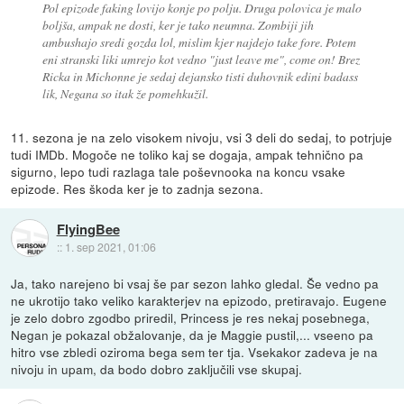
Pol epizode faking lovijo konje po polju. Druga polovica je malo
boljša, ampak ne dosti, ker je tako neumna. Zombiji jih
ambushajo sredi gozda lol, mislim kjer najdejo take fore. Potem
eni stranski liki umrejo kot vedno "just leave me", come on! Brez
Ricka in Michonne je sedaj dejansko tisti duhovnik edini badass
lik, Negana so itak že pomehkužil.
11. sezona je na zelo visokem nivoju, vsi 3 deli do sedaj, to potrjuje
tudi IMDb. Mogoče ne toliko kaj se dogaja, ampak tehnično pa
sigurno, lepo tudi razlaga tale poševnooka na koncu vsake
epizode. Res škoda ker je to zadnja sezona.
FlyingBee
::
1. sep 2021, 01:06
Ja, tako narejeno bi vsaj še par sezon lahko gledal. Še vedno pa
ne ukrotijo tako veliko karakterjev na epizodo, pretiravajo. Eugene
je zelo dobro zgodbo priredil, Princess je res nekaj posebnega,
Negan je pokazal obžalovanje, da je Maggie pustil,... vseeno pa
hitro vse zbledi oziroma bega sem ter tja. Vsekakor zadeva je na
nivoju in upam, da bodo dobro zaključili vse skupaj.