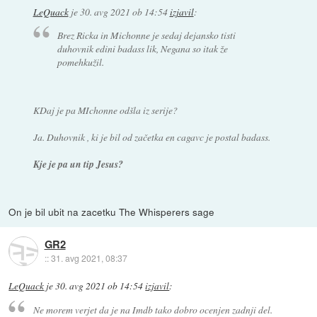
LeQuack
je
30. avg 2021 ob 14:54
izjavil
:
Brez Ricka in Michonne je sedaj dejansko tisti
duhovnik edini badass lik, Negana so itak že
pomehkužil.
KDaj je pa MIchonne odšla iz serije?
Ja. Duhovnik , ki je bil od začetka en cagavc je postal badass.
Kje je pa un tip Jesus?
On je bil ubit na zacetku The Whisperers sage
GR2
::
31. avg 2021, 08:37
LeQuack
je
30. avg 2021 ob 14:54
izjavil
:
Ne morem verjet da je na Imdb tako dobro ocenjen zadnji del.