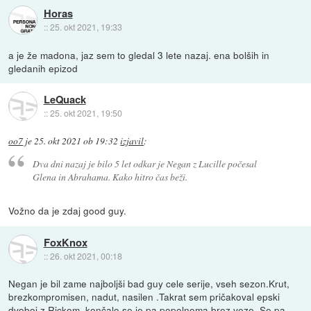
Horas
::
25. okt 2021, 19:33
a je že madona, jaz sem to gledal 3 lete nazaj. ena bolših in
gledanih epizod
LeQuack
::
25. okt 2021, 19:50
oo7
je
25. okt 2021 ob 19:32
izjavil
:
Dva dni nazaj je bilo 5 let odkar je Negan z Lucille počesal
Glena in Abrahama. Kako hitro čas beži.
Vožno da je zdaj good guy.
FoxKnox
::
26. okt 2021, 00:18
Negan je bil zame najboljši bad guy cele serije, vseh sezon.Krut,
brezkompromisen, nadut, nasilen .Takrat sem pričakoval epski
dvoboj z Rickom, končalo se je pa popolnoma brez veze. Se pa