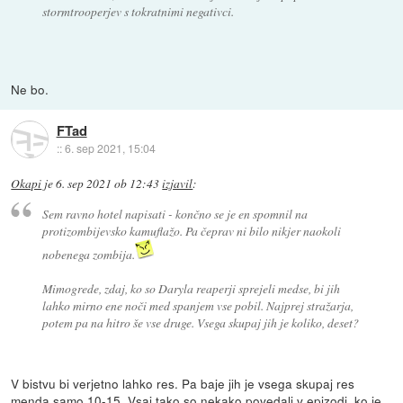
stormtrooperjev s tokratnimi negativci.
Ne bo.
FTad
::
6. sep 2021, 15:04
Okapi
je
6. sep 2021 ob 12:43
izjavil
:
Sem ravno hotel napisati - končno se je en spomnil na
protizombijevsko kamuflažo. Pa čeprav ni bilo nikjer naokoli
nobenega zombija.
Mimogrede, zdaj, ko so Daryla reaperji sprejeli medse, bi jih
lahko mirno ene noči med spanjem vse pobil. Najprej stražarja,
potem pa na hitro še vse druge. Vsega skupaj jih je koliko, deset?
V bistvu bi verjetno lahko res. Pa baje jih je vsega skupaj res
menda samo 10-15. Vsaj tako so nekako povedali v epizodi, ko je