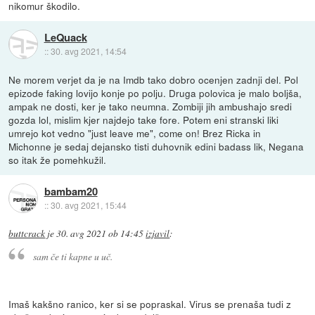
nikomur škodilo.
LeQuack
::
30. avg 2021, 14:54
Ne morem verjet da je na Imdb tako dobro ocenjen zadnji del. Pol
epizode faking lovijo konje po polju. Druga polovica je malo boljša,
ampak ne dosti, ker je tako neumna. Zombiji jih ambushajo sredi
gozda lol, mislim kjer najdejo take fore. Potem eni stranski liki
umrejo kot vedno "just leave me", come on! Brez Ricka in
Michonne je sedaj dejansko tisti duhovnik edini badass lik, Negana
so itak že pomehkužil.
bambam20
::
30. avg 2021, 15:44
buttcrack
je
30. avg 2021 ob 14:45
izjavil
:
sam če ti kapne u uč.
Imaš kakšno ranico, ker si se popraskal. Virus se prenaša tudi z