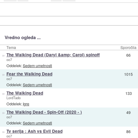
Vredno ogleda ...
Tema
Sporočila
»
The Walking Dead (Daryl &amp; Carol) spinoff
66
oo7
Oddelek:
Sedem umetnosti
»
Fear the Walking Dead
1015
oo7
Oddelek:
Sedem umetnosti
»
The Walking Dead
133
LordTado
Oddelek:
Igre
»
The Walking Dead - Spin-Off (2020 - )
49
oo7
Oddelek:
Sedem umetnosti
»
Tv serija : Ash vs Evil Dead
86
oo7