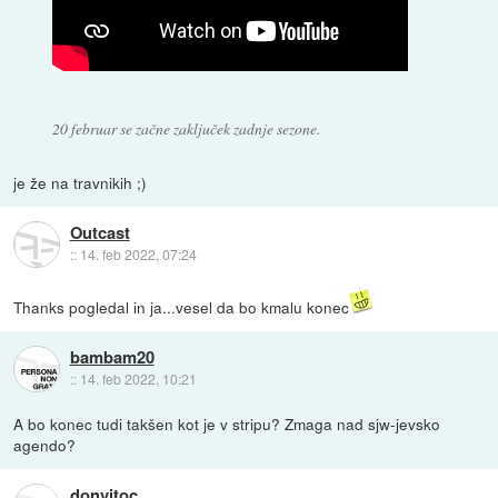
20 februar se začne zaključek zadnje sezone.
je že na travnikih ;)
Outcast
::
14. feb 2022, 07:24
Thanks pogledal in ja...vesel da bo kmalu konec
bambam20
::
14. feb 2022, 10:21
A bo konec tudi takšen kot je v stripu? Zmaga nad sjw-jevsko
agendo?
donvitoc