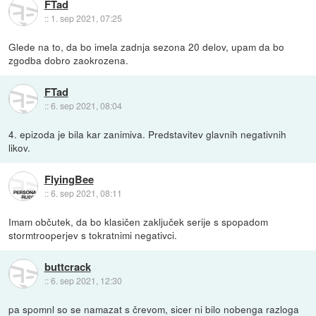
FTad
::
1. sep 2021, 07:25
Glede na to, da bo imela zadnja sezona 20 delov, upam da bo
zgodba dobro zaokrozena.
FTad
::
6. sep 2021, 08:04
4. epizoda je bila kar zanimiva. Predstavitev glavnih negativnih
likov.
FlyingBee
::
6. sep 2021, 08:11
Imam občutek, da bo klasičen zaključek serije s spopadom
stormtrooperjev s tokratnimi negativci.
buttcrack
::
6. sep 2021, 12:30
pa spomnl so se namazat s črevom, sicer ni bilo nobenga razloga