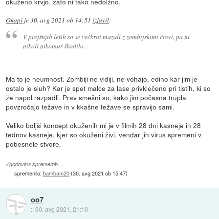
okuženo krvjo, zato ni tako nedolžno.
Okapi
je
30. avg 2021 ob 14:51
izjavil
:
V prejšnjih letih so se večkrat mazali z zombijskimi črevi, pa ni
nikoli nikomur škodilo.
Ma to je neumnost. Zombiji ne vidiji, ne vohajo, edino kar jim je
ostalo je sluh? Kar je spet malce za lase privklečeno pri tistih, ki so
že napol razpadli. Prav smešni so, kako jim počasna trupla
povzročajo težave in v kkašne težave se spravijo sami.
Veliko boljši koncept okuženih mi je v filmih 28 dni kasneje in 28
tednov kasneje, kjer so okuženi živi, vendar jih virus spremeni v
pobesnele stvore.
Zgodovina sprememb…
spremenilo:
bambam20
(
30. avg 2021 ob 15:47
)
oo7
::
30. avg 2021, 21:10