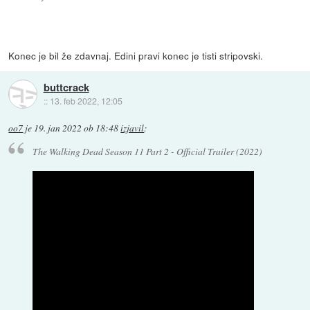
Konec je bil že zdavnaj. Edini pravi konec je tisti stripovski.
buttcrack
::
13. feb 2022, 12:05
oo7
je
19. jan 2022 ob 18:48
izjavil
:
The Walking Dead Season 11 Part 2 - Official Trailer (2022)