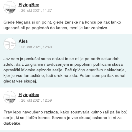
FlyingBee
::
26. okt 2021, 11:37
Glede Negana si on point, glede ženske na koncu pa itak lahko
ugasneš ali pa pogledaš do konca, meni je kar zanimivo.
Ales
::
26. okt 2021, 12:48
Jaz sem jo poslušal samo enkrat in se mi je po parih sekundah
zdelo, da z zaigranim navdušenjem in popolnimi puhlicami skuša
opravičiti idiotsko epizodo serije. Pač tipično ameriško nakladanje,
kjer je vse fantastično, tudi drek na zidu. Potem sem pa itak nehal
gledat vse skupaj.
FlyingBee
::
26. okt 2021, 12:59
Prav lepo navdušeno razlaga, kako soustvarja kultno (ali pa še bo)
serijo, ki se ji bliža konec. Seveda je vse skupaj osladno in ni za
diabetike.