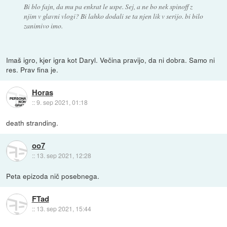
Bi blo fajn, da mu pa enkrat le uspe. Sej, a ne bo nek spinoff z
njim v glavni vlogi? Bi lahko dodali se ta njen lik v serijo. bi bilo
zanimivo imo.
Imaš igro, kjer igra kot Daryl. Večina pravijo, da ni dobra. Samo ni
res. Prav fina je.
Horas
::
9. sep 2021, 01:18
death stranding.
oo7
::
13. sep 2021, 12:28
Peta epizoda nič posebnega.
FTad
::
13. sep 2021, 15:44