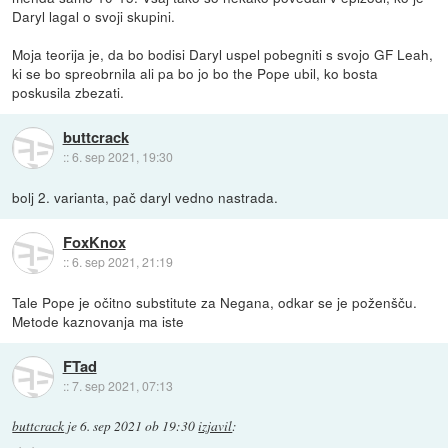
Daryl lagal o svoji skupini.
Moja teorija je, da bo bodisi Daryl uspel pobegniti s svojo GF Leah,
ki se bo spreobrnila ali pa bo jo bo the Pope ubil, ko bosta
poskusila zbezati.
buttcrack
::
6. sep 2021, 19:30
bolj 2. varianta, pač daryl vedno nastrada.
FoxKnox
::
6. sep 2021, 21:19
Tale Pope je očitno substitute za Negana, odkar se je poženšču.
Metode kaznovanja ma iste
FTad
::
7. sep 2021, 07:13
buttcrack
je
6. sep 2021 ob 19:30
izjavil
: