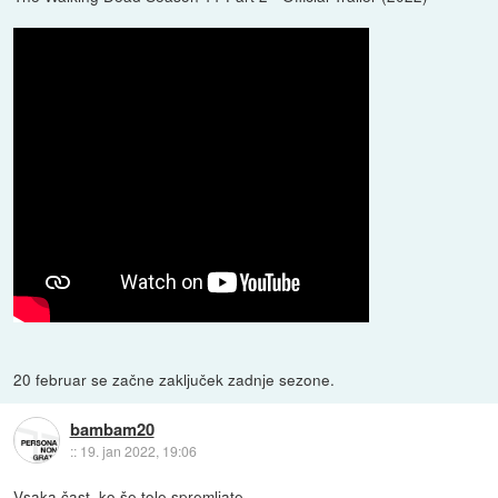
20 februar se začne zaključek zadnje sezone.
bambam20
::
19. jan 2022, 19:06
Vsaka čast, ko še tole spremljate.