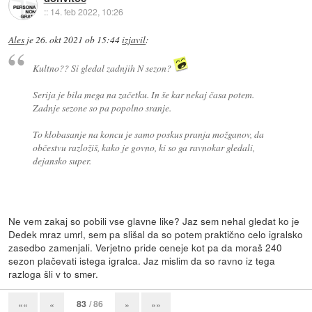
::
14. feb 2022, 10:26
Ales
je
26. okt 2021 ob 15:44
izjavil
:
Kultno?? Si gledal zadnjih N sezon?
Serija je bila mega na začetku. In še kar nekaj časa potem.
Zadnje sezone so pa popolno sranje.
To klobasanje na koncu je samo poskus pranja možganov, da
občestvu razložiš, kako je govno, ki so ga ravnokar gledali,
dejansko super.
Ne vem zakaj so pobili vse glavne like? Jaz sem nehal gledat ko je
Dedek mraz umrl, sem pa slišal da so potem praktično celo igralsko
zasedbo zamenjali. Verjetno pride ceneje kot pa da moraš 240
sezon plačevati istega igralca. Jaz mislim da so ravno iz tega
razloga šli v to smer.
83
/ 86
««
«
»
»»