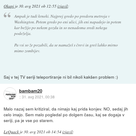
Okapi
je
30. avg 2021 ob 12:55
izjavil
:
Ampak je tudi krneki. Najprej gredo po predoru metroja v
Washington. Potem gredo po eni ulici, jih eni napadejo in potem
kar bežijo po nekem gozdu in so nenadoma sredi nekega
podeželja.
Pa vsi so že pozabili, da se namažeš s črevi in greš lahko mirno
mimo zombijev.
Saj v tej TV seriji teleportiranje ni bil nikoli kakšen problem :)
bambam20
::
31. avg 2021, 00:38
Malo nazaj sem kritiziral, da nimajo kaj prida konjev. NO, sedaj jih
celo imajo. Sem malo pogledal po dolgem času, kaj se dogaja v
seriji, pa je vse po starem.
LeQuack
je
30. avg 2021 ob 14:54
izjavil
: