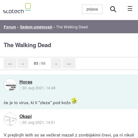
☰
Forum
»
Sedem umetnosti
»
The Walking Dead
The Walking Dead
83
/ 86
««
«
»
»»
Horas
::
30. avg 2021, 14:48
če je to virus, ki ti "zleze" pod kožo
Okapi
::
30. avg 2021, 14:51
V prejšnjih letih so se večkrat mazali z zombijskimi črevi, pa ni nikoli