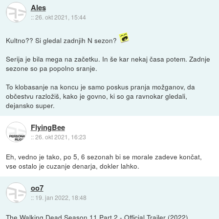
Ales
::
26. okt 2021, 15:44
Kultno?? Si gledal zadnjih N sezon?
Serija je bila mega na začetku. In še kar nekaj časa potem. Zadnje
sezone so pa popolno sranje.
To klobasanje na koncu je samo poskus pranja možganov, da
občestvu razložiš, kako je govno, ki so ga ravnokar gledali,
dejansko super.
FlyingBee
::
26. okt 2021, 16:23
Eh, vedno je tako, po 5, 6 sezonah bi se morale zadeve končat,
vse ostalo je cuzanje denarja, dokler lahko.
oo7
::
19. jan 2022, 18:48
The Walking Dead Season 11 Part 2 - Official Trailer (2022)