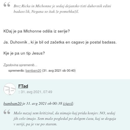
Brez Ricka in Michonne je sedaj dejansko tisti duhovnik edini
badass lik, Negana so itak že pomehkužil.
KDaj je pa MIchonne odšla iz serije?
Ja. Duhovnik , ki je bil od začetka en cagavc je postal badass.
Kje je pa un tip Jesus?
Zgodovina sprememb…
spremenilo:
bambam20
(
31. avg 2021 ob 00:40
)
FTad
::
31. avg 2021, 07:49
bambam20
je
31. avg 2021 ob 00:38
izjavil
:
Malo nazaj sem kritiziral, da nimajo kaj prida konjev. NO, sedaj
jih celo imajo. Sem malo pogledal po dolgem času, kaj se dogaja
v seriji, pa je vse po starem.