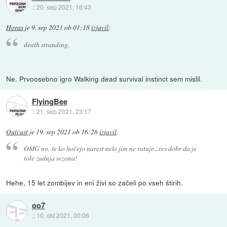
::
20. sep 2021, 16:43
Horas
je
9. sep 2021 ob 01:18
izjavil
:
death stranding.
Ne. Prvoosebno igro Walking dead survival instinct sem mislil.
FlyingBee
::
21. sep 2021, 23:17
Outcast
je
19. sep 2021 ob 16:26
izjavil
:
OMG no, še ko hočejo narest neki jim ne ratuje...res dobr da je
tole zadnja sezona!
Hehe, 15 let zombijev in eni živi so začeli po vseh štirih.
oo7
::
10. okt 2021, 00:06