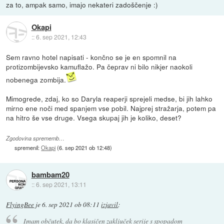
za to, ampak samo, imajo nekateri zadoščenje :)
Okapi
::
6. sep 2021, 12:43
Sem ravno hotel napisati - končno se je en spomnil na
protizombijevsko kamuflažo. Pa čeprav ni bilo nikjer naokoli
nobenega zombija.
Mimogrede, zdaj, ko so Daryla reaperji sprejeli medse, bi jih lahko
mirno ene noči med spanjem vse pobil. Najprej stražarja, potem pa
na hitro še vse druge. Vsega skupaj jih je koliko, deset?
Zgodovina sprememb…
spremenil:
Okapi
(
6. sep 2021 ob 12:48
)
bambam20
::
6. sep 2021, 13:11
FlyingBee
je
6. sep 2021 ob 08:11
izjavil
:
Imam občutek, da bo klasičen zaključek serije s spopadom