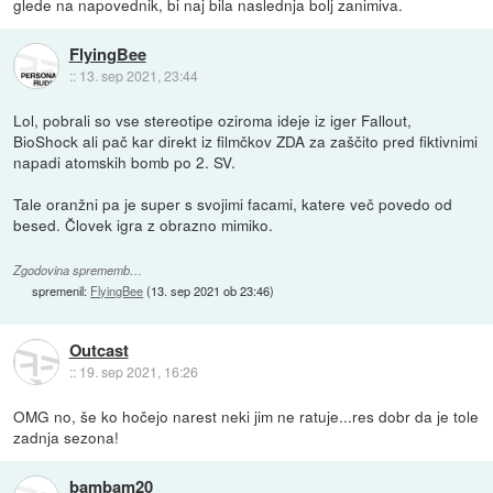
glede na napovednik, bi naj bila naslednja bolj zanimiva.
FlyingBee
::
13. sep 2021, 23:44
Lol, pobrali so vse stereotipe oziroma ideje iz iger Fallout,
BioShock ali pač kar direkt iz filmčkov ZDA za zaščito pred fiktivnimi
napadi atomskih bomb po 2. SV.
Tale oranžni pa je super s svojimi facami, katere več povedo od
besed. Človek igra z obrazno mimiko.
Zgodovina sprememb…
spremenil:
FlyingBee
(
13. sep 2021 ob 23:46
)
Outcast
::
19. sep 2021, 16:26
OMG no, še ko hočejo narest neki jim ne ratuje...res dobr da je tole
zadnja sezona!
bambam20