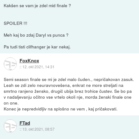
Kakšen se vam je zdel mid finale ?
SPOILER !!!
Meh kaj bo zdaj Daryl vs punca ?
Pa tudi tisti clifhanger je kar nekaj.
FoxKnox
::
12. okt 2021, 14:31
Semi season finale se mi je zdel malo čuden., nepričakovan zasuk.
Leah se zdi zelo neuravnovešena, enkrat ne more streljati na
smrtno ranjeno žensko, drugič ubija brez trohice čustev. Se bo pa
v nadaljevanju očitno vse vrtelo okoli nje, morda ženski finale one
on one.
Konec je nepredvidljiv na splošno ne vem , kaj pričakovati.
FTad
::
13. okt 2021, 08:57