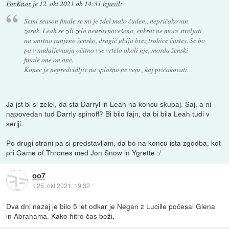
FoxKnox
je
12. okt 2021 ob 14:31
izjavil
:
Semi season finale se mi je zdel malo čuden., nepričakovan
zasuk. Leah se zdi zelo neuravnovešena, enkrat ne more streljati
na smrtno ranjeno žensko, drugič ubija brez trohice čustev. Se bo
pa v nadaljevanju očitno vse vrtelo okoli nje, morda ženski
finale one on one.
Konec je nepredvidljiv na splošno ne vem , kaj pričakovati.
Ja jst bi si zelel, da sta Darryl in Leah na koncu skupaj. Saj, a ni
napovedan tud Darrly spinoff? Bi bilo fajn, da bi bila Leah tudi v
seriji.
Po drugi strani pa si predstavljam, da bo na koncu ista zgodba, kot
pri Game of Thrones med Jon Snow in Ygrette :/
oo7
::
25. okt 2021, 19:32
Dva dni nazaj je bilo 5 let odkar je Negan z Lucille počesal Glena
in Abrahama. Kako hitro čas beži.