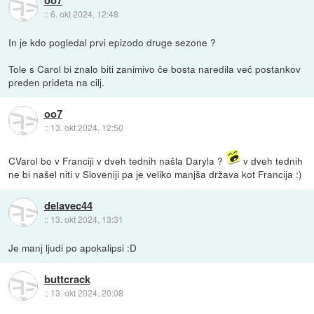
oo7
::
6. okt 2024, 12:48
In je kdo pogledal prvi epizodo druge sezone ?
Tole s Carol bi znalo biti zanimivo če bosta naredila več postankov
preden prideta na cilj.
oo7
::
13. okt 2024, 12:50
CVarol bo v Franciji v dveh tednih našla Daryla ?
v dveh tednih
ne bi našel niti v Sloveniji pa je veliko manjša država kot Francija :)
delavec44
::
13. okt 2024, 13:31
Je manj ljudi po apokalipsi :D
buttcrack
::
13. okt 2024, 20:08