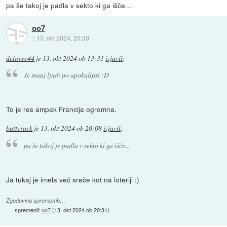
pa še takoj je padla v sekto ki ga išče...
oo7
::
13. okt 2024, 20:30
delavec44
je
13. okt 2024 ob 13:31
izjavil
:
Je manj ljudi po apokalipsi :D
To je res ampak Francija ogromna.
buttcrack
je
13. okt 2024 ob 20:08
izjavil
:
pa še takoj je padla v sekto ki ga išče...
Ja tukaj je imela več sreče kot na loteriji :)
Zgodovina sprememb…
spremenil:
oo7
(
13. okt 2024 ob 20:31
)