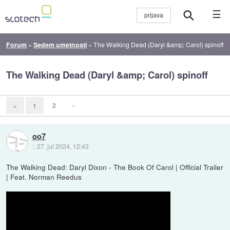
☰
Forum
»
Sedem umetnosti
»
The Walking Dead (Daryl &amp; Carol) spinoff
The Walking Dead (Daryl &amp; Carol) spinoff
2
»
«
1
oo7
::
27. jul 2024, 12:43
The Walking Dead: Daryl Dixon - The Book Of Carol | Official Trailer
| Feat. Norman Reedus