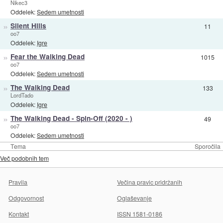
Nikec3
Oddelek:
Sedem umetnosti
»
Silent Hills
11
oo7
Oddelek:
Igre
»
Fear the Walking Dead
1015
oo7
Oddelek:
Sedem umetnosti
»
The Walking Dead
133
LordTado
Oddelek:
Igre
»
The Walking Dead - Spin-Off (2020 - )
49
oo7
Oddelek:
Sedem umetnosti
Tema
Sporočila
Več podobnih tem
Pravila
Večina pravic pridržanih
Odgovornost
Oglaševanje
Kontakt
ISSN 1581-0186