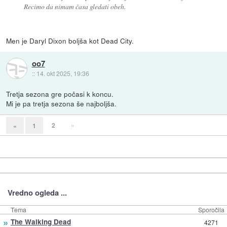
Recimo da nimam časa gledati obeh.
Men je Daryl Dixon boljša kot Dead City.
oo7
::
14. okt 2025, 19:36
Tretja sezona gre počasi k koncu.
Mi je pa tretja sezona še najboljša.
2
»
«
1
Vredno ogleda ...
Tema
Sporočila
»
The Walking Dead
4271