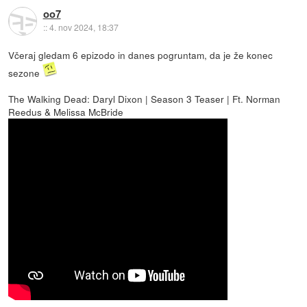
oo7
::
4. nov 2024, 18:37
Včeraj gledam 6 epizodo in danes pogruntam, da je že konec
sezone
The Walking Dead: Daryl Dixon | Season 3 Teaser | Ft. Norman
Reedus & Melissa McBride