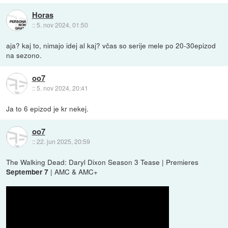
Horas
::
5. nov 2024, 01:50
aja? kaj to, nimajo idej al kaj? včas so serije mele po 20-30epizod
na sezono.
oo7
::
5. nov 2024, 20:41
Ja to 6 epizod je kr nekej.
oo7
::
22. jun 2025, 20:59
The Walking Dead: Daryl Dixon Season 3 Tease | Premieres
| AMC & AMC+
September 7