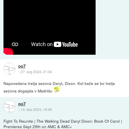
oo7
::
27. avg 2024, 21:04
Napovedana tretja sezona DaryL Dixon. Kot kaže se bo tretja
sezona dogajala v Madridu
oo7
::
14. sep 2024, 19:48
Fight To Reunite | The Walking Dead Daryl Dixon: Book Of Carol |
Premieres Sept 29th on AMC & AMC+