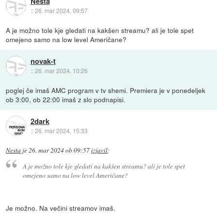
Nesta
::
26. mar 2024, 09:57
A je možno tole kje gledati na kakšen streamu? ali je tole spet
omejeno samo na low level Američane?
novak-t
::
26. mar 2024, 10:26
poglej če imaš AMC program v tv shemi. Premiera je v ponedeljek
ob 3:00, ob 22:00 imaš z slo podnapisi.
2dark
::
26. mar 2024, 15:33
Nesta
je
26. mar 2024 ob 09:57
izjavil
:
A je možno tole kje gledati na kakšen streamu? ali je tole spet
omejeno samo na low level Američane?
Je možno. Na večini streamov imaš.