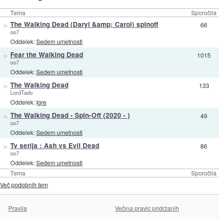
Tema
Sporočila
»
The Walking Dead (Daryl &amp; Carol) spinoff
66
oo7
Oddelek:
Sedem umetnosti
»
Fear the Walking Dead
1015
oo7
Oddelek:
Sedem umetnosti
»
The Walking Dead
133
LordTado
Oddelek:
Igre
»
The Walking Dead - Spin-Off (2020 - )
49
oo7
Oddelek:
Sedem umetnosti
»
Tv serija : Ash vs Evil Dead
86
oo7
Oddelek:
Sedem umetnosti
Tema
Sporočila
Več podobnih tem
Pravila
Večina pravic pridržanih