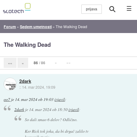
☰
Forum
»
Sedem umetnosti
»
The Walking Dead
The Walking Dead
86
/ 86
»
»»
««
«
2dark
::
14. mar 2024, 19:09
oo7
je
14. mar 2024 ob 19:03
izjavil
:
2dark
je
14. mar 2024 ob 18:50
izjavil
:
So dali smao 6 delov? Odlično.
Ker Rick tok joka, da bi drgač zalilo tv
komunikatorje.