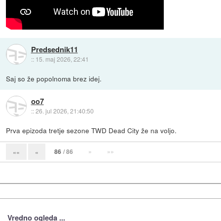
Predsednik11
::
15. maj 2026, 22:41
Saj so že popolnoma brez idej.
oo7
::
26. jul 2026, 21:40:50
Prva epizoda tretje sezone TWD Dead City že na voljo.
86
/ 86
»
»»
««
«
Vredno ogleda ...