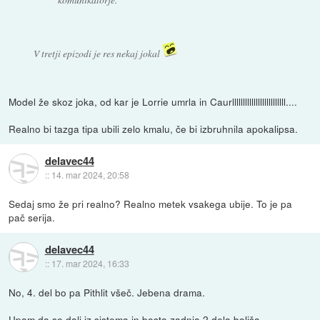
V tretji epizodi je res nekaj jokal
Model že skoz joka, od kar je Lorrie umrla in Caurlllllllllllllllllllllllll....
Realno bi tazga tipa ubili zelo kmalu, če bi izbruhnila apokalipsa.
delavec44
::
14. mar 2024, 20:58
Sedaj smo že pri realno? Realno metek vsakega ubije. To je pa
pač serija.
delavec44
::
17. mar 2024, 16:33
No, 4. del bo pa Pithlit všeč. Jebena drama.
Upam da so dali iz sistema in bosta zadnja 2 dela boljša.