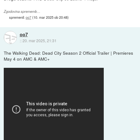
Zgodovina sprememb…
spremenil:
oo7
(
10. mar 2025 ob 20:48
)
oo7
::
20. mar 2025, 21:31
The Walking Dead: Dead City Season 2 Official Trailer | Premieres
May 4 on AMC & AMC+