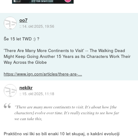
oo7
::
14. okt 2025, 19:56
Še 15 let TWD :) ?
'There Are Many More Continents to Visit' -- The Walking Dead
Might Keep Going Another 15 Years as Its Characters Work Their
Way Across the Globe
https://www.ign.com/articles/there-are-...
nekikr
::
15. okt 2025, 11:18
"There are many more continents to visit. It's about how [the
characters] evolve over time. It's really exciting to see how far
we can take this,
Praktično vsi liki so bili enaki 10 let skupaj, o kakšni evoluciji