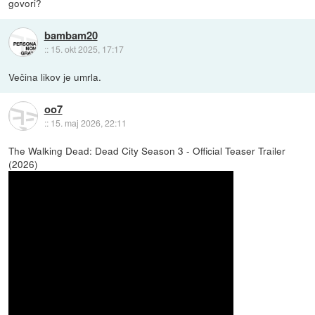
govori?
bambam20
::
15. okt 2025, 17:17
Večina likov je umrla.
oo7
::
15. maj 2026, 22:11
The Walking Dead: Dead City Season 3 - Official Teaser Trailer
(2026)