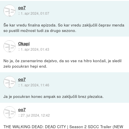
oo7
::
1. apr 2024, 01:07
Še kar vredu finalna epizoda. So kar vredu zaključili čeprav menda
so pustili možnost tudi za drugo sezono.
Okapi
::
1. apr 2024, 01:43
No ja, če zanemarimo dejstvo, da so vse na hitro končali, je sledil
zelo pocukran hepi end.
oo7
::
1. apr 2024, 11:46
Ja je pocukran konec ampak so zaključili brez plezalca.
oo7
::
27. jul 2024, 12:42
THE WALKING DEAD: DEAD CITY | Season 2 SDCC Trailer (NEW