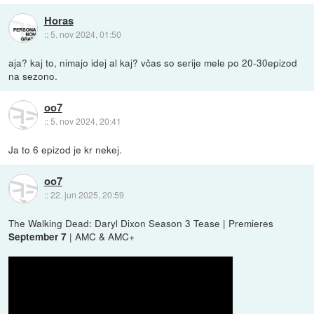
Horas
::
5. nov 2024, 01:50
aja? kaj to, nimajo idej al kaj? včas so serije mele po 20-30epizod
na sezono.
oo7
::
5. nov 2024, 20:41
Ja to 6 epizod je kr nekej.
oo7
::
22. jun 2025, 20:59
The Walking Dead: Daryl Dixon Season 3 Tease | Premieres
| AMC & AMC+
September 7