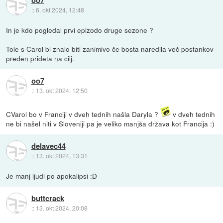
oo7
::
6. okt 2024, 12:48
In je kdo pogledal prvi epizodo druge sezone ?
Tole s Carol bi znalo biti zanimivo če bosta naredila več postankov
preden prideta na cilj.
oo7
::
13. okt 2024, 12:50
CVarol bo v Franciji v dveh tednih našla Daryla ?
v dveh tednih
ne bi našel niti v Sloveniji pa je veliko manjša država kot Francija :)
delavec44
::
13. okt 2024, 13:31
Je manj ljudi po apokalipsi :D
buttcrack
::
13. okt 2024, 20:08