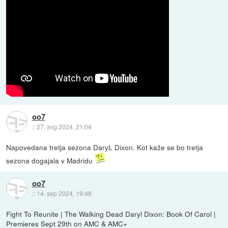
oo7
::
27. avg 2024, 21:04
Napovedana tretja sezona DaryL Dixon. Kot kaže se bo tretja
sezona dogajala v Madridu
oo7
::
14. sep 2024, 19:48
Fight To Reunite | The Walking Dead Daryl Dixon: Book Of Carol |
Premieres Sept 29th on AMC & AMC+