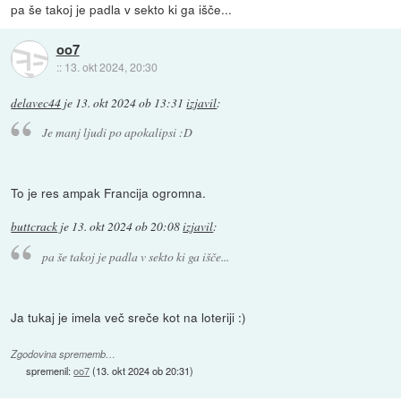
pa še takoj je padla v sekto ki ga išče...
oo7
::
13. okt 2024, 20:30
delavec44
je
13. okt 2024 ob 13:31
izjavil
:
Je manj ljudi po apokalipsi :D
To je res ampak Francija ogromna.
buttcrack
je
13. okt 2024 ob 20:08
izjavil
:
pa še takoj je padla v sekto ki ga išče...
Ja tukaj je imela več sreče kot na loteriji :)
Zgodovina sprememb…
spremenil:
oo7
(
13. okt 2024 ob 20:31
)