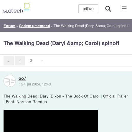
☰
Forum
»
Sedem umetnosti
»
The Walking Dead (Daryl &amp; Carol) spinoff
The Walking Dead (Daryl &amp; Carol) spinoff
2
»
«
1
oo7
::
27. jul 2024, 12:43
The Walking Dead: Daryl Dixon - The Book Of Carol | Official Trailer
| Feat. Norman Reedus