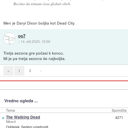
Recimo da nimam časa gledati obeh.
Men je Daryl Dixon boljša kot Dead City.
oo7
::
14. okt 2025, 19:36
Tretja sezona gre počasi k koncu.
Mi je pa tretja sezona še najboljša.
2
»
«
1
Vredno ogleda ...
Tema
Sporočila
»
The Walking Dead
4271
Nikec3
Oddelek:
Sedem umetnosti