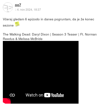
oo7
::
4. nov 2024, 18:37
Včeraj gledam 6 epizodo in danes pogruntam, da je že konec
sezone
The Walking Dead: Daryl Dixon | Season 3 Teaser | Ft. Norman
Reedus & Melissa McBride