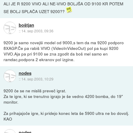
ALI JE R 9200 VIVO ALI NE-VIVO BOLJŠA OD 9100 KR POTEM
SE BOLJ SPLAČA UZET 9200??
boštjan
::
14. sep 2003, 09:36
9200 je samo novejši model od 9000,s tem da ma 9200 podporo
8XAGP.Če pa rabiš VIVO (VideoInVideoOut) pol pa kupi 9200
VIVO.Aja pa pri 9100 se zna zgodit da boš mel samo en
ramdac,podpora 2 ekranov pol izgine.
nodes
::
14. sep 2003, 10:29
9200 če se ne misliš preveč igrat.
Za te igre, ki se trenutno igrajo je še vedno 4200 bomba, do 19"
monitor.
Za prihajajoče igre, ki pridejo konec leta še 5900 ultra ne bo dovolj.
KAO
nodes