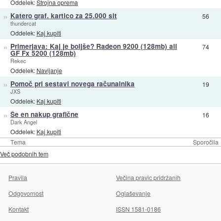
Oddelek:
Strojna oprema
»
Katero graf. kartico za 25.000 sit
56
thundercat
Oddelek:
Kaj kupiti
»
Primerjava: Kaj je boljše? Radeon 9200 (128mb) ali
74
GF Fx 5200 (128mb)
Rekec
Oddelek:
Navijanje
»
Pomoč pri sestavi novega računalnika
19
JXS
Oddelek:
Kaj kupiti
»
Še en nakup grafične
16
Dark Angel
Oddelek:
Kaj kupiti
Tema
Sporočila
Več podobnih tem
Pravila
Večina pravic pridržanih
Odgovornost
Oglaševanje
Kontakt
ISSN 1581-0186