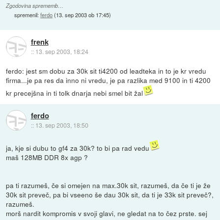
Zgodovina sprememb…
spremenil:
ferdo
(
13. sep 2003 ob 17:45
)
frenk
::
13. sep 2003, 18:24
ferdo: jest sm dobu za 30k sit ti4200 od leadteka in to je kr vredu
firma...je pa res da inno ni vredu, je pa razlika med 9100 in ti 4200
kr precejšna in ti tolk dnarja nebi smel bit žal
ferdo
::
13. sep 2003, 18:50
ja, kje si dubu to gf4 za 30k? to bi pa rad vedu
maš 128MB DDR 8x agp ?
pa ti razumeš, če si omejen na max.30k sit, razumeš, da če ti je že
30k sit preveč, pa bi vseeno še dau 30k sit, da ti je 33k sit preveč?,
razumeš.
morš nardit kompromis v svoji glavi, ne gledat na to čez prste. sej