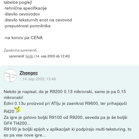
tabelce poglej!
-tehnične specifikacije
-število cevovodov
-število teksturnih enot na cevovod
-prepustnost pomnilnika
-na koncu pa CENA
Zgodovina sprememb…
spremenil:
ferdo
(
14. sep 2003 ob 12:43
)
Zheegec
::
14. sep 2003, 13:49
Nekdo je napisal, da je R9200 0.13 mikronski, samo je pa 0.15
mikronski!
Edini 0.13u proizvod pri ATIju je zaenkrat R9600, ter prihajajoči
R420
Za igre je gotovo boljši R9100 od R9200, seveda pa je še boljši
GF4 TI4200...
R9100 je boljši spljoh v aplikacijah ki podpirajo multi-teksturing, to
so pa vse nove igre...