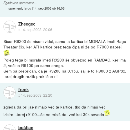
Zgodovina sprememb…
spremenil:
ferdo
(
14. sep 2003 ob 16:06
)
Zheegec
::
14. sep 2003, 20:06
Sicer R9200 še nisem videl, samo ta kartica bi MORALA imeti Rage
Theater čip, ker ATI kartice brez tega čipa ni že od R7000 naprej
Poleg tega bi morala imeti R9200 še obvezno en RAMDAC, ker ima
2, večina R9100 pa samo enega.
Sem pa prepričan, da je R9200 na 0.15u, saj je to R9000 z AGP8x,
torej drugih razlik praktično ni.
frenk
::
14. sep 2003, 22:20
zgleda da pri jae nimajo več te kartice, tko da nimaš več
izbire...torej r9100...če ne mislš dat več kot 30k seveda
boštjan