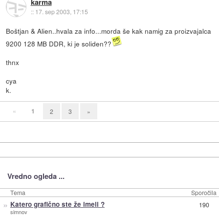
karma
::
17. sep 2003, 17:15
Boštjan & Alien..hvala za info...morda še kak namig za proizvajalca
9200 128 MB DDR, ki je soliden??
thnx
cya
k.
«
1
2
3
»
Vredno ogleda ...
Tema
Sporočila
»
Katero grafično ste že imeli ?
190
simnov