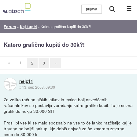
☰
Forum
»
Kaj kupiti
»
Katero grafično kupiti do 30k?!
Katero grafično kupiti do 30k?!
«
1
2
3
»
nejc11
::
13. sep 2003, 09:30
Za veliko računalniških laikov in malce bolj osveščenih
računalnikov se postavlja vprašanje katro grafiko kupit. Tu je sezna
grafik do nekje 30.000 SIT
Prosil bi vse ki se malo spoznajo na vse to če lahko razčistijo kaj je
trnutno najboljši nakup, kje dobiš največ za še zmeram zmerno
ceno do 30.000 k