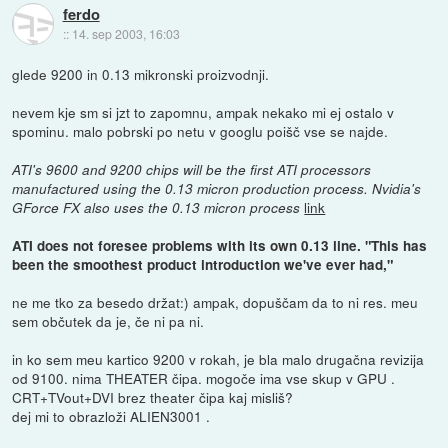
ferdo
::
14. sep 2003, 16:03
glede 9200 in 0.13 mikronski proizvodnji.
nevem kje sm si jzt to zapomnu, ampak nekako mi ej ostalo v
spominu. malo pobrski po netu v googlu poišč vse se najde.
ATI's 9600 and 9200 chips will be the first ATI processors
manufactured using the 0.13 micron production process. Nvidia's
link
GForce FX also uses the 0.13 micron process
ATI does not foresee problems with its own 0.13 line. "This has
been the smoothest product introduction we've ever had,"
ne me tko za besedo držat:) ampak, dopuščam da to ni res. meu
sem občutek da je, če ni pa ni.
in ko sem meu kartico 9200 v rokah, je bla malo drugačna revizija
od 9100. nima THEATER čipa. mogoče ima vse skup v GPU .
CRT+TVout+DVI brez theater čipa kaj misliš?
dej mi to obrazloži ALIEN3001 .