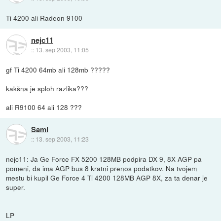
Ti 4200 ali Radeon 9100
nejc11
::
13. sep 2003, 11:05
gf Ti 4200 64mb ali 128mb ?????
kakšna je sploh razlika???
ali R9100 64 ali 128 ???
Sami
::
13. sep 2003, 11:23
nejc11: Ja Ge Force FX 5200 128MB podpira DX 9, 8X AGP pa
pomeni, da ima AGP bus 8 kratni prenos podatkov. Na tvojem
mestu bi kupil Ge Force 4 Ti 4200 128MB AGP 8X, za ta denar je
super.
LP