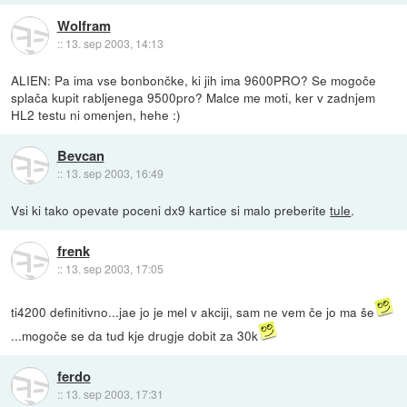
Wolfram
::
13. sep 2003, 14:13
ALIEN: Pa ima vse bonbončke, ki jih ima 9600PRO? Se mogoče
splača kupit rabljenega 9500pro? Malce me moti, ker v zadnjem
HL2 testu ni omenjen, hehe :)
Bevcan
::
13. sep 2003, 16:49
Vsi ki tako opevate poceni dx9 kartice si malo preberite
tule
.
frenk
::
13. sep 2003, 17:05
ti4200 definitivno...jae jo je mel v akciji, sam ne vem če jo ma še
...mogoče se da tud kje drugje dobit za 30k
ferdo
::
13. sep 2003, 17:31