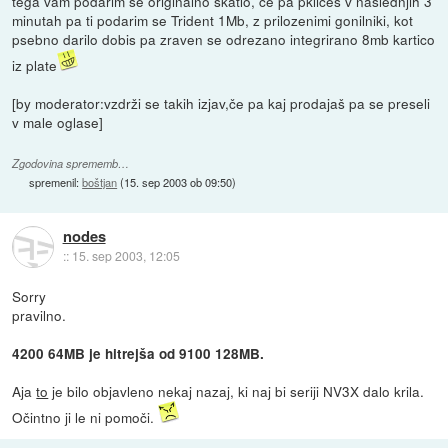
tega vam podarim se originalno skatlo, ce pa pklices v naslednjih 3
minutah pa ti podarim se Trident 1Mb, z prilozenimi gonilniki, kot
psebno darilo dobis pa zraven se odrezano integrirano 8mb kartico
iz plate
[by moderator:vzdrži se takih izjav,če pa kaj prodajaš pa se preseli
v male oglase]
Zgodovina sprememb…
spremenil:
boštjan
(
15. sep 2003 ob 09:50
)
nodes
::
15. sep 2003, 12:05
Sorry
pravilno.
4200 64MB je hitrejša od 9100 128MB.
Aja
to
je bilo objavleno nekaj nazaj, ki naj bi seriji NV3X dalo krila.
Očintno ji le ni pomoči.