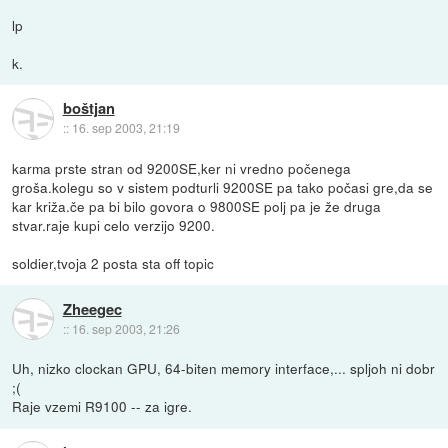
lp
k.
boštjan
::
16. sep 2003, 21:19
karma prste stran od 9200SE,ker ni vredno počenega
groša.kolegu so v sistem podturli 9200SE pa tako počasi gre,da se
kar križa.če pa bi bilo govora o 9800SE polj pa je že druga
stvar.raje kupi celo verzijo 9200.
soldier,tvoja 2 posta sta off topic
Zheegec
::
16. sep 2003, 21:26
Uh, nizko clockan GPU, 64-biten memory interface,... spljoh ni dobr
;(
Raje vzemi R9100 -- za igre.