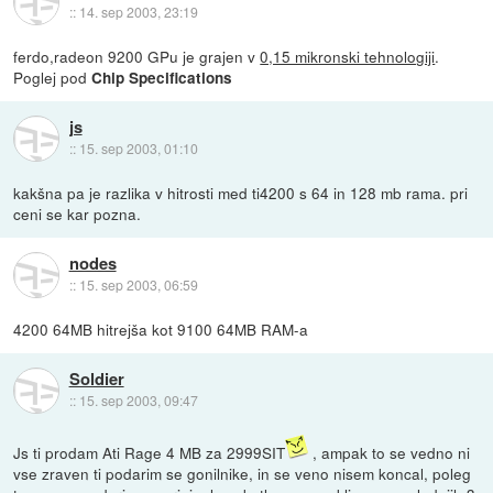
::
14. sep 2003, 23:19
ferdo,radeon 9200 GPu je grajen v
0,15 mikronski tehnologiji
.
Poglej pod
Chip Specifications
js
::
15. sep 2003, 01:10
kakšna pa je razlika v hitrosti med ti4200 s 64 in 128 mb rama. pri
ceni se kar pozna.
nodes
::
15. sep 2003, 06:59
4200 64MB hitrejša kot 9100 64MB RAM-a
Soldier
::
15. sep 2003, 09:47
Js ti prodam Ati Rage 4 MB za 2999SIT
, ampak to se vedno ni
vse zraven ti podarim se gonilnike, in se veno nisem koncal, poleg