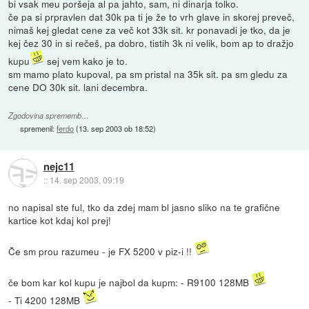
bi vsak meu poršeja al pa jahto, sam, ni dinarja tolko.
če pa si prpravlen dat 30k pa ti je že to vrh glave in skorej preveč,
nimaš kej gledat cene za več kot 33k sit. kr ponavadi je tko, da je
kej čez 30 in si rečeš, pa dobro, tistih 3k ni velik, bom ap to dražjo
kupu
sej vem kako je to.
sm mamo plato kupoval, pa sm pristal na 35k sit. pa sm gledu za
cene DO 30k sit. lani decembra.
Zgodovina sprememb…
spremenil:
ferdo
(
13. sep 2003 ob 18:52
)
nejc11
::
14. sep 2003, 09:19
no napisal ste ful, tko da zdej mam bl jasno sliko na te grafične
kartice kot kdaj kol prej!
Če sm prou razumeu - je FX 5200 v piz-i !!
če bom kar kol kupu je najbol da kupm: - R9100 128MB
- Ti 4200 128MB