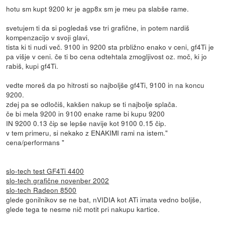
hotu sm kupt 9200 kr je agp8x sm je meu pa slabše rame.
svetujem ti da si pogledaš vse tri grafične, in potem nardiš
kompenzacijo v svoji glavi,
tista ki ti nudi več. 9100 in 9200 sta prbližno enako v ceni, gf4Ti je
pa višje v ceni. če ti bo cena odtehtala zmogljivost oz. moč, ki jo
rabiš, kupi gf4Ti.
vedte moreš da po hitrosti so najboljše gf4Ti, 9100 in na koncu
9200.
zdej pa se odločiš, kakšen nakup se ti najbolje splača.
če bi mela 9200 in 9100 enake rame bi kupu 9200
IN 9200 0.13 čip se lepše navije kot 9100 0.15 čip.
v tem primeru, si nekako z ENAKIMI rami na istem."
cena/performans "
slo-tech test GF4Ti 4400
slo-tech grafične novenber 2002
slo-tech Radeon 8500
glede gonilnikov se ne bat, nVIDIA kot ATi imata vedno boljše,
glede tega te nesme nič motit pri nakupu kartice.