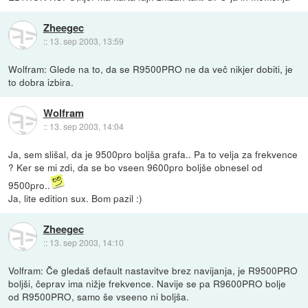
Zheegec
::
13. sep 2003, 13:59
Wolfram: Glede na to, da se R9500PRO ne da več nikjer dobiti, je
to dobra izbira.
Wolfram
::
13. sep 2003, 14:04
Ja, sem slišal, da je 9500pro boljša grafa.. Pa to velja za frekvence
? Ker se mi zdi, da se bo vseen 9600pro boljše obnesel od
9500pro..
Ja, lite edition sux. Bom pazil :)
Zheegec
::
13. sep 2003, 14:10
Volfram: Če gledaš default nastavitve brez navijanja, je R9500PRO
boljši, čeprav ima nižje frekvence. Navije se pa R9600PRO bolje
od R9500PRO, samo še vseeno ni boljša.