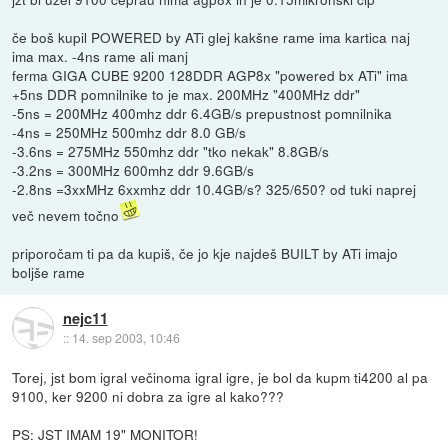
če boš kupil POWERED by ATi glej kakšne rame ima kartica naj
ima max. -4ns rame ali manj
ferma GIGA CUBE 9200 128DDR AGP8x "powered bx ATi" ima
+5ns DDR pomnilnike to je max. 200MHz "400MHz ddr"
-5ns = 200MHz 400mhz ddr 6.4GB/s prepustnost pomnilnika
-4ns = 250MHz 500mhz ddr 8.0 GB/s
-3.6ns = 275MHz 550mhz ddr "tko nekak" 8.8GB/s
-3.2ns = 300MHz 600mhz ddr 9.6GB/s
-2.8ns =3xxMHz 6xxmhz ddr 10.4GB/s? 325/650? od tuki naprej
več nevem točno
priporočam ti pa da kupiš, če jo kje najdeš BUILT by ATi imajo
boljše rame
nejc11
::
14. sep 2003, 10:46
Torej, jst bom igral večinoma igral igre, je bol da kupm ti4200 al pa
9100, ker 9200 ni dobra za igre al kako???
PS: JST IMAM 19" MONITOR!