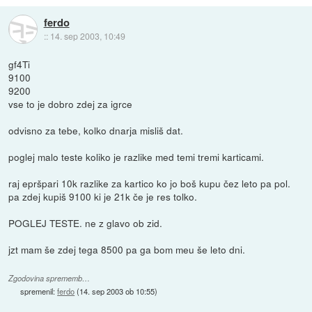
ferdo
::
14. sep 2003, 10:49
gf4Ti
9100
9200
vse to je dobro zdej za igrce
odvisno za tebe, kolko dnarja misliš dat.
poglej malo teste koliko je razlike med temi tremi karticami.
raj epršpari 10k razlike za kartico ko jo boš kupu čez leto pa pol.
pa zdej kupiš 9100 ki je 21k če je res tolko.
POGLEJ TESTE. ne z glavo ob zid.
jzt mam še zdej tega 8500 pa ga bom meu še leto dni.
Zgodovina sprememb…
spremenil:
ferdo
(
14. sep 2003 ob 10:55
)