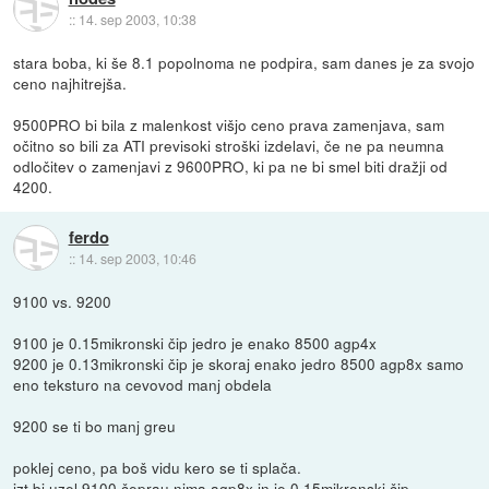
::
14. sep 2003, 10:38
stara boba, ki še 8.1 popolnoma ne podpira, sam danes je za svojo
ceno najhitrejša.
9500PRO bi bila z malenkost višjo ceno prava zamenjava, sam
očitno so bili za ATI previsoki stroški izdelavi, če ne pa neumna
odločitev o zamenjavi z 9600PRO, ki pa ne bi smel biti dražji od
4200.
ferdo
::
14. sep 2003, 10:46
9100 vs. 9200
9100 je 0.15mikronski čip jedro je enako 8500 agp4x
9200 je 0.13mikronski čip je skoraj enako jedro 8500 agp8x samo
eno teksturo na cevovod manj obdela
9200 se ti bo manj greu
poklej ceno, pa boš vidu kero se ti splača.
jzt bi uzel 9100 čeprau nima agp8x in je 0.15mikronski čip