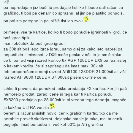
lej!
pa neprodajam jaz buč! to prodajajo tisti ko ti bodo dali račun za
grafično, ti boš pa denarnico spraznu, al jim pa plastiko ponudiš,
pa pol sm potegne in pol slišiš tist lep zvok
primerjej vse te kartice, koliko ti bodo ponudile igralnosti v igrci, če
boš igrce špilu.
mam občutek da boš igrce igrou.
za 30k sit boš lepo igrce igrau, samo glej za kako leto naprej pa
nepusti da ti microsoft z DX9 meče peska v oči. to je sm šminka.
če bi pa rad višji razred kartico 8x AGP 128DDR DX9 pa razmišlej
o kakem kreditu, če si zaprisegu da imaš max. 30k sit
tebi proporočam srednji razred ATi9100 128DDR 21.000sit ali višji
razred ATi 9600 128DDR 37.000sit pišem okvirne cene.
lahko ti povem, da ponekod teško prodajajo FX kartice. ker jih pač
nemorejo prodat. zaradi cene in tega kar ti kartica ponudi.
FX5200 prodajajo po 25.000sit in ni vredna tega denarja, mogoče
je kakšna ULTRA verzija
berem iz računalniških novic, cenik grafičnih kartic, tko da me
nerabite preveč skritizerat. dejansko stanje je tako, mal ta cenik
poglejte, imaš ponudbo in več kot 50% je ATi grafična