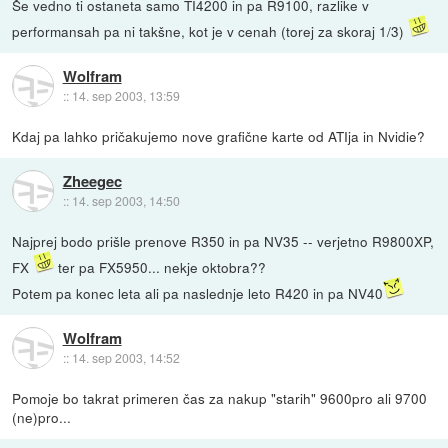
Še vedno ti ostaneta samo TI4200 in pa R9100, razlike v
performansah pa ni takšne, kot je v cenah (torej za skoraj 1/3)
Wolfram
::
14. sep 2003, 13:59
Kdaj pa lahko pričakujemo nove grafične karte od ATIja in Nvidie?
Zheegec
::
14. sep 2003, 14:50
Najprej bodo prišle prenove R350 in pa NV35 -- verjetno R9800XP,
FX
ter pa FX5950... nekje oktobra??
Potem pa konec leta ali pa naslednje leto R420 in pa NV40
Wolfram
::
14. sep 2003, 14:52
Pomoje bo takrat primeren čas za nakup "starih" 9600pro ali 9700
(ne)pro...