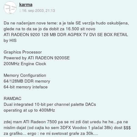
karma
::
16. sep 2003, 21:13
Da ne načenjam nove teme: a je tale SE verzija hudo oskubljena,
glede na to da se jo da dobit za 16.500 sit novo
ATI RADEON 9200 128 MB DDR AGP8X TV DVI SE BOX RETAIL
by HIS
Graphics Processor
Powered by ATI RADEON 9200SE
200MHz Engine Clock
Memory Configuration
64/128MB DDR memory
64-bit memory inteface
RAMDAC
Dual integrated 10-bit per channel palette DACs
operating at up to 400MHz
zdej mam ATI Radeon 7500 pa se mi zdi čist uredu he he...pa ne
mislim dajat (od cajta ko sem 3DFX Voodoo 1 plačal 38k) dost $$$
za grafiko... ergo : ne mi svetovat grafe za 30k....