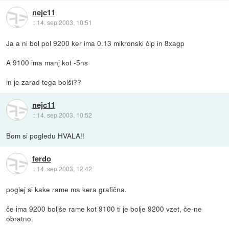
nejc11
::
14. sep 2003, 10:51
Ja a ni bol pol 9200 ker ima 0.13 mikronski čip in 8xagp
A 9100 ima manj kot -5ns
in je zarad tega bolši??
nejc11
::
14. sep 2003, 10:52
Bom si pogledu HVALA!!
ferdo
::
14. sep 2003, 12:42
poglej si kake rame ma kera grafična.
če ima 9200 boljše rame kot 9100 ti je bolje 9200 vzet, če-ne
obratno.