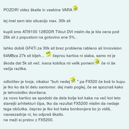
POZOR! videz škatle in vsebine VARA
lej imel sem isto situacijo max. 30k sit
kupili smo ATI9100 128DDR TVout DVI mislm da je bla cena pod
26k sit z popustom na gotovino ene 5% .
lahko dobiš GF4Ti za 30k sit brez problema rableno ali Innovision
64MBza 27k sit bljeh...
čeprou kartica ni slaba, samo mi je
škoda dat 5k sit več. ivana kobilca mi velik pomeni
če ni še
večja razlika.
odločitev je tvoja, nikakor "buh nedej
" pa FX520 če boš to kupu
je tko ko da bi delu samomor. dej malo poglej, če se spoznaš kako
je tehnološko dovršena.
za novo kartico se spodobi da dela bolje kot kaka na več kot leto
starejši arhitekturi čipa, tko da rezultat FX5200 mislim da nedaje
tega občutka. čeprav je tko kot kaka bonbonjera ko jo vidiš,
navsezadnje ni, ko odpreš škatlo.
ne maži si prstov z FX5200.