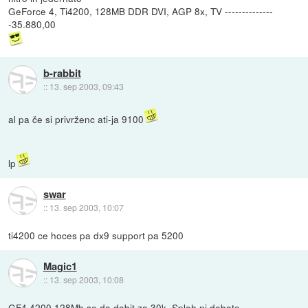
GeForce 4, Ti4200, 128MB DDR DVI, AGP 8x, TV --------------
-35.880,00
b-rabbit
::
13. sep 2003, 09:43
al pa če si privrženc ati-ja 9100
lp
swar
::
13. sep 2003, 10:07
ti4200 ce hoces pa dx9 support pa 5200
Magic1
::
13. sep 2003, 10:08
GF4 4200 128Mb se da dobit za 30k. Sploh ni debate.