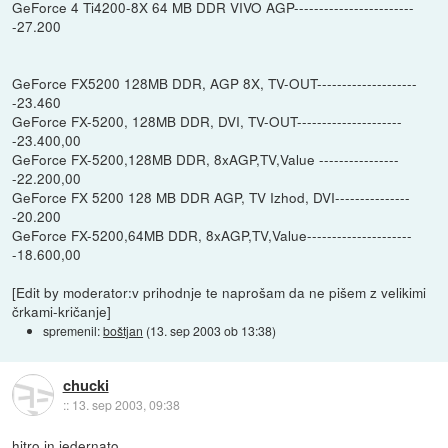
GeForce 4 Ti4200-8X 64 MB DDR VIVO AGP------------------------
-27.200
GeForce FX5200 128MB DDR, AGP 8X, TV-OUT--------------------
-23.460
GeForce FX-5200, 128MB DDR, DVI, TV-OUT---------------------
-23.400,00
GeForce FX-5200,128MB DDR, 8xAGP,TV,Value ----------------
-22.200,00
GeForce FX 5200 128 MB DDR AGP, TV Izhod, DVI---------------
-20.200
GeForce FX-5200,64MB DDR, 8xAGP,TV,Value---------------------
-18.600,00
[Edit by moderator:v prihodnje te naprošam da ne pišem z velikimi
črkami-kričanje]
spremenil:
boštjan
(
13. sep 2003 ob 13:38
)
chucki
::
13. sep 2003, 09:38
hitro in jedernato