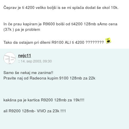
Čeprav je ti 4200 veliko boljši is se mi splača dodat še okol 10k.
In če prau kapiram je R9600 bolši od ti4200 128mb sAmo cena
(37k ) pa je problem
Tako da ostajam pri dilemi R9100 ALI ti 4200 ????????
nejc11
::
14. sep 2003, 09:30
Samo še nekaj me zanima!!
Pravite naj od Radeona kupim 9100 128mb za 22k
kakšna pa je kartica R9200 128mb za 19k!!!!
ali R9200 128mb- VIVO za 23k !!!1