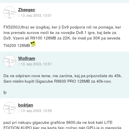
Zheegec
::
13. sep 2003, 13:01
FX5200(Ultra) se izogibaj, ker ji Dx9 podpora nič ne pomaga, ker
ima premalo surove moči še za novejše Dx8.1 igre, kaj šele za
Dx9. Vzemi ali R9100 128MB za 22K, če imaš pa 30K pa seveda
TI4200 128MB
Wolfram
::
13. sep 2003, 13:57
Da ne odpiram nove teme, me zanima, kaj pa priporočate do 45k.
Sam mislim kupiti Gigacube R9600 PRO 128MB za 40k-nov.
lp
boštjan
::
13. sep 2003, 13:59
pazi pri nakupu gigacube grafične 9600,da ne boš kaki LITE
EDITION KUPO,kjer ma karta fajn znižan takt GPU-ja in memorija