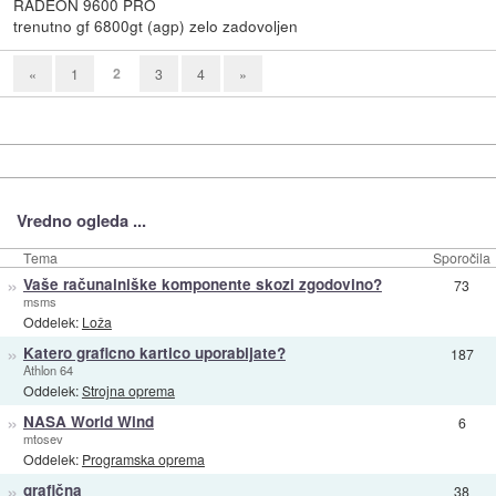
RADEON 9600 PRO
trenutno gf 6800gt (agp) zelo zadovoljen
2
«
1
3
4
»
Vredno ogleda ...
Tema
Sporočila
»
Vaše računalniške komponente skozi zgodovino?
73
msms
Oddelek:
Loža
»
Katero graficno kartico uporabljate?
187
Athlon 64
Oddelek:
Strojna oprema
»
NASA World Wind
6
mtosev
Oddelek:
Programska oprema
»
grafična
38