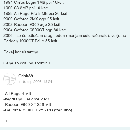
1994 Cirrus Logic 1MB pci 10ksit
1996 S3 2MB pci 10 ksit
1998 Ati Rage Pro 8 MB pci 20 ksit
2000 Geforce 2MX agp 25 ksit
2002 Radeon 9000 agp 25 ksit
2004 Geforce 6800GT agp 80 ksit
2006 - se še odločam drugi teden (menjam celo računalo), verjetno
Radeon 1900GT Pci-e 55 ksit
Dokaj konsistentno...
Cene so cca. po spominu...
Orbit89
::
10. sep 2006, 18:24
-Ati Rage 4 MB
-itegrirano GeForce 2 MX
-Radeon 9600 XT 256 MB
-GeForce 7900 GT 256 MB (trenutno)
LP