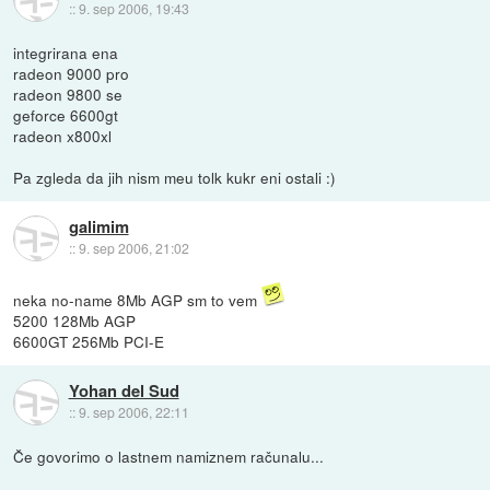
::
9. sep 2006, 19:43
integrirana ena
radeon 9000 pro
radeon 9800 se
geforce 6600gt
radeon x800xl
Pa zgleda da jih nism meu tolk kukr eni ostali :)
galimim
::
9. sep 2006, 21:02
neka no-name 8Mb AGP sm to vem
5200 128Mb AGP
6600GT 256Mb PCI-E
Yohan del Sud
::
9. sep 2006, 22:11
Če govorimo o lastnem namiznem računalu...