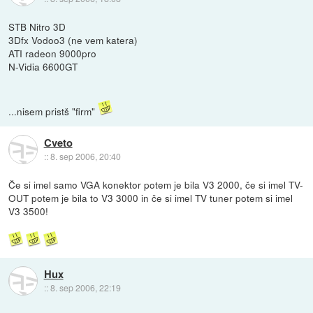
STB Nitro 3D
3Dfx Vodoo3 (ne vem katera)
ATI radeon 9000pro
N-Vidia 6600GT
...nisem pristš "firm"
Cveto
::
8. sep 2006, 20:40
Če si imel samo VGA konektor potem je bila V3 2000, če si imel TV-
OUT potem je bila to V3 3000 in če si imel TV tuner potem si imel
V3 3500!
Hux
::
8. sep 2006, 22:19