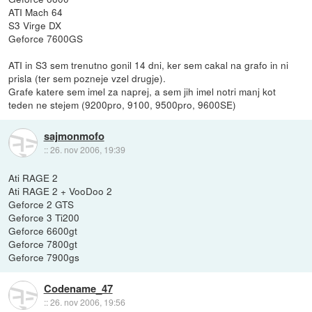
ATI Mach 64
S3 Virge DX
Geforce 7600GS
ATI in S3 sem trenutno gonil 14 dni, ker sem cakal na grafo in ni
prisla (ter sem pozneje vzel drugje).
Grafe katere sem imel za naprej, a sem jih imel notri manj kot
teden ne stejem (9200pro, 9100, 9500pro, 9600SE)
sajmonmofo
::
26. nov 2006, 19:39
Ati RAGE 2
Ati RAGE 2 + VooDoo 2
Geforce 2 GTS
Geforce 3 Ti200
Geforce 6600gt
Geforce 7800gt
Geforce 7900gs
Codename_47
::
26. nov 2006, 19:56