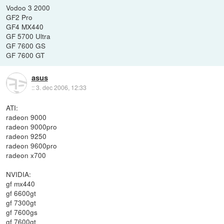
Vodoo 3 2000
GF2 Pro
GF4 MX440
GF 5700 Ultra
GF 7600 GS
GF 7600 GT
asus
::
3. dec 2006, 12:33
ATI:
radeon 9000
radeon 9000pro
radeon 9250
radeon 9600pro
radeon x700
NVIDIA:
gf mx440
gf 6600gt
gf 7300gt
gf 7600gs
gf 7600gt