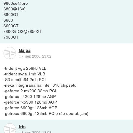
9800se@pro
6800@16/6
6800GT
6600
6600GT
x800GTO2@x850XT
7900GT
Gajba
::
7. sep 2006, 23:02
-trident vga 256kb VLB
-trident svga 1mb VLB
-S3 stealth64 2mb PCI
-neka integrirana na intel i810 chipsetu
-geforce 2 mx200 32mb PCI
-geforce ti4200 128mb AGP
-geforce fx5900 128mb AGP
-geforce 6600gt 128mb AGP
-gefroce 6600gt 128mb PCIe (še uporabljam)
tris
::
8. sep 2006, 18:08