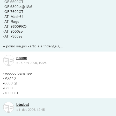
-GF 6600GT
-GF 6800le@12/6
-GF 7600GT
-ATI Mach64
-ATI Rage
-ATI 9600PRO
-ATI 9550se
-ATI x300se
+ polno isa,pci kartic ala trident,s3,...
nsane
::
27. nov 2006, 19:26
-voodoo banshee
-MX440
-6600 gt
-6800
-7600 GT
bbobst
::
1. dec 2006, 12:45