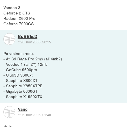
Voodoo 3
Geforce 2 GTS
Radeon X600 Pro
Geforce 7900GS
BuBBle.D
::
26. nov 2006, 20:15
Po vrstnem redu.
- Ati 3d Rage Pro 2mb (ali 4mb?)
- Voodoo 1 (ali 2?) 12mb
- GeCube 9600pro
- Club3D 9600xt
- Sapphire X800XT
- Sapphire X850XTPE
- Gigabyte 6600GT
- Sapphire X1950XTX
Vanc
::
26. nov 2006, 21:40
Hello!