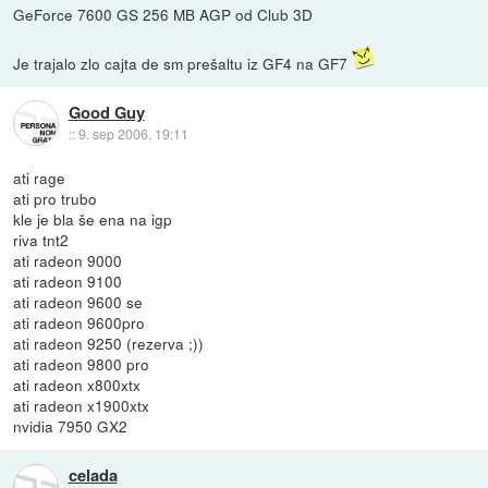
GeForce 7600 GS 256 MB AGP od Club 3D
Je trajalo zlo cajta de sm prešaltu iz GF4 na GF7
Good Guy
::
9. sep 2006, 19:11
ati rage
ati pro trubo
kle je bla še ena na igp
riva tnt2
ati radeon 9000
ati radeon 9100
ati radeon 9600 se
ati radeon 9600pro
ati radeon 9250 (rezerva ;))
ati radeon 9800 pro
ati radeon x800xtx
ati radeon x1900xtx
nvidia 7950 GX2
celada