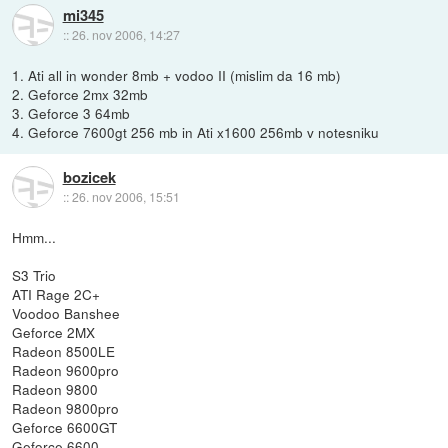
mi345
::
26. nov 2006, 14:27
1. Ati all in wonder 8mb + vodoo II (mislim da 16 mb)
2. Geforce 2mx 32mb
3. Geforce 3 64mb
4. Geforce 7600gt 256 mb in Ati x1600 256mb v notesniku
bozicek
::
26. nov 2006, 15:51
Hmm...
S3 Trio
ATI Rage 2C+
Voodoo Banshee
Geforce 2MX
Radeon 8500LE
Radeon 9600pro
Radeon 9800
Radeon 9800pro
Geforce 6600GT
Geforce 6600