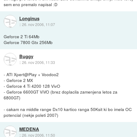
sem eno premalo napisal :D
Longinus
::
26. nov 2006, 11:07
Geforce 2 Ti 64Mb
Geforce 7800 Gtx 256Mb
Buggy
::
26. nov 2006, 11:33
- ATI Xpert@Play + Voodoo2
- Geforce 2 MX
- Geforce 4 Ti 4200 128 VivO
- Geforce 6600GT ViVO (brez doplacila zamenjena letos za
6800GT)
- cakam na middle range Dx10 kartico ranga 50Ksit ki bo imela OC
potencial (nekje poleti 2007)
MEDENA
::
26. nov 2006, 11:50