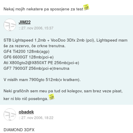
Nekaj mojih nekatere pa sposojene za test
JIM22
::
27. nov 2006, 15:37
STB Lightspeed 1,2mb + VooDoo 3Dfx 2mb (pci), Lightspeed mam
še za rezervo, če crkne trenutna.
GF4 Ti4200 128mb(agp)
GF6 6600GT 128mb(pci-e)
Ati X800gto2@X850XT PE 256mb(pci-e)
GF7 7900GT 256mb(pci-e)trenutna
V mislih mam 7900gto 512mb(v kratkem).
Neki grafičnih sem meu pa tud od kolegov, sam brez veze pisat,
ker ni blo nič posebnga.
obadek
::
27. nov 2006, 18:22
DIAMOND 3DFX