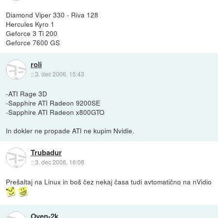
Diamond Viper 330 - Riva 128
Hercules Kyro 1
Geforce 3 Ti 200
Geforce 7600 GS
roli
::
3. dec 2006, 15:43
-ATI Rage 3D
-Sapphire ATI Radeon 9200SE
-Sapphire ATI Radeon x800GTO
In dokler ne propade ATI ne kupim Nvidie.
Trubadur
::
3. dec 2006, 16:08
Prešaltaj na Linux in boš čez nekaj časa tudi avtomatično na nVidio
Oven-2k