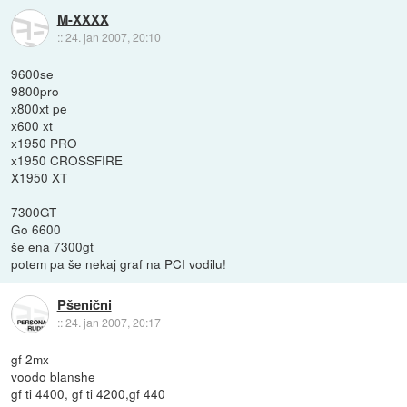
M-XXXX
::
24. jan 2007, 20:10
9600se
9800pro
x800xt pe
x600 xt
x1950 PRO
x1950 CROSSFIRE
X1950 XT
7300GT
Go 6600
še ena 7300gt
potem pa še nekaj graf na PCI vodilu!
Pšenični
::
24. jan 2007, 20:17
gf 2mx
voodo blanshe
gf ti 4400, gf ti 4200,gf 440