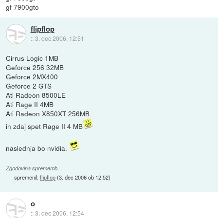
gf 7900gto
flipflop
::
3. dec 2006, 12:51
Cirrus Logic 1MB
Geforce 256 32MB
Geforce 2MX400
Geforce 2 GTS
Ati Radeon 8500LE
Ati Rage II 4MB
Ati Radeon X850XT 256MB
in zdaj spet Rage II 4 MB
naslednja bo nvidia.
Zgodovina sprememb…
spremenil:
flipflop
(
3. dec 2006 ob 12:52
)
o
::
3. dec 2006, 12:54