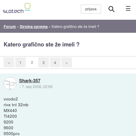
☰
Forum
»
Strojna oprema
»
Katero grafično ste že imeli ?
Katero grafično ste že imeli ?
2
«
1
3
4
»
Shark-357
::
7. sep 2006, 22:56
voodo2
riva tnt 32mb
MX440
TI4200
9200
9600
9500pro