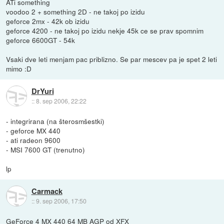
ATi something
voodoo 2 + something 2D - ne takoj po izidu
geforce 2mx - 42k ob izidu
geforce 4200 - ne takoj po izidu nekje 45k ce se prav spomnim
geforce 6600GT - 54k
Vsaki dve leti menjam pac priblizno. Se par mescev pa je spet 2 leti
mimo :D
DrYuri
::
8. sep 2006, 22:22
- integrirana (na šterosmšestki)
- geforce MX 440
- ati radeon 9600
- MSI 7600 GT (trenutno)
lp
Carmack
::
9. sep 2006, 17:50
GeForce 4 MX 440 64 MB AGP od XFX