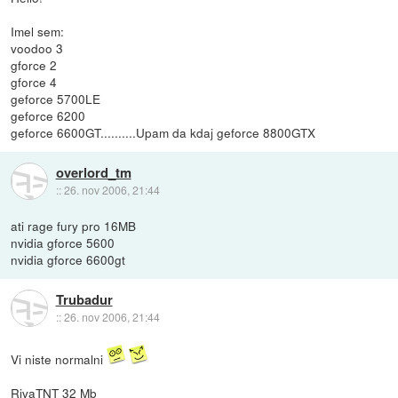
Imel sem:
voodoo 3
gforce 2
gforce 4
geforce 5700LE
geforce 6200
geforce 6600GT..........Upam da kdaj geforce 8800GTX
overlord_tm
::
26. nov 2006, 21:44
ati rage fury pro 16MB
nvidia gforce 5600
nvidia gforce 6600gt
Trubadur
::
26. nov 2006, 21:44
Vi niste normalni
RivaTNT 32 Mb