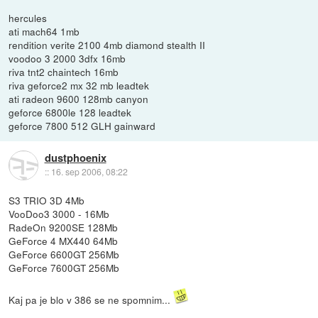
hercules
ati mach64 1mb
rendition verite 2100 4mb diamond stealth II
voodoo 3 2000 3dfx 16mb
riva tnt2 chaintech 16mb
riva geforce2 mx 32 mb leadtek
ati radeon 9600 128mb canyon
geforce 6800le 128 leadtek
geforce 7800 512 GLH gainward
dustphoenix
::
16. sep 2006, 08:22
S3 TRIO 3D 4Mb
VooDoo3 3000 - 16Mb
RadeOn 9200SE 128Mb
GeForce 4 MX440 64Mb
GeForce 6600GT 256Mb
GeForce 7600GT 256Mb
Kaj pa je blo v 386 se ne spomnim...