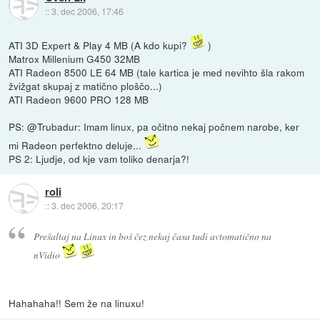
::
3. dec 2006, 17:46
ATI 3D Expert & Play 4 MB (A kdo kupi?
)
Matrox Millenium G450 32MB
ATI Radeon 8500 LE 64 MB (tale kartica je med nevihto šla rakom
žvižgat skupaj z matično ploščo...)
ATI Radeon 9600 PRO 128 MB
PS: @Trubadur: Imam linux, pa očitno nekaj počnem narobe, ker
mi Radeon perfektno deluje...
PS 2: Ljudje, od kje vam toliko denarja?!
roli
::
3. dec 2006, 20:17
Prešaltaj na Linux in boš čez nekaj časa tudi avtomatično na
nVidio
Hahahaha!! Sem že na linuxu!