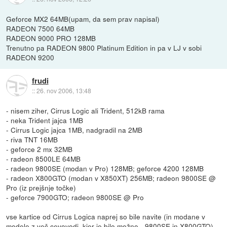
Geforce MX2 64MB(upam, da sem prav napisal)
RADEON 7500 64MB
RADEON 9000 PRO 128MB
Trenutno pa RADEON 9800 Platinum Edition in pa v LJ v sobi
RADEON 9200
frudi
::
26. nov 2006, 13:48
- nisem ziher, Cirrus Logic ali Trident, 512kB rama
- neka Trident jajca 1MB
- Cirrus Logic jajca 1MB, nadgradil na 2MB
- riva TNT 16MB
- geforce 2 mx 32MB
- radeon 8500LE 64MB
- radeon 9800SE (modan v Pro) 128MB; geforce 4200 128MB
- radeon X800GTO (modan v X850XT) 256MB; radeon 9800SE @
Pro (iz prejšnje točke)
- geforce 7900GTO; radeon 9800SE @ Pro
vse kartice od Cirrus Logica naprej so bile navite (in modane v
modele z več cevovodi, kjer je bilo možno - 9800SE in X800GTO).