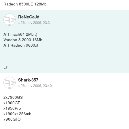
Radeon 8500LE 128Mb
ReNeGeJd
::
26. nov 2006, 23:31
ATI mach64 2Mb :)
Voodoo 3 2000 16Mb
ATI Radeon 9600xt
LP
Shark-357
::
26. nov 2006, 23:40
2x7900GS
x1900GT
x1950Pro
x1900xt 256mb
7900GTO