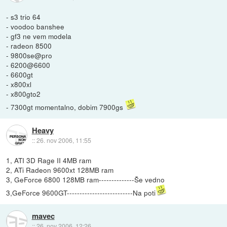
- s3 trio 64
- voodoo banshee
- gf3 ne vem modela
- radeon 8500
- 9800se@pro
- 6200@6600
- 6600gt
- x800xl
- x800gto2
- 7300gt momentalno, dobim 7900gs
Heavy
::
26. nov 2006, 11:55
1, ATI 3D Rage II 4MB ram
2, ATi Radeon 9600xt 128MB ram
3, GeForce 6800 128MB ram--------------Še vedno
3,GeForce 9600GT--------------------------Na poti
mavec
::
26. nov 2006, 12:26