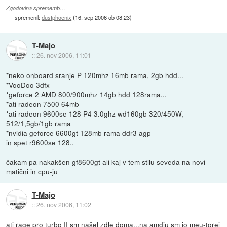
Zgodovina sprememb…
spremenil:
dustphoenix
(
16. sep 2006 ob 08:23
)
T-Majo
::
26. nov 2006, 11:01
*neko onboard sranje P 120mhz 16mb rama, 2gb hdd...
*VooDoo 3dfx
*geforce 2 AMD 800/900mhz 14gb hdd 128rama...
*ati radeon 7500 64mb
*ati radeon 9600se 128 P4 3.0ghz wd160gb 320/450W,
512/1,5gb/1gb rama
*nvidia geforce 6600gt 128mb rama ddr3 agp
in spet r9600se 128..
čakam pa nakakšen gf8600gt ali kaj v tem stilu seveda na novi
matični in cpu-ju
T-Majo
::
26. nov 2006, 11:02
ati rage pro turbo II sm našel zdle doma...na amdju sm jo meu-torej