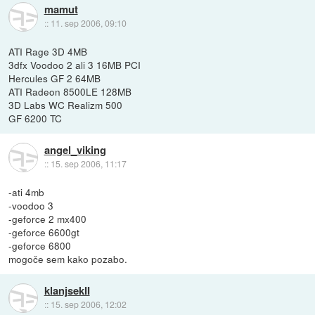
mamut
::
11. sep 2006, 09:10
ATI Rage 3D 4MB
3dfx Voodoo 2 ali 3 16MB PCI
Hercules GF 2 64MB
ATI Radeon 8500LE 128MB
3D Labs WC Realizm 500
GF 6200 TC
angel_viking
::
15. sep 2006, 11:17
-ati 4mb
-voodoo 3
-geforce 2 mx400
-geforce 6600gt
-geforce 6800
mogoče sem kako pozabo.
klanjsekII
::
15. sep 2006, 12:02