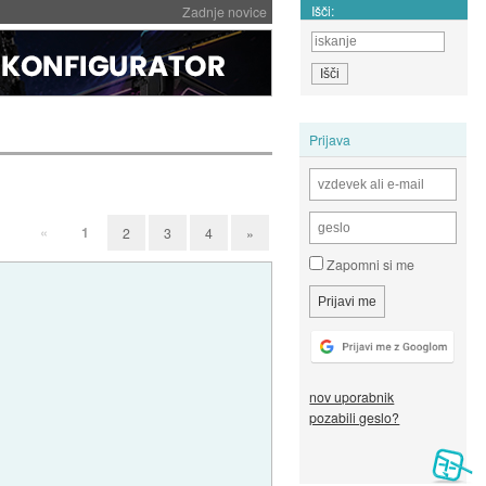
Išči:
Zadnje novice
Prijava
«
1
2
3
4
»
Zapomni si me
nov uporabnik
pozabili geslo?