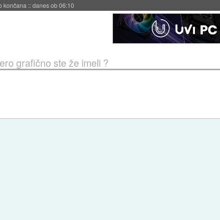
s ob 06:09
ero grafično ste že imeli ?