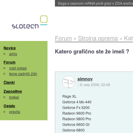
BMW v vozilih začel predvajati reklame
::
dane
Forum
»
Strojna oprema
»
Kat
Novice
Katero grafično ste že imeli ?
arhiv
Forum
mali oglasi
teme zadnjih 24h
simnov
Članki
::
6. sep 2006, 02:49
Zaposlitve
Rage XL
brskaj
Geforce 4 Mx-440
Ostalo
Geforce Fx 5200
pravila
Radeon 9600 Pro
Radeon 9800 Pro
Geforce 6600 Gt
Geforce 6800