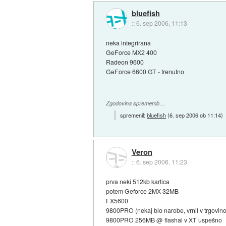
bluefish
::
6. sep 2006, 11:13
neka integrirana
GeForce MX2 400
Radeon 9600
GeForce 6600 GT - trenutno
Zgodovina sprememb…
spremenil:
bluefish
(
6. sep 2006 ob 11:14
)
Veron
::
6. sep 2006, 11:23
prva neki 512kb kartica
potem Geforce 2MX 32MB
FX5600
9800PRO (nekaj blo narobe, vrnil v trgovino
9800PRO 256MB @ flashal v XT uspešno