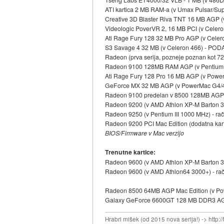
ATI kartica 2 MB RAM-a (v Umax Pulsar
Creative 3D Blaster Riva TNT 16 MB AGP
Videologic PoverVR 2, 16 MB PCI (v Celer
Ati Rage Fury 128 32 MB Pro AGP (v Cel
S3 Savage 4 32 MB (v Celeron 466) - PO
Radeon (prva serija, pozneje poznan kot
Radeon 9100 128MB RAM AGP (v Pentium 
Ati Rage Fury 128 Pro 16 MB AGP (v Pow
GeForce MX 32 MB AGP (v PowerMac G4/
Radeon 9100 predelan v 8500 128MB AGP
Radeon 9200 (v AMD Athlon XP-M Barton
Radeon 9250 (v Pentium III 1000 MHz) - r
Radeon 9200 PCI Mac Edition (dodatna k
BIOS/Firmware v Mac verzijo
Trenutne kartice:
Radeon 9600 (v AMD Athlon XP-M Barton 3200
Radeon 9600 (v AMD Athlon64 3000+) - račun
Radeon 8500 64MB AGP Mac Edition (v P
Galaxy GeForce 6600GT 128 MB DDR3 AG
Hrabri mišek (od 2015 nova serija!) -> http:/