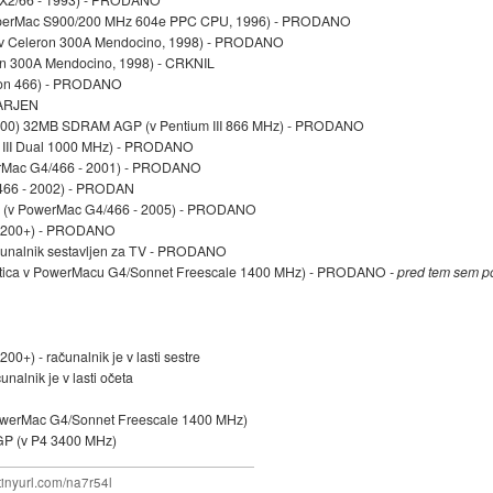
/SuperMac S900/200 MHz 604e PPC CPU, 1996) - PRODANO
 (v Celeron 300A Mendocino, 1998) - PRODANO
on 300A Mendocino, 1998) - CRKNIL
eron 466) - PRODANO
DARJEN
 7200) 32MB SDRAM AGP (v Pentium III 866 MHz) - PRODANO
III Dual 1000 MHz) - PRODANO
erMac G4/466 - 2001) - PRODANO
466 - 2002) - PRODAN
 (v PowerMac G4/466 - 2005) - PRODANO
 3200+) - PRODANO
ačunalnik sestavljen za TV - PRODANO
artica v PowerMacu G4/Sonnet Freescale 1400 MHz) - PRODANO
- pred tem sem p
+) - računalnik je v lasti sestre
alnik je v lasti očeta
owerMac G4/Sonnet Freescale 1400 MHz)
P (v P4 3400 MHz)
/tinyurl.com/na7r54l