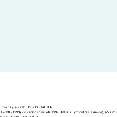
h
Macintosh Quadra 840AV) - PODARJEN
M (A2000 - 1993) - to kartico so mi leta 1994 UKRADLI (zmontirali iz Amige), AMIG
DX2/66 - 1993) - PRODANO