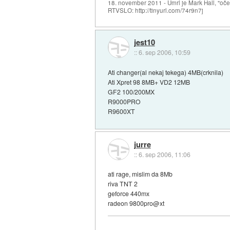
18. november 2011 - Umrl je Mark Hall, "oč
RTVSLO: http://tinyurl.com/74r9n7j
jest10
::
6. sep 2006, 10:59
Ati changer(al nekaj tekega) 4MB(crknila)
Ati Xpret 98 8MB+ VD2 12MB
GF2 100/200MX
R9000PRO
R9600XT
jurre
::
6. sep 2006, 11:06
ati rage, mislim da 8Mb
riva TNT 2
geforce 440mx
radeon 9800pro@xt