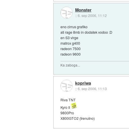
Monster
::
6. sep 2006, 11:12
eno cirrus grafiko
ati rage 8mb in dodatek vodoo :D
en S3 virge
matrox g400
radeon 7500
radeon 9600
Ka zaboga...
kopriwa
::
6. sep 2006, 11:13
Riva TNT
Kyro II
9800Pro
X800GTO2 (trenutno)