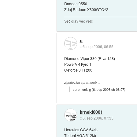
Radeon 9550
Zdaj Radeon X800GTO^2
Več glav več ve!!!
o
::
6. sep 2006, 06:55
Diamond Viper 330 (Riva 128)
PowerVR Kyro 1
Geforce 3 Ti 200
Zgodovina sprememb…
spremenil:
o
(
6. sep 2006 ob 06:57
)
krneki0001
::
6. sep 2006, 07:35
Hercules CGA 64kb
Trident VGA 512kb