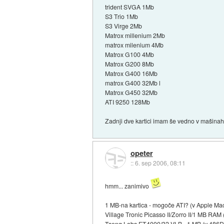
trident SVGA 1Mb
S3 Trio 1Mb
S3 Virge 2Mb
Matrox millenium 2Mb
matrox milenium 4Mb
Matrox G100 4Mb
Matrox G200 8Mb
Matrox G400 16Mb
matrox G400 32Mb l
Matrox G450 32Mb
ATI 9250 128Mb
Zadnji dve kartici imam še vedno v mašina
opeter
::
6. sep 2006, 08:11
hmm... zanimivo
1 MB-na kartica - mogoče ATI? (v Apple 
Village Tronic Picasso II/Zorro II/1 MB RA
Tseng Labs ET4000/32 VLB - 1 MB (v 486