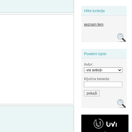
Hitre funkcije
seznam tem
Posebni izpisi
Avtor:
Ključna beseda: