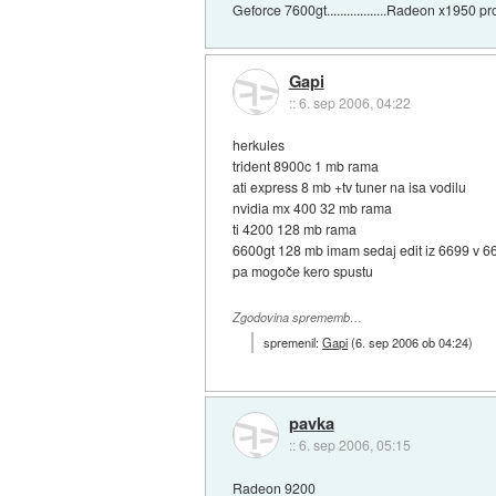
Geforce 7600gt..................Radeon x1950 pro 
Gapi
::
6. sep 2006, 04:22
herkules
trident 8900c 1 mb rama
ati express 8 mb +tv tuner na isa vodilu
nvidia mx 400 32 mb rama
ti 4200 128 mb rama
6600gt 128 mb imam sedaj edit iz 6699 v 6
pa mogoče kero spustu
Zgodovina sprememb…
spremenil:
Gapi
(
6. sep 2006 ob 04:24
)
pavka
::
6. sep 2006, 05:15
Radeon 9200