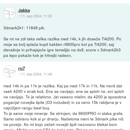
Jakka
::
11. sep 2004, 11:30
3dmark2k1: 11848 pik.
Se mi ne zdi taka velika razlika med 14k, k jih doseže Ti4200. Po
moje se bolj splača kupit kakšen r9600pro kot pa Ti4200, saj
današnje in prihajajoče igre temeljijo na dx9, score v 3dmark2k3
pa lepo pokaže kok je hitrejši radeon.
ru7
::
11. sep 2004, 11:46
med 14k in pa 11k je razlika. Kaj pa med 17k in 11k. Ne morš dat
vseh 4200 v enak koš. Ene se navijajo, ene se sploh ne, eni sploh
ne navijajo. To je relativno. Jst vseeno mislim, da 4200 je sposobna
poganjat novejše špile (D3 included) in za ceno 15k rabljena je v
najnižjem rangu best buy.
To je samo moje mnenje. Se strinjam, da 9600PRO ni slaba grafa.
Samo odvisno kok si pr dnarju. Načeloma meni te 3dmark pike nič
ne povejo. Ko mi bojo začeli novejši špili neznosno štekat bom
menju. Mislim pa met GF4 še kako leto. Pol pa na novo generacijo.