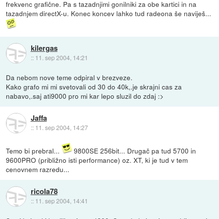
frekvenc grafične. Pa s tazadnjimi gonilniki za obe kartici in na
tazadnjem directX-u. Konec koncev lahko tud radeona še naviješ...
kilergas
::
11. sep 2004, 14:21
Da nebom nove teme odpiral v brezveze.
Kako grafo mi mi svetovali od 30 do 40k,.je skrajni cas za
nabavo,.saj ati9000 pro mi kar lepo sluzil do zdaj :>
Jaffa
::
11. sep 2004, 14:27
Temo bi prebral...
9800SE 256bit... Drugač pa tud 5700 in
9600PRO (približno isti performance) oz. XT, ki je tud v tem
cenovnem razredu...
ricola78
::
11. sep 2004, 14:41