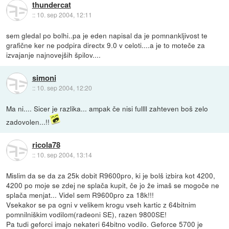
thundercat
::
10. sep 2004, 12:11
sem gledal po bolhi..pa je eden napisal da je pomnankljivost te
grafične ker ne podpira directx 9.0 v celoti....a je to moteče za
izvajanje najnovejših špilov....
simoni
::
10. sep 2004, 12:20
Ma ni.... Sicer je razlika... ampak če nisi fullll zahteven boš zelo
zadovolen...!!
ricola78
::
10. sep 2004, 13:14
Mislim da se da za 25k dobit R9600pro, ki je bolš izbira kot 4200,
4200 po moje se zdej ne splača kupit, če jo že imaš se mogoče ne
splača menjat... Videl sem R9600pro za 18k!!!
Vsekakor se pa ogni v velikem krogu vseh kartic z 64bitnim
pomnilniškim vodilom(radeoni SE), razen 9800SE!
Pa tudi geforci imajo nekateri 64bitno vodilo. Geforce 5700 je