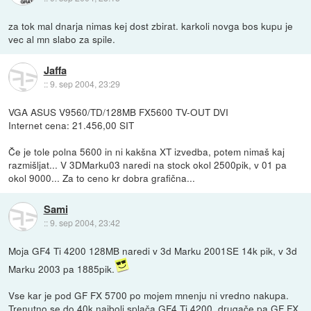
za tok mal dnarja nimas kej dost zbirat. karkoli novga bos kupu je
vec al mn slabo za spile.
Jaffa
::
9. sep 2004, 23:29
VGA ASUS V9560/TD/128MB FX5600 TV-OUT DVI
Internet cena: 21.456,00 SIT
Če je tole polna 5600 in ni kakšna XT izvedba, potem nimaš kaj
razmišljat... V 3DMarku03 naredi na stock okol 2500pik, v 01 pa
okol 9000... Za to ceno kr dobra grafična...
Sami
::
9. sep 2004, 23:42
Moja GF4 Ti 4200 128MB naredi v 3d Marku 2001SE 14k pik, v 3d
Marku 2003 pa 1885pik.
Vse kar je pod GF FX 5700 po mojem mnenju ni vredno nakupa.
Trenutno se do 40k najbolj splača GF4 Ti 4200, drugače pa GF FX