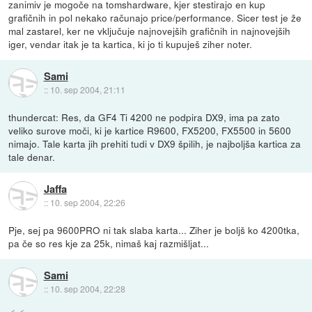
zanimiv je mogoče na tomshardware, kjer stestirajo en kup
grafičnih in pol nekako računajo price/performance. Sicer test je že
mal zastarel, ker ne vključuje najnovejših grafičnih in najnovejših
iger, vendar itak je ta kartica, ki jo ti kupuješ ziher noter.
Sami
::
10. sep 2004, 21:11
thundercat: Res, da GF4 Ti 4200 ne podpira DX9, ima pa zato
veliko surove moči, ki je kartice R9600, FX5200, FX5500 in 5600
nimajo. Tale karta jih prehiti tudi v DX9 špilih, je najboljša kartica za
tale denar.
Jaffa
::
10. sep 2004, 22:26
Pje, sej pa 9600PRO ni tak slaba karta... Ziher je boljš ko 4200tka,
pa če so res kje za 25k, nimaš kaj razmišljat...
Sami
::
10. sep 2004, 22:28