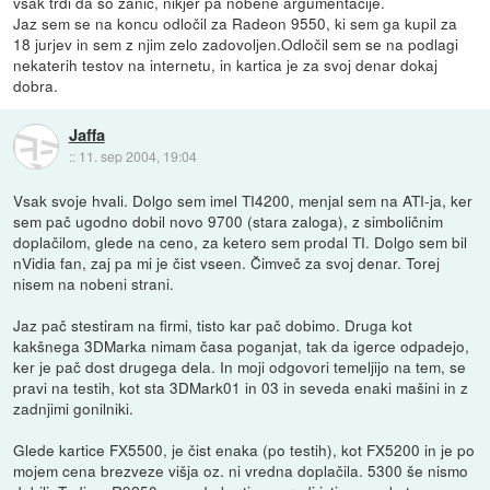
vsak trdi da so zanič, nikjer pa nobene argumentacije.
Jaz sem se na koncu odločil za Radeon 9550, ki sem ga kupil za
18 jurjev in sem z njim zelo zadovoljen.Odločil sem se na podlagi
nekaterih testov na internetu, in kartica je za svoj denar dokaj
dobra.
Jaffa
::
11. sep 2004, 19:04
Vsak svoje hvali. Dolgo sem imel TI4200, menjal sem na ATI-ja, ker
sem pač ugodno dobil novo 9700 (stara zaloga), z simboličnim
doplačilom, glede na ceno, za ketero sem prodal TI. Dolgo sem bil
nVidia fan, zaj pa mi je čist vseen. Čimveč za svoj denar. Torej
nisem na nobeni strani.
Jaz pač stestiram na firmi, tisto kar pač dobimo. Druga kot
kakšnega 3DMarka nimam časa poganjat, tak da igerce odpadejo,
ker je pač dost drugega dela. In moji odgovori temeljijo na tem, se
pravi na testih, kot sta 3DMark01 in 03 in seveda enaki mašini in z
zadnjimi gonilniki.
Glede kartice FX5500, je čist enaka (po testih), kot FX5200 in je po
mojem cena brezveze višja oz. ni vredna doplačila. 5300 še nismo