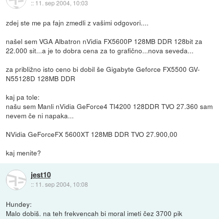
::
11. sep 2004, 10:03
zdej ste me pa fajn zmedli z vašimi odgovori....
našel sem VGA Albatron nVidia FX5600P 128MB DDR 128bit za
22.000 sit...a je to dobra cena za to grafično...nova seveda...
za približno isto ceno bi dobil še Gigabyte Geforce FX5500 GV-
N55128D 128MB DDR
kaj pa tole:
našu sem Manli nVidia GeForce4 TI4200 128DDR TVO 27.360 sam
nevem če ni napaka...
NVidia GeForceFX 5600XT 128MB DDR TVO 27.900,00
kaj menite?
jest10
::
11. sep 2004, 10:08
Hundey:
Malo dobiš. na teh frekvencah bi moral imeti čez 3700 pik