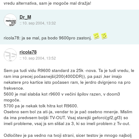
vredu alternativa, sam je mogoče mal dražja!
Dr_M
::
10. sep 2004, 13:32
ricola78: ja se mal, pa bodo 9600pro zastonj.
ricola78
::
10. sep 2004, 13:52
Sem pa tudi vidu R9600 standard za 25k -nova. Ta je tudi vredu, le
ram ima precej počasnejši(200(400DDR)), pa pazi ,ker imajo
nekatere pro kartice isto počasen ram, le jerdro dvignjeno na pro
frekvence.
5600 je mal slabša kot r9600 v večini špilov razen, v doom3
mogoče.
5700 pa je nekak tolk hitra kot R9600.
Osebno sem bol za ati-ja, vendar to je pač osebno mnenje. Mislim
da ima predvsem boljši TV-OUT. Vsaj starejši geforci(gf2,gf3) so
imeli probleme, vsaj js sm slišal za 3, ki so imeli problem z Tv-out.
Odločitev je pa vedno na tvoji strani, sicer testov je mnogo najbolj