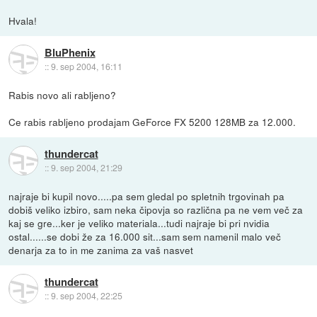
Hvala!
BluPhenix
::
9. sep 2004, 16:11
Rabis novo ali rabljeno?
Ce rabis rabljeno prodajam GeForce FX 5200 128MB za 12.000.
thundercat
::
9. sep 2004, 21:29
najraje bi kupil novo.....pa sem gledal po spletnih trgovinah pa
dobiš veliko izbiro, sam neka čipovja so različna pa ne vem več za
kaj se gre...ker je veliko materiala...tudi najraje bi pri nvidia
ostal......se dobi že za 16.000 sit...sam sem namenil malo več
denarja za to in me zanima za vaš nasvet
thundercat
::
9. sep 2004, 22:25