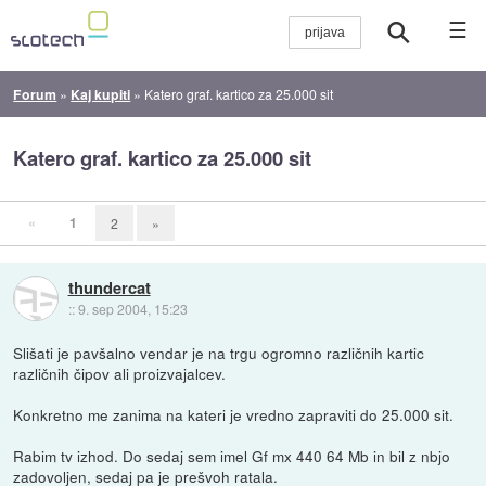
☰
Forum
»
Kaj kupiti
»
Katero graf. kartico za 25.000 sit
Katero graf. kartico za 25.000 sit
«
1
2
»
thundercat
::
9. sep 2004, 15:23
Slišati je pavšalno vendar je na trgu ogromno različnih kartic
različnih čipov ali proizvajalcev.
Konkretno me zanima na kateri je vredno zapraviti do 25.000 sit.
Rabim tv izhod. Do sedaj sem imel Gf mx 440 64 Mb in bil z nbjo
zadovoljen, sedaj pa je prešvoh ratala.