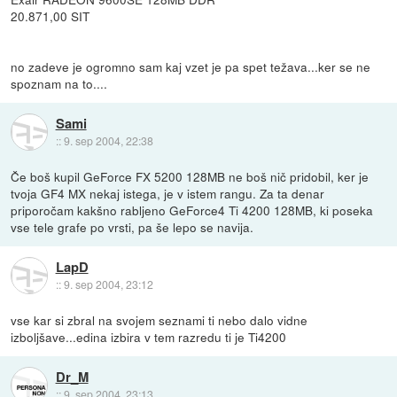
20.871,00 SIT
no zadeve je ogromno sam kaj vzet je pa spet težava...ker se ne
spoznam na to....
Sami
::
9. sep 2004, 22:38
Če boš kupil GeForce FX 5200 128MB ne boš nič pridobil, ker je
tvoja GF4 MX nekaj istega, je v istem rangu. Za ta denar
priporočam kakšno rabljeno GeForce4 Ti 4200 128MB, ki poseka
vse tele grafe po vrsti, pa še lepo se navija.
LapD
::
9. sep 2004, 23:12
vse kar si zbral na svojem seznami ti nebo dalo vidne
izboljšave...edina izbira v tem razredu ti je Ti4200
Dr_M
::
9. sep 2004, 23:13