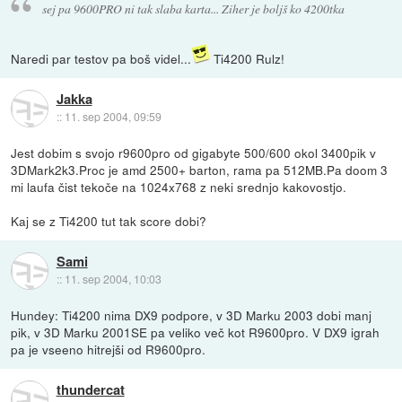
sej pa 9600PRO ni tak slaba karta... Ziher je boljš ko 4200tka
Naredi par testov pa boš videl...
Ti4200 Rulz!
Jakka
::
11. sep 2004, 09:59
Jest dobim s svojo r9600pro od gigabyte 500/600 okol 3400pik v
3DMark2k3.Proc je amd 2500+ barton, rama pa 512MB.Pa doom 3
mi laufa čist tekoče na 1024x768 z neki srednjo kakovostjo.
Kaj se z Ti4200 tut tak score dobi?
Sami
::
11. sep 2004, 10:03
Hundey: Ti4200 nima DX9 podpore, v 3D Marku 2003 dobi manj
pik, v 3D Marku 2001SE pa veliko več kot R9600pro. V DX9 igrah
pa je vseeno hitrejši od R9600pro.
thundercat