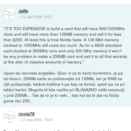
Jaffa
::
13. sep 2004, 19:27
"IT'S TOO EXPENSIVE to build a card that will have 500/1000MHz
clock and still have more than 128MB memory and sell it for less
than $200. At least this is how Nvidia feels. A 128 Mbit memory
clocked to 1000MHz still costs too much. As for a 6600 standard
card clocked at 300MHz core and only 500 MHz memory it won't
be any problem to make a 256MB card and sell it to all that worship
at the altar of massive amounts of memory."
Upam da razumeš angleško. Sicer ni za to karto konkretno, je pa
isti šmorn. 256Mb karte so počasnejše od 128Mb, ker je RAM na
njih počasnejši, takšna količina ti pa itaq ne koristi, sploh pa ne pri
takšni kartici. Mogoče bi bila razlika pri BLAAAZNO veliki resoluciji
v prid 256Mb... Tak da to je kr neki... Isto kot da bi dal na fičota
gume čez 235...
ricola78
::
13. sep 2004, 19:40