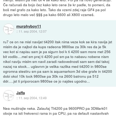
Če računaš da bojo čez kako leto cene že kr padle, to pomeni, da
boš mel grafo za kako leto. Tako da vzemi zdej raje GF4 pa pol
drugo leto malo več $$$ pa kako 6600 ali X800 vzameš.
murphyboy11
::
11. sep 2004, 12:07
ru7 ce on ne misl navijat ti4200 itak nima veze kok se kira navija jst
mislm da je najbol da kups radeona 9800se za 30k res da je 5k
vec kot si napisu sam je pa sigurn bol k ti 4200 sam more met 256
bit vodilo....mel sm prej ti 4200 pol sm pa to nabavu nobene nism
nikol naviju mislm sm navil zaradi radovednosti sam sem dal takoj
nazaj na stock... uglavnm je velika razlika med ti4200 in 9800se
ogromna stestiru sm pa sam is aquamarkom 3d obe grafe in ti4200
dobi okol 10k tock 9800se pa 30k na 2600 batronu pa 512
ddr.....jst ti priporocam 9800se ce jo najdes ugodno...
Jaffa
::
11. sep 2004, 13:49
Nea muštrajte neka. Zalaufaj TI4200 pa 9600PRO pa 3DMark01
oboje na isti frekvenci rama in pa CPU, pa na default nastavitvah