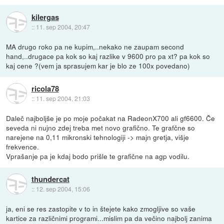
kilergas
::
11. sep 2004, 20:47
MA drugo roko pa ne kupim,..nekako ne zaupam second
hand,..drugace pa kok so kaj razlike v 9600 pro pa xt? pa kok so
kaj cene ?(vem ja sprasujem kar je blo ze 100x povedano)
ricola78
::
11. sep 2004, 21:03
Daleč najboljše je po moje počakat na RadeonX700 ali gf6600. Če
seveda ni nujno zdej treba met novo grafično. Te grafčne so
narejene na 0,11 mikronski tehnologiji -> majn gretja, višje
frekvence.
Vprašanje pa je kdaj bodo prišle te grafične na agp vodilu.
thundercat
::
12. sep 2004, 15:06
ja, eni se res zastopite v to in štejete kako zmogljive so vaše
kartice za različnimi programi...mislim pa da večino najbolj zanima