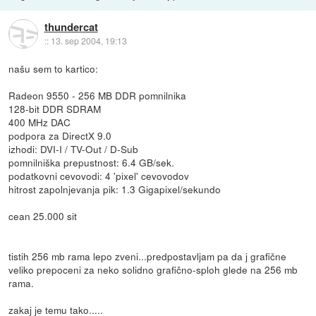
thundercat
::
13. sep 2004, 19:13
našu sem to kartico:
Radeon 9550 - 256 MB DDR pomnilnika
128-bit DDR SDRAM
400 MHz DAC
podpora za DirectX 9.0
izhodi: DVI-I / TV-Out / D-Sub
pomnilniška prepustnost: 6.4 GB/sek.
podatkovni cevovodi: 4 'pixel' cevovodov
hitrost zapolnjevanja pik: 1.3 Gigapixel/sekundo
cean 25.000 sit
tistih 256 mb rama lepo zveni...predpostavljam pa da j grafične
veliko prepoceni za neko solidno grafično-sploh glede na 256 mb
rama.
zakaj je temu tako.....