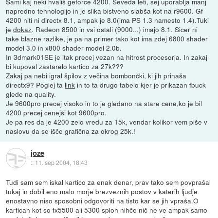
Sami kaj neki hvališ geforce 4200. Seveda leti, sej uporablja manj
napredno tehnologijo in je slika bistveno slabša kot na r9600. Gf
4200 niti ni directx 8.1, ampak je 8.0(ima PS 1.3 namesto 1.4).Tuki
je
dokaz
. Radeon 8500 in vsi ostali (9000...) imajo 8.1. Sicer ni
take blazne razlike, je pa na primer tako kot ima zdej 6800 shader
model 3.0 in x800 shader model 2.0b.
In 3dmark01SE je itak precej vezan na hitrost procesorja. In zakaj
bi kupoval zastarelo kartico za 27k???
Zakaj pa nebi igral špilov z večina bombončki, ki jih prinaša
directx9? Poglej ta
link
in to ta drugo tabelo kjer je prikazan fbuck
glede na quality.
Je 9600pro precej visoko in to je gledano na stare cene,ko je bil
4200 precej cenejši kot 9600pro.
Je pa res da je 4200 zelo vredu za 15k, vendar kolikor vem piše v
naslovu da se išče grafična za okrog 25k.!
joze
::
11. sep 2004, 18:43
Tudi sam sem iskal kartico za enak denar, prav tako sem povprašal
tukaj in dobil eno malo morje brezveznih postov v katerih ljudje
enostavno niso sposobni odgovoriti na tisto kar se jih vpraša.O
karticah kot so fx5500 ali 5300 sploh nihče nič ne ve ampak samo