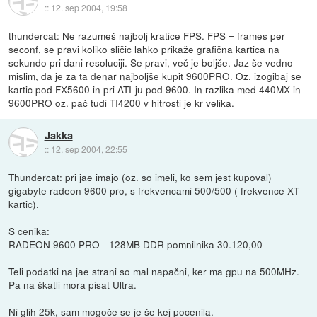
::
12. sep 2004, 19:58
thundercat: Ne razumeš najbolj kratice FPS. FPS = frames per
seconf, se pravi koliko sličic lahko prikaže grafična kartica na
sekundo pri dani resoluciji. Se pravi, več je boljše. Jaz še vedno
mislim, da je za ta denar najboljše kupit 9600PRO. Oz. izogibaj se
kartic pod FX5600 in pri ATI-ju pod 9600. In razlika med 440MX in
9600PRO oz. pač tudi TI4200 v hitrosti je kr velika.
Jakka
::
12. sep 2004, 22:55
Thundercat: pri jae imajo (oz. so imeli, ko sem jest kupoval)
gigabyte radeon 9600 pro, s frekvencami 500/500 ( frekvence XT
kartic).
S cenika:
RADEON 9600 PRO - 128MB DDR pomnilnika 30.120,00
Teli podatki na jae strani so mal napačni, ker ma gpu na 500MHz.
Pa na škatli mora pisat Ultra.
Ni glih 25k, sam mogoče se je še kej pocenila.