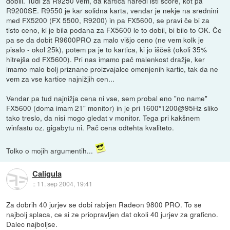
dobili. Tudi za R9250 vem, da kartica naredi isti score, kot pa
R9200SE. R9550 je kar solidna karta, vendar je nekje na srednini
med FX5200 (FX 5500, R9200) in pa FX5600, se pravi če bi za
tisto ceno, ki je bila podana za FX5600 le to dobil, bi bilo to OK. Če
pa se da dobit R9600PRO za malo višjo ceno (ne vem kolk je
pisalo - okol 25k), potem pa je to kartica, ki jo iščeš (okoli 35%
hitrejša od FX5600). Pri nas imamo pač malenkost dražje, ker
imamo malo bolj priznane proizvajalce omenjenih kartic, tak da ne
vem za vse kartice najnižjih cen...
Vendar pa tud najnižja cena ni vse, sem probal eno "no name"
FX5600 (doma imam 21" monitor) in je pri 1600*1200@95Hz sliko
tako treslo, da nisi mogo gledat v monitor. Tega pri kakšnem
winfastu oz. gigabytu ni. Pač cena odtehta kvaliteto.
Tolko o mojih argumentih...
Caligula
::
11. sep 2004, 19:41
Za dobrih 40 jurjev se dobi rabljen Radeon 9800 PRO. To se
najbolj splaca, ce si ze priopravljen dat okoli 40 jurjev za graficno.
Dalec najboljse.