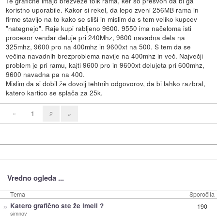
Te grafične imajo brezveze tolk rama, ker so prešvoh da bi ga
koristno uporabile. Kakor si rekel, da lepo zveni 256MB rama in
firme stavijo na to kako se sliši in mislim da s tem veliko kupcev
"nategnejo". Raje kupi rabljeno 9600. 9550 ima načeloma isti
procesor vendar deluje pri 240Mhz, 9600 navadna dela na
325mhz, 9600 pro na 400mhz in 9600xt na 500. S tem da se
večina navadnih brezproblema navije na 400mhz in več. Največji
problem je pri ramu, kajti 9600 pro in 9600xt delujeta pri 600mhz,
9600 navadna pa na 400.
Mislim da si dobil že dovolj tehtnih odgovorov, da bi lahko razbral,
katero kartico se splača za 25k.
«
1
2
»
Vredno ogleda ...
Tema
Sporočila
»
Katero grafično ste že imeli ?
190
simnov