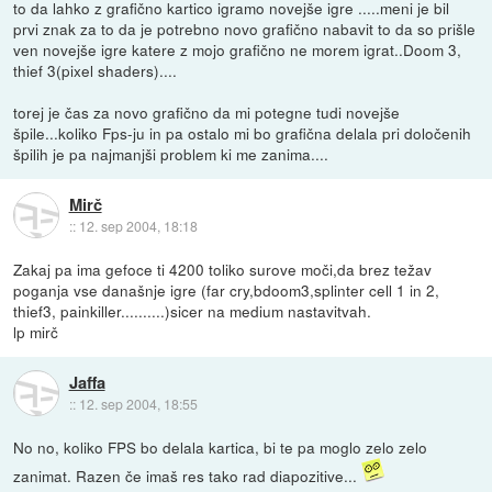
to da lahko z grafično kartico igramo novejše igre .....meni je bil
prvi znak za to da je potrebno novo grafično nabavit to da so prišle
ven novejše igre katere z mojo grafično ne morem igrat..Doom 3,
thief 3(pixel shaders)....
torej je čas za novo grafično da mi potegne tudi novejše
špile...koliko Fps-ju in pa ostalo mi bo grafična delala pri določenih
špilih je pa najmanjši problem ki me zanima....
Mirč
::
12. sep 2004, 18:18
Zakaj pa ima gefoce ti 4200 toliko surove moči,da brez težav
poganja vse današnje igre (far cry,bdoom3,splinter cell 1 in 2,
thief3, painkiller..........)sicer na medium nastavitvah.
lp mirč
Jaffa
::
12. sep 2004, 18:55
No no, koliko FPS bo delala kartica, bi te pa moglo zelo zelo
zanimat. Razen če imaš res tako rad diapozitive...