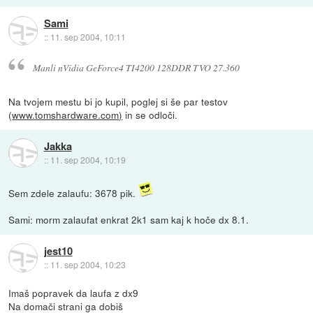
Sami
::
11. sep 2004, 10:11
Manli nVidia GeForce4 TI4200 128DDR TVO 27.360
Na tvojem mestu bi jo kupil, poglej si še par testov
(
www.tomshardware.com)
in se odloči.
Jakka
::
11. sep 2004, 10:19
Sem zdele zalaufu: 3678 pik.
Sami: morm zalaufat enkrat 2k1 sam kaj k hoče dx 8.1.
jest10
::
11. sep 2004, 10:23
Imaš popravek da laufa z dx9
Na domači strani ga dobiš