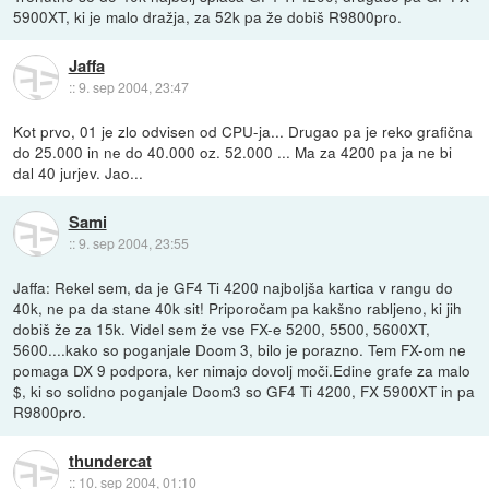
5900XT, ki je malo dražja, za 52k pa že dobiš R9800pro.
Jaffa
::
9. sep 2004, 23:47
Kot prvo, 01 je zlo odvisen od CPU-ja... Drugao pa je reko grafična
do 25.000 in ne do 40.000 oz. 52.000 ... Ma za 4200 pa ja ne bi
dal 40 jurjev. Jao...
Sami
::
9. sep 2004, 23:55
Jaffa: Rekel sem, da je GF4 Ti 4200 najboljša kartica v rangu do
40k, ne pa da stane 40k sit! Priporočam pa kakšno rabljeno, ki jih
dobiš že za 15k. Videl sem že vse FX-e 5200, 5500, 5600XT,
5600....kako so poganjale Doom 3, bilo je porazno. Tem FX-om ne
pomaga DX 9 podpora, ker nimajo dovolj moči.Edine grafe za malo
$, ki so solidno poganjale Doom3 so GF4 Ti 4200, FX 5900XT in pa
R9800pro.
thundercat
::
10. sep 2004, 01:10