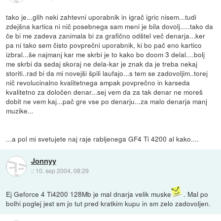
tako je...glih neki zahtevni uporabnik in igrač igric nisem...tudi
zdejšna kartica ni nič posebnega sam meni je bila dovolj.....tako da
če bi me zadeva zanimala bi za grafično odštel več denarja...ker
pa ni tako sem čisto povprečni uporabnik, ki bo pač eno kartico
izbral...še najmanj kar me skrbi je to kako bo doom 3 delal....bolj
me skrbi da sedaj skoraj ne dela-kar je znak da je treba nekaj
storiti..rad bi da mi novejši špili laufajo...s tem se zadovoljim..torej
nič revolucinalno kvalitetnega ampak povprečno in karseda
kvalitetno za določen denar...sej vem da za tak denar ne moreš
dobit ne vem kaj...pač gre vse po denarju...za malo denarja manj
muzike...
...a pol mi svetujete naj raje rabljenega GF4 Ti 4200 al kako....
Jonnyy
::
10. sep 2004, 08:29
Ej Geforce 4 Ti4200 128Mb je mal dnarja velik muske
. Mal po
bolhi poglej jest sm jo tut pred kratkim kupu in sm zelo zadovoljen.