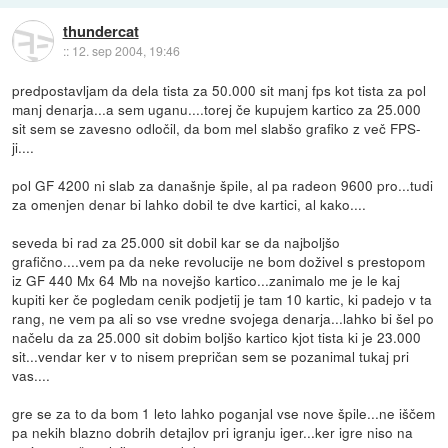
thundercat
::
12. sep 2004, 19:46
predpostavljam da dela tista za 50.000 sit manj fps kot tista za pol
manj denarja...a sem uganu....torej če kupujem kartico za 25.000
sit sem se zavesno odločil, da bom mel slabšo grafiko z več FPS-
ji....
pol GF 4200 ni slab za današnje špile, al pa radeon 9600 pro...tudi
za omenjen denar bi lahko dobil te dve kartici, al kako....
seveda bi rad za 25.000 sit dobil kar se da najboljšo
grafično....vem pa da neke revolucije ne bom doživel s prestopom
iz GF 440 Mx 64 Mb na novejšo kartico...zanimalo me je le kaj
kupiti ker če pogledam cenik podjetij je tam 10 kartic, ki padejo v ta
rang, ne vem pa ali so vse vredne svojega denarja...lahko bi šel po
načelu da za 25.000 sit dobim boljšo kartico kjot tista ki je 23.000
sit...vendar ker v to nisem prepričan sem se pozanimal tukaj pri
vas....
gre se za to da bom 1 leto lahko poganjal vse nove špile...ne iščem
pa nekih blazno dobrih detajlov pri igranju iger...ker igre niso na