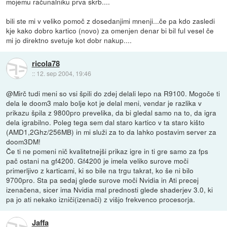
mojemu računalniku prva skrb....
bili ste mi v veliko pomoč z dosedanjimi mnenji...če pa kdo zasledi
kje kako dobro kartico (novo) za omenjen denar bi bil ful vesel če
mi jo direktno svetuje kot dobr nakup....
ricola78
::
12. sep 2004, 19:46
@Mirč tudi meni so vsi špili do zdej delali lepo na R9100. Mogoče ti
dela le doom3 malo bolje kot je delal meni, vendar je razlika v
prikazu špila z 9800pro prevelika, da bi gledal samo na to, da igra
dela igrabilno. Poleg tega sem dal staro kartico v ta staro kišto
(AMD1,2Ghz/256MB) in mi služi za to da lahko postavim server za
doom3DM!
Če ti ne pomeni nič kvalitetnejši prikaz igre in ti gre samo za fps
pač ostani na gf4200. Gf4200 je imela veliko surove moči
primerljivo z karticami, ki so bile na trgu takrat, ko še ni bilo
9700pro. Sta pa sedaj glede surove moči Nvidia in Ati precej
izenačena, sicer ima Nvidia mal prednosti glede shaderjev 3.0, ki
pa jo ati nekako izniči(izenači) z višjo frekvenco procesorja.
Jaffa