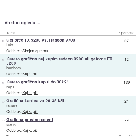
Vredno ogleda ...
Tema
Sporočila
»
GeForce FX 5200 vs. Radeon 9700
57
Luksi
Oddelek:
Strojna oprema
»
Katero grafično naj kupim radeon 9200 ali geforce FX
12
5200
bandedos
Oddelek:
Kaj kupiti
»
Katero grafično kupiti do 30k?!
139
nejc11
Oddelek:
Kaj kupiti
»
Grafična kartica za 20-35 kSit
21
eraserr
Oddelek:
Kaj kupiti
»
Grafična prosim nasvet
79
scenic
Oddelek:
Kaj kupiti