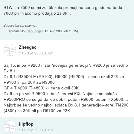
BTW, za 7500 se mi zdi 5k zelo premajhna cena glede na to da
7000 pri mlacomu prodajajo za 9k...
Zgodovina sprememb…
spremenilo:
Dark Angel
(
15. avg 2003 ob 18:15
)
Zheegec
::
15. avg 2003, 18:21
Saj FX in pa R9200 nista "novejša generacija". R9200 je še vedno
Dx 8,1.
Dx 8,1: R8500LE (R9100), R9000 (R9200) -> cena okoli 22K za
R9100 in pa 20K za R9000
GF 4 TI4200 (TI4800) -> cena okoli 30K
Dx 9 so pa vsi R 9500 in boljši ter vsi FXi. Najbolje se splača
R9500PRO če se ga da kje dobit, potem R9600, potem FX5600,...
Najbrž se še vedno najbolj splača Dx 8.1 generacijo---torej TI4200
(4800) za 30K ali pa R9100 za 22K.
flipflop
::
15. avg 2003, 19:07