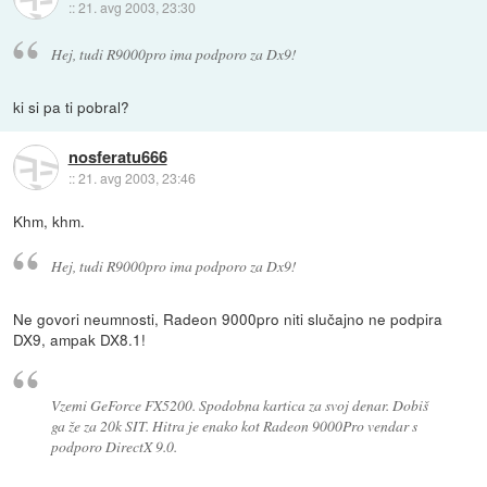
::
21. avg 2003, 23:30
Hej, tudi R9000pro ima podporo za Dx9!
ki si pa ti pobral?
nosferatu666
::
21. avg 2003, 23:46
Khm, khm.
Hej, tudi R9000pro ima podporo za Dx9!
Ne govori neumnosti, Radeon 9000pro niti slučajno ne podpira
DX9, ampak DX8.1!
Vzemi GeForce FX5200. Spodobna kartica za svoj denar. Dobiš
ga že za 20k SIT. Hitra je enako kot Radeon 9000Pro vendar s
podporo DirectX 9.0.