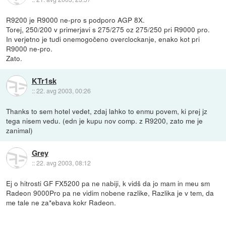
R9200 je R9000 ne-pro s podporo AGP 8X.
Torej, 250/200 v primerjavi s 275/275 oz 275/250 pri R9000 pro.
In verjetno je tudi onemogočeno overclockanje, enako kot pri
R9000 ne-pro.
Zato.
KTr1sk
::
22. avg 2003, 00:26
Thanks to sem hotel vedet, zdaj lahko to enmu povem, ki prej jz
tega nisem vedu. (edn je kupu nov comp. z R9200, zato me je
zanimal)
Grey
::
22. avg 2003, 08:12
Ej o hitrosti GF FX5200 pa ne nabiji, k vidš da jo mam in meu sm
Radeon 9000Pro pa ne vidim nobene razlike, Razlika je v tem, da
me tale ne za*ebava kokr Radeon.