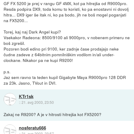
GF FX 5200 je prej v rangu GF 4MX, kot pa hitrejša od R9000pro.
Resda podpira DX9, toda komu to koristi, ko pa enostavni ni dovolj
hitra... DX9 iger še itak ni, ko pa bodo, jih ne boš mogel poganjati
na FX5200...
Torej, kaj naj Dark Angel kupi?
Vsekakor Radeona: 8500/9100 ali 9000pro, v nobenem primeru ne
boš zgrešil.
Pozoren bodi edino pri 9100, ker zadnje čase prodajajo neke
čudne zadeve z 64bitnim pomnilniškim vodilom in/ali under-
clockane. Nikakor pa ne kupi R9200!
p.s.
Jaz sem ravno ta teden kupil Gigabyte Maya R9000pro 128 DDR
za 23k. Jasno, TVout in DVI.
KTr1sk
::
21. avg 2003, 23:50
Zakaj ne R9200? A je v hitrosti hitrejša kot FX5200?
nosferatu666
::
21. avg 2003, 23:57