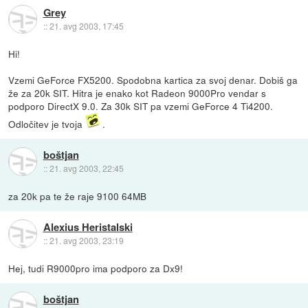
Grey
::
21. avg 2003, 17:45
Hi!
Vzemi GeForce FX5200. Spodobna kartica za svoj denar. Dobiš ga
že za 20k SIT. Hitra je enako kot Radeon 9000Pro vendar s
podporo DirectX 9.0. Za 30k SIT pa vzemi GeForce 4 Ti4200.
Odločitev je tvoja
.
boštjan
::
21. avg 2003, 22:45
za 20k pa te že raje 9100 64MB
Alexius Heristalski
::
21. avg 2003, 23:19
Hej, tudi R9000pro ima podporo za Dx9!
boštjan