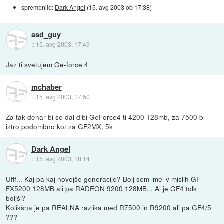
spremenilo:
Dark Angel
(
15. avg 2003 ob 17:38
)
asd_guy
::
15. avg 2003, 17:49
Jaz ti svetujem Ge-force 4
mchaber
::
15. avg 2003, 17:50
Za tak denar bi se dal dibi GeForce4 ti 4200 128mb, za 7500 bi
iztro podombno kot za GF2MX, 5k
Dark Angel
::
15. avg 2003, 18:14
Ufff... Kaj pa kaj novejše generacije? Bolj sem imel v mislih GF
FX5200 128MB ali pa RADEON 9200 128MB... Al je GF4 tolk
boljši?
Kolikšna je pa REALNA razlika med R7500 in R9200 ali pa GF4/5
???