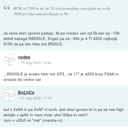
BTW, za 7500 se mi zdi 5k zelo premajhna cena glede na to da
7000 pri mlacomu prodajajo za 9k...
Ja cene stari opremi padajo. Ni pa vreden več od 5k,ker za ~10k
dobiš kakega R8500LE. Drgač pa za ~30k je 4 TI 4200 najboljš.
9100 Je pa isto hiter kot 8500LE.
nodes
::
15. avg 2003, 19:44
...85000LE je enako hiter kot GF3.. na 17" je 4200 brez FSAA in
anisota še vedno car.
BoLhCa
::
21. avg 2003, 17:14
tud z 2xAA in pa 2xAF ni svoh. jest skoz guram to in pa se vse high
detajle v spilih in mam zmer okol 30fps in več!!!
razn v ut2k3 mi "mal" zmanka=)))