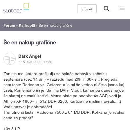
☰
Forum
»
Kaj kupiti
»
Še en nakup grafične
Še en nakup grafične
Dark Angel
::
15. avg 2003, 17:36
Zanima me, katero grafikulju se splača nabavit v začetku
septembra (čez 14 dni) v razredu med 20k in 30k sit. Pregledal
sem teste Radeona vs. Geforce-a in mi še vedno ni čisto jasno kaj
vzeti. Pomembno mi je, da ima DVI+TV out, kar se pa danes najde
že skoraj na vsaki kartici. Mama plata pa podpira 4x AGP, vodi jo
Athlon XP 1800+ in 512 DDR 3200. Kartice ne mislim navijati... :)
Vsak nasvet je dobrodošel.
Trenutno si lastim Radeona 7500 z 64 MB DDR. Kolikšna je realna
cena za prodat?
10x & LP