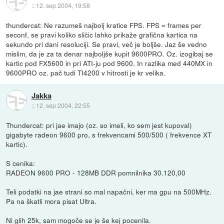
::
12. sep 2004, 19:58
thundercat: Ne razumeš najbolj kratice FPS. FPS = frames per
seconf, se pravi koliko sličic lahko prikaže grafična kartica na
sekundo pri dani resoluciji. Se pravi, več je boljše. Jaz še vedno
mislim, da je za ta denar najboljše kupit 9600PRO. Oz. izogibaj se
kartic pod FX5600 in pri ATI-ju pod 9600. In razlika med 440MX in
9600PRO oz. pač tudi TI4200 v hitrosti je kr velika.
Jakka
::
12. sep 2004, 22:55
Thundercat: pri jae imajo (oz. so imeli, ko sem jest kupoval)
gigabyte radeon 9600 pro, s frekvencami 500/500 ( frekvence XT
kartic).
S cenika:
RADEON 9600 PRO - 128MB DDR pomnilnika 30.120,00
Teli podatki na jae strani so mal napačni, ker ma gpu na 500MHz.
Pa na škatli mora pisat Ultra.
Ni glih 25k, sam mogoče se je še kej pocenila.