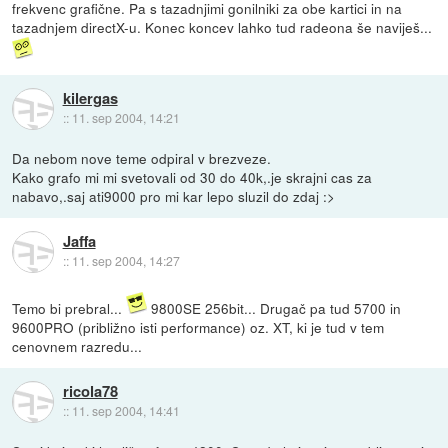
frekvenc grafične. Pa s tazadnjimi gonilniki za obe kartici in na
tazadnjem directX-u. Konec koncev lahko tud radeona še naviješ...
kilergas
::
11. sep 2004, 14:21
Da nebom nove teme odpiral v brezveze.
Kako grafo mi mi svetovali od 30 do 40k,.je skrajni cas za
nabavo,.saj ati9000 pro mi kar lepo sluzil do zdaj :>
Jaffa
::
11. sep 2004, 14:27
Temo bi prebral...
9800SE 256bit... Drugač pa tud 5700 in
9600PRO (približno isti performance) oz. XT, ki je tud v tem
cenovnem razredu...
ricola78
::
11. sep 2004, 14:41