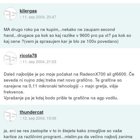
kilergas
::
11. sep 2004, 20:47
MA drugo roko pa ne kupim,..nekako ne zaupam second
hand,..drugace pa kok so kaj razlike v 9600 pro pa xt? pa kok so
kaj cene ?(vem ja sprasujem kar je blo ze 100x povedano)
ricola78
::
11. sep 2004, 21:03
Daleč najboljše je po moje počakat na RadeonX700 ali gf6600. Če
seveda ni nujno zdej treba met novo grafično. Te grafčne so
narejene na 0,11 mikronski tehnologiji -> majn gretja, višje
frekvence.
Vprašanje pa je kdaj bodo prišle te grafične na agp vodilu.
thundercat
::
12. sep 2004, 15:06
ja, eni se res zastopite v to in štejete kako zmogljive so vaše
kartice za različnimi programi...mislim pa da večino najbolj zanima