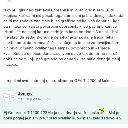
tako je...glih neki zahtevni uporabnik in igrač igric nisem...tudi
zdejšna kartica ni nič posebnega sam meni je bila dovolj.....tako da
če bi me zadeva zanimala bi za grafično odštel več denarja...ker
pa ni tako sem čisto povprečni uporabnik, ki bo pač eno kartico
izbral...še najmanj kar me skrbi je to kako bo doom 3 delal....bolj
me skrbi da sedaj skoraj ne dela-kar je znak da je treba nekaj
storiti..rad bi da mi novejši špili laufajo...s tem se zadovoljim..torej
nič revolucinalno kvalitetnega ampak povprečno in karseda
kvalitetno za določen denar...sej vem da za tak denar ne moreš
dobit ne vem kaj...pač gre vse po denarju...za malo denarja manj
muzike...
...a pol mi svetujete naj raje rabljenega GF4 Ti 4200 al kako....
Jonnyy
::
10. sep 2004, 08:29
Ej Geforce 4 Ti4200 128Mb je mal dnarja velik muske
. Mal po
bolhi poglej jest sm jo tut pred kratkim kupu in sm zelo zadovoljen.