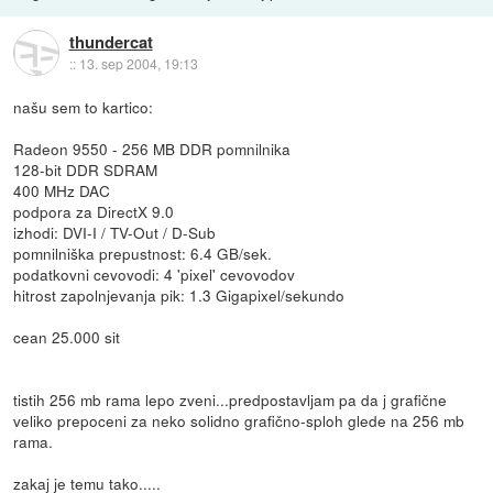
thundercat
::
13. sep 2004, 19:13
našu sem to kartico:
Radeon 9550 - 256 MB DDR pomnilnika
128-bit DDR SDRAM
400 MHz DAC
podpora za DirectX 9.0
izhodi: DVI-I / TV-Out / D-Sub
pomnilniška prepustnost: 6.4 GB/sek.
podatkovni cevovodi: 4 'pixel' cevovodov
hitrost zapolnjevanja pik: 1.3 Gigapixel/sekundo
cean 25.000 sit
tistih 256 mb rama lepo zveni...predpostavljam pa da j grafične
veliko prepoceni za neko solidno grafično-sploh glede na 256 mb
rama.
zakaj je temu tako.....