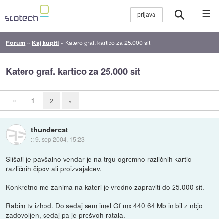
☰
Forum
»
Kaj kupiti
»
Katero graf. kartico za 25.000 sit
Katero graf. kartico za 25.000 sit
«
1
2
»
thundercat
::
9. sep 2004, 15:23
Slišati je pavšalno vendar je na trgu ogromno različnih kartic
različnih čipov ali proizvajalcev.
Konkretno me zanima na kateri je vredno zapraviti do 25.000 sit.
Rabim tv izhod. Do sedaj sem imel Gf mx 440 64 Mb in bil z nbjo
zadovoljen, sedaj pa je prešvoh ratala.