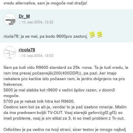
vredu alternativa, sam je mogoče mal dražja!
Dr_M
::
10. sep 2004, 13:32
ricola78: ja se mal, pa bodo 9600pro zastonj.
ricola78
::
10. sep 2004, 13:52
Sem pa tudi vidu R9600 standard za 25k -nova. Ta je tudi vredu, le
ram ima precej počasnejši(200(400DDR)), pa pazi ,ker imajo
nekatere pro kartice isto počasen ram, le jerdro dvignjeno na pro
frekvence.
5600 je mal slabša kot r9600 v večini špilov razen, v doom3
mogoče.
5700 pa je nekak tolk hitra kot R9600.
Osebno sem bol za ati-ja, vendar to je pač osebno mnenje. Mislim
da ima predvsem boljši TV-OUT. Vsaj starejši geforci(gf2,gf3) so
imeli probleme, vsaj js sm slišal za 3, ki so imeli problem z Tv-out.
Odločitev je pa vedno na tvoji strani, sicer testov je mnogo najbolj