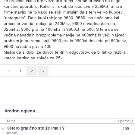
Te grafične imajo brezveze tolk rama, ker so prešvoh da bi ga
koristno uporabile. Kakor si rekel, da lepo zveni 256MB rama in
firme stavijo na to kako se sliši in mislim da s tem veliko kupcev
"nategnejo". Raje kupi rabljeno 9600. 9550 ima načeloma isti
procesor vendar deluje pri 240Mhz, 9600 navadna dela na
325mhz, 9600 pro na 400mhz in 9600xt na 500. S tem da se
večina navadnih brezproblema navije na 400mhz in več. Največji
problem je pri ramu, kajti 9600 pro in 9600xt delujeta pri 600mhz,
9600 navadna pa na 400.
Mislim da si dobil že dovolj tehtnih odgovorov, da bi lahko razbral,
katero kartico se splača za 25k.
«
1
2
»
Vredno ogleda ...
Tema
Sporočila
»
Katero grafično ste že imeli ?
190
simnov