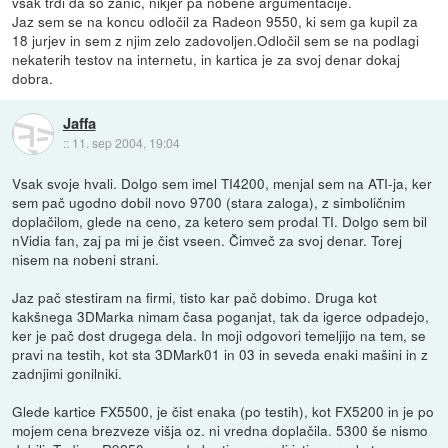
vsak trdi da so zanič, nikjer pa nobene argumentacije.
Jaz sem se na koncu odločil za Radeon 9550, ki sem ga kupil za
18 jurjev in sem z njim zelo zadovoljen.Odločil sem se na podlagi
nekaterih testov na internetu, in kartica je za svoj denar dokaj
dobra.
Jaffa
::
11. sep 2004, 19:04
Vsak svoje hvali. Dolgo sem imel TI4200, menjal sem na ATI-ja, ker
sem pač ugodno dobil novo 9700 (stara zaloga), z simboličnim
doplačilom, glede na ceno, za ketero sem prodal TI. Dolgo sem bil
nVidia fan, zaj pa mi je čist vseen. Čimveč za svoj denar. Torej
nisem na nobeni strani.
Jaz pač stestiram na firmi, tisto kar pač dobimo. Druga kot
kakšnega 3DMarka nimam časa poganjat, tak da igerce odpadejo,
ker je pač dost drugega dela. In moji odgovori temeljijo na tem, se
pravi na testih, kot sta 3DMark01 in 03 in seveda enaki mašini in z
zadnjimi gonilniki.
Glede kartice FX5500, je čist enaka (po testih), kot FX5200 in je po
mojem cena brezveze višja oz. ni vredna doplačila. 5300 še nismo