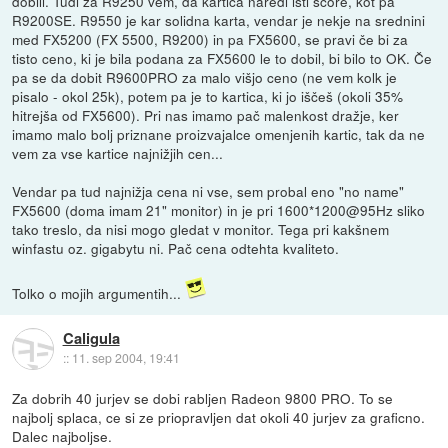
dobili. Tudi za R9250 vem, da kartica naredi isti score, kot pa
R9200SE. R9550 je kar solidna karta, vendar je nekje na srednini
med FX5200 (FX 5500, R9200) in pa FX5600, se pravi če bi za
tisto ceno, ki je bila podana za FX5600 le to dobil, bi bilo to OK. Če
pa se da dobit R9600PRO za malo višjo ceno (ne vem kolk je
pisalo - okol 25k), potem pa je to kartica, ki jo iščeš (okoli 35%
hitrejša od FX5600). Pri nas imamo pač malenkost dražje, ker
imamo malo bolj priznane proizvajalce omenjenih kartic, tak da ne
vem za vse kartice najnižjih cen...
Vendar pa tud najnižja cena ni vse, sem probal eno "no name"
FX5600 (doma imam 21" monitor) in je pri 1600*1200@95Hz sliko
tako treslo, da nisi mogo gledat v monitor. Tega pri kakšnem
winfastu oz. gigabytu ni. Pač cena odtehta kvaliteto.
Tolko o mojih argumentih...
Caligula
::
11. sep 2004, 19:41
Za dobrih 40 jurjev se dobi rabljen Radeon 9800 PRO. To se
najbolj splaca, ce si ze priopravljen dat okoli 40 jurjev za graficno.
Dalec najboljse.