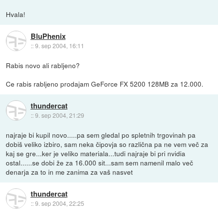
Hvala!
BluPhenix
::
9. sep 2004, 16:11
Rabis novo ali rabljeno?
Ce rabis rabljeno prodajam GeForce FX 5200 128MB za 12.000.
thundercat
::
9. sep 2004, 21:29
najraje bi kupil novo.....pa sem gledal po spletnih trgovinah pa
dobiš veliko izbiro, sam neka čipovja so različna pa ne vem več za
kaj se gre...ker je veliko materiala...tudi najraje bi pri nvidia
ostal......se dobi že za 16.000 sit...sam sem namenil malo več
denarja za to in me zanima za vaš nasvet
thundercat
::
9. sep 2004, 22:25