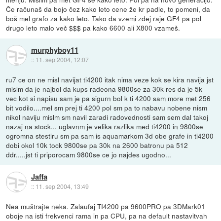
Če računaš da bojo čez kako leto cene že kr padle, to pomeni, da
boš mel grafo za kako leto. Tako da vzemi zdej raje GF4 pa pol
drugo leto malo več $$$ pa kako 6600 ali X800 vzameš.
murphyboy11
::
11. sep 2004, 12:07
ru7 ce on ne misl navijat ti4200 itak nima veze kok se kira navija jst
mislm da je najbol da kups radeona 9800se za 30k res da je 5k
vec kot si napisu sam je pa sigurn bol k ti 4200 sam more met 256
bit vodilo....mel sm prej ti 4200 pol sm pa to nabavu nobene nism
nikol naviju mislm sm navil zaradi radovednosti sam sem dal takoj
nazaj na stock... uglavnm je velika razlika med ti4200 in 9800se
ogromna stestiru sm pa sam is aquamarkom 3d obe grafe in ti4200
dobi okol 10k tock 9800se pa 30k na 2600 batronu pa 512
ddr.....jst ti priporocam 9800se ce jo najdes ugodno...
Jaffa
::
11. sep 2004, 13:49
Nea muštrajte neka. Zalaufaj TI4200 pa 9600PRO pa 3DMark01
oboje na isti frekvenci rama in pa CPU, pa na default nastavitvah