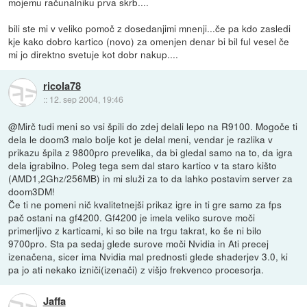
mojemu računalniku prva skrb....
bili ste mi v veliko pomoč z dosedanjimi mnenji...če pa kdo zasledi
kje kako dobro kartico (novo) za omenjen denar bi bil ful vesel če
mi jo direktno svetuje kot dobr nakup....
ricola78
::
12. sep 2004, 19:46
@Mirč tudi meni so vsi špili do zdej delali lepo na R9100. Mogoče ti
dela le doom3 malo bolje kot je delal meni, vendar je razlika v
prikazu špila z 9800pro prevelika, da bi gledal samo na to, da igra
dela igrabilno. Poleg tega sem dal staro kartico v ta staro kišto
(AMD1,2Ghz/256MB) in mi služi za to da lahko postavim server za
doom3DM!
Če ti ne pomeni nič kvalitetnejši prikaz igre in ti gre samo za fps
pač ostani na gf4200. Gf4200 je imela veliko surove moči
primerljivo z karticami, ki so bile na trgu takrat, ko še ni bilo
9700pro. Sta pa sedaj glede surove moči Nvidia in Ati precej
izenačena, sicer ima Nvidia mal prednosti glede shaderjev 3.0, ki
pa jo ati nekako izniči(izenači) z višjo frekvenco procesorja.
Jaffa