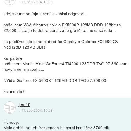
::
11. sep 2004, 10:03
zdej ste me pa fajn zmedli z vašimi odgovori....
našel sem VGA Albatron nVidia FX5600P 128MB DDR 128bit za
22.000 sit...a je to dobra cena za to grafično...nova seveda...
za približno isto ceno bi dobil še Gigabyte Geforce FX5500 GV-
N55128D 128MB DDR
kaj pa tole:
našu sem Manli nVidia GeForce4 TI4200 128DDR TVO 27.360 sam
nevem če ni napaka...
NVidia GeForceFX 5600XT 128MB DDR TVO 27.900,00
kaj menite?
jest10
::
11. sep 2004, 10:08
Hundey:
Malo dobiš. na teh frekvencah bi moral imeti čez 3700 pik