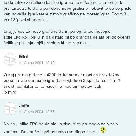
to da lahko z grafično kartico igramo novejše igre .....meni je bil
prvi znak za to da je potrebno novo grafično nabavit to da so prišle
ven novejše igre katere z mojo grafično ne morem igrat..Doom 3,
thief 3(pixel shaders)....
torej je čas za novo grafično da mi potegne tudi novejše
špile...koliko Fps-ju in pa ostalo mi bo grafična delala pri določenih
špilih je pa najmanjši problem ki me zanima....
Mirč
::
12. sep 2004, 18:18
Zakaj pa ima gefoce ti 4200 toliko surove moči,da brez težav
poganja vse današnje igre (far cry,bdoom3,splinter cell 1 in 2,
thief3, painkiller..........)sicer na medium nastavitvah.
lp mirč
Jaffa
::
12. sep 2004, 18:55
No no, koliko FPS bo delala kartica, bi te pa moglo zelo zelo
zanimat. Razen če imaš res tako rad diapozitive...