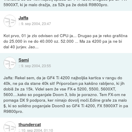
5900XT, ki je malo dražja, za 52k pa že dobiš R9800pro.
Jaffa
::
9. sep 2004, 23:47
Kot prvo, 01 je zlo odvisen od CPU-ja... Drugao pa je reko grafična
do 25.000 in ne do 40.000 oz. 52.000 ... Ma za 4200 pa ja ne bi
dal 40 jurjev. Jao...
Sami
::
9. sep 2004, 23:55
Jaffa: Rekel sem, da je GF4 Ti 4200 najboljša kartica v rangu do
40k, ne pa da stane 40k sit! Priporočam pa kakšno rabljeno, ki jih
dobiš že za 15k. Videl sem že vse FX-e 5200, 5500, 5600XT,
5600....kako so poganjale Doom 3, bilo je porazno. Tem FX-om ne
pomaga DX 9 podpora, ker nimajo dovolj moči.Edine grafe za malo
$, ki so solidno poganjale Doom3 so GF4 Ti 4200, FX 5900XT in pa
R9800pro.
thundercat
::
10. sep 2004, 01:10