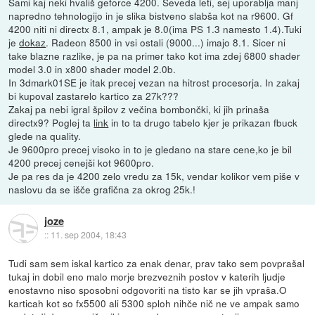
Sami kaj neki hvališ geforce 4200. Seveda leti, sej uporablja manj
napredno tehnologijo in je slika bistveno slabša kot na r9600. Gf
4200 niti ni directx 8.1, ampak je 8.0(ima PS 1.3 namesto 1.4).Tuki
je
dokaz
. Radeon 8500 in vsi ostali (9000...) imajo 8.1. Sicer ni
take blazne razlike, je pa na primer tako kot ima zdej 6800 shader
model 3.0 in x800 shader model 2.0b.
In 3dmark01SE je itak precej vezan na hitrost procesorja. In zakaj
bi kupoval zastarelo kartico za 27k???
Zakaj pa nebi igral špilov z večina bombončki, ki jih prinaša
directx9? Poglej ta
link
in to ta drugo tabelo kjer je prikazan fbuck
glede na quality.
Je 9600pro precej visoko in to je gledano na stare cene,ko je bil
4200 precej cenejši kot 9600pro.
Je pa res da je 4200 zelo vredu za 15k, vendar kolikor vem piše v
naslovu da se išče grafična za okrog 25k.!
joze
::
11. sep 2004, 18:43
Tudi sam sem iskal kartico za enak denar, prav tako sem povprašal
tukaj in dobil eno malo morje brezveznih postov v katerih ljudje
enostavno niso sposobni odgovoriti na tisto kar se jih vpraša.O
karticah kot so fx5500 ali 5300 sploh nihče nič ne ve ampak samo