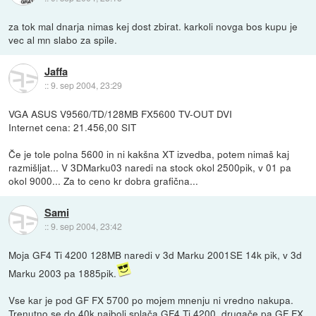
za tok mal dnarja nimas kej dost zbirat. karkoli novga bos kupu je
vec al mn slabo za spile.
Jaffa
::
9. sep 2004, 23:29
VGA ASUS V9560/TD/128MB FX5600 TV-OUT DVI
Internet cena: 21.456,00 SIT
Če je tole polna 5600 in ni kakšna XT izvedba, potem nimaš kaj
razmišljat... V 3DMarku03 naredi na stock okol 2500pik, v 01 pa
okol 9000... Za to ceno kr dobra grafična...
Sami
::
9. sep 2004, 23:42
Moja GF4 Ti 4200 128MB naredi v 3d Marku 2001SE 14k pik, v 3d
Marku 2003 pa 1885pik.
Vse kar je pod GF FX 5700 po mojem mnenju ni vredno nakupa.
Trenutno se do 40k najbolj splača GF4 Ti 4200, drugače pa GF FX