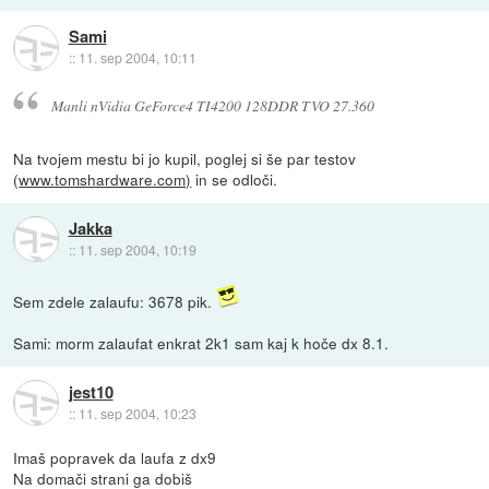
Sami
::
11. sep 2004, 10:11
Manli nVidia GeForce4 TI4200 128DDR TVO 27.360
Na tvojem mestu bi jo kupil, poglej si še par testov
(
www.tomshardware.com)
in se odloči.
Jakka
::
11. sep 2004, 10:19
Sem zdele zalaufu: 3678 pik.
Sami: morm zalaufat enkrat 2k1 sam kaj k hoče dx 8.1.
jest10
::
11. sep 2004, 10:23
Imaš popravek da laufa z dx9
Na domači strani ga dobiš