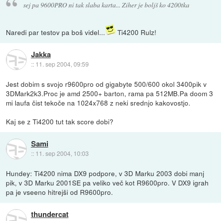
sej pa 9600PRO ni tak slaba karta... Ziher je boljš ko 4200tka
Naredi par testov pa boš videl...
Ti4200 Rulz!
Jakka
::
11. sep 2004, 09:59
Jest dobim s svojo r9600pro od gigabyte 500/600 okol 3400pik v
3DMark2k3.Proc je amd 2500+ barton, rama pa 512MB.Pa doom 3
mi laufa čist tekoče na 1024x768 z neki srednjo kakovostjo.
Kaj se z Ti4200 tut tak score dobi?
Sami
::
11. sep 2004, 10:03
Hundey: Ti4200 nima DX9 podpore, v 3D Marku 2003 dobi manj
pik, v 3D Marku 2001SE pa veliko več kot R9600pro. V DX9 igrah
pa je vseeno hitrejši od R9600pro.
thundercat