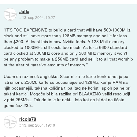
Jaffa
::
13. sep 2004, 19:27
"IT'S TOO EXPENSIVE to build a card that will have 500/1000MHz
clock and still have more than 128MB memory and sell it for less
than $200. At least this is how Nvidia feels. A 128 Mbit memory
clocked to 1000MHz still costs too much. As for a 6600 standard
card clocked at 300MHz core and only 500 MHz memory it won't
be any problem to make a 256MB card and sell it to all that worship
at the altar of massive amounts of memory."
Upam da razumeš angleško. Sicer ni za to karto konkretno, je pa
isti šmorn. 256Mb karte so počasnejše od 128Mb, ker je RAM na
njih počasnejši, takšna količina ti pa itaq ne koristi, sploh pa ne pri
takšni kartici. Mogoče bi bila razlika pri BLAAAZNO veliki resoluciji
v prid 256Mb... Tak da to je kr neki... Isto kot da bi dal na fičota
gume čez 235...
ricola78
::
13. sep 2004, 19:40