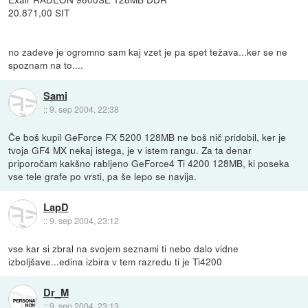
20.871,00 SIT
no zadeve je ogromno sam kaj vzet je pa spet težava...ker se ne
spoznam na to....
Sami
::
9. sep 2004, 22:38
Če boš kupil GeForce FX 5200 128MB ne boš nič pridobil, ker je
tvoja GF4 MX nekaj istega, je v istem rangu. Za ta denar
priporočam kakšno rabljeno GeForce4 Ti 4200 128MB, ki poseka
vse tele grafe po vrsti, pa še lepo se navija.
LapD
::
9. sep 2004, 23:12
vse kar si zbral na svojem seznami ti nebo dalo vidne
izboljšave...edina izbira v tem razredu ti je Ti4200
Dr_M
::
9. sep 2004, 23:13