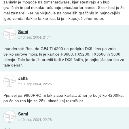
zanimiv je mogoče na tomshardware, kjer stestirajo en kup
grafičnih in pol nekako računajo price/performance. Sicer test je že
mal zastarel, ker ne vključuje najnovejših grafičnih in najnovejših
iger, vendar itak je ta kartica, ki jo ti kupuješ ziher noter.
Sami
::
10. sep 2004, 21:11
thundercat: Res, da GF4 Ti 4200 ne podpira DX9, ima pa zato
veliko surove moči, ki je kartice R9600, FX5200, FX5500 in 5600
nimajo. Tale karta jih prehiti tudi v DX9 špilih, je najboljša kartica za
tale denar.
Jaffa
::
10. sep 2004, 22:26
Pje, sej pa 9600PRO ni tak slaba karta... Ziher je boljš ko 4200tka,
pa če so res kje za 25k, nimaš kaj razmišljat...
Sami
::
10. sep 2004, 22:28