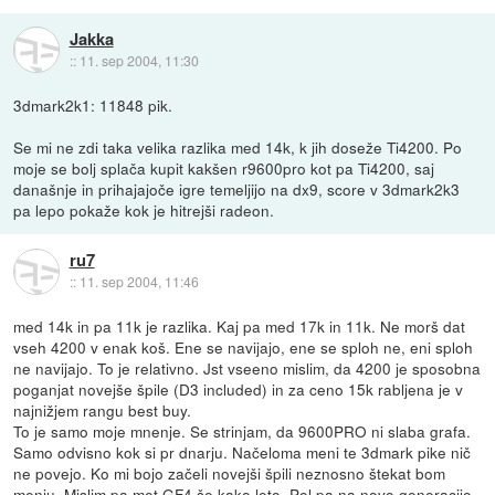
Jakka
::
11. sep 2004, 11:30
3dmark2k1: 11848 pik.
Se mi ne zdi taka velika razlika med 14k, k jih doseže Ti4200. Po
moje se bolj splača kupit kakšen r9600pro kot pa Ti4200, saj
današnje in prihajajoče igre temeljijo na dx9, score v 3dmark2k3
pa lepo pokaže kok je hitrejši radeon.
ru7
::
11. sep 2004, 11:46
med 14k in pa 11k je razlika. Kaj pa med 17k in 11k. Ne morš dat
vseh 4200 v enak koš. Ene se navijajo, ene se sploh ne, eni sploh
ne navijajo. To je relativno. Jst vseeno mislim, da 4200 je sposobna
poganjat novejše špile (D3 included) in za ceno 15k rabljena je v
najnižjem rangu best buy.
To je samo moje mnenje. Se strinjam, da 9600PRO ni slaba grafa.
Samo odvisno kok si pr dnarju. Načeloma meni te 3dmark pike nič
ne povejo. Ko mi bojo začeli novejši špili neznosno štekat bom
menju. Mislim pa met GF4 še kako leto. Pol pa na novo generacijo.