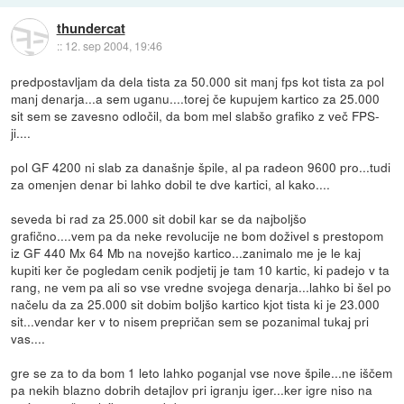
thundercat
::
12. sep 2004, 19:46
predpostavljam da dela tista za 50.000 sit manj fps kot tista za pol
manj denarja...a sem uganu....torej če kupujem kartico za 25.000
sit sem se zavesno odločil, da bom mel slabšo grafiko z več FPS-
ji....
pol GF 4200 ni slab za današnje špile, al pa radeon 9600 pro...tudi
za omenjen denar bi lahko dobil te dve kartici, al kako....
seveda bi rad za 25.000 sit dobil kar se da najboljšo
grafično....vem pa da neke revolucije ne bom doživel s prestopom
iz GF 440 Mx 64 Mb na novejšo kartico...zanimalo me je le kaj
kupiti ker če pogledam cenik podjetij je tam 10 kartic, ki padejo v ta
rang, ne vem pa ali so vse vredne svojega denarja...lahko bi šel po
načelu da za 25.000 sit dobim boljšo kartico kjot tista ki je 23.000
sit...vendar ker v to nisem prepričan sem se pozanimal tukaj pri
vas....
gre se za to da bom 1 leto lahko poganjal vse nove špile...ne iščem
pa nekih blazno dobrih detajlov pri igranju iger...ker igre niso na