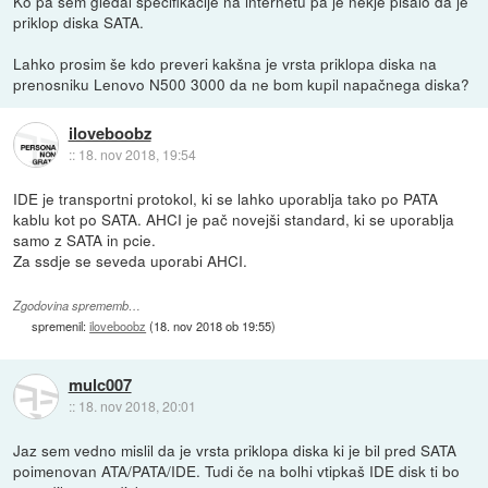
Ko pa sem gledal specifikacije na internetu pa je nekje pisalo da je
priklop diska SATA.
Lahko prosim še kdo preveri kakšna je vrsta priklopa diska na
prenosniku Lenovo N500 3000 da ne bom kupil napačnega diska?
iloveboobz
::
18. nov 2018, 19:54
IDE je transportni protokol, ki se lahko uporablja tako po PATA
kablu kot po SATA. AHCI je pač novejši standard, ki se uporablja
samo z SATA in pcie.
Za ssdje se seveda uporabi AHCI.
Zgodovina sprememb…
spremenil:
iloveboobz
(
18. nov 2018 ob 19:55
)
mulc007
::
18. nov 2018, 20:01
Jaz sem vedno mislil da je vrsta priklopa diska ki je bil pred SATA
poimenovan ATA/PATA/IDE. Tudi če na bolhi vtipkaš IDE disk ti bo