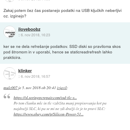
Zakaj potem čez čas postanejo podatki na USB ključkih neberljivi
oz. izginejo?
iloveboobz
::
6. nov 2018, 16:23
ker se ne dela refrešanje podatkov. SSD diski so praviloma skos
pod štromom in v uporabi, hence se staticreadrefresh lahko
prakticira.
klinker
::
6. nov 2018, 16:57
mulc007
je
5. nov 2018 ob 20:41
izjavil
:
https://sl.soringpcrepair.com/ssd-tlc-s...
Po tem članku mlc in tlc vzdržita manj prepisovanja kot pa
najdražji SLC, ki pa se mi ne zdi dražji če je to pravi SLC:
https://www.ebay.com/p/Silicon-Power-51...