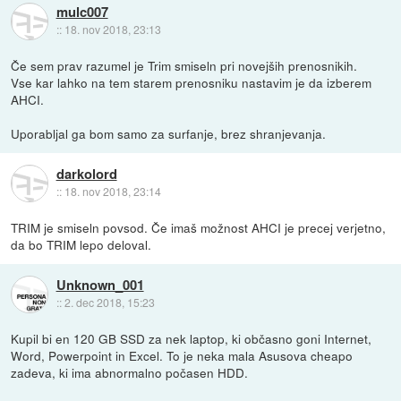
mulc007
::
18. nov 2018, 23:13
Če sem prav razumel je Trim smiseln pri novejših prenosnikih.
Vse kar lahko na tem starem prenosniku nastavim je da izberem
AHCI.
Uporabljal ga bom samo za surfanje, brez shranjevanja.
darkolord
::
18. nov 2018, 23:14
TRIM je smiseln povsod. Če imaš možnost AHCI je precej verjetno,
da bo TRIM lepo deloval.
Unknown_001
::
2. dec 2018, 15:23
Kupil bi en 120 GB SSD za nek laptop, ki občasno goni Internet,
Word, Powerpoint in Excel. To je neka mala Asusova cheapo
zadeva, ki ima abnormalno počasen HDD.