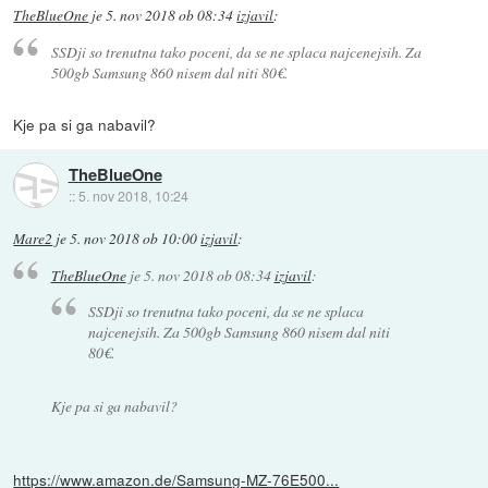
TheBlueOne
je
5. nov 2018 ob 08:34
izjavil
:
SSDji so trenutna tako poceni, da se ne splaca najcenejsih. Za
500gb Samsung 860 nisem dal niti 80€.
Kje pa si ga nabavil?
TheBlueOne
::
5. nov 2018, 10:24
Mare2
je
5. nov 2018 ob 10:00
izjavil
:
TheBlueOne
je
5. nov 2018 ob 08:34
izjavil
:
SSDji so trenutna tako poceni, da se ne splaca
najcenejsih. Za 500gb Samsung 860 nisem dal niti
80€.
Kje pa si ga nabavil?
https://www.amazon.de/Samsung-MZ-76E500...