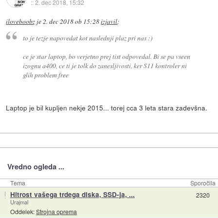
::
2. dec 2018, 15:32
iloveboobz
je
2. dec 2018 ob 15:28
izjavil
:
to je tezje napovedat kot naslednji plaz pri nas :)
ce je star laptop, bo verjetno prej tist odpovedal. Bi se pa vseen
izognu a400, ce ti je tolk do zanesljivosti, ker S11 kontroler ni
glih problem free
Laptop je bil kupljen nekje 2015... torej cca 3 leta stara zadevšna.
Vredno ogleda ...
Tema
Sporočila
!
Hitrost vašega trdega diska, SSD-ja, ...
2320
Urajmal
Oddelek:
Strojna oprema