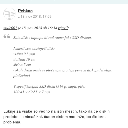
Pebkac
::
18. nov 2018, 17:59
mulc007
je
18. nov 2018 ob 16:54
izjavil
:
Sata disk v laptopu bi rad zamenjal s SSD diskom.
Izmeril sem obstoječi disk:
višina 9.3 mm
dolžina 10 cm
širina 7 cm
(okoli diska pride še pločevina in s tem poveča disk za debelino
pločevine)
V specifikacijah SSD diska ki bi ga kupil, piše:
100.45 × 69.85 × 7 mm
Luknje za vijake so vedno na istih mestih, tako da če disk ni
predebel in nimaš kak čuden sistem montaže, bo šlo brez
problema.