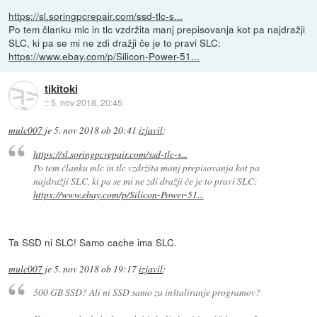
https://sl.soringpcrepair.com/ssd-tlc-s...
Po tem članku mlc in tlc vzdržita manj prepisovanja kot pa najdražji
SLC, ki pa se mi ne zdi dražji če je to pravi SLC:
https://www.ebay.com/p/Silicon-Power-51...
tikitoki
::
5. nov 2018, 20:45
mulc007
je
5. nov 2018 ob 20:41
izjavil
:
https://sl.soringpcrepair.com/ssd-tlc-s...
Po tem članku mlc in tlc vzdržita manj prepisovanja kot pa
najdražji SLC, ki pa se mi ne zdi dražji če je to pravi SLC:
https://www.ebay.com/p/Silicon-Power-51...
Ta SSD ni SLC! Samo cache ima SLC.
mulc007
je
5. nov 2018 ob 19:17
izjavil
:
500 GB SSD? Ali ni SSD samo za inštaliranje programov?