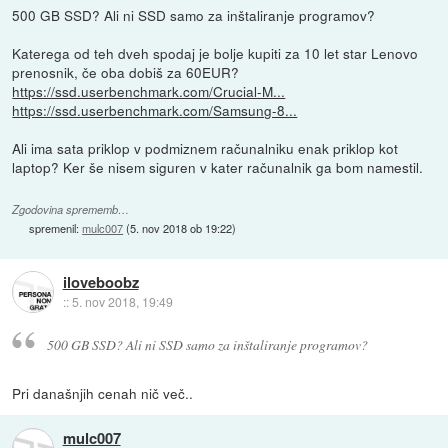
500 GB SSD? Ali ni SSD samo za inštaliranje programov?
Katerega od teh dveh spodaj je bolje kupiti za 10 let star Lenovo
prenosnik, če oba dobiš za 60EUR?
https://ssd.userbenchmark.com/Crucial-M...
https://ssd.userbenchmark.com/Samsung-8...
Ali ima sata priklop v podmiznem računalniku enak priklop kot
laptop? Ker še nisem siguren v kater računalnik ga bom namestil.
Zgodovina sprememb…
spremenil:
mulc007
(
5. nov 2018 ob 19:22
)
iloveboobz
::
5. nov 2018, 19:49
500 GB SSD? Ali ni SSD samo za inštaliranje programov?
Pri današnjih cenah nič več..
mulc007