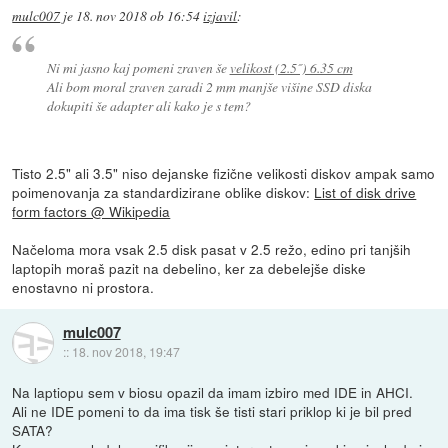
mulc007
je
18. nov 2018 ob 16:54
izjavil
:
Ni mi jasno kaj pomeni zraven še
velikost (2.5˝) 6.35 cm
Ali bom moral zraven zaradi 2 mm manjše višine SSD diska
dokupiti še adapter ali kako je s tem?
Tisto 2.5" ali 3.5" niso dejanske fizične velikosti diskov ampak samo
poimenovanja za standardizirane oblike diskov:
List of disk drive
form factors @ Wikipedia
Načeloma mora vsak 2.5 disk pasat v 2.5 režo, edino pri tanjših
laptopih moraš pazit na debelino, ker za debelejše diske
enostavno ni prostora.
mulc007
::
18. nov 2018, 19:47
Na laptiopu sem v biosu opazil da imam izbiro med IDE in AHCI.
Ali ne IDE pomeni to da ima tisk še tisti stari priklop ki je bil pred
SATA?