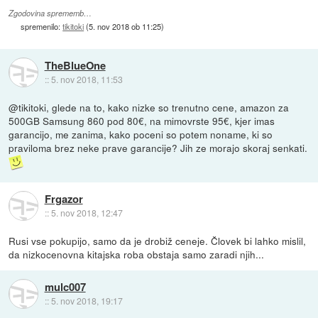
Zgodovina sprememb…
spremenilo:
tikitoki
(
5. nov 2018 ob 11:25
)
TheBlueOne
::
5. nov 2018, 11:53
@tikitoki, glede na to, kako nizke so trenutno cene, amazon za
500GB Samsung 860 pod 80€, na mimovrste 95€, kjer imas
garancijo, me zanima, kako poceni so potem noname, ki so
praviloma brez neke prave garancije? Jih ze morajo skoraj senkati.
Frgazor
::
5. nov 2018, 12:47
Rusi vse pokupijo, samo da je drobiž ceneje. Človek bi lahko mislil,
da nizkocenovna kitajska roba obstaja samo zaradi njih...
mulc007
::
5. nov 2018, 19:17