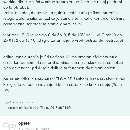
workloadih, ker v 99% crkne kontroler, ne flash (se manj pa da bi
se ta obrabu).
treba je vedet, da se slc, mlc, tlc in sedaj tudi qlc flash naredi iz
istega waferja silicija, razlika je samo v tem, kako kontroler definira
posamezna napetostna stanja v sami celici.
v primeru SLC je recimo 0 do 5V 0, 5 do 10V pa 1. MLC rabi 0 do
2v 01, 2 do 4v 10 itd (gre za izmisljene vrednosti za demostracijo)
edina konsiduracija je 2d tlc flash, ki ima smotan efekt staranja
celic, kar pomeni, da se bralna hitost zmanjsa skozi cas, ce celice
niso osvezene. pri drugih tipih je ta fenomen dost manj ociten.
pa se en tidbit; clanek enaci TLC z 3D flashom, kar vsekakor ni res,
ker gre to za poimenovanje 3 bitnih celic, ki so lahko oboje (2d in
3d).
Zgodovina sprememb…
spremenil:
iloveboobz
(
5. nov 2018 ob 21:05
)
opeter
::
6. nov 2018, 14:55