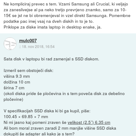
Ne kompliciraj prevec s tem. Vzami Samsung ali Crucial, ki veljajo
za zaneslivejse al pa neko tretjo prevrjeno znamko, samo za 10-
15€ se jst ne bi obremenjeval in vzel direkt Samsunga. Pomembne
podatke pac imej vsaj na dveh diskih in to je to.
Priklope za diske imata laptop in desktop enake, ja.
mulc007
::
18. nov 2018, 16:54
Sata disk v laptopu bi rad zamenjal s SSD diskom.
Izmeril sem obstoječi disk:
višina 9.3 mm
dolžina 10 cm
širina 7 cm
(okoli diska pride še pločevina in s tem poveča disk za debelino
pločevine)
V specifikacijah SSD diska ki bi ga kupil, piše:
100.45 × 69.85 × 7 mm
Ni mi jasno kaj pomeni zraven še
velikost (2.5˝) 6.35 cm
Ali bom moral zraven zaradi 2 mm manjše višine SSD diska
dokupiti še adapter ali kako je s tem?