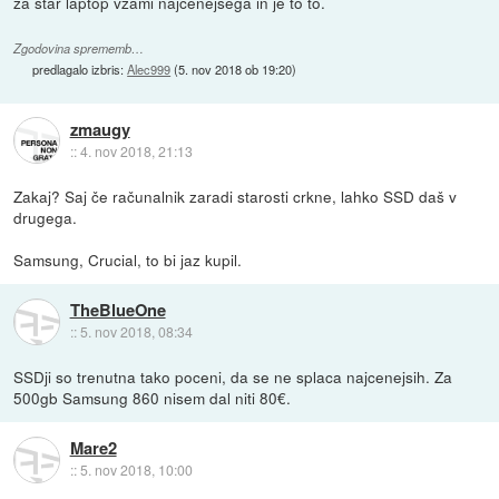
za star laptop vzami najcenejšega in je to to.
Zgodovina sprememb…
predlagalo izbris:
Alec999
(
5. nov 2018 ob 19:20
)
zmaugy
::
4. nov 2018, 21:13
Zakaj? Saj če računalnik zaradi starosti crkne, lahko SSD daš v
drugega.
Samsung, Crucial, to bi jaz kupil.
TheBlueOne
::
5. nov 2018, 08:34
SSDji so trenutna tako poceni, da se ne splaca najcenejsih. Za
500gb Samsung 860 nisem dal niti 80€.
Mare2
::
5. nov 2018, 10:00