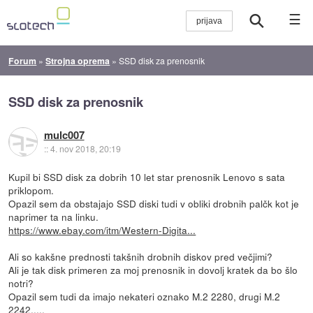
☰
Forum
»
Strojna oprema
»
SSD disk za prenosnik
SSD disk za prenosnik
mulc007
::
4. nov 2018, 20:19
Kupil bi SSD disk za dobrih 10 let star prenosnik Lenovo s sata
priklopom.
Opazil sem da obstajajo SSD diski tudi v obliki drobnih palčk kot je
naprimer ta na linku.
https://www.ebay.com/itm/Western-Digita...
Ali so kakšne prednosti takšnih drobnih diskov pred večjimi?
Ali je tak disk primeren za moj prenosnik in dovolj kratek da bo šlo
notri?
Opazil sem tudi da imajo nekateri oznako M.2 2280, drugi M.2
2242,....