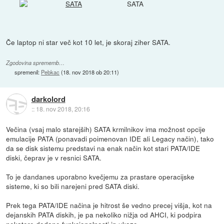
SATA
Če laptop ni star več kot 10 let, je skoraj ziher SATA.
Zgodovina sprememb…
spremenil:
Pebkac
(
18. nov 2018 ob 20:11
)
darkolord
::
18. nov 2018, 20:16
Večina (vsaj malo starejših) SATA krmilnikov ima možnost opcije
emulacije PATA (ponavadi poimenovan IDE ali Legacy način), tako
da se disk sistemu predstavi na enak način kot stari PATA/IDE
diski, čeprav je v resnici SATA.
To je dandanes uporabno kvečjemu za prastare operacijske
sisteme, ki so bili narejeni pred SATA diski.
Prek tega PATA/IDE načina je hitrost še vedno precej višja, kot na
dejanskih PATA diskih, je pa nekoliko nižja od AHCI, ki podpira
nekatere dodane funkcionalnosti in ukaze.