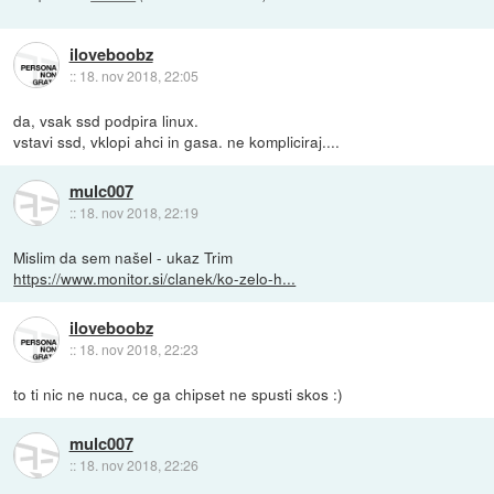
iloveboobz
::
18. nov 2018, 22:05
da, vsak ssd podpira linux.
vstavi ssd, vklopi ahci in gasa. ne kompliciraj....
mulc007
::
18. nov 2018, 22:19
Mislim da sem našel - ukaz Trim
https://www.monitor.si/clanek/ko-zelo-h...
iloveboobz
::
18. nov 2018, 22:23
to ti nic ne nuca, ce ga chipset ne spusti skos :)
mulc007
::
18. nov 2018, 22:26