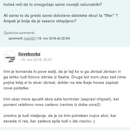
hočeš reči da to omogočajo samo novejši računalniki?
Ali samo to da gredo samo določene datoteke skozi ta *filter* ?
Ampak je bolje da je vseeno vklopljeno?
Zgodovina sprememb…
spremenil:
mulc007
(
18. nov 2018 ob 22:34
)
iloveboobz
::
18. nov 2018, 22:57
trim je komanda ki pove ssdji, da je fajl ko si ga zbrisal zbrisan in
ga lahko tudi fizicno izbrise iz flasha. Druga kot trom ukaz ssd nima
pojma kdaj si to stvar zbrisal, dokler na iste lbaje hoces zapisat
nove podatke.
trim ukaz more spustit skos sata kontroler (sepravi chipset), kar
pomeni relativno novo zadevo (recimo iz dobe core2)
zmotno je tudi misljenje, da je za trim potreben nujno ahci, kar
seveda ni res, ker zadeva spila tudi v ide nacinu ;)