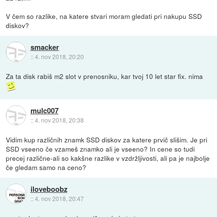
V čem so razlike, na katere stvari moram gledati pri nakupu SSD
diskov?
smacker
::
4. nov 2018, 20:20
Za ta disk rabiš m2 slot v prenosniku, kar tvoj 10 let star fix. nima
mulc007
::
4. nov 2018, 20:38
Vidim kup različnih znamk SSD diskov za katere prvič slišim. Je pri
SSD vseeno če vzameš znamko ali je vseeno? In cene so tudi
precej različne-ali so kakšne razlike v vzdržljivosti, ali pa je najbolje
če gledam samo na ceno?
iloveboobz
::
4. nov 2018, 20:47