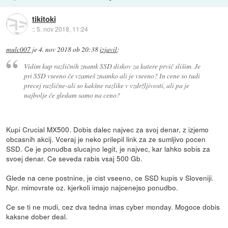
tikitoki
::
5. nov 2018, 11:24
mulc007
je
4. nov 2018 ob 20:38
izjavil
:
Vidim kup različnih znamk SSD diskov za katere prvič slišim. Je
pri SSD vseeno če vzameš znamko ali je vseeno? In cene so tudi
precej različne-ali so kakšne razlike v vzdržljivosti, ali pa je
najbolje če gledam samo na ceno?
Kupi Crucial MX500. Dobis dalec najvec za svoj denar, z izjemo
obcasnih akcij. Vceraj je neko prilepil link za ze sumljivo pocen
SSD. Ce je ponudba slucajno legit, je najvec, kar lahko sobis za
svoej denar. Ce seveda rabis vsaj 500 Gb.
Glede na cene postnine, je cist vseeno, ce SSD kupis v Sloveniji.
Npr. mimovrste oz. kjerkoli imajo najcenejso ponudbo.
Ce se ti ne mudi, cez dva tedna imas cyber monday. Mogoce dobis
kaksne dober deal.