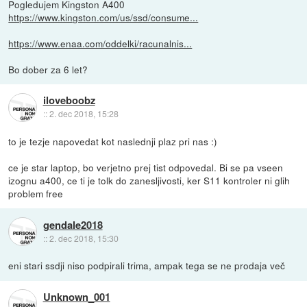
Pogledujem Kingston A400
https://www.kingston.com/us/ssd/consume...
https://www.enaa.com/oddelki/racunalnis...
Bo dober za 6 let?
iloveboobz
::
2. dec 2018, 15:28
to je tezje napovedat kot naslednji plaz pri nas :)
ce je star laptop, bo verjetno prej tist odpovedal. Bi se pa vseen
izognu a400, ce ti je tolk do zanesljivosti, ker S11 kontroler ni glih
problem free
gendale2018
::
2. dec 2018, 15:30
eni stari ssdji niso podpirali trima, ampak tega se ne prodaja več
Unknown_001