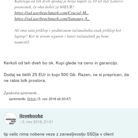
Katerega od teh dveh spodaj je bolje kupiti za 10 let star Lenovo
prenosnik, če oba dobiš za 60EUR?
https://ssd.userbenchmark.com/Crucial-M...
https://ssd.userbenchmark.com/Samsung-8...
Ali ima sata priklop v podmiznem računalniku enak priklop kot
laptop? Ker še nisem siguren v kater računalnik ga bom
namestil.
Kerkoli od teh dveh bo ok. Kupi glede na ceno in garancijo.
Dodaj se tistih 25 EUr in kupi 500 Gb. Razen, ce si preprican, da
ne rabis tolk prostora.
Zgodovina sprememb…
spremenilo:
tikitoki
(
5. nov 2018 ob 20:47
)
iloveboobz
::
5. nov 2018, 21:01
tip celic nima nobene veze z zanesljivostjo SSDja v client