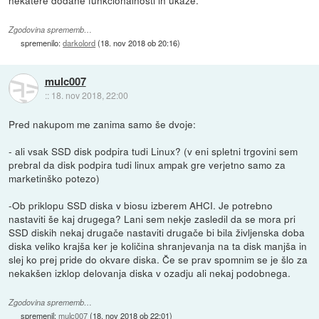
Zgodovina sprememb…
spremenilo:
darkolord
(
18. nov 2018 ob 20:16
)
mulc007
::
18. nov 2018, 22:00
Pred nakupom me zanima samo še dvoje:
- ali vsak SSD disk podpira tudi Linux? (v eni spletni trgovini sem
prebral da disk podpira tudi linux ampak gre verjetno samo za
marketinško potezo)
-Ob priklopu SSD diska v biosu izberem AHCI. Je potrebno
nastaviti še kaj drugega? Lani sem nekje zasledil da se mora pri
SSD diskih nekaj drugače nastaviti drugače bi bila življenska doba
diska veliko krajša ker je količina shranjevanja na ta disk manjša in
slej ko prej pride do okvare diska. Če se prav spomnim se je šlo za
nekakšen izklop delovanja diska v ozadju ali nekaj podobnega.
Zgodovina sprememb…
spremenil:
mulc007
(
18. nov 2018 ob 22:01
)