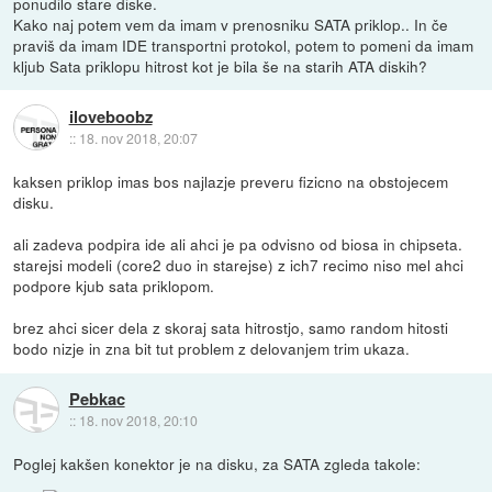
ponudilo stare diske.
Kako naj potem vem da imam v prenosniku SATA priklop.. In če
praviš da imam IDE transportni protokol, potem to pomeni da imam
kljub Sata priklopu hitrost kot je bila še na starih ATA diskih?
iloveboobz
::
18. nov 2018, 20:07
kaksen priklop imas bos najlazje preveru fizicno na obstojecem
disku.
ali zadeva podpira ide ali ahci je pa odvisno od biosa in chipseta.
starejsi modeli (core2 duo in starejse) z ich7 recimo niso mel ahci
podpore kjub sata priklopom.
brez ahci sicer dela z skoraj sata hitrostjo, samo random hitosti
bodo nizje in zna bit tut problem z delovanjem trim ukaza.
Pebkac
::
18. nov 2018, 20:10
Poglej kakšen konektor je na disku, za SATA zgleda takole: