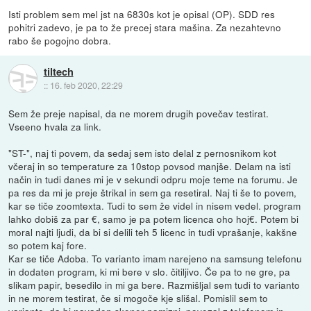
Isti problem sem mel jst na 6830s kot je opisal (OP). SDD res
pohitri zadevo, je pa to že precej stara mašina. Za nezahtevno
rabo še pogojno dobra.
tiltech
::
16. feb 2020, 22:29
Sem že preje napisal, da ne morem drugih povečav testirat.
Vseeno hvala za link.
"ST-", naj ti povem, da sedaj sem isto delal z pernosnikom kot
včeraj in so temperature za 10stop povsod manjše. Delam na isti
način in tudi danes mi je v sekundi odpru moje teme na forumu. Je
pa res da mi je preje štrikal in sem ga resetiral. Naj ti še to povem,
kar se tiče zoomtexta. Tudi to sem že videl in nisem vedel. program
lahko dobiš za par €, samo je pa potem licenca oho hoj€. Potem bi
moral najti ljudi, da bi si delili teh 5 licenc in tudi vprašanje, kakšne
so potem kaj fore.
Kar se tiče Adoba. To varianto imam narejeno na samsung telefonu
in dodaten program, ki mi bere v slo. čitiljivo. Če pa to ne gre, pa
slikam papir, besedilo in mi ga bere. Razmišljal sem tudi to varianto
in ne morem testirat, če si mogoče kje slišal. Pomislil sem to
varianto, da bi navaden skener namizni, povezal z telefonom in