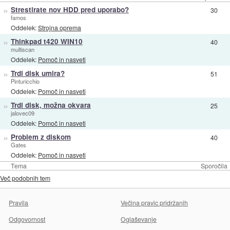
»
Strestirate nov HDD pred uporabo?
30
famos
Oddelek:
Strojna oprema
»
Thinkpad t420 WIN10
40
multiscan
Oddelek:
Pomoč in nasveti
»
Trdi disk umira?
51
Pinturicchio
Oddelek:
Pomoč in nasveti
»
Trdi disk, možna okvara
25
jalovec09
Oddelek:
Pomoč in nasveti
»
Problem z diskom
40
Gates
Oddelek:
Pomoč in nasveti
Tema
Sporočila
Več podobnih tem
Pravila
Večina pravic pridržanih
Odgovornost
Oglaševanje