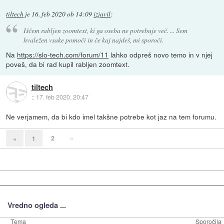
tiltech
je
16. feb 2020 ob 14:09
izjavil
:
Iščem rabljen zoomtext, ki ga oseba ne potrebuje več. ... Sem
hvaležen vsake pomoči in če kaj najdeš, mi sporoči.
Na
https://slo-tech.com/forum/11
lahko odpreš novo temo in v njej
poveš, da bi rad kupil rabljen zoomtext.
tiltech
::
17. feb 2020, 20:47
Ne verjamem, da bi kdo imel takšne potrebe kot jaz na tem forumu.
2
»
«
1
Vredno ogleda ...
Tema
Sporočila