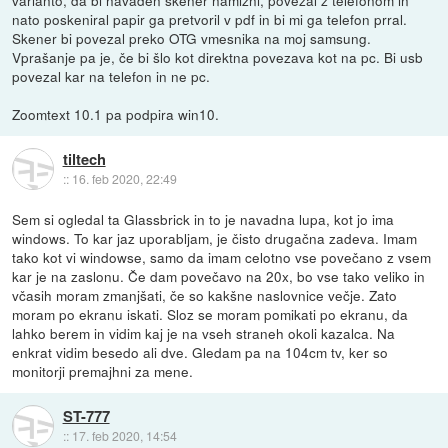
nato poskeniral papir ga pretvoril v pdf in bi mi ga telefon prral.
Skener bi povezal preko OTG vmesnika na moj samsung.
Vprašanje pa je, če bi šlo kot direktna povezava kot na pc. Bi usb
povezal kar na telefon in ne pc.
Zoomtext 10.1 pa podpira win10.
tiltech
::
16. feb 2020, 22:49
Sem si ogledal ta Glassbrick in to je navadna lupa, kot jo ima
windows. To kar jaz uporabljam, je čisto drugačna zadeva. Imam
tako kot vi windowse, samo da imam celotno vse povečano z vsem
kar je na zaslonu. Če dam povečavo na 20x, bo vse tako veliko in
včasih moram zmanjšati, če so kakšne naslovnice večje. Zato
moram po ekranu iskati. Sloz se moram pomikati po ekranu, da
lahko berem in vidim kaj je na vseh straneh okoli kazalca. Na
enkrat vidim besedo ali dve. Gledam pa na 104cm tv, ker so
monitorji premajhni za mene.
ST-777
::
17. feb 2020, 14:54