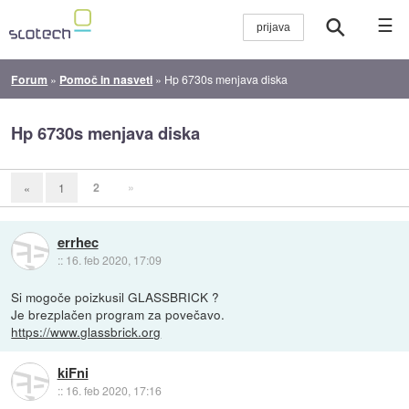
☰
Forum
»
Pomoč in nasveti
»
Hp 6730s menjava diska
Hp 6730s menjava diska
2
»
«
1
errhec
::
16. feb 2020, 17:09
Si mogoče poizkusil GLASSBRICK ?
Je brezplačen program za povečavo.
https://www.glassbrick.org
kiFni
::
16. feb 2020, 17:16