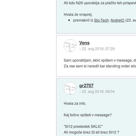
Ali kdo N26 uporablja za plačilo teh prispe
Hvala že vnaprej.
premaknil iz
Slo-Tech
:
AndrejO
(
22. a
Vens
::
22. avg 2018, 07:29
Sam uporabljam, sklic vpišem v message, do 
Za vse sem si naredil kar standing order alia
gr2707
::
22. avg 2018, 08:04
Hvala za info.
Kaj točno vpišeš v message?
"SI12 presledek SKLIC"
Ali mogoče brez SI ali brez SI12 ?