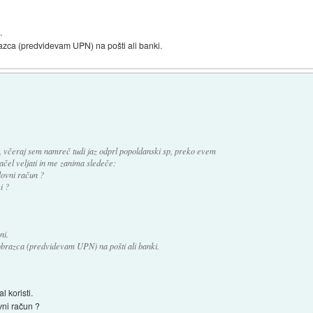
.
azca (predvidevam UPN) na pošti ali banki.
ri, včeraj sem namreč tudi jaz odprl popoldanski sp, preko evem
ačel veljati in me zanima sledeče:
lovni račun ?
i ?
ni.
brazca (predvidevam UPN) na pošti ali banki.
 koristi.
vni račun ?