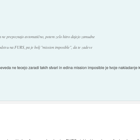
 ne prepoznajo avtomatično, potem zelo hitro dajejo zamudne
vodstvu na FURS, pa je bolj "mission imposible", da te zadeve
eveda ne tecejo zaradi takih stvari in edina mission imposible je tvoje nakladanje k