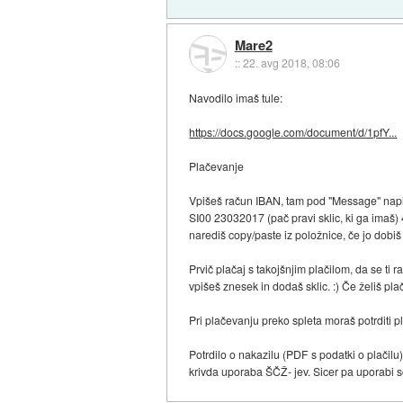
Mare2
::
22. avg 2018, 08:06
Navodilo imaš tule:
https://docs.google.com/document/d/1pfY...
Plačevanje
Vpišeš račun IBAN, tam pod "Message" napi
SI00 23032017 (pač pravi sklic, ki ga imaš)
narediš copy/paste iz položnice, če jo dobiš
Prvič plačaj s takojšnjim plačilom, da se ti
vpišeš znesek in dodaš sklic. :) Če želiš pl
Pri plačevanju preko spleta moraš potrditi pl
Potrdilo o nakazilu (PDF s podatki o plačilu) 
krivda uporaba ŠČŽ- jev. Sicer pa uporabi 