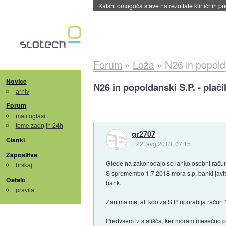
Sandisk že prodal več kot polovico SSD-jev za 
Forum
»
Loža
»
N26 in popolda
Novice
N26 in popoldanski S.P. - plač
arhiv
Forum
mali oglasi
teme zadnjih 24h
gr2707
Članki
::
22. avg 2018, 07:15
Zaposlitve
Glede na zakonodajo se lahko osebni račun up
brskaj
S spremembo 1.7.2018 mora s.p. banki javit
Ostalo
bank.
pravila
Zanima me, ali kdo za S.P. uporablja račun
Predvsem iz stališča, ker moram mesečno pl