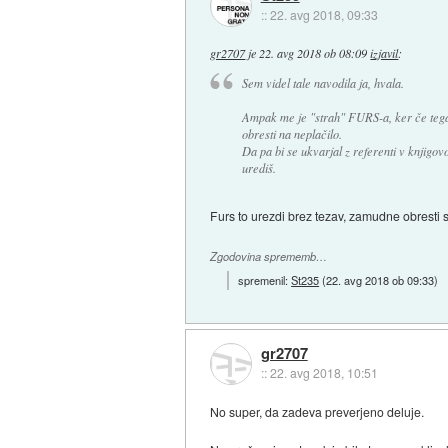
::
22. avg 2018, 09:33
gr2707
je
22. avg 2018 ob 08:09
izjavil
:
Sem videl tale navodila ja, hvala.
Ampak me je "strah" FURS-a, ker če tega
obresti na neplačilo.
Da pa bi se ukvarjal z referenti v knjigo
urediš.
Furs to urezdi brez tezav, zamudne obresti s
Zgodovina sprememb…
spremenil:
St235
(
22. avg 2018 ob 09:33
)
gr2707
::
22. avg 2018, 10:51
No super, da zadeva preverjeno deluje.