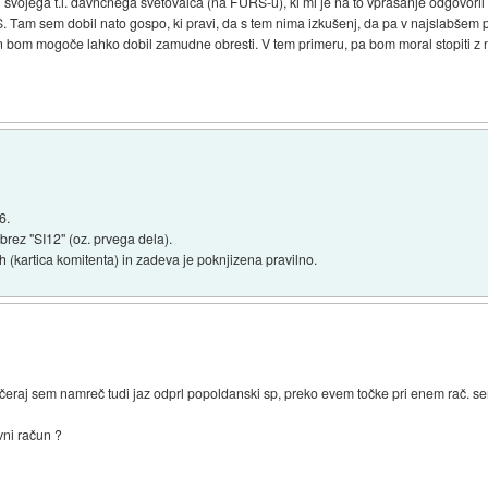
 svojega t.i. davnčnega svetovalca (na FURS-u), ki mi je na to vprašanje odgovoril 
. Tam sem dobil nato gospo, ki pravi, da s tem nima izkušenj, da pa v najslabšem
a in bom mogoče lahko dobil zamudne obresti. V tem primeru, pa bom moral stopiti z nj
6.
brez "SI12" (oz. prvega dela).
 (kartica komitenta) in zadeva je poknjizena pravilno.
, včeraj sem namreč tudi jaz odprl popoldanski sp, preko evem točke pri enem rač. ser
vni račun ?