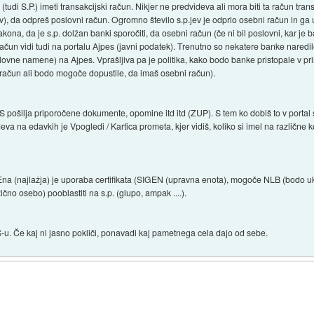
di S.P.) imeti transakcijski račun. Nikjer ne predvideva ali mora biti ta račun transa
), da odpreš poslovni račun. Ogromno število s.p.jev je odprlo osebni račun in ga u
ona, da je s.p. dolžan banki sporočiti, da osebni račun (če ni bil poslovni, kar je
račun vidi tudi na portalu Ajpes (javni podatek). Trenutno so nekatere banke naredi
ovne namene) na Ajpes. Vprašljiva pa je politika, kako bodo banke pristopale v prih
 račun ali bodo mogoče dopustile, da imaš osebni račun).
ilja priporočene dokumente, opomine itd itd (ZUP). S tem ko dobiš to v portal se 
eva na edavkih je Vpogledi / Kartica prometa, kjer vidiš, koliko si imel na različne
a (najlažja) je uporaba certifikata (SIGEN (upravna enota), mogoče NLB (bodo ukini
zično osebo) pooblastiti na s.p. (glupo, ampak ....).
-u. Če kaj ni jasno pokliči, ponavadi kaj pametnega cela dajo od sebe.