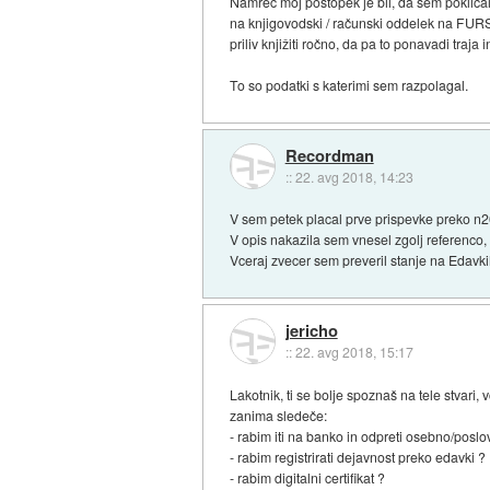
Namreč moj postopek je bil, da sem poklical
na knjigovodski / računski oddelek na FURS
priliv knjižiti ročno, da pa to ponavadi traj
To so podatki s katerimi sem razpolagal.
Recordman
::
22. avg 2018, 14:23
V sem petek placal prve prispevke preko n2
V opis nakazila sem vnesel zgolj referenco, 
Vceraj zvecer sem preveril stanje na Edavkih
jericho
::
22. avg 2018, 15:17
Lakotnik, ti se bolje spoznaš na tele stvari
zanima sledeče:
- rabim iti na banko in odpreti osebno/poslo
- rabim registrirati dejavnost preko edavki ?
- rabim digitalni certifikat ?