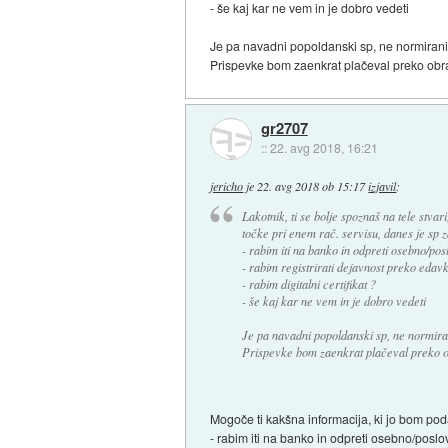
- še kaj kar ne vem in je dobro vedeti
Je pa navadni popoldanski sp, ne normirani
Prispevke bom zaenkrat plačeval preko obr
gr2707
::
22. avg 2018, 16:21
jericho
je
22. avg 2018 ob 15:17
izjavil
:
Lakotnik, ti se bolje spoznaš na tele stva
točke pri enem rač. servisu, danes je sp z
- rabim iti na banko in odpreti osebno/pos
- rabim registrirati dejavnost preko edavk
- rabim digitalni certifikat ?
- še kaj kar ne vem in je dobro vedeti
Je pa navadni popoldanski sp, ne normira
Prispevke bom zaenkrat plačeval preko o
Mogoče ti kakšna informacija, ki jo bom podal
- rabim iti na banko in odpreti osebno/poslo