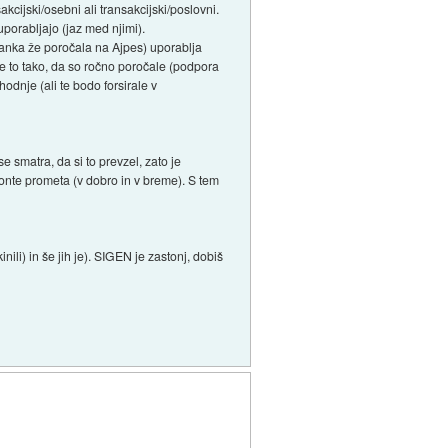
kcijski/osebni ali transakcijski/poslovni.
porabljajo (jaz med njimi).
 banka že poročala na Ajpes) uporablja
le to tako, da so ročno poročale (podpora
odnje (ali te bodo forsirale v
smatra, da si to prevzel, zato je
 konte prometa (v dobro in v breme). S tem
li) in še jih je). SIGEN je zastonj, dobiš