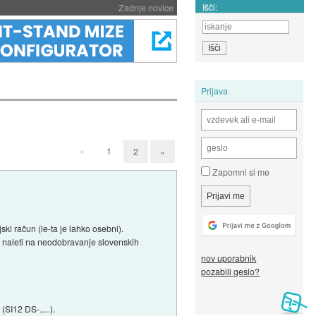
Išči:
Zadnje novice
Prijava
«
1
2
»
Zapomni si me
ki račun (le-ta je lahko osebni).
i naleti na neodobravanje slovenskih
nov uporabnik
pozabili geslo?
SI12 DS-.....).