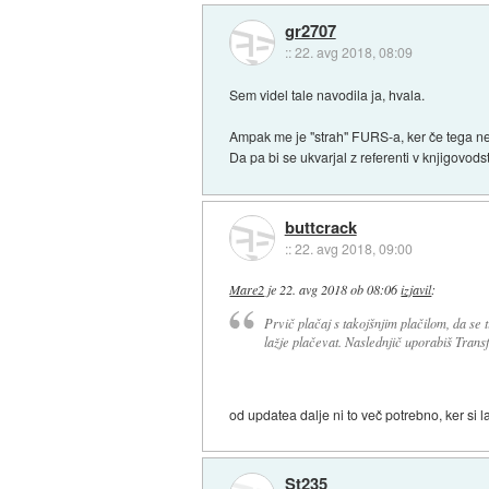
gr2707
::
22. avg 2018, 08:09
Sem videl tale navodila ja, hvala.
Ampak me je "strah" FURS-a, ker če tega ne
Da pa bi se ukvarjal z referenti v knjigovod
buttcrack
::
22. avg 2018, 09:00
Mare2
je
22. avg 2018 ob 08:06
izjavil
:
Prvič plačaj s takojšnjim plačilom, da s
lažje plačevat. Naslednjič uporabiš Transf
od updatea dalje ni to več potrebno, ker si l
St235