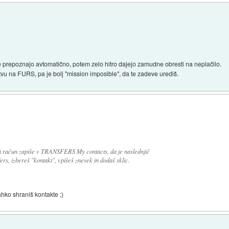
 prepoznajo avtomatično, potem zelo hitro dajejo zamudne obresti na neplačilo.
stvu na FURS, pa je bolj "mission imposible", da te zadeve urediš.
e ti račun zapiše v TRANSFERS My contacts, da je naslednjič
ers, izbereš "kontakt", vpišeš znesek in dodaš sklic.
ahko shraniš kontakte ;)