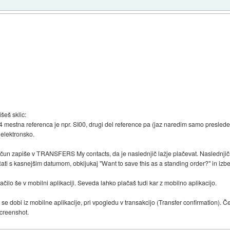
šeš sklic:
 4 mestna referenca je npr. SI00, drugi del reference pa (jaz naredim samo presle
 elektronsko.
 račun zapiše v TRANSFERS My contacts, da je naslednjič lažje plačevat. Naslednjič 
ačati s kasnejšim datumom, obkljukaj "Want to save this as a standing order?" in izb
ačilo še v mobilni aplikaciji. Seveda lahko plačaš tudi kar z mobilno aplikacijo.
se dobi iz mobilne aplikacije, pri vpogledu v transakcijo (Transfer confirmation). Če j
screenshot.