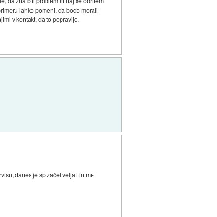
le, da zna biti problem in naj se obrnem
 primeru lahko pomeni, da bodo morali
imi v kontakt, da to popravijo.
visu, danes je sp začel veljati in me