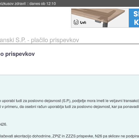
naslednji dve leti
::
danes ob 11:37
nski S.P. - plačilo prispevkov
ilo prispevkov
orabi tudi za poslovno dejavnost (S.P.), podjetje mora imeti le veljavni transakcijs
i v primeru, da osebni račun uporablja tudi za poslovno dejavnost, kar pa ponavad
 N26.
ačevati akontacijo dohodnine, ZPIZ in ZZZS prispevke, N26 pa sklicev ne podpira (