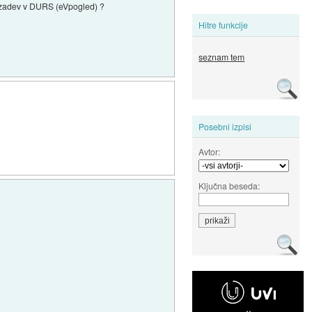
eh zadev v DURS (eVpogled) ?
Hitre funkcije
seznam tem
Posebni izpisi
Avtor:
Ključna beseda: