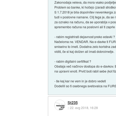
Zakonodaja veleva, da mora vsako podjetje (tu
Problem so banke, ki hočejo (zaradi stroškov
S 1.7.2018 je bila dopolnitev nevemkerga zak
tudi v poslovne namane. Cilj tega je, da se 
za oznako na računu, da se uporablja v posl
spremembo računa na poslovni ali ti zaprle
- rabim registrirati dejavnost preko edavki ?
Načeloma ne. VENDAR. Na e-davke ti FURS poš
smiselno to imeti. Dodatna zelo koristna zad
vidiš, če si kaj dolžen ali imaš dobroimetje.
- rabim digitalni certifikat ?
Obstaja več načinov dostopa do e-davkov. En
na upravni enoti. Prvič boš rabil sebe (kot fi
- še kaj kar ne vem in je dobro vedeti
Dodelili so ti osebnega svetovalca na FURS
St235
::
22. avg 2018, 16:28