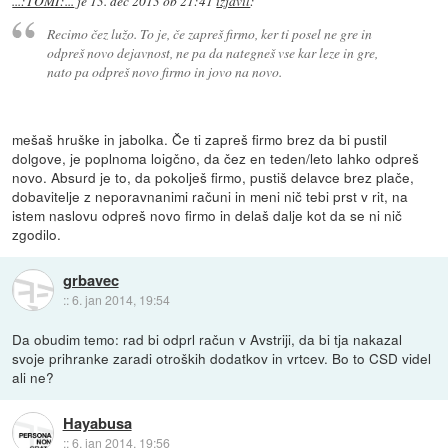
...:TOMI:...
je
13. dec 2013 ob 21:41
izjavil
:
Recimo čez lužo. To je, če zapreš firmo, ker ti posel ne gre in
odpreš novo dejavnost, ne pa da nategneš vse kar leze in gre,
nato pa odpreš novo firmo in jovo na novo.
mešaš hruške in jabolka. Če ti zapreš firmo brez da bi pustil
dolgove, je poplnoma loigčno, da čez en teden/leto lahko odpreš
novo. Absurd je to, da pokolješ firmo, pustiš delavce brez plače,
dobavitelje z neporavnanimi računi in meni nič tebi prst v rit, na
istem naslovu odpreš novo firmo in delaš dalje kot da se ni nič
zgodilo.
grbavec
::
6. jan 2014, 19:54
Da obudim temo: rad bi odprl račun v Avstriji, da bi tja nakazal
svoje prihranke zaradi otroških dodatkov in vrtcev. Bo to CSD videl
ali ne?
Hayabusa
::
6. jan 2014, 19:56