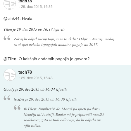
tsch78
::
29. dec 2015, 16:35
@cink44: Hvala.
Tilen
je
29. dec 2015 ob 16:17
izjavil
:
Zakaj bi odprl račun tam, če te to skrbi? Odpri v Avstriji. Sedaj
so si spet nekako izpogajali dodatne pogoje do 2017.
@Tilen: O kakšnih dodatnih pogojih je govora?
tsch78
::
29. dec 2015, 16:48
Goody
je
29. dec 2015 ob 16:34
izjavil
:
tsch78
je
29. dec 2015 ob 16:30
izjavil
:
@Tilen: Number26.de. Moraš pa imeti naslov v
Nemčiji ali Avstriji. Banko mi je priporočil nemški
sodelavec, zato se tudi odločam, da bi odprla pri
njih račun.