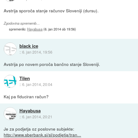
Avstrija sporoča stanje računov Sloveniji (dursu).
Zgodovina sprememb…
spremenilo:
Hayabusa
(
6. jan 2014 ob 19:56
)
black ice
::
6. jan 2014, 19:56
Avstrija po novem poroča bančno stanje Sloveniji.
Tilen
::
6. jan 2014, 20:04
Kaj pa fiduciran račun?
Hayabusa
::
6. jan 2014, 20:21
Je za podjetja oz poslovne subjekte:
http://www.sberbank.si/sl/podjetja/tran...