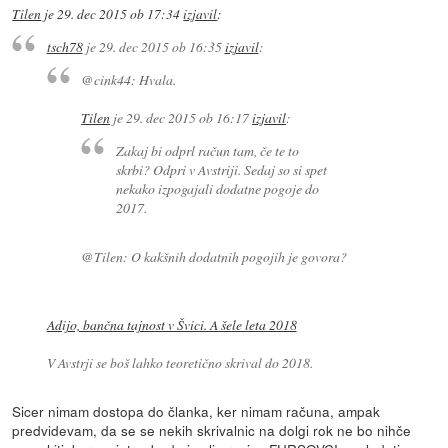
Tilen
je
29. dec 2015 ob 17:34
izjavil
:
tsch78
je
29. dec 2015 ob 16:35
izjavil
:
@cink44: Hvala.
Tilen
je
29. dec 2015 ob 16:17
izjavil
:
Zakaj bi odprl račun tam, če te to
skrbi? Odpri v Avstriji. Sedaj so si spet
nekako izpogajali dodatne pogoje do
2017.
@Tilen: O kakšnih dodatnih pogojih je govora?
Adijo, bančna tajnost v Švici. A šele leta 2018
V Avstrji se boš lahko teoretično skrival do 2018.
Sicer nimam dostopa do članka, ker nimam računa, ampak
predvidevam, da se se nekih skrivalnic na dolgi rok ne bo nihče