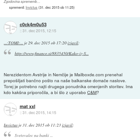
Zgodovina sprememb…
spremenil:
Invictus
(
31. dec 2015 ob 11:25
)
c0ck4m0u53
::
31. dec 2015, 12:15
...:TOMI:...
je
29. dec 2015 ob 17:20
izjavil
:
http://www.finance.si/8835450/Kako-iz-S...
Nerezidentom Avstrije in Nemčije je Mailboxde.com prenehal
prepošiljati bančno pošto na naše balkanske domače naslove.
Torej je potrebno najti drugega ponudnika omenjenih storitev. Ima
kdo kakšna priporočila, a bi šlo z uporabo
C&M
?
mat xxl
::
31. dec 2015, 14:15
Invictus
je
31. dec 2015 ob 11:23
izjavil
:
Svetovalec na banki ...