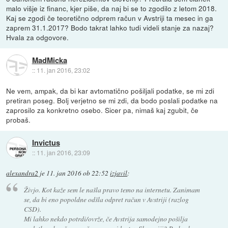
malo višje iz financ, kjer piše, da naj bi se to zgodilo z letom 2018.
Kaj se zgodi če teoretično odprem račun v Avstriji ta mesec in ga
zaprem 31.1.2017? Bodo takrat lahko tudi videli stanje za nazaj?
Hvala za odgovore.
MadMicka
::
11. jan 2016, 23:02
Ne vem, ampak, da bi kar avtomatično pošiljali podatke, se mi zdi
pretiran poseg. Bolj verjetno se mi zdi, da bodo poslali podatke na
zaprosilo za konkretno osebo. Sicer pa, nimaš kaj zgubit, če
probaš.
Invictus
::
11. jan 2016, 23:09
alexandra2
je
11. jan 2016 ob 22:52
izjavil
:
Živjo. Kot kaže sem le našla pravo temo na internetu. Zanimam
se, da bi eno popoldne odšla odpret račun v Avstriji (razlog
CSD).
Mi lahko nekdo potrdi/ovrže, če Avstrija samodejno pošilja