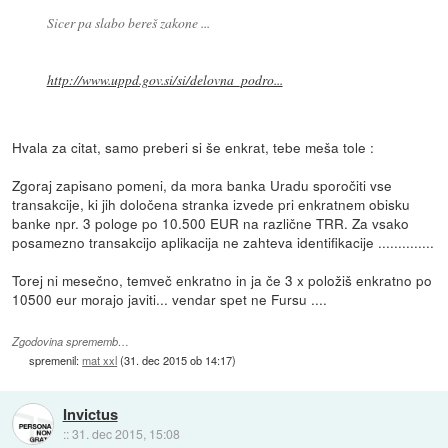
Sicer pa slabo bereš zakone ...
http://www.uppd.gov.si/si/delovna_podro...
Hvala za citat, samo preberi si še enkrat, tebe meša tole :
Zgoraj zapisano pomeni, da mora banka Uradu sporočiti vse
transakcije, ki jih določena stranka izvede pri enkratnem obisku
banke npr. 3 pologe po 10.500 EUR na različne TRR. Za vsako
posamezno transakcijo aplikacija ne zahteva identifikacije ..............
Torej ni mesečno, temveč enkratno in ja če 3 x položiš enkratno po
10500 eur morajo javiti... vendar spet ne Fursu ....
Zgodovina sprememb…
spremenil:
mat xxl
(
31. dec 2015 ob 14:17
)
Invictus
::
31. dec 2015, 15:08