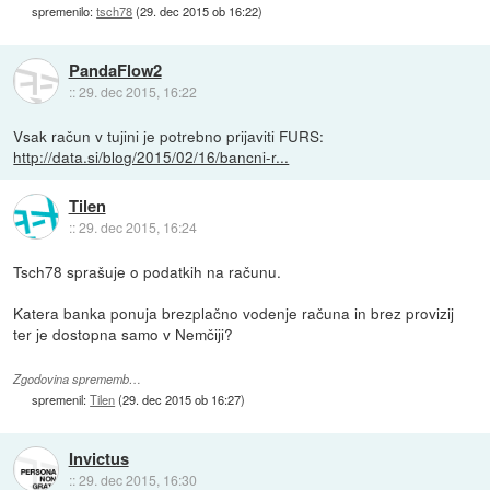
spremenilo:
tsch78
(
29. dec 2015 ob 16:22
)
PandaFlow2
::
29. dec 2015, 16:22
Vsak račun v tujini je potrebno prijaviti FURS:
http://data.si/blog/2015/02/16/bancni-r...
Tilen
::
29. dec 2015, 16:24
Tsch78 sprašuje o podatkih na računu.
Katera banka ponuja brezplačno vodenje računa in brez provizij
ter je dostopna samo v Nemčiji?
Zgodovina sprememb…
spremenil:
Tilen
(
29. dec 2015 ob 16:27
)
Invictus
::
29. dec 2015, 16:30