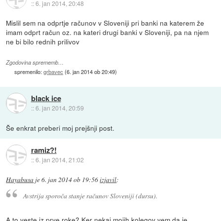
::
6. jan 2014, 20:48
Mislil sem na odprtje računov v Sloveniji pri banki na katerem že
imam odprt račun oz. na kateri drugi banki v Sloveniji, pa na njem
ne bi bilo rednih prilivov
Zgodovina sprememb…
spremenilo:
grbavec
(
6. jan 2014 ob 20:49
)
black ice
::
6. jan 2014, 20:59
Še enkrat preberi moj prejšnji post.
ramiz?!
::
6. jan 2014, 21:02
Hayabusa
je
6. jan 2014 ob 19:56
izjavil
:
Avstrija sporoča stanje računov Sloveniji (dursu).
A to veste iz prve roke? Ker nekaj mojih kolegov vem da je