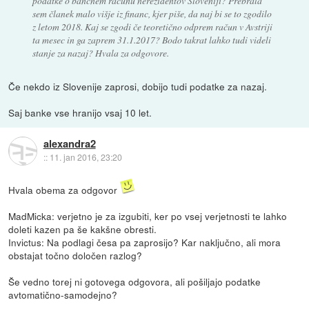
podatke o bančnem računu nerezidentov Sloveniji? Prebrala
sem članek malo višje iz financ, kjer piše, da naj bi se to zgodilo
z letom 2018. Kaj se zgodi če teoretično odprem račun v Avstriji
ta mesec in ga zaprem 31.1.2017? Bodo takrat lahko tudi videli
stanje za nazaj? Hvala za odgovore.
Če nekdo iz Slovenije zaprosi, dobijo tudi podatke za nazaj.
Saj banke vse hranijo vsaj 10 let.
alexandra2
::
11. jan 2016, 23:20
Hvala obema za odgovor
MadMicka: verjetno je za izgubiti, ker po vsej verjetnosti te lahko
doleti kazen pa še kakšne obresti.
Invictus: Na podlagi česa pa zaprosijo? Kar naključno, ali mora
obstajat točno določen razlog?
Še vedno torej ni gotovega odgovora, ali pošiljajo podatke
avtomatično-samodejno?