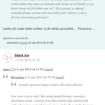
oseba lahko ima samo en transakcijski račun na isti banki oz. na
kateri drugi ali jih lahko ima več? Ali je pogoj za odprtje
transakcijskega računa obvezen redni priliv (plača...) ali je
dovolj samo polog gotovine?
Lahko jih imaš toliko kolikor si jih lahko privoščiš ... Finančno ...
Zgodovina sprememb…
spremenil:
Invictus
(
6. jan 2014 ob 21:03
)
black ice
::
6. jan 2014, 21:14
ramiz?!
je
6. jan 2014 ob 21:02
izjavil
:
Hayabusa
je
6. jan 2014 ob 19:56
izjavil
:
Avstrija sporoča stanje računov Sloveniji (dursu).
A to veste iz prve roke? Ker nekaj mojih kolegov vem da je
imelo/ima račun v Avstriji in ni Durs nikoli imel zabeleženih
njihovih vsot na računih (zanje niso vedeli). Te podatke bi sicer