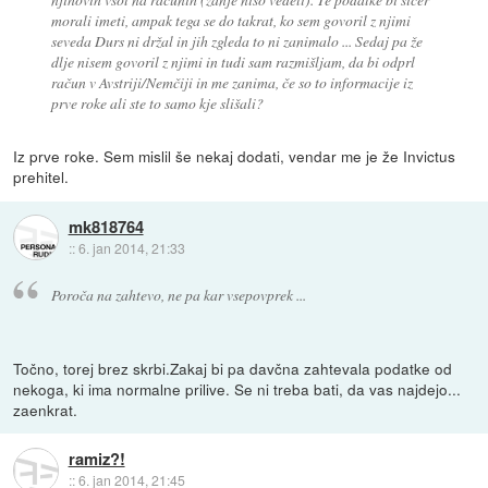
morali imeti, ampak tega se do takrat, ko sem govoril z njimi
seveda Durs ni držal in jih zgleda to ni zanimalo ... Sedaj pa že
dlje nisem govoril z njimi in tudi sam razmišljam, da bi odprl
račun v Avstriji/Nemčiji in me zanima, če so to informacije iz
prve roke ali ste to samo kje slišali?
Iz prve roke. Sem mislil še nekaj dodati, vendar me je že Invictus
prehitel.
mk818764
::
6. jan 2014, 21:33
Poroča na zahtevo, ne pa kar vsepovprek ...
Točno, torej brez skrbi.Zakaj bi pa davčna zahtevala podatke od
nekoga, ki ima normalne prilive. Se ni treba bati, da vas najdejo...
zaenkrat.
ramiz?!
::
6. jan 2014, 21:45