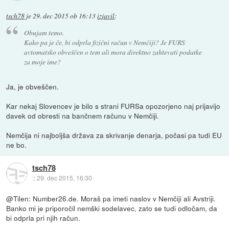
tsch78
je
29. dec 2015 ob 16:13
izjavil
:
Obujam temo.
Kako pa je če, bi odprla fizični račun v Nemčiji? Je FURS
avtomatsko obveščen o tem ali mora direktno zahtevati podatke
za moje ime?
Ja, je obveščen.
Kar nekaj Slovencev je bilo s strani FURSa opozorjeno naj prijavijo
davek od obresti na bančnem računu v Nemčiji.
Nemčija ni najboljša država za skrivanje denarja, počasi pa tudi EU
ne bo.
tsch78
::
29. dec 2015, 16:30
@Tilen: Number26.de. Moraš pa imeti naslov v Nemčiji ali Avstriji.
Banko mi je priporočil nemški sodelavec, zato se tudi odločam, da
bi odprla pri njih račun.