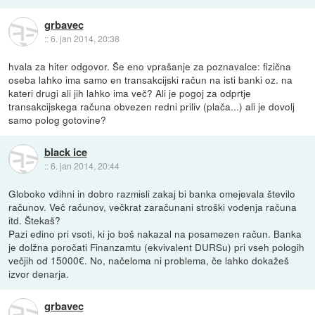
grbavec
::
6. jan 2014, 20:38
hvala za hiter odgovor. Še eno vprašanje za poznavalce: fizična
oseba lahko ima samo en transakcijski račun na isti banki oz. na
kateri drugi ali jih lahko ima več? Ali je pogoj za odprtje
transakcijskega računa obvezen redni priliv (plača...) ali je dovolj
samo polog gotovine?
black ice
::
6. jan 2014, 20:44
Globoko vdihni in dobro razmisli zakaj bi banka omejevala število
računov. Več računov, večkrat zaračunani stroški vodenja računa
itd. Štekaš?
Pazi edino pri vsoti, ki jo boš nakazal na posamezen račun. Banka
je dolžna poročati Finanzamtu (ekvivalent DURSu) pri vseh pologih
večjih od 15000€. No, načeloma ni problema, če lahko dokažeš
izvor denarja.
grbavec