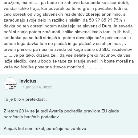
orožjem, mamili..... pa bodo na zahtevo take podatke sicer dobili,
vendar lahko traja, kar povprek pa to ne gre in pavšalno tudi ne,
celo obresti od vlog slovenskih rezidentov zberejo anonimno, si
zaračunajo svoje delo in razliko ( mislim, da 50 ?? 65 ?? 75% )
davka od teh obresti potem nakažejo na slovenski Durs. In seveda
naši si znajo potem zračunati, koliko slovenci imajo tam, in jih boli ,
ker lahko pa se tudi strinjaš in potem obvestijo naše poimensko in
potem tega davka tam ne plačaš in ga plačaš v celoti pri nas , v
prvem primeru pa naši ne zvedo od koga samo od SLO rezidentov
....... Je pa tako, država želi, da vse delate preko računov, da vas
lažje sledijo, kmalu bodo še taxe za sranje uvedli in boste morali na
vaše wc školjke posebne števce montirati ..............
Invictus
::
7. jan 2014, 08:35
To je bilo v preteklosti.
Z letom 2014 se je tudi Avstrija podredila pravilom EU glede
poročanja bančnih podatkov.
Ampak kot sem rekel, poročajo na zahtevo.