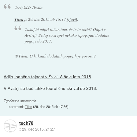
@cink44: Hvala.
Tilen
je
29. dec 2015 ob 16:17
izjavil
:
Zakaj bi odprl račun tam, če te to skrbi? Odpri v
Avstriji. Sedaj so si spet nekako izpogajali dodatne
pogoje do 2017.
@Tilen: O kakšnih dodatnih pogojih je govora?
Adijo, bančna tajnost v Švici. A šele leta 2018
V Avstrji se boš lahko teoretično skrival do 2018.
Zgodovina sprememb…
spremenil:
Tilen
(
29. dec 2015 ob 17:36
)
tsch78
::
29. dec 2015, 21:27