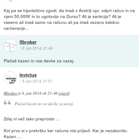
Kaj pa se hipotetično zgodi, da imaš v Avstriji npr. odprt račun in na
njem 50.000€ in to ugotovijo na Dursu? Ali je sankcija? Ali je
vseeno ali imaš samo na računu ali pa imaš vezano kakšno
varčevanje...
flbroker
::
6. jan 2014, 21:46
Plačaš kazen in vse davke za nazaj.
Invictus
::
6. jan 2014, 21:51
flbroker
je
6. jan 2014 ob 21:46
izjavil
:
Plačaš kazen in vse davke za nazaj.
Zdaj ni več tako preprosto ...
Kot prvo si v prekršku ker računa nisi prijavil. Kar je nezakonito.
Kazen ...