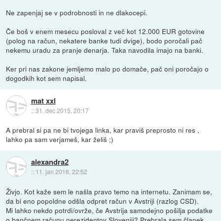
Ne zapenjaj se v podrobnosti in ne dlakocepi.
Če boš v enem mesecu posloval z več kot 12.000 EUR gotovine
(polog na račun, nekatere banke tudi dvige), bodo poročali pač
nekemu uradu za pranje denarja. Taka navodila imajo na banki.
Ker pri nas zakone jemljemo malo po domače, pač oni poročajo o
dogodkih kot sem napisal.
mat xxl
::
31. dec 2015, 20:17
A prebral si pa ne bi tvojega linka, kar praviš preprosto ni res ,
lahko pa sam verjameš, kar želiš ;)
alexandra2
::
11. jan 2016, 22:52
Živjo. Kot kaže sem le našla pravo temo na internetu. Zanimam se,
da bi eno popoldne odšla odpret račun v Avstriji (razlog CSD).
Mi lahko nekdo potrdi/ovrže, če Avstrija samodejno pošilja podatke
o bančnem računu nerezidentov Sloveniji? Prebrala sem članek