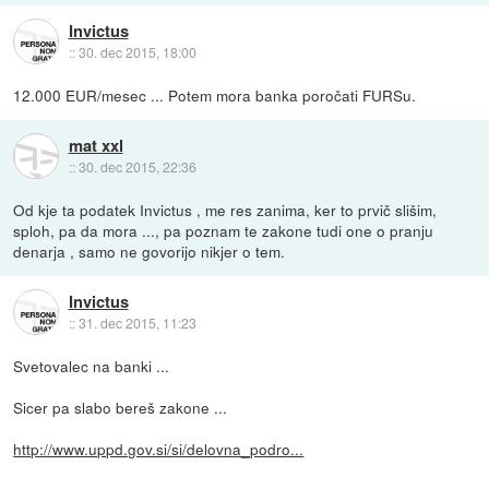
Invictus
::
30. dec 2015, 18:00
12.000 EUR/mesec ... Potem mora banka poročati FURSu.
mat xxl
::
30. dec 2015, 22:36
Od kje ta podatek Invictus , me res zanima, ker to prvič slišim,
sploh, pa da mora ..., pa poznam te zakone tudi one o pranju
denarja , samo ne govorijo nikjer o tem.
Invictus
::
31. dec 2015, 11:23
Svetovalec na banki ...
Sicer pa slabo bereš zakone ...
http://www.uppd.gov.si/si/delovna_podro...