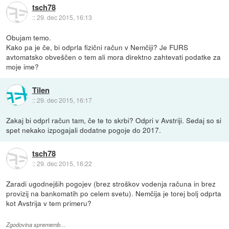
tsch78
::
29. dec 2015, 16:13
Obujam temo.
Kako pa je če, bi odprla fizični račun v Nemčiji? Je FURS
avtomatsko obveščen o tem ali mora direktno zahtevati podatke za
moje ime?
Tilen
::
29. dec 2015, 16:17
Zakaj bi odprl račun tam, če te to skrbi? Odpri v Avstriji. Sedaj so si
spet nekako izpogajali dodatne pogoje do 2017.
tsch78
::
29. dec 2015, 16:22
Zaradi ugodnejših pogojev (brez stroškov vodenja računa in brez
provizij na bankomatih po celem svetu). Nemčija je torej bolj odprta
kot Avstrija v tem primeru?
Zgodovina sprememb…