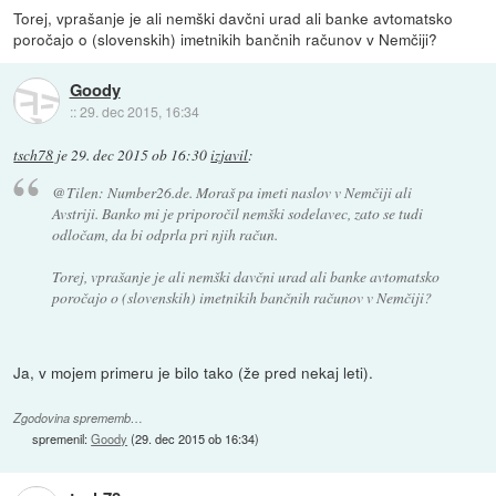
Torej, vprašanje je ali nemški davčni urad ali banke avtomatsko
poročajo o (slovenskih) imetnikih bančnih računov v Nemčiji?
Goody
::
29. dec 2015, 16:34
tsch78
je
29. dec 2015 ob 16:30
izjavil
:
@Tilen: Number26.de. Moraš pa imeti naslov v Nemčiji ali
Avstriji. Banko mi je priporočil nemški sodelavec, zato se tudi
odločam, da bi odprla pri njih račun.
Torej, vprašanje je ali nemški davčni urad ali banke avtomatsko
poročajo o (slovenskih) imetnikih bančnih računov v Nemčiji?
Ja, v mojem primeru je bilo tako (že pred nekaj leti).
Zgodovina sprememb…
spremenil:
Goody
(
29. dec 2015 ob 16:34
)