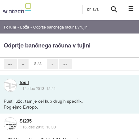
☰
Forum
»
Loža
»
Odprtje bančnega računa v tujini
Odprtje bančnega računa v tujini
2
/ 8
««
«
»
»»
fosil
::
14. dec 2013, 12:41
Pusti lužo, tam je cel kup drugih specifik.
Poglejmo Evropo.
St235
::
16. dec 2013, 10:08