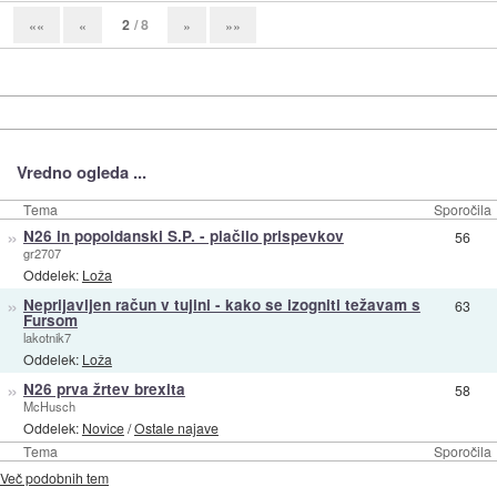
2
/ 8
««
«
»
»»
Vredno ogleda ...
Tema
Sporočila
»
N26 in popoldanski S.P. - plačilo prispevkov
56
gr2707
Oddelek:
Loža
»
Neprijavljen račun v tujini - kako se izogniti težavam s
63
Fursom
lakotnik7
Oddelek:
Loža
»
N26 prva žrtev brexita
58
McHusch
Oddelek:
Novice
/
Ostale najave
Tema
Sporočila
Več podobnih tem