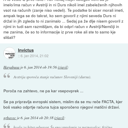
imelo/ima račun v Avstriji in ni Durs nikoli imel zabeleženih njihovih
vsot na računih (zanje niso vedeli). Te podatke bi sicer morali imeti,
ampak tega se do takrat, ko sem govoril z njimi seveda Durs ni
držal in jih zgleda to ni zanimalo ... Sedaj pa že dlje nisem govoril z
njimi in tudi sam razmišljam, da bi odprl račun v Avstriji/Nemčiji in
me zanima, če so to informacije iz prve roke ali ste to samo kje
slišali?
Invictus
::
6. jan 2014, 21:02
Hayabusa
je
6. jan 2014 ob 19:56
izjavil
:
Avstrija sporoča stanje računov Sloveniji (dursu).
Poroča na zahtevo, ne pa kar vsepovprek ...
Se pa pripravlja evropski sistem, mislim da se mu reče FACTA, kjer
boš vsako odprtje računa tujca sporočeno njegovi matični državi.
grbavec
je
6. jan 2014 ob 20:38
izjavil
:
hvala za hiter odgovor. Še eno vprašanje za poznavalce: fizična