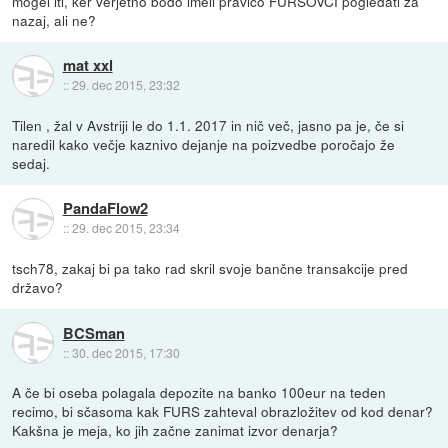
mogel iti, ker verjetno bodo imeli pravico FURSOVCI pogledati za
nazaj, ali ne?
mat xxl
::
29. dec 2015, 23:32
Tilen , žal v Avstriji le do 1.1. 2017 in nič več, jasno pa je, če si
naredil kako večje kaznivo dejanje na poizvedbe poročajo že
sedaj.
PandaFlow2
::
29. dec 2015, 23:34
tsch78, zakaj bi pa tako rad skril svoje bančne transakcije pred
državo?
BCSman
::
30. dec 2015, 17:30
A če bi oseba polagala depozite na banko 100eur na teden
recimo, bi sčasoma kak FURS zahteval obrazložitev od kod denar?
Kakšna je meja, ko jih začne zanimat izvor denarja?