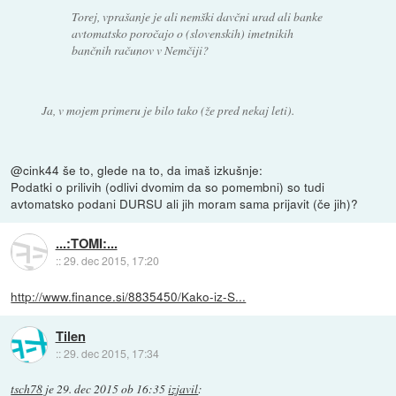
Torej, vprašanje je ali nemški davčni urad ali banke
avtomatsko poročajo o (slovenskih) imetnikih
bančnih računov v Nemčiji?
Ja, v mojem primeru je bilo tako (že pred nekaj leti).
@cink44 še to, glede na to, da imaš izkušnje:
Podatki o prilivih (odlivi dvomim da so pomembni) so tudi
avtomatsko podani DURSU ali jih moram sama prijavit (če jih)?
...:TOMI:...
::
29. dec 2015, 17:20
http://www.finance.si/8835450/Kako-iz-S...
Tilen
::
29. dec 2015, 17:34
tsch78
je
29. dec 2015 ob 16:35
izjavil
: