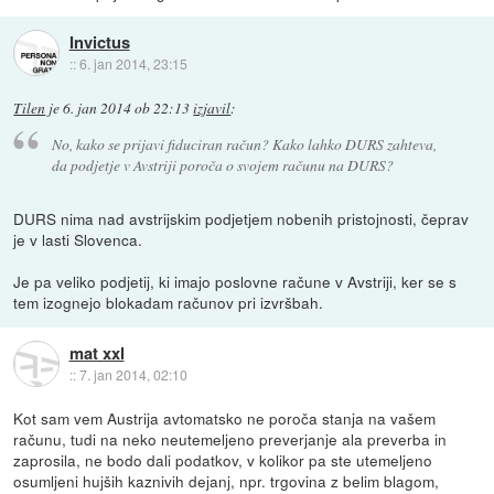
Invictus
::
6. jan 2014, 23:15
Tilen
je
6. jan 2014 ob 22:13
izjavil
:
No, kako se prijavi fiduciran račun? Kako lahko DURS zahteva,
da podjetje v Avstriji poroča o svojem računu na DURS?
DURS nima nad avstrijskim podjetjem nobenih pristojnosti, čeprav
je v lasti Slovenca.
Je pa veliko podjetij, ki imajo poslovne račune v Avstriji, ker se s
tem izognejo blokadam računov pri izvršbah.
mat xxl
::
7. jan 2014, 02:10
Kot sam vem Austrija avtomatsko ne poroča stanja na vašem
računu, tudi na neko neutemeljeno preverjanje ala preverba in
zaprosila, ne bodo dali podatkov, v kolikor pa ste utemeljeno
osumljeni hujših kaznivih dejanj, npr. trgovina z belim blagom,