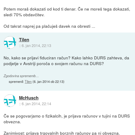
Potem moraš dokazati od kod ti denar. Če ne moreš tega dokazati,
sledi 70% obdavčitev.
Od takrat naprej pa plačuješ davek na obresti ...
Tilen
::
6. jan 2014, 22:13
No, kako se prijavi fiduciran račun? Kako lahko DURS zahteva, da
podjetje v Avstriji poroča o svojem računu na DURS?
Zgodovina sprememb…
spremenil:
Tilen
(
6. jan 2014 ob 22:13
)
McHusch
::
6. jan 2014, 22:14
Če se pogovarjamo o fizikalcih, je prijava računov v tujini na DURS
obvezna.
Zanimivost: prijava trgovalnih borznih računov pa ni obvezna.