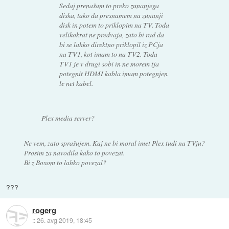
Sedaj prenašam to preko zunanjega
diska, tako da presnamem na zunanji
disk in potem to priklopim na TV. Toda
velikokrat ne predvaja, zato bi rad da
bi se lahko direktno priklopil iz PCja
na TV1, kot imam to na TV2. Toda
TV1 je v drugi sobi in ne morem tja
potegnit HDMI kabla imam potegnjen
le net kabel.
Plex media server?
Ne vem, zato sprašujem. Kaj ne bi moral imet Plex tudi na TVju?
Prosim za navodila kako to povezat.
Bi z Boxom to lahko povezal?
???
rogerg
::
26. avg 2019, 18:45