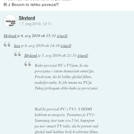
Bi z Boxom to lahko povezal?
Skylord
::
7. avg 2019, 12:11
Skylord
je
6. avg 2019 ob 15:31
izjavil
:
less
je
6. avg 2019 ob 14:16
izjavil
:
Skylord
je
3. avg 2019 ob 21:31
izjavil
:
Kako povezat PC s TVjem, ki sta
povezana v istem domačem omrežju.
Predvsem, da bi lahko gledal filme,
nadaljevanke, ki jih imam na PCju
Tukaj prilagam sliko kako je povezano.
Rad bi povezal PC s TV1. S HDMI
kablom ni mogoče. Trenutno je TV1-
Samsung star tam cca 5 let, kupujem
pa nov smart TV tako, da bi potem rad
gledal tudi kakšne bolj kvalitetne filme.