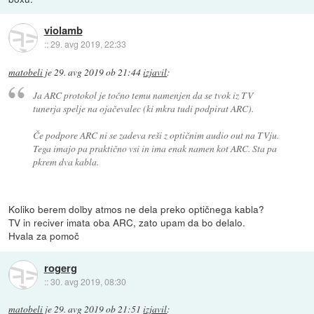
violamb
::
29. avg 2019, 22:33
matobeli
je
29. avg 2019 ob 21:44
izjavil
:
Ja ARC protokol je točno temu namenjen da se tvok iz TV
tunerja spelje na ojačevalec (ki mkra tudi podpirat ARC).
Če podpore ARC ni se zadeva reši z optičnim audio out na TVju.
Tega imajo pa praktično vsi in ima enak namen kot ARC. Sta pa
pkrem dva kabla.
Koliko berem dolby atmos ne dela preko optičnega kabla?
TV in reciver imata oba ARC, zato upam da bo delalo.
Hvala za pomoč
rogerg
::
30. avg 2019, 08:30
matobeli
je
29. avg 2019 ob 21:51
izjavil
: