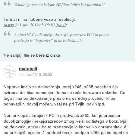
Vendar, potem na kaksne 4K filme lahko kar pozabim?!
Format nima nobene veze z resolucijo.
rogerg
je
3. nov 2019 ob 15:30
izjavil
:
A nima VLC tudi opcije, da se file prenese v VLC in potem
predvaja iz “knjiznice” in ne iz diska....?!
Ne sanjaj, file se bere iz diska.
matobeli
::
4. nov 2019, 00:03
Naprave imajo za dekodiranja, torej x246, x265 poseben čip
oziroma del čipa namenjen, temu se reče hardware dekoder. Če
tega nima bo dekodiranje prešlo na osrednji procesor ki pa
ponavadi ni dovolj močen, vsaj ne pri TVjih, boxih ipd.
Npr. priklopiš starejši i7 PC in predvajaš x265, ker je procesor
dovolj zmogljiv (nekajcrazredov zmoglivejši od tistega v boxu/tvju)
bo delovalo, ampak bo to predstavljajlo kar veliko obremenitev. Ali
pa priklopiš najcenejšj android box ki podpira x265 pa še topel ne