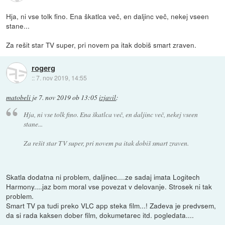
Hja, ni vse tolk fino. Ena škatlca več, en daljinc več, nekej vseen
stane...
Za rešit star TV super, pri novem pa itak dobiš smart zraven.
rogerg
::
7. nov 2019, 14:55
matobeli
je
7. nov 2019 ob 13:05
izjavil
:
Hja, ni vse tolk fino. Ena škatlca več, en daljinc več, nekej vseen
stane...
Za rešit star TV super, pri novem pa itak dobiš smart zraven.
Skatla dodatna ni problem, daljinec....ze sadaj imata Logitech
Harmony....jaz bom moral vse povezat v delovanje. Strosek ni tak
problem.
Smart TV pa tudi preko VLC app steka film...! Zadeva je predvsem,
da si rada kaksen dober film, dokumetarec itd. pogledata....