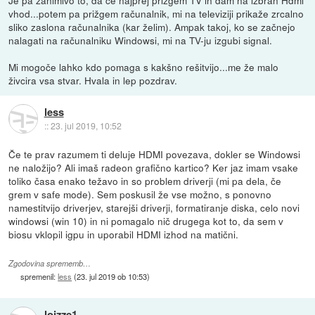
vhod...potem pa prižgem računalnik, mi na televiziji prikaže zrcalno
sliko zaslona računalnika (kar želim). Ampak takoj, ko se začnejo
nalagati na računalniku Windowsi, mi na TV-ju izgubi signal.
Mi mogoče lahko kdo pomaga s kakšno rešitvijo...me že malo
živcira vsa stvar. Hvala in lep pozdrav.
less
::
23. jul 2019, 10:52
Če te prav razumem ti deluje HDMI povezava, dokler se Windowsi
ne naložijo? Ali imaš radeon grafično kartico? Ker jaz imam vsake
toliko časa enako težavo in so problem driverji (mi pa dela, če
grem v safe mode). Sem poskusil že vse možno, s ponovno
namestitvijo driverjev, starejši driverji, formatiranje diska, celo novi
windowsi (win 10) in ni pomagalo nič drugega kot to, da sem v
biosu vklopil igpu in uporabil HDMI izhod na matični.
Zgodovina sprememb…
spremenil:
less
(
23. jul 2019 ob 10:53
)
lojzze1