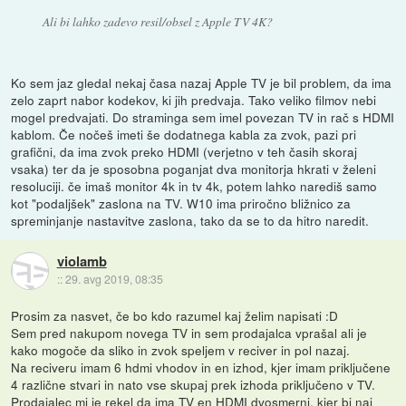
Ali bi lahko zadevo resil/obsel z Apple TV 4K?
Ko sem jaz gledal nekaj časa nazaj Apple TV je bil problem, da ima
zelo zaprt nabor kodekov, ki jih predvaja. Tako veliko filmov nebi
mogel predvajati. Do straminga sem imel povezan TV in rač s HDMI
kablom. Če nočeš imeti še dodatnega kabla za zvok, pazi pri
grafični, da ima zvok preko HDMI (verjetno v teh časih skoraj
vsaka) ter da je sposobna poganjat dva monitorja hkrati v želeni
resoluciji. če imaš monitor 4k in tv 4k, potem lahko narediš samo
kot "podaljšek" zaslona na TV. W10 ima priročno bližnico za
spreminjanje nastavitve zaslona, tako da se to da hitro naredit.
violamb
::
29. avg 2019, 08:35
Prosim za nasvet, če bo kdo razumel kaj želim napisati :D
Sem pred nakupom novega TV in sem prodajalca vprašal ali je
kako mogoče da sliko in zvok speljem v reciver in pol nazaj.
Na reciveru imam 6 hdmi vhodov in en izhod, kjer imam priključene
4 različne stvari in nato vse skupaj prek izhoda priključeno v TV.
Prodajalec mi je rekel da ima TV en HDMI dvosmerni, kjer bi naj