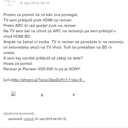
::
9. sep 2019, 09:10
Prosim za pomoč če mi kdo zna pomagat.
TV sem priključil prek HDMI na reciver.
Preko ARC bi rad speljal zvok na reciver.
Na TV sem dal na izhod za ARC na reciverju pa sem priklopil v
vhod HDMI BD.
Ampak na žalost ni zvoka. TV in reciver se povežeta in na reciverju
mi avtomatsko skoči na TV vhod. Tudi če prešaltam na BD ni
zvoka.
A sem kaj narobe priključil ali zakaj ne dela?
Hvala za pomoč
Reciver je Pioneer VSX-930 tv pa je SONY.
[url=
http://shrani.si/?q/uc/2aoDcFc1/1/vsx-9...
a
Zgodovina sprememb…
spremenil:
violamb
(
9. sep 2019 ob 09:13
)