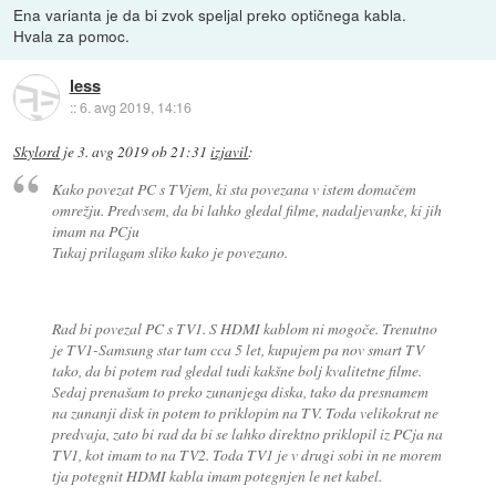
Ena varianta je da bi zvok speljal preko optičnega kabla.
Hvala za pomoc.
less
::
6. avg 2019, 14:16
Skylord
je
3. avg 2019 ob 21:31
izjavil
:
Kako povezat PC s TVjem, ki sta povezana v istem domačem
omrežju. Predvsem, da bi lahko gledal filme, nadaljevanke, ki jih
imam na PCju
Tukaj prilagam sliko kako je povezano.
Rad bi povezal PC s TV1. S HDMI kablom ni mogoče. Trenutno
je TV1-Samsung star tam cca 5 let, kupujem pa nov smart TV
tako, da bi potem rad gledal tudi kakšne bolj kvalitetne filme.
Sedaj prenašam to preko zunanjega diska, tako da presnamem
na zunanji disk in potem to priklopim na TV. Toda velikokrat ne
predvaja, zato bi rad da bi se lahko direktno priklopil iz PCja na
TV1, kot imam to na TV2. Toda TV1 je v drugi sobi in ne morem
tja potegnit HDMI kabla imam potegnjen le net kabel.