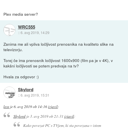
Plex media server?
WRC555
::
6. avg 2019, 14:29
Zanima me ali vpliva ločljivost prenosnika na kvaliteto slike na
televizorju.
Torej če ima prenosnik ločljivost 1600x900 (film pa je v 4K), v
kakšni ločljivosti se potem predvaja na tv?
Hvala za odgovor :)
Skylord
::
6. avg 2019, 15:31
less
je
6. avg 2019 ob 14:16
izjavil
:
Skylord
je
3. avg 2019 ob 21:31
izjavil
:
Kako povezat PC s TVjem, ki sta povezana v istem