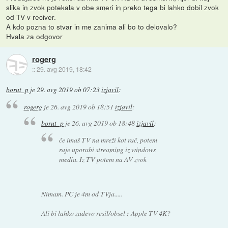
slika in zvok potekala v obe smeri in preko tega bi lahko dobil zvok
od TV v reciver.
A kdo pozna to stvar in me zanima ali bo to delovalo?
Hvala za odgovor
rogerg
::
29. avg 2019, 18:42
borut_p
je
29. avg 2019 ob 07:23
izjavil
:
rogerg
je
26. avg 2019 ob 18:51
izjavil
:
borut_p
je
26. avg 2019 ob 18:48
izjavil
:
če imaš TV na mreži kot rač, potem
raje uporabi streaming iz windows
media. Iz TV potem na AV zvok
Nimam. PC je 4m od TVja.....
Ali bi lahko zadevo resil/obsel z Apple TV 4K?