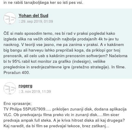
in ne rabiš tanajboljšega ker so isti pes vsi.
Yohan del Sud
::
29. sep 2019, 01:09
ČE si malo sposodim temo, res bi rad v praksi pogledal kako
izgleda slika na večih običajnih najbolje prodajanih 4k tv-jev tu
naokrog. V teoriji vse jasno, me pa zanima v praksi. A v kakšnem
big bangu ali harveyu lahko prepričaš koga, da priklopi gor tvoj
prenosnik, ali celo usb s kakšnim prenosnim softverjem? Načeloma
bi tv 95% rabil kot monitor za grafiko (indesign), veliiike
preglednice in srednjezahtevne igre (pretežno strategije). In filme.
Proračun 400.
rogerg
::
3. nov 2019, 11:39
Eno vprasanje;
TV Philips 55PUS7909..... prikloljen zunanji disk, dodana aplikacija
VLC. Ob predvajanju filma preko vlc in zunanji disk.....film sicer
predvaja ampak full steka. A je kriva hitrost diska ali kaj drugega?
Kaj naredit, da bi film se predvajal tekoce, brez zatikanj...