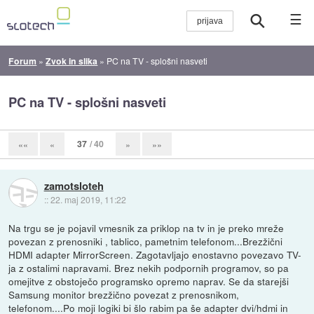
☰
Forum
»
Zvok in slika
»
PC na TV - splošni nasveti
PC na TV - splošni nasveti
37
/ 40
««
«
»
»»
zamotsloteh
::
22. maj 2019, 11:22
Na trgu se je pojavil vmesnik za priklop na tv in je preko mreže
povezan z prenosniki , tablico, pametnim telefonom...Brezžični
HDMI adapter MirrorScreen. Zagotavljajo enostavno povezavo TV-
ja z ostalimi napravami. Brez nekih podpornih programov, so pa
omejitve z obstoječo programsko opremo naprav. Se da starejši
Samsung monitor brezžično povezat z prenosnikom,
telefonom....Po moji logiki bi šlo rabim pa še adapter dvi/hdmi in