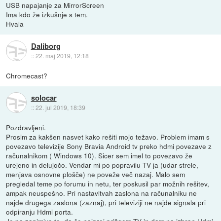
USB napajanje za MirrorScreen
Ima kdo že izkušnje s tem.
Hvala
Daliborg
::
22. maj 2019, 12:18
Chromecast?
solocar
::
22. jul 2019, 18:39
Pozdravljeni.
Prosim za kakšen nasvet kako rešiti mojo težavo. Problem imam s
povezavo televizije Sony Bravia Android tv preko hdmi povezave z
računalnikom ( Windows 10). Sicer sem imel to povezavo že
urejeno in delujočo. Vendar mi po popravilu TV-ja (udar strele,
menjava osnovne plošče) ne poveže več nazaj. Malo sem
pregledal teme po forumu in netu, ter poskusil par možnih rešitev,
ampak neuspešno. Pri nastavitvah zaslona na računalniku ne
najde drugega zaslona (zaznaj), pri televiziji ne najde signala pri
odpiranju Hdmi porta.
Je pa zanimivo to, da če najprej prižgem TV in dam na izbran Hdmi