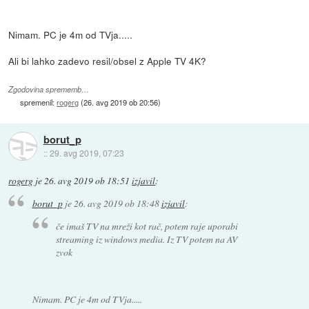
Nimam. PC je 4m od TVja.....
Ali bi lahko zadevo resil/obsel z Apple TV 4K?
Zgodovina sprememb…
spremenil:
rogerg
(
26. avg 2019 ob 20:56
)
borut_p
::
29. avg 2019, 07:23
rogerg
je
26. avg 2019 ob 18:51
izjavil
:
borut_p
je
26. avg 2019 ob 18:48
izjavil
:
če imaš TV na mreži kot rač, potem raje uporabi
streaming iz windows media. Iz TV potem na AV
zvok
Nimam. PC je 4m od TVja.....