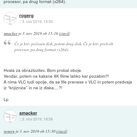
procesor, pa drug format (x264).
rogerg
::
3. nov 2019, 15:30
smacker
je
3. nov 2019 ob 15:16
izjavil
:
Če je kriv počasen disk, potem drug disk. Če je kriv prešvoh
procesor, pa drug format (x264).
Hvala za obrazlozitev. Bom probal oboje.
Vendar, potem na kaksne 4K filme lahko kar pozabim?!
A nima VLC tudi opcije, da se file prenese v VLC in potem predvaja
iz “knjiznice” in ne iz diska....?!
Lp
smacker
::
3. nov 2019, 18:56
rogerg
je
3. nov 2019 ob 15:30
izjavil
: