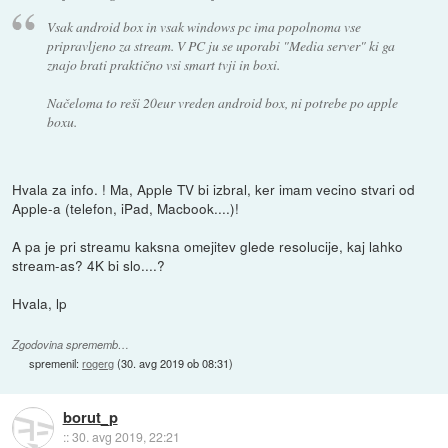
Vsak android box in vsak windows pc ima popolnoma vse
pripravljeno za stream. V PC ju se uporabi "Media server" ki ga
znajo brati praktično vsi smart tvji in boxi.
Načeloma to reši 20eur vreden android box, ni potrebe po apple
boxu.
Hvala za info. ! Ma, Apple TV bi izbral, ker imam vecino stvari od
Apple-a (telefon, iPad, Macbook....)!
A pa je pri streamu kaksna omejitev glede resolucije, kaj lahko
stream-as? 4K bi slo....?
Hvala, lp
Zgodovina sprememb…
spremenil:
rogerg
(
30. avg 2019 ob 08:31
)
borut_p
::
30. avg 2019, 22:21