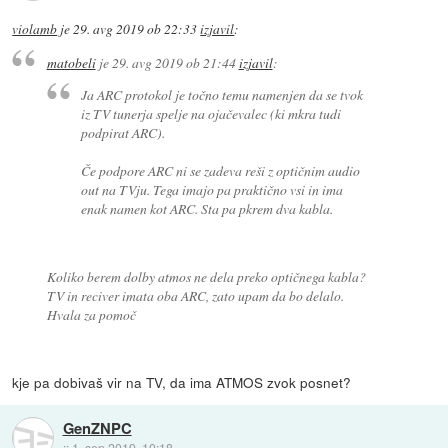
violamb
je
29. avg 2019 ob 22:33
izjavil
:
matobeli
je
29. avg 2019 ob 21:44
izjavil
:
Ja ARC protokol je točno temu namenjen da se tvok
iz TV tunerja spelje na ojačevalec (ki mkra tudi
podpirat ARC).
Če podpore ARC ni se zadeva reši z optičnim audio
out na TVju. Tega imajo pa praktično vsi in ima
enak namen kot ARC. Sta pa pkrem dva kabla.
Koliko berem dolby atmos ne dela preko optičnega kabla?
TV in reciver imata oba ARC, zato upam da bo delalo.
Hvala za pomoč
kje pa dobivaš vir na TV, da ima ATMOS zvok posnet?
GenZNPC
::
1. sep 2019, 10:18