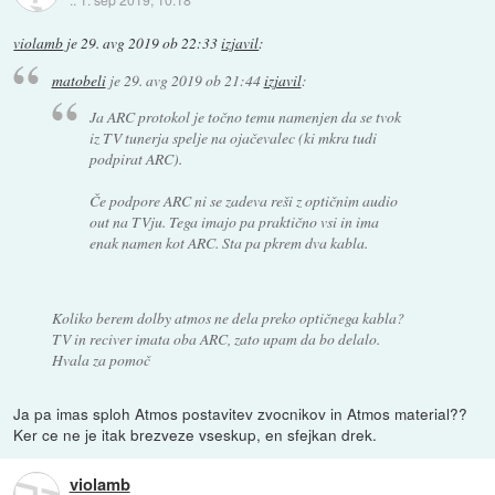
violamb
je
29. avg 2019 ob 22:33
izjavil
:
matobeli
je
29. avg 2019 ob 21:44
izjavil
:
Ja ARC protokol je točno temu namenjen da se tvok
iz TV tunerja spelje na ojačevalec (ki mkra tudi
podpirat ARC).
Če podpore ARC ni se zadeva reši z optičnim audio
out na TVju. Tega imajo pa praktično vsi in ima
enak namen kot ARC. Sta pa pkrem dva kabla.
Koliko berem dolby atmos ne dela preko optičnega kabla?
TV in reciver imata oba ARC, zato upam da bo delalo.
Hvala za pomoč
Ja pa imas sploh Atmos postavitev zvocnikov in Atmos material??
Ker ce ne je itak brezveze vseskup, en sfejkan drek.
violamb