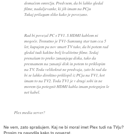
domačem omrežju. Predvsem, da bi lahko gledal
filme, nadaljevanke, ki jih imam na PCju
Tukaj prilagam sliko kako je povezano.
Rad bi povezal PC s TV1. S HDMI kablom ni
mogoče. Trenutno je TV1-Samsung star tam cca 5
let, kupujem pa nov smart TV tako, da bi potem rad
gledal tudi kakšne bolj kvalitetne filme. Sedaj
prenašam to preko zunanjega diska, tako da
presnamem na zunanji disk in potem to priklopim
na TV. Toda velikokrat ne predvaja, zato bi rad da
bi se lahko direktno priklopil iz PCja na TV1, kot
imam to na TV2. Toda TV1 je v drugi sobi in ne
morem tja potegnit HDMI kabla imam potegnjen le
net kabel.
Plex media server?
Ne vem, zato sprašujem. Kaj ne bi moral imet Plex tudi na TVju?
Prosim za navodila kako to povezat.