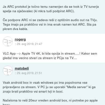
Ja ARC protokol je točno temu namenjen da se tvok iz TV tunerja
spelje na ojačevalec (ki mkra tudi podpirat ARC).
Če podpore ARC ni se zadeva reši z optičnim audio out na TVju.
Tega imajo pa praktično vsi in ima enak namen kot ARC. Sta pa
pkrem dva kabla.
rogerg
::
29. avg 2019, 21:47
VLC App --> Apple TV 4K, bi bila opcija in stream.....! Kakor sem
gledal ima vecino stvari za stream iz PCja na TV....
matobeli
::
29. avg 2019, 21:51
Vsak android box in vsak windows pc ima popolnoma vse
pripravljeno za stream. V PC ju se uporabi "Media server" ki ga
znajo brati praktično vsi smart tvji in boxi.
Načeloma to reši 20eur vreden android box, ni potrebe po apple
boxu.