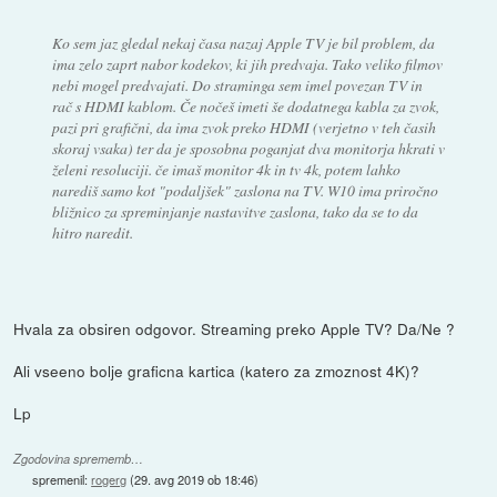
Ko sem jaz gledal nekaj časa nazaj Apple TV je bil problem, da
ima zelo zaprt nabor kodekov, ki jih predvaja. Tako veliko filmov
nebi mogel predvajati. Do straminga sem imel povezan TV in
rač s HDMI kablom. Če nočeš imeti še dodatnega kabla za zvok,
pazi pri grafični, da ima zvok preko HDMI (verjetno v teh časih
skoraj vsaka) ter da je sposobna poganjat dva monitorja hkrati v
želeni resoluciji. če imaš monitor 4k in tv 4k, potem lahko
narediš samo kot "podaljšek" zaslona na TV. W10 ima priročno
bližnico za spreminjanje nastavitve zaslona, tako da se to da
hitro naredit.
Hvala za obsiren odgovor. Streaming preko Apple TV? Da/Ne ?
Ali vseeno bolje graficna kartica (katero za zmoznost 4K)?
Lp
Zgodovina sprememb…
spremenil:
rogerg
(
29. avg 2019 ob 18:46
)