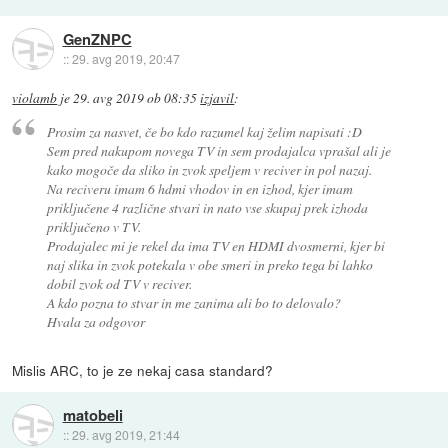
GenZNPC
::
29. avg 2019, 20:47
violamb
je
29. avg 2019 ob 08:35
izjavil
:
Prosim za nasvet, če bo kdo razumel kaj želim napisati :D
Sem pred nakupom novega TV in sem prodajalca vprašal ali je
kako mogoče da sliko in zvok speljem v reciver in pol nazaj.
Na reciveru imam 6 hdmi vhodov in en izhod, kjer imam
priključene 4 različne stvari in nato vse skupaj prek izhoda
priključeno v TV.
Prodajalec mi je rekel da ima TV en HDMI dvosmerni, kjer bi
naj slika in zvok potekala v obe smeri in preko tega bi lahko
dobil zvok od TV v reciver.
A kdo pozna to stvar in me zanima ali bo to delovalo?
Hvala za odgovor
Mislis ARC, to je ze nekaj casa standard?
matobeli
::
29. avg 2019, 21:44