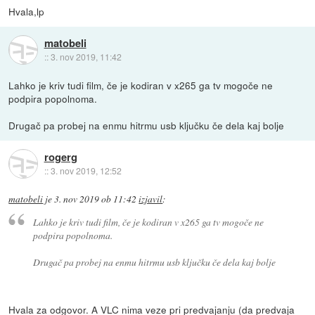
Hvala,lp
matobeli
::
3. nov 2019, 11:42
Lahko je kriv tudi film, če je kodiran v x265 ga tv mogoče ne
podpira popolnoma.
Drugač pa probej na enmu hitrmu usb ključku če dela kaj bolje
rogerg
::
3. nov 2019, 12:52
matobeli
je
3. nov 2019 ob 11:42
izjavil
:
Lahko je kriv tudi film, če je kodiran v x265 ga tv mogoče ne
podpira popolnoma.
Drugač pa probej na enmu hitrmu usb ključku če dela kaj bolje
Hvala za odgovor. A VLC nima veze pri predvajanju (da predvaja