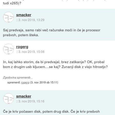
tudi x265)?
smacker
::
3. nov 2019, 13:29
Saj predvaja, samo rabi več računske moči in če je procesor
prešvoh, potem šteka.
rogerg
::
3. nov 2019, 15:08
In, kaj lahko storim, da bi predvajal, brez zatikanja? OK, probal
bom z drugim usb kljucem....se kaj? Zunanji disk z visjo hitrostjo?
Zgodovina sprememb…
spremenil:
rogerg
(
3. nov 2019 ob 15:11
)
smacker
::
3. nov 2019, 15:16
Če je kriv počasen disk, potem drug disk. Če je kriv prešvoh