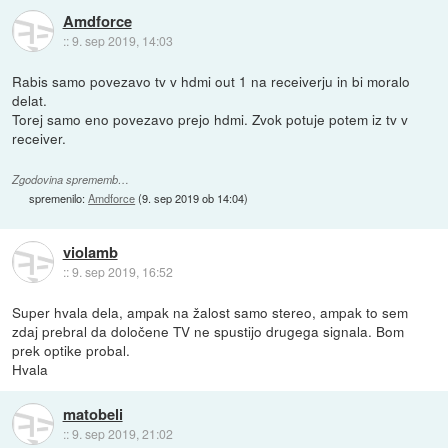
Amdforce
::
9. sep 2019, 14:03
Rabis samo povezavo tv v hdmi out 1 na receiverju in bi moralo
delat.
Torej samo eno povezavo prejo hdmi. Zvok potuje potem iz tv v
receiver.
Zgodovina sprememb…
spremenilo:
Amdforce
(
9. sep 2019 ob 14:04
)
violamb
::
9. sep 2019, 16:52
Super hvala dela, ampak na žalost samo stereo, ampak to sem
zdaj prebral da določene TV ne spustijo drugega signala. Bom
prek optike probal.
Hvala
matobeli
::
9. sep 2019, 21:02