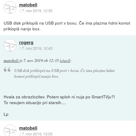
matobeli
::
7. nov 2019, 12:35
USB disk priklopiš na USB port v boxu. Če ima plazma hdmi komot
priklopiš nanjo box.
rogerg
::
7. nov 2019, 12:43
matobeli
je
7. nov 2019 ob 12:35
izjavil
:
USB disk priklopiš na USB port v boxu. Če ima plazma hdmi
komot priklopiš nanjo box.
Hvala za obrazlozitev. Potem sploh ni nuja po SmartTVju?!
To resujem situacijo pri starsih....
Lp
matobeli
::
7. nov 2019, 13:05