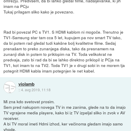
omrežju. Predvsem, da bi lahko gledal filme, nadaljevanke, ki jih
imam na PCju
Tukaj prilagam sliko kako je povezano.
Rad bi povezal PC s TV1. S HDMI kablom ni mogoče. Trenutno je
TV1-Samsung star tam cca 5 let, kupujem pa nov smart TV tako,
da bi potem rad gledal tudi kakšne bolj kvalitetne filme. Sedaj
prenašam to preko zunanjega diska, tako da presnamem na
zunanji disk in potem to priklopim na TV. Toda velikokrat ne
predvaja, zato bi rad da bi se lahko direktno priklopil iz PCja na
TV1, kot imam to na TV2. Toda TV1 je v drugi sobi in ne morem tja
potegnit HDMI kabla imam potegnjen le net kabel.
violamb
::
4. avg 2019, 11:18
Mi zna kdo svetovat prosim.
Sem pred nakupom novega TV in me zanima, glede na to da imajo
TV vgrajene media playere, kako bi iz TV izpeljal sliko in zvok v AV
receiver.
A bi TV moral imeti Hdmi izhod, ker večinoma gledam imajo samo
vhode.