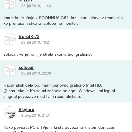
::
23. jul 2019, 11:43
Ima kdo izkušnje z SOONHUA G6? Jaz imam težave z resolucijo
ko prenašam sliko iz laptopa na monitor.
BorutK-73
::
23. jul 2019, 18:21
solocar, verjetno ti je strela skurila tudi grafično.
solocar
::
23. jul 2019, 22:38
Računalnik dela bp. Imam osnovno grafično Intel HD.
@less-tako je.Ko se mi začnejo nalagati Windowsi, mi izgubi
singnal povezave med tv in računalnikom.
Skylord
::
3. avg 2019, 21:31
Kako povezat PC s TVjem, ki sta povezana v istem domačem