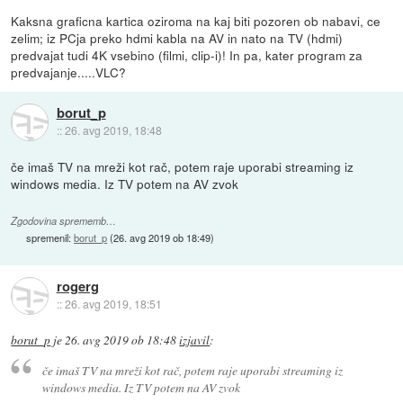
Kaksna graficna kartica oziroma na kaj biti pozoren ob nabavi, ce
zelim; iz PCja preko hdmi kabla na AV in nato na TV (hdmi)
predvajat tudi 4K vsebino (filmi, clip-i)! In pa, kater program za
predvajanje.....VLC?
borut_p
::
26. avg 2019, 18:48
če imaš TV na mreži kot rač, potem raje uporabi streaming iz
windows media. Iz TV potem na AV zvok
Zgodovina sprememb…
spremenil:
borut_p
(
26. avg 2019 ob 18:49
)
rogerg
::
26. avg 2019, 18:51
borut_p
je
26. avg 2019 ob 18:48
izjavil
:
če imaš TV na mreži kot rač, potem raje uporabi streaming iz
windows media. Iz TV potem na AV zvok