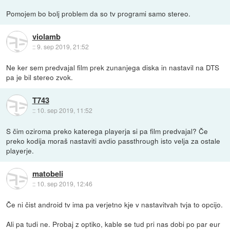
Pomojem bo bolj problem da so tv programi samo stereo.
violamb
::
9. sep 2019, 21:52
Ne ker sem predvajal film prek zunanjega diska in nastavil na DTS
pa je bil stereo zvok.
T743
::
10. sep 2019, 11:52
S čim oziroma preko katerega playerja si pa film predvajal? Če
preko kodija moraš nastaviti avdio passthrough isto velja za ostale
playerje.
matobeli
::
10. sep 2019, 12:46
Če ni čist android tv ima pa verjetno kje v nastavitvah tvja to opcijo.
Ali pa tudi ne. Probaj z optiko, kable se tud pri nas dobi po par eur