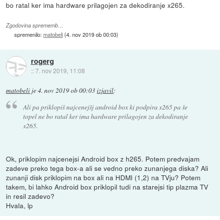
bo ratal ker ima hardware prilagojen za dekodiranje x265.
Zgodovina sprememb…
spremenilo:
matobeli
(
4. nov 2019 ob 00:03
)
rogerg
::
7. nov 2019, 11:08
matobeli
je
4. nov 2019 ob 00:03
izjavil
:
Ali pa priklopiš najcenejšj android box ki podpira x265 pa še
topel ne bo ratal ker ima hardware prilagojen za dekodiranje
x265.
Ok, priklopim najcenejsi Android box z h265. Potem predvajam
zadeve preko tega box-a ali se vedno preko zunanjega diska? Ali
zunanji disk priklopim na box ali na HDMI (1,2) na TVju? Potem
takem, bi lahko Android box priklopil tudi na starejsi tip plazma TV
in resil zadevo?
Hvala, lp